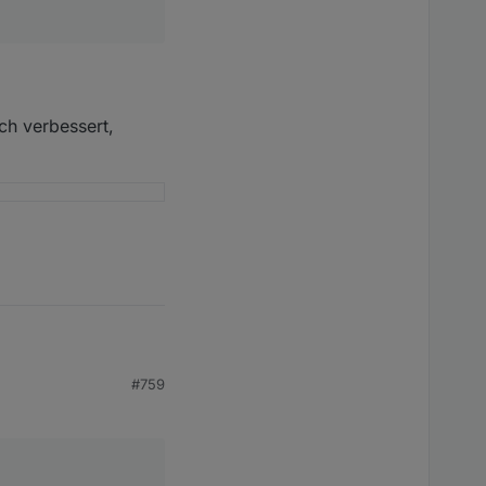
en...
ch verbessert,
#759
 doch sehr
gets