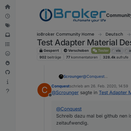
Weiter zum Inhalt
Communit
ioBroker Community Home
Deutsch
Test Adapter Material De
Gesperrt
Verschoben
Tester
vis
a
902
beiträge
77
kommentatoren
328.4k
aufrufe
@
Conquest
Scrounger
Schreib dazu mal bei githu
Conquest
schrieb am
26. Feb. 2020, 14:59
C
Edit: verschoben, da Frage
zuletzt editiert von
@
Scrounger
sagte in
Test Adapter 
Offline
@
Conquest
Schreib dazu mal bei github nen is
zeitaufwendig.