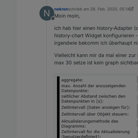
nekron
schrieb am
28. Feb. 2020, 05:14
N
zuletzt editiert von Scrounger
3. Apr
Moin moin,
Offline
ich hab hier einen history-Adapter (
history-chart Widget konfigurieren 
irgendwie bekomm ich überhaupt ni
Vielleicht kann mir da mal einer z
max 30 setze ist kein graph sichtba