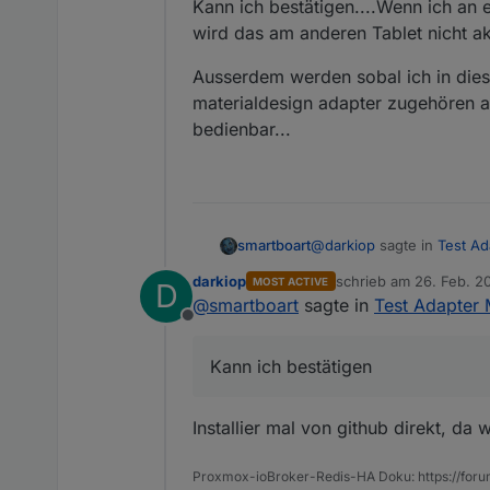
Kann ich bestätigen....Wenn ich an 
wird das am anderen Tablet nicht aktu
Ausserdem werden sobal ich in dies
materialdesign adapter zugehören ab
bedienbar...
@
darkiop
sagte in
Test Ad
smartboart
darkiop
schrieb am
26. Feb. 2
MOST ACTIVE
D
zuletzt editiert von
@
smartboart
sagte in
Test Adapter 
In Textform: Die Schalte
IST mit der 0.2.59:
Offline
Hast du eine Idee wora
Kann ich bestätigen....We
das am anderen Tablet nicht
Kann ich bestätigen
Ausserdem werden sobal i
materialdesign adapter zu
Installier mal von github direkt, d
bedienbar...
Proxmox-ioBroker-Redis-HA Doku: https://for