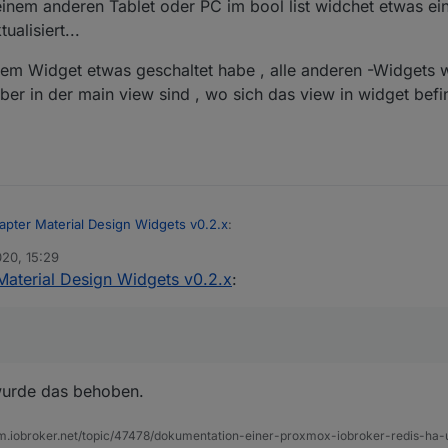
einem anderen Tablet oder PC im bool list widchet etwas ei
alisiert...
em Widget etwas geschaltet habe , alle anderen -Widgets 
er in der main view sind , wo sich das view in widget befi
apter Material Design Widgets v0.2.x
:
020, 15:29
Material Design Widgets v0.2.x
:
r der Listen aktualisieren sich mit der 0.2.59 nicht mehr automatisch wä
n das liegen könnten?
nn ich an einem anderen Tablet oder PC im bool list widchet etwas ein o
 aktualisiert...
ch in diesem Widget etwas geschaltet habe , alle anderen -Widgets we
gehören aber in der main view sind , wo sich das view in widget befinde
a wurde das behoben.
um.iobroker.net/topic/47478/dokumentation-einer-proxmox-iobroker-redis-h