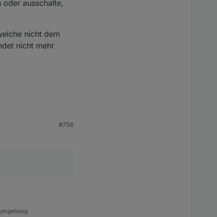
n oder ausschalte,
welche nicht dem
ndet nicht mehr
#756
hrend der Laufzeit.
der ausschalte, wird
lche nicht dem
t nicht mehr
a-umgebung