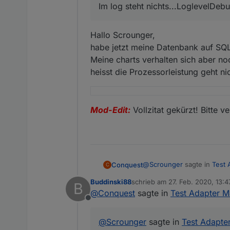
Im log steht nichts...LoglevelDebu
immer nur die Probleme g
Die Möglichkeiten dieses 
Widget Chart:
Hallo Scrounger,
Spoiler
habe jetzt meine Datenbank auf SQL
Meine charts verhalten sich aber no
Widget Refresh
heisst die Prozessorleistung geht ni
Spoiler
Mod-Edit:
Vollzitat gekürzt! Bitte v
Widget Zeitintervall
Spoiler
@
Scrounger
sagte in
Test 
Conquest
C
Buddinski88
schrieb am
27. Feb. 2020, 13:4
B
zuletzt editiert von
Histoy Daten
@
Conquest
sagte in
Test Adapter M
@
Conquest
history.modbus.0.holdingR
Offline
Schreib dazu mal bei gith
history.modbus.0.holdingR
Gif zeigt verhalten... ( folg
Erledigt.
zeitaufwendig.
history.modbus.0.holdingR
https://github.com/Scroung
@
Scrounger
sagte in
Test Adapte
history.modbus.0.holdingR
Edit: in testing thread ve
Edit: verschoben, da Fra