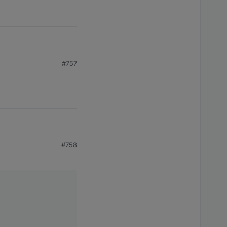
#757
nnt.
kam es zu diesem
#758
der Laufzeit. Hast du
on-Button-State' wird
llt und nutze 'icon-
echt.. Man bekommt ja