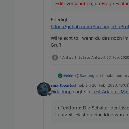
Edit: verschoben, da Frage Feature
Erledigt.
https://github.com/Scrounger/ioBrok
Wäre echt toll wenn du das noch im
Gruß
B
1 Antwort
Letzte Antwort
27. Feb. 2020
@
Scrounger
Ich habe aber evt
darkiop
D
smartboart
schrieb am
26. Feb. 2020, 15:01
Da Bilder mehr als Worten sag
zuletzt editiert von smartboart
@
darkiop
sagte in
Test Adapter Mat
Offline
SOLL mit der 0.2.49:
In Textform: Die Schalter der Lis
Laufzeit. Hast du eine Idee woran