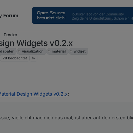
y Forum
Tester
sign Widgets v0.2.x
dapater
visualization
material
widget
79
beobachtet
b nen issue, vielleicht mach ich das mal, ist aber auf den ersten blick d
 Feature Request betrifft
Material Design Widgets v0.2.x
:
sue, vielleicht mach ich das mal, ist aber auf den ersten bl