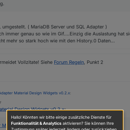
g.
emeldet.
Charts haben mich aber überzeugt und bin deshalb von flot weg gegang
 umgestellt. ( MariaDB Server und SQL Adapter )
ch immer genau so wie im Gif....Einzig die Auslastung hat si
cht mehr so stark hoch wie mit den History.0 Daten...
ermeidet Vollzitate! Siehe
Forum Regeln
, Punkt 2
Adapter Material Design Widgets v0.2.x
:
7
aterial Design Widgets v0.2.x
:
egisters.8220_Wirkleistung_L3.json
ub nen issue, vielleicht mach ich das mal, ist aber auf den ersten blick
egisters.8218_Wirkleistung_L2.json
t )
Hallo! Könnten wir bitte einige zusätzliche Dienste für
egisters.8216_Wirkleistung_L1.json
Funktionalität & Analytics
aktivieren? Sie können Ihre
er/ioBroker.vis-materialdesign/issues/60
r Material Design Widgets v0.2.x
:
egisters.8214_Wirkleistung_Gesamt.json
rschoben, da es fehlerbehbung betrifft und nicht die Einstellung des Wid
Zustimmung später jederzeit ändern oder zurückziehen.
ge Feature Request betrifft