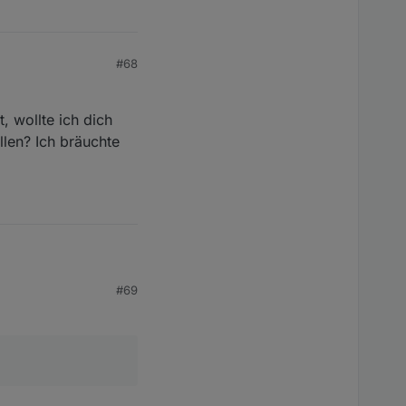
#68
, wollte ich dich
llen? Ich bräuchte
#69
llte ich dich mich
h bräuchte jene um