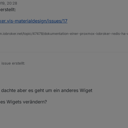
019, 20:28
rstellt:
er.vis-materialdesign/issues/17
um.iobroker.net/topic/47478/dokumentation-einer-proxmox-iobroker-redis-h
issue erstellt:
ioBroker.vis-materialdesign/issues/17
, dachte aber es geht um ein anderes Wiget
des Wigets verändern?