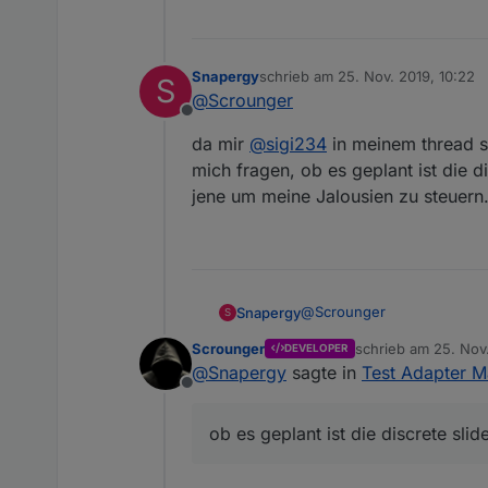
Snapergy
schrieb am
25. Nov. 2019, 10:22
S
zuletzt editiert von
@
Scrounger
Offline
da mir
@
sigi234
in meinem thread sc
mich fragen, ob es geplant ist die di
jene um meine Jalousien zu steuern
@
Scrounger
Snapergy
S
Scrounger
schrieb am
25. Nov.
DEVELOPER
da mir
@
sigi234
in meinem t
zuletzt editiert von
@
Snapergy
sagte in
Test Adapter M
fragen, ob es geplant ist di
Offline
meine Jalousien zu steuern
ob es geplant ist die discrete slid