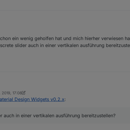
hon ein wenig geholfen hat und mich hierher verwiesen hat
screte slider auch in einer vertikalen ausführung bereitzuste
.
 2019, 17:08
hread schon ein wenig geholfen hat und mich hierher verwiesen hat, wo
 Scrounger
aterial Design Widgets v0.2.x
:
e discrete slider auch in einer vertikalen ausführung bereitzustellen? Ic
.
er auch in einer vertikalen ausführung bereitzustellen?