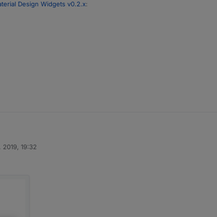
terial Design Widgets v0.2.x
:
0
 breite der einzelnen Spalten angeben, vielleicht liegt es daran.
 gefunden.
be des ausgewählten Wertes ändern, habe irgendwie nichts gefunden?
. 2019, 19:32