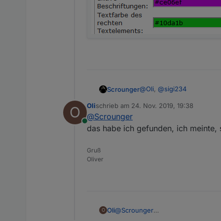
@
Oli
,
@
sigi234
Scrounger
Oli
schrieb am
24. Nov. 2019, 19:38
O
zuletzt editiert von
@
Scrounger
Online
das habe ich gefunden, ich meinte, 
Gruß
Oliver
Oli
@
Scrounger
O
das habe ich gefunden, ich meinte