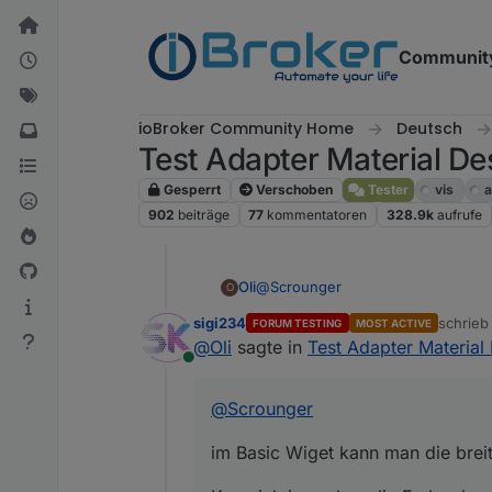
Weiter zum Inhalt
Communit
ioBroker Community Home
Deutsch
Test Adapter Material De
Gesperrt
Verschoben
Tester
vis
a
902
beiträge
77
kommentatoren
328.9k
aufrufe
@
Scrounger
Oli
O
sigi234
schrie
FORUM TESTING
MOST ACTIVE
im Basic Wiget kann man die breite
zuletzt 
@
Oli
sagte in
Test Adapter Material
Online
Kann ich irgendwo die Farbe des
@
Scrounger
im Basic Wiget kann man die breite