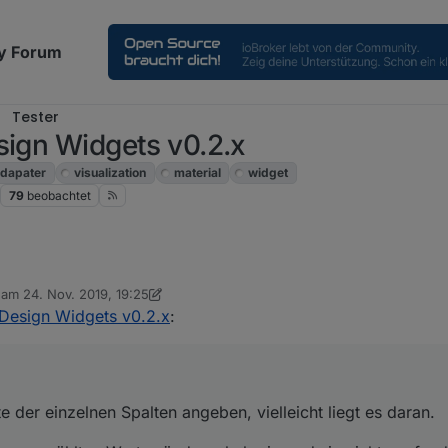
y Forum
Tester
sign Widgets v0.2.x
dapater
visualization
material
widget
79
beobachtet
b am
24. Nov. 2019, 19:25
 der einzelnen Spalten angeben, vielleicht liegt es daran.
editiert von sigi234
 Design Widgets v0.2.x
:
 ausgewählten Wertes ändern, habe irgendwie nichts gefunden?
 der einzelnen Spalten angeben, vielleicht liegt es daran.