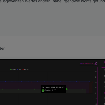
 ausgewählten Wertes ändern, habe irgendwie nichts gefun
den.