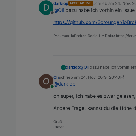
darkiop
schrieb am
24. Nov. 2
MOST ACTIVE
D
zuletzt editiert von
@
Oli
dazu habe ich vorhin ein issue e
Offline
https://github.com/Scrounger/ioBrok
Proxmox-ioBroker-Redis-HA Doku: https://for
@
Oli
dazu habe ich vorhin ein 
darkiop
D
Oli
schrieb am
24. Nov. 2019, 20:40
O
https://github.com/Scrounger/
zuletzt editiert von Oli
@
darkiop
Online
oh super, ich habe es zwar gelesen
Andere Frage, kannst du die Höhe 
Gruß
Oliver