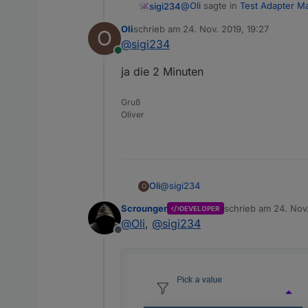
@
Oli
sagte in
Test Adapter Ma
sigi234
Oli
schrieb am
24. Nov. 2019, 19:27
O
zuletzt editiert von
@
sigi234
@
Scrounger
Online
Die 2 Minuten? Also bei mir 1
im Basic Wiget kann man die
ja die 2 Minuten
Hab ich auch noch nicht raus
Kann ich irgendwo die Far
Gruß
Oliver
@
sigi234
Oli
O
Scrounger
schrieb am
24. Nov
DEVELOPER
ja die 2 Minuten
zuletzt editiert von
@
Oli
,
@
sigi234
Offline