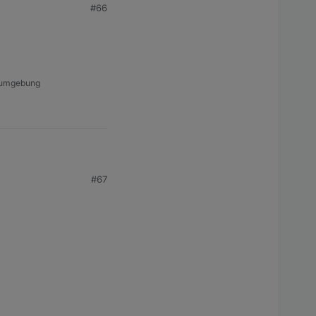
#66
a-umgebung
#67