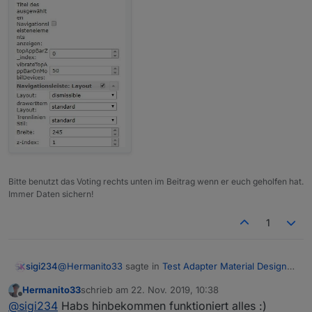
Bitte benutzt das Voting rechts unten im Beitrag wenn er euch geholfen hat.
Immer Daten sichern!
1
@
Hermanito33
sagte in
Test Adapter Material Design
sigi234
Widgets v0.2.x
:
Hermanito33
schrieb am
22. Nov. 2019, 10:38
zuletzt editiert von
Offline
Hey,
@
sigi234
Habs hinbekommen funktioniert alles :)