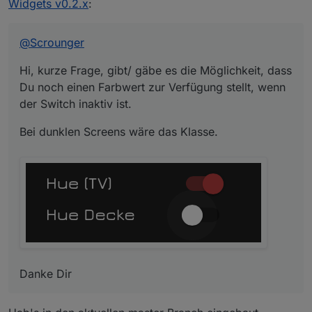
der Switch inaktiv ist.
Bei dunklen Screens wäre das Klasse.
Widgets v0.2.x
:
@
Scrounger
Hi, kurze Frage, gibt/ gäbe es die Möglichkeit, dass
Du noch einen Farbwert zur Verfügung stellt, wenn
der Switch inaktiv ist.
Danke Dir
Bei dunklen Screens wäre das Klasse.
Danke Dir