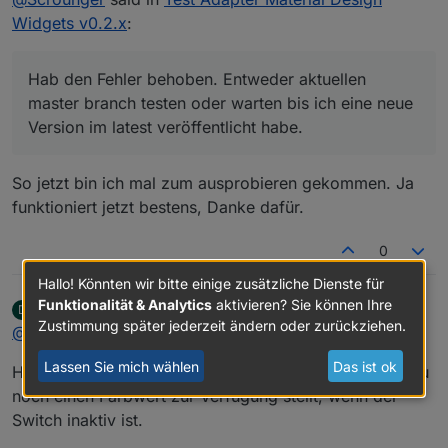
aber leider nicht. Er blendet die
Widgets v0.2.x
:
Hab den Fehler behoben. Entweder aktuellen
ausgeblendeten y Achsen ein wenn ich die
master branch testen oder warten bis ich eine neue
Linie abwähle. Wenn ich die y Achsen
Version im latest veröffentlicht habe.
anzeigen lasse werden sie auch ausgeblendet
Hab den Fehler behoben. Entweder aktuellen
wenn ich die Linie abwähle.
master branch testen oder warten bis ich eine neue
Version im latest veröffentlicht habe.
So jetzt bin ich mal zum ausprobieren gekommen. Ja
funktioniert jetzt bestens, Danke dafür.
0
Hallo! Könnten wir bitte einige zusätzliche Dienste für
Funktionalität & Analytics
aktivieren? Sie können Ihre
dos1973
schrieb am
22. Nov. 2019, 17:56
D
zuletzt editiert von
Offline
Zustimmung später jederzeit ändern oder zurückziehen.
@
Scrounger
Lassen Sie mich wählen
Das ist ok
Hi, kurze Frage, gibt/ gäbe es die Möglichkeit, dass Du
noch einen Farbwert zur Verfügung stellt, wenn der
Switch inaktiv ist.