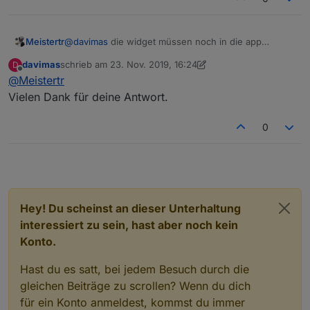
Meistertr
@
davimas
die widget müssen noch in die app
integriert werden
davimas
schrieb am
23. Nov. 2019, 16:24
D
zuletzt editiert von davimas
Offline
@
Meistertr
Vielen Dank für deine Antwort.
0
Hey! Du scheinst an dieser Unterhaltung
interessiert zu sein, hast aber noch kein
Konto.
Hast du es satt, bei jedem Besuch durch die
gleichen Beiträge zu scrollen? Wenn du dich
für ein Konto anmeldest, kommst du immer