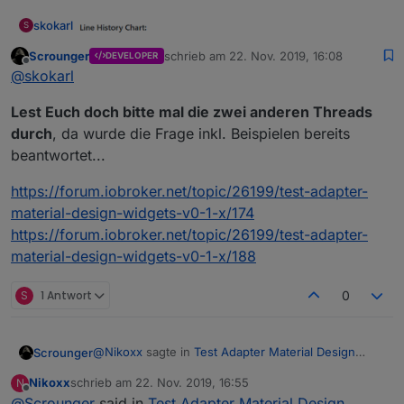
skokarl
S
Scrounger
schrieb am
22. Nov. 2019, 16:08
DEVELOPER
zuletzt editiert von
Offline
@
skokarl
Lest Euch doch bitte mal die zwei anderen Threads
durch
, da wurde die Frage inkl. Beispielen bereits
beantwortet...
Gehört der rechte Teil mit zum Widget ?
https://forum.iobroker.net/topic/26199/test-adapter-
material-design-widgets-v0-1-x/174
Wenn ja, wo finde ich den ?
https://forum.iobroker.net/topic/26199/test-adapter-
Wenn nein, was ist das für ein Widget ?
Danke und Gruß
material-design-widgets-v0-1-x/188
S
1 Antwort
0
@
Nikoxx
sagte in
Test Adapter Material Design
Scrounger
Widgets v0.2.x
:
Nikoxx
schrieb am
22. Nov. 2019, 16:55
N
zuletzt editiert von
Offline
@
Scrounger
said in
Genauso hab ich mir das gedacht, funktioniert
Test Adapter Material Design