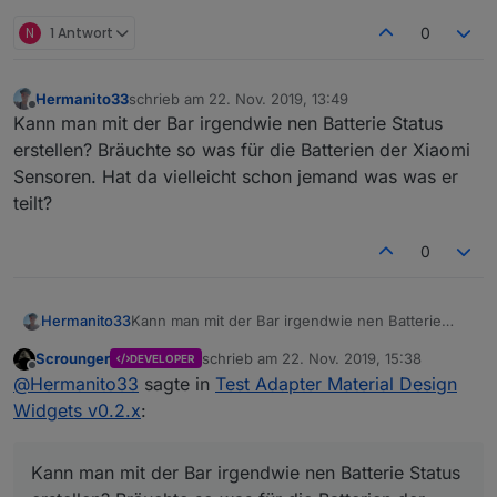
N
1 Antwort
0
?
Hermanito33
schrieb am
22. Nov. 2019, 13:49
zuletzt editiert von
Offline
Kann man mit der Bar irgendwie nen Batterie Status
erstellen? Bräuchte so was für die Batterien der Xiaomi
Sensoren. Hat da vielleicht schon jemand was was er
teilt?
0
Hermanito33
Kann man mit der Bar irgendwie nen Batterie
Status erstellen? Bräuchte so was für die
Scrounger
schrieb am
22. Nov. 2019, 15:38
DEVELOPER
Batterien der Xiaomi Sensoren. Hat da vielleicht
zuletzt editiert von
Offline
@
Hermanito33
sagte in
Test Adapter Material Design
schon jemand was was er teilt?
Widgets v0.2.x
:
Kann man mit der Bar irgendwie nen Batterie Status