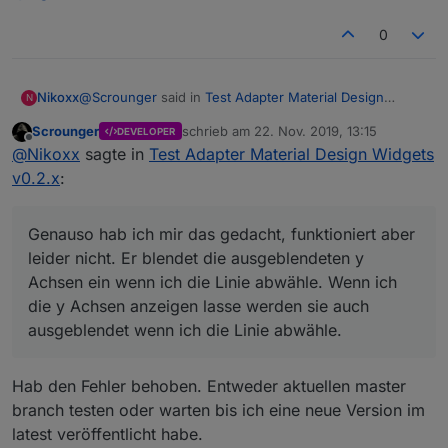
Siehe:
Bei mir wird leider die View über das Menü links
0
gelegt. Bin die Einstellungen schon durch aber
finde nichts. Ist bestimmt nur irgendwo ein
Hacken.
@
Scrounger
said in
Test Adapter Material Design
Nikoxx
N
Widgets v0.2.x
:
Scrounger
schrieb am
22. Nov. 2019, 13:15
DEVELOPER
zuletzt editiert von
Offline
Welche Version ist bei dir installiert? Wenn ich mir
@
Nikoxx
sagte in
Test Adapter Material Design Widgets
den Screenshot mit den ausblendeten Linien
v0.2.x
:
Sollte die aktuelle von Github sein. 0.2.0
anschaue, denke ich das du nicht die aktuelle
Version hast.
Genauso hab ich mir das gedacht, funktioniert aber
Wenn z.B. alle Datensätze die Achse von
leider nicht. Er blendet die ausgeblendeten y
Datensatz[0] verwenden sollen, dann so:
Genauso hab ich mir das gedacht, funktioniert aber
Achsen ein wenn ich die Linie abwähle. Wenn ich
leider nicht. Er blendet die ausgeblendeten y Achsen
die y Achsen anzeigen lasse werden sie auch
ein wenn ich die Linie abwähle. Wenn ich die y Achsen
ausgeblendet wenn ich die Linie abwähle.
Du hast die Datenpunkte (Objekte) auch
anzeigen lasse werden sie auch ausgeblendet wenn
entsprechend bei den beiden Widgets angepasst?
ich die Linie abwähle.
Ja, Datenpunkte angelegt und die Datenpunkte im
Hab den Fehler behoben. Entweder aktuellen master
Widget auch begrenzt.
Hast du die Anzahl der Datenpunkte begrenzt?
branch testen oder warten bis ich eine neue Version im
latest veröffentlicht habe.