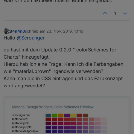
Hab's in den aktuellen master Branch eingebaut.
1
B4n4n3
schrieb am
23. Nov. 2019, 10:16
zuletzt editiert von
Offline
Hallo
@
Scrounger
du hast mit dem Update 0.2.0 " colorSchemes for
Charts" hinzugefügt.
Hierzu hab ich eine Frage: Kann ich die Farbangaben
wie "material.brown" irgendwie verwenden?
Kann man die in CSS eintragen und das Farbkonzept
wird angewendet?