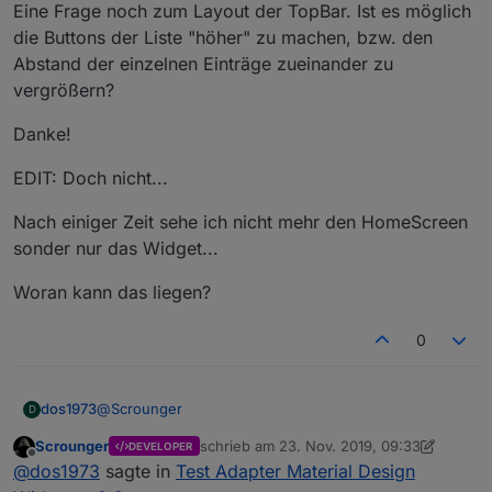
Eine Frage noch zum Layout der TopBar. Ist es möglich
die Buttons der Liste "höher" zu machen, bzw. den
Abstand der einzelnen Einträge zueinander zu
vergrößern?
Danke!
EDIT: Doch nicht...
Nach einiger Zeit sehe ich nicht mehr den HomeScreen
sonder nur das Widget...
Woran kann das liegen?
0
@
Scrounger
dos1973
D
Scrounger
schrieb am
23. Nov. 2019, 09:33
DEVELOPER
Hi, kurze Frage, gibt/ gäbe es die Möglichkeit, dass
zuletzt editiert von Scrounger
Offline
@
dos1973
sagte in
Test Adapter Material Design
Du noch einen Farbwert zur Verfügung stellt, wenn