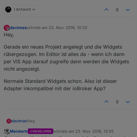
1 Antwort
0
davimas
schrieb am
23. Nov. 2019, 10:33
D
zuletzt editiert von
Offline
Hey,
Gerade ein neues Projekt angelegt und die Widgets
rübergezogen. Im Editor ist alles da - wenn ich dann
per VIS App darauf zugreife dann werden die Widgets
nicht angezeigt.
Normale Standard Widgets schon. Also ist dieser
Adapter inkompatibel mit der ioBroker App?
0
Hey,
davimas
D
Meistertr
schrieb am
23. Nov. 2019, 13:55
DEVELOPER
Gerade ein neues Projekt angelegt und die Widgets
zuletzt editiert von
Offline