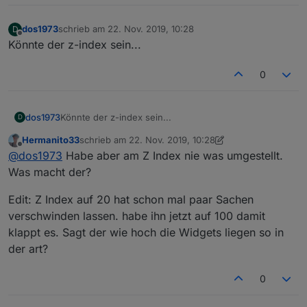
dos1973
schrieb am
22. Nov. 2019, 10:28
D
zuletzt editiert von
Offline
Könnte der z-index sein...
0
dos1973
Könnte der z-index sein...
D
Hermanito33
schrieb am
22. Nov. 2019, 10:28
zuletzt editiert von Hermanito33
Offline
@
dos1973
Habe aber am Z Index nie was umgestellt.
Was macht der?
Edit: Z Index auf 20 hat schon mal paar Sachen
verschwinden lassen. habe ihn jetzt auf 100 damit
klappt es. Sagt der wie hoch die Widgets liegen so in
der art?
0