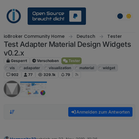
Weiter zum Inhalt
ioBroker Community Home
Deutsch
Tester
Test Adapter Material Design Widgets
v0.2.x
Gesperrt
Verschoben
Tester
vis
adapater
visualization
material
widget
902
77
329.1k
79
Anmelden zum Antworten
Hermanito33
schrieb am
22. Nov. 2019, 10:26