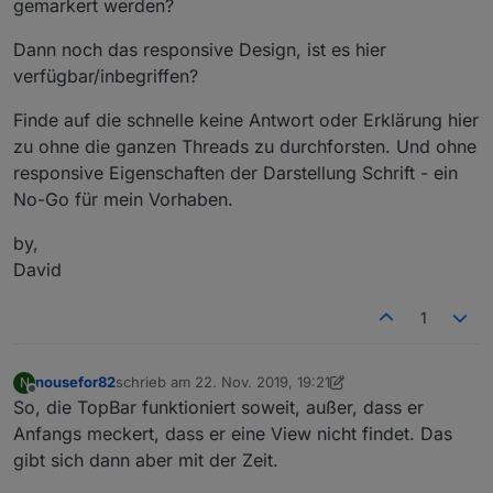
gemarkert werden?
Dann noch das responsive Design, ist es hier
verfügbar/inbegriffen?
Finde auf die schnelle keine Antwort oder Erklärung hier
zu ohne die ganzen Threads zu durchforsten. Und ohne
responsive Eigenschaften der Darstellung Schrift - ein
No-Go für mein Vorhaben.
by,
David
1
nousefor82
schrieb am
22. Nov. 2019, 19:21
N
zuletzt editiert von nousefor82
Offline
So, die TopBar funktioniert soweit, außer, dass er
Anfangs meckert, dass er eine View nicht findet. Das
gibt sich dann aber mit der Zeit.