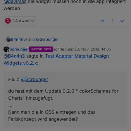
@
davimas
die widget müssen noch in die app integriert
rübergezogen. Im Editor ist alles da - wenn ich dann
per VIS App darauf zugreife dann werden die Widgets
Normale Standard Widgets schon. Also ist dieser
werden
nicht angezeigt.
Adapter inkompatibel mit der ioBroker App?
D
1 Antwort
1
Hallo
@
Scrounger
B4n4n3
Scrounger
schrieb am
23. Nov. 2019, 14:05
DEVELOPER
du hast mit dem Update 0.2.0 " colorSchemes for
zuletzt editiert von
Offline
@
B4n4n3
sagte in
Test Adapter Material Design
Charts" hinzugefügt.
Hierzu hab ich eine Frage: Kann ich die Farbangaben
Widgets v0.2.x
:
wie "material.brown" irgendwie verwenden?
Kann man die in CSS eintragen und das Farbkonzept
wird angewendet?
Hallo
@
Scrounger
du hast mit dem Update 0.2.0 " colorSchemes for
Charts" hinzugefügt.
...
Kann man die in CSS eintragen und das
Farbkonzept wird angewendet?