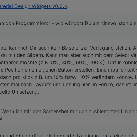
terial Design Widgets v0.2.x
:
an den Programmierer - wie würdest Du am sinnvollsten ein
e, kann ich Dir auch kein Beispiel zur Verfügung stellen. A
st du mit den Slidern. Kann man aber auch mit dem Select 
 anfahren möchte (z.B. 0%, 30%, 60%, 100%). Dafür könnt
e Position einen eigenen Button erstellen. Eine möglichkeit 
n dann pro klick z.B. um 10% bzw. -10% verändern könnte. U
ten mal nach Layouts und Lösung hier im Forum, das ist i
suelle Umsetzung.
ert? Wenn ich mir den Screenshot mit den ausblendeten Linien
t.
 und oben drüber die Legende. Nun kann ich ja einzelne L