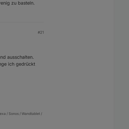
enig zu basteln.
#21
und ausschalten.
nge ich gedrückt
exa / Sonos / Wandtablet /