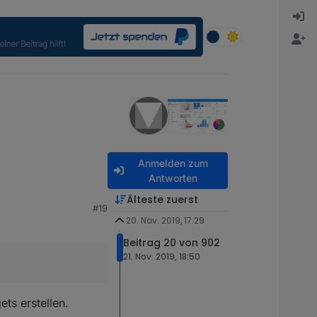
Anmelden zum
Antworten
Älteste zuerst
#19
 für die Jalousie-
20. Nov. 2019, 17:29
h etwas Ganzes
Beitrag 20 von 902
Eine Frage verdient
21. Nov. 2019, 18:50
ts erstellen.