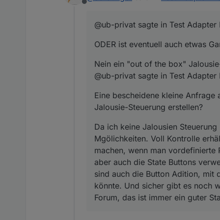
Offline
Nein ein "out of the box" 
@ub-privat sagte in Test Adapter 
@ub-privat sagte in
Test A
ODER ist eventuell auch etwas Ga
Nein ein "out of the box" Jalousie
Eine bescheidene klein
@ub-privat sagte in Test Adapter 
Jalousie-Steuerung erst
Da ich keine Jalousien Ste
Mgölichkeiten. Voll Kontr
Eine bescheidene kleine Anfrage 
man vordefinierte Positio
@
Nikoxx
:
Jalousie-Steuerung erstellen?
Buttons verwenden und für 
Welche Version ist bei dir
mit denen man die Positio
du nicht die aktuelle Versi
Da ich keine Jalousien Steuerung h
Habe 4 Linien in meine
Lösungen, such am besten 
Mgölichkeiten. Voll Kontrolle erh
wenn ich in der Legende
Ideen für die visuelle Um
Wenn z.B. alle Datensätze
welche Linie angezeigt 
machen, wenn man vordefinierte 
aber auch die State Buttons verwe
sind auch die Button Adition, mi
Hab mal deine beiden Wi
und danach zeigt er de
könnte. Und sicher gibt es noch 
Du hast die Datenpunkte 
einige min bis etwas ang
Forum, das ist immer ein guter St
Hast du die Anzahl der D