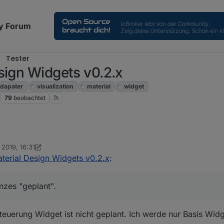
y Forum
Tester
sign Widgets v0.2.x
dapater
visualization
material
widget
79
beobachtet
 2019, 16:31
rage an den Programmierer - wie würdest Du am sinnvollsten ein Widget
 Scrounger
terial Design Widgets v0.2.x
:
men gestellt aus Slidern und diversen Anzeigen ODER ist eventuell auc
chfrage nach, mit jedem Tag probieren und studieren lernt man dazu. 
nzes "geplant".
e Antwort
teuerung Widget ist nicht geplant. Ich werde nur Basis Widge