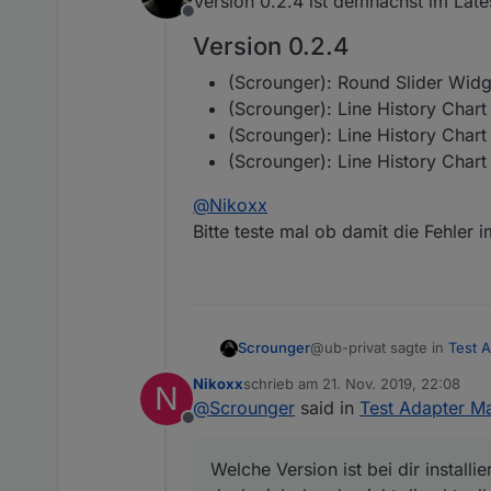
Version 0.2.4 ist demnächst im Late
wie bei sigi234 lädt er die Da
Offline
Ich hole sie mir über SQL .
Eine Frage zu den Einstellung
Version 0.2.4
Hab mal deine beiden Widgets 
danach zeigt er den chart nic
Habe 4 Linien in meinem Diag
(Scrounger): Round Slider Widg
etwas angezeigt wird oder es p
der Legende auf den Namen kli
(Scrounger): Line History Chart 
wird. Bei mir blendet er imme
alle eingeblendet
(Scrounger): Line History Chart 
(Scrounger): Line History Chart
@
Nikoxx
Bitte teste mal ob damit die Fehler 
@ub-privat sagte in
Test A
Scrounger
Nikoxx
schrieb am
21. Nov. 2019, 22:08
N
zuletzt editiert von
@
Scrounger
said in
Test Adapter Ma
ODER ist eventuell auc
Offline
Nein ein "out of the box" 
Welche Version ist bei dir instal