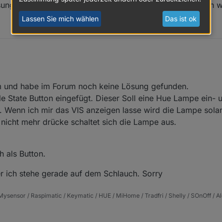
ösungsansätze. Werde das Schmuddelwetter nutzen um ein w
?
Lassen Sie mich wählen
Das ist ok
em und habe im Forum noch keine Lösung gefunden.
 State Button eingefügt. Dieser Soll eine Hue Lampe ein- 
g. Wenn ich mir das VIS anzeigen lasse wird die Lampe sola
h nicht mehr drücke schaltet sich die Lampe aus.
h als Button.
er ich stehe gerade auf dem Schlauch. Sorry
ysensor / Raspimatic / Keymatic / HUE / MiHome / Tradfri / Shelly / SOnOff / Al