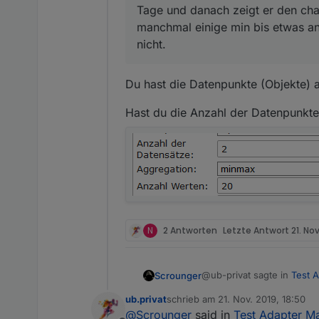
Tage und danach zeigt er den cha
manchmal einige min bis etwas ang
nicht.
Du hast die Datenpunkte (Objekte)
Hast du die Anzahl der Datenpunkte
N
2 Antworten
Letzte Antwort
21. Nov
@ub-privat sagte in
Test A
Scrounger
ub.privat
schrieb am
21. Nov. 2019, 18:50
zuletzt editiert von
@
Scrounger
said in
Test Adapter Ma
ODER ist eventuell auc