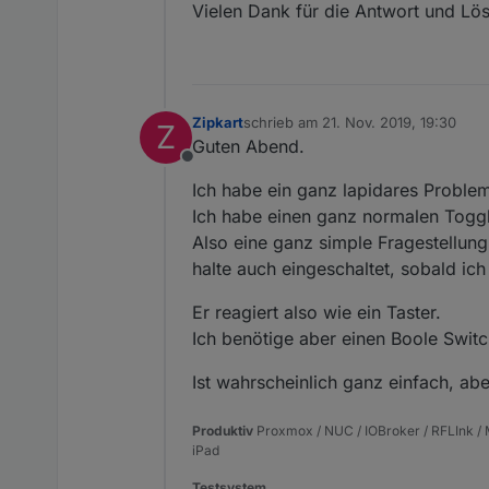
Vielen Dank für die Antwort und L
Zipkart
schrieb am
21. Nov. 2019, 19:30
Z
zuletzt editiert von
Guten Abend.
Offline
Ich habe ein ganz lapidares Probl
Ich habe einen ganz normalen Toggle
Also eine ganz simple Fragestellun
halte auch eingeschaltet, sobald ic
Er reagiert also wie ein Taster.
Ich benötige aber einen Boole Switc
Ist wahrscheinlich ganz einfach, ab
Produktiv
Proxmox / NUC / IOBroker / RFLInk / M
iPad
Testsystem…