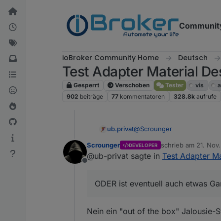
Weiter zum Inhalt
Communit
ioBroker Community Home
Deutsch
Test Adapter Material De
Gesperrt
Verschoben
Tester
vis
a
902
beiträge
77
kommentatoren
328.8k
aufrufe
@
Scrounger
ub.privat
Scrounger
schrieb am
21. Nov.
DEVELOPER
Eine bescheidene kleine Anf
zuletzt editiert von
@ub-privat sagte in
Test Adapter Ma
Steuerung erstellen? Zusam
Offline
"geplant".
Man sehe mir meine naive Na
ODER ist eventuell auch etwas Ga
sicher auch immer eine gut
Nein ein "out of the box" Jalousie-S