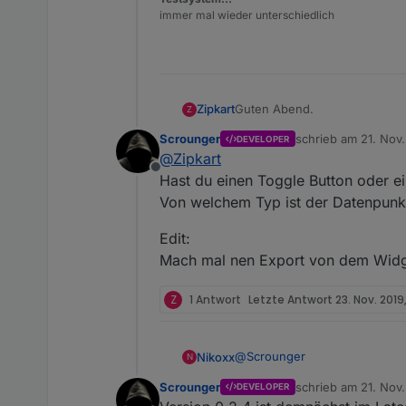
immer mal wieder unterschiedlich
Guten Abend.
Zipkart
Z
Scrounger
schrieb am
21. Nov.
DEVELOPER
Ich habe ein ganz lapidares 
zuletzt editiert von
@
Zipkart
Ich habe einen ganz normalen 
Offline
ganz simple Fragestellung. We
Er reagiert also wie ein Taster.
Hast du einen Toggle Button oder e
eingeschaltet, sobald ich nich
Ich benötige aber einen Boole
Von welchem Typ ist der Datenpunk
Ist wahrscheinlich ganz einfa
Edit:
Mach mal nen Export von dem Widge
Z
1 Antwort
Letzte Antwort
23. Nov. 2019,
@
Scrounger
Nikoxx
N
Scrounger
schrieb am
21. Nov.
DEVELOPER
erstmal vielen Dank für den A
zuletzt editiert von