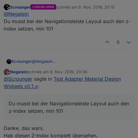
Widgets v0.1.x
:
Scrounger
schrieb am
9. Nov. 2019, 20:15
DEVELOPER
zuletzt editiert von
Offline
Hast du bei Allgemein
dauernd
angehakt?
@
Negalein
Du musst bei der Navigationsleiste Layout auch den z-
index setzen, min 101
Ja
0
Scrounger
@
Negalein
Du musst bei der Navigationsleiste Layout auch den
Negalein
schrieb am
9. Nov. 2019, 20:36
z-index setzen, min 101
zuletzt editiert von
Offline
@
Scrounger
sagte in
Test Adapter Material Design
Widgets v0.1.x
:
Du musst bei der Navigationsleiste Layout auch den
z-index setzen, min 101
Danke, das wars.
Hab diesen Z-Index komplett übersehen.