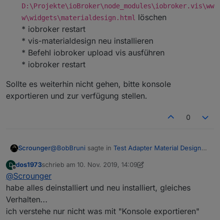
D:\Projekte\ioBroker\node_modules\iobroker.vis\ww
löschen
w\widgets\materialdesign.html
* iobroker restart
* vis-materialdesign neu installieren
* Befehl iobroker upload vis ausführen
* iobroker restart
Sollte es weiterhin nicht gehen, bitte konsole
exportieren und zur verfügung stellen.
0
@
BobBruni
sagte in
Test Adapter Material Design
Scrounger
Widgets v0.1.x
:
dos1973
schrieb am
10. Nov. 2019, 14:09
D
zuletzt editiert von dos1973
11. Okt. 2019, 15:09
Offline
@
Scrounger
Wähle ich einen Datenpunkt mit der Rolle
level.dimmer bzw. level.blind lässt sich mein
habe alles deinstalliert und neu installiert, gleiches
Muss ich testen. Mach mal nen export von dem
Dimmer / Rolloaktor steuern, allerdings wird
Verhalten...
Widget. Was ist das für ein Aktor? Hat der einen
dem Datenpunkt nicht nur einmal der Wert
ich verstehe nur nicht was mit "Konsole exportieren"
Working Datenpunkt?
@
dos1973
sagte in
Test Adapter Material Design
übermittelt sondern sekündlich fort an.