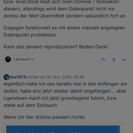
bzw. level.blind lässt sich mein Dimmer / Rolloaktor
steuern, allerdings wird dem Datenpunkt nicht nur
einmal der Wert übermittelt sondern sekündlich fort an.
Dagegen funktioniert es mit einem manuell angelegten
Datenpunkt problemlos.
Kann das jemand reproduzieren? Besten Dank!
1 Antwort
0
dos1973
schrieb am
10. Nov. 2019, 00:49
D
zuletzt editiert von
Offline
eigentlich hatte ich das bereits mal in den Anfängen am
laufen, habe erst jetzt wieder damit angefangen... aber
irgendwas mach ich jetzt grundlegend falsch, bzw.
stehe auf dem Schlauch
Wenn ich hier drücke passiert nichts.