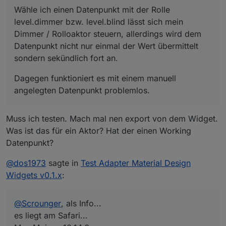
nicht nur einmal der Wert übermittelt sondern
angelegten Datenpunkt problemlos.
Wähle ich einen Datenpunkt mit der Rolle
sekündlich fort an.
Kann das jemand reproduzieren? Besten Dank!
level.dimmer bzw. level.blind lässt sich mein
Dimmer / Rolloaktor steuern, allerdings wird dem
Datenpunkt nicht nur einmal der Wert übermittelt
sondern sekündlich fort an.
Dagegen funktioniert es mit einem manuell
angelegten Datenpunkt problemlos.
Muss ich testen. Mach mal nen export von dem Widget.
Was ist das für ein Aktor? Hat der einen Working
Datenpunkt?
@
dos1973
sagte in
Test Adapter Material Design
Widgets v0.1.x
:
@
Scrounger
, als Info...
es liegt am Safari...