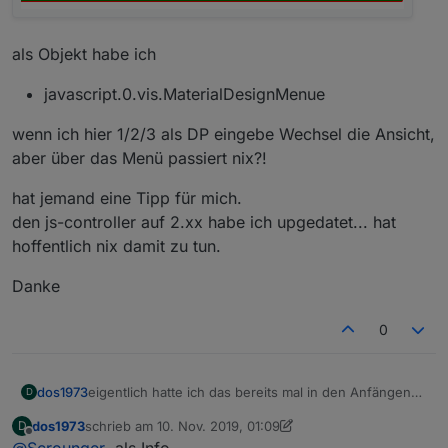
als Objekt habe ich
javascript.0.vis.MaterialDesignMenue
wenn ich hier 1/2/3 als DP eingebe Wechsel die Ansicht,
aber über das Menü passiert nix?!
hat jemand eine Tipp für mich.
den js-controller auf 2.xx habe ich upgedatet... hat
hoffentlich nix damit zu tun.
Danke
0
eigentlich hatte ich das bereits mal in den Anfängen
dos1973
D
am laufen, habe erst jetzt wieder damit angefangen...
dos1973
schrieb am
10. Nov. 2019, 01:09
D
aber irgendwas mach ich jetzt grundlegend falsch,
Wenn ich hier drücke passiert nichts.
zuletzt editiert von dos1973
11. Okt. 2019, 02:18
Offline