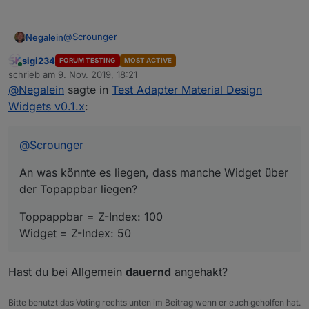
@
Scrounger
Negalein
sigi234
FORUM TESTING
MOST ACTIVE
An was könnte es liegen, dass manche Widget über
Online
schrieb am
9. Nov. 2019, 18:21
der Topappbar liegen?
zuletzt editiert von
@
Negalein
sagte in
Test Adapter Material Design
Toppappbar = Z-Index: 100
Widget = Z-Index: 50
Widgets v0.1.x
:
@
Scrounger
An was könnte es liegen, dass manche Widget über
der Topappbar liegen?
Toppappbar = Z-Index: 100
Widget = Z-Index: 50
Hast du bei Allgemein
dauernd
angehakt?
Bitte benutzt das Voting rechts unten im Beitrag wenn er euch geholfen hat.