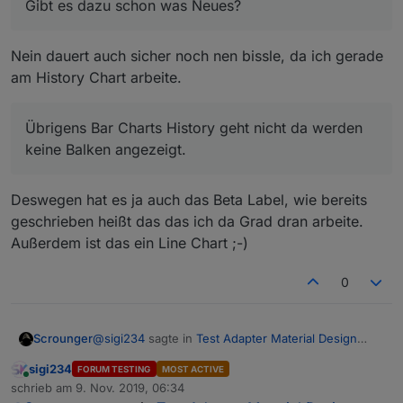
Gibt es dazu schon was Neues?
Gibt es dazu schon was Neues?
Übrigens Bar Charts History geht nicht da werden
Nein dauert auch sicher noch nen bissle, da ich gerade
keine Balken angezeigt.
am History Chart arbeite.
Übrigens Bar Charts History geht nicht da werden
keine Balken angezeigt.
Deswegen hat es ja auch das Beta Label, wie bereits
geschrieben heißt das das ich da Grad dran arbeite.
Außerdem ist das ein Line Chart ;-)
0
@
sigi234
sagte in
Test Adapter Material Design
Scrounger
Widgets v0.1.x
:
sigi234
FORUM TESTING
MOST ACTIVE
Online
Gibt es dazu schon was Neues?
schrieb am
9. Nov. 2019, 06:34
zuletzt editiert von