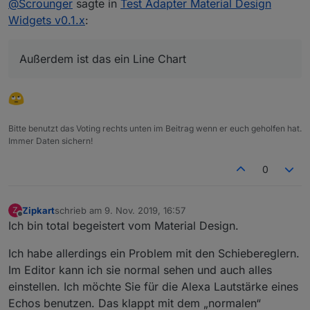
@
Scrounger
sagte in
Test Adapter Material Design
Widgets v0.1.x
:
Nein dauert auch sicher noch nen bissle, da ich
gerade am History Chart arbeite.
Außerdem ist das ein Line Chart
Übrigens Bar Charts History geht nicht da
werden keine Balken angezeigt.
Deswegen hat es ja auch das Beta Label, wie
bereits geschrieben heißt das das ich da Grad dran
arbeite. Außerdem ist das ein Line Chart ;-)
Bitte benutzt das Voting rechts unten im Beitrag wenn er euch geholfen hat.
Immer Daten sichern!
0
Zipkart
schrieb am
9. Nov. 2019, 16:57
Z
zuletzt editiert von
Offline
Ich bin total begeistert vom Material Design.
Ich habe allerdings ein Problem mit den Schiebereglern.
Im Editor kann ich sie normal sehen und auch alles
einstellen. Ich möchte Sie für die Alexa Lautstärke eines
Echos benutzen. Das klappt mit dem „normalen“