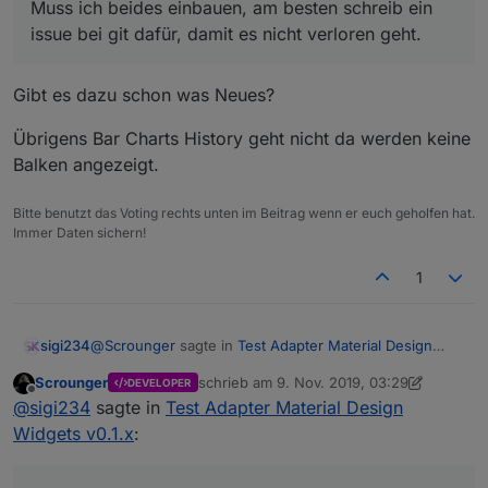
Muss ich beides einbauen, am besten schreib ein
issue bei git dafür, damit es nicht verloren geht.
Gibt es dazu schon was Neues?
Übrigens Bar Charts History geht nicht da werden keine
Balken angezeigt.
Bitte benutzt das Voting rechts unten im Beitrag wenn er euch geholfen hat.
Immer Daten sichern!
1
@
Scrounger
sagte in
Test Adapter Material Design
sigi234
Widgets v0.1.x
:
Scrounger
schrieb am
9. Nov. 2019, 03:29
DEVELOPER
zuletzt editiert von Scrounger
11. Sept. 201
Offline
Ist es irgendwie möglich, das Feld dataJSON in
@
sigi234
sagte in
Test Adapter Material Design
eine aktive Verbindung zu einem Datenpunkt zu
Widgets v0.1.x
:
konfigurieren?
Muss ich beides einbauen, am besten schreib ein
Und noch eine Frage: gibt es eine Möglichkeit die
issue bei git dafür, damit es nicht verloren geht.
Höhe einer Zeile in der Tabelle zu steuern?