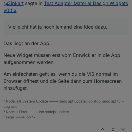
Offline
@
Zipkart
@
Zipkart
sagte in
Test Adapter Material Design Widgets
Stetz Mal den initDelay hoch auf 500/750/1000.
v0.1.x
:
DANKE
Das hat für den normalen Browser funktioniert bei 750
ging es beim Hauptview. bei einem kleineren View ging
Leider funktioniert die Anzeige über die IOBroker Vis
Vielleicht hat ja noch jemand eine Idee dazu.
es schon mit 500. Es scheint an der Anzahl der
App immer noch nicht.
Widgets zu liegen.
Vielleicht hat ja noch jemand eine Idee dazu.
Das liegt an der App.
Neue Widget müssen erst vom Entwickler in die App
aufgenommen werden.
Am einfachsten geht es, wenn du die VIS normal im
Browser öffnest und die Seite dann zum Homescreen
hinzufügst.
° Node.js & System Update ---> sudo apt update, iob stop, sudo apt full-
upgrade
° Node.js Fixer ---> iob nodejs-update
° Fixer ---> iob fix
0