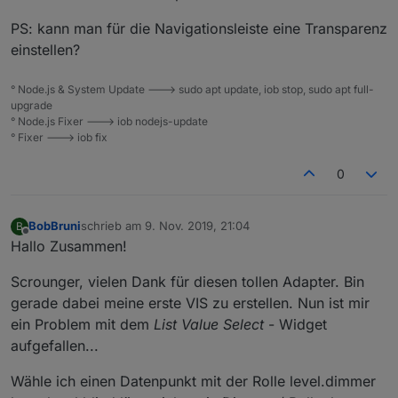
PS: kann man für die Navigationsleiste eine Transparenz
einstellen?
° Node.js & System Update ---> sudo apt update, iob stop, sudo apt full-
upgrade
° Node.js Fixer ---> iob nodejs-update
° Fixer ---> iob fix
0
BobBruni
schrieb am
9. Nov. 2019, 21:04
B
zuletzt editiert von
Offline
Hallo Zusammen!
Scrounger, vielen Dank für diesen tollen Adapter. Bin
gerade dabei meine erste VIS zu erstellen. Nun ist mir
ein Problem mit dem
List Value Select
- Widget
aufgefallen...
Wähle ich einen Datenpunkt mit der Rolle level.dimmer