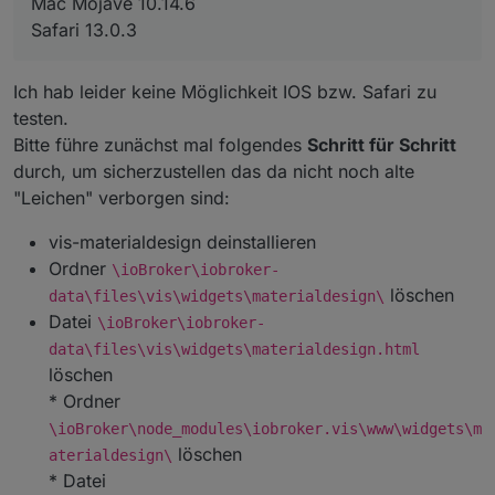
Mac Mojave 10.14.6
Safari 13.0.3
Ich hab leider keine Möglichkeit IOS bzw. Safari zu
testen.
Bitte führe zunächst mal folgendes
Schritt für Schritt
durch, um sicherzustellen das da nicht noch alte
"Leichen" verborgen sind:
vis-materialdesign deinstallieren
Ordner
\ioBroker\iobroker-
löschen
data\files\vis\widgets\materialdesign\
Datei
\ioBroker\iobroker-
data\files\vis\widgets\materialdesign.html
löschen
* Ordner
\ioBroker\node_modules\iobroker.vis\www\widgets\m
löschen
aterialdesign\
* Datei