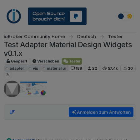
Weiter zum Inhalt
ioBroker Community Home
Deutsch
Tester
Test Adapter Material Design Widgets
v0.1.x
Gesperrt
Verschoben
Tester
adapter
vis
material ui
189
22
57.4k
30
Anmelden zum Antworten