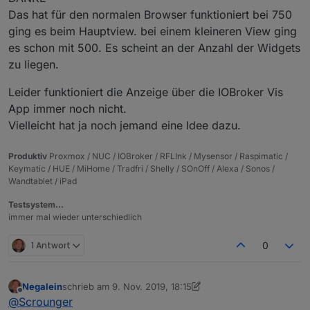
Das hat für den normalen Browser funktioniert bei 750
ging es beim Hauptview. bei einem kleineren View ging
es schon mit 500. Es scheint an der Anzahl der Widgets
zu liegen.
Leider funktioniert die Anzeige über die IOBroker Vis
App immer noch nicht.
Vielleicht hat ja noch jemand eine Idee dazu.
Produktiv
Proxmox / NUC / IOBroker / RFLInk / Mysensor / Raspimatic /
Keymatic / HUE / MiHome / Tradfri / Shelly / SOnOff / Alexa / Sonos /
Wandtablet / iPad
Testsystem…
immer mal wieder unterschiedlich
1 Antwort
0
Negalein
schrieb am
9. Nov. 2019, 18:15
zuletzt editiert von Negalein
11. Sept. 2019, 19:16
Offline
@
Scrounger