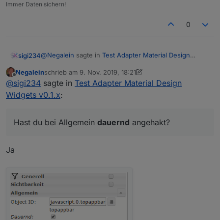
Immer Daten sichern!
0
@
Negalein
sagte in
Test Adapter Material Design
sigi234
Widgets v0.1.x
:
Negalein
schrieb am
9. Nov. 2019, 18:21
zuletzt editiert von Negalein
11. Sept. 2019, 19:33
Offline
@
Scrounger
@
sigi234
sagte in
Test Adapter Material Design
Widgets v0.1.x
:
Hast du bei Allgemein
An was könnte es liegen, dass manche Widget
dauernd
angehakt?
über der Topappbar liegen?
Hast du bei Allgemein
dauernd
angehakt?
Toppappbar = Z-Index: 100
Widget = Z-Index: 50
Ja