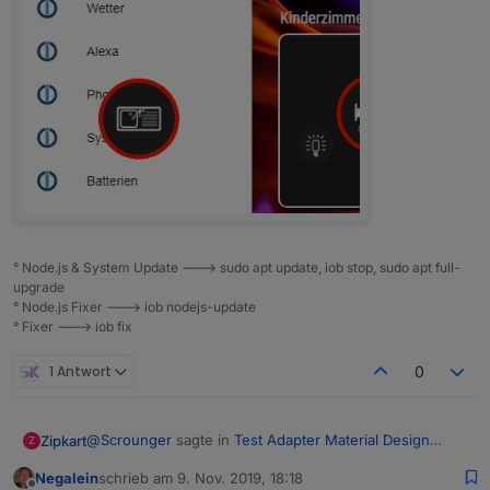
° Node.js & System Update ---> sudo apt update, iob stop, sudo apt full-
upgrade
° Node.js Fixer ---> iob nodejs-update
° Fixer ---> iob fix
1 Antwort
0
@
Scrounger
sagte in
Test Adapter Material Design
Zipkart
Z
Widgets v0.1.x
:
Negalein
schrieb am
9. Nov. 2019, 18:18
zuletzt editiert von