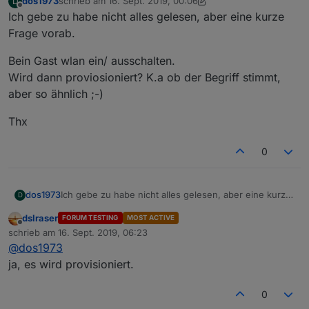
dos1973
schrieb am
16. Sept. 2019, 00:06
D
zuletzt editiert von dos1973
Offline
Ich gebe zu habe nicht alles gelesen, aber eine kurze
Frage vorab.
Bein Gast wlan ein/ ausschalten.
Wird dann proviosioniert? K.a ob der Begriff stimmt,
aber so ähnlich ;-)
Thx
0
Ich gebe zu habe nicht alles gelesen, aber eine kurze
dos1973
D
Frage vorab.
dslraser
FORUM TESTING
MOST ACTIVE
Bein Gast wlan ein/ ausschalten.
Offline
schrieb am
16. Sept. 2019, 06:23
Wird dann proviosioniert? K.a ob der Begriff stimmt,
zuletzt editiert von
@
dos1973
aber so ähnlich ;-)
Thx
ja, es wird provisioniert.
0