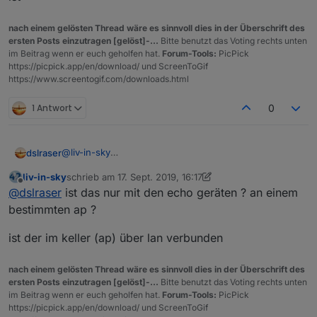
in oder out
Schwer zu erklären...
nach einem gelösten Thread wäre es sinnvoll dies in der Überschrift des
ersten Posts einzutragen [gelöst]-...
Bitte benutzt das Voting rechts unten
im Beitrag wenn er euch geholfen hat.
Forum-Tools:
PicPick
https://picpick.app/en/download/ und ScreenToGif
https://www.screentogif.com/downloads.html
1 Antwort
0
@
liv-in-sky
dslraser
hier ist es gerade zu sehen.
liv-in-sky
schrieb am
17. Sept. 2019, 16:17
zuletzt editiert von liv-in-sky
Offline
@
dslraser
ist das nur mit den echo geräten ? an einem
bestimmten ap ?
ist der im keller (ap) über lan verbunden
nach einem gelösten Thread wäre es sinnvoll dies in der Überschrift des
ersten Posts einzutragen [gelöst]-...
Bitte benutzt das Voting rechts unten
Hier fehlt der AP Keller...
im Beitrag wenn er euch geholfen hat.
Forum-Tools:
PicPick
und hier kurz danach sind alle wieder da
https://picpick.app/en/download/ und ScreenToGif