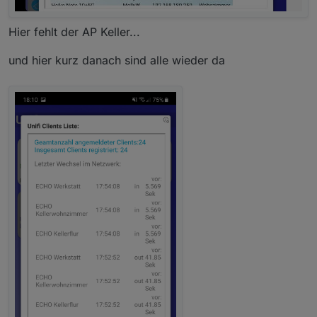
Client Liste stehen dann auch sehr oft welche
ich schau mal, ob mir noch was einfällt, wie du das
mit in und out und noncon, obwohl die online
einfach herausfinden kannst
Hier fehlt der AP Keller...
sind. Wenige Sekunden später passt es dann
wieder. Dann beginnt das Spiel von vorn. Hat
und hier kurz danach sind alle wieder da
das was mit asynch zu tun ?