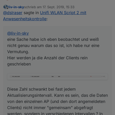
eine Sache habe ich eben beobachtet und weiß nicht
liv-in-sky
schrieb am
17. Sept. 2019, 15:33
genau warum das so ist, ich habe nur eine
zuletzt editiert von
Offline
@
dslraser
sagte in
Unifi WLAN Script 2 mit
Vermutung.
Hier werden ja die Anzahl der Clients rein
Diese Zahl schwankt bei fast jedem
Anwesenheitskontrolle
:
geschrieben
Aktualisierungsintervall. Kann es sein, das die Daten
von den einzelnen AP (und den dort angemeldeten
**EDIT:**Das Aktivierungsintervall läuft auch nicht im
Clients) nicht immer "gemeinsam" abgefragt werden,
gleichen Zeit-Rythmus, wenn ich es beobachte ???
@
liv-in-sky
sondern in verschiedenen Intervallen ? In der iQontrol
eine Sache habe ich eben beobachtet und weiß
Client Liste stehen dann auch sehr oft welche mit in
nicht genau warum das so ist, ich habe nur eine
und out und noncon, obwohl die online sind. Wenige
Vermutung.
Sekunden später passt es dann wieder. Dann beginnt
das Spiel von vorn. Hat das was mit asynch zu tun ?
Hier werden ja die Anzahl der Clients rein
geschrieben
Diese Zahl schwankt bei fast jedem
Aktualisierungsintervall. Kann es sein, das die Daten
von den einzelnen AP (und den dort angemeldeten
Clients) nicht immer "gemeinsam" abgefragt
werden, sondern in verschiedenen Intervallen ? In