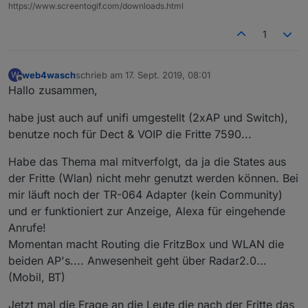
https://www.screentogif.com/downloads.html
1
web4wasch
schrieb am
17. Sept. 2019, 08:01
W
zuletzt editiert von
Offline
Hallo zusammen,
habe just auch auf unifi umgestellt (2xAP und Switch),
benutze noch für Dect & VOIP die Fritte 7590...
Habe das Thema mal mitverfolgt, da ja die States aus
der Fritte (Wlan) nicht mehr genutzt werden können. Bei
mir läuft noch der TR-064 Adapter (kein Community)
und er funktioniert zur Anzeige, Alexa für eingehende
Anrufe!
Momentan macht Routing die FritzBox und WLAN die
beiden AP's.... Anwesenheit geht über Radar2.0...
(Mobil, BT)
Jetzt mal die Frage an die Leute die nach der Fritte das