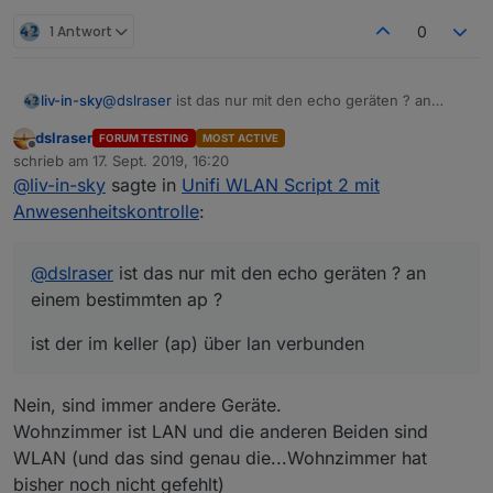
1 Antwort
0
@
dslraser
ist das nur mit den echo geräten ? an
liv-in-sky
einem bestimmten ap ?
dslraser
FORUM TESTING
MOST ACTIVE
ist der im keller (ap) über lan verbunden
Offline
schrieb am
17. Sept. 2019, 16:20
zuletzt editiert von
@
liv-in-sky
sagte in
Unifi WLAN Script 2 mit
Anwesenheitskontrolle
:
@
dslraser
ist das nur mit den echo geräten ? an
einem bestimmten ap ?
ist der im keller (ap) über lan verbunden
Nein, sind immer andere Geräte.
Wohnzimmer ist LAN und die anderen Beiden sind
WLAN (und das sind genau die...Wohnzimmer hat
bisher noch nicht gefehlt)