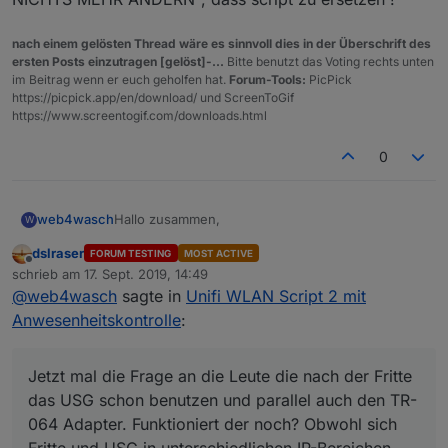
nach einem gelösten Thread wäre es sinnvoll dies in der Überschrift des
ersten Posts einzutragen [gelöst]-...
Bitte benutzt das Voting rechts unten
im Beitrag wenn er euch geholfen hat.
Forum-Tools:
PicPick
https://picpick.app/en/download/ und ScreenToGif
https://www.screentogif.com/downloads.html
0
Hallo zusammen,
web4wasch
W
dslraser
FORUM TESTING
MOST ACTIVE
habe just auch auf unifi umgestellt (2xAP und
Offline
schrieb am
17. Sept. 2019, 14:49
Switch), benutze noch für Dect & VOIP die Fritte
zuletzt editiert von
@
web4wasch
sagte in
Unifi WLAN Script 2 mit
7590...
Habe das Thema mal mitverfolgt, da ja die States
aus der Fritte (Wlan) nicht mehr genutzt werden
Anwesenheitskontrolle
:
können. Bei mir läuft noch der TR-064 Adapter
Jetzt mal die Frage an die Leute die nach der
(kein Community) und er funktioniert zur Anzeige,
Fritte das USG schon benutzen und parallel auch
Alexa für eingehende Anrufe!
den TR-064 Adapter. Funktioniert der noch?
Hatte mal mit ner Router-Kaskade ein Prob. mit
Jetzt mal die Frage an die Leute die nach der Fritte
Momentan macht Routing die FritzBox und WLAN
Obwohl sich Fritte und USG in unterschiedlichen
dem Adapter
das USG schon benutzen und parallel auch den TR-
die beiden AP's.... Anwesenheit geht über
IP-Bereichen befinden?
Was ist noch zu beachten? doppeltes NAT an
064 Adapter. Funktioniert der noch? Obwohl sich
Radar2.0... (Mobil, BT)
USG ausschalten, routen in IP der USG etc.
Fritte und USG in unterschiedlichen IP-Bereichen