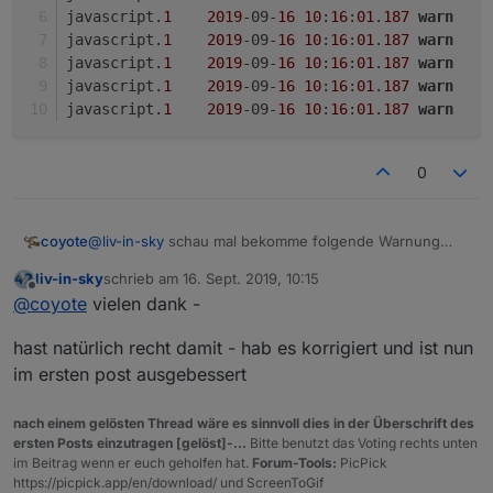
javascript.
1
2019
-09-
16
10
:
16
:
01
.
187
warn
javascript.
1
2019
-09-
16
10
:
16
:
01
.
187
warn
javascript.
1
2019
-09-
16
10
:
16
:
01
.
187
warn
javascript.
1
2019
-09-
16
10
:
16
:
01
.
187
warn
javascript.
1
2019
-09-
16
10
:
16
:
01
.
187
warn
0
@
liv-in-sky
schau mal bekomme folgende Warnung
coyote
noch im Log, obwohl Voucher deaktiviert (false) ist.
liv-in-sky
schrieb am
16. Sept. 2019, 10:15
Da ist noch ein kleiner Fehler im Script, da
javascript.1	2019-09-16 10:16:01.188	warn	a
zuletzt editiert von
Offline
@
coyote
vielen dank -
Wifi_Voucher_List ja nicht angelegt wird, wenn es
javascript.1	2019-09-16 10:16:01.188	warn	a
deaktiviert ist.
javascript.1	2019-09-16 10:16:01.188	warn	a
hast natürlich recht damit - hab es korrigiert und ist nun
In Zeile 625 soll aber da ein State gesetzt werden oder
javascript.1	2019-09-16 10:16:01.187	warn	at
liege ich da falsch?
javascript.1	2019-09-16 10:16:01.187	warn	S
im ersten post ausgebessert
javascript.1	2019-09-16 10:16:01.187	warn	a
javascript.1	2019-09-16 10:16:01.187	warn	a
nach einem gelösten Thread wäre es sinnvoll dies in der Überschrift des
javascript.1	2019-09-16 10:16:01.187	warn	a
ersten Posts einzutragen [gelöst]-...
Bitte benutzt das Voting rechts unten
javascript.1	2019-09-16 10:16:01.187	warn	at
im Beitrag wenn er euch geholfen hat.
Forum-Tools:
PicPick
https://picpick.app/en/download/ und ScreenToGif