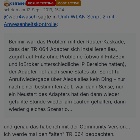
dslraser
FORUM TESTING
MOST ACTIVE
Dank dir.
Offline
schrieb am
17. Sept. 2019, 15:14
Bei mir war das Problem mit der Router-Kaskade,
zuletzt editiert von
@
web4wasch
sagte in
Unifi WLAN Script 2 mit
dass der TR-064 Adapter sich installieren lies,
Deshalb meine Frage - weil, wird bei dir auch so
Zugriff auf Fritz ohne Probleme (obwohl FritzBox
sein? ioBroker System im IP Sektor des unifi
Anwesenheitskontrolle
:
und ioBroker unterschiedliche IP-Bereiche
USG's laufen?
Habe ein USG bei mir rumliegen, trau mich bloß
hatten), der Adapter rief auch seine States ab,
Und das heißt ja unterschiedliche Bereiche.
noch nicht, es ins Netz einzubinden - aus diesm
Script für Anrufwiedergabe über Alexa alles kein
Grund und auch, weil ich meine ganzen
Das Script läuft aber standalone, also ohne
Bei mir war das Problem mit der Router-Kaskade,
Ding - nur nach einer bestimmten Zeit, war dann
statischen IP's ändern muss bzw umschreiben...
Adapter? Nur der unifi Controller muss ständig
dass der TR-064 Adapter sich installieren lies,
Sense, nur ein Neustart des Adapters hat den
"on" sein?
Zugriff auf Fritz ohne Probleme (obwohl FritzBox
dann wieder gefühlte Stunde wieder am Laufen
und ioBroker unterschiedliche IP-Bereiche hatten),
gehalten, dann wieder gleiches Szenario...
der Adapter rief auch seine States ab, Script für
Anrufwiedergabe über Alexa alles kein Ding - nur
nach einer bestimmten Zeit, war dann Sense, nur
ein Neustart des Adapters hat den dann wieder
gefühlte Stunde wieder am Laufen gehalten, dann
wieder gleiches Szenario...
und genau das habe ich mit der Community Version...
Ich werde mal den "alten" TR-064 beobachten.