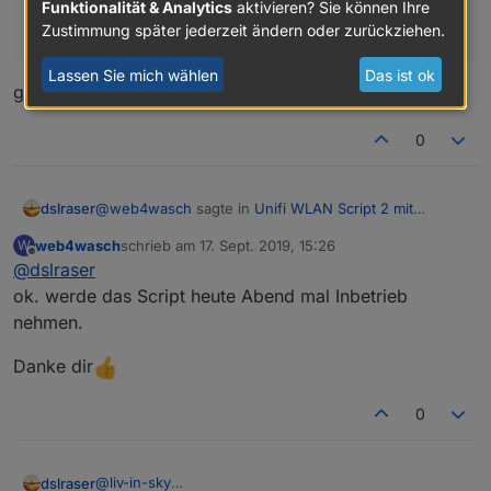
Adapter? Nur der unifi Controller muss ständig "on"
Funktionalität & Analytics
aktivieren? Sie können Ihre
sein?
Zustimmung später jederzeit ändern oder zurückziehen.
Lassen Sie mich wählen
Das ist ok
genau
0
@
web4wasch
sagte in
Unifi WLAN Script 2 mit
dslraser
Anwesenheitskontrolle
:
web4wasch
schrieb am
17. Sept. 2019, 15:26
W
zuletzt editiert von
Offline
@
dslraser
Deshalb meine Frage - weil, wird bei dir auch so
sein? ioBroker System im IP Sektor des unifi
ok. werde das Script heute Abend mal Inbetrieb
ja, ist so
USG's laufen?
nehmen.
Und das heißt ja unterschiedliche Bereiche.
Danke dir
Das Script läuft aber standalone, also ohne
Adapter? Nur der unifi Controller muss ständig
genau
"on" sein?
0
@
liv-in-sky
dslraser