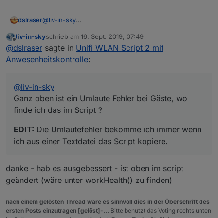
@
liv-in-sky
dslraser
Ganz oben ist ein Umlaute Fehler bei Gäste, wo finde
liv-in-sky
schrieb am
16. Sept. 2019, 07:49
ich das im Script ?
EDIT:
Die Umlautefehler bekomme ich immer wenn ich
zuletzt editiert von
Offline
@
dslraser
sagte in
Unifi WLAN Script 2 mit
aus einer Textdatei das Script kopiere.
Anwesenheitskontrolle
:
@
liv-in-sky
Ganz oben ist ein Umlaute Fehler bei Gäste, wo
finde ich das im Script ?
EDIT:
Die Umlautefehler bekomme ich immer wenn
ich aus einer Textdatei das Script kopiere.
danke - hab es ausgebessert - ist oben im script
geändert (wäre unter workHealth() zu finden)
nach einem gelösten Thread wäre es sinnvoll dies in der Überschrift des
ersten Posts einzutragen [gelöst]-...
Bitte benutzt das Voting rechts unten