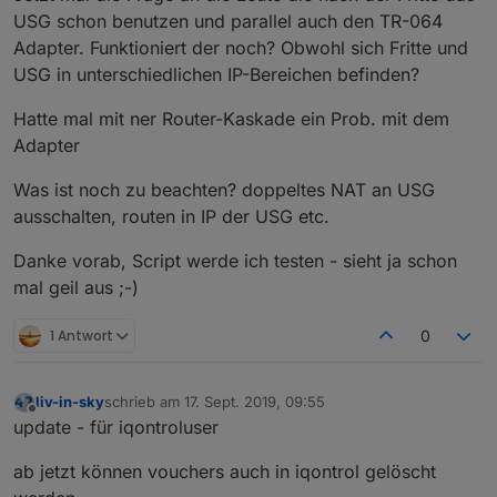
USG schon benutzen und parallel auch den TR-064
Adapter. Funktioniert der noch? Obwohl sich Fritte und
USG in unterschiedlichen IP-Bereichen befinden?
Hatte mal mit ner Router-Kaskade ein Prob. mit dem
Adapter
Was ist noch zu beachten? doppeltes NAT an USG
ausschalten, routen in IP der USG etc.
Danke vorab, Script werde ich testen - sieht ja schon
mal geil aus ;-)
1 Antwort
0
liv-in-sky
schrieb am
17. Sept. 2019, 09:55
zuletzt editiert von
Offline
update - für iqontroluser
ab jetzt können vouchers auch in iqontrol gelöscht