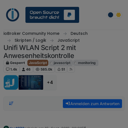
Weiter zum Inhalt
ioBroker Community Home
Deutsch
Skripten / Logik
JavaScript
Unifi WLAN Script 2 mit
Anwesenheitskontrolle
Gesperrt
JavaScript
javascript
monitoring
1.4k
46
585.0k
51
+4
Anmelden zum Antworten