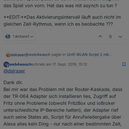
das Spiel von vorn. Hat das was mit asynch zu tun ?
**EDIT:**Das Aktivierungsintervall läuft auch nicht im
gleichen Zeit-Rythmus, wenn ich es beobachte ???
1 Antwort
0
@
web4wasch
sagte in
Unifi WLAN Script 2 mit
dslraser
Anwesenheitskontrolle
:
web4wasch
schrieb am
17. Sept. 2019, 15:12
W
zuletzt editiert von
Offline
@
dslraser
Jetzt mal die Frage an die Leute die nach der
Fritte das USG schon benutzen und parallel auch
Ich habe den TR-064 gerade eben nochmal installiert
den TR-064 Adapter. Funktioniert der noch?
Dank dir.
(über github 0.4.18) der läuft bei mir. Der Community
Obwohl sich Fritte und USG in unterschiedlichen
Bei mir war das Problem mit der Router-Kaskade, dass
Adapter läuft bei mir nicht rund.
Also bei mir läuft genau die Kombi wie von Dir
IP-Bereichen befinden?
der TR-064 Adapter sich installieren lies, Zugriff auf
Ich habe eine 7580 (als DSL Modem und
beschrieben.
Hatte mal mit ner Router-Kaskade ein Prob. mit
Telefonanlage für die Dect Telefone)
Fritz ohne Probleme (obwohl FritzBox und ioBroker
dem Adapter
USG/Switch 16/CloudKey V2/ und 3 AP (einer per LAN
Was ist noch zu beachten? doppeltes NAT an
unterschiedliche IP-Bereiche hatten), der Adapter rief
und zwei per WLAN)
USG ausschalten, routen in IP der USG etc.
auch seine States ab, Script für Anrufwiedergabe über
Doppel NAT habe ich im USG deaktiviert.
Alexa alles kein Ding - nur nach einer bestimmten Zeit,