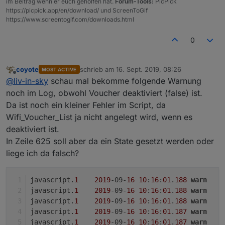
im Beitrag wenn er euch geholfen hat.
Forum-Tools:
PicPick
https://picpick.app/en/download/ und ScreenToGif
https://www.screentogif.com/downloads.html
0
coyote
schrieb am
16. Sept. 2019, 08:26
MOST ACTIVE
zuletzt editiert von
Offline
@
liv-in-sky
schau mal bekomme folgende Warnung
noch im Log, obwohl Voucher deaktiviert (false) ist.
Da ist noch ein kleiner Fehler im Script, da
Wifi_Voucher_List ja nicht angelegt wird, wenn es
deaktiviert ist.
In Zeile 625 soll aber da ein State gesetzt werden oder
liege ich da falsch?
javascript.
1
2019
-09-
16
10
:
16
:
01
.
188
warn
javascript.
1
2019
-09-
16
10
:
16
:
01
.
188
warn
javascript.
1
2019
-09-
16
10
:
16
:
01
.
188
warn
javascript.
1
2019
-09-
16
10
:
16
:
01
.
187
warn
javascript.
1
2019
-09-
16
10
:
16
:
01
.
187
warn