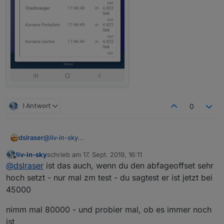
1 Antwort
0
dslraser
@
liv-in-sky
ich sehe es ja auch sporadisch bei iQontrol.
liv-in-sky
schrieb am
17. Sept. 2019, 16:11
Die Anzahl schwankt ja nicht nur um einen oder zwei,
zuletzt editiert von
Offline
@
dslraser
ist das auch, wenn du den abfageoffset sehr
sondern manchmal um die ganze Anzahl
angemeldeter Clients an einem oder sogar an zwei AP
hoch setzt - nur mal zm test - du sagtest er ist jetzt bei
zwische z.B. 7 und kurz drauf 15 oder 24(24 sind alle)
45000
In iQontrol stehen dann auch alle Geräte als noconect
und es steht dann auch kein Ap Name drinn.
nimm mal 80000 - und probier mal, ob es immer noch
Bei letzter Wechsel stehen dann auch die Geräte
ist
drinn,aber die haben nicht gewechselt bzw. sind nicht