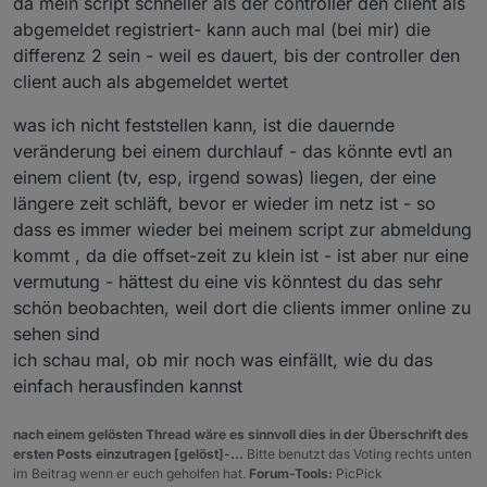
da mein script schneller als der controller den client als
abgemeldet registriert- kann auch mal (bei mir) die
differenz 2 sein - weil es dauert, bis der controller den
client auch als abgemeldet wertet
was ich nicht feststellen kann, ist die dauernde
veränderung bei einem durchlauf - das könnte evtl an
einem client (tv, esp, irgend sowas) liegen, der eine
längere zeit schläft, bevor er wieder im netz ist - so
dass es immer wieder bei meinem script zur abmeldung
kommt , da die offset-zeit zu klein ist - ist aber nur eine
vermutung - hättest du eine vis könntest du das sehr
schön beobachten, weil dort die clients immer online zu
sehen sind
ich schau mal, ob mir noch was einfällt, wie du das
einfach herausfinden kannst
nach einem gelösten Thread wäre es sinnvoll dies in der Überschrift des
ersten Posts einzutragen [gelöst]-...
Bitte benutzt das Voting rechts unten
im Beitrag wenn er euch geholfen hat.
Forum-Tools:
PicPick