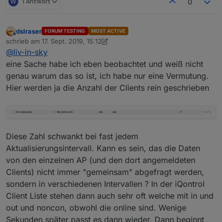
W
1 Antwort
0
dslraser
FORUM TESTING
MOST ACTIVE
Offline
schrieb am
17. Sept. 2019, 15:12
zuletzt editiert von dslraser
@
liv-in-sky
eine Sache habe ich eben beobachtet und weiß nicht
genau warum das so ist, ich habe nur eine Vermutung.
Hier werden ja die Anzahl der Clients rein geschrieben
Diese Zahl schwankt bei fast jedem
Aktualisierungsintervall. Kann es sein, das die Daten
von den einzelnen AP (und den dort angemeldeten
Clients) nicht immer "gemeinsam" abgefragt werden,
sondern in verschiedenen Intervallen ? In der iQontrol
Client Liste stehen dann auch sehr oft welche mit in und
out und noncon, obwohl die online sind. Wenige
Sekunden später passt es dann wieder. Dann beginnt