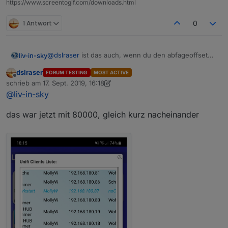
https://www.screentogif.com/downloads.html
1 Antwort
0
@
dslraser
ist das auch, wenn du den abfageoffset
liv-in-sky
sehr hoch setzt - nur mal zm test - du sagtest er ist
dslraser
FORUM TESTING
MOST ACTIVE
jetzt bei 45000
nimm mal 80000 - und probier mal, ob es immer noch
Offline
schrieb am
17. Sept. 2019, 16:18
ist
zuletzt editiert von dslraser
@
liv-in-sky
das war jetzt mit 80000, gleich kurz nacheinander