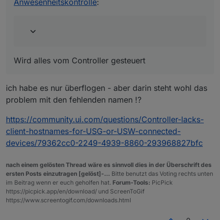
Anwesenheitskontrolle
:
In der Cam-Soft kann man auch nichts
eintragen, den Punkt gibt es nicht nur IP,
Gateway, DNS.
Ist eine Foscam.
Wird alles vom Controller gesteuert
wo bekommen deine geräte dhcp her ? - könnte
man da noch was einstellen ? wie bei der
fritzbox- da konnte man ja auch einen namen
ich habe es nur überflogen - aber darin steht wohl das
vergeben
problem mit den fehlenden namen !?
https://community.ui.com/questions/Controller-lacks-
client-hostnames-for-USG-or-USW-connected-
devices/79362cc0-2249-4939-8860-293968827bfc
nach einem gelösten Thread wäre es sinnvoll dies in der Überschrift des
ersten Posts einzutragen [gelöst]-...
Bitte benutzt das Voting rechts unten
im Beitrag wenn er euch geholfen hat.
Forum-Tools:
PicPick
https://picpick.app/en/download/ und ScreenToGif
https://www.screentogif.com/downloads.html