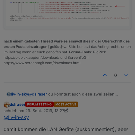
nach einem gelösten Thread wäre es sinnvoll dies in der Überschrift des
ersten Posts einzutragen [gelöst]-...
Bitte benutzt das Voting rechts unten
im Beitrag wenn er euch geholfen hat.
Forum-Tools:
PicPick
https://picpick.app/en/download/ und ScreenToGif
https://www.screentogif.com/downloads.html
0
@
dslraser
du könntest auch diese zwei zeilen
liv-in-sky
auskommentieren
dslraser
FORUM TESTING
MOST ACTIVE
Offline
schrieb am
29. Sept. 2019, 13:27
zuletzt editiert von dslraser
@
liv-in-sky
damit kommen die LAN Geräte (auskommentiert),
aber