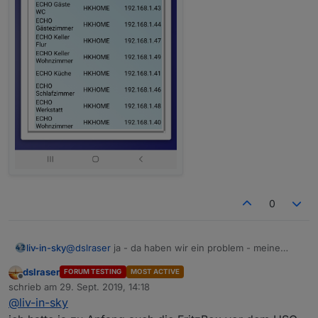
0
@
dslraser
ja - da haben wir ein problem - meine
liv-in-sky
überlegungen - neue hardware anzulegen, scheitert
dslraser
FORUM TESTING
MOST ACTIVE
im moment an dem punkt, dass ich die fritzbox noch
für eine solche einbindung brauche ich aber eine
Offline
schrieb am
29. Sept. 2019, 14:18
brauche, weil ich ein netzwerk über vpn mit einer
testumgebung - so nebenbei könnte ich das script
zuletzt editiert von
@
liv-in-sky
anderen fritzbox und "myfritz" verwende - daher
nicht ändern - die essid ist auch ein teil bei der
wo kommen eigentlich die daten für das lan her -
würde wohl das problem mit einem doppelten nat bei
bearbeitung der clientanwesenheit
vom usg oder vom switch ? müßte ich beide