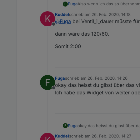
Also wenn ich das so übernehme
Fuga
F
Kuddel
schrieb am
26. Feb. 2020, 14:18
K
Also bei mir kommt dabei das ra
zuletzt editiert von
@
Fuga
bei Ventil_1_dauer müsste für
Offline
oder mache ich hier etwas fals
dann wäre das 120/60.
Somit 2:00
Fuga
schrieb am
26. Feb. 2020, 14:26
F
zuletzt editiert von
okay das heisst du gibst über das v
Offline
Ich habe das Widget von weiter oben
Fuga
okay das heisst du gibst über d
F
Ich habe das Widget von weiter 
Kuddel
schrieb am
26. Feb. 2020, 14:27
zuletzt editiert von