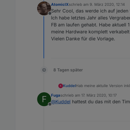
AtomicIX
schrieb am
9. März 2020, 12:14
zuletzt editiert von
Sehr Cool, das werde ich auf jeden f
Offline
Ich habe letztes Jahr alles Vergra
FB am laufen gehabt. Habe aktuell 1
meine Hardware komplett verkabelt
Vielen Danke für die Vorlage.
8 Tagen später
Kuddel
Hab meine aktulle Version inkl.
K
Fuga
schrieb am
17. März 2020, 10:17
F
zuletzt editiert von
@
Kuddel
hattest du das mit den Ti
Offline