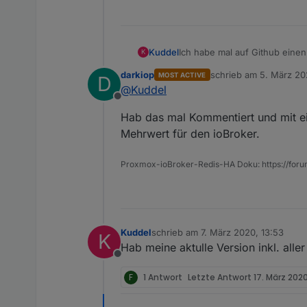
Ich habe mal auf Github einen 
Kuddel
K
darkiop
schrieb am
5. März 20
MOST ACTIVE
D
https://github.com/ioBroker/
zuletzt editiert von
@
Kuddel
Offline
Hab das mal Kommentiert und mit e
Mehrwert für den ioBroker.
Proxmox-ioBroker-Redis-HA Doku: https://for
Kuddel
schrieb am
7. März 2020, 13:53
K
zuletzt editiert von
Hab meine aktulle Version inkl. aller
Offline
F
1 Antwort
Letzte Antwort
17. März 2020