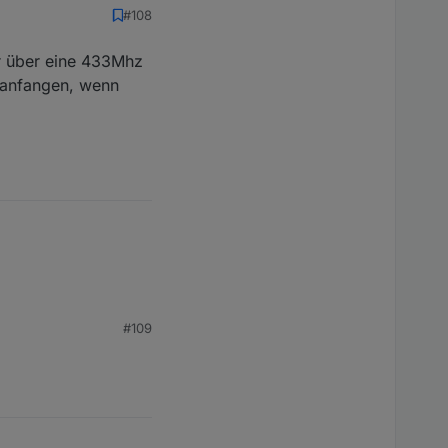
#108
ur über eine 433Mhz
n anfangen, wenn
#109