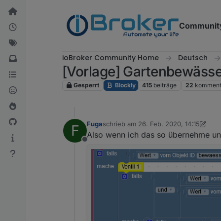
Weiter zum Inhalt
Communit
ioBroker Community Home
Deutsch
[Vorlage] Gartenbewässe
Gesperrt
Blockly
415
beiträge
22
komment
Fuga
schrieb am
26. Feb. 2020, 14:15
F
zuletzt editiert von Fuga
Also wenn ich das so übernehme und
Offline