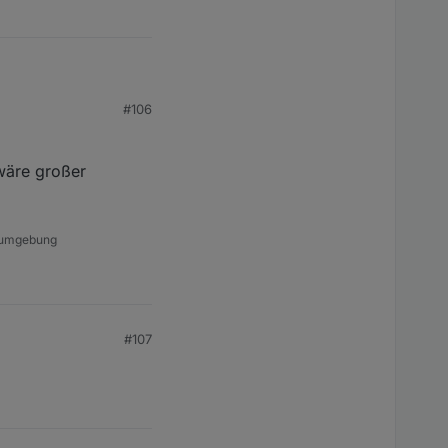
#106
wäre großer
a-umgebung
#107