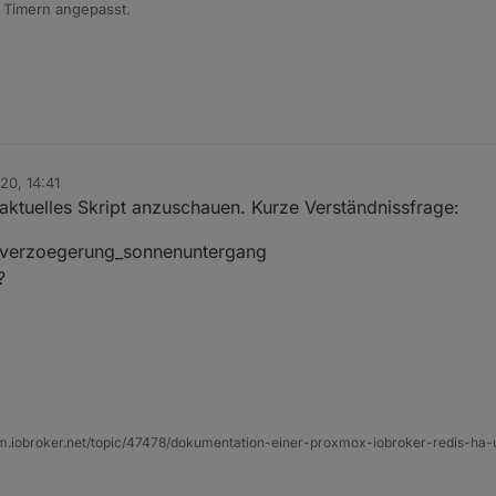
n Timern angepasst.
20, 14:41
aktuelles Skript anzuschauen. Kurze Verständnissfrage:
n.verzoegerung_sonnenuntergang
?
g
um.iobroker.net/topic/47478/dokumentation-einer-proxmox-iobroker-redis-h