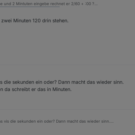
 und 2 Mintuten eingebe rechnet er 2/60 + :00 ?
us:
 zwei Minuten 120 drin stehen.
ch?
is die sekunden ein oder? Dann macht das wieder sinn.
 da schreibt er das in Minuten.
as vis die sekunden ein oder? Dann macht das wieder sinn.
oben da schreibt er das in Minuten.