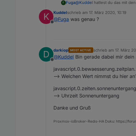
Fuga
@
Kuddel
hattest du das mit de
F
Kuddel
schrieb am
17. März 2020, 10:19
K
zuletzt editiert von
@
Fuga
was genau ?
Offline
darkiop
schrieb am
17. März 20
MOST ACTIVE
D
zuletzt editiert von
@
Kuddel
Bin gerade dabei mir dein 
Offline
javascript.0.bewaesserung.zeitpla
--> Welchen Wert nimmst du hier an
javascript.0.zeiten.sonnenuntergan
--> Uhrzeit Sonnenuntergang
Danke und Gruß
Proxmox-ioBroker-Redis-HA Doku: https://for