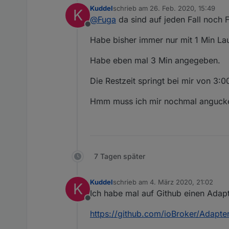
mit dem Ventil_x_restzeit. Er zä
Kuddel
schrieb am
26. Feb. 2020, 15:49
K
Minuten resettet er aber wieder
zuletzt editiert von
@
Fuga
da sind auf jeden Fall noch F
Offline
Habe bisher immer nur mit 1 Min Lauf
Habe eben mal 3 Min angegeben.
Die Restzeit springt bei mir von 3:0
Hmm muss ich mir nochmal anguck
7 Tagen später
Kuddel
schrieb am
4. März 2020, 21:02
K
zuletzt editiert von
Ich habe mal auf Github einen Adapte
Offline
https://github.com/ioBroker/Adapte