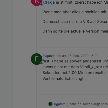
K
@
Fuga
ja stimmt. zuerst habe ich M
Offline
Wenn man aber alles einheitlich mit
Du musst also nur die VIS auf Seku
Dann sollte die aktuelle Version mei
Fuga
schrieb am
26. Feb. 2020, 15:29
F
zuletzt editiert von
fast :) habe es soweit angepasst und
Offline
etwas nicht mit dem Ventil_x_restzei
Sekunden bei 2:00 Minuten resettet 
Ventile natürlich nichgt.
Fuga
fast :) habe es soweit angepasst
F