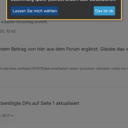
Lassen Sie mich wählen
Das ist ok
Adapter-Vorschlag erstellt:
20, 10:42
AdapterRequests/issues/361
inem Beitrag von hier aus dem Forum ergänzt. Glaube das 
um.iobroker.net/topic/47478/dokumentation-einer-proxmox-iobroker-redis-h
 benötigte DPs auf Seite 1 aktualisiert
, 10:17