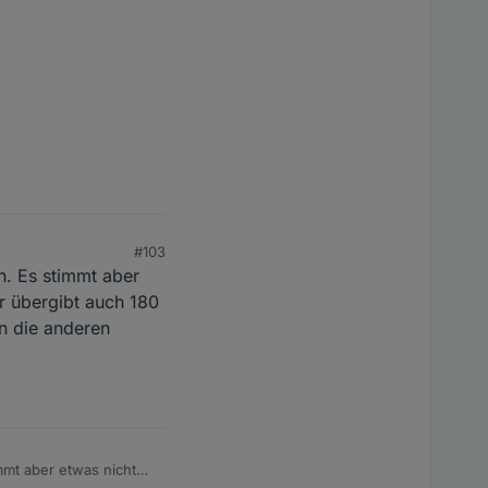
#103
en. Es stimmt aber
er übergibt auch 180
en die anderen
immt aber etwas nicht