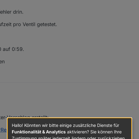
hlt die Minuten nicht runter. Ich gebe 3 Minuten ein er übergibt auch 18
 und fäng bei 2:60 erneut an. Dadurch starten die anderen Ventile natürl
ehler drin.
zeit pro Ventil getestet.
0 auf 0:59.
en
r-Vorschlag erstellt:
Hallo! Könnten wir bitte einige zusätzliche Dienste für
rRequests/issues/361
Funktionalität & Analytics
aktivieren? Sie können Ihre
Zustimmung später jederzeit ändern oder zurückziehen.