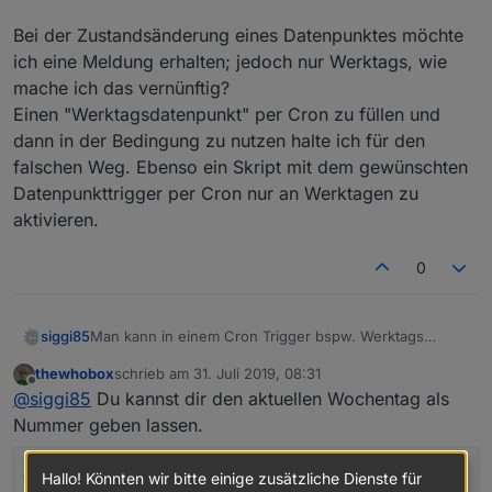
Bei der Zustandsänderung eines Datenpunktes möchte
ich eine Meldung erhalten; jedoch nur Werktags, wie
mache ich das vernünftig?
Einen "Werktagsdatenpunkt" per Cron zu füllen und
dann in der Bedingung zu nutzen halte ich für den
falschen Weg. Ebenso ein Skript mit dem gewünschten
Datenpunkttrigger per Cron nur an Werktagen zu
aktivieren.
0
Man kann in einem Cron Trigger bspw. Werktags
siggi85
auswählen. Jedoch ist es schwierig in einem
thewhobox
schrieb am
31. Juli 2019, 08:31
Datenpunkt Trigger zu prüfen, ob gerade Werktags ist.
zuletzt editiert von
Offline
@
siggi85
Du kannst dir den aktuellen Wochentag als
In dem Menüpunkt "Datum und Zeit" kann man diese
Konfiguration nicht durchführen, lediglich Uhrzeiten
Nummer geben lassen.
auswählen.
Hallo! Könnten wir bitte einige zusätzliche Dienste für