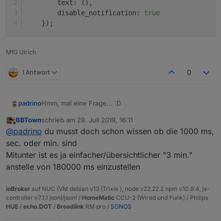
        text: (),
        disable_notification: 
true
    });
MfG Ulrich
1 Antwort
0
Hmm, mal eine Frage... :D
padrino
BBTown
schrieb am
29. Juli 2019, 16:11
Wäre es nicht sinnvoll, wenn bei timeouts bzw.
zuletzt editiert von
Offline
@
padrino
du musst doch schon wissen ob die 1000 ms,
intervallen das "ms" am Ende weggelassen würde
(also, wie rechts in meinem "mockup")?
sec. oder min. sind
Oder muss man das dran lassen um zu zeigen, dass
Mitunter ist es ja einfacher/übersichtlicher "3 min."
intern doch wieder auf ms umgerechnet wird?
anstelle von 180000 ms einzustellen
ioBroker
auf NUC (VM debian v13 (Trixie ), node v22.22.2 npm v10.9.4, js-
controller v7.1.1 jsonl/jsonl /
HomeMatic
CCU-2 (Wired und Funk) / Philips
HUE
/
echo.DOT
/
Broadlink
RM pro /
SONOS