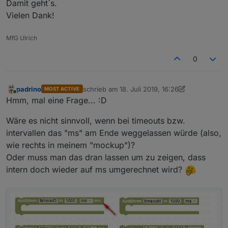
Damit geht´s.
installiert?
Vielen Dank!
event. mal Uploade im Adapter machen.
mehr Ideen hab ich erst mal nicht.
MfG Ulrich
0
padrino
schrieb am
18. Juli 2019, 16:26
MOST ACTIVE
zuletzt editiert von padrino
9. Dez. 2019, 17:16
Online
Hmm, mal eine Frage... :D
Wäre es nicht sinnvoll, wenn bei timeouts bzw.
intervallen das "ms" am Ende weggelassen würde (also,
wie rechts in meinem "mockup")?
Oder muss man das dran lassen um zu zeigen, dass
intern doch wieder auf ms umgerechnet wird?