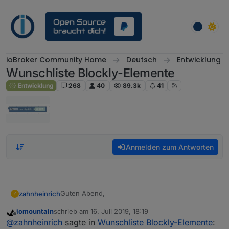
Weiter zum Inhalt
ioBroker Community Home
Deutsch
Entwicklung
Wunschliste Blockly-Elemente
Entwicklung
268
40
89.3k
41
Anmelden zum Antworten
Guten Abend,
zahnheinrich
Z
iomountain
schrieb am
16. Juli 2019, 18:19
ich betreibe zwei ioBroker Installationen in
zuletzt editiert von
Offline
@
zahnheinrich
sagte in
Wunschliste Blockly-Elemente
:
identischer Konstellation: