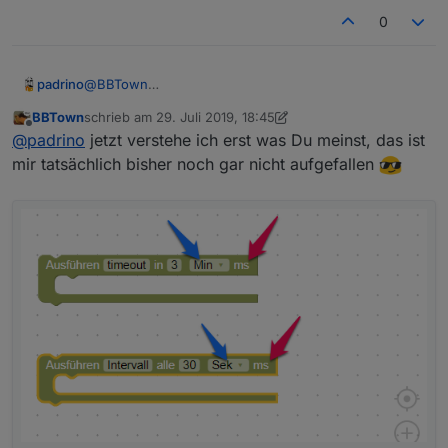
0
padrino
@
BBTown
Aber da steht doch immer ms/sek/min im pull down
BBTown
schrieb am
29. Juli 2019, 18:45
Menü und dann nochmal fest "ms" dahinter.
zuletzt editiert von BBTown
Offline
@
padrino
jetzt verstehe ich erst was Du meinst, das ist
mir tatsächlich bisher noch gar nicht aufgefallen