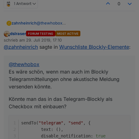
1 Antwort
0
@
thewhobox
zahnheinrich
Z
Es wäre schön, wenn man auch im Blockly
dslraser
FORUM TESTING
MOST ACTIVE
Telegrammitteilungen ohne akustische Meldung
Könnte man das in das Telegram-Blockly als
Offline
schrieb am
29. Juli 2019, 17:10
versenden könnte.
Checkbox mit einbauen?
zuletzt editiert von
@
zahnheinrich
sagte in
Wunschliste Blockly-Elemente
:
sendTo("telegram", "send", {

        text: (),

        disable_notification: true

@
thewhobox
Es wäre schön, wenn man auch im Blockly
Telegrammitteilungen ohne akustische Meldung
versenden könnte.
Könnte man das in das Telegram-Blockly als
Checkbox mit einbauen?
sendTo(
"telegram"
, 
"send"
, {
        text: (),
        disable_notification: 
true