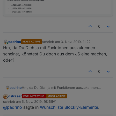
0
padrino
schrieb am
3. Nov. 2019, 11:22
MOST ACTIVE
zuletzt editiert von
Online
Hm, da Du Dich ja mit Funktionen auszukennen
scheinst, könntest Du doch aus dem JS eine machen,
oder?
0
padrino
Hm, da Du Dich ja mit Funktionen auszukennen
scheinst, könntest Du doch aus dem JS eine machen,
dslraser
FORUM TESTING
MOST ACTIVE
oder?
Offline
schrieb am
5. Nov. 2019, 16:45
zuletzt editiert von dslraser
11. Juni 2019, 11:02
@
padrino
sagte in
Wunschliste Blockly-Elemente
: