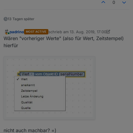
0
13 Tagen später
padrino
schrieb am
13. Aug. 2019, 17:00
MOST ACTIVE
zuletzt editiert von padrino
Online
Wären "vorheriger Werte" (also für Wert, Zeitstempel)
hierfür
nicht auch machbar? =)