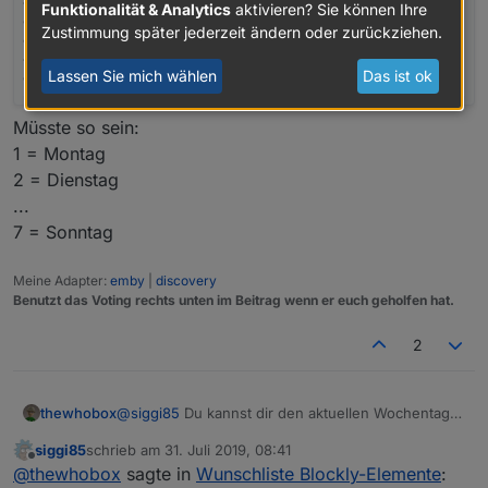
Funktionalität & Analytics
aktivieren? Sie können Ihre
Zustimmung später jederzeit ändern oder zurückziehen.
Lassen Sie mich wählen
Das ist ok
Bei der Zustandsänderung eines Datenpunktes möchte
ich eine Meldung erhalten; jedoch nur Werktags, wie
Müsste so sein:
mache ich das vernünftig?
1 = Montag
Einen "Werktagsdatenpunkt" per Cron zu füllen und
2 = Dienstag
dann in der Bedingung zu nutzen halte ich für den
falschen Weg. Ebenso ein Skript mit dem gewünschten
...
Datenpunkttrigger per Cron nur an Werktagen zu
7 = Sonntag
aktivieren.
Meine Adapter:
emby
|
discovery
Benutzt das Voting rechts unten im Beitrag wenn er euch geholfen hat.
2
thewhobox
@
siggi85
Du kannst dir den aktuellen Wochentag
als Nummer geben lassen.
siggi85
schrieb am
31. Juli 2019, 08:41
zuletzt editiert von
Offline
@
thewhobox
sagte in
Wunschliste Blockly-Elemente
: