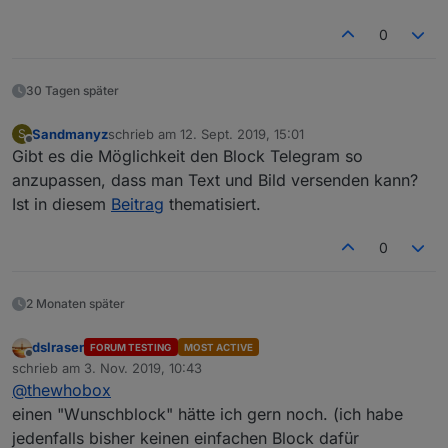
0
30 Tagen später
Sandmanyz
schrieb am
12. Sept. 2019, 15:01
S
zuletzt editiert von
Offline
Gibt es die Möglichkeit den Block Telegram so
anzupassen, dass man Text und Bild versenden kann?
Ist in diesem
Beitrag
thematisiert.
0
2 Monaten später
dslraser
FORUM TESTING
MOST ACTIVE
Offline
schrieb am
3. Nov. 2019, 10:43
zuletzt editiert von
@
thewhobox
einen "Wunschblock" hätte ich gern noch. (ich habe
jedenfalls bisher keinen einfachen Block dafür