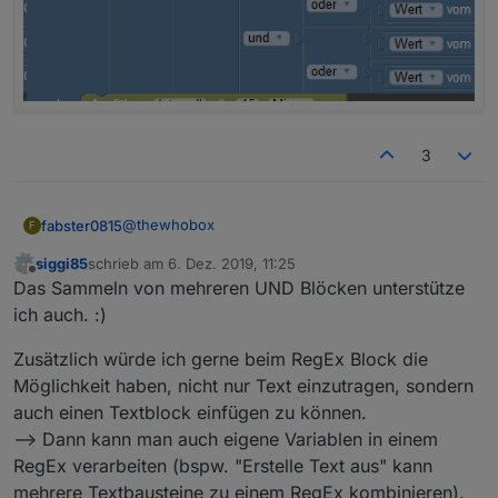
3
@
thewhobox
fabster0815
F
siggi85
schrieb am
6. Dez. 2019, 11:25
...was wurde eigentlich aus der Idee einen
zuletzt editiert von
Offline
Das Sammeln von mehreren UND Blöcken unterstütze
Baustein zu entwickeln bei welchem mehrere Und
bzw. Oder Ausgänge vorhanden sind? Der
Damit sowas vermieden werden kann:
ich auch. :)
Vorschlag ist schon recht alt (11 Mar 2019 von
dslraser und MyzerAT)
Zusätzlich würde ich gerne beim RegEx Block die
Möglichkeit haben, nicht nur Text einzutragen, sondern
auch einen Textblock einfügen zu können.
--> Dann kann man auch eigene Variablen in einem
RegEx verarbeiten (bspw. "Erstelle Text aus" kann
mehrere Textbausteine zu einem RegEx kombinieren).