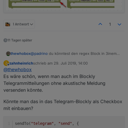
1 Antwort
1
11 Tagen später
thewhobox
@
padrino
du könntest den regex Block in 3inem
trigger verwenden. Der funktioniert auch ohne
zahnheinrich
schrieb am
29. Juli 2019, 14:00
Z
Neustart.
zuletzt editiert von
Offline
@
thewhobox
Es wäre schön, wenn man auch im Blockly
Telegrammitteilungen ohne akustische Meldung
versenden könnte.
Könnte man das in das Telegram-Blockly als Checkbox
mit einbauen?
sendTo(
"telegram"
, 
"send"
, {