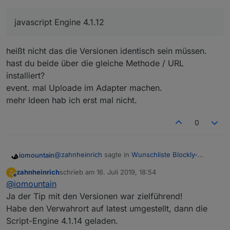
Node v8.16.0
Node.js v8.16.0
javascript Engine 4.1.12
NPM 6.4.1
Eine Version läuft auf einer Synology im Docker
ioBroker.admin 3.6.2
Container, die andere auf einem NUC in einer
javascript Engine 4.1.12
Proxmox VS.
Auf letzterer (NUC) läuft die Installation von
heißt nicht das die Versionen identisch sein müssen.
https://github.com/thewhobox/ioBroker.javascript
hast du beide über die gleiche Methode / URL
sowie auch der anschließende Upload ohne
Wenn ich bei gleichem Vorgehen (incl. upload
Fehler durch und alle Erweiterungen
usw.) die Installation im Docker mache, bekomme
installiert?
funktionieren.
ich nach ebenso fehlerfreier Installation und
Cannot extract Blockly code!
event. mal Uploade im Adapter machen.
Upload beim Öffnen der Skripte im ioBroker die
mehr Ideen hab ich erst mal nicht.
Fehlermeldung:
In der Auflistung im Blockly-Fenster fehlt der
oberste TAB "System" und damit auch alle
entsprechenden Bausteine. Eine
0
Hat jemand einen Tip?
Programmerstellung ist nicht möglich.
@
zahnheinrich
sagte in
Wunschliste Blockly-
iomountain
Elemente
:
zahnheinrich
schrieb am
16. Juli 2019, 18:54
Z
zuletzt editiert von
Offline
@
iomountain
javascript Engine 4.1.12
Ja der Tip mit den Versionen war zielführend!
Habe den Verwahrort auf latest umgestellt, dann die
heißt nicht das die Versionen identisch sein
müssen.
Script-Engine 4.1.14 geladen.
hast du beide über die gleiche Methode / URL