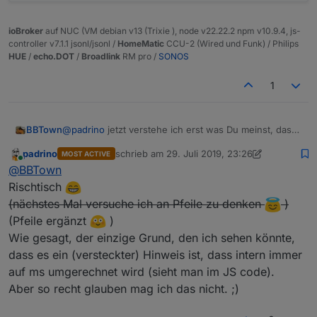
ioBroker
auf NUC (VM debian v13 (Trixie ), node v22.22.2 npm v10.9.4, js-
controller v7.1.1 jsonl/jsonl /
HomeMatic
CCU-2 (Wired und Funk) / Philips
HUE
/
echo.DOT
/
Broadlink
RM pro /
SONOS
1
@
padrino
jetzt verstehe ich erst was Du meinst, das
BBTown
ist mir tatsächlich bisher noch gar nicht aufgefallen
padrino
schrieb am
29. Juli 2019, 23:26
MOST ACTIVE
zuletzt editiert von padrino
9. Dez. 2019, 17:18
Online
@
BBTown
Rischtisch
(nächstes Mal versuche ich an Pfeile zu denken
)
(Pfeile ergänzt
)
Wie gesagt, der einzige Grund, den ich sehen könnte,
dass es ein (versteckter) Hinweis ist, dass intern immer
auf ms umgerechnet wird (sieht man im JS code).
Aber so recht glauben mag ich das nicht. ;)