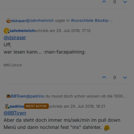
0
@
zahnheinrich
sagte in
Wunschliste Blockly-
dslraser
Elemente
:
zahnheinrich
schrieb am
29. Juli 2019, 17:12
Z
zuletzt editiert von
Offline
@
dslraser
@
thewhobox
Es wäre schön, wenn man auch im Blockly
Uff,
Ist doch drinn, oder was meinst Du ? (zweite von
Telegrammitteilungen ohne akustische Meldung
wer lesen kann... :man-facepalming:
unten, Haken setzen.)
versenden könnte.
Könnte man das in das Telegram-Blockly als
MfG Ulrich
Checkbox mit einbauen?
0
sendTo("telegram", "send", {

        text: (),

        disable_notification: true

BBTown
@
padrino
du musst doch schon wissen ob die 1000
ms, sec. oder min. sind
padrino
schrieb am
29. Juli 2019, 18:21
MOST ACTIVE
Mitunter ist es ja einfacher/übersichtlicher "3 min."
zuletzt editiert von
Online
@
BBTown
anstelle von 180000 ms einzustellen
Aber da steht doch immer ms/sek/min im pull down
Menü und dann nochmal fest "ms" dahinter.