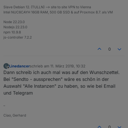
Slave Debian 12. (TULLN) --> site to site VPN to Vienna
Intel NUC6CAYH 16GB RAM, 500 GB SSD & auf Proxmox 8.7. als VM
Node 22.23.0
Nodejs 22.23.0
npm 10.9.8
js-controller 7.2.2
0
Linedancer
schrieb am
11. März 2019, 10:32
L
zuletzt editiert von
Offline
Dann schreib ich auch mal was auf den Wunschzettel.
Bei "Sendto - aussprechen" wäre es schön in der
Auswahl "Alle Instanzen" zu haben, so wie bei Email
und Telegram
–
Ciao, Gerhard
0