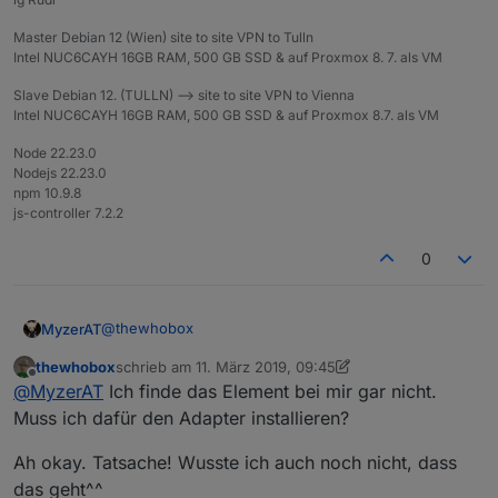
Master Debian 12 (Wien) site to site VPN to Tulln
Intel NUC6CAYH 16GB RAM, 500 GB SSD & auf Proxmox 8. 7. als VM
Slave Debian 12. (TULLN) --> site to site VPN to Vienna
Intel NUC6CAYH 16GB RAM, 500 GB SSD & auf Proxmox 8.7. als VM
Node 22.23.0
Nodejs 22.23.0
npm 10.9.8
js-controller 7.2.2
0
@
thewhobox
MyzerAT
thewhobox
schrieb am
11. März 2019, 09:45
ja das hier
zuletzt editiert von thewhobox
3. Nov. 2019, 10:50
Offline
@
MyzerAT
Ich finde das Element bei mir gar nicht.
gibt es für pushover noch andere ?
Muss ich dafür den Adapter installieren?
Ah okay. Tatsache! Wusste ich auch noch nicht, dass
das geht^^