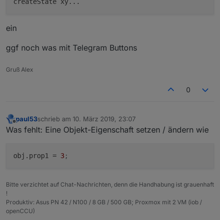
ein
ggf noch was mit Telegram Buttons
Gruß Alex
0
paul53
schrieb am
10. März 2019, 23:07
zuletzt editiert von
Offline
Was fehlt: Eine Objekt-Eigenschaft setzen / ändern wie
obj.prop1
 = 
3
;
Bitte verzichtet auf Chat-Nachrichten, denn die Handhabung ist grauenhaft
!
Produktiv: Asus PN 42 / N100 / 8 GB / 500 GB; Proxmox mit 2 VM (iob /
openCCU)