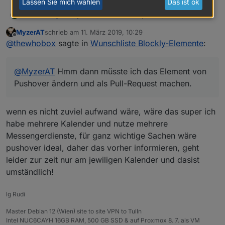
Lassen Sie mich wählen
Das ist ok
@
BuZZy
Danke für das Beispiel. Habe es mir
thewhobox
schon beim Pushover Adapter angeschaut.
MyzerAT
schrieb am
11. März 2019, 10:29
In der io-package muss noch blocks: true
Weißt du auch ob es möglich ist mit der Methode
zuletzt editiert von
Offline
@
thewhobox
sagte in
Wunschliste Blockly-Elemente
:
angegeben werden.
mehrere Elemente in verschiedenen "Containern"
(Sendto, System, Logik) hinzuzufügen?
@
MyzerAT
Hmm dann müsste ich das Element von
Pushover ändern und als Pull-Request machen.
@
MyzerAT
Hmm dann müsste ich das Element von
Pushover ändern und als Pull-Request machen.
wenn es nicht zuviel aufwand wäre, wäre das super ich
habe mehrere Kalender und nutze mehrere
Messengerdienste, für ganz wichtige Sachen wäre
pushover ideal, daher das vorher informieren, geht
leider zur zeit nur am jewiligen Kalender und dasist
umständlich!
lg Rudi
Master Debian 12 (Wien) site to site VPN to Tulln
Intel NUC6CAYH 16GB RAM, 500 GB SSD & auf Proxmox 8. 7. als VM