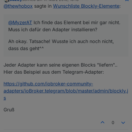
Ah okay. Tatsache! Wusste ich auch noch nicht,
zuletzt editiert von
Offline
@
thewhobox
sagte in
Wunschliste Blockly-Elemente
:
dass das geht^^
@
MyzerAT
Ich finde das Element bei mir gar nicht.
Muss ich dafür den Adapter installieren?
Ah okay. Tatsache! Wusste ich auch noch nicht,
dass das geht^^
Jeder Adapter kann seine eigenen Blocks "liefern"..
Hier das Beispiel aus dem Telegram-Adapter:
https://github.com/iobroker-community-
adapters/ioBroker.telegram/blob/master/admin/blockly.j
s
Gruß
0