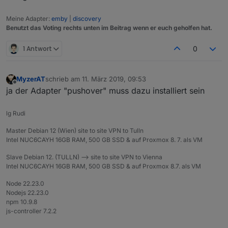
Meine Adapter:
emby
|
discovery
Benutzt das Voting rechts unten im Beitrag wenn er euch geholfen hat.
1 Antwort
0
MyzerAT
schrieb am
11. März 2019, 09:53
zuletzt editiert von
Offline
ja der Adapter "pushover" muss dazu installiert sein
lg Rudi
Master Debian 12 (Wien) site to site VPN to Tulln
Intel NUC6CAYH 16GB RAM, 500 GB SSD & auf Proxmox 8. 7. als VM
Slave Debian 12. (TULLN) --> site to site VPN to Vienna
Intel NUC6CAYH 16GB RAM, 500 GB SSD & auf Proxmox 8.7. als VM
Node 22.23.0
Nodejs 22.23.0
npm 10.9.8
js-controller 7.2.2