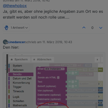
schrieb am
11. März 2019, 10:42
erweitern.
aussprechen"? Aus welchem Adapter hast du das?
zuletzt editiert von
@
thewhobox
Ja, gibt es, aber ohne jegliche Angaben zum Ort wo es
erstellt werden soll noch rolle usw....
1 Antwort
0
Linedancer
schrieb am
11. März 2019, 10:43
L
zuletzt editiert von
Offline
Den hier: