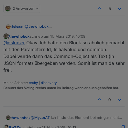
2 Antworten
5
@
thewhobox
dslraser
@
kmxak
thewhobox
schrieb am
11. März 2019, 10:08
Neue Datenpunkte erstellen, direkt mit allen wichtigen
zuletzt editiert von
Offline
@
dslraser
Okay. Ich hätte den Block so ähnlich gemacht
Angaben wie z.B. button, switch, string, SmartName
(für iot/cloud)
z.B.
mit den Parametern Id, Initialvalue und common.
Im Moment gibt es keinen Baustein, nur einen
Dabei würde dann das Common-Object als Text (in
Umweg.
z.B.
JSON format) übergeben werden. Somit ist man da sehr
frei.
Beispiel Blockly Export im Spoiler
Meine Adapter:
emby
|
discovery
Spoiler
Benutzt das Voting rechts unten im Beitrag wenn er euch geholfen hat.
0
@
MyzerAT
Ich finde das Element bei mir gar nicht.
thewhobox
Muss ich dafür den Adapter installieren?
BuZZy
schrieb am
11. März 2019, 10:13