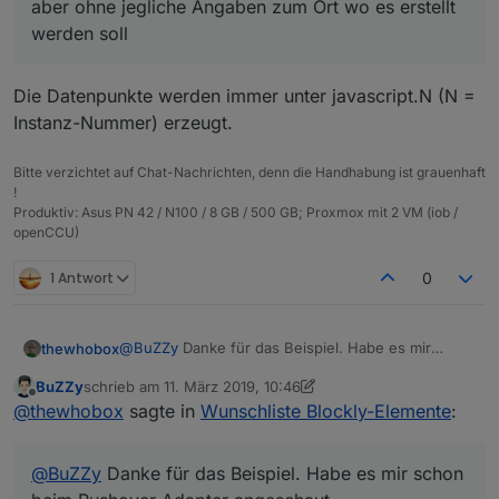
aber ohne jegliche Angaben zum Ort wo es erstellt
werden soll
Die Datenpunkte werden immer unter javascript.N (N =
Instanz-Nummer) erzeugt.
Bitte verzichtet auf Chat-Nachrichten, denn die Handhabung ist grauenhaft
!
Produktiv: Asus PN 42 / N100 / 8 GB / 500 GB; Proxmox mit 2 VM (iob /
openCCU)
1 Antwort
0
@
BuZZy
Danke für das Beispiel. Habe es mir
thewhobox
schon beim Pushover Adapter angeschaut.
BuZZy
schrieb am
11. März 2019, 10:46
In der io-package muss noch blocks: true
Weißt du auch ob es möglich ist mit der Methode
zuletzt editiert von BuZZy
3. Nov. 2019, 11:47
Offline
@
thewhobox
sagte in
Wunschliste Blockly-Elemente
:
angegeben werden.
mehrere Elemente in verschiedenen "Containern"
(Sendto, System, Logik) hinzuzufügen?
@
MyzerAT
Hmm dann müsste ich das Element von
Pushover ändern und als Pull-Request machen.
@
BuZZy
Danke für das Beispiel. Habe es mir schon