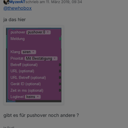
MyzerAT
schrieb am
11. März 2019, 09:34
zuletzt editiert von
Offline
@
thewhobox
ja das hier
gibt es für pushover noch andere ?
lg Rudi