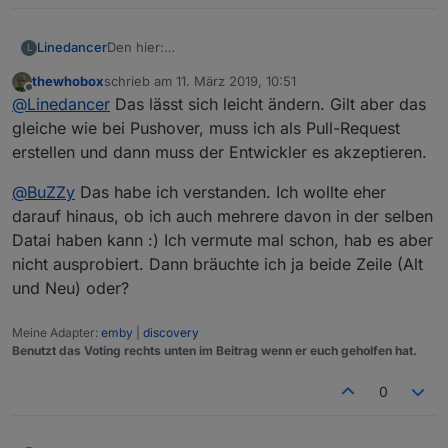
Linedancer
Den hier:
L
thewhobox
schrieb am
11. März 2019, 10:51
zuletzt editiert von
Offline
@
Linedancer
Das lässt sich leicht ändern. Gilt aber das
gleiche wie bei Pushover, muss ich als Pull-Request
erstellen und dann muss der Entwickler es akzeptieren.
@
BuZZy
Das habe ich verstanden. Ich wollte eher
darauf hinaus, ob ich auch mehrere davon in der selben
Datai haben kann :) Ich vermute mal schon, hab es aber
nicht ausprobiert. Dann bräuchte ich ja beide Zeile (Alt
und Neu) oder?
Meine Adapter:
emby
|
discovery
Benutzt das Voting rechts unten im Beitrag wenn er euch geholfen hat.
0