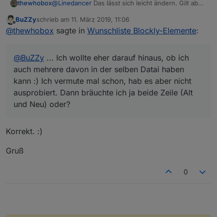
@
Linedancer
Das lässt sich leicht ändern. Gilt aber
thewhobox
das gleiche wie bei Pushover, muss ich als Pull-
BuZZy
schrieb am
11. März 2019, 11:06
Request erstellen und dann muss der Entwickler
@
BuZZy
Das habe ich verstanden. Ich wollte eher
zuletzt editiert von
Offline
@
thewhobox
sagte in
Wunschliste Blockly-Elemente
:
es akzeptieren.
darauf hinaus, ob ich auch mehrere davon in der
selben Datai haben kann :) Ich vermute mal schon,
hab es aber nicht ausprobiert. Dann bräuchte ich ja
@
BuZZy
... Ich wollte eher darauf hinaus, ob ich
beide Zeile (Alt und Neu) oder?
auch mehrere davon in der selben Datai haben
kann :) Ich vermute mal schon, hab es aber nicht
ausprobiert. Dann bräuchte ich ja beide Zeile (Alt
und Neu) oder?
Korrekt. :)
Gruß
0