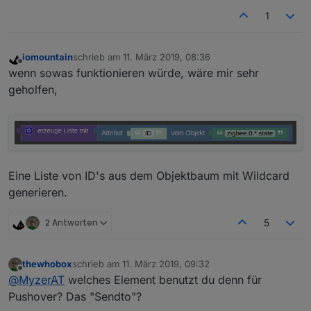
1
iomountain
schrieb am
11. März 2019, 08:36
zuletzt editiert von
Offline
wenn sowas funktionieren würde, wäre mir sehr
geholfen,
Eine Liste von ID's aus dem Objektbaum mit Wildcard
generieren.
2 Antworten
5
thewhobox
schrieb am
11. März 2019, 09:32
zuletzt editiert von
Offline
@
MyzerAT
welches Element benutzt du denn für
Pushover? Das "Sendto"?