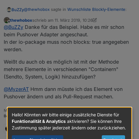
@
thewhobox
sagte in
Wunschliste Blockly-Elemente
:
BuZZy
thewhobox
schrieb am
11. März 2019, 10:26
zuletzt editiert von thewhobox
3. Nov. 2019, 11:27
Offline
@
MyzerAT
Ich finde das Element bei mir gar nicht.
@
BuZZy
Danke für das Beispiel. Habe es mir schon
Muss ich dafür den Adapter installieren?
beim Pushover Adapter angeschaut.
Jeder Adapter kann seine eigenen Blocks "liefern"..
In der io-package muss noch blocks: true angegeben
Hier das Beispiel aus dem Telegram-Adapter:
Ah okay. Tatsache! Wusste ich auch noch nicht,
werden.
dass das geht^^
https://github.com/iobroker-community-
adapters/ioBroker.telegram/blob/master/admin/blockly.j
s
Gruß
Weißt du auch ob es möglich ist mit der Methode
mehrere Elemente in verschiedenen "Containern"
(Sendto, System, Logik) hinzuzufügen?
@
MyzerAT
Hmm dann müsste ich das Element von
Pushover ändern und als Pull-Request machen.
Meine Adapter:
emby
|
discovery
Hallo! Könnten wir bitte einige zusätzliche Dienste für
Benutzt das Voting rechts unten im Beitrag wenn er euch geholfen hat.
Funktionalität & Analytics
aktivieren? Sie können Ihre
Zustimmung später jederzeit ändern oder zurückziehen.
2 Antworten
0