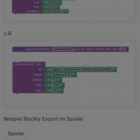
Selector Block für IDs als Array
Regex für Trigger
"Alle Instanzen" sayit Blockly Element
z.B.
Beispiel Blockly Export im Spoiler
Spoiler