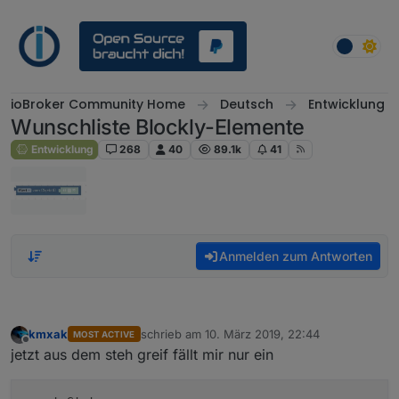
Weiter zum Inhalt
ioBroker Community Home
Deutsch
Entwicklung
Wunschliste Blockly-Elemente
Entwicklung
268
40
89.1k
41
Anmelden zum Antworten
kmxak
schrieb am
10. März 2019, 22:44
MOST ACTIVE
zuletzt editiert von
Offline
jetzt aus dem steh greif fällt mir nur ein