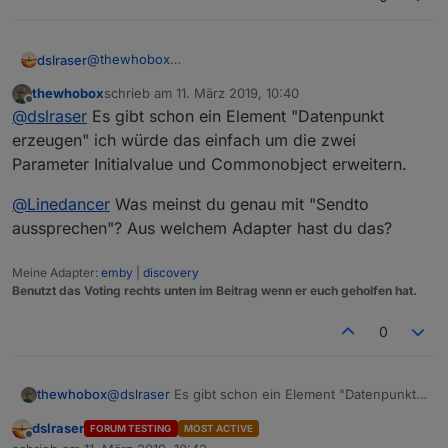
@
thewhobox
dslraser
@
kmxak
thewhobox
schrieb am
11. März 2019, 10:40
Neue Datenpunkte erstellen, direkt mit allen wichtigen
zuletzt editiert von
Offline
@
dslraser
Es gibt schon ein Element "Datenpunkt
Angaben wie z.B. button, switch, string, SmartName
(für iot/cloud)
z.B.
erzeugen" ich würde das einfach um die zwei
Im Moment gibt es keinen Baustein, nur einen
Parameter Initialvalue und Commonobject erweitern.
Umweg.
z.B.
@
Linedancer
Was meinst du genau mit "Sendto
Beispiel Blockly Export im Spoiler
aussprechen"? Aus welchem Adapter hast du das?
Spoiler
Meine Adapter:
emby
|
discovery
Benutzt das Voting rechts unten im Beitrag wenn er euch geholfen hat.
0
@
dslraser
Es gibt schon ein Element "Datenpunkt
thewhobox
erzeugen" ich würde das einfach um die zwei
dslraser
FORUM TESTING
MOST ACTIVE
Parameter Initialvalue und Commonobject
@
Linedancer
Was meinst du genau mit "Sendto
Offline