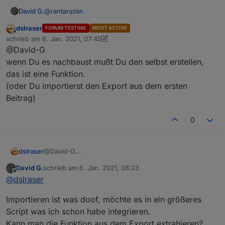
@
rantanplan
David G.
dslraser
FORUM TESTING
MOST ACTIVE
Hallo,
Offline
schrieb am
6. Jan. 2021, 07:45
zuletzt editiert von dslraser
1. Juni 2021, 09:29
@David-G
danke für deine Vorlage.
Baue Sie grad nach.
wenn Du es nachbaust mußt Du den selbst erstellen,
Aber irgendwie bin ich zu doof, den "change Text"
das ist eine Funktion.
Baustein zu finden.
(oder Du importierst den Export aus dem ersten
Kann mir jemand sagen, wie ich den erreiche?
Beitrag)
0
dslraser
@David-G
wenn Du es nachbaust mußt Du den selbst erstellen,
David G.
schrieb am
6. Jan. 2021, 08:23
das ist eine Funktion.
zuletzt editiert von
Online
@
dslraser
(oder Du importierst den Export aus dem ersten
Beitrag)
Importieren ist was doof, möchte es in ein größeres
Script was ich schon habe integrieren.
Kann man die Funktion aus dem Export extrahieren?