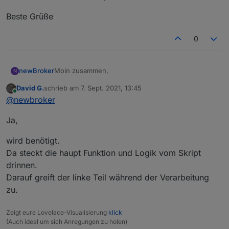
Beste Grüße
0
Moin zusammen,
newBroker
N
David G.
schrieb am
7. Sept. 2021, 13:45
sagt mal wird der "rechte" Abschnitt benötigt?
zuletzt editiert von
Online
@
newbroker
was macht er in dem Skript?
Beste Grüße
Ja,
wird benötigt.
Da steckt die haupt Funktion und Logik vom Skript
drinnen.
Darauf greift der linke Teil während der Verarbeitung
zu.
Zeigt eure Lovelace-Visualisierung
klick
(Auch ideal um sich Anregungen zu holen)