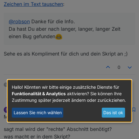
Hier die Änderung.
Grüße
Zeichen im Text tauschen
:
@
robson
Danke für die Info.
Da hast Du aber nach langer, langer, langer Zeit
einen Bug gefunden
Sehe es als Kompliment für dich und dein Skript an ;)
0
28 Tagen später
Hallo! Könnten wir bitte einige zusätzliche Dienste für
Funktionalität & Analytics
aktivieren? Sie können Ihre
@
robson
Danke für die Info.
rantanplan
Zustimmung später jederzeit ändern oder zurückziehen.
Da hast Du aber nach langer, langer, langer Zeit
newBroker
schrieb am
7. Sept. 2021, 12:54
N
einen Bug gefunden
Habe das Blockly geändert und im ersten Post neu
zuletzt editiert von
Lassen Sie mich wählen
Das ist ok
Offline
Moin zusammen,
hinterlegt.
Hier die Änderung.
Grüße
sagt mal wird der "rechte" Abschnitt benötigt?
was macht er in dem Skript?