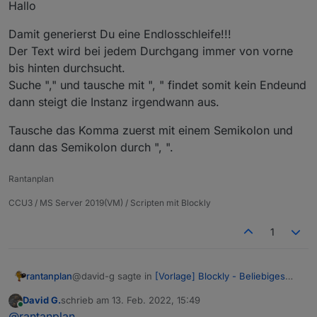
Hallo
Damit generierst Du eine Endlosschleife!!!
Der Text wird bei jedem Durchgang immer von vorne
bis hinten durchsucht.
Suche "," und tausche mit ", " findet somit kein Endeund
dann steigt die Instanz irgendwann aus.
Tausche das Komma zuerst mit einem Semikolon und
dann das Semikolon durch ", ".
Rantanplan
CCU3 / MS Server 2019(VM) / Scripten mit Blockly
1
@david-g sagte in
[Vorlage] Blockly - Beliebiges
rantanplan
Zeichen im Text tauschen
:
David G.
schrieb am
13. Feb. 2022, 15:49
zuletzt editiert von
Online
Hallo,
@
rantanplan