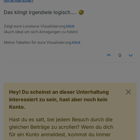
Hallo
ich habe glaube noch einen Bug im Skript
Das klingt irgendwie logisch.... 🤣
gefunden.
Damit generierst Du eine Endlosschleife!!!
Zeigt eure Lovelace-Visualisierung
klick
Ich habe einen Text wo nach dem Komma die
Der Text wird bei jedem Durchgang immer von
(Auch ideal um sich Anregungen zu holen)
Leerstellen fehlen (Wird so von einem Adapter
vorne bis hinten durchsucht.
Tausche das Komma zuerst mit einem Semikolon
geliefert.).
Suche "," und tausche mit ", " findet somit kein
und dann das Semikolon durch ", ".
Meine Tabellen für eure Visualisierung
klick
Endeund dann steigt die Instanz irgendwann aus.
Habe mir also gedacht ich suche nach "," und
0
ersetze es mit ", ".
Leider führt dieser Vorgang zum Absturz der
Javascript Instanz.
Hey! Du scheinst an dieser Unterhaltung
interessiert zu sein, hast aber noch kein
Konto.
Hast du es satt, bei jedem Besuch durch die
gleichen Beiträge zu scrollen? Wenn du dich
für ein Konto anmeldest, kommst du immer