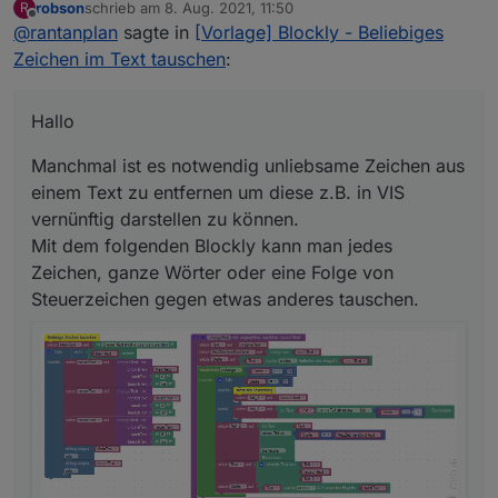
robson
schrieb am
8. Aug. 2021, 11:50
R
Manchmal ist es notwendig unliebsame Zeichen aus
zuletzt editiert von
Offline
@
rantanplan
sagte in
[Vorlage] Blockly - Beliebiges
einem Text zu entfernen um diese z.B. in VIS
vernünftig darstellen zu können.
Der von
@
robson
gefundene Bug wurde behoben.
Zeichen im Text tauschen
:
Mit dem folgenden Blockly kann man jedes
Zeichen, ganze Wörter oder eine Folge von
Steuerzeichen gegen etwas anderes tauschen.
Hallo
Manchmal ist es notwendig unliebsame Zeichen aus
einem Text zu entfernen um diese z.B. in VIS
vernünftig darstellen zu können.
Mit dem folgenden Blockly kann man jedes
Zeichen, ganze Wörter oder eine Folge von
Hier der geänderte Export:
Steuerzeichen gegen etwas anderes tauschen.
Spoiler
Bei Fragen, fragen.
Grüße