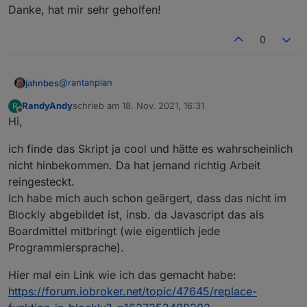
Danke, hat mir sehr geholfen!
Mit dem folgenden Blockly kann man jedes
Zeichen, ganze Wörter oder eine Folge von
Steuerzeichen gegen etwas anderes tauschen.
0
@
rantanplan
jahnbes
RandyAndy
schrieb am
18. Nov. 2021, 16:31
R
Danke, hat mir sehr geholfen!
zuletzt editiert von
Offline
Hi,
Hier der geänderte Export:
ich finde das Skript ja cool und hätte es wahrscheinlich
nicht hinbekommen. Da hat jemand richtig Arbeit
Spoiler
reingesteckt.
Ich habe mich auch schon geärgert, dass das nicht im
Bei Fragen, fragen.
Blockly abgebildet ist, insb. da Javascript das als
Grüße
Boardmittel mitbringt (wie eigentlich jede
Programmiersprache).
Hier mal ein Link wie ich das gemacht habe:
https://forum.iobroker.net/topic/47645/replace-