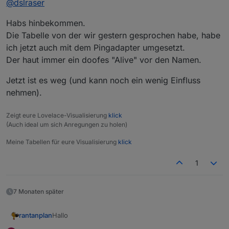
@
dslraser
gesamte Funktion anklicken und dann exportieren in
die Zwischenablage und wieder in Dein anderes
Habs hinbekommen.
Blockly importieren.
Die Tabelle von der wir gestern gesprochen habe, habe
ich jetzt auch mit dem Pingadapter umgesetzt.
Der haut immer ein doofes "Alive" vor den Namen.
Jetzt ist es weg (und kann noch ein wenig Einfluss
nehmen).
Zeigt eure Lovelace-Visualisierung
klick
(Auch ideal um sich Anregungen zu holen)
Meine Tabellen für eure Visualisierung
klick
1
7 Monaten später
Hallo
rantanplan