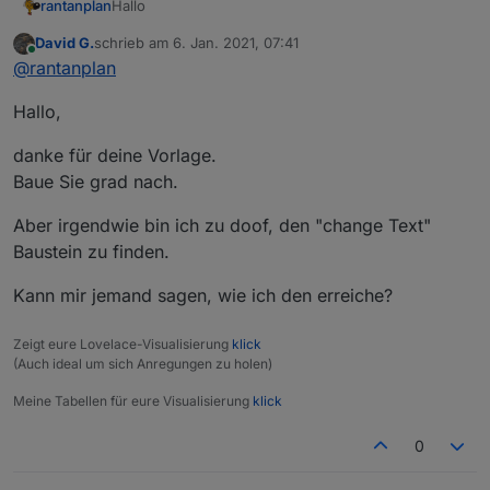
Hallo
rantanplan
David G.
schrieb am
6. Jan. 2021, 07:41
Manchmal ist es notwendig unliebsame Zeichen aus
zuletzt editiert von
Online
@
rantanplan
einem Text zu entfernen um diese z.B. in VIS
vernünftig darstellen zu können.
Der von
@
robson
gefundene Bug wurde behoben.
Hallo,
Mit dem folgenden Blockly kann man jedes
Zeichen, ganze Wörter oder eine Folge von
Steuerzeichen gegen etwas anderes tauschen.
danke für deine Vorlage.
Baue Sie grad nach.
Aber irgendwie bin ich zu doof, den "change Text"
Baustein zu finden.
Kann mir jemand sagen, wie ich den erreiche?
Hier der geänderte Export:
Zeigt eure Lovelace-Visualisierung
klick
Spoiler
(Auch ideal um sich Anregungen zu holen)
Meine Tabellen für eure Visualisierung
klick
Bei Fragen, fragen.
0
Grüße