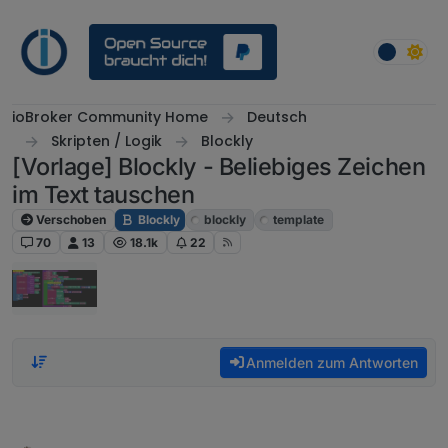
Weiter zum Inhalt
ioBroker Community Home
Deutsch
Skripten / Logik
Blockly
[Vorlage] Blockly - Beliebiges Zeichen
im Text tauschen
Verschoben
Blockly
blockly
template
70
13
18.1k
22
Anmelden zum Antworten