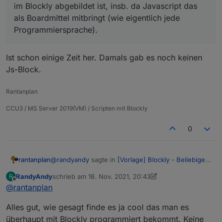
im Blockly abgebildet ist, insb. da Javascript das
als Boardmittel mitbringt (wie eigentlich jede
Programmiersprache).
Ist schon einige Zeit her. Damals gab es noch keinen
Js-Block.
Rantanplan
CCU3 / MS Server 2019(VM) / Scripten mit Blockly
0
@
randyandy
sagte in
[Vorlage] Blockly - Beliebiges
rantanplan
Zeichen im Text tauschen
:
RandyAndy
schrieb am
18. Nov. 2021, 20:43
R
zuletzt editiert von RandyAndy
Offline
@
rantanplan
Hi,
Ist schon einige Zeit her. Damals gab es noch
ich finde das Skript ja cool und hätte es
Alles gut, wie gesagt finde es ja cool das man es
keinen Js-Block.
wahrscheinlich nicht hinbekommen. Da hat
überhaupt mit Blockly programmiert bekommt. Keine