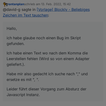
rantanplan
schrieb am
13. Feb. 2022, 15:42
ich habe glaube noch einen Bug im Skript gefunden.
zuletzt editiert von
Offline
@david-g sagte in
[Vorlage] Blockly - Beliebiges
Ich habe einen Text wo nach dem Komma die
Zeichen im Text tauschen
:
Leerstellen fehlen (Wird so von einem Adapter
geliefert.).
Habe mir also gedacht ich suche nach "," und ersetze
es mit ", ".
Hallo,
Leider führt dieser Vorgang zum Absturz der
Javascript Instanz.
ich habe glaube noch einen Bug im Skript
gefunden.
Ich habe einen Text wo nach dem Komma die
Leerstellen fehlen (Wird so von einem Adapter
geliefert.).
Habe mir also gedacht ich suche nach "," und
ersetze es mit ", ".
Leider führt dieser Vorgang zum Absturz der
Javascript Instanz.