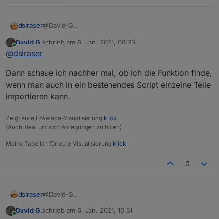
dslraser
@David-G
Man kann jeden einzelnen Baustein oder sogar ganze
David G.
schrieb am
6. Jan. 2021, 08:33
Bereiche extrahieren. Einfach den Baustein, also die
zuletzt editiert von
Online
@
dslraser
gesamte Funktion anklicken und dann exportieren in
die Zwischenablage und wieder in Dein anderes
Dann schaue ich nachher mal, ob ich die Funktion finde,
Blockly importieren.
wenn man auch in ein bestehendes Script einzelne Teile
importieren kann.
Zeigt eure Lovelace-Visualisierung
klick
(Auch ideal um sich Anregungen zu holen)
Meine Tabellen für eure Visualisierung
klick
0
dslraser
@David-G
Man kann jeden einzelnen Baustein oder sogar ganze
David G.
schrieb am
6. Jan. 2021, 10:51
Bereiche extrahieren. Einfach den Baustein, also die
zuletzt editiert von
Online