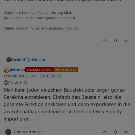
Zeigt eure Lovelace-Visualisierung
klick
(Auch ideal um sich Anregungen zu holen)
Meine Tabellen für eure Visualisierung
klick
0
@
dslraser
David G.
dslraser
FORUM TESTING
MOST ACTIVE
Importieren ist was doof, möchte es in ein größeres
Offline
schrieb am
6. Jan. 2021, 08:28
Script was ich schon habe integrieren.
zuletzt editiert von
@David-G
Kann man die Funktion aus dem Export extrahieren?
Man kann jeden einzelnen Baustein oder sogar ganze
Bereiche extrahieren. Einfach den Baustein, also die
gesamte Funktion anklicken und dann exportieren in die
Zwischenablage und wieder in Dein anderes Blockly
importieren.
2 Antworten
0