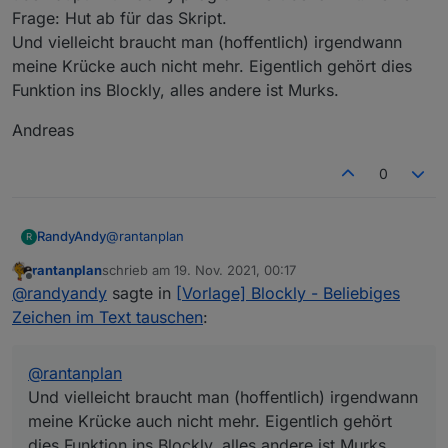
jemand richtig Arbeit reingesteckt.
Frage: Hut ab für das Skript.
Ich habe mich auch schon geärgert, dass das
nicht im Blockly abgebildet ist, insb. da
Und vielleicht braucht man (hoffentlich) irgendwann
Javascript das als Boardmittel mitbringt (wie
meine Krücke auch nicht mehr. Eigentlich gehört dies
eigentlich jede Programmiersprache).
Funktion ins Blockly, alles andere ist Murks.
Andreas
0
@
rantanplan
RandyAndy
R
rantanplan
schrieb am
19. Nov. 2021, 00:17
Alles gut, wie gesagt finde es ja cool das man es
zuletzt editiert von
Offline
@
randyandy
sagte in
[Vorlage] Blockly - Beliebiges
überhaupt mit Blockly programmiert bekommt.
Keine Frage: Hut ab für das Skript.
Andreas
Zeichen im Text tauschen
:
Und vielleicht braucht man (hoffentlich)
irgendwann meine Krücke auch nicht mehr.
Eigentlich gehört dies Funktion ins Blockly, alles
@
rantanplan
andere ist Murks.
Und vielleicht braucht man (hoffentlich) irgendwann
meine Krücke auch nicht mehr. Eigentlich gehört
dies Funktion ins Blockly, alles andere ist Murks.