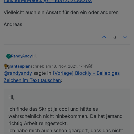
funktion-in-blockly?_=1637252488203
Vielleicht auch ein Ansatz für den ein oder anderen
Andreas
0
Hi,
RandyAndy
R
rantanplan
schrieb am
18. Nov. 2021, 17:49
ich finde das Skript ja cool und hätte es
zuletzt editiert von rantanplan
Offline
@
randyandy
sagte in
[Vorlage] Blockly - Beliebiges
wahrscheinlich nicht hinbekommen. Da hat jemand
richtig Arbeit reingesteckt.
Hier mal ein Link wie ich das gemacht habe:
Zeichen im Text tauschen
:
Ich habe mich auch schon geärgert, dass das nicht
https://forum.iobroker.net/topic/47645/replace-
im Blockly abgebildet ist, insb. da Javascript das als
funktion-in-blockly?_=1637252488203
Vielleicht auch ein Ansatz für den ein oder anderen
Boardmittel mitbringt (wie eigentlich jede
Hi,
Programmiersprache).
Andreas
ich finde das Skript ja cool und hätte es
wahrscheinlich nicht hinbekommen. Da hat jemand
richtig Arbeit reingesteckt.
Ich habe mich auch schon geärgert, dass das nicht