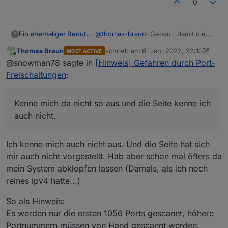
0
@
thomas-braun
: Genau...damit die
Ein ehemaliger Benutzer
?
Instanz quasi auf meine
Thomas Braun
schrieb am
6. Jan. 2022, 22:10
MOST ACTIVE
Rollladensteuerungen zugreifen
Aber noch was:
zuletzt editiert von Thomas Braun
1. J
Online
@snowman78 sagte in
[Hinweis] Gefahren durch Port-
kann...weil das Ganze, soweit ich
weiß, Cloud-basiert ist.
@
thomas-braun
sagte in
[Hinweis]
Freischaltungen
:
Gefahren durch Port-Freischaltungen
:
@snowman78
Kenne mich da nicht so aus und die Seite kenne ich
Zumindest sind die üblichen
auch nicht.
Kann man auf der Internet-Seite
Ports über ipv4 nicht erreichbar.
bedenkenlos auf "Proceed" drücken?
Kenne mich da nicht so aus und die
Mit ShieldsUp! kann man aber
Ich kenne mich auch nicht aus. Und die Seite hat sich
Seite kenne ich auch nicht.
auch mal schauen:
mir auch nicht vorgestellt. Hab aber schon mal öfters da
https://www.grc.com/x/ne.dll?
mein System abklopfen lassen (Damals, als ich noch
bh0bkyd2
reines ipv4 hatte...)
So als Hinweis:
Es werden nur die ersten 1056 Ports gescannt, höhere
Portnummern müssen von Hand gescannt werden.