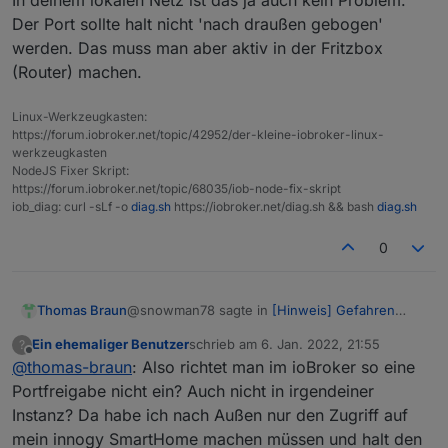
In deinem lokalen Netz ist das ja auch kein Problem.
Der Port sollte halt nicht 'nach draußen gebogen'
werden. Das muss man aber aktiv in der Fritzbox
(Router) machen.
Linux-Werkzeugkasten:
https://forum.iobroker.net/topic/42952/der-kleine-iobroker-linux-
werkzeugkasten
NodeJS Fixer Skript:
https://forum.iobroker.net/topic/68035/iob-node-fix-skript
iob_diag: curl -sLf -o
diag.sh
https://iobroker.net/diag.sh && bash
diag.sh
0
@snowman78 sagte in
[Hinweis] Gefahren
Thomas Braun
durch Port-Freischaltungen
:
Ein ehemaliger Benutzer
schrieb am
6. Jan. 2022, 21:55
?
zuletzt editiert von
Offline
@
thomas-braun
: Also richtet man im ioBroker so eine
Also hier von zu Hause greife ich über die
durch die Fritz!Box fest vergebene IP-
Portfreigabe nicht ein? Auch nicht in irgendeiner
In deinem lokalen Netz ist das ja auch kein
Adresse auf Port 8081 auf den ioBroker
Instanz? Da habe ich nach Außen nur den Zugriff auf
Problem.
zu...
mein innogy SmartHome machen müssen und halt den
Der Port sollte halt nicht 'nach draußen