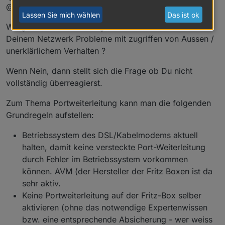
Offline
@snowman78
Ereignis-Eintrag total irritiert...
geht, ist schon klar...
Lassen Sie mich wählen
Das ist ok
@
arteck
: Das kann sein, müsste ich
Wo genau kommt die Angst aktuell her ? Hast Du in
mal nachschauen, wenn ich mich
wieder traue, den Raspberry Pi mit
Deinem Netzwerk Probleme mit zugriffen von Aussen /
Strom zu versorgen...
unerklärlichem Verhalten ?
Wenn Nein, dann stellt sich die Frage ob Du nicht
vollständig überreagierst.
Zum Thema Portweiterleitung kann man die folgenden
Grundregeln aufstellen:
Betriebssystem des DSL/Kabelmodems aktuell
halten, damit keine versteckte Port-Weiterleitung
durch Fehler im Betriebssystem vorkommen
können. AVM (der Hersteller der Fritz Boxen ist da
sehr aktiv.
Keine Portweiterleitung auf der Fritz-Box selber
aktivieren (ohne das notwendige Expertenwissen
bzw. eine entsprechende Absicherung - wer weiss