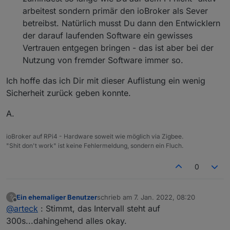
arbeitest sondern primär den ioBroker als Sever
betreibst. Natürlich musst Du dann den Entwicklern
der darauf laufenden Software ein gewisses
Vertrauen entgegen bringen - das ist aber bei der
Nutzung von fremder Software immer so.
Ich hoffe das ich Dir mit dieser Auflistung ein wenig
Sicherheit zurück geben konnte.
A.
ioBroker auf RPi4 - Hardware soweit wie möglich via Zigbee.
"Shit don't work" ist keine Fehlermeldung, sondern ein Fluch.
0
Ein ehemaliger Benutzer
schrieb am
7. Jan. 2022, 08:20
?
zuletzt editiert von
Offline
@
arteck
: Stimmt, das Intervall steht auf
300s...dahingehend alles okay.