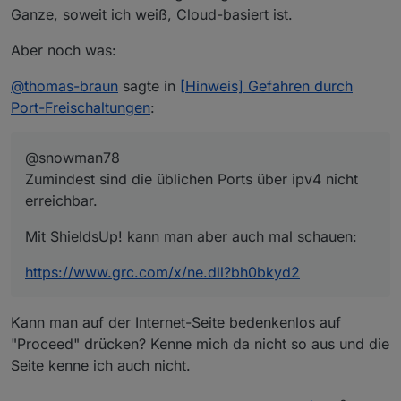
Das ist aber doch dann von 'drinnen' nach
Benutzername und Kennwort zu.
Ganze, soweit ich weiß, Cloud-basiert ist.
'draußen'.
Aber noch was:
@
thomas-braun
sagte in
[Hinweis] Gefahren durch
Port-Freischaltungen
:
@snowman78
Zumindest sind die üblichen Ports über ipv4 nicht
erreichbar.
Mit ShieldsUp! kann man aber auch mal schauen:
https://www.grc.com/x/ne.dll?bh0bkyd2
Kann man auf der Internet-Seite bedenkenlos auf
"Proceed" drücken? Kenne mich da nicht so aus und die
Seite kenne ich auch nicht.