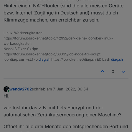
Hinter einem NAT-Router (sind die allermeisten Geräte
bzw. Internet-Zugänge in Deutschland) musst du eh
Klimmzüge machen, um erreichbar zu sein.
Linux-Werkzeugkasten:
https://forum.iobroker.net/topic/42952/der-kleine-iobroker-linux-
werkzeugkasten
NodeJS Fixer Skript:
https://forum.iobroker.net/topic/68035/iob-node-fix-skript
iob_diag: curl -sLf -o
diag.sh
https://iobroker.net/diag.sh && bash
diag.sh
0
wendy2702
schrieb am
7. Jan. 2022, 06:54
zuletzt editiert von
Online
HI,
wie löst ihr das z.B. mit Lets Encrypt und der
automatischen Zertifikatserneuerung einer Maschine?
Öffnet ihr alle drei Monate den entsprechenden Port und