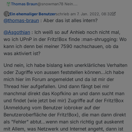
Thomas Braun
@snowman78 Nein.
Über den web-Adapter werden z. B. die
Ein ehemaliger Benutzer
schrieb am
7. Jan. 2022, 08:32
?
zusätzlichen Anzeigen in der Übersicht des
zuletzt editiert von Ein ehemaliger Benut
Offline
@
thomas-braun
: Aber das ist alles intern?
Admins angezeigt. Bei mir nutzt das z. B. der
nuki-extended-Adapter.
@
Asgothian
: Ich weiß so auf Anhieb noch nicht mal,
wo ich UPnP in der Fritz!Box finde :man-shrugging: Wo
kann ich denn bei meiner 7590 nachschauen, ob da
was aktiviert ist?
Und nein, ich habe bislang kein unerklärliches Verhalten
oder Zugriffe von aussen feststellen können...ich habe
mich hier im Forum angemeldet und da ist mir der
Thread hier aufgefallen. Und dann fängt bei mir
manchmal direkt das Kopfkino an und dann sucht man
und findet (wie jetzt bei mir) Zugriffe auf der Fritz!Box
(Anmeldung vom Benutzer iobroker auf der
Benutzeroberfläche der Fritz!Box), die man dann direkt
als "Fehler" abtut...wenn man sich richtig gut auskennt
mit Allem, was Netzwerk und Internet angeht, dann ist