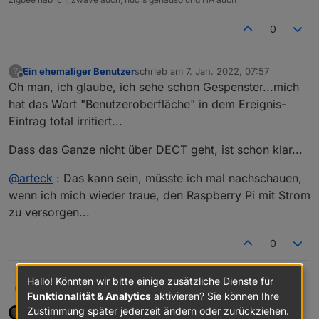
damit Fritz!DECT-Instanz auf die
gesehen habe, den Raspberry Pi
DECT-Geräte in der Fritz!Box
direkt vom Strom genommen, weil ich
Grüße, Andi
0
zugreifen und deren Zustand prüfen
sowas von verunsichert war und es
bzw. sie steuern kann. In den
eigentlich immer noch bin...könnt ihr
Ereignissen habe ich gesehen, dass
mir die Angst, eine offene Tür zu
Ein ehemaliger Benutzer
schrieb am
7. Jan. 2022, 07:57
?
der Benutzer "iobroker" von der
haben, etwas nehmen?
zuletzt editiert von
Offline
Oh man, ich glaube, ich sehe schon Gespenster...mich
intern vergebenen IP-Adresse alle 5
hat das Wort "Benutzeroberfläche" in dem Ereignis-
Minuten auf die Benutzeroberfläche
zugreift...ist das normal oder stimmt
Eintrag total irritiert...
da was nicht? Es sind exakt 5
Minuten...
Dass das Ganze nicht über DECT geht, ist schon klar...
@
arteck
: Das kann sein, müsste ich mal nachschauen,
wenn ich mich wieder traue, den Raspberry Pi mit Strom
zu versorgen...
0
Hallo! Könnten wir bitte einige zusätzliche Dienste für
Oh man, ich glaube, ich sehe schon
Ein ehemaliger Benutzer
?
Funktionalität & Analytics
aktivieren? Sie können Ihre
Gespenster...mich hat das Wort
Zustimmung später jederzeit ändern oder zurückziehen.
Asgothian
schrieb am
7. Jan. 2022, 08:16
DEVELOPER
"Benutzeroberfläche" in dem
Dass das Ganze nicht über DECT
zuletzt editiert von Asgothian
1. Juli 2022, 