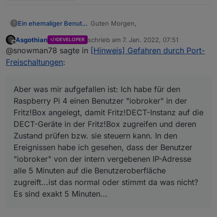
Guten Morgen,
Ein ehemaliger Benutzer
?
Asgothian
schrieb am
7. Jan. 2022, 07:51
DEVELOPER
eine Frage habe ich noch dazu...habe
zuletzt editiert von
Offline
@snowman78 sagte in
[Hinweis] Gefahren durch Port-
jetzt alle Freigabe-Einstellungen für
alle angemeldeten Geräte in der
Aber was mir aufgefallen ist: Ich habe
Freischaltungen
:
Fritz!Box kontrolliert und keinerlei
für den Raspberry Pi 4 einen Benutzer
Portfreigabe finden können.
"iobroker" in der Fritz!Box angelegt,
Hatte, nachdem ich den Thread hier
damit Fritz!DECT-Instanz auf die
gesehen habe, den Raspberry Pi
Aber was mir aufgefallen ist: Ich habe für den
DECT-Geräte in der Fritz!Box
direkt vom Strom genommen, weil ich
Grüße, Andi
Raspberry Pi 4 einen Benutzer "iobroker" in der
zugreifen und deren Zustand prüfen
sowas von verunsichert war und es
Fritz!Box angelegt, damit Fritz!DECT-Instanz auf die
bzw. sie steuern kann. In den
eigentlich immer noch bin...könnt ihr
DECT-Geräte in der Fritz!Box zugreifen und deren
Ereignissen habe ich gesehen, dass
mir die Angst, eine offene Tür zu
der Benutzer "iobroker" von der
haben, etwas nehmen?
Zustand prüfen bzw. sie steuern kann. In den
intern vergebenen IP-Adresse alle 5
Ereignissen habe ich gesehen, dass der Benutzer
Minuten auf die Benutzeroberfläche
"iobroker" von der intern vergebenen IP-Adresse
zugreift...ist das normal oder stimmt
alle 5 Minuten auf die Benutzeroberfläche
da was nicht? Es sind exakt 5
Minuten...
zugreift...ist das normal oder stimmt da was nicht?
Es sind exakt 5 Minuten...