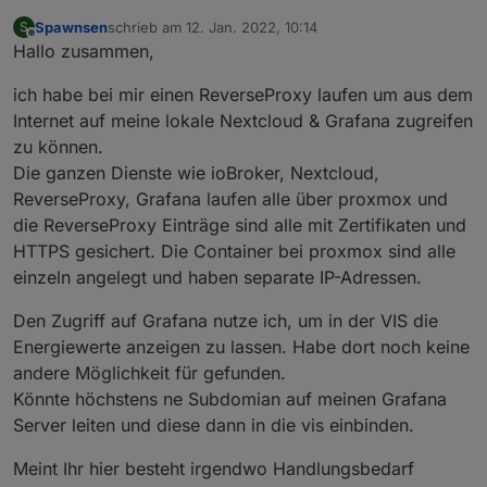
Spawnsen
schrieb am
12. Jan. 2022, 10:14
S
zuletzt editiert von
Offline
Hallo zusammen,
ich habe bei mir einen ReverseProxy laufen um aus dem
Internet auf meine lokale Nextcloud & Grafana zugreifen
zu können.
Die ganzen Dienste wie ioBroker, Nextcloud,
ReverseProxy, Grafana laufen alle über proxmox und
die ReverseProxy Einträge sind alle mit Zertifikaten und
HTTPS gesichert. Die Container bei proxmox sind alle
einzeln angelegt und haben separate IP-Adressen.
Den Zugriff auf Grafana nutze ich, um in der VIS die
Energiewerte anzeigen zu lassen. Habe dort noch keine
andere Möglichkeit für gefunden.
Könnte höchstens ne Subdomian auf meinen Grafana
Server leiten und diese dann in die vis einbinden.
Meint Ihr hier besteht irgendwo Handlungsbedarf