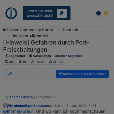
Weiter zum Inhalt
ioBroker Community Home
Deutsch
ioBroker Allgemein
[Hinweis] Gefahren durch Port-
Freischaltungen
Angeheftet
Verschoben
ioBroker Allgemein
201
56
114.9k
31
Anmelden zum Antworten
@snowman78
Thomas Braun
Zumindest sind die üblichen Ports über ipv4
Ein ehemaliger Benutzer
schrieb am
6. Jan. 2022, 21:51
?
nicht erreichbar.
Mit ShieldsUp! kann man aber auch mal
zuletzt editiert von
Offline
@
thomas-braun
: Und wo kann ich noch nachschauen
schauen: