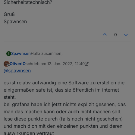
Sicherheitstechnisch?
Gruß
Spawnsen
0
Hallo zusammen,
Spawnsen
S
OliverIO
schrieb am
12. Jan. 2022, 12:40
ich habe bei mir einen ReverseProxy laufen um aus
zuletzt editiert von OliverIO
1. Dez. 2022, 13:44
Offline
@
spawnsen
dem Internet auf meine lokale Nextcloud & Grafana
zugreifen zu können.
Den Zugriff auf Grafana nutze ich, um in der VIS die
es ist relativ aufwändig eine Software zu erstellen die
Die ganzen Dienste wie ioBroker, Nextcloud,
Energiewerte anzeigen zu lassen. Habe dort noch
ReverseProxy, Grafana laufen alle über proxmox
keine andere Möglichkeit für gefunden.
Meint Ihr hier besteht irgendwo Handlungsbedarf
einigermaßen safe ist, das sie öffentlich im internet
und die ReverseProxy Einträge sind alle mit
Könnte höchstens ne Subdomian auf meinen
Sicherheitstechnisch?
steht.
Zertifikaten und HTTPS gesichert. Die Container bei
Grafana Server leiten und diese dann in die vis
Gruß
bei grafana habe ich jetzt nichts explizit gesehen, das
proxmox sind alle einzeln angelegt und haben
einbinden.
Spawnsen
separate IP-Adressen.
man das machen kann oder auch nicht machen soll.
lese diese punkte durch (falls noch nicht geschehen)
und mach dich mit den einzelnen punkten und deren
auswirkungen vertraut