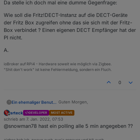
Da stelle ich doch mal eine dumme Gegenfrage:
Wie soll die Fritz!DECT-Instanz auf die DECT-Geräte
der Fritz Box zugreifen ohne das sie sich mit der Fritz-
Box verbindet ? Einen eigenen DECT Empfänger hat der
PI nicht.
A.
ioBroker auf RPi4 - Hardware soweit wie möglich via Zigbee.
"Shit don't work" ist keine Fehlermeldung, sondern ein Fluch.
0
Guten Morgen,
Ein ehemaliger Benutzer
?
arteck
DEVELOPER
MOST ACTIVE
eine Frage habe ich noch dazu...habe
Offline
schrieb am
7. Jan. 2022, 07:53
jetzt alle Freigabe-Einstellungen für
zuletzt editiert von
@snowman78 hast ein polling alle 5 min angegeben ??
alle angemeldeten Geräte in der
Aber was mir aufgefallen ist: Ich habe
Fritz!Box kontrolliert und keinerlei
für den Raspberry Pi 4 einen Benutzer
Portfreigabe finden können.
"iobroker" in der Fritz!Box angelegt,
Hatte, nachdem ich den Thread hier
zigbee hab ich, zwave auch, nuc's genauso und HA auch