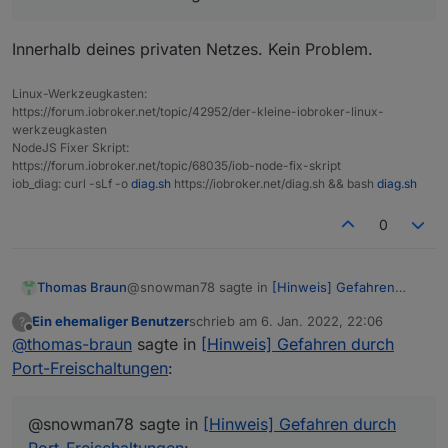
Innerhalb deines privaten Netzes. Kein Problem.
Linux-Werkzeugkasten:
https://forum.iobroker.net/topic/42952/der-kleine-iobroker-linux-
werkzeugkasten
NodeJS Fixer Skript:
https://forum.iobroker.net/topic/68035/iob-node-fix-skript
iob_diag: curl -sLf -o
diag.sh
https://iobroker.net/diag.sh && bash
diag.sh
0
@snowman78 sagte in
[Hinweis] Gefahren
Thomas Braun
durch Port-Freischaltungen
:
Ein ehemaliger Benutzer
schrieb am
6. Jan. 2022, 22:06
?
zuletzt editiert von
Offline
@
thomas-braun
sagte in
Da habe ich nach Außen nur den Zugriff
[Hinweis] Gefahren durch
auf mein innogy SmartHome machen
Port-Freischaltungen
:
Da weiß ich nicht genau was du damit meinst.
müssen
@snowman78 sagte in
[Hinweis] Gefahren durch
Zugriff von ioBroker auf meine Fritz!Box,
Port-Freischaltungen
: