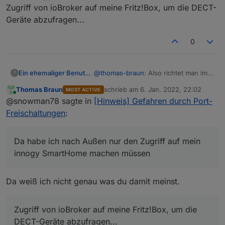
gebogen' werden. Das muss man aber aktiv in
Zugriff von ioBroker auf meine Fritz!Box, um die DECT-
der Fritzbox (Router) machen.
Geräte abzufragen...
0
Ein ehemaliger Benutzer
@
thomas-braun
: Also richtet man im
?
ioBroker so eine Portfreigabe nicht
Thomas Braun
schrieb am
6. Jan. 2022, 22:02
MOST ACTIVE
ein? Auch nicht in irgendeiner
zuletzt editiert von
Online
@snowman78 sagte in
[Hinweis] Gefahren durch Port-
Instanz? Da habe ich nach Außen nur
den Zugriff auf mein innogy
Freischaltungen
:
SmartHome machen müssen und halt
den Zugriff von ioBroker auf meine
Fritz!Box, um die DECT-Geräte
Da habe ich nach Außen nur den Zugriff auf mein
abzufragen...
innogy SmartHome machen müssen
Da weiß ich nicht genau was du damit meinst.
Zugriff von ioBroker auf meine Fritz!Box, um die
DECT-Geräte abzufragen...