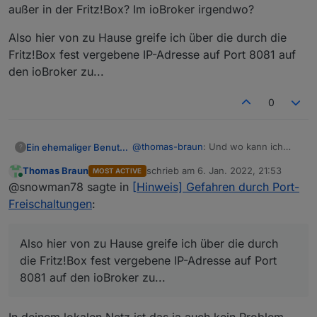
https://www.grc.com/x/ne.dll?bh0bkyd2
außer in der Fritz!Box? Im ioBroker irgendwo?
Also hier von zu Hause greife ich über die durch die
Fritz!Box fest vergebene IP-Adresse auf Port 8081 auf
den ioBroker zu...
0
@
thomas-braun
: Und wo kann ich
Ein ehemaliger Benutzer
?
noch nachschauen außer in der
Thomas Braun
schrieb am
6. Jan. 2022, 21:53
MOST ACTIVE
Fritz!Box? Im ioBroker irgendwo?
Also hier von zu Hause greife ich
zuletzt editiert von
Online
@snowman78 sagte in
[Hinweis] Gefahren durch Port-
über die durch die Fritz!Box fest
vergebene IP-Adresse auf Port 8081
Freischaltungen
:
auf den ioBroker zu...
Also hier von zu Hause greife ich über die durch
die Fritz!Box fest vergebene IP-Adresse auf Port
8081 auf den ioBroker zu...