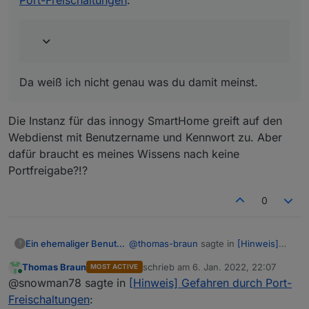
um die DECT-Geräte abzufragen...
Innerhalb deines privaten Netzes. Kein Problem.
Da weiß ich nicht genau was du damit meinst.
Die Instanz für das innogy SmartHome greift auf den
Webdienst mit Benutzername und Kennwort zu. Aber
dafür braucht es meines Wissens nach keine
Portfreigabe?!?
0
@
thomas-braun
sagte in
[Hinweis]
Ein ehemaliger Benutzer
?
Gefahren durch Port-Freischaltungen
:
Thomas Braun
schrieb am
6. Jan. 2022, 22:07
MOST ACTIVE
zuletzt editiert von
Online
@snowman78 sagte in
[Hinweis]
@snowman78 sagte in
[Hinweis] Gefahren durch Port-
Gefahren durch Port-
Freischaltungen
:
Die Instanz für das innogy SmartHome
Freischaltungen
: