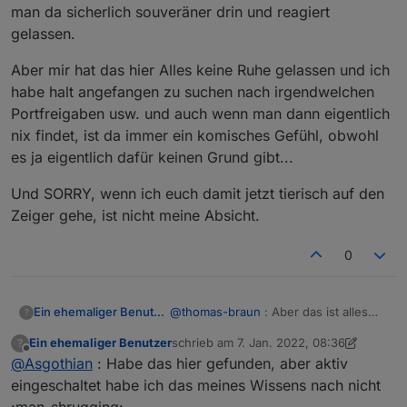
man da sicherlich souveräner drin und reagiert
gelassen.
Aber mir hat das hier Alles keine Ruhe gelassen und ich
habe halt angefangen zu suchen nach irgendwelchen
Portfreigaben usw. und auch wenn man dann eigentlich
nix findet, ist da immer ein komisches Gefühl, obwohl
es ja eigentlich dafür keinen Grund gibt...
Und SORRY, wenn ich euch damit jetzt tierisch auf den
Zeiger gehe, ist nicht meine Absicht.
0
@
thomas-braun
: Aber das ist alles
Ein ehemaliger Benutzer
?
intern?
Ein ehemaliger Benutzer
schrieb am
7. Jan. 2022, 08:36
?
@
Asgothian
: Ich weiß so auf Anhieb
zuletzt editiert von Ein ehemaliger Benut
Offline
@
Asgothian
: Habe das hier gefunden, aber aktiv
noch nicht mal, wo ich UPnP in der
Fritz!Box finde :man-shrugging: Wo
Und nein, ich habe bislang kein
eingeschaltet habe ich das meines Wissens nach nicht
kann ich denn bei meiner 7590
unerklärliches Verhalten oder Zugriffe
:man-shrugging: