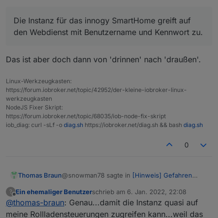
greift auf den Webdienst mit
Benutzername und Kennwort zu. Aber
Die Instanz für das innogy SmartHome greift auf
Da habe ich nach Außen
dafür braucht es meines Wissens
den Webdienst mit Benutzername und Kennwort zu.
nur den Zugriff auf mein
nach keine Portfreigabe?!?
innogy SmartHome machen
müssen
Das ist aber doch dann von 'drinnen' nach 'draußen'.
Da weiß ich nicht genau was du
Linux-Werkzeugkasten:
damit meinst.
https://forum.iobroker.net/topic/42952/der-kleine-iobroker-linux-
werkzeugkasten
NodeJS Fixer Skript:
https://forum.iobroker.net/topic/68035/iob-node-fix-skript
iob_diag: curl -sLf -o
diag.sh
https://iobroker.net/diag.sh && bash
diag.sh
0
@snowman78 sagte in
[Hinweis] Gefahren
Thomas Braun
durch Port-Freischaltungen
:
Ein ehemaliger Benutzer
schrieb am
6. Jan. 2022, 22:08
?
zuletzt editiert von
Offline
@
thomas-braun
: Genau...damit die Instanz quasi auf
Die Instanz für das innogy SmartHome
greift auf den Webdienst mit
meine Rollladensteuerungen zugreifen kann...weil das