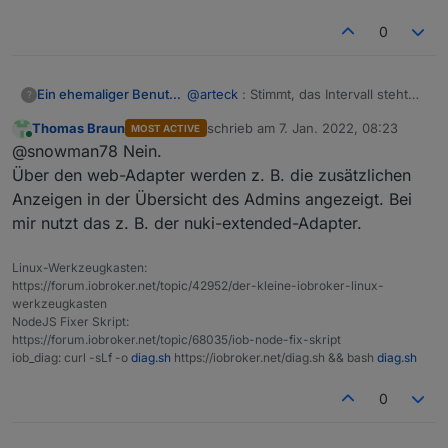
0
@
arteck
: Stimmt, das Intervall steht
Ein ehemaliger Benutzer
?
auf 300s...dahingehend alles okay.
Thomas Braun
schrieb am
7. Jan. 2022, 08:23
MOST ACTIVE
Dann noch was: Wofür ist dieses
zuletzt editiert von
Online
@snowman78 Nein.
web.0 Instanz da? Die läuft bei mir mit
und ist so eingestellt:
Über den web-Adapter werden z. B. die zusätzlichen
Anzeigen in der Übersicht des Admins angezeigt. Bei
mir nutzt das z. B. der nuki-extended-Adapter.
Linux-Werkzeugkasten:
https://forum.iobroker.net/topic/42952/der-kleine-iobroker-linux-
Da habe ich noch nie eine Einstellung
werkzeugkasten
gemacht und bewusst installiert habe
NodeJS Fixer Skript:
ich das auch nicht. War wohl von
https://forum.iobroker.net/topic/68035/iob-node-fix-skript
Jetzt sagt mir aber bitte nicht, dass
iob_diag: curl -sLf -o
diag.sh
https://iobroker.net/diag.sh && bash
diag.sh
Anfang an installiert.
das ein Zugang von aussen ist?!?
0