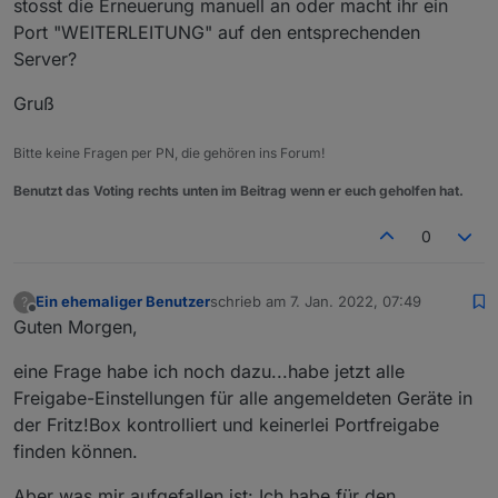
stosst die Erneuerung manuell an oder macht ihr ein
Port "WEITERLEITUNG" auf den entsprechenden
Server?
Gruß
Bitte keine Fragen per PN, die gehören ins Forum!
Benutzt das Voting rechts unten im Beitrag wenn er euch geholfen hat.
0
Ein ehemaliger Benutzer
schrieb am
7. Jan. 2022, 07:49
?
zuletzt editiert von
Offline
Guten Morgen,
eine Frage habe ich noch dazu...habe jetzt alle
Freigabe-Einstellungen für alle angemeldeten Geräte in
der Fritz!Box kontrolliert und keinerlei Portfreigabe
finden können.
Aber was mir aufgefallen ist: Ich habe für den