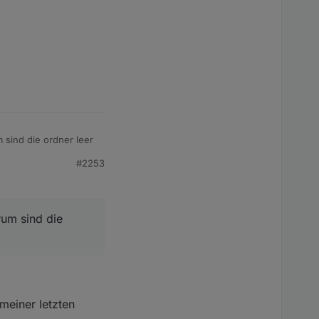
 sind die ordner leer
#2253
ve node nodejs,
bt die 10ner version...
schon probleme hat
rurteilt...
rum sind die
meiner letzten