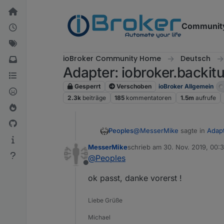
Weiter zum Inhalt
Communit
ioBroker Community Home
Deutsch
Adapter: iobroker.backitu
Gesperrt
Verschoben
ioBroker Allgemein
2.3k
beiträge
185
kommentatoren
1.5m
aufrufe
@
MesserMike
sagte in
Adapt
Peoples
MesserMike
schrieb am
30. Nov. 2019, 00:
zuletzt editiert von
@
Peoples
und was is nun genau der 
Offline
ok passt, danke vorerst !
Minimal
deine Persönlichen Sachen 
Liebe Grüße
das System wird neu installier
Komplett
eine "dumme" Ordnerkopie 
Michael
Wie wenn du Copy/Paste ma