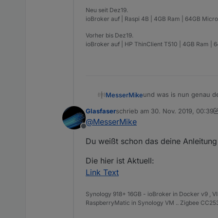
Neu seit Dez19.
ioBroker auf | Raspi 4B | 4GB Ram | 64GB Micro
Vorher bis Dez19.
ioBroker auf | HP ThinClient T510 | 4GB Ram | 
und was is nun genau de
MesserMike
Glasfaser
schrieb am
30. Nov. 2019, 00:39
so und schon gehts los...
zuletzt editiert von Glasfaser
@
MesserMike
autoremove, neustart un
Offline
statt der 4ten mal gelösc
...und da beginnt der f
Du weißt schon das deine Anleitung ,
TROTZ der anleitung und 
cleaninstall hin oder her..
frust pur
Die hier ist Aktuell:
Link Text
Synology 918+ 16GB - ioBroker in Docker v9 , V
RaspberryMatic in Synology VM .. Zigbee CC2538