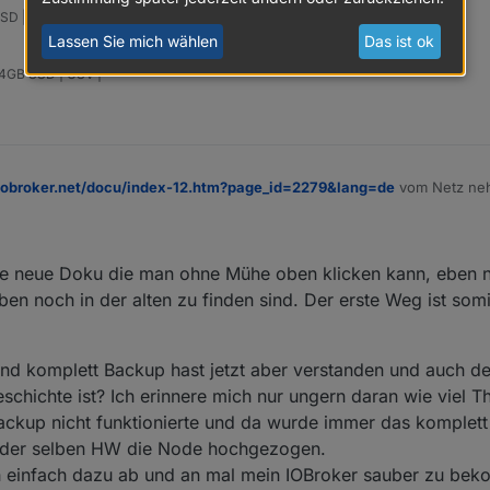
SD | USV |
Lassen Sie mich wählen
Das ist ok
64GB SSD | USV |
iobroker.net/docu/index-12.htm?page_id=2279&lang=de
vom Netz neh
leitungen gibt ohne Datumsangabe ;) Es steht zwar ganz unten 26.1.19 
Platform ist und es andere versionen gibt...
ich
 die neue Doku die man ohne Mühe oben klicken kann, eben
eben noch in der alten zu finden sind. Der erste Weg ist som
und komplett Backup hast jetzt aber verstanden und auch 
chichte ist? Ich erinnere mich nur ungern daran wie viel Th
ackup nicht funktionierte und da wurde immer das komplet
 der selben HW die Node hochgezogen.
h einfach dazu ab und an mal mein IOBroker sauber zu be