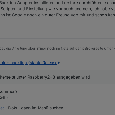
ackitup Adapter installieren und restore durchführen, scho
n Scripten und Einstellung wie vor auch und nein, ich habe v
dann ist Google noch ein guter Freund von mir und schon ka
 das die Anleitung aber immer noch im Netz auf der ioBrokerseite unter
aluser kann nicht differenzieren und nimmt an, wenn diese Info in dies
..
roker.backitup (stable Release)
:
s sie aktuell ist.
okerseite unter Raspberry2+3 ausgegeben wird
gekommen?
eite.
et
- Doku, dann im Menü suchen...