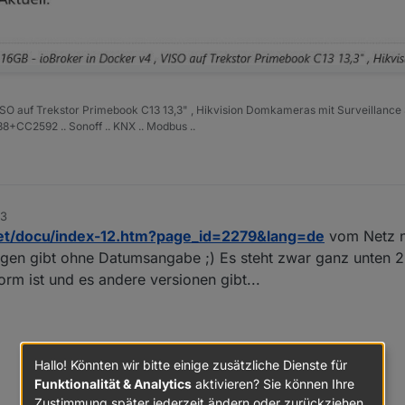
ISO auf Trekstor Primebook C13 13,3" , Hikvision Domkameras mit Surveillance 
+CC2592 .. Sonoff .. KNX .. Modbus ..
53
net/docu/index-12.htm?page_id=2279&lang=de
vom Netz n
gen gibt ohne Datumsangabe ;) Es steht zwar ganz unten 26
form ist und es andere versionen gibt...
Hallo! Könnten wir bitte einige zusätzliche Dienste für
Funktionalität & Analytics
aktivieren? Sie können Ihre
Zustimmung später jederzeit ändern oder zurückziehen.