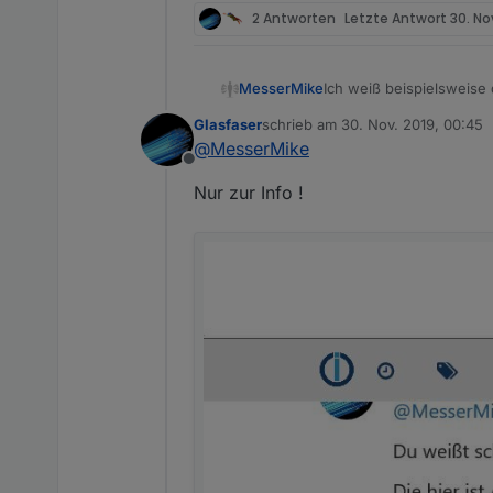
2 Antworten
Letzte Antwort
30. No
Ich weiß beispielsweise
MesserMike
ausgegeben wird... ;)
Glasfaser
schrieb am
30. Nov. 2019, 00:45
Siehst du? Und der Norm
ich schaus mir gleich an.
zuletzt editiert von
@
MesserMike
Produkt angegeben ist, da
Offline
Danke für die Info
Nur zur Info !