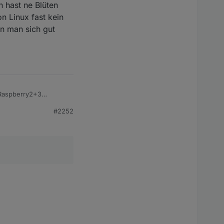
n hast ne Blüten
on Linux fast kein
nn man sich gut
 Raspberry2+3
#2252
em Bereich für sein