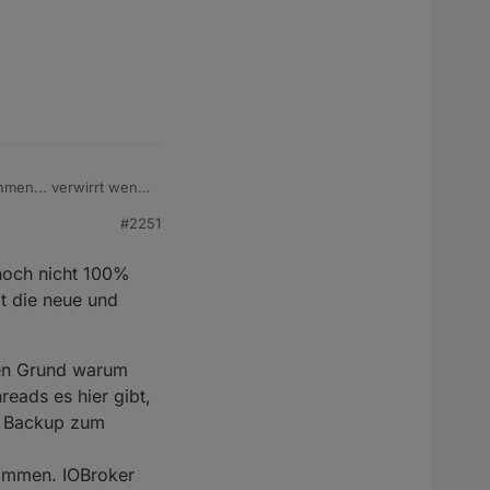
men... verwirrt wenn
aber ich kann ja ned
#2251
 noch nicht 100%
it die neue und
den Grund warum
reads es hier gibt,
t Backup zum
kommen. IOBroker