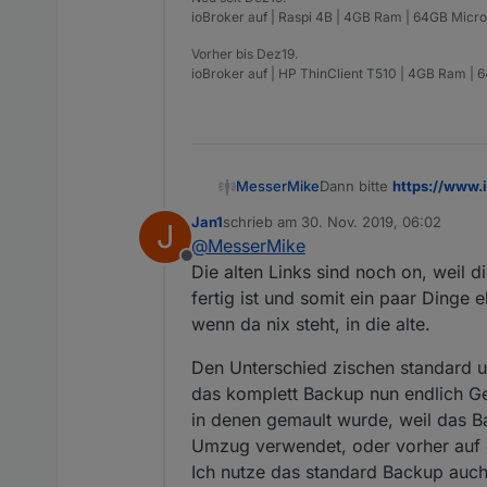
ioBroker auf | Raspi 4B | 4GB Ram | 64GB Micro
Vorher bis Dez19.
ioBroker auf | HP ThinClient T510 | 4GB Ram | 
MesserMike
Dann bitte
https://www.
es eben verschiedene an
Jan1
schrieb am
30. Nov. 2019, 06:02
J
wissen das dies die alte 
zuletzt editiert von
@
MesserMike
langsam brauch i glaub 
Offline
Die alten Links sind noch on, weil
fertig ist und somit ein paar Dinge 
wenn da nix steht, in die alte.
Den Unterschied zischen standard 
das komplett Backup nun endlich Ges
in denen gemault wurde, weil das B
Umzug verwendet, oder vorher auf
Ich nutze das standard Backup auc