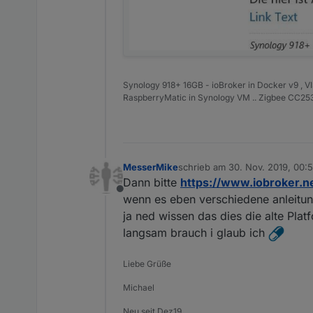
Synology 918+ 16GB - ioBroker in Docker v9 , V
RaspberryMatic in Synology VM .. Zigbee CC2538
MesserMike
schrieb am
30. Nov. 2019, 00:
zuletzt editiert von
Dann bitte
https://www.iobroker.
Offline
wenn es eben verschiedene anleitun
ja ned wissen das dies die alte Plat
langsam brauch i glaub ich
Liebe Grüße
Michael
Neu seit Dez19.