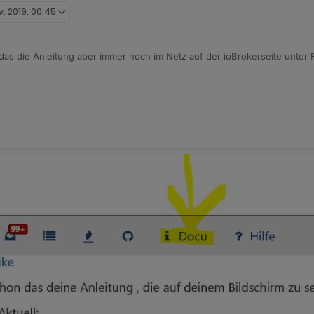
v. 2019, 00:45
 das die Anleitung aber immer noch im Netz auf der ioBrokerseite unter
aluser kann nicht differenzieren und nimmt an, wenn diese Info in dies
..
s sie aktuell ist.