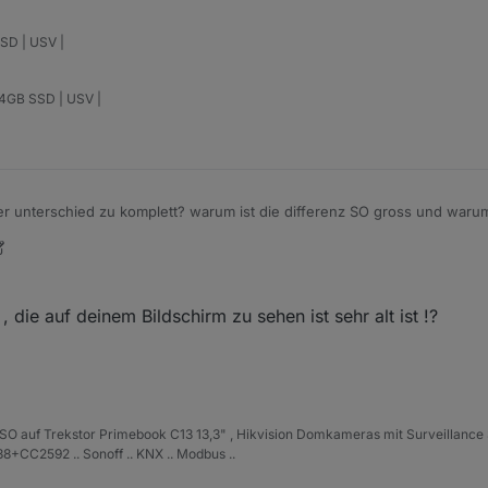
SD | USV |
64GB SSD | USV |
r unterschied zu komplett? warum ist die differenz SO gross und warum
. installiert wird node 10 statt node 8, 4ter neustart trotz --purge remo
d installation nach anleitung aus dem
iobroker.net/docu/index-15
... blei
hten und neu installierten 8ter....
rust und jetzt erzählt mir jemand was von clean aufsetzen wenn man DA 
 die auf deinem Bildschirm zu sehen ist sehr alt ist !?
genauer befolgung der schritte, ist das system nachher zum scheitern ve
..
ISO auf Trekstor Primebook C13 13,3" , Hikvision Domkameras mit Surveillance 
+CC2592 .. Sonoff .. KNX .. Modbus ..