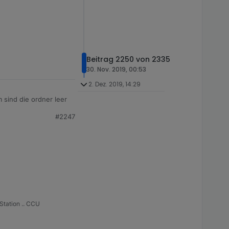
Beitrag 2250 von 2335
30. Nov. 2019, 00:53
2. Dez. 2019, 14:29
 sind die ordner leer
#2247
ve node nodejs,
bt die 10ner version...
schon probleme hat
rurteilt...
Station .. CCU