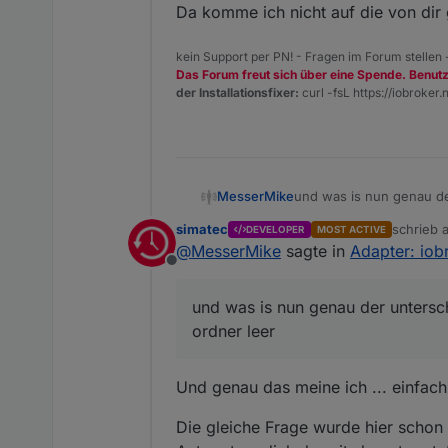
Da komme ich nicht auf die von dir 
kein Support per PN! - Fragen im Forum stellen
Das Forum freut sich über eine Spende. Benut
der Installationsfixer:
curl -fsL https://iobroker.n
und was is nun genau de
MesserMike
simatec
schrieb
DEVELOPER
MOST ACTIVE
so und schon gehts los...
zuletzt e
@
MesserMike
sagte in
Adapter: iob
autoremove, neustart un
Offline
statt der 4ten mal gelösc
...und da beginnt der f
TROTZ der anleitung und 
und was is nun genau der untersc
cleaninstall hin oder her..
frust pur
ordner leer
Und genau das meine ich ... einfac
Die gleiche Frage wurde hier schon 