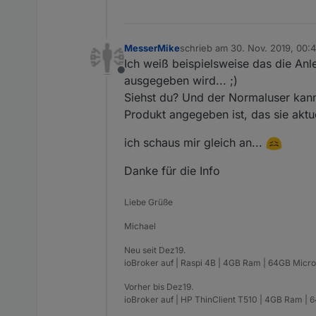
MesserMike
schrieb am
30. Nov. 2019, 00:
zuletzt editiert von
Ich weiß beispielsweise das die An
Offline
ausgegeben wird... ;)
Siehst du? Und der Normaluser kann 
Produkt angegeben ist, das sie aktuel
ich schaus mir gleich an...
Danke für die Info
Liebe Grüße
Michael
Neu seit Dez19.
ioBroker auf | Raspi 4B | 4GB Ram | 64GB Micro
Vorher bis Dez19.
ioBroker auf | HP ThinClient T510 | 4GB Ram | 