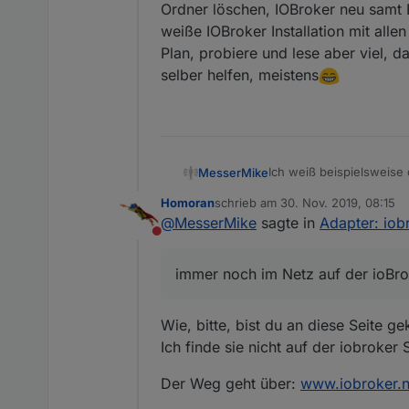
Ordner löschen, IOBroker neu samt B
weiße IOBroker Installation mit alle
Plan, probiere und lese aber viel, 
selber helfen, meistens
Ich weiß beispielsweise
MesserMike
ausgegeben wird... ;)
Homoran
schrieb am
30. Nov. 2019, 08:15
Siehst du? Und der Norm
ich schaus mir gleich an.
zuletzt editiert von
@
MesserMike
sagte in
Adapter: iob
Produkt angegeben ist, da
Nicht stören
Danke für die Info
immer noch im Netz auf der ioBr
Wie, bitte, bist du an diese Seite 
Ich finde sie nicht auf der iobroker S
Der Weg geht über:
www.iobroker.n