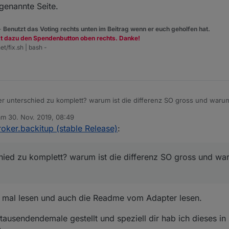
genannte Seite.
 -
Benutzt das Voting rechts unten im Beitrag wenn er euch geholfen hat.
zt dazu den Spendenbutton oben rechts. Danke!
et/fix.sh | bash -
r unterschied zu komplett? warum ist die differenz SO gross und warum
 am
30. Nov. 2019, 08:49
. installiert wird node 10 statt node 8, 4ter neustart trotz --purge remo
ditiert von
roker.backitup (stable Release)
:
d installation nach anleitung aus dem
iobroker.net/docu/index-15
... blei
hten und neu installierten 8ter....
rust und jetzt erzählt mir jemand was von clean aufsetzen wenn man DA 
genauer befolgung der schritte, ist das system nachher zum scheitern ve
hied zu komplett? warum ist die differenz SO gross und wa
..
h mal lesen und auch die Readme vom Adapter lesen.
tausendendemale gestellt und speziell dir hab ich dieses in 