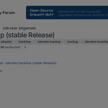
y Forum
ioBroker Allgemein
p (stable Release)
adapter
backitup
iobroker backup
backup
iobroker.backit
50
beobachtet
er: iobroker.backitup (stable Release)
:
38
unterschied zu komplett? warum ist die differenz SO gross und warum s
werden gesichert
t ist fehlerfrei und Up to Date
ohne Logik
chen würdest