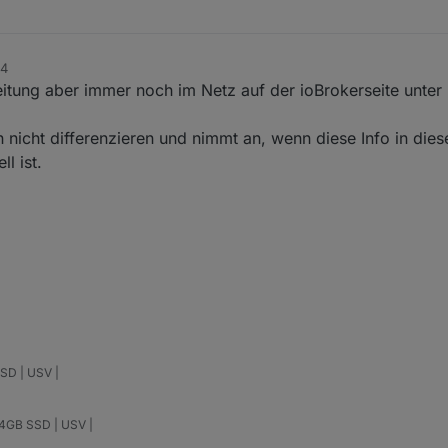
44
leitung aber immer noch im Netz auf der ioBrokerseite unte
nicht differenzieren und nimmt an, wenn diese Info in dies
l ist.
SD | USV |
64GB SSD | USV |