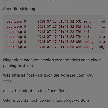
Aber die Meldung
backitup.0
2018-07-17 21:48:32.532	
error
Type
backitup.0
2018-07-17 21:48:32.528	
info
	[
min
backitup.0
2018-07-17 21:48:28.793	
info
	[
min
backitup.0
2018-07-17 21:48:28.754	
info
star
backitup.0
2018-07-17 21:48:28.699	
debug
stat
backitup.0
2018-07-17 21:48:28.644	
debug
obje
klingt nicht nach connection error sondern nach einem
parsing problem.
Was bitte ist host - ist doch die Adresse vom NAS,
oder?
die ist bei mir aber nicht "undefined"
Oder muss da noch etwas hinzugefügt werden?