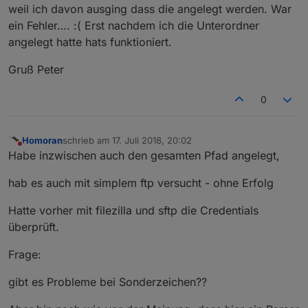
weil ich davon ausging dass die angelegt werden. War
ein Fehler…. :( Erst nachdem ich die Unterordner
angelegt hatte hats funktioniert.
Gruß Peter
0
Homoran
schrieb am
17. Juli 2018, 20:02
zuletzt editiert von
Nicht stören
Habe inzwischen auch den gesamten Pfad angelegt,
hab es auch mit simplem ftp versucht - ohne Erfolg
Hatte vorher mit filezilla und sftp die Credentials
überprüft.
Frage:
gibt es Probleme bei Sonderzeichen??