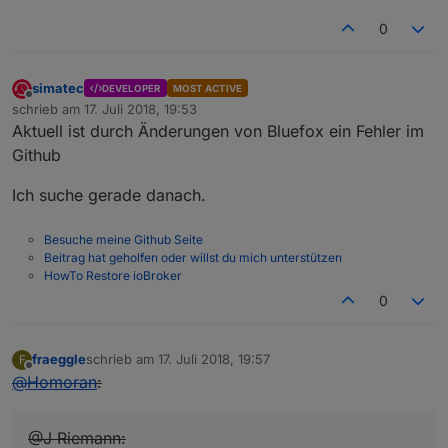
0
simatec
DEVELOPER
MOST ACTIVE
Offline
schrieb am
17. Juli 2018, 19:53
zuletzt editiert von
Aktuell ist durch Änderungen von Bluefox ein Fehler im
Github
Ich suche gerade danach.
Besuche meine Github Seite
Beitrag hat geholfen oder willst du mich unterstützen
HowTo Restore ioBroker
0
fraeggle
schrieb am
17. Juli 2018, 19:57
F
zuletzt editiert von
Offline
@
Homoran
:
@J Riemann: