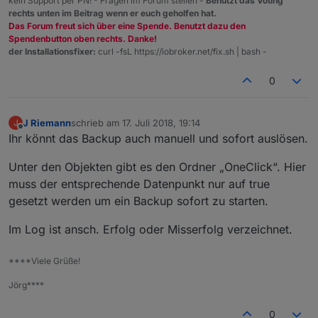
kein Support per PN! - Fragen im Forum stellen -
Benutzt das Voting
rechts unten im Beitrag wenn er euch geholfen hat.
Das Forum freut sich über eine Spende. Benutzt dazu den
Spendenbutton oben rechts. Danke!
der Installationsfixer:
curl -fsL https://iobroker.net/fix.sh | bash -
0
J Riemann
schrieb am
17. Juli 2018, 19:14
J
zuletzt editiert von
Offline
Ihr könnt das Backup auch manuell und sofort auslösen.
Unter den Objekten gibt es den Ordner „OneClick“. Hier
muss der entsprechende Datenpunkt nur auf true
gesetzt werden um ein Backup sofort zu starten.
Im Log ist ansch. Erfolg oder Misserfolg verzeichnet.
****Viele Grüße!
Jörg****
0