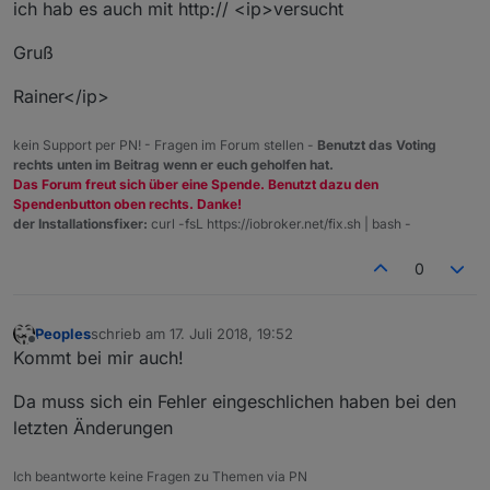
ich hab es auch mit http:// <ip>versucht
Gruß
Rainer</ip>
kein Support per PN! - Fragen im Forum stellen -
Benutzt das Voting
rechts unten im Beitrag wenn er euch geholfen hat.
Das Forum freut sich über eine Spende. Benutzt dazu den
Spendenbutton oben rechts. Danke!
der Installationsfixer:
curl -fsL https://iobroker.net/fix.sh | bash -
0
Peoples
schrieb am
17. Juli 2018, 19:52
zuletzt editiert von
Offline
Kommt bei mir auch!
Da muss sich ein Fehler eingeschlichen haben bei den
letzten Änderungen
Ich beantworte keine Fragen zu Themen via PN