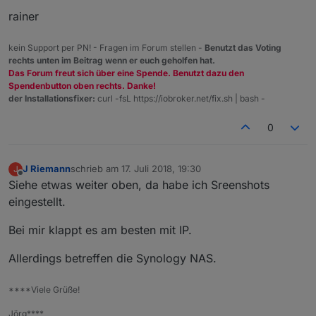
rainer
kein Support per PN! - Fragen im Forum stellen -
Benutzt das Voting
rechts unten im Beitrag wenn er euch geholfen hat.
Das Forum freut sich über eine Spende. Benutzt dazu den
Spendenbutton oben rechts. Danke!
der Installationsfixer:
curl -fsL https://iobroker.net/fix.sh | bash -
0
J Riemann
schrieb am
17. Juli 2018, 19:30
J
zuletzt editiert von
Offline
Siehe etwas weiter oben, da habe ich Sreenshots
eingestellt.
Bei mir klappt es am besten mit IP.
Allerdings betreffen die Synology NAS.
****Viele Grüße!
Jörg****