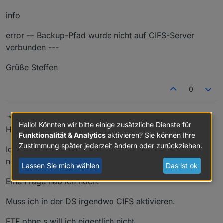
info
error –- Backup-Pfad wurde nicht auf CIFS-Server
verbunden ---
Grüße Steffen
0
Homoran
schrieb am
17. Juli 2018, 19:52
zuletzt editiert von
Hallo! Könnten wir bitte einige zusätzliche Dienste für
Nicht stören
Hallo Jörg,
Funktionalität & Analytics
aktivieren? Sie können Ihre
Zustimmung später jederzeit ändern oder zurückziehen.
Ich habe jetzt noch mal alles nach deinen Screenshots
neu gemacht.
Lassen Sie mich wählen
Das ist ok
Eine Frage hab ich noch:
Muss ich in der DS irgendwo CIFS aktivieren.
FTF ohne s will ich eigentlich nicht