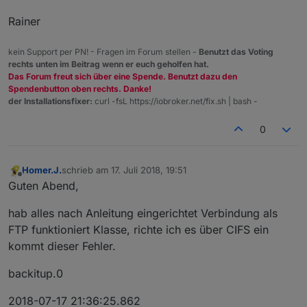
Rainer
kein Support per PN! - Fragen im Forum stellen -
Benutzt das Voting
rechts unten im Beitrag wenn er euch geholfen hat.
Das Forum freut sich über eine Spende. Benutzt dazu den
Spendenbutton oben rechts. Danke!
der Installationsfixer:
curl -fsL https://iobroker.net/fix.sh | bash -
0
Homer.J.
schrieb am
17. Juli 2018, 19:51
zuletzt editiert von
Offline
Guten Abend,
hab alles nach Anleitung eingerichtet Verbindung als
FTP funktioniert Klasse, richte ich es über CIFS ein
kommt dieser Fehler.
backitup.0
2018-07-17 21:36:25.862