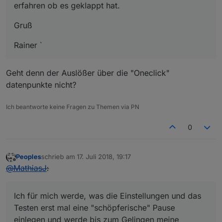
erfahren ob es geklappt hat.
Gruß
Rainer `
Geht denn der Auslößer über die "Oneclick"
datenpunkte nicht?
Ich beantworte keine Fragen zu Themen via PN
0
Peoples
schrieb am
17. Juli 2018, 19:17
zuletzt editiert von
Offline
@
MathiasJ
:
Ich für mich werde, was die Einstellungen und das
Testen erst mal eine "schöpferische" Pause
einlegen und werde bis zum Gelingen meine