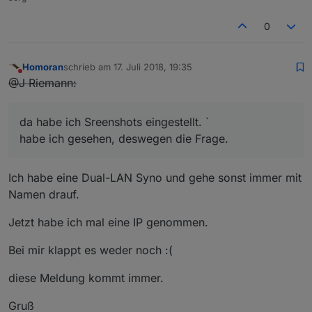
0
Homoran
schrieb am
17. Juli 2018, 19:35
zuletzt editiert von
Nicht stören
@J Riemann:
da habe ich Sreenshots eingestellt. `
habe ich gesehen, deswegen die Frage.
Ich habe eine Dual-LAN Syno und gehe sonst immer mit
Namen drauf.
Jetzt habe ich mal eine IP genommen.
Bei mir klappt es weder noch :(
diese Meldung kommt immer.
Gruß