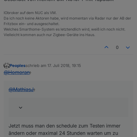
IObroker auf dem NUC als VM.
Da ich noch keine Aktoren habe, wird momentan via Radar nur der AB der
Fritzbox ein- und ausgeschaltet.
Welches Smarthome-System es letztendlich wird, weiß ich noch nicht.
Vielleicht kommen auch nur Zigbee-Geräte ins Haus.
0
Peoples
schrieb am
17. Juli 2018, 19:15
zuletzt editiert von
Offline
@
Homoran
:
@
MathiasJ
:
Jetzt muss man den schedule zum Testen immer
ändern oder maximal 24 Stunden warten um zu