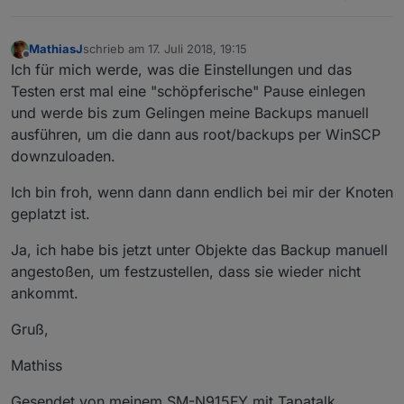
MathiasJ
schrieb am
17. Juli 2018, 19:15
zuletzt editiert von
Offline
Ich für mich werde, was die Einstellungen und das
Testen erst mal eine "schöpferische" Pause einlegen
und werde bis zum Gelingen meine Backups manuell
ausführen, um die dann aus root/backups per WinSCP
downzuloaden.
Ich bin froh, wenn dann dann endlich bei mir der Knoten
geplatzt ist.
Ja, ich habe bis jetzt unter Objekte das Backup manuell
angestoßen, um festzustellen, dass sie wieder nicht
ankommt.
Gruß,
Mathiss
Gesendet von meinem SM-N915FY mit Tapatalk