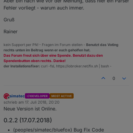
Aber bin nach wie vor der Meinung, dass hier ein Parser
Fehler vorliegt - warum auch immer.
Gruß
Rainer
kein Support per PN! - Fragen im Forum stellen -
Benutzt das Voting
rechts unten im Beitrag wenn er euch geholfen hat.
Das Forum freut sich über eine Spende. Benutzt dazu den
Spendenbutton oben rechts. Danke!
der Installationsfixer:
curl -fsL https://iobroker.net/fix.sh | bash -
0
simatec
DEVELOPER
MOST ACTIVE
Offline
schrieb am
17. Juli 2018, 20:20
zuletzt editiert von
Neue Version ist Online.
0.2.2 (17.07.2018)
(peoples/simatec/bluefox) Bug Fix Code