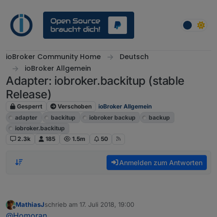
Weiter zum Inhalt
ioBroker Community Home
Deutsch
ioBroker Allgemein
Adapter: iobroker.backitup (stable
Release)
Gesperrt
Verschoben
ioBroker Allgemein
adapter
backitup
iobroker backup
backup
iobroker.backitup
2.3k
185
1.5m
50
Anmelden zum Antworten
MathiasJ
schrieb am
17. Juli 2018, 19:00
zuletzt editiert von
Offline
@
Homoran