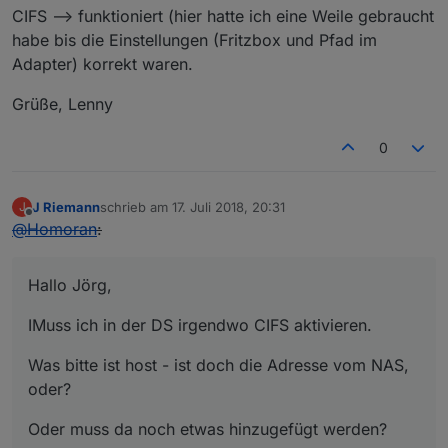
CIFS --> funktioniert (hier hatte ich eine Weile gebraucht
habe bis die Einstellungen (Fritzbox und Pfad im
Adapter) korrekt waren.
Grüße, Lenny
0
J Riemann
schrieb am
17. Juli 2018, 20:31
J
zuletzt editiert von
Offline
@
Homoran
:
Hallo Jörg,
IMuss ich in der DS irgendwo CIFS aktivieren.
Was bitte ist host - ist doch die Adresse vom NAS,
oder?
Oder muss da noch etwas hinzugefügt werden?