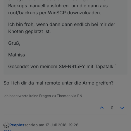
Backups manuell ausführen, um die dann aus
root/backups per WinSCP downzuloaden.
Ich bin froh, wenn dann dann endlich bei mir der
Knoten geplatzt ist.
Gruß,
Mathiss
Gesendet von meinem SM-N915FY mit Tapatalk `
Soll ich dir da mal remote unter die Arme greifen?
Ich beantworte keine Fragen zu Themen via PN
0
Peoples
schrieb am
17. Juli 2018, 19:26
zuletzt editiert von
Offline