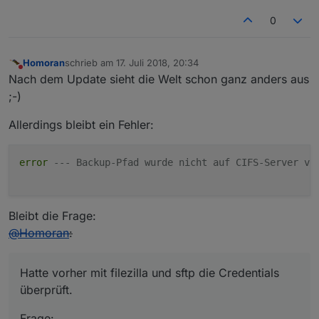
0
Homoran
schrieb am
17. Juli 2018, 20:34
zuletzt editiert von
Nicht stören
Nach dem Update sieht die Welt schon ganz anders aus
;-)
Allerdings bleibt ein Fehler:
error
--- Backup-Pfad wurde nicht auf CIFS-Server ve
Bleibt die Frage:
@
Homoran
:
Hatte vorher mit filezilla und sftp die Credentials
überprüft.
Frage: