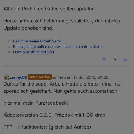
Alle die Probleme hatten sollten updaten.
Heute haben sich Fehler eingeschlichen, die mit dem
Update behoben sind.
Besuche meine Github Seite
Beitrag hat geholfen oder willst du mich unterstützen
HowTo Restore ioBroker
0
Lenny.CB
schrieb am
17. Juli 2018, 20:28
MOST ACTIVE
zuletzt editiert von
Offline
Danke für die super Arbeit. Hatte bis dato immer nur
sporadisch gesichert. Nun gehts auch automatisch!
hier mal mein Kurzfeedback:
Adapterversion 0.2.0, Fritzbox mit HDD dran
FTP –> funktioniert (gleich auf Anhieb)