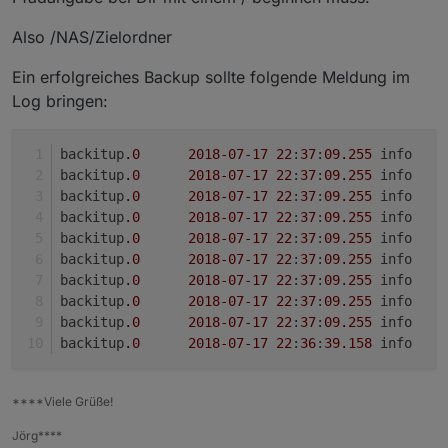
Also /NAS/Zielordner
Ein erfolgreiches Backup sollte folgende Meldung im
Log bringen:
backitup
.0
2018
-07
-17
22
:
37
:
09.255
backitup
.0
2018
-07
-17
22
:
37
:
09.255
backitup
.0
2018
-07
-17
22
:
37
:
09.255
	info	
backitup
.0
2018
-07
-17
22
:
37
:
09.255
backitup
.0
2018
-07
-17
22
:
37
:
09.255
backitup
.0
2018
-07
-17
22
:
37
:
09.255
	info	
backitup
.0
2018
-07
-17
22
:
37
:
09.255
backitup
.0
2018
-07
-17
22
:
37
:
09.255
	info	
backitup
.0
2018
-07
-17
22
:
37
:
09.255
	info	
backitup
.0
2018
-07
-17
22
:
36
:
39.158
****Viele Grüße!
Jörg****