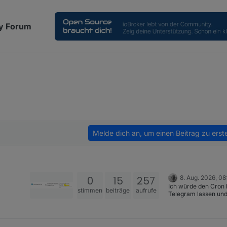
y Forum
Melde dich an, um einen Beitrag zu erste
0
15
257
8. Aug. 2026, 08
Ich würde den Cron 
stimmen
beiträge
aufrufe
Telegram lassen und
Meldung ausschalte
Mache ich seit Jahre
[image: 1786178015
bf5450f7-ce46-4db