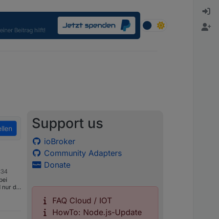
Support us
llen
ioBroker
Community Adapters
Donate
:34
bei
 nur die
n.
FAQ Cloud / IOT
n so.
687-
HowTo: Node.js-Update
a-