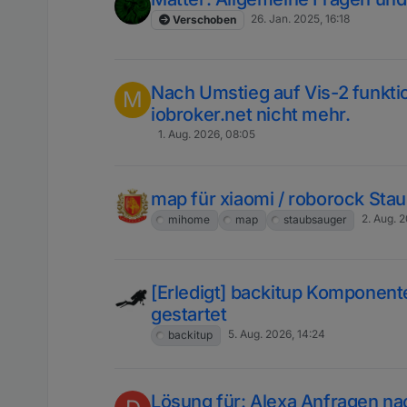
26. Jan. 2025, 16:18
Verschoben
Nach Umstieg auf Vis-2 funktio
M
iobroker.net nicht mehr.
1. Aug. 2026, 08:05
map für xiaomi / roborock Sta
2. Aug. 
mihome
map
staubsauger
[Erledigt] backitup Komponent
gestartet
5. Aug. 2026, 14:24
backitup
Lösung für: Alexa Anfragen n