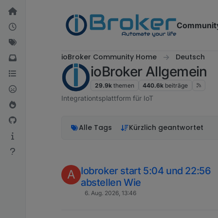
Weiter zum Inhalt
Communit
ioBroker Community Home
Deutsch
ioBroker Allgemein
29.9k
themen
440.6k
beiträge
Integrationtsplattform für IoT
Alle Tags
Kürzlich geantwortet
Iobroker start 5:04 und 22:56
A
abstellen Wie
6. Aug. 2026, 13:46