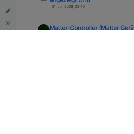
31. Juli 2026, 08:49
Matter-Controller (Matter Gerä
ioBroker einbinden)
26. Jan. 2025, 16:12
Verschoben
Zigbee Adapter und occupanc
31. Juli 2026, 11:14
Yeelight - Probleme in Yahka
J
31. Juli 2026, 08:33
Zigbee - USB 3.0 Dongle an N
proxmox