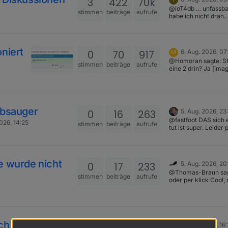
3
422
70k
ein Template mit ki e
@ioT4db … unfassba
lassen kann.
stimmen
beiträge
aufrufe
habe ich nicht dran
https://github.com/
gedacht, nochmal
n/ioBroker.vis-jsont
nachzusehen. Hatte 
abgemeldet. Jetzt is
Adapter grün und an
niert
0
70
917
6. Aug. 2026, 07
M
einer weiteren Bridg
@Homoran sagte: St
möglich … jetzt schei
stimmen
beiträge
aufrufe
eine 2 drin? Ja [image:
am Koppeln der Brid
1786002151038-17c
HomeKit … immer w
12a0-4cf6-9843-
was Neues … Aber 
acd4862aea43-imag
erstmal … so einfac
… ich bin nicht drauf
gekommen.
ubsauger
0
16
263
5. Aug. 2026, 23
@fastfoot DAS sich 
2026, 14:25
stimmen
beiträge
aufrufe
tut ist super. Leider
die Voraussetzungen
viele, auch für mich 
Welche habe ich un
Post vom Entwickler
e wurde nicht
0
17
233
5. Aug. 2026, 20
geschrieben.
@Thomas-Braun sag
stimmen
beiträge
aufrufe
oder per klick Cool, das mit
dem Refresh-Button 
ich noch garnicht g
da stand bei mir "vo
Stunden" Jetzt zeigt
auch das verfügbar
ach Chat-GPT
1
10
314
5. Aug. 2026, 16:
Update an und ich k