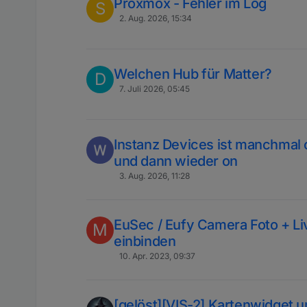
Proxmox - Fehler im Log
S
2. Aug. 2026, 15:34
Welchen Hub für Matter?
D
7. Juli 2026, 05:45
Instanz Devices ist manchmal 
und dann wieder on
3. Aug. 2026, 11:28
EuSec / Eufy Camera Foto + Li
M
einbinden
10. Apr. 2023, 09:37
[gelöst][VIS-2] Kartenwidget 