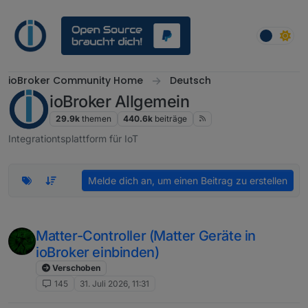
Weiter zum Inhalt
ioBroker Community Home
Deutsch
ioBroker Allgemein
29.9k
themen
440.6k
beiträge
Integrationtsplattform für IoT
Melde dich an, um einen Beitrag zu erstellen
Matter-Controller (Matter Geräte in
ioBroker einbinden)
Verschoben
145
31. Juli 2026, 11:31