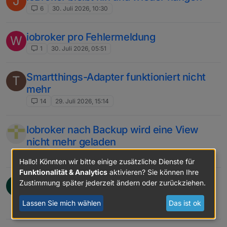
J
6
30. Juli 2026, 10:30
iobroker pro Fehlermeldung
W
1
30. Juli 2026, 05:51
Smartthings-Adapter funktioniert nicht
T
mehr
14
29. Juli 2026, 15:14
Iobroker nach Backup wird eine View
nicht mehr geladen
3
29. Juli 2026, 06:55
Hallo! Könnten wir bitte einige zusätzliche Dienste für
Funktionalität & Analytics
aktivieren? Sie können Ihre
Shelly TRV + Shelly HT + MQTT
Zustimmung später jederzeit ändern oder zurückziehen.
A
Gesperrt
Lassen Sie mich wählen
Das ist ok
12
29. Juli 2026, 06:39