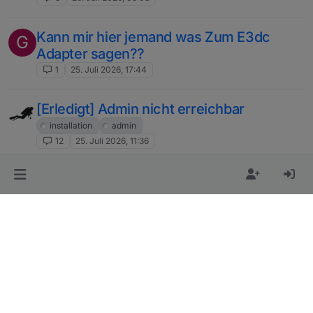
Kann mir hier jemand was Zum E3dc
G
Adapter sagen??
1
25. Juli 2026, 17:44
[Erledigt] Admin nicht erreichbar
installation
admin
12
25. Juli 2026, 11:36
Fronius Ohmpilot
J
fronius ohmpilot
7
25. Juli 2026, 10:28
Frage zur Kombination von den Adaptern
A
EVCC + SourceAnalytix
8
25. Juli 2026, 07:41