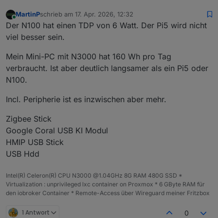
MartinP
schrieb am
17. Apr. 2026, 12:32
zuletzt editiert von
Online
Der N100 hat einen TDP von 6 Watt. Der Pi5 wird nicht
viel besser sein.
Mein Mini-PC mit N3000 hat 160 Wh pro Tag
verbraucht. Ist aber deutlich langsamer als ein Pi5 oder
N100.
Incl. Peripherie ist es inzwischen aber mehr.
Zigbee Stick
Google Coral USB KI Modul
HMIP USB Stick
USB Hdd
Intel(R) Celeron(R) CPU N3000 @1.04GHz 8G RAM 480G SSD *
Virtualization : unprivileged lxc container on Proxmox * 6 GByte RAM für
den iobroker Container * Remote-Access über Wireguard meiner Fritzbox
1 Antwort
0