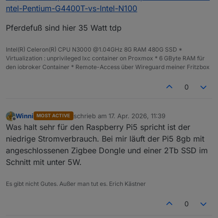
ntel-Pentium-G4400T-vs-Intel-N100
Pferdefuß sind hier 35 Watt tdp
Intel(R) Celeron(R) CPU N3000 @1.04GHz 8G RAM 480G SSD *
Virtualization : unprivileged lxc container on Proxmox * 6 GByte RAM für
den iobroker Container * Remote-Access über Wireguard meiner Fritzbox
0
Winni
schrieb am
17. Apr. 2026, 11:39
MOST ACTIVE
zuletzt editiert von
Offline
Was halt sehr für den Raspberry Pi5 spricht ist der
niedrige Stromverbrauch. Bei mir läuft der Pi5 8gb mit
angeschlossenen Zigbee Dongle und einer 2Tb SSD im
Schnitt mit unter 5W.
Es gibt nicht Gutes. Außer man tut es. Erich Kästner
0