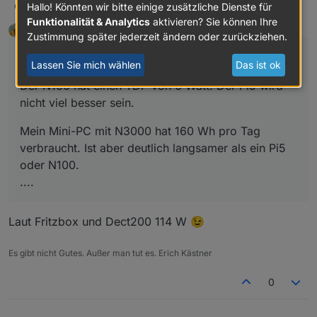
Der N100 hat einen TDP von 6 Watt. Der Pi5 wird nicht
MartinP
Hallo! Könnten wir bitte einige zusätzliche Dienste für
viel besser sein.
Funktionalität & Analytics
aktivieren? Sie können Ihre
Winni
schrieb am
17. Apr. 2026, 13:41
MOST ACTIVE
Mein Mini-PC mit N3000 hat 160 Wh pro Tag
Zustimmung später jederzeit ändern oder zurückziehen.
zuletzt editiert von Winni
Offline
verbraucht. Ist aber deutlich langsamer als ein Pi5 oder
@
MartinP
sagte
:
N100.
Incl. Peripherie ist es inzwischen aber mehr.
Lassen Sie mich wählen
Das ist ok
Der N100 hat einen TDP von 6 Watt. Der Pi5 wird
Zigbee Stick
Google Coral USB KI Modul
nicht viel besser sein.
HMIP USB Stick
USB Hdd
Mein Mini-PC mit N3000 hat 160 Wh pro Tag
verbraucht. Ist aber deutlich langsamer als ein Pi5
oder N100.
....
Laut Fritzbox und Dect200 114 W 😉
Es gibt nicht Gutes. Außer man tut es. Erich Kästner
0