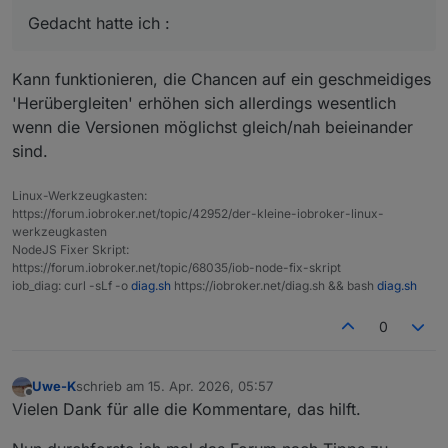
Trixie könnte ich mir sparen auf dem PI.
Gedacht hatte ich :
Gedacht hatte ich :
1.
Altsystem PI auf bookworm belassen.
Kann funktionieren, die Chancen auf ein geschmeidiges
alle Komponenten IOB, Adapter, Zigbee, Debmatic
'Herübergleiten' erhöhen sich allerdings wesentlich
etc auf neuesten Stand bringen
neues System ( Mini Pc ? ) mit Proxomox
wenn die Versionen möglichst gleich/nah beieinander
aufsetzen
IOB installieren
IOB Backup erstellen mit Backup Adapter auf
sind.
Vorteil wäre :
Altsystem
Das alte System wird nicht verändert und kann bei
Backup auf neuem System einspielen
Linux-Werkzeugkasten:
Problemen wieder gestartet werden. Ein zweite
Allerdings habe ich noch nie ein Restore von einem
https://forum.iobroker.net/topic/42952/der-kleine-iobroker-linux-
Festplatte für das neue System habe ich, somit kann
Backup gemacht, daher kenne ich die Fallstricke nicht,
werkzeugkasten
ich das neue System komplett vorbereiten.
wenn man OS übergreifend etwas migriert.
NodeJS Fixer Skript:
https://forum.iobroker.net/topic/68035/iob-node-fix-skript
iob_diag: curl -sLf -o
diag.sh
https://iobroker.net/diag.sh && bash
diag.sh
0
Uwe-K
schrieb am
15. Apr. 2026, 05:57
zuletzt editiert von
Offline
Vielen Dank für alle die Kommentare, das hilft.