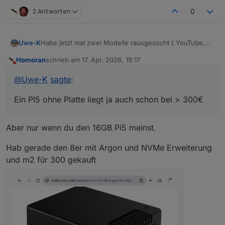
2 Antworten
0
Habe jetzt mal zwei Modelle rausgesucht ( YouTube,
Uwe-K
KI, Forum etc. )
Homoran
schrieb am
17. Apr. 2026, 19:17
lenovo thinkcentre i3 32gb : 349€
zuletzt editiert von
Nicht stören
beelink mini s13 n150 16gb : 449 €
@
Uwe-K
sagte
:
Ein PI5 ohne Platte liegt ja auch schon bei > 300€
Ein PI5 ohne Platte liegt ja auch schon bei > 300€
Mein Plan war inzwischen auf Mini pc und Proxmox
umzusteigen, und Debmatic, influx etc in eigenen
Containern laufen zu lassen.
Sind die beiden oben genannten Modelle dafür over-
Aber nur wenn du den 16GB Pi5 meinst.
sized ?
Hab gerade den 8er mit Argon und NVMe Erweiterung
und m2 für 300 gekauft