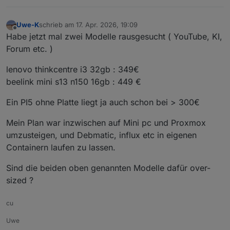
Uwe-K
schrieb am
17. Apr. 2026, 19:09
zuletzt editiert von
Offline
Habe jetzt mal zwei Modelle rausgesucht ( YouTube, KI,
Forum etc. )
lenovo thinkcentre i3 32gb : 349€
beelink mini s13 n150 16gb : 449 €
Ein PI5 ohne Platte liegt ja auch schon bei > 300€
Mein Plan war inzwischen auf Mini pc und Proxmox
umzusteigen, und Debmatic, influx etc in eigenen
Containern laufen zu lassen.
Sind die beiden oben genannten Modelle dafür over-
sized ?
cu
Uwe