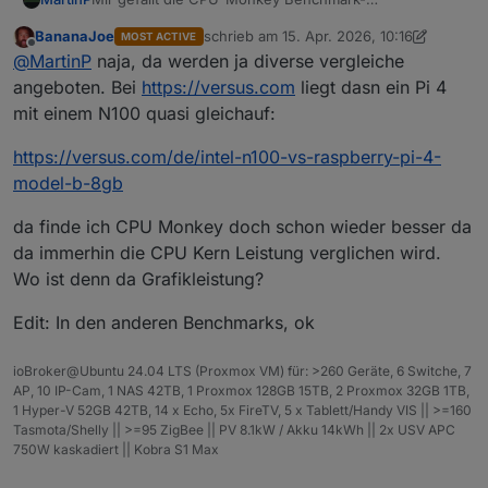
Zusammenstellung nicht so recht...
BananaJoe
schrieb am
15. Apr. 2026, 10:16
MOST ACTIVE
Da steckt mir zu viel Grafikleistung drin. In der Regel
https://www.cpubenchmark.net/singleCompare.php
zuletzt editiert von BananaJoe
Offline
@
MartinP
naja, da werden ja diverse vergleiche
wird der iobroker ja auf einem "Headless" System
betrieben...
Der Pi 4 hat 1/3 der Single Thread Leistung eines N100,
angeboten. Bei
https://versus.com
liegt dasn ein Pi 4
und nur 1/8 der Multi-Thread Leistung.
mit einem N100 quasi gleichauf:
https://versus.com/de/intel-n100-vs-raspberry-pi-4-
model-b-8gb
da finde ich CPU Monkey doch schon wieder besser da
da immerhin die CPU Kern Leistung verglichen wird.
Wo ist denn da Grafikleistung?
Edit: In den anderen Benchmarks, ok
ioBroker@Ubuntu 24.04 LTS (Proxmox VM) für: >260 Geräte, 6 Switche, 7
AP, 10 IP-Cam, 1 NAS 42TB, 1 Proxmox 128GB 15TB, 2 Proxmox 32GB 1TB,
1 Hyper-V 52GB 42TB, 14 x Echo, 5x FireTV, 5 x Tablett/Handy VIS || >=160
Tasmota/Shelly || >=95 ZigBee || PV 8.1kW / Akku 14kWh || 2x USV APC
750W kaskadiert || Kobra S1 Max