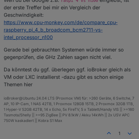
raspi 4 vs n100
der erste Treffer bei mir ein Vergleich der
Geschwindigkeit:
https://www.cpu-monkey.com/de/compare_cpu-
raspberry_pi_4_b_broadcom_bcm2711-vs-
intel_processor_n100
Gerade bei gebrauchten Systemen würde immer so
gegenprüfen, die GHz Zahlen sagen nicht viel.
Da könntest du ggf. überlegen ggf. ioBroker gleich als
VM oder LXC installierst -dazu gibt es schon einige
Themen hier
ioBroker@Ubuntu 24.04 LTS (Proxmox VM) für: >260 Geräte, 6 Switche, 7
AP, 10 IP-Cam, 1 NAS 42TB, 1 Proxmox 128GB 15TB, 2 Proxmox 32GB 1TB,
1 Hyper-V 52GB 42TB, 14 x Echo, 5x FireTV, 5 x Tablett/Handy VIS || >=160
Tasmota/Shelly || >=95 ZigBee || PV 8.1kW / Akku 14kWh || 2x USV APC
750W kaskadiert || Kobra S1 Max
1