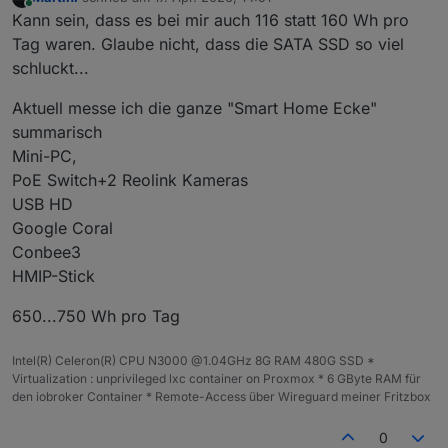
zuletzt editiert von
Online
Kann sein, dass es bei mir auch 116 statt 160 Wh pro
Tag waren. Glaube nicht, dass die SATA SSD so viel
schluckt...
Aktuell messe ich die ganze "Smart Home Ecke"
summarisch
Mini-PC,
PoE Switch+2 Reolink Kameras
USB HD
Google Coral
Conbee3
HMIP-Stick
650...750 Wh pro Tag
Intel(R) Celeron(R) CPU N3000 @1.04GHz 8G RAM 480G SSD *
Virtualization : unprivileged lxc container on Proxmox * 6 GByte RAM für
den iobroker Container * Remote-Access über Wireguard meiner Fritzbox
0