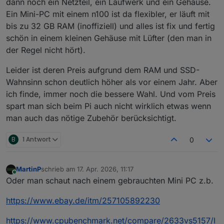
dann noch ein Netzteil, ein Laufwerk und ein Gehäuse.
Ein Mini-PC mit einem n100 ist da flexibler, er läuft mit
bis zu 32 GB RAM (inoffiziell) und alles ist fix und fertig
schön in einem kleinen Gehäuse mit Lüfter (den man in
der Regel nicht hört).
Leider ist deren Preis aufgrund dem RAM und SSD-
Wahnsinn schon deutlich höher als vor einem Jahr. Aber
ich finde, immer noch die bessere Wahl. Und vom Preis
spart man sich beim Pi auch nicht wirklich etwas wenn
man auch das nötige Zubehör berücksichtigt.
B
1 Antwort
0
MartinP
schrieb am
17. Apr. 2026, 11:17
zuletzt editiert von
Online
Oder man schaut nach einem gebrauchten Mini PC z.b.
https://www.ebay.de/itm/257105892230
https://www.cpubenchmark.net/compare/2633vs5157/I