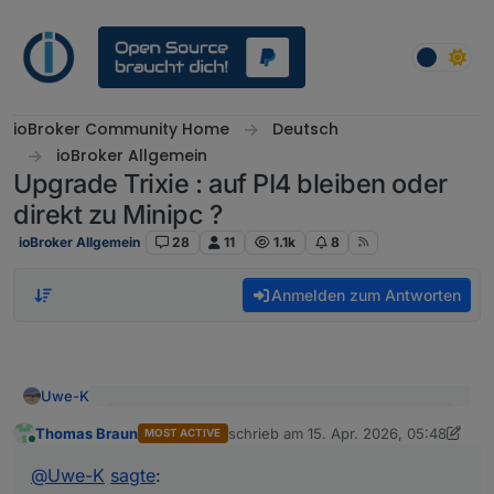
Weiter zum Inhalt
ioBroker Community Home
Deutsch
ioBroker Allgemein
Upgrade Trixie : auf PI4 bleiben oder
direkt zu Minipc ?
ioBroker Allgemein
28
11
1.1k
8
Anmelden zum Antworten
Uwe-K
@
Uwe-K
sagte
:
Thomas Braun
schrieb am
15. Apr. 2026, 05:48
MOST ACTIVE
zuletzt editiert von Thomas Braun
Online
Ich hatte gedacht ich könnte mir evtl das
@
Uwe-K
sagte
:
Ich meinte nur das OS Upgrade von Bookworm ->
Upgrade auf dem PI sparen.