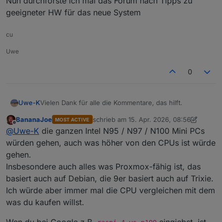
Nun durchforste ich mal das Forum nach Tipps zu
geeigneter HW für das neue System
cu
Uwe
0
Vielen Dank für alle die Kommentare, das hilft.
Uwe-K
BananaJoe
schrieb am
15. Apr. 2026, 08:56
MOST ACTIVE
Nun durchforste ich mal das Forum nach Tipps zu
zuletzt editiert von BananaJoe
Offline
@
Uwe-K
die ganzen Intel N95 / N97 / N100 Mini PCs
geeigneter HW für das neue System
würden gehen, auch was höher von den CPUs ist würde
gehen.
Insbesondere auch alles was Proxmox-fähig ist, das
basiert auch auf Debian, die 9er basiert auch auf Trixie.
Ich würde aber immer mal die CPU vergleichen mit dem
was du kaufen willst.
Wen du bei Google z.B.
eingiebst, ist