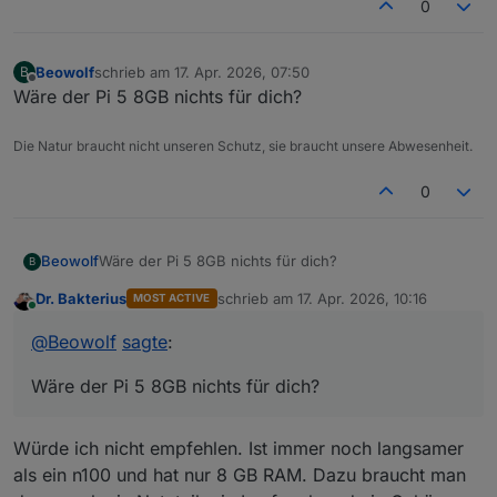
0
Beowolf
schrieb am
17. Apr. 2026, 07:50
B
zuletzt editiert von
Offline
Wäre der Pi 5 8GB nichts für dich?
Die Natur braucht nicht unseren Schutz, sie braucht unsere Abwesenheit.
0
Beowolf
Wäre der Pi 5 8GB nichts für dich?
B
Dr. Bakterius
schrieb am
17. Apr. 2026, 10:16
MOST ACTIVE
zuletzt editiert von
Online
@
Beowolf
sagte
:
Wäre der Pi 5 8GB nichts für dich?
Würde ich nicht empfehlen. Ist immer noch langsamer
als ein n100 und hat nur 8 GB RAM. Dazu braucht man