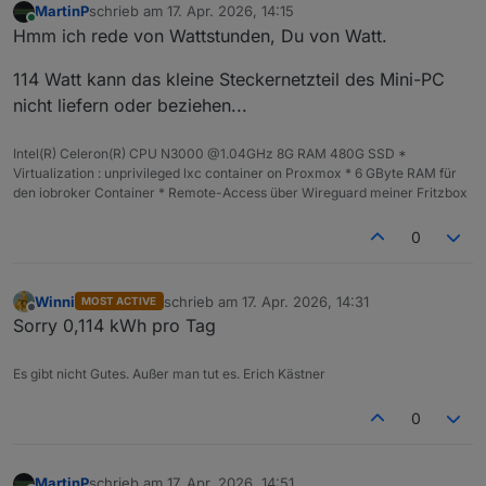
MartinP
schrieb am
17. Apr. 2026, 14:15
zuletzt editiert von
Online
Hmm ich rede von Wattstunden, Du von Watt.
114 Watt kann das kleine Steckernetzteil des Mini-PC
nicht liefern oder beziehen...
Intel(R) Celeron(R) CPU N3000 @1.04GHz 8G RAM 480G SSD *
Virtualization : unprivileged lxc container on Proxmox * 6 GByte RAM für
den iobroker Container * Remote-Access über Wireguard meiner Fritzbox
0
Winni
schrieb am
17. Apr. 2026, 14:31
MOST ACTIVE
zuletzt editiert von
Offline
Sorry 0,114 kWh pro Tag
Es gibt nicht Gutes. Außer man tut es. Erich Kästner
0
MartinP
schrieb am
17. Apr. 2026, 14:51