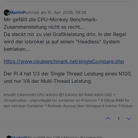
MartinP
schrieb am
15. Apr. 2026, 09:38
zuletzt editiert von
Online
Mir gefällt die CPU-Monkey Benchmark-
Zusammenstellung nicht so recht...
Da steckt mir zu viel Grafikleistung drin. In der Regel
wird der iobroker ja auf einem "Headless" System
betrieben...
https://www.cpubenchmark.net/singleCompare.php
Der Pi 4 hat 1/3 der Single Thread Leistung eines N100,
und nur 1/8 der Multi-Thread Leistung.
Intel(R) Celeron(R) CPU N3000 @1.04GHz 8G RAM 480G SSD *
Virtualization : unprivileged lxc container on Proxmox * 6 GByte RAM für
den iobroker Container * Remote-Access über Wireguard meiner Fritzbox
1
Mir gefällt die CPU-Monkey Benchmark-
MartinP