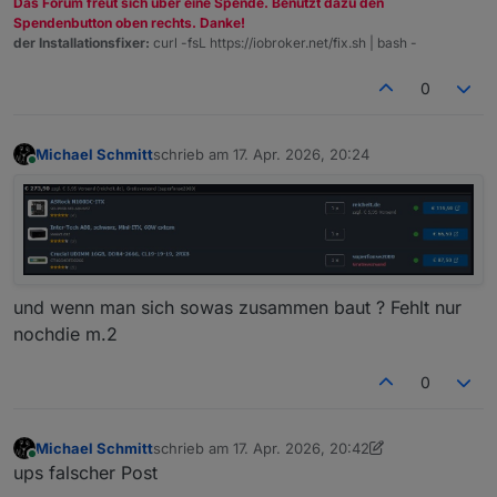
Das Forum freut sich über eine Spende. Benutzt dazu den
Spendenbutton oben rechts. Danke!
der Installationsfixer:
curl -fsL https://iobroker.net/fix.sh | bash -
0
Michael Schmitt
schrieb am
17. Apr. 2026, 20:24
zuletzt editiert von
Online
und wenn man sich sowas zusammen baut ? Fehlt nur
nochdie m.2
0
Michael Schmitt
schrieb am
17. Apr. 2026, 20:42
zuletzt editiert von Michael Schmitt
Online
ups falscher Post