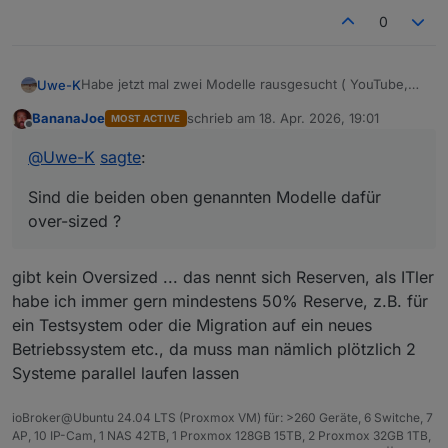
0
Habe jetzt mal zwei Modelle rausgesucht ( YouTube,
Uwe-K
KI, Forum etc. )
BananaJoe
schrieb am
18. Apr. 2026, 19:01
MOST ACTIVE
lenovo thinkcentre i3 32gb : 349€
zuletzt editiert von
Offline
beelink mini s13 n150 16gb : 449 €
@
Uwe-K
sagte
:
Ein PI5 ohne Platte liegt ja auch schon bei > 300€
Sind die beiden oben genannten Modelle dafür
Mein Plan war inzwischen auf Mini pc und Proxmox
umzusteigen, und Debmatic, influx etc in eigenen
over-sized ?
Containern laufen zu lassen.
Sind die beiden oben genannten Modelle dafür over-
sized ?
gibt kein Oversized ... das nennt sich Reserven, als ITler
habe ich immer gern mindestens 50% Reserve, z.B. für
ein Testsystem oder die Migration auf ein neues
Betriebssystem etc., da muss man nämlich plötzlich 2
Systeme parallel laufen lassen
ioBroker@Ubuntu 24.04 LTS (Proxmox VM) für: >260 Geräte, 6 Switche, 7
AP, 10 IP-Cam, 1 NAS 42TB, 1 Proxmox 128GB 15TB, 2 Proxmox 32GB 1TB,