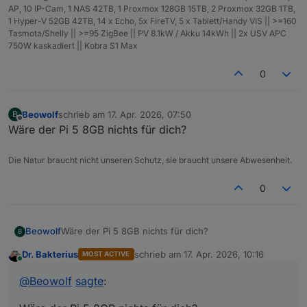
AP, 10 IP-Cam, 1 NAS 42TB, 1 Proxmox 128GB 15TB, 2 Proxmox 32GB 1TB,
1 Hyper-V 52GB 42TB, 14 x Echo, 5x FireTV, 5 x Tablett/Handy VIS || >=160
Tasmota/Shelly || >=95 ZigBee || PV 8.1kW / Akku 14kWh || 2x USV APC
750W kaskadiert || Kobra S1 Max
0
Beowolf
schrieb am
17. Apr. 2026, 07:50
B
zuletzt editiert von
Offline
Wäre der Pi 5 8GB nichts für dich?
Die Natur braucht nicht unseren Schutz, sie braucht unsere Abwesenheit.
0
Beowolf
Wäre der Pi 5 8GB nichts für dich?
B
Dr. Bakterius
schrieb am
17. Apr. 2026, 10:16
MOST ACTIVE
zuletzt editiert von
Online
@
Beowolf
sagte
: