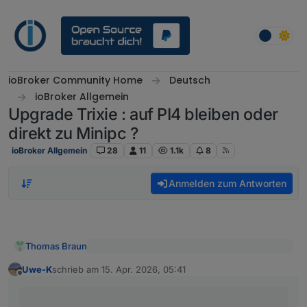
Weiter zum Inhalt
ioBroker Community Home
Deutsch
ioBroker Allgemein
Upgrade Trixie : auf PI4 bleiben oder
direkt zu Minipc ?
ioBroker Allgemein
28
11
1.1k
8
Anmelden zum Antworten
Thomas Braun
@
Uwe-K
sagte
:
Uwe-K
schrieb am
15. Apr. 2026, 05:41
zuletzt editiert von
Offline
Dann ist halt das Versionsdelta größer und ein
Ich hatte gedacht ich könnte mir evtl das
Wechsel kann u. U. schwieriger werden.
Upgrade auf dem PI sparen.
Auch bei einem Dist-Upgrade fährt man die