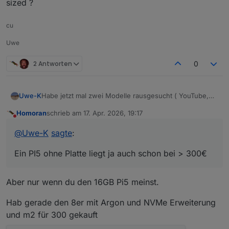
sized ?
cu
Uwe
2 Antworten
0
Habe jetzt mal zwei Modelle rausgesucht ( YouTube,
Uwe-K
KI, Forum etc. )
Homoran
schrieb am
17. Apr. 2026, 19:17
lenovo thinkcentre i3 32gb : 349€
zuletzt editiert von
Nicht stören
beelink mini s13 n150 16gb : 449 €
@
Uwe-K
sagte
:
Ein PI5 ohne Platte liegt ja auch schon bei > 300€
Ein PI5 ohne Platte liegt ja auch schon bei > 300€
Mein Plan war inzwischen auf Mini pc und Proxmox
umzusteigen, und Debmatic, influx etc in eigenen
Containern laufen zu lassen.
Sind die beiden oben genannten Modelle dafür over-
Aber nur wenn du den 16GB Pi5 meinst.
sized ?
Hab gerade den 8er mit Argon und NVMe Erweiterung
und m2 für 300 gekauft