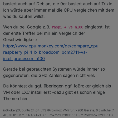
basiert auch auf Debian, die 9er basiert auch auf Trixie.
Ich würde aber immer mal die CPU vergleichen mit dem
was du kaufen willst.
Wen du bei Google z.B.
eingiebst, ist
raspi 4 vs n100
der erste Treffer bei mir ein Vergleich der
Geschwindigkeit:
https://www.cpu-monkey.com/de/compare_cpu-
raspberry_pi_4_b_broadcom_bcm2711-vs-
intel_processor_n100
Gerade bei gebrauchten Systemen würde immer so
gegenprüfen, die GHz Zahlen sagen nicht viel.
Da könntest du ggf. überlegen ggf. ioBroker gleich als
VM oder LXC installierst -dazu gibt es schon einige
Themen hier
ioBroker@Ubuntu 24.04 LTS (Proxmox VM) für: >260 Geräte, 6 Switche, 7
AP, 10 IP-Cam, 1 NAS 42TB, 1 Proxmox 128GB 15TB, 2 Proxmox 32GB 1TB,