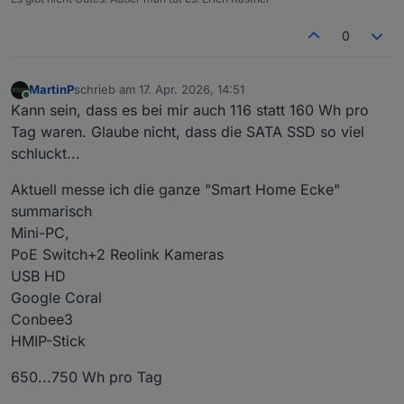
0
MartinP
schrieb am
17. Apr. 2026, 14:51
zuletzt editiert von
Online
Kann sein, dass es bei mir auch 116 statt 160 Wh pro
Tag waren. Glaube nicht, dass die SATA SSD so viel
schluckt...
Aktuell messe ich die ganze "Smart Home Ecke"
summarisch
Mini-PC,
PoE Switch+2 Reolink Kameras
USB HD
Google Coral
Conbee3
HMIP-Stick
650...750 Wh pro Tag