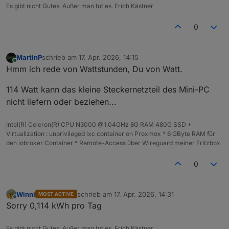
Es gibt nicht Gutes. Außer man tut es. Erich Kästner
0
MartinP
schrieb am
17. Apr. 2026, 14:15
zuletzt editiert von
Online
Hmm ich rede von Wattstunden, Du von Watt.
114 Watt kann das kleine Steckernetzteil des Mini-PC
nicht liefern oder beziehen...
Intel(R) Celeron(R) CPU N3000 @1.04GHz 8G RAM 480G SSD *
Virtualization : unprivileged lxc container on Proxmox * 6 GByte RAM für
den iobroker Container * Remote-Access über Wireguard meiner Fritzbox
0
Winni
schrieb am
17. Apr. 2026, 14:31
MOST ACTIVE
zuletzt editiert von
Offline
Sorry 0,114 kWh pro Tag
Es gibt nicht Gutes. Außer man tut es. Erich Kästner