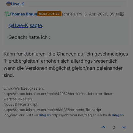
Uwe-K
@
Uwe-K
sagte
:
Thomas Braun
schrieb am
15. Apr. 2026, 05:48
MOST ACTIVE
zuletzt editiert von Thomas Braun
Online
Ich hatte gedacht ich könnte mir evtl das
@
Uwe-K
sagte
:
Ich meinte nur das OS Upgrade von Bookworm ->
Upgrade auf dem PI sparen.
Trixie könnte ich mir sparen auf dem PI.
Gedacht hatte ich :
Gedacht hatte ich :
1.
Altsystem PI auf bookworm belassen.
Kann funktionieren, die Chancen auf ein geschmeidiges
alle Komponenten IOB, Adapter, Zigbee, Debmatic
'Herübergleiten' erhöhen sich allerdings wesentlich
etc auf neuesten Stand bringen
neues System ( Mini Pc ? ) mit Proxomox
wenn die Versionen möglichst gleich/nah beieinander
aufsetzen
IOB installieren
IOB Backup erstellen mit Backup Adapter auf
sind.
Vorteil wäre :
Altsystem
Das alte System wird nicht verändert und kann bei
Backup auf neuem System einspielen
Linux-Werkzeugkasten:
Problemen wieder gestartet werden. Ein zweite
Allerdings habe ich noch nie ein Restore von einem
https://forum.iobroker.net/topic/42952/der-kleine-iobroker-linux-
Festplatte für das neue System habe ich, somit kann
Backup gemacht, daher kenne ich die Fallstricke nicht,
werkzeugkasten
ich das neue System komplett vorbereiten.
wenn man OS übergreifend etwas migriert.
NodeJS Fixer Skript:
https://forum.iobroker.net/topic/68035/iob-node-fix-skript
iob_diag: curl -sLf -o
diag.sh
https://iobroker.net/diag.sh && bash
diag.sh
0