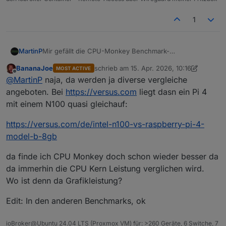
1
Mir gefällt die CPU-Monkey Benchmark-
MartinP
Zusammenstellung nicht so recht...
BananaJoe
schrieb am
15. Apr. 2026, 10:16
MOST ACTIVE
Da steckt mir zu viel Grafikleistung drin. In der Regel
https://www.cpubenchmark.net/singleCompare.php
zuletzt editiert von BananaJoe
Offline
@
MartinP
naja, da werden ja diverse vergleiche
wird der iobroker ja auf einem "Headless" System
betrieben...
Der Pi 4 hat 1/3 der Single Thread Leistung eines N100,
angeboten. Bei
https://versus.com
liegt dasn ein Pi 4
und nur 1/8 der Multi-Thread Leistung.
mit einem N100 quasi gleichauf:
https://versus.com/de/intel-n100-vs-raspberry-pi-4-
model-b-8gb
da finde ich CPU Monkey doch schon wieder besser da
da immerhin die CPU Kern Leistung verglichen wird.
Wo ist denn da Grafikleistung?
Edit: In den anderen Benchmarks, ok
ioBroker@Ubuntu 24.04 LTS (Proxmox VM) für: >260 Geräte, 6 Switche, 7