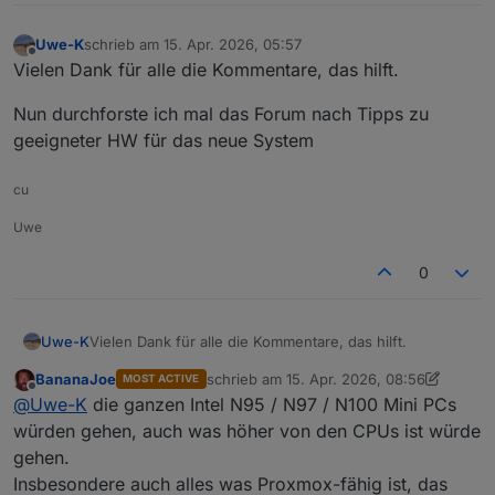
Uwe-K
schrieb am
15. Apr. 2026, 05:57
zuletzt editiert von
Offline
Vielen Dank für alle die Kommentare, das hilft.
Nun durchforste ich mal das Forum nach Tipps zu
geeigneter HW für das neue System
cu
Uwe
0
Vielen Dank für alle die Kommentare, das hilft.
Uwe-K
BananaJoe
schrieb am
15. Apr. 2026, 08:56
MOST ACTIVE
Nun durchforste ich mal das Forum nach Tipps zu
zuletzt editiert von BananaJoe
Offline
@
Uwe-K
die ganzen Intel N95 / N97 / N100 Mini PCs
geeigneter HW für das neue System
würden gehen, auch was höher von den CPUs ist würde
gehen.
Insbesondere auch alles was Proxmox-fähig ist, das