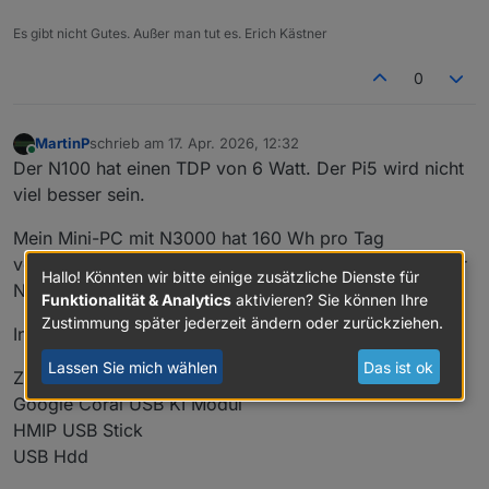
Es gibt nicht Gutes. Außer man tut es. Erich Kästner
0
MartinP
schrieb am
17. Apr. 2026, 12:32
zuletzt editiert von
Online
Der N100 hat einen TDP von 6 Watt. Der Pi5 wird nicht
viel besser sein.
Mein Mini-PC mit N3000 hat 160 Wh pro Tag
verbraucht. Ist aber deutlich langsamer als ein Pi5 oder
Hallo! Könnten wir bitte einige zusätzliche Dienste für
N100.
Funktionalität & Analytics
aktivieren? Sie können Ihre
Zustimmung später jederzeit ändern oder zurückziehen.
Incl. Peripherie ist es inzwischen aber mehr.
Lassen Sie mich wählen
Das ist ok
Zigbee Stick
Google Coral USB KI Modul
HMIP USB Stick
USB Hdd