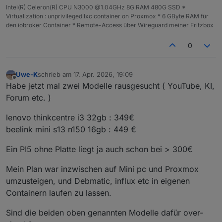
Intel(R) Celeron(R) CPU N3000 @1.04GHz 8G RAM 480G SSD *
Virtualization : unprivileged lxc container on Proxmox * 6 GByte RAM für
den iobroker Container * Remote-Access über Wireguard meiner Fritzbox
0
Uwe-K
schrieb am
17. Apr. 2026, 19:09
zuletzt editiert von
Offline
Habe jetzt mal zwei Modelle rausgesucht ( YouTube, KI,
Forum etc. )
lenovo thinkcentre i3 32gb : 349€
beelink mini s13 n150 16gb : 449 €
Ein PI5 ohne Platte liegt ja auch schon bei > 300€
Mein Plan war inzwischen auf Mini pc und Proxmox
umzusteigen, und Debmatic, influx etc in eigenen
Containern laufen zu lassen.
Sind die beiden oben genannten Modelle dafür over-