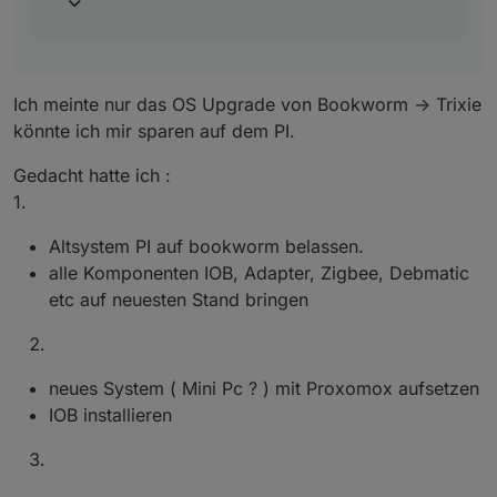
Versionen soweit wie möglich aneinander
heran. Also das Altsystem muss auf dem letzten
Stand sein und man springt dann von dort aus
auf das neue Release.
Ich meinte nur das OS Upgrade von Bookworm -> Trixie
könnte ich mir sparen auf dem PI.
Gedacht hatte ich :
1.
Altsystem PI auf bookworm belassen.
alle Komponenten IOB, Adapter, Zigbee, Debmatic
etc auf neuesten Stand bringen
neues System ( Mini Pc ? ) mit Proxomox aufsetzen
IOB installieren