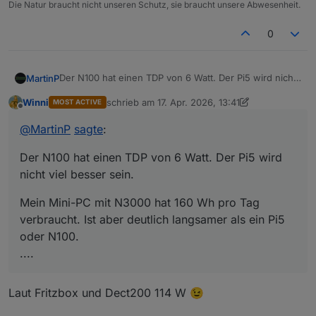
Die Natur braucht nicht unseren Schutz, sie braucht unsere Abwesenheit.
0
Der N100 hat einen TDP von 6 Watt. Der Pi5 wird nicht
MartinP
viel besser sein.
Winni
schrieb am
17. Apr. 2026, 13:41
MOST ACTIVE
Mein Mini-PC mit N3000 hat 160 Wh pro Tag
zuletzt editiert von Winni
Offline
verbraucht. Ist aber deutlich langsamer als ein Pi5 oder
@
MartinP
sagte
:
N100.
Incl. Peripherie ist es inzwischen aber mehr.
Der N100 hat einen TDP von 6 Watt. Der Pi5 wird
Zigbee Stick
Google Coral USB KI Modul
nicht viel besser sein.
HMIP USB Stick
USB Hdd
Mein Mini-PC mit N3000 hat 160 Wh pro Tag
verbraucht. Ist aber deutlich langsamer als ein Pi5
oder N100.
....
Laut Fritzbox und Dect200 114 W 😉