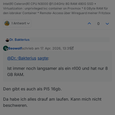
Intel(R) Celeron(R) CPU N3000 @1.04GHz 8G RAM 480G SSD *
Virtualization : unprivileged lxc container on Proxmox * 6 GByte RAM für
den iobroker Container * Remote-Access über Wireguard meiner Fritzbox
1 Antwort
0
Dr. Bakterius
@
Beowolf
sagte
:
Beowolf
schrieb am
17. Apr. 2026, 13:31
B
zuletzt editiert von Beowolf
Offline
Würde ich nicht empfehlen. Ist immer noch
Wäre der Pi 5 8GB nichts für dich?
langsamer als ein n100 und hat nur 8 GB RAM.
@
Dr.-Bakterius
sagte
:
Dazu braucht man dann noch ein Netzteil, ein
Leider ist deren Preis aufgrund dem RAM und
Laufwerk und ein Gehäuse. Ein Mini-PC mit
SSD-Wahnsinn schon deutlich höher als vor
Ist immer noch langsamer als ein n100 und hat nur 8
einem n100 ist da flexibler, er läuft mit bis zu 32
einem Jahr. Aber ich finde, immer noch die
GB RAM.
GB RAM (inoffiziell) und alles ist fix und fertig
bessere Wahl. Und vom Preis spart man sich beim
schön in einem kleinen Gehäuse mit Lüfter (den
Pi auch nicht wirklich etwas wenn man auch das
man in der Regel nicht hört).
nötige Zubehör berücksichtigt.
Den gibt es auch als Pi5 16gb.
Da habe ich alles drauf am laufen. Kann mich nicht
beschweren.