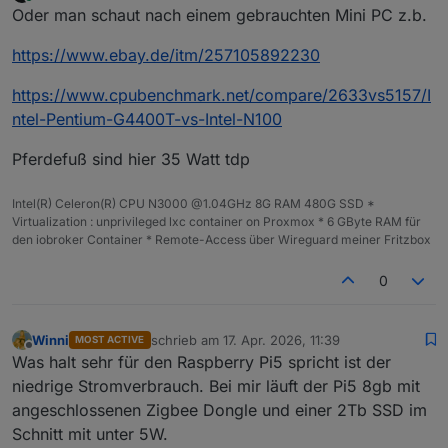
zuletzt editiert von
Online
Oder man schaut nach einem gebrauchten Mini PC z.b.
https://www.ebay.de/itm/257105892230
https://www.cpubenchmark.net/compare/2633vs5157/I
ntel-Pentium-G4400T-vs-Intel-N100
Pferdefuß sind hier 35 Watt tdp
Intel(R) Celeron(R) CPU N3000 @1.04GHz 8G RAM 480G SSD *
Virtualization : unprivileged lxc container on Proxmox * 6 GByte RAM für
den iobroker Container * Remote-Access über Wireguard meiner Fritzbox
0
Winni
schrieb am
17. Apr. 2026, 11:39
MOST ACTIVE
zuletzt editiert von
Offline
Was halt sehr für den Raspberry Pi5 spricht ist der
niedrige Stromverbrauch. Bei mir läuft der Pi5 8gb mit
angeschlossenen Zigbee Dongle und einer 2Tb SSD im
Schnitt mit unter 5W.