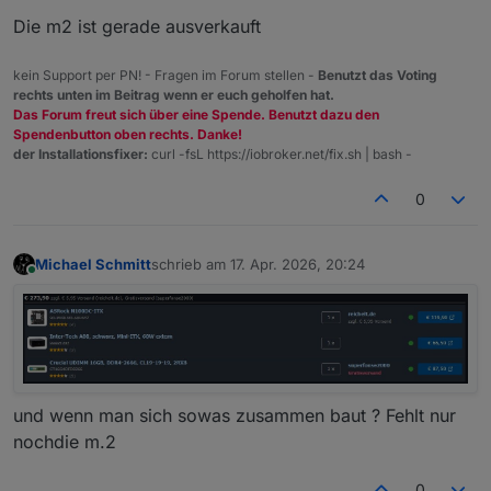
Die m2 ist gerade ausverkauft
kein Support per PN! - Fragen im Forum stellen -
Benutzt das Voting
rechts unten im Beitrag wenn er euch geholfen hat.
Das Forum freut sich über eine Spende. Benutzt dazu den
Spendenbutton oben rechts. Danke!
der Installationsfixer:
curl -fsL https://iobroker.net/fix.sh | bash -
0
Michael Schmitt
schrieb am
17. Apr. 2026, 20:24
zuletzt editiert von
Online
und wenn man sich sowas zusammen baut ? Fehlt nur
nochdie m.2
0