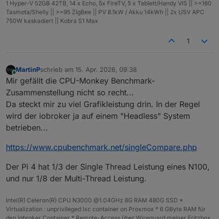
1 Hyper-V 52GB 42TB, 14 x Echo, 5x FireTV, 5 x Tablett/Handy VIS || >=160
Tasmota/Shelly || >=95 ZigBee || PV 8.1kW / Akku 14kWh || 2x USV APC
750W kaskadiert || Kobra S1 Max
1
MartinP
schrieb am
15. Apr. 2026, 09:38
zuletzt editiert von
Online
Mir gefällt die CPU-Monkey Benchmark-
Zusammenstellung nicht so recht...
Da steckt mir zu viel Grafikleistung drin. In der Regel
wird der iobroker ja auf einem "Headless" System
betrieben...
https://www.cpubenchmark.net/singleCompare.php
Der Pi 4 hat 1/3 der Single Thread Leistung eines N100,
und nur 1/8 der Multi-Thread Leistung.
Intel(R) Celeron(R) CPU N3000 @1.04GHz 8G RAM 480G SSD *
Virtualization : unprivileged lxc container on Proxmox * 6 GByte RAM für
den iobroker Container * Remote-Access über Wireguard meiner Fritzbox