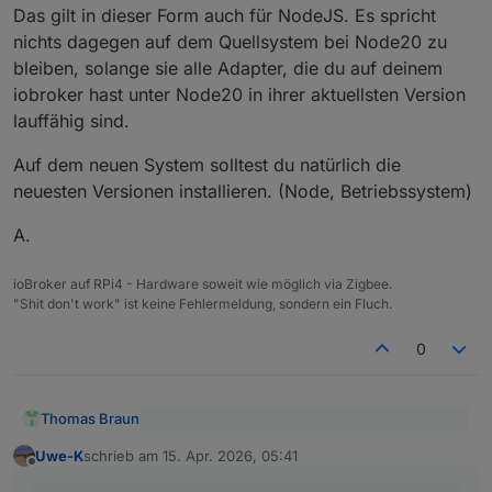
Das gilt in dieser Form auch für NodeJS. Es spricht
nichts dagegen auf dem Quellsystem bei Node20 zu
bleiben, solange sie alle Adapter, die du auf deinem
iobroker hast unter Node20 in ihrer aktuellsten Version
lauffähig sind.
Auf dem neuen System solltest du natürlich die
neuesten Versionen installieren. (Node, Betriebssystem)
A.
ioBroker auf RPi4 - Hardware soweit wie möglich via Zigbee.
"Shit don't work" ist keine Fehlermeldung, sondern ein Fluch.
0
Thomas Braun
@
Uwe-K
sagte
:
Uwe-K
schrieb am
15. Apr. 2026, 05:41
zuletzt editiert von
Offline
Dann ist halt das Versionsdelta größer und ein
Ich hatte gedacht ich könnte mir evtl das