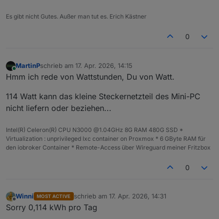
Es gibt nicht Gutes. Außer man tut es. Erich Kästner
0
MartinP
schrieb am
17. Apr. 2026, 14:15
zuletzt editiert von
Online
Hmm ich rede von Wattstunden, Du von Watt.
114 Watt kann das kleine Steckernetzteil des Mini-PC
nicht liefern oder beziehen...
Intel(R) Celeron(R) CPU N3000 @1.04GHz 8G RAM 480G SSD *
Virtualization : unprivileged lxc container on Proxmox * 6 GByte RAM für
den iobroker Container * Remote-Access über Wireguard meiner Fritzbox
0
Winni
schrieb am
17. Apr. 2026, 14:31
MOST ACTIVE
zuletzt editiert von
Offline
Sorry 0,114 kWh pro Tag