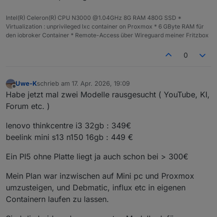
Intel(R) Celeron(R) CPU N3000 @1.04GHz 8G RAM 480G SSD *
Virtualization : unprivileged lxc container on Proxmox * 6 GByte RAM für
den iobroker Container * Remote-Access über Wireguard meiner Fritzbox
0
Uwe-K
schrieb am
17. Apr. 2026, 19:09
zuletzt editiert von
Offline
Habe jetzt mal zwei Modelle rausgesucht ( YouTube, KI,
Forum etc. )
lenovo thinkcentre i3 32gb : 349€
beelink mini s13 n150 16gb : 449 €
Ein PI5 ohne Platte liegt ja auch schon bei > 300€
Mein Plan war inzwischen auf Mini pc und Proxmox
umzusteigen, und Debmatic, influx etc in eigenen
Containern laufen zu lassen.