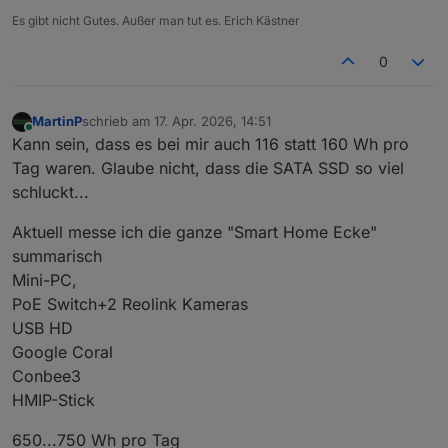
Es gibt nicht Gutes. Außer man tut es. Erich Kästner
0
MartinP
schrieb am
17. Apr. 2026, 14:51
zuletzt editiert von
Online
Kann sein, dass es bei mir auch 116 statt 160 Wh pro
Tag waren. Glaube nicht, dass die SATA SSD so viel
schluckt...
Aktuell messe ich die ganze "Smart Home Ecke"
summarisch
Mini-PC,
PoE Switch+2 Reolink Kameras
USB HD
Google Coral
Conbee3
HMIP-Stick
650...750 Wh pro Tag