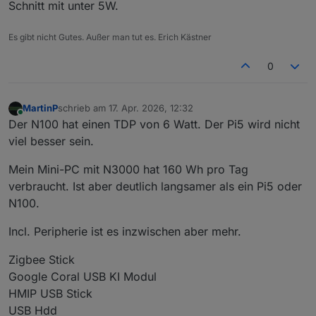
Schnitt mit unter 5W.
Es gibt nicht Gutes. Außer man tut es. Erich Kästner
0
MartinP
schrieb am
17. Apr. 2026, 12:32
zuletzt editiert von
Online
Der N100 hat einen TDP von 6 Watt. Der Pi5 wird nicht
viel besser sein.
Mein Mini-PC mit N3000 hat 160 Wh pro Tag
verbraucht. Ist aber deutlich langsamer als ein Pi5 oder
N100.
Incl. Peripherie ist es inzwischen aber mehr.
Zigbee Stick
Google Coral USB KI Modul
HMIP USB Stick
USB Hdd