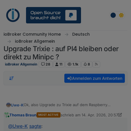
Weiter zum Inhalt
ioBroker Community Home
Deutsch
ioBroker Allgemein
Upgrade Trixie : auf PI4 bleiben oder
direkt zu Minipc ?
ioBroker Allgemein
28
11
1.1k
8
Anmelden zum Antworten
Ok, also Upgrade zu Trixie auf dem Raspberry
Uwe-K
durchführen.
Thomas Braun
schrieb am
14. Apr. 2026, 20:57
MOST ACTIVE
Dann die neue Hardware auch auf den gleichen OS ,
Ich hatte gedacht ich könnte mir evtl das Upgrade auf
zuletzt editiert von Thomas Braun
Online
IOB etcStand bringen und die Updates einspielen.
dem PI sparen. Also die neue HW installieren auf aber,
@
Uwe-K
sagte
:
aber gleiche IOB, Debmatic etc version wie auf dem PI,