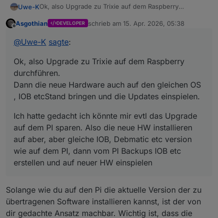
Ok, also Upgrade zu Trixie auf dem Raspberry
Uwe-K
durchführen.
Asgothian
schrieb am
15. Apr. 2026, 05:38
DEVELOPER
Dann die neue Hardware auch auf den gleichen OS ,
Ich hatte gedacht ich könnte mir evtl das Upgrade auf
zuletzt editiert von
Offline
IOB etcStand bringen und die Updates einspielen.
dem PI sparen. Also die neue HW installieren auf aber,
@
Uwe-K
sagte
:
aber gleiche IOB, Debmatic etc version wie auf dem PI,
dann vom PI Backups IOB etc erstellen und auf neuer
Ok, also Upgrade zu Trixie auf dem Raspberry
HW einspielen
durchführen.
Dann die neue Hardware auch auf den gleichen OS
, IOB etcStand bringen und die Updates einspielen.
Ich hatte gedacht ich könnte mir evtl das Upgrade
auf dem PI sparen. Also die neue HW installieren
auf aber, aber gleiche IOB, Debmatic etc version
wie auf dem PI, dann vom PI Backups IOB etc
erstellen und auf neuer HW einspielen
Solange wie du auf den Pi die aktuelle Version der zu
übertragenen Software installieren kannst, ist der von
dir gedachte Ansatz machbar. Wichtig ist, dass die