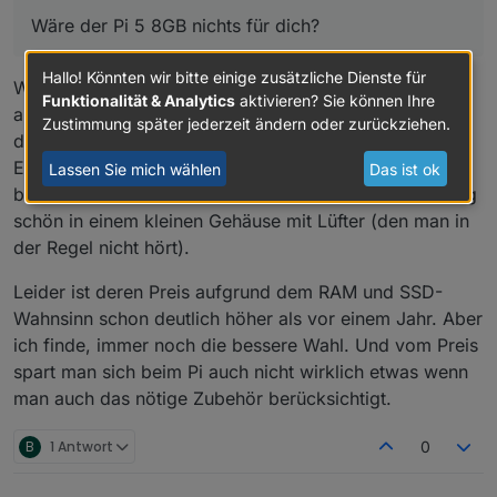
Wäre der Pi 5 8GB nichts für dich?
Hallo! Könnten wir bitte einige zusätzliche Dienste für
Würde ich nicht empfehlen. Ist immer noch langsamer
Funktionalität & Analytics
aktivieren? Sie können Ihre
als ein n100 und hat nur 8 GB RAM. Dazu braucht man
Zustimmung später jederzeit ändern oder zurückziehen.
dann noch ein Netzteil, ein Laufwerk und ein Gehäuse.
Ein Mini-PC mit einem n100 ist da flexibler, er läuft mit
Lassen Sie mich wählen
Das ist ok
bis zu 32 GB RAM (inoffiziell) und alles ist fix und fertig
schön in einem kleinen Gehäuse mit Lüfter (den man in
der Regel nicht hört).
Leider ist deren Preis aufgrund dem RAM und SSD-
Wahnsinn schon deutlich höher als vor einem Jahr. Aber
ich finde, immer noch die bessere Wahl. Und vom Preis
spart man sich beim Pi auch nicht wirklich etwas wenn
man auch das nötige Zubehör berücksichtigt.
B
1 Antwort
0