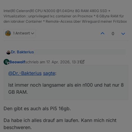
Intel(R) Celeron(R) CPU N3000 @1.04GHz 8G RAM 480G SSD *
Virtualization : unprivileged lxc container on Proxmox * 6 GByte RAM für
den iobroker Container * Remote-Access über Wireguard meiner Fritzbox
1 Antwort
0
Dr. Bakterius
@
Beowolf
sagte
:
Beowolf
schrieb am
17. Apr. 2026, 13:31
B
zuletzt editiert von Beowolf
Offline
Würde ich nicht empfehlen. Ist immer noch
Wäre der Pi 5 8GB nichts für dich?
langsamer als ein n100 und hat nur 8 GB RAM.
@
Dr.-Bakterius
sagte
:
Dazu braucht man dann noch ein Netzteil, ein
Leider ist deren Preis aufgrund dem RAM und
Laufwerk und ein Gehäuse. Ein Mini-PC mit
SSD-Wahnsinn schon deutlich höher als vor
Ist immer noch langsamer als ein n100 und hat nur 8
einem n100 ist da flexibler, er läuft mit bis zu 32
einem Jahr. Aber ich finde, immer noch die
GB RAM.
GB RAM (inoffiziell) und alles ist fix und fertig
bessere Wahl. Und vom Preis spart man sich beim
schön in einem kleinen Gehäuse mit Lüfter (den
Pi auch nicht wirklich etwas wenn man auch das
man in der Regel nicht hört).
nötige Zubehör berücksichtigt.
Den gibt es auch als Pi5 16gb.
Da habe ich alles drauf am laufen. Kann mich nicht
beschweren.