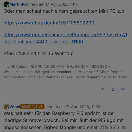
MartinP
schrieb am
17. Apr. 2026, 11:17
zuletzt editiert von
Online
Oder man schaut nach einem gebrauchten Mini PC z.b.
https://www.ebay.de/itm/257105892230
https://www.cpubenchmark.net/compare/2633vs5157/I
ntel-Pentium-G4400T-vs-Intel-N100
Pferdefuß sind hier 35 Watt tdp
Intel(R) Celeron(R) CPU N3000 @1.04GHz 8G RAM 480G SSD *
Virtualization : unprivileged lxc container on Proxmox * 6 GByte RAM für
den iobroker Container * Remote-Access über Wireguard meiner Fritzbox
0
Winni
schrieb am
17. Apr. 2026, 11:39
MOST ACTIVE
zuletzt editiert von
Offline
Was halt sehr für den Raspberry Pi5 spricht ist der
niedrige Stromverbrauch. Bei mir läuft der Pi5 8gb mit
angeschlossenen Zigbee Dongle und einer 2Tb SSD im