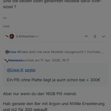
Sind die beiden oben genannten Modelle dafür over-
sized ?
cu
Uwe
2 Antworten
0
Habe jetzt mal zwei Modelle rausgesucht ( YouTube,
Uwe-K
KI, Forum etc. )
Homoran
schrieb am
17. Apr. 2026, 19:17
lenovo thinkcentre i3 32gb : 349€
zuletzt editiert von
Nicht stören
beelink mini s13 n150 16gb : 449 €
@
Uwe-K
sagte
:
Ein PI5 ohne Platte liegt ja auch schon bei > 300€
Ein PI5 ohne Platte liegt ja auch schon bei > 300€
Mein Plan war inzwischen auf Mini pc und Proxmox
umzusteigen, und Debmatic, influx etc in eigenen
Containern laufen zu lassen.
Sind die beiden oben genannten Modelle dafür over-
Aber nur wenn du den 16GB Pi5 meinst.
sized ?
Hab gerade den 8er mit Argon und NVMe Erweiterung
und m2 für 300 gekauft