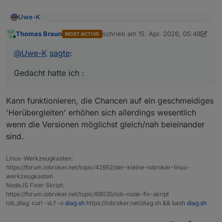
Uwe-K
@
Uwe-K
sagte
:
Thomas Braun
schrieb am
15. Apr. 2026, 05:48
MOST ACTIVE
zuletzt editiert von Thomas Braun
Online
Ich hatte gedacht ich könnte mir evtl das
@
Uwe-K
sagte
:
Ich meinte nur das OS Upgrade von Bookworm ->
Upgrade auf dem PI sparen.
Trixie könnte ich mir sparen auf dem PI.
Gedacht hatte ich :
Gedacht hatte ich :
1.
Altsystem PI auf bookworm belassen.
Kann funktionieren, die Chancen auf ein geschmeidiges
alle Komponenten IOB, Adapter, Zigbee, Debmatic
'Herübergleiten' erhöhen sich allerdings wesentlich
etc auf neuesten Stand bringen
neues System ( Mini Pc ? ) mit Proxomox
wenn die Versionen möglichst gleich/nah beieinander
aufsetzen
IOB installieren
IOB Backup erstellen mit Backup Adapter auf
sind.
Vorteil wäre :
Altsystem
Das alte System wird nicht verändert und kann bei
Backup auf neuem System einspielen
Linux-Werkzeugkasten:
Problemen wieder gestartet werden. Ein zweite
Allerdings habe ich noch nie ein Restore von einem
https://forum.iobroker.net/topic/42952/der-kleine-iobroker-linux-
Festplatte für das neue System habe ich, somit kann
Backup gemacht, daher kenne ich die Fallstricke nicht,
werkzeugkasten
ich das neue System komplett vorbereiten.
wenn man OS übergreifend etwas migriert.
NodeJS Fixer Skript:
https://forum.iobroker.net/topic/68035/iob-node-fix-skript
iob_diag: curl -sLf -o
diag.sh
https://iobroker.net/diag.sh && bash
diag.sh