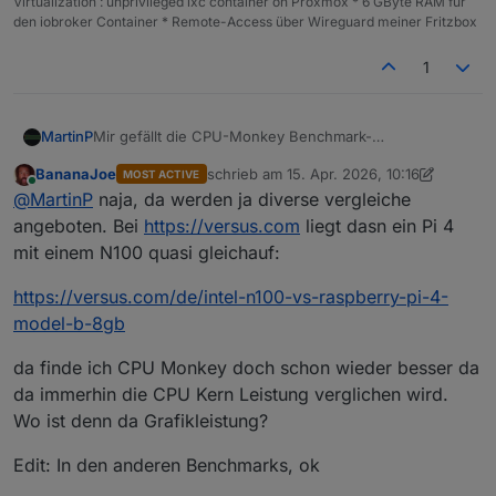
Virtualization : unprivileged lxc container on Proxmox * 6 GByte RAM für
den iobroker Container * Remote-Access über Wireguard meiner Fritzbox
1
Mir gefällt die CPU-Monkey Benchmark-
MartinP
Zusammenstellung nicht so recht...
BananaJoe
schrieb am
15. Apr. 2026, 10:16
MOST ACTIVE
Da steckt mir zu viel Grafikleistung drin. In der Regel
https://www.cpubenchmark.net/singleCompare.php
zuletzt editiert von BananaJoe
Online
@
MartinP
naja, da werden ja diverse vergleiche
wird der iobroker ja auf einem "Headless" System
betrieben...
Der Pi 4 hat 1/3 der Single Thread Leistung eines N100,
angeboten. Bei
https://versus.com
liegt dasn ein Pi 4
und nur 1/8 der Multi-Thread Leistung.
mit einem N100 quasi gleichauf:
https://versus.com/de/intel-n100-vs-raspberry-pi-4-
model-b-8gb
da finde ich CPU Monkey doch schon wieder besser da
da immerhin die CPU Kern Leistung verglichen wird.
Wo ist denn da Grafikleistung?
Edit: In den anderen Benchmarks, ok