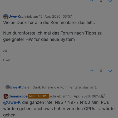
0
Uwe-K
schrieb am
15. Apr. 2026, 05:57
zuletzt editiert von
Offline
Vielen Dank für alle die Kommentare, das hilft.
Nun durchforste ich mal das Forum nach Tipps zu
geeigneter HW für das neue System
cu
Uwe
0
Vielen Dank für alle die Kommentare, das hilft.
Uwe-K
BananaJoe
schrieb am
15. Apr. 2026, 08:56
MOST ACTIVE
Nun durchforste ich mal das Forum nach Tipps zu
zuletzt editiert von BananaJoe
Online
@
Uwe-K
die ganzen Intel N95 / N97 / N100 Mini PCs
geeigneter HW für das neue System
würden gehen, auch was höher von den CPUs ist würde
gehen.