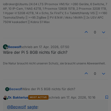
ioBroker@Ubuntu 24.04 LTS (Proxmox VM) für: >260 Geräte, 6 Switche, 7
AP, 10 IP-Cam, 1 NAS 42TB, 1 Proxmox 128GB 15TB, 2 Proxmox 32GB 1TB,
1 Hyper-V 52GB 42TB, 14 x Echo, 5x FireTV, 5 x Tablett/Handy VIS || >=160
Tasmota/Shelly || >=95 ZigBee || PV 8.1kW / Akku 14kWh || 2x USV APC
750W kaskadiert || Kobra S1 Max
0
Beowolf
schrieb am
17. Apr. 2026, 07:50
B
zuletzt editiert von
Offline
Wäre der Pi 5 8GB nichts für dich?
Die Natur braucht nicht unseren Schutz, sie braucht unsere Abwesenheit.
0
Beowolf
Wäre der Pi 5 8GB nichts für dich?
B
Dr. Bakterius
schrieb am
17. Apr. 2026, 10:16
MOST ACTIVE
zuletzt editiert von
Online
@
Beowolf
sagte
: