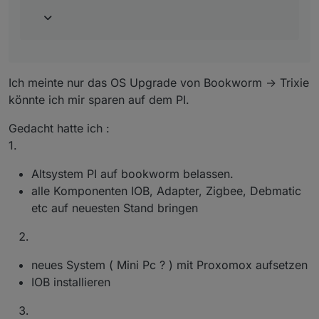
Wechsel kann u. U. schwieriger werden.
Upgrade auf dem PI sparen.
Auch bei einem Dist-Upgrade fährt man die
Versionen soweit wie möglich aneinander
heran. Also das Altsystem muss auf dem letzten
Stand sein und man springt dann von dort aus
auf das neue Release.
Ich meinte nur das OS Upgrade von Bookworm -> Trixie
könnte ich mir sparen auf dem PI.
Gedacht hatte ich :
1.
Altsystem PI auf bookworm belassen.
alle Komponenten IOB, Adapter, Zigbee, Debmatic
etc auf neuesten Stand bringen
neues System ( Mini Pc ? ) mit Proxomox aufsetzen
IOB installieren