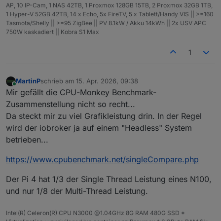
AP, 10 IP-Cam, 1 NAS 42TB, 1 Proxmox 128GB 15TB, 2 Proxmox 32GB 1TB,
1 Hyper-V 52GB 42TB, 14 x Echo, 5x FireTV, 5 x Tablett/Handy VIS || >=160
Tasmota/Shelly || >=95 ZigBee || PV 8.1kW / Akku 14kWh || 2x USV APC
750W kaskadiert || Kobra S1 Max
1
MartinP
schrieb am
15. Apr. 2026, 09:38
zuletzt editiert von
Online
Mir gefällt die CPU-Monkey Benchmark-
Zusammenstellung nicht so recht...
Da steckt mir zu viel Grafikleistung drin. In der Regel
wird der iobroker ja auf einem "Headless" System
betrieben...
https://www.cpubenchmark.net/singleCompare.php
Der Pi 4 hat 1/3 der Single Thread Leistung eines N100,
und nur 1/8 der Multi-Thread Leistung.
Intel(R) Celeron(R) CPU N3000 @1.04GHz 8G RAM 480G SSD *