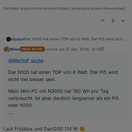
Die Natur braucht nicht unseren Schutz, sie braucht unsere Abwesenheit.
0
Der N100 hat einen TDP von 6 Watt. Der Pi5 wird nicht
MartinP
viel besser sein.
Winni
schrieb am
17. Apr. 2026, 13:41
MOST ACTIVE
Mein Mini-PC mit N3000 hat 160 Wh pro Tag
zuletzt editiert von Winni
Offline
verbraucht. Ist aber deutlich langsamer als ein Pi5 oder
@
MartinP
sagte
:
N100.
Incl. Peripherie ist es inzwischen aber mehr.
Der N100 hat einen TDP von 6 Watt. Der Pi5 wird
Zigbee Stick
Google Coral USB KI Modul
nicht viel besser sein.
HMIP USB Stick
USB Hdd
Mein Mini-PC mit N3000 hat 160 Wh pro Tag
verbraucht. Ist aber deutlich langsamer als ein Pi5
oder N100.
....
Laut Fritzbox und Dect200 114 W 😉