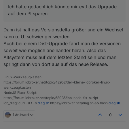
dann vom PI Backups IOB etc erstellen und auf neuer
Ich hatte gedacht ich könnte mir evtl das Upgrade
HW einspielen
auf dem PI sparen.
Dann ist halt das Versionsdelta größer und ein Wechsel
kann u. U. schwieriger werden.
Auch bei einem Dist-Upgrade fährt man die Versionen
soweit wie möglich aneinander heran. Also das
Altsystem muss auf dem letzten Stand sein und man
springt dann von dort aus auf das neue Release.
Linux-Werkzeugkasten:
https://forum.iobroker.net/topic/42952/der-kleine-iobroker-linux-
werkzeugkasten
NodeJS Fixer Skript:
https://forum.iobroker.net/topic/68035/iob-node-fix-skript
iob_diag: curl -sLf -o
diag.sh
https://iobroker.net/diag.sh && bash
diag.sh
1 Antwort
0