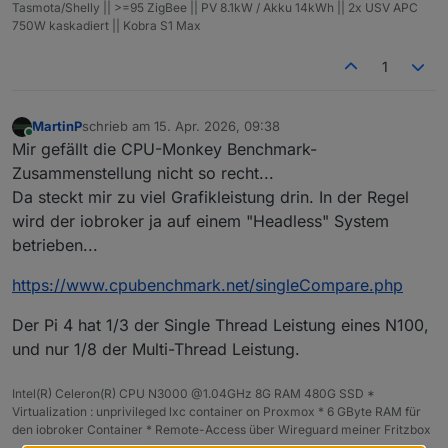
Tasmota/Shelly || >=95 ZigBee || PV 8.1kW / Akku 14kWh || 2x USV APC
750W kaskadiert || Kobra S1 Max
1
MartinP
schrieb am
15. Apr. 2026, 09:38
zuletzt editiert von
Online
Mir gefällt die CPU-Monkey Benchmark-
Zusammenstellung nicht so recht...
Da steckt mir zu viel Grafikleistung drin. In der Regel
wird der iobroker ja auf einem "Headless" System
betrieben...
https://www.cpubenchmark.net/singleCompare.php
Der Pi 4 hat 1/3 der Single Thread Leistung eines N100,
und nur 1/8 der Multi-Thread Leistung.
Intel(R) Celeron(R) CPU N3000 @1.04GHz 8G RAM 480G SSD *
Virtualization : unprivileged lxc container on Proxmox * 6 GByte RAM für
den iobroker Container * Remote-Access über Wireguard meiner Fritzbox