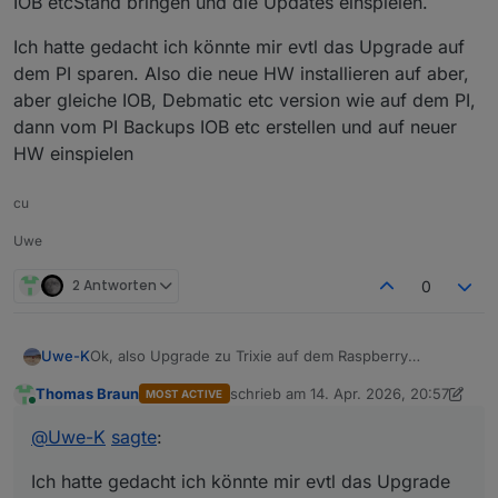
IOB etcStand bringen und die Updates einspielen.
Ich hatte gedacht ich könnte mir evtl das Upgrade auf
dem PI sparen. Also die neue HW installieren auf aber,
aber gleiche IOB, Debmatic etc version wie auf dem PI,
dann vom PI Backups IOB etc erstellen und auf neuer
HW einspielen
cu
Uwe
2 Antworten
0
Ok, also Upgrade zu Trixie auf dem Raspberry
Uwe-K
durchführen.
Thomas Braun
schrieb am
14. Apr. 2026, 20:57
MOST ACTIVE
Dann die neue Hardware auch auf den gleichen OS ,
Ich hatte gedacht ich könnte mir evtl das Upgrade auf
zuletzt editiert von Thomas Braun
Online
IOB etcStand bringen und die Updates einspielen.
dem PI sparen. Also die neue HW installieren auf aber,
@
Uwe-K
sagte
:
aber gleiche IOB, Debmatic etc version wie auf dem PI,
dann vom PI Backups IOB etc erstellen und auf neuer
Ich hatte gedacht ich könnte mir evtl das Upgrade
HW einspielen