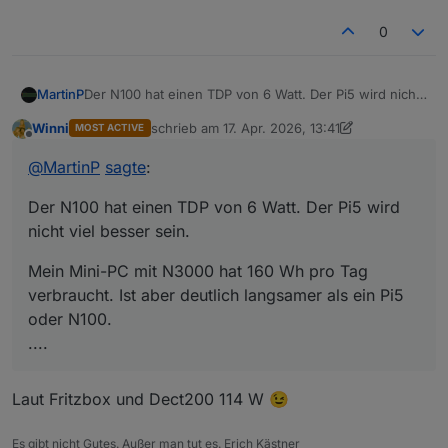
0
Der N100 hat einen TDP von 6 Watt. Der Pi5 wird nicht
MartinP
viel besser sein.
Winni
schrieb am
17. Apr. 2026, 13:41
MOST ACTIVE
Mein Mini-PC mit N3000 hat 160 Wh pro Tag
zuletzt editiert von Winni
Offline
verbraucht. Ist aber deutlich langsamer als ein Pi5 oder
@
MartinP
sagte
:
N100.
Incl. Peripherie ist es inzwischen aber mehr.
Der N100 hat einen TDP von 6 Watt. Der Pi5 wird
Zigbee Stick
Google Coral USB KI Modul
nicht viel besser sein.
HMIP USB Stick
USB Hdd
Mein Mini-PC mit N3000 hat 160 Wh pro Tag
verbraucht. Ist aber deutlich langsamer als ein Pi5
oder N100.
....
Laut Fritzbox und Dect200 114 W 😉
Es gibt nicht Gutes. Außer man tut es. Erich Kästner