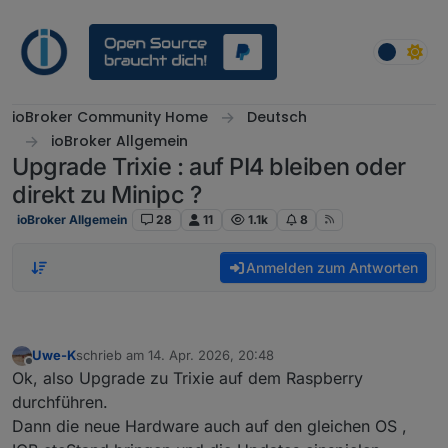
Weiter zum Inhalt
ioBroker Community Home
Deutsch
ioBroker Allgemein
Upgrade Trixie : auf PI4 bleiben oder
direkt zu Minipc ?
ioBroker Allgemein
28
11
1.1k
8
Anmelden zum Antworten
Uwe-K
schrieb am
14. Apr. 2026, 20:48
zuletzt editiert von
Offline
Ok, also Upgrade zu Trixie auf dem Raspberry
durchführen.
Dann die neue Hardware auch auf den gleichen OS ,