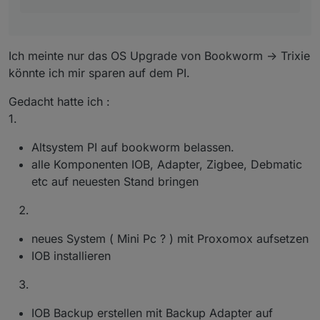
Versionen soweit wie möglich aneinander
heran. Also das Altsystem muss auf dem letzten
Stand sein und man springt dann von dort aus
auf das neue Release.
Ich meinte nur das OS Upgrade von Bookworm -> Trixie
könnte ich mir sparen auf dem PI.
Gedacht hatte ich :
1.
Altsystem PI auf bookworm belassen.
alle Komponenten IOB, Adapter, Zigbee, Debmatic
etc auf neuesten Stand bringen
neues System ( Mini Pc ? ) mit Proxomox aufsetzen
IOB installieren
IOB Backup erstellen mit Backup Adapter auf