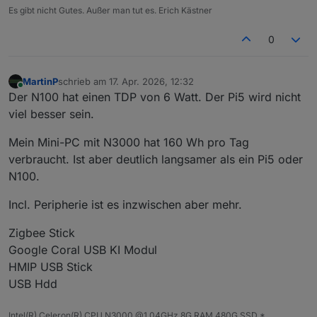
Es gibt nicht Gutes. Außer man tut es. Erich Kästner
0
MartinP
schrieb am
17. Apr. 2026, 12:32
zuletzt editiert von
Online
Der N100 hat einen TDP von 6 Watt. Der Pi5 wird nicht
viel besser sein.
Mein Mini-PC mit N3000 hat 160 Wh pro Tag
verbraucht. Ist aber deutlich langsamer als ein Pi5 oder
N100.
Incl. Peripherie ist es inzwischen aber mehr.
Zigbee Stick
Google Coral USB KI Modul
HMIP USB Stick
USB Hdd
Intel(R) Celeron(R) CPU N3000 @1.04GHz 8G RAM 480G SSD *