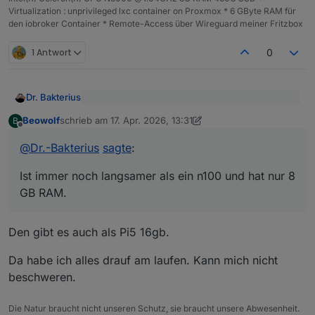
Virtualization : unprivileged lxc container on Proxmox * 6 GByte RAM für
den iobroker Container * Remote-Access über Wireguard meiner Fritzbox
1 Antwort
0
Dr. Bakterius
@
Beowolf
sagte
:
Beowolf
schrieb am
17. Apr. 2026, 13:31
B
zuletzt editiert von Beowolf
Offline
Würde ich nicht empfehlen. Ist immer noch
Wäre der Pi 5 8GB nichts für dich?
langsamer als ein n100 und hat nur 8 GB RAM.
@
Dr.-Bakterius
sagte
:
Dazu braucht man dann noch ein Netzteil, ein
Leider ist deren Preis aufgrund dem RAM und
Laufwerk und ein Gehäuse. Ein Mini-PC mit
SSD-Wahnsinn schon deutlich höher als vor
Ist immer noch langsamer als ein n100 und hat nur 8
einem n100 ist da flexibler, er läuft mit bis zu 32
einem Jahr. Aber ich finde, immer noch die
GB RAM.
GB RAM (inoffiziell) und alles ist fix und fertig
bessere Wahl. Und vom Preis spart man sich beim
schön in einem kleinen Gehäuse mit Lüfter (den
Pi auch nicht wirklich etwas wenn man auch das
man in der Regel nicht hört).
nötige Zubehör berücksichtigt.
Den gibt es auch als Pi5 16gb.
Da habe ich alles drauf am laufen. Kann mich nicht
beschweren.
Die Natur braucht nicht unseren Schutz, sie braucht unsere Abwesenheit.