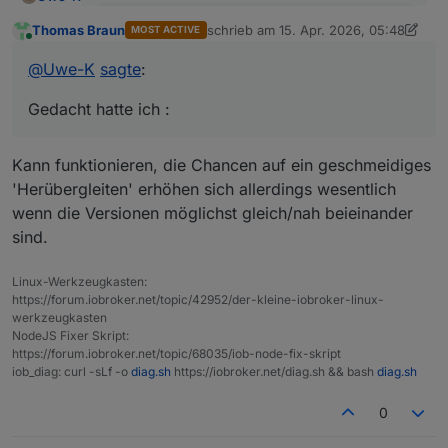
@
Uwe-K
sagte
:
Thomas Braun
schrieb am
15. Apr. 2026, 05:48
MOST ACTIVE
zuletzt editiert von Thomas Braun
Online
Ich hatte gedacht ich könnte mir evtl das
@
Uwe-K
sagte
:
Ich meinte nur das OS Upgrade von Bookworm ->
Upgrade auf dem PI sparen.
Trixie könnte ich mir sparen auf dem PI.
Gedacht hatte ich :
Gedacht hatte ich :
1.
Altsystem PI auf bookworm belassen.
Kann funktionieren, die Chancen auf ein geschmeidiges
alle Komponenten IOB, Adapter, Zigbee, Debmatic
'Herübergleiten' erhöhen sich allerdings wesentlich
etc auf neuesten Stand bringen
neues System ( Mini Pc ? ) mit Proxomox
wenn die Versionen möglichst gleich/nah beieinander
aufsetzen
IOB installieren
IOB Backup erstellen mit Backup Adapter auf
sind.
Vorteil wäre :
Altsystem
Das alte System wird nicht verändert und kann bei
Backup auf neuem System einspielen
Linux-Werkzeugkasten:
Problemen wieder gestartet werden. Ein zweite
Allerdings habe ich noch nie ein Restore von einem
https://forum.iobroker.net/topic/42952/der-kleine-iobroker-linux-
Festplatte für das neue System habe ich, somit kann
Backup gemacht, daher kenne ich die Fallstricke nicht,
werkzeugkasten
ich das neue System komplett vorbereiten.
wenn man OS übergreifend etwas migriert.
NodeJS Fixer Skript:
https://forum.iobroker.net/topic/68035/iob-node-fix-skript
iob_diag: curl -sLf -o
diag.sh
https://iobroker.net/diag.sh && bash
diag.sh
0