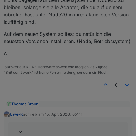
bleiben, solange sie alle Adapter, die du auf deinem
iobroker hast unter Node20 in ihrer aktuellsten Version
lauffähig sind.
Auf dem neuen System solltest du natürlich die
neuesten Versionen installieren. (Node, Betriebssystem)
A.
ioBroker auf RPi4 - Hardware soweit wie möglich via Zigbee.
"Shit don't work" ist keine Fehlermeldung, sondern ein Fluch.
0
Thomas Braun
@
Uwe-K
sagte
:
Uwe-K
schrieb am
15. Apr. 2026, 05:41
zuletzt editiert von
Offline
Dann ist halt das Versionsdelta größer und ein
Ich hatte gedacht ich könnte mir evtl das
Wechsel kann u. U. schwieriger werden.
Upgrade auf dem PI sparen.
Auch bei einem Dist-Upgrade fährt man die