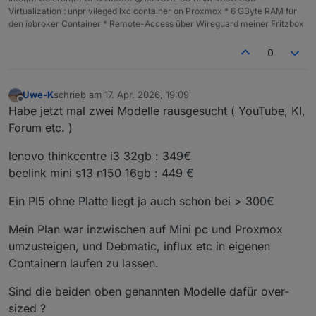
Virtualization : unprivileged lxc container on Proxmox * 6 GByte RAM für
den iobroker Container * Remote-Access über Wireguard meiner Fritzbox
0
Uwe-K
schrieb am
17. Apr. 2026, 19:09
zuletzt editiert von
Offline
Habe jetzt mal zwei Modelle rausgesucht ( YouTube, KI,
Forum etc. )
lenovo thinkcentre i3 32gb : 349€
beelink mini s13 n150 16gb : 449 €
Ein PI5 ohne Platte liegt ja auch schon bei > 300€
Mein Plan war inzwischen auf Mini pc und Proxmox
umzusteigen, und Debmatic, influx etc in eigenen
Containern laufen zu lassen.
Sind die beiden oben genannten Modelle dafür over-
sized ?