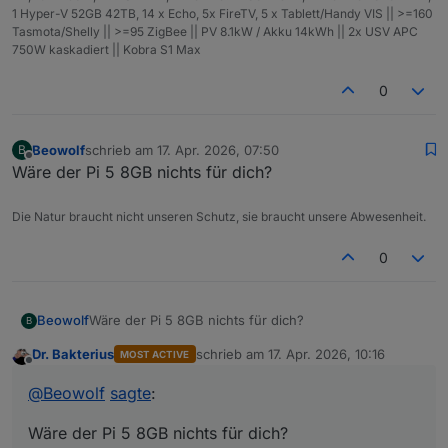
1 Hyper-V 52GB 42TB, 14 x Echo, 5x FireTV, 5 x Tablett/Handy VIS || >=160
Tasmota/Shelly || >=95 ZigBee || PV 8.1kW / Akku 14kWh || 2x USV APC
750W kaskadiert || Kobra S1 Max
0
Beowolf
schrieb am
17. Apr. 2026, 07:50
B
zuletzt editiert von
Offline
Wäre der Pi 5 8GB nichts für dich?
Die Natur braucht nicht unseren Schutz, sie braucht unsere Abwesenheit.
0
Beowolf
Wäre der Pi 5 8GB nichts für dich?
B
Dr. Bakterius
schrieb am
17. Apr. 2026, 10:16
MOST ACTIVE
zuletzt editiert von
Offline
@
Beowolf
sagte
:
Wäre der Pi 5 8GB nichts für dich?