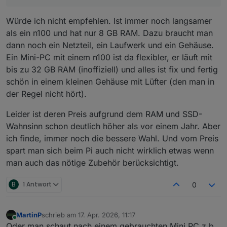
Würde ich nicht empfehlen. Ist immer noch langsamer
als ein n100 und hat nur 8 GB RAM. Dazu braucht man
dann noch ein Netzteil, ein Laufwerk und ein Gehäuse.
Ein Mini-PC mit einem n100 ist da flexibler, er läuft mit
bis zu 32 GB RAM (inoffiziell) und alles ist fix und fertig
schön in einem kleinen Gehäuse mit Lüfter (den man in
der Regel nicht hört).
Leider ist deren Preis aufgrund dem RAM und SSD-
Wahnsinn schon deutlich höher als vor einem Jahr. Aber
ich finde, immer noch die bessere Wahl. Und vom Preis
spart man sich beim Pi auch nicht wirklich etwas wenn
man auch das nötige Zubehör berücksichtigt.
B
1 Antwort
0
MartinP
schrieb am
17. Apr. 2026, 11:17
zuletzt editiert von
Online
Oder man schaut nach einem gebrauchten Mini PC z.b.