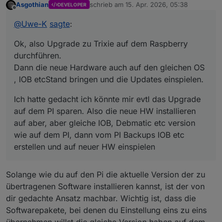
Asgothian
schrieb am
15. Apr. 2026, 05:38
DEVELOPER
Dann die neue Hardware auch auf den gleichen OS ,
Ich hatte gedacht ich könnte mir evtl das Upgrade auf
zuletzt editiert von
Offline
IOB etcStand bringen und die Updates einspielen.
dem PI sparen. Also die neue HW installieren auf aber,
@
Uwe-K
sagte
:
aber gleiche IOB, Debmatic etc version wie auf dem PI,
dann vom PI Backups IOB etc erstellen und auf neuer
Ok, also Upgrade zu Trixie auf dem Raspberry
HW einspielen
durchführen.
Dann die neue Hardware auch auf den gleichen OS
, IOB etcStand bringen und die Updates einspielen.
Ich hatte gedacht ich könnte mir evtl das Upgrade
auf dem PI sparen. Also die neue HW installieren
auf aber, aber gleiche IOB, Debmatic etc version
wie auf dem PI, dann vom PI Backups IOB etc
erstellen und auf neuer HW einspielen
Solange wie du auf den Pi die aktuelle Version der zu
übertragenen Software installieren kannst, ist der von
dir gedachte Ansatz machbar. Wichtig ist, dass die
Softwarepakete, bei denen du Einstellung eins zu eins
übernehmen willst die gleiche Version haben auf dem