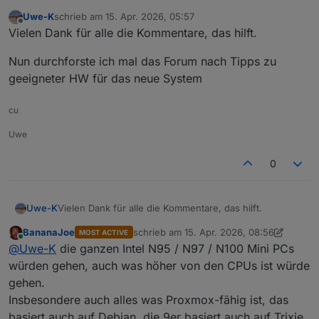
Uwe-K
schrieb am
15. Apr. 2026, 05:57
zuletzt editiert von
Offline
Vielen Dank für alle die Kommentare, das hilft.
Nun durchforste ich mal das Forum nach Tipps zu
geeigneter HW für das neue System
cu
Uwe
0
Vielen Dank für alle die Kommentare, das hilft.
Uwe-K
BananaJoe
schrieb am
15. Apr. 2026, 08:56
MOST ACTIVE
Nun durchforste ich mal das Forum nach Tipps zu
zuletzt editiert von BananaJoe
Online
@
Uwe-K
die ganzen Intel N95 / N97 / N100 Mini PCs
geeigneter HW für das neue System
würden gehen, auch was höher von den CPUs ist würde
gehen.
Insbesondere auch alles was Proxmox-fähig ist, das
basiert auch auf Debian, die 9er basiert auch auf Trixie.