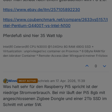
https://www.ebay.de/itm/257105892230
https://www.cpubenchmark.net/compare/2633vs5157/I
ntel-Pentium-G4400T-vs-Intel-N100
Pferdefuß sind hier 35 Watt tdp
Intel(R) Celeron(R) CPU N3000 @1.04GHz 8G RAM 480G SSD *
Virtualization : unprivileged lxc container on Proxmox * 6 GByte RAM für
den iobroker Container * Remote-Access über Wireguard meiner Fritzbox
0
Winni
schrieb am
17. Apr. 2026, 11:39
MOST ACTIVE
zuletzt editiert von
Offline
Was halt sehr für den Raspberry Pi5 spricht ist der
niedrige Stromverbrauch. Bei mir läuft der Pi5 8gb mit
angeschlossenen Zigbee Dongle und einer 2Tb SSD im
Schnitt mit unter 5W.