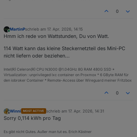
0
MartinP
schrieb am
17. Apr. 2026, 14:15
zuletzt editiert von
Online
Hmm ich rede von Wattstunden, Du von Watt.
114 Watt kann das kleine Steckernetzteil des Mini-PC
nicht liefern oder beziehen...
Intel(R) Celeron(R) CPU N3000 @1.04GHz 8G RAM 480G SSD *
Virtualization : unprivileged lxc container on Proxmox * 6 GByte RAM für
den iobroker Container * Remote-Access über Wireguard meiner Fritzbox
0
Winni
schrieb am
17. Apr. 2026, 14:31
MOST ACTIVE
zuletzt editiert von
Offline
Sorry 0,114 kWh pro Tag
Es gibt nicht Gutes. Außer man tut es. Erich Kästner