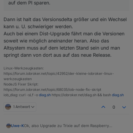
auf dem PI sparen.
Dann ist halt das Versionsdelta größer und ein Wechsel
kann u. U. schwieriger werden.
Auch bei einem Dist-Upgrade fährt man die Versionen
soweit wie möglich aneinander heran. Also das
Altsystem muss auf dem letzten Stand sein und man
springt dann von dort aus auf das neue Release.
Linux-Werkzeugkasten:
https://forum.iobroker.net/topic/42952/der-kleine-iobroker-linux-
werkzeugkasten
NodeJS Fixer Skript:
https://forum.iobroker.net/topic/68035/iob-node-fix-skript
iob_diag: curl -sLf -o
diag.sh
https://iobroker.net/diag.sh && bash
diag.sh
1 Antwort
0
Ok, also Upgrade zu Trixie auf dem Raspberry
Uwe-K
durchführen.