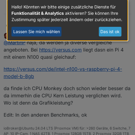
1
Hallo! Könnten wir bitte einige zusätzliche Dienste für
Funktionalität & Analytics
aktivieren? Sie können Ihre
Zustimmung später jederzeit ändern oder zurückziehen.
Mir gefällt die CPU-Monkey Benchmark-
MartinP
Zusammenstellung nicht so recht...
Lassen Sie mich wählen
Das ist ok
BananaJoe
schrieb am
15. Apr. 2026, 10:16
MOST ACTIVE
Da steckt mir zu viel Grafikleistung drin. In der Regel
https://www.cpubenchmark.net/singleCompare.php
zuletzt editiert von BananaJoe
Online
@
MartinP
naja, da werden ja diverse vergleiche
wird der iobroker ja auf einem "Headless" System
betrieben...
Der Pi 4 hat 1/3 der Single Thread Leistung eines N100,
angeboten. Bei
https://versus.com
liegt dasn ein Pi 4
und nur 1/8 der Multi-Thread Leistung.
mit einem N100 quasi gleichauf:
https://versus.com/de/intel-n100-vs-raspberry-pi-4-
model-b-8gb
da finde ich CPU Monkey doch schon wieder besser da
da immerhin die CPU Kern Leistung verglichen wird.
Wo ist denn da Grafikleistung?
Edit: In den anderen Benchmarks, ok
ioBroker@Ubuntu 24.04 LTS (Proxmox VM) für: >260 Geräte, 6 Switche, 7
AP, 10 IP-Cam, 1 NAS 42TB, 1 Proxmox 128GB 15TB, 2 Proxmox 32GB 1TB,