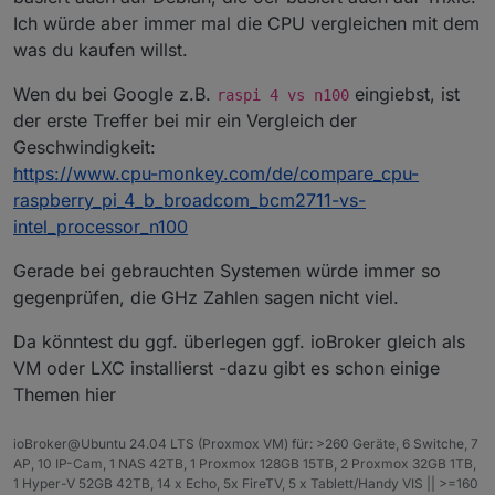
Ich würde aber immer mal die CPU vergleichen mit dem
was du kaufen willst.
Wen du bei Google z.B.
eingiebst, ist
raspi 4 vs n100
der erste Treffer bei mir ein Vergleich der
Geschwindigkeit:
https://www.cpu-monkey.com/de/compare_cpu-
raspberry_pi_4_b_broadcom_bcm2711-vs-
intel_processor_n100
Gerade bei gebrauchten Systemen würde immer so
gegenprüfen, die GHz Zahlen sagen nicht viel.
Da könntest du ggf. überlegen ggf. ioBroker gleich als
VM oder LXC installierst -dazu gibt es schon einige
Themen hier
ioBroker@Ubuntu 24.04 LTS (Proxmox VM) für: >260 Geräte, 6 Switche, 7
AP, 10 IP-Cam, 1 NAS 42TB, 1 Proxmox 128GB 15TB, 2 Proxmox 32GB 1TB,
1 Hyper-V 52GB 42TB, 14 x Echo, 5x FireTV, 5 x Tablett/Handy VIS || >=160