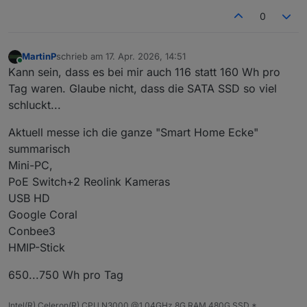
0
MartinP
schrieb am
17. Apr. 2026, 14:51
zuletzt editiert von
Online
Kann sein, dass es bei mir auch 116 statt 160 Wh pro
Tag waren. Glaube nicht, dass die SATA SSD so viel
schluckt...
Aktuell messe ich die ganze "Smart Home Ecke"
summarisch
Mini-PC,
PoE Switch+2 Reolink Kameras
USB HD
Google Coral
Conbee3
HMIP-Stick
650...750 Wh pro Tag
Intel(R) Celeron(R) CPU N3000 @1.04GHz 8G RAM 480G SSD *