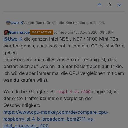
0
Vielen Dank für alle die Kommentare, das hilft.
Uwe-K
BananaJoe
schrieb am
15. Apr. 2026, 08:56
MOST ACTIVE
Nun durchforste ich mal das Forum nach Tipps zu
zuletzt editiert von BananaJoe
Online
@
Uwe-K
die ganzen Intel N95 / N97 / N100 Mini PCs
geeigneter HW für das neue System
würden gehen, auch was höher von den CPUs ist würde
gehen.
Insbesondere auch alles was Proxmox-fähig ist, das
basiert auch auf Debian, die 9er basiert auch auf Trixie.
Ich würde aber immer mal die CPU vergleichen mit dem
was du kaufen willst.
Wen du bei Google z.B.
eingiebst, ist
raspi 4 vs n100
der erste Treffer bei mir ein Vergleich der
Geschwindigkeit:
https://www.cpu-monkey.com/de/compare_cpu-
raspberry_pi_4_b_broadcom_bcm2711-vs-
intel_processor_n100