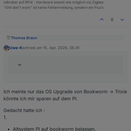
ioBroker auf RPi4 - Hardware soweit wie möglich via Zigbee.
"Shit don't work" ist keine Fehlermeldung, sondern ein Fluch.
0
Thomas Braun
@
Uwe-K
sagte
:
Uwe-K
schrieb am
15. Apr. 2026, 05:41
zuletzt editiert von
Offline
Dann ist halt das Versionsdelta größer und ein
Ich hatte gedacht ich könnte mir evtl das
Wechsel kann u. U. schwieriger werden.
Upgrade auf dem PI sparen.
Auch bei einem Dist-Upgrade fährt man die
Versionen soweit wie möglich aneinander
heran. Also das Altsystem muss auf dem letzten
Stand sein und man springt dann von dort aus
auf das neue Release.
Ich meinte nur das OS Upgrade von Bookworm -> Trixie
könnte ich mir sparen auf dem PI.
Gedacht hatte ich :
1.
Altsystem PI auf bookworm belassen.