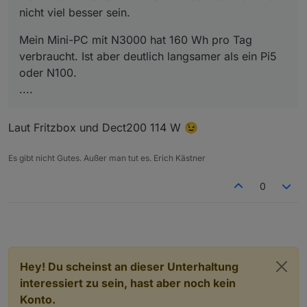
Google Coral USB KI Modul
nicht viel besser sein.
HMIP USB Stick
USB Hdd
Mein Mini-PC mit N3000 hat 160 Wh pro Tag
verbraucht. Ist aber deutlich langsamer als ein Pi5
oder N100.
....
Laut Fritzbox und Dect200 114 W 😉
Es gibt nicht Gutes. Außer man tut es. Erich Kästner
0
Hey! Du scheinst an dieser Unterhaltung
interessiert zu sein, hast aber noch kein
Konto.