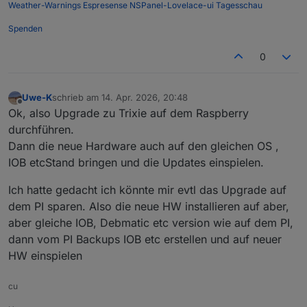
Weather-Warnings
Espresense
NSPanel-Lovelace-ui
Tagesschau
Spenden
0
Uwe-K
schrieb am
14. Apr. 2026, 20:48
zuletzt editiert von
Offline
Ok, also Upgrade zu Trixie auf dem Raspberry
durchführen.
Dann die neue Hardware auch auf den gleichen OS ,
IOB etcStand bringen und die Updates einspielen.
Ich hatte gedacht ich könnte mir evtl das Upgrade auf
dem PI sparen. Also die neue HW installieren auf aber,
aber gleiche IOB, Debmatic etc version wie auf dem PI,
dann vom PI Backups IOB etc erstellen und auf neuer
HW einspielen
cu