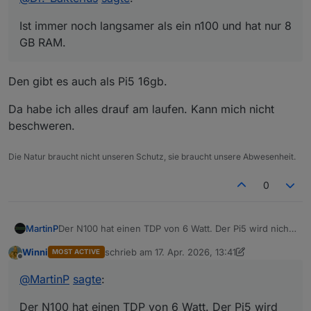
Dazu braucht man dann noch ein Netzteil, ein
Leider ist deren Preis aufgrund dem RAM und
Laufwerk und ein Gehäuse. Ein Mini-PC mit
SSD-Wahnsinn schon deutlich höher als vor
Ist immer noch langsamer als ein n100 und hat nur 8
einem n100 ist da flexibler, er läuft mit bis zu 32
einem Jahr. Aber ich finde, immer noch die
GB RAM.
GB RAM (inoffiziell) und alles ist fix und fertig
bessere Wahl. Und vom Preis spart man sich beim
schön in einem kleinen Gehäuse mit Lüfter (den
Pi auch nicht wirklich etwas wenn man auch das
man in der Regel nicht hört).
nötige Zubehör berücksichtigt.
Den gibt es auch als Pi5 16gb.
Da habe ich alles drauf am laufen. Kann mich nicht
beschweren.
Die Natur braucht nicht unseren Schutz, sie braucht unsere Abwesenheit.
0
Der N100 hat einen TDP von 6 Watt. Der Pi5 wird nicht
MartinP
viel besser sein.
Winni
schrieb am
17. Apr. 2026, 13:41
MOST ACTIVE
Mein Mini-PC mit N3000 hat 160 Wh pro Tag
zuletzt editiert von Winni
Offline
verbraucht. Ist aber deutlich langsamer als ein Pi5 oder
@
MartinP
sagte
:
N100.
Incl. Peripherie ist es inzwischen aber mehr.
Der N100 hat einen TDP von 6 Watt. Der Pi5 wird
Zigbee Stick