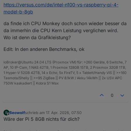
https://versus.com/de/intel-n100-vs-raspberry-pi-4-
model-b-8gb
da finde ich CPU Monkey doch schon wieder besser da
da immerhin die CPU Kern Leistung verglichen wird.
Wo ist denn da Grafikleistung?
Edit: In den anderen Benchmarks, ok
ioBroker@Ubuntu 24.04 LTS (Proxmox VM) für: >260 Geräte, 6 Switche, 7
AP, 10 IP-Cam, 1 NAS 42TB, 1 Proxmox 128GB 15TB, 2 Proxmox 32GB 1TB,
1 Hyper-V 52GB 42TB, 14 x Echo, 5x FireTV, 5 x Tablett/Handy VIS || >=160
Tasmota/Shelly || >=95 ZigBee || PV 8.1kW / Akku 14kWh || 2x USV APC
750W kaskadiert || Kobra S1 Max
0
Beowolf
schrieb am
17. Apr. 2026, 07:50
B
zuletzt editiert von
Offline
Wäre der Pi 5 8GB nichts für dich?