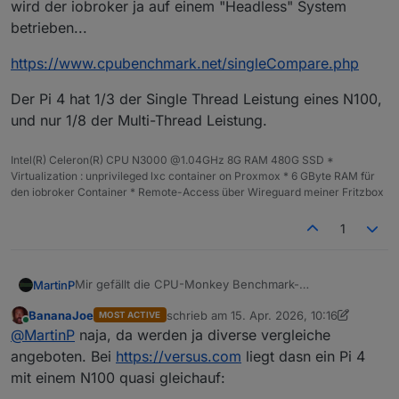
wird der iobroker ja auf einem "Headless" System
betrieben...
https://www.cpubenchmark.net/singleCompare.php
Der Pi 4 hat 1/3 der Single Thread Leistung eines N100,
und nur 1/8 der Multi-Thread Leistung.
Intel(R) Celeron(R) CPU N3000 @1.04GHz 8G RAM 480G SSD *
Virtualization : unprivileged lxc container on Proxmox * 6 GByte RAM für
den iobroker Container * Remote-Access über Wireguard meiner Fritzbox
1
Mir gefällt die CPU-Monkey Benchmark-
MartinP
Zusammenstellung nicht so recht...
BananaJoe
schrieb am
15. Apr. 2026, 10:16
MOST ACTIVE
Da steckt mir zu viel Grafikleistung drin. In der Regel
https://www.cpubenchmark.net/singleCompare.php
zuletzt editiert von BananaJoe
Online
@
MartinP
naja, da werden ja diverse vergleiche
wird der iobroker ja auf einem "Headless" System
betrieben...
Der Pi 4 hat 1/3 der Single Thread Leistung eines N100,
angeboten. Bei
https://versus.com
liegt dasn ein Pi 4
und nur 1/8 der Multi-Thread Leistung.
mit einem N100 quasi gleichauf: