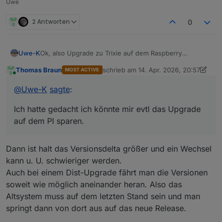
Uwe
2 Antworten
0
Ok, also Upgrade zu Trixie auf dem Raspberry
Uwe-K
durchführen.
Thomas Braun
schrieb am
14. Apr. 2026, 20:57
MOST ACTIVE
Dann die neue Hardware auch auf den gleichen OS ,
Ich hatte gedacht ich könnte mir evtl das Upgrade auf
zuletzt editiert von Thomas Braun
Online
IOB etcStand bringen und die Updates einspielen.
dem PI sparen. Also die neue HW installieren auf aber,
@
Uwe-K
sagte
:
aber gleiche IOB, Debmatic etc version wie auf dem PI,
dann vom PI Backups IOB etc erstellen und auf neuer
Ich hatte gedacht ich könnte mir evtl das Upgrade
HW einspielen
auf dem PI sparen.
Dann ist halt das Versionsdelta größer und ein Wechsel
kann u. U. schwieriger werden.
Auch bei einem Dist-Upgrade fährt man die Versionen
soweit wie möglich aneinander heran. Also das
Altsystem muss auf dem letzten Stand sein und man
springt dann von dort aus auf das neue Release.