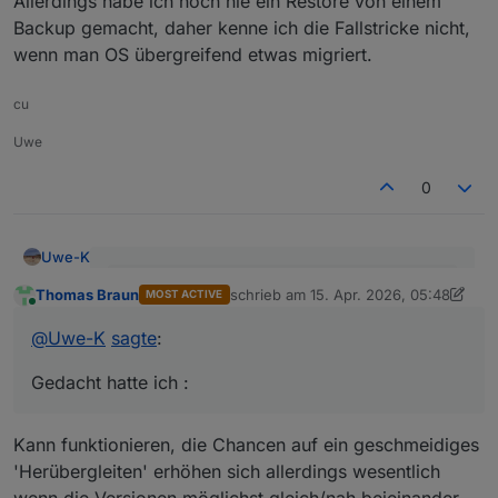
Allerdings habe ich noch nie ein Restore von einem
Backup gemacht, daher kenne ich die Fallstricke nicht,
wenn man OS übergreifend etwas migriert.
cu
Uwe
0
Uwe-K
@
Uwe-K
sagte
:
Thomas Braun
schrieb am
15. Apr. 2026, 05:48
MOST ACTIVE
zuletzt editiert von Thomas Braun
Online
Ich hatte gedacht ich könnte mir evtl das
@
Uwe-K
sagte
:
Ich meinte nur das OS Upgrade von Bookworm ->
Upgrade auf dem PI sparen.
Trixie könnte ich mir sparen auf dem PI.
Gedacht hatte ich :
Gedacht hatte ich :
1.
Altsystem PI auf bookworm belassen.
Kann funktionieren, die Chancen auf ein geschmeidiges
alle Komponenten IOB, Adapter, Zigbee, Debmatic
'Herübergleiten' erhöhen sich allerdings wesentlich
etc auf neuesten Stand bringen
neues System ( Mini Pc ? ) mit Proxomox
wenn die Versionen möglichst gleich/nah beieinander
aufsetzen