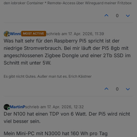
den iobroker Container * Remote-Access über Wireguard meiner Fritzbox
0
Winni
schrieb am
17. Apr. 2026, 11:39
MOST ACTIVE
zuletzt editiert von
Offline
Was halt sehr für den Raspberry Pi5 spricht ist der
niedrige Stromverbrauch. Bei mir läuft der Pi5 8gb mit
angeschlossenen Zigbee Dongle und einer 2Tb SSD im
Schnitt mit unter 5W.
Es gibt nicht Gutes. Außer man tut es. Erich Kästner
0
MartinP
schrieb am
17. Apr. 2026, 12:32
zuletzt editiert von
Online
Der N100 hat einen TDP von 6 Watt. Der Pi5 wird nicht
viel besser sein.
Mein Mini-PC mit N3000 hat 160 Wh pro Tag