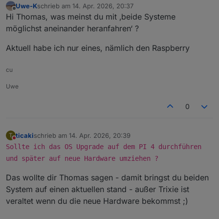
Uwe-K
schrieb am
14. Apr. 2026, 20:37
zuletzt editiert von
Offline
Hi Thomas, was meinst du mit ‚beide Systeme
möglichst aneinander heranfahren‘ ?
Aktuell habe ich nur eines, nämlich den Raspberry
cu
Uwe
0
ticaki
schrieb am
14. Apr. 2026, 20:39
T
zuletzt editiert von
Nicht stören
Sollte ich das OS Upgrade auf dem PI 4 durchführen
und später auf neue Hardware umziehen ?
Das wollte dir Thomas sagen - damit bringst du beiden
System auf einen aktuellen stand - außer Trixie ist
veraltet wenn du die neue Hardware bekommst ;)