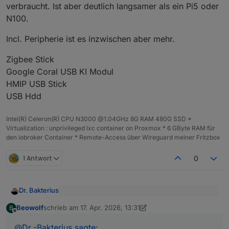
verbraucht. Ist aber deutlich langsamer als ein Pi5 oder
N100.
Incl. Peripherie ist es inzwischen aber mehr.
Zigbee Stick
Google Coral USB KI Modul
HMIP USB Stick
USB Hdd
Intel(R) Celeron(R) CPU N3000 @1.04GHz 8G RAM 480G SSD *
Virtualization : unprivileged lxc container on Proxmox * 6 GByte RAM für
den iobroker Container * Remote-Access über Wireguard meiner Fritzbox
1 Antwort
0
Dr. Bakterius
@
Beowolf
sagte
:
Beowolf
schrieb am
17. Apr. 2026, 13:31
B
zuletzt editiert von Beowolf
Offline
Würde ich nicht empfehlen. Ist immer noch
Wäre der Pi 5 8GB nichts für dich?
langsamer als ein n100 und hat nur 8 GB RAM.
@
Dr.-Bakterius
sagte
: