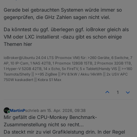
Gerade bei gebrauchten Systemen würde immer so
gegenprüfen, die GHz Zahlen sagen nicht viel.
Da könntest du ggf. überlegen ggf. ioBroker gleich als
VM oder LXC installierst -dazu gibt es schon einige
Themen hier
ioBroker@Ubuntu 24.04 LTS (Proxmox VM) für: >260 Geräte, 6 Switche, 7
AP, 10 IP-Cam, 1 NAS 42TB, 1 Proxmox 128GB 15TB, 2 Proxmox 32GB 1TB,
1 Hyper-V 52GB 42TB, 14 x Echo, 5x FireTV, 5 x Tablett/Handy VIS || >=160
Tasmota/Shelly || >=95 ZigBee || PV 8.1kW / Akku 14kWh || 2x USV APC
750W kaskadiert || Kobra S1 Max
1
MartinP
schrieb am
15. Apr. 2026, 09:38
zuletzt editiert von
Online
Mir gefällt die CPU-Monkey Benchmark-
Zusammenstellung nicht so recht...
Da steckt mir zu viel Grafikleistung drin. In der Regel