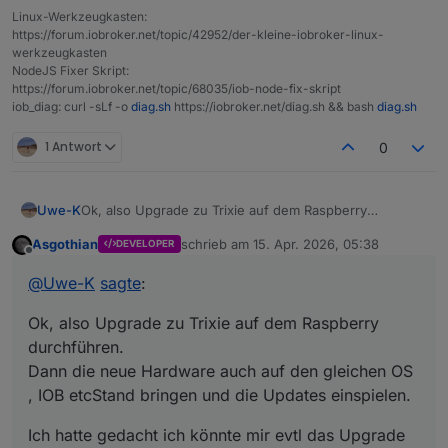
Linux-Werkzeugkasten:
https://forum.iobroker.net/topic/42952/der-kleine-iobroker-linux-
werkzeugkasten
NodeJS Fixer Skript:
https://forum.iobroker.net/topic/68035/iob-node-fix-skript
iob_diag: curl -sLf -o
diag.sh
https://iobroker.net/diag.sh && bash
diag.sh
1 Antwort
0
Ok, also Upgrade zu Trixie auf dem Raspberry
Uwe-K
durchführen.
Asgothian
schrieb am
15. Apr. 2026, 05:38
DEVELOPER
Dann die neue Hardware auch auf den gleichen OS ,
Ich hatte gedacht ich könnte mir evtl das Upgrade auf
zuletzt editiert von
Offline
IOB etcStand bringen und die Updates einspielen.
dem PI sparen. Also die neue HW installieren auf aber,
@
Uwe-K
sagte
:
aber gleiche IOB, Debmatic etc version wie auf dem PI,
dann vom PI Backups IOB etc erstellen und auf neuer
Ok, also Upgrade zu Trixie auf dem Raspberry
HW einspielen
durchführen.
Dann die neue Hardware auch auf den gleichen OS
, IOB etcStand bringen und die Updates einspielen.
Ich hatte gedacht ich könnte mir evtl das Upgrade