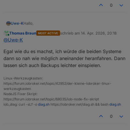
0
Hallo,
Uwe-K
Thomas Braun
schrieb am
14. Apr. 2026, 20:18
MOST ACTIVE
Ich habe ioBroker, debmatic, Zigbee, Yahka ( Apple
zuletzt editiert von
Online
@
Uwe-K
Home ), influx, mqqtt, Modbus etc. auf Raspberry PI 4
mit SSD und Debian Bookworm am laufen.
Das System funktioniert soweit stabil, aber nicht mehr
Egal wie du es machst, ich würde die beiden Systeme
sonderlich performant.
Ich möchte nun das Thema OS Upgrade auf trixie‘
dann so nah wie möglich aneinander heranfahren. Dann
angehen und ggf. Migration auf bessere Hardware (
lassen sich auch Backups leichter einspielen.
minipc mit Proxomox ? )
Die Frage wäre :
Sollte ich das OS Upgrade auf dem PI 4 durchführen
Linux-Werkzeugkasten:
und später auf neue Hardware umziehen ?
Was wären da eure Empfehlungen …
https://forum.iobroker.net/topic/42952/der-kleine-iobroker-linux-
Oder besser als auf der neuen HW ‚vorbereiten‘ und
werkzeugkasten
dann die Backups von ioBroker, Influx etc dort
NodeJS Fixer Skript:
einspielen ?
https://forum.iobroker.net/topic/68035/iob-node-fix-skript
iob_diag: curl -sLf -o
diag.sh
https://iobroker.net/diag.sh && bash
diag.sh
0