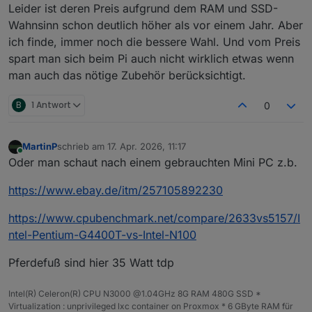
Leider ist deren Preis aufgrund dem RAM und SSD-
Wahnsinn schon deutlich höher als vor einem Jahr. Aber
ich finde, immer noch die bessere Wahl. Und vom Preis
spart man sich beim Pi auch nicht wirklich etwas wenn
man auch das nötige Zubehör berücksichtigt.
B
1 Antwort
0
MartinP
schrieb am
17. Apr. 2026, 11:17
zuletzt editiert von
Online
Oder man schaut nach einem gebrauchten Mini PC z.b.
https://www.ebay.de/itm/257105892230
https://www.cpubenchmark.net/compare/2633vs5157/I
ntel-Pentium-G4400T-vs-Intel-N100
Pferdefuß sind hier 35 Watt tdp
Intel(R) Celeron(R) CPU N3000 @1.04GHz 8G RAM 480G SSD *
Virtualization : unprivileged lxc container on Proxmox * 6 GByte RAM für