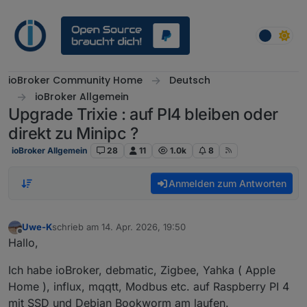
Weiter zum Inhalt
ioBroker Community Home
Deutsch
ioBroker Allgemein
Upgrade Trixie : auf PI4 bleiben oder
direkt zu Minipc ?
ioBroker Allgemein
28
11
1.0k
8
Anmelden zum Antworten
Uwe-K
schrieb am
14. Apr. 2026, 19:50
zuletzt editiert von
Offline
Hallo,
Ich habe ioBroker, debmatic, Zigbee, Yahka ( Apple
Home ), influx, mqqtt, Modbus etc. auf Raspberry PI 4
mit SSD und Debian Bookworm am laufen.