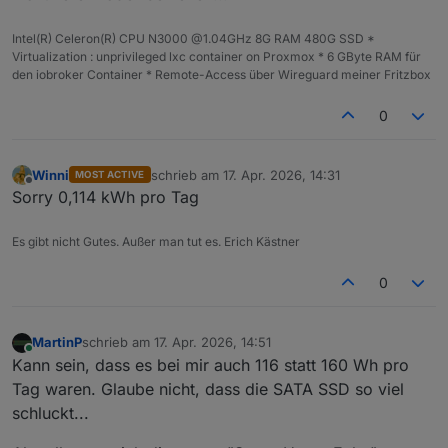
Intel(R) Celeron(R) CPU N3000 @1.04GHz 8G RAM 480G SSD *
Virtualization : unprivileged lxc container on Proxmox * 6 GByte RAM für
den iobroker Container * Remote-Access über Wireguard meiner Fritzbox
0
Winni
schrieb am
17. Apr. 2026, 14:31
MOST ACTIVE
zuletzt editiert von
Offline
Sorry 0,114 kWh pro Tag
Es gibt nicht Gutes. Außer man tut es. Erich Kästner
0
MartinP
schrieb am
17. Apr. 2026, 14:51
zuletzt editiert von
Online
Kann sein, dass es bei mir auch 116 statt 160 Wh pro
Tag waren. Glaube nicht, dass die SATA SSD so viel
schluckt...