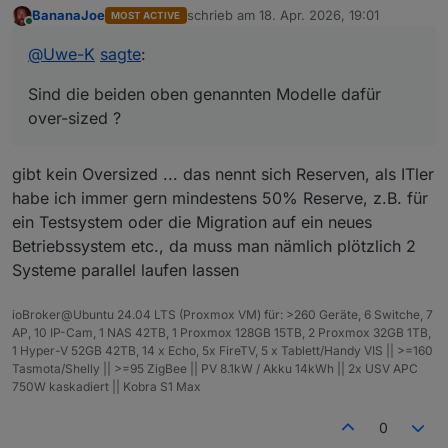
KI, Forum etc. )
BananaJoe
schrieb am
18. Apr. 2026, 19:01
MOST ACTIVE
lenovo thinkcentre i3 32gb : 349€
zuletzt editiert von
Online
beelink mini s13 n150 16gb : 449 €
@
Uwe-K
sagte
:
Ein PI5 ohne Platte liegt ja auch schon bei > 300€
Sind die beiden oben genannten Modelle dafür
Mein Plan war inzwischen auf Mini pc und Proxmox
umzusteigen, und Debmatic, influx etc in eigenen
over-sized ?
Containern laufen zu lassen.
Sind die beiden oben genannten Modelle dafür over-
sized ?
gibt kein Oversized ... das nennt sich Reserven, als ITler
habe ich immer gern mindestens 50% Reserve, z.B. für
ein Testsystem oder die Migration auf ein neues
Betriebssystem etc., da muss man nämlich plötzlich 2
Systeme parallel laufen lassen
ioBroker@Ubuntu 24.04 LTS (Proxmox VM) für: >260 Geräte, 6 Switche, 7
AP, 10 IP-Cam, 1 NAS 42TB, 1 Proxmox 128GB 15TB, 2 Proxmox 32GB 1TB,
1 Hyper-V 52GB 42TB, 14 x Echo, 5x FireTV, 5 x Tablett/Handy VIS || >=160
Tasmota/Shelly || >=95 ZigBee || PV 8.1kW / Akku 14kWh || 2x USV APC
750W kaskadiert || Kobra S1 Max
0