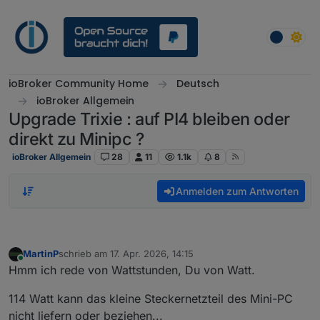
Weiter zum Inhalt
ioBroker Community Home
Deutsch
ioBroker Allgemein
Upgrade Trixie : auf PI4 bleiben oder
direkt zu Minipc ?
ioBroker Allgemein
28
11
1.1k
8
Anmelden zum Antworten
MartinP
schrieb am
17. Apr. 2026, 14:15
zuletzt editiert von
Online
Hmm ich rede von Wattstunden, Du von Watt.
114 Watt kann das kleine Steckernetzteil des Mini-PC
nicht liefern oder beziehen...