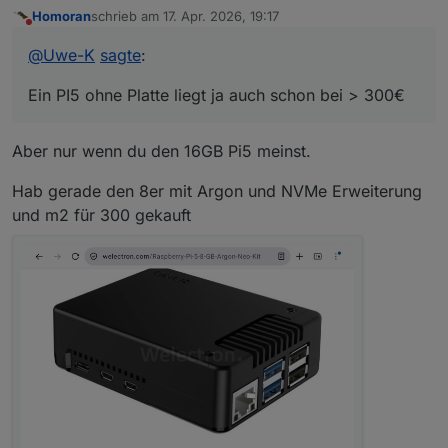
KI, Forum etc. )
Homoran
schrieb am
17. Apr. 2026, 19:17
lenovo thinkcentre i3 32gb : 349€
zuletzt editiert von
Nicht stören
beelink mini s13 n150 16gb : 449 €
@
Uwe-K
sagte
:
Ein PI5 ohne Platte liegt ja auch schon bei > 300€
Ein PI5 ohne Platte liegt ja auch schon bei > 300€
Mein Plan war inzwischen auf Mini pc und Proxmox
umzusteigen, und Debmatic, influx etc in eigenen
Containern laufen zu lassen.
Sind die beiden oben genannten Modelle dafür over-
Aber nur wenn du den 16GB Pi5 meinst.
sized ?
Hab gerade den 8er mit Argon und NVMe Erweiterung
und m2 für 300 gekauft