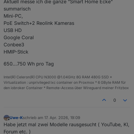
Aktuell messe ich die ganze "Smart Home Ecke"
summarisch
Mini-PC,
PoE Switch+2 Reolink Kameras
USB HD
Google Coral
Conbee3
HMIP-Stick
650...750 Wh pro Tag
Intel(R) Celeron(R) CPU N3000 @1.04GHz 8G RAM 480G SSD *
Virtualization : unprivileged lxc container on Proxmox * 6 GByte RAM für
den iobroker Container * Remote-Access über Wireguard meiner Fritzbox
0
Uwe-K
schrieb am
17. Apr. 2026, 19:09
zuletzt editiert von
Offline
Habe jetzt mal zwei Modelle rausgesucht ( YouTube, KI,
Forum etc. )