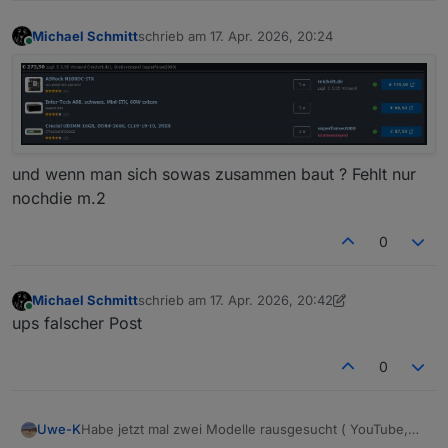
Michael Schmitt
schrieb am
17. Apr. 2026, 20:24
zuletzt editiert von
Online
und wenn man sich sowas zusammen baut ? Fehlt nur
nochdie m.2
0
Michael Schmitt
schrieb am
17. Apr. 2026, 20:42
zuletzt editiert von Michael Schmitt
Online
ups falscher Post
0
Habe jetzt mal zwei Modelle rausgesucht ( YouTube,
Uwe-K