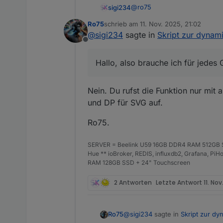
'yellow'
Gelbtöne
@
ro75
sigi234
'blue'
Blautöne
Ro75
schrieb am
11. Nov. 2025, 21:02
Hallo, also brauche ich für je
zuletzt editiert von
@
sigi234
sagte in
Skript zur dynam
Kannst du noch die Einheit ko
'red'
Rottöne
Offline
Ev. noch die Zahl ohne runde
Die Range einstellbar?
'orange'
Orangetöne
Hallo, also brauche ich für jedes 
'brown'
Brauntöne
Nein. Du rufst die Funktion nur mit 
'grey'
Grautöne
und DP für SVG auf.
'purple'
Violett / Purpur
Ro75.
'black'
Schwarzschem
SERVER = Beelink U59 16GB DDR4 RAM 512GB SS
HEX
z. B.
#00ff88
Hue ** ioBroker, REDIS, influxdb2, Grafana, P
RAM 128GB SSD + 24" Touchscreen
RGB
z. B.
rgb(0,1
2 Antworten
Letzte Antwort
11. Nov
RGBA
z. B.
rgba(0,
Dynamik bei Custom-Farben
@
sigi234
sagte in
Skript zur d
Ro75