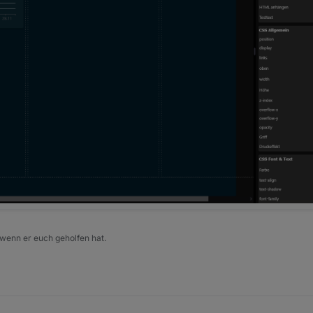
'default
Farbschema für den
gefüllten linken Bereich
. Unterstützt
'
false
Zeigt ein ⚡-Blitzsymbol an.
100
Horizontale Position des Blitzes (
0 = links
,
100 = rec
false
Aktiviert einen regelmäßigen „Atmen“-Blinkeffekt des Bli
'default
Farbschema des Blitz-Symbols (siehe Liste unten).
'
'default
Hintergrund des
rechten, leeren Bereichs
. Unterstützt:
'd
'
RGBA
.
e Farbschemata (colorScheme)
 wenn er euch geholfen hat.
Verlauf / Charakteristik
f: grün → gelb → rot
Dynamisch abhängig vom Prozentwert
Dunkelgrün → Hellgrün