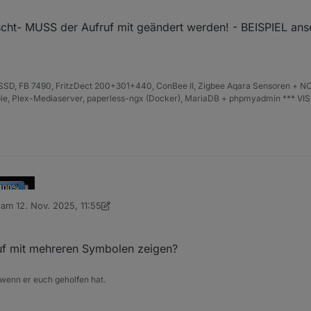
 Wert Verwendung finden.
icherung der SVG in einen Datenpunkt

ht- MUSS der Aufruf mit geändert werden! - BEISPIEL ans
r Umgebung
D, FB 7490, FritzDect 200+301+440, ConBee II, Zigbee Aqara Sensoren + NO
iHole, Plex-Mediaserver, paperless-ngx (Docker), MariaDB + phpmyadmin *** VI
b am
12. Nov. 2025, 11:55
r, Ladesymbol kann auf Wunsch sanft blinken, Dokumentation und Beispi
editiert von sigi234
11. Dez. 2025, 12:55
auscht- MUSS der Aufruf mit geändert werden! - BEISPIEL ansehen!
ruf mit mehreren Symbolen zeigen?
 wenn er euch geholfen hat.