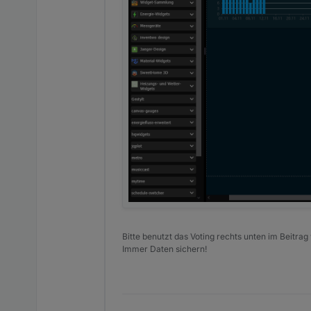
colorSchem
string
e
showBolt
boolean
boltPos
number
blinkBolt
boolean
boltColorSc
string
heme
rightBackgr
string
ound
DOKUMENTATION: Unterstützt
Bitte benutzt das Voting rechts unten im Beitrag
Name
Beschreibung
Immer Daten sichern!
'default'
Standardverlau
'green'
Grüntöne