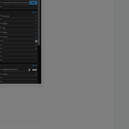
e Werte siehe unten.
hts
).
tzsymbols.
efault'
,
HEX
,
RGB
,