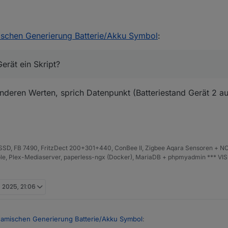
Ocker → Hellgelb
Marineblau → Hellblau
des Gerät ein Skript?
ischen Generierung Batterie/Akku Symbol
:
nfigurierbar machen? (Volt statt %)
Dunkelrot → Hellrot
n und mit Dezimal?
Dunkelorange → Hellorange
Gerät ein Skript?
Dunkelbraun → Mittelbraun
anderen Werten, sprich Datenpunkt (Batteriestand Gerät 2 auf
Mittelgrau → Hellgrau
Dunkles Lila → helleres Violett
a
Tiefschwarz → Dunkelgrau
D, FB 7490, FritzDect 200+301+440, ConBee II, Zigbee Aqara Sensoren + NO
Wird automatisch in
dynamischen HSL-Verla
iHole, Plex-Mediaserver, paperless-ngx (Docker), MariaDB + phpmyadmin *** VI
28,128)
ebenfalls → dynamischer HSL-Verlauf
. 2025, 21:06
128,128,0.5)
ebenfalls → dynamischer HSL-Verlauf
ynamischen Generierung Batterie/Akku Symbol
: