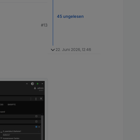
45 ungelesen
#13
22. Juni 2026, 12:46
en automatisch
Ah
, …).
 Ignoriert
lfarbe und Blitz).