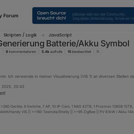
y Forum
Skripten / Logik
JavaScript
Generierung Batterie/Akku Symbol
e
9
kommentatoren
5.4k
aufrufe
15
beobachtet
 mir. Ich verwende in meiner Visualisierung (VIS 1) an diversen Stellen
s mit Grafiken (png, svg) realisiert.
. 2025, 20:43
 ein farbliches Symbol im SVG Format. Diese reicht von rot bis grün. Der
en!
önnen auch kräftiger Farben oder ein Ladesymbol (frei positionierbar) ak
ung für den Wert, oder ein komplett anderer Text genutzt werden.
ollte aber auch anderen Modulen laufen.
>260 Geräte, 6 Switche, 7 AP, 10 IP-Cam, 1 NAS 42TB, 1 Proxmox 128GB 15TB,
perimentierfreudigkeit kann man da auch andere Farben verwenden.
Tablett/Handy VIS || >=160 Tasmota/Shelly || >=95 ZigBee || PV 8.1kW / Akku 
Code der in einem Datenpunkt (
Zeichen
) gespeichert wird. Zur Darstell
das mit dem entsprechenden Datenpunkt verbunden ist.