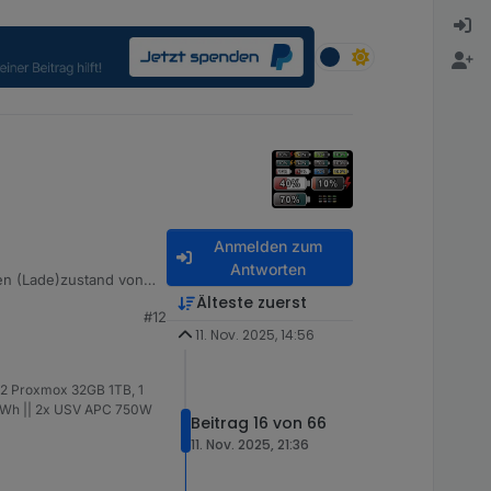
Anmelden zum
Antworten
 den (Lade)zustand von
Älteste zuerst
#12
 Prozentsatz ist
11. Nov. 2025, 14:56
tiviert werden. Statt %
 2 Proxmox 32GB 1TB, 1
14kWh || 2x USV APC 750W
Beitrag 16 von 66
11. Nov. 2025, 21:36
ung wird in VIS 1 das