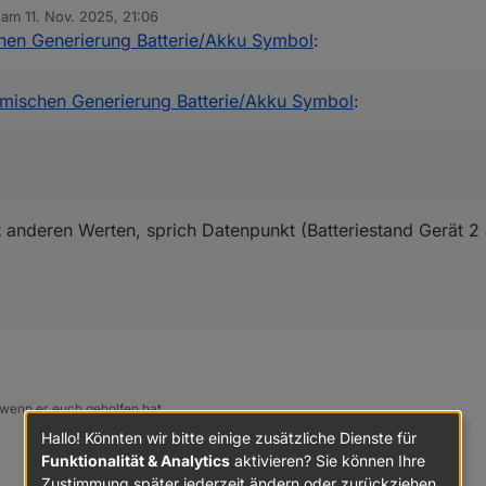
n HSL umgerechnet und dann mit einem Verlauf versehen (abhängig v
b am
11. Nov. 2025, 21:06
editiert von
hen Generierung Batterie/Akku Symbol
:
des Gerät ein Skript?
Custom-Farben dynamisch.
 Farbschemata (boltColorScheme)
 mit anderen Werten, sprich Datenpunkt (Batteriestand Gerät 2 auf) für B
Beschreibung / Verlauf
amischen Generierung Batterie/Akku Symbol
:
Orange → Gelb
Dunkelgrün → Hellgrün
Ocker → Hellgelb
t anderen Werten, sprich Datenpunkt (Batteriestand Gerät 2 
Marineblau → Hellblau
Dunkelrot → Hellrot
Dunkelorange → Hellorange
Dunkelbraun → Mittelbraun
Mittelgrau → Hellgrau
 wenn er euch geholfen hat.
Hallo! Könnten wir bitte einige zusätzliche Dienste für
Dunkles Lila → helleres Violett
Funktionalität & Analytics
aktivieren? Sie können Ihre
Zustimmung später jederzeit ändern oder zurückziehen.