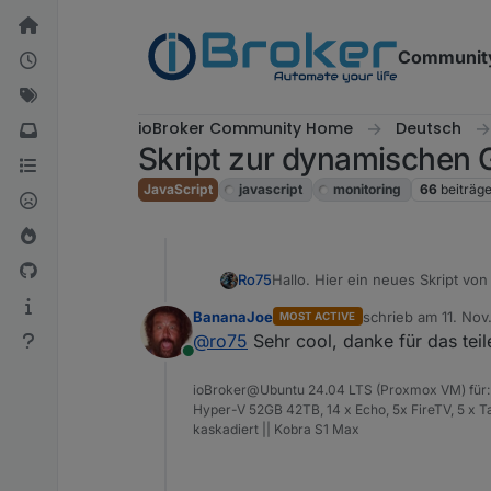
Weiter zum Inhalt
Communit
ioBroker Community Home
Deutsch
Skript zur dynamischen 
JavaScript
javascript
monitoring
66
beiträg
Hallo. Hier ein neues Skript von
Ro75
Batterie/Akku. Bisher habe ich da
BananaJoe
schrieb am
11. Nov
MOST ACTIVE
Dieses Skript erzeugt dynamisch
zuletzt editiert von
@
ro75
Sehr cool, danke für das teil
zentriert enthalten. Weiterhin k
Online
kann auch jede andere Bezeichn
Funktioniert mit VIS 1, VIS 2. S
ioBroker@Ubuntu 24.04 LTS (Proxmox VM) für: 
Mit ein wenig Spielerei und Ex
Hyper-V 52GB 42TB, 14 x Echo, 5x FireTV, 5 x 
kaskadiert || Kobra S1 Max
Der Code generiert einen SVG 
String (unescaped)
verwendet, 
Der Code: