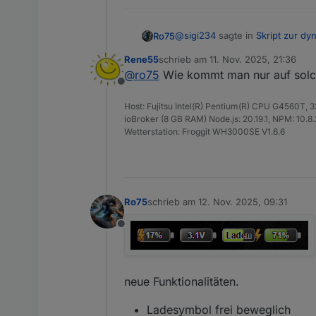
'black'
DOKUMENTATION: Unterstützte 
@
sigi234
sagte in
Skript zur d
Ro75
Rene55
schrieb am
11. Nov. 2025, 21:36
Wert
Beispi
zuletzt editiert von
@
ro75
Wie kommt man nur auf solche
Hallo, also brauche ich für je
Offline
'default'
–
Host: Fujitsu Intel(R) Pentium(R) CPU G4560T,
Nein. Du rufst die Funktion nur
HEX
#ffff
ioBroker (8 GB RAM) Node.js: 20.19.1, NPM: 10.8.2,
SVG auf.
Wetterstation: Froggit WH3000SE V1.6.6
Ro75.
RGB
rgb(0
RGBA
rgba(
Hinweise zur Farbdarstellung
Ro75
schrieb am
12. Nov. 2025, 09:31
zuletzt editiert von
Bei strongColors = true:
stärkere Sättigung
Offline
Bei strongColors = false:
dunklerer Startpunkt
mehr Kontrast
grellerer Blitzverlauf
weicherer, neutraler Verlau
DOKUMENTATION: Blitzsymbol (
dezenter Blitz
neue Funktionalitäten.
Ladesymbol frei beweglich
Option
Wi