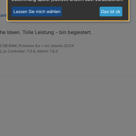
Tiefschwarz → Dunkelgrau
Lassen Sie mich wählen
Das ist ok
Werte für den rechten Hintergrund (rightBackground)
ynamischen Generierung Batterie/Akku Symbol
:
el
Beschreibung
 Ideen. Tolle Leistung - bin begeistert.
des Gerät ein Skript?
Spezieller Glasschimmer-Effekt
 32 GB RAM, Proxmox 8.x + lxc Ubuntu 22.04
 mit anderen Werten, sprich Datenpunkt (Batteriestand Gerät 2 auf) für B
ff
Fester Farbwert
 js-Controller: 7.0.6, Admin: 7.6.3
,128,128)
Fester Farbwert
0,128,128,0.4)
Transparente Farben möglich
f
showBolt, boltPos, blinkBolt)
rkung