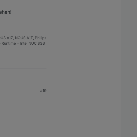
ehen!
US A1Z, NOUS A1T, Philips
S-Runtime = Intel NUC 8GB
#19
el angepasst