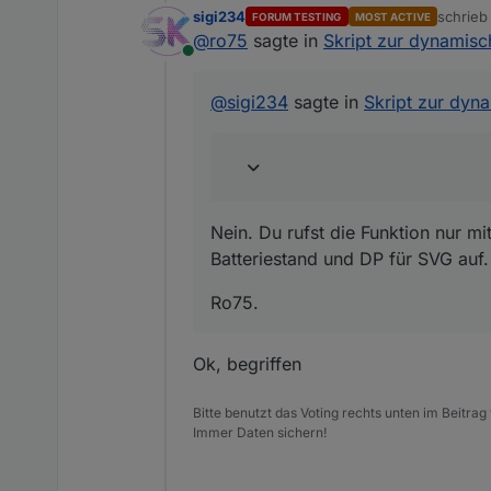
HEX/RGB/RGBA werden intern i
sigi234
schrie
FORUM TESTING
MOST ACTIVE
strongColors).
zuletzt 
@
ro75
sagte in
Skript zur dynamisc
Hallo, also brauche ich für je
→ Dadurch funktionieren auch 
DOKUMENTATION: Unterstützte
Online
Nein. Du rufst die Funktion nur
Name
@
sigi234
sagte in
Skript zur dyn
SVG auf.
'default'
Ro75.
'green'
'yellow'
Nein. Du rufst die Funktion nur mi
'blue'
Batteriestand und DP für SVG auf.
'red'
Ro75.
'orange'
Ok, begriffen
'brown'
'grey'
Bitte benutzt das Voting rechts unten im Beitrag
Immer Daten sichern!
'purple'