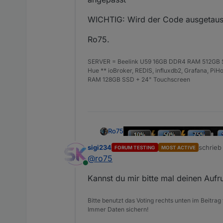
beliebige HEX, RGB oder RGBA
//Funktionsaufruf mit Spe
WICHTIG: Wird der Code ausgetausc
Beispielcode aus meine
Ro75.
SERVER = Beelink U59 16GB DDR4 RAM 512GB SS
Hue ** ioBroker, REDIS, influxdb2, Grafana, P
RAM 128GB SSD + 24" Touchscreen
Ro75
sigi234
schrie
FORUM TESTING
1.0.6: Sortierung der Paramete
MOST ACTIVE
zuletzt 
@
ro75
WICHTIG: Wird der Code ausget
Online
Kannst du mir bitte mal deinen Auf
Ro75.
Bitte benutzt das Voting rechts unten im Beitrag
Immer Daten sichern!