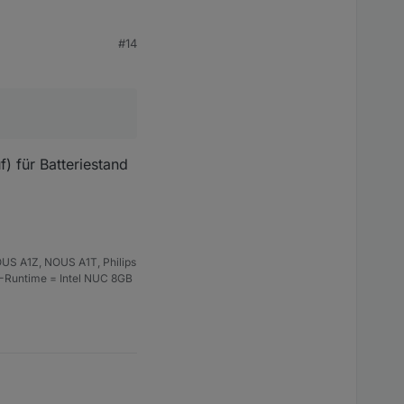
#14
) für Batteriestand
US A1Z, NOUS A1T, Philips
uf
umgerechnet
S-Runtime = Intel NUC 8GB