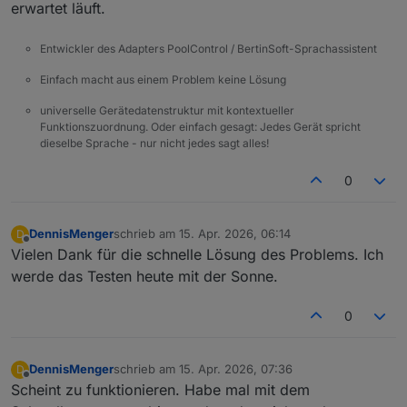
erwartet läuft.
Entwickler des Adapters PoolControl / BertinSoft-Sprachassistent
Einfach macht aus einem Problem keine Lösung
universelle Gerätedatenstruktur mit kontextueller
Funktionszuordnung. Oder einfach gesagt: Jedes Gerät spricht
dieselbe Sprache - nur nicht jedes sagt alles!
0
DennisMenger
schrieb am
15. Apr. 2026, 06:14
D
zuletzt editiert von
Offline
Vielen Dank für die schnelle Lösung des Problems. Ich
werde das Testen heute mit der Sonne.
0
DennisMenger
schrieb am
15. Apr. 2026, 07:36
D
zuletzt editiert von
Offline
Scheint zu funktionieren. Habe mal mit dem