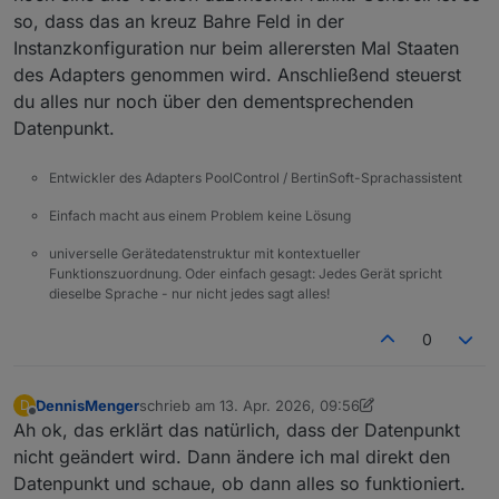
so, dass das an kreuz Bahre Feld in der
Instanzkonfiguration nur beim allerersten Mal Staaten
des Adapters genommen wird. Anschließend steuerst
du alles nur noch über den dementsprechenden
Datenpunkt.
Entwickler des Adapters PoolControl / BertinSoft-Sprachassistent
Einfach macht aus einem Problem keine Lösung
universelle Gerätedatenstruktur mit kontextueller
Funktionszuordnung. Oder einfach gesagt: Jedes Gerät spricht
dieselbe Sprache - nur nicht jedes sagt alles!
0
DennisMenger
schrieb am
13. Apr. 2026, 09:56
D
zuletzt editiert von DennisMenger
Offline
Ah ok, das erklärt das natürlich, dass der Datenpunkt
nicht geändert wird. Dann ändere ich mal direkt den
Datenpunkt und schaue, ob dann alles so funktioniert.