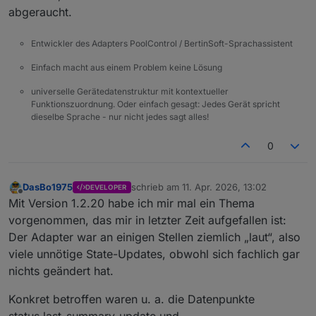
abgeraucht.
Entwickler des Adapters PoolControl / BertinSoft-Sprachassistent
Einfach macht aus einem Problem keine Lösung
universelle Gerätedatenstruktur mit kontextueller
Funktionszuordnung. Oder einfach gesagt: Jedes Gerät spricht
dieselbe Sprache - nur nicht jedes sagt alles!
0
DasBo1975
schrieb am
11. Apr. 2026, 13:02
DEVELOPER
zuletzt editiert von
Offline
Mit Version 1.2.20 habe ich mir mal ein Thema
vorgenommen, das mir in letzter Zeit aufgefallen ist:
Der Adapter war an einigen Stellen ziemlich „laut“, also
viele unnötige State-Updates, obwohl sich fachlich gar
nichts geändert hat.
Konkret betroffen waren u. a. die Datenpunkte