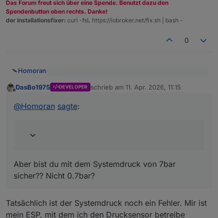
Das Forum freut sich über eine Spende. Benutzt dazu den
Spendenbutton oben rechts. Danke!
der Installationsfixer:
curl -fsL https://iobroker.net/fix.sh | bash -
0
Homoran
@
DasBo1975
sagte
:
DasBo1975
schrieb am
11. Apr. 2026, 11:15
DEVELOPER
zuletzt editiert von
Offline
Ja, mit 9.4 °C hab ich vorgestern auch angefangen
ein kleines Beispiel wie es derzeit bei mir auf
der VIS 1 ausschaut.
bin mittlerweile auf 13.
@
Homoran
sagte
:
Aber bist du mit dem Systemdruck von 7bar sicher??
Nicht 0.7bar?
Ich muss noch einiges umbauen und erstmal mein
System wieder unter allen Bedingungen prüfen,
dann werde ich endlich mitspielen können.
EDIT:
Die Nacht war aber kalt...
Aber bist du mit dem Systemdruck von 7bar
sicher?? Nicht 0.7bar?
Tatsächlich ist der Systemdruck noch ein Fehler. Mir ist
mein ESP, mit dem ich den Drucksensor betreibe