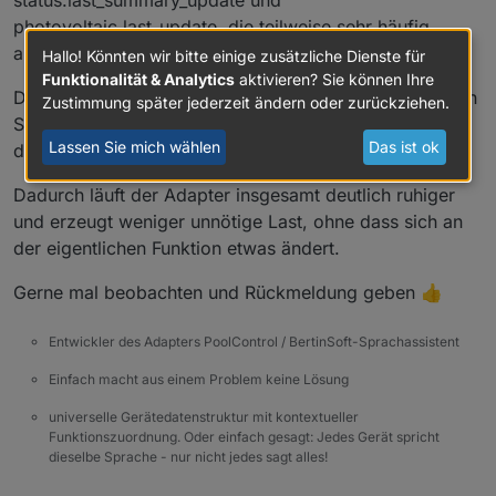
status.last_summary_update und
photovoltaic.last_update, die teilweise sehr häufig
aktualisiert wurden.
Hallo! Könnten wir bitte einige zusätzliche Dienste für
Funktionalität & Analytics
aktivieren? Sie können Ihre
Das Verhalten habe ich jetzt angepasst. Die betroffenen
Zustimmung später jederzeit ändern oder zurückziehen.
States werden nur noch dann geschrieben, wenn sich
Lassen Sie mich wählen
Das ist ok
das tatsächliche Ergebnis auch wirklich ändert.
Dadurch läuft der Adapter insgesamt deutlich ruhiger
und erzeugt weniger unnötige Last, ohne dass sich an
der eigentlichen Funktion etwas ändert.
Gerne mal beobachten und Rückmeldung geben 👍
Entwickler des Adapters PoolControl / BertinSoft-Sprachassistent
Einfach macht aus einem Problem keine Lösung
universelle Gerätedatenstruktur mit kontextueller
Funktionszuordnung. Oder einfach gesagt: Jedes Gerät spricht
dieselbe Sprache - nur nicht jedes sagt alles!