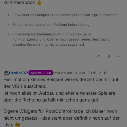
kurz Feedback 👍
Entwickler des Adapters PoolControl / BertinSoft-Sprachassistent
Einfach macht aus einem Problem keine Lösung
universelle Gerätedatenstruktur mit kontextueller
Funktionszuordnung. Oder einfach gesagt: Jedes Gerät spricht
dieselbe Sprache - nur nicht jedes sagt alles!
0
DasBo1975
schrieb am
10. Apr. 2026, 21:12
DEVELOPER
zuletzt editiert von
Offline
Hier mal ein kleines Beispiel wie es derzeit bei mir auf
der VIS 1 ausschaut.
Ist noch alles im Aufbau und eher eine erste Spielerei,
aber die Richtung gefällt mir schon ganz gut.
Eigene Widgets für PoolControl habe ich bisher noch
nicht umgesetzt – das steht aber definitiv noch auf der
Liste 😉