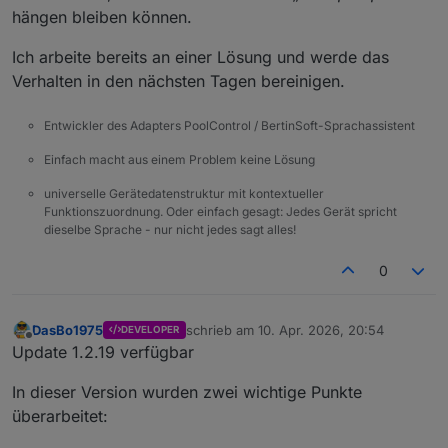
hängen bleiben können.
Ich arbeite bereits an einer Lösung und werde das
Verhalten in den nächsten Tagen bereinigen.
Entwickler des Adapters PoolControl / BertinSoft-Sprachassistent
Einfach macht aus einem Problem keine Lösung
universelle Gerätedatenstruktur mit kontextueller
Funktionszuordnung. Oder einfach gesagt: Jedes Gerät spricht
dieselbe Sprache - nur nicht jedes sagt alles!
0
DasBo1975
schrieb am
10. Apr. 2026, 20:54
DEVELOPER
zuletzt editiert von
Offline
Update 1.2.19 verfügbar
In dieser Version wurden zwei wichtige Punkte
überarbeitet: