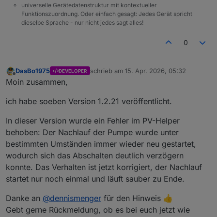
universelle Gerätedatenstruktur mit kontextueller
Funktionszuordnung. Oder einfach gesagt: Jedes Gerät spricht
dieselbe Sprache - nur nicht jedes sagt alles!
0
DasBo1975
schrieb am
15. Apr. 2026, 05:32
DEVELOPER
zuletzt editiert von
Offline
Moin zusammen,
ich habe soeben Version 1.2.21 veröffentlicht.
In dieser Version wurde ein Fehler im PV-Helper
behoben: Der Nachlauf der Pumpe wurde unter
bestimmten Umständen immer wieder neu gestartet,
wodurch sich das Abschalten deutlich verzögern
konnte. Das Verhalten ist jetzt korrigiert, der Nachlauf
startet nur noch einmal und läuft sauber zu Ende.
Danke an
@
dennismenger
für den Hinweis 👍
Gebt gerne Rückmeldung, ob es bei euch jetzt wie