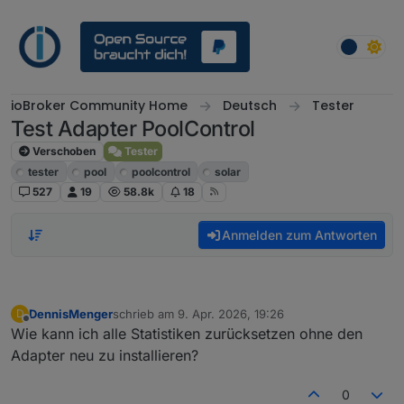
Weiter zum Inhalt
ioBroker Community Home
Deutsch
Tester
Test Adapter PoolControl
Verschoben
Tester
tester
pool
poolcontrol
solar
527
19
58.8k
18
Anmelden zum Antworten
DennisMenger
schrieb am
9. Apr. 2026, 19:26
D
zuletzt editiert von
Offline
Wie kann ich alle Statistiken zurücksetzen ohne den
Adapter neu zu installieren?
0