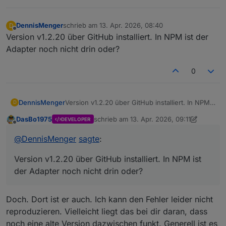
DennisMenger
schrieb am
13. Apr. 2026, 08:40
D
zuletzt editiert von
Offline
Version v1.2.20 über GitHub installiert. In NPM ist der
Adapter noch nicht drin oder?
0
DennisMenger
Version v1.2.20 über GitHub installiert. In NPM
D
ist der Adapter noch nicht drin oder?
DasBo1975
schrieb am
13. Apr. 2026, 09:11
DEVELOPER
zuletzt editiert von DasBo1975
Offline
@
DennisMenger
sagte
:
Version v1.2.20 über GitHub installiert. In NPM ist
der Adapter noch nicht drin oder?
Doch. Dort ist er auch. Ich kann den Fehler leider nicht
reproduzieren. Vielleicht liegt das bei dir daran, dass
noch eine alte Version dazwischen funkt. Generell ist es