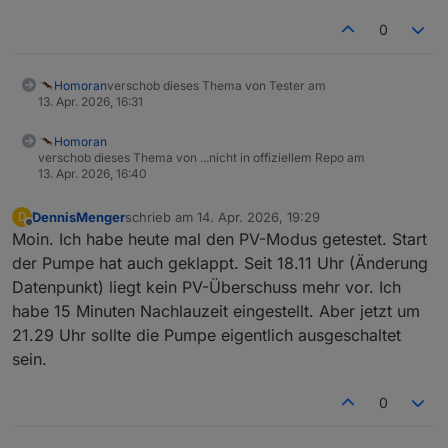
0
Homoran
verschob dieses Thema von Tester am
13. Apr. 2026, 16:31
Homoran
verschob dieses Thema von ...nicht in offiziellem Repo am
13. Apr. 2026, 16:40
DennisMenger
schrieb am
14. Apr. 2026, 19:29
D
zuletzt editiert von
Offline
Moin. Ich habe heute mal den PV-Modus getestet. Start
der Pumpe hat auch geklappt. Seit 18.11 Uhr (Änderung
Datenpunkt) liegt kein PV-Überschuss mehr vor. Ich
habe 15 Minuten Nachlauzeit eingestellt. Aber jetzt um
21.29 Uhr sollte die Pumpe eigentlich ausgeschaltet
sein.
0