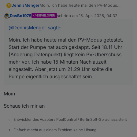
DennisMenger
Moin. Ich habe heute mal den PV-Modus
D
getestet. Start der Pumpe hat auch geklappt.
DasBo1975
schrieb am
15. Apr. 2026, 04:32
DEVELOPER
Seit 18.11 Uhr (Änderung Datenpunkt) liegt kein
zuletzt editiert von
Offline
PV-Überschuss mehr vor. Ich habe 15 Minuten
@
DennisMenger
sagte
:
Nachlauzeit eingestellt. Aber jetzt um 21.29 Uhr
sollte die Pumpe eigentlich ausgeschaltet sein.
Moin. Ich habe heute mal den PV-Modus getestet.
Start der Pumpe hat auch geklappt. Seit 18.11 Uhr
(Änderung Datenpunkt) liegt kein PV-Überschuss
mehr vor. Ich habe 15 Minuten Nachlauzeit
eingestellt. Aber jetzt um 21.29 Uhr sollte die
Pumpe eigentlich ausgeschaltet sein.
Moin
Schaue ich mir an
Entwickler des Adapters PoolControl / BertinSoft-Sprachassistent
Einfach macht aus einem Problem keine Lösung