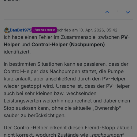
1
DasBo1975
schrieb am
10. Apr. 2026, 05:42
DEVELOPER
zuletzt editiert von
Offline
Ich habe einen Fehler im Zusammenspiel zwischen
PV-
Helper
und
Control-Helper (Nachpumpen)
identifiziert.
In bestimmten Situationen kann es passieren, dass der
Control-Helper das Nachpumpen startet, die Pumpe
kurz anläuft, aber anschließend durch den PV-Helper
wieder gestoppt wird. Ursache ist, dass der PV-Helper
auch bei sehr kleinen bzw. wechselnden
Leistungswerten weiterhin neu rechnet und dabei einen
Stop auslösen kann, ohne die aktuelle „Ownership“
sauber zu berücksichtigen.
Der Control-Helper erkennt diesen Fremd-Stopp aktuell
nicht korrekt, wodurch Zustände wie
„nachpumpen“