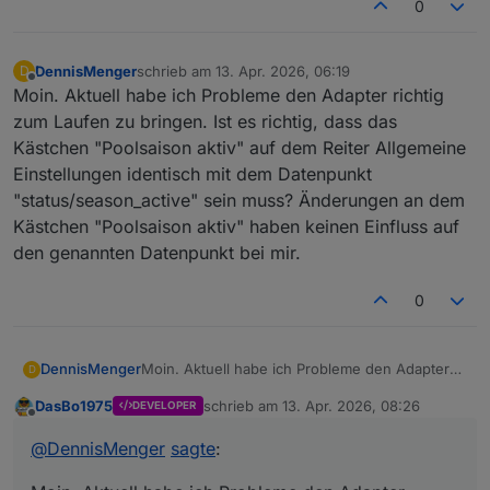
0
DennisMenger
schrieb am
13. Apr. 2026, 06:19
D
zuletzt editiert von
Offline
Moin. Aktuell habe ich Probleme den Adapter richtig
zum Laufen zu bringen. Ist es richtig, dass das
Kästchen "Poolsaison aktiv" auf dem Reiter Allgemeine
Einstellungen identisch mit dem Datenpunkt
"status/season_active" sein muss? Änderungen an dem
Kästchen "Poolsaison aktiv" haben keinen Einfluss auf
den genannten Datenpunkt bei mir.
0
DennisMenger
Moin. Aktuell habe ich Probleme den Adapter
D
richtig zum Laufen zu bringen. Ist es richtig,
DasBo1975
schrieb am
13. Apr. 2026, 08:26
DEVELOPER
dass das Kästchen "Poolsaison aktiv" auf dem
zuletzt editiert von
Offline
Reiter Allgemeine Einstellungen identisch mit
@
DennisMenger
sagte
:
dem Datenpunkt "status/season_active" sein
muss? Änderungen an dem Kästchen