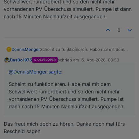
Schwellwert rumprobiert und so den nicht mehr
vorhandenen PV-Überschuss simuliert. Pumpe ist dann
nach 15 Minuten Nachlaufzeit ausgegangen.
0
DennisMenger
Scheint zu funktionieren. Habe mal mit dem
D
Schwellwert rumprobiert und so den nicht mehr
DasBo1975
schrieb am
15. Apr. 2026, 08:53
DEVELOPER
vorhandenen PV-Überschuss simuliert. Pumpe
zuletzt editiert von
Offline
ist dann nach 15 Minuten Nachlaufzeit
@
DennisMenger
sagte
:
ausgegangen.
Scheint zu funktionieren. Habe mal mit dem
Schwellwert rumprobiert und so den nicht mehr
vorhandenen PV-Überschuss simuliert. Pumpe ist
dann nach 15 Minuten Nachlaufzeit ausgegangen.
Das freut mich doch zu hören. Danke noch mal fürs
Bescheid sagen