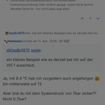
universelle Gerätedatenstruktur mit kontextueller
Funktionszuordnung. Oder einfach gesagt: Jedes Gerät spricht
dieselbe Sprache - nur nicht jedes sagt alles!
1
Hier mal ein kleines Beispiel wie es derzeit bei mir
DasBo1975
auf der VIS 1 ausschaut.
Homoran
schrieb am
11. Apr. 2026, 06:16
Ist noch alles im Aufbau und eher eine erste
Eigene Widgets für PoolControl habe ich bisher
zuletzt editiert von Homoran
4. Nov. 2026, 09:12
Nicht stören
Spielerei, aber die Richtung gefällt mir schon ganz
noch nicht umgesetzt – das steht aber definitiv
@
DasBo1975
sagte
:
gut.
noch auf der Liste 😉
ein kleines Beispiel wie es derzeit bei mir auf der
VIS 1 ausschaut.
Ja, mit 9.4 °C hab ich vorgestern auch angefangen
bin mittlerweile auf 13.
Aber bist du mit dem Systemdruck von 7bar sicher??
Nicht 0.7bar?