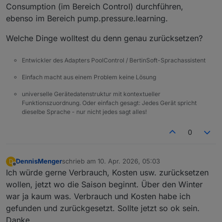
Consumption (im Bereich Control) durchführen,
ebenso im Bereich pump.pressure.learning.
Welche Dinge wolltest du denn genau zurücksetzen?
Entwickler des Adapters PoolControl / BertinSoft-Sprachassistent
Einfach macht aus einem Problem keine Lösung
universelle Gerätedatenstruktur mit kontextueller
Funktionszuordnung. Oder einfach gesagt: Jedes Gerät spricht
dieselbe Sprache - nur nicht jedes sagt alles!
0
DennisMenger
schrieb am
10. Apr. 2026, 05:03
D
zuletzt editiert von
Offline
Ich würde gerne Verbrauch, Kosten usw. zurücksetzen
wollen, jetzt wo die Saison beginnt. Über den Winter
war ja kaum was. Verbrauch und Kosten habe ich
gefunden und zurückgesetzt. Sollte jetzt so ok sein.
Danke.