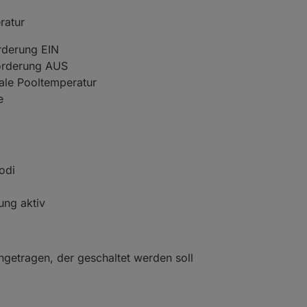
ratur
rderung EIN
forderung AUS
ale Pooltemperatur
e
odi
ung aktiv
ngetragen, der geschaltet werden soll