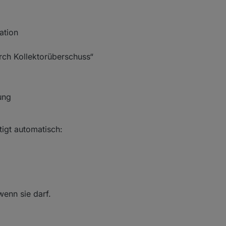
ation
rch Kollektorüberschuss“
ung
igt automatisch:
wenn sie darf.