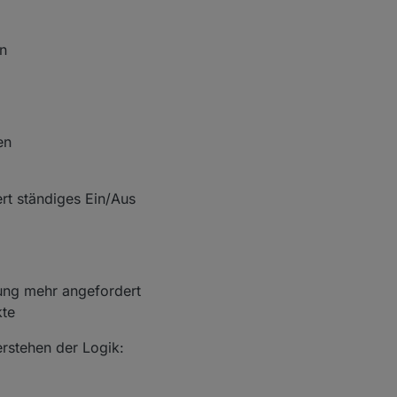
n
en
rt ständiges Ein/Aus
ung mehr angefordert
kte
rstehen der Logik: