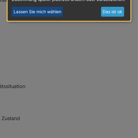
iert ist
Lassen Sie mich wählen
Das ist ok
ätssituation
n Zustand