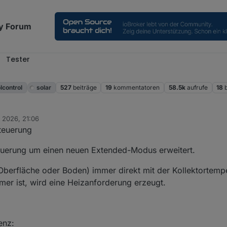
y Forum
Tester
l
lcontrol
solar
527
beiträge
19
kommentatoren
58.5k
aufrufe
18
. 2026, 21:06
steuerung
teuerung um einen neuen Extended-Modus erweitert.
Oberfläche oder Boden) immer direkt mit der Kollektortempe
mer ist, wird eine Heizanforderung erzeugt.
enz: