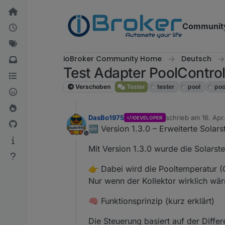
Weiter zum Inhalt
Communit
ioBroker Community Home
Deutsch
Test Adapter PoolContro
Verschoben
Tester
tester
pool
poo
DasBo1975
schrieb am
16. Apr
DEVELOPER
zuletzt editiert von
🆕 Version 1.3.0 – Erweiterte Solar
Offline
Mit Version 1.3.0 wurde die Solars
👉 Dabei wird die Pooltemperatur (
Nur wenn der Kollektor wirklich wär
🧠 Funktionsprinzip (kurz erklärt)
Die Steuerung basiert auf der Differ