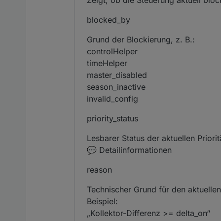
Zeigt, ob die Steuerung aktuell block
blocked_by
Grund der Blockierung, z. B.:
controlHelper
timeHelper
master_disabled
season_inactive
invalid_config
priority_status
Lesbarer Status der aktuellen Priorit
💬 Detailinformationen
reason
Technischer Grund für den aktuelle
Beispiel:
„Kollektor-Differenz >= delta_on“