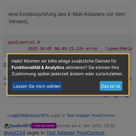
Versandfrequenz (Spam-Verhalten) und zu
Versand,
Warnmeldungen, wenn der E-Mail-Adapter nicht
und verhindert dadurch unnötige E-Mail-Schleifen.
eine Existenzprüfung des E-Mail-Adapters vor dem
vorhanden war.
Die neue Version enthält:
Versand,
poolcontrol.0
2025-10-05 00:49:15.226	
error
	[
speechHelpe
Hallo! Könnten wir bitte einige zusätzliche Dienste für
Denke .mail ist falsch
Funktionalität & Analytics
aktivieren? Sie können Ihre
Zustimmung später jederzeit ändern oder zurückziehen.
Bitte benutzt das Voting rechts unten im Beitrag wenn er euch geholfen hat.
Immer Daten sichern!
Lassen Sie mich wählen
Das ist ok
0
@
dasbo1975
sagte in
Test Adapter PoolControl
:
sigi234
DasBo1975
schrieb am
4. Okt. 2025, 23:30
DEVELOPER
zuletzt editiert von
Offline
eine Existenzprüfung des E-Mail-Adapters vor
@
sigi234
sagte in
Test Adapter PoolControl
: