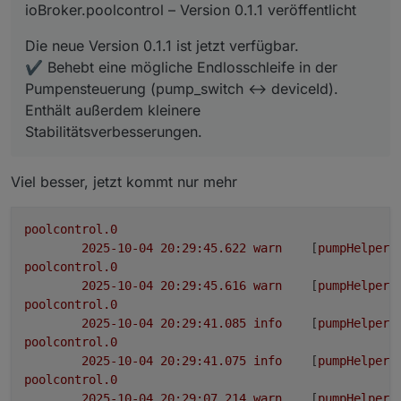
ioBroker.poolcontrol – Version 0.1.1 veröffentlicht
Die neue Version 0.1.1 ist jetzt verfügbar.
✔️ Behebt eine mögliche Endlosschleife in der
Pumpensteuerung (pump_switch ↔ deviceId).
Enthält außerdem kleinere
Stabilitätsverbesserungen.
Viel besser, jetzt kommt nur mehr
poolcontrol.0
2025-10-04 20:29:45.622	
warn
	[
pumpHelper
]
poolcontrol.0
2025-10-04 20:29:45.616	
warn
	[
pumpHelper
]
poolcontrol.0
2025-10-04 20:29:41.085	
info
	[
pumpHelper
]
poolcontrol.0
2025-10-04 20:29:41.075	
info
	[
pumpHelper
]
poolcontrol.0
2025-10-04 20:29:07.214	
warn
	[
pumpHelper
]