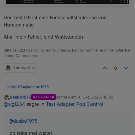
Laufzeit- und Umwälzberechnung
Verbrauchs- und Kostenanalyse über
externen kWh-Zähler
Der Test DP ist eine Funkschaltsteckdose von
Sprachausgabe über Alexa oder Telegram
Homemmatic
Aha, mein Fehler, sind Wattstunden
Bitte benutzt das Voting rechts unten im Beitrag wenn er euch geholfen hat.
Immer Daten sichern!
1 Antwort
0
@
dasbo1975
sigi234
DasBo1975
schrieb am
4. Okt. 2025, 19:03
DEVELOPER
Ich teste mal weiter.
zuletzt editiert von
Offline
@
sigi234
sagte in
Test Adapter PoolControl
:
Nur so einige Gedanken:
Als (Virtueller)Poolbesitzer wäre mir folgendes
Wichtig:
@
dasbo1975
Benachrichtigung wenn ein Pumpenfehler
vorliegt aber auch wenn er
behoben
wurde
Ich teste mal weiter.