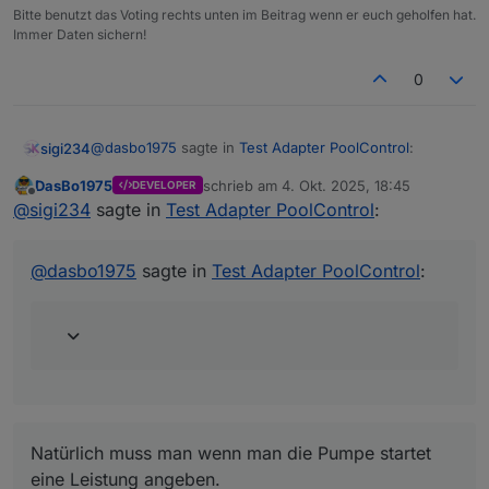
Bitte benutzt das Voting rechts unten im Beitrag wenn er euch geholfen hat.
Immer Daten sichern!
0
@
dasbo1975
sagte in
Test Adapter PoolControl
:
sigi234
DasBo1975
schrieb am
4. Okt. 2025, 18:45
DEVELOPER
zuletzt editiert von
Offline
ioBroker.poolcontrol – Version 0.1.1 veröffentlicht
@
sigi234
sagte in
Test Adapter PoolControl
:
Viel besser, jetzt kommt nur mehr
Die neue Version 0.1.1 ist jetzt verfügbar.
✔️ Behebt eine mögliche Endlosschleife in der
@
dasbo1975
sagte in
Test Adapter PoolControl
:
Pumpensteuerung (pump_switch ↔ deviceId).
poolcontrol.0

Enthält außerdem kleinere
	2025-10-04 20:29:45.622	warn	[pumpHelper
Natürlich muss man wenn man die Pumpe startet eine
Stabilitätsverbesserungen.
poolcontrol.0

Leistung angeben.
	2025-10-04 20:29:45.616	warn	[pumpHelper
Ich habe da ein Blockly dafür:
poolcontrol.0

	2025-10-04 20:29:41.085	info	[pumpHelpe
poolcontrol.0

	2025-10-04 20:29:41.075	info	[pumpHelpe
Natürlich muss man wenn man die Pumpe startet
poolcontrol.0

eine Leistung angeben.