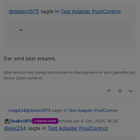
@
dasbo1975
@
dasbo1975
sagte in
Test Adapter PoolControl
:
Aussensensor wird nicht erkannt:
Hallo Siggi,
Ich glaube ich habe den Grund für die
fehlende Außentemperatur gefunden. Es wird
am HM-Sensor liegen. Der übermittelt den
Der wird jetzt erkannt.
wert nicht sofort nach Adapterstart. Dadurch
erscheint kein Wert om PoolControl Adapter.
Im nächsten Update werde ich das anpassen,
Bitte benutzt das Voting rechts unten im Beitrag wenn er euch geholfen hat.
damit der letzte bekannte Temperaturwert
Immer Daten sichern!
beim Start automatisch übernommen wird.
0
@
dasbo1975
sagte in
Test Adapter PoolControl
:
sigi234
DasBo1975
schrieb am
4. Okt. 2025, 18:28
DEVELOPER
zuletzt editiert von
Offline
@
dasbo1975
sagte in
Test Adapter PoolControl
:
@
sigi234
sagte in
Test Adapter PoolControl
:
Der wird jetzt erkannt.