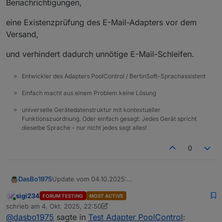
Benachrichtigungen,
eine Existenzprüfung des E-Mail-Adapters vor dem
Versand,
und verhindert dadurch unnötige E-Mail-Schleifen.
Entwickler des Adapters PoolControl / BertinSoft-Sprachassistent
Einfach macht aus einem Problem keine Lösung
universelle Gerätedatenstruktur mit kontextueller
Funktionszuordnung. Oder einfach gesagt: Jedes Gerät spricht
dieselbe Sprache - nur nicht jedes sagt alles!
0
Update vom 04.10.2025:
DasBo1975
Die Datei speechHelper.js wurde aktualisiert und
sigi234
FORUM TESTING
MOST ACTIVE
neu hochgeladen.
eine Sperrzeit (Cooldown) für Temperatur-
Online
schrieb am
4. Okt. 2025, 22:50
Grund: In der vorherigen Version kam es bei
Benachrichtigungen,
zuletzt editiert von sigi234
10. Mai 2025, 00:51
@
dasbo1975
sagte in
Test Adapter PoolControl
:
aktivierter E-Mail-Ausgabe zu einer zu hohen
eine Existenzprüfung des E-Mail-Adapters vor dem