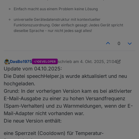
Homemmatic
Einfach macht aus einem Problem keine Lösung
Aha, mein Fehler, sind Wattstunden
universelle Gerätedatenstruktur mit kontextueller
Funktionszuordnung. Oder einfach gesagt: Jedes Gerät spricht
dieselbe Sprache - nur nicht jedes sagt alles!
0
DasBo1975
schrieb am
4. Okt. 2025, 21:04
DEVELOPER
zuletzt editiert von DasBo1975
10. Apr. 20
Offline
Update vom 04.10.2025:
Die Datei speechHelper.js wurde aktualisiert und neu
hochgeladen.
Grund: In der vorherigen Version kam es bei aktivierter
E-Mail-Ausgabe zu einer zu hohen Versandfrequenz
(Spam-Verhalten) und zu Warnmeldungen, wenn der E-
Mail-Adapter nicht vorhanden war.
Die neue Version enthält:
eine Sperrzeit (Cooldown) für Temperatur-