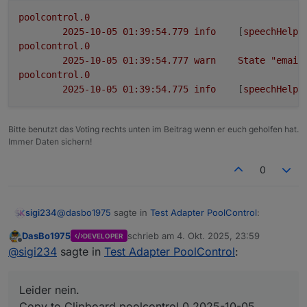
poolcontrol.0
2025-10-05 01:39:54.779	
info
	[
speechHelpe
poolcontrol.0
2025-10-05 01:39:54.777	
warn
State
"email
poolcontrol.0
2025-10-05 01:39:54.775	
info
	[
speechHelpe
Bitte benutzt das Voting rechts unten im Beitrag wenn er euch geholfen hat.
Immer Daten sichern!
0
@
dasbo1975
sagte in
Test Adapter PoolControl
:
sigi234
DasBo1975
schrieb am
4. Okt. 2025, 23:59
DEVELOPER
zuletzt editiert von
Offline
@
sigi234
sagte in
Test Adapter PoolControl
:
@
sigi234
sagte in
Test Adapter PoolControl
:
Leider nein.
@
dasbo1975
sagte in
Test Adapter
Leider nein.
PoolControl
:
poolcontrol.0

Copy to Clipboard poolcontrol.0 2025-10-05