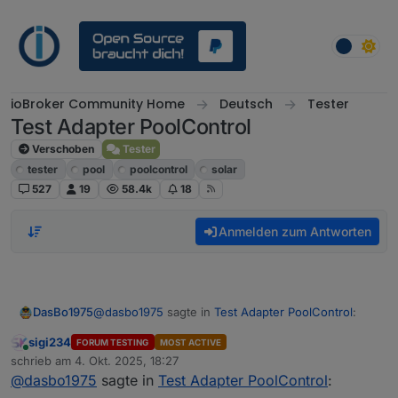
Weiter zum Inhalt
ioBroker Community Home
Deutsch
Tester
Test Adapter PoolControl
Verschoben
Tester
tester
pool
poolcontrol
solar
527
19
58.4k
18
Anmelden zum Antworten
@
dasbo1975
sagte in
Test Adapter PoolControl
:
DasBo1975
sigi234
FORUM TESTING
MOST ACTIVE
Online
@
sigi234
sagte in
Test Adapter PoolControl
:
schrieb am
4. Okt. 2025, 18:27
zuletzt editiert von
@
dasbo1975
sagte in
Test Adapter PoolControl
: