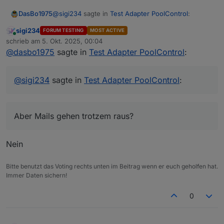
@
sigi234
sagte in
Test Adapter PoolControl
:
DasBo1975
sigi234
FORUM TESTING
MOST ACTIVE
Online
Leider nein.
schrieb am
5. Okt. 2025, 00:04
zuletzt editiert von
Copy to Clipboard poolcontrol.0 2025-10-05
@
dasbo1975
sagte in
Test Adapter PoolControl
:
Aber Mails gehen trotzem raus?
01:39:54.779 info [speechHelper] E-Mail
gesendet an xxxxxxxxxx: Die Poolpumpe
wurde gestartet. poolcontrol.0 2025-10-05
@
sigi234
sagte in
Test Adapter PoolControl
:
01:39:54.777 warn State "email.0.mail" has no
existing object, this might lead to an error in
future versions poolcontrol.0 2025-10-05
Aber Mails gehen trotzem raus?
01:39:54.775 info [speechHelper] Alexa sagt:
Die Poolpumpe wurde gestartet.
Nein
Bitte benutzt das Voting rechts unten im Beitrag wenn er euch geholfen hat.
Immer Daten sichern!
0