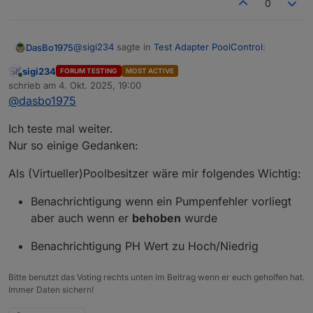
0
@
sigi234
sagte in
Test Adapter PoolControl
:
DasBo1975
sigi234
FORUM TESTING
MOST ACTIVE
Online
@
dasbo1975
sagte in
Test Adapter
schrieb am
4. Okt. 2025, 19:00
zuletzt editiert von
PoolControl
:
@
dasbo1975
Natürlich muss man wenn man die Pumpe
Ich teste mal weiter.
startet eine Leistung angeben.
ioBroker.poolcontrol – Version 0.1.1
Nur so einige Gedanken:
Ich habe da ein Blockly dafür:
veröffentlicht
Funktioniert aber nicht immer.
Als (Virtueller)Poolbesitzer wäre mir folgendes Wichtig:
Ich denke, das wird an der Geschwindigkeit des
Benachrichtigung wenn ein Pumpenfehler vorliegt
blockly´s liegen. Das feuert viel schneller als eine
aber auch wenn er
behoben
wurde
Messsteckdose.. Aber ich schreibe mir das mal auf,
dann setze ich dort in einen der nächsten Updates
Benachrichtigung PH Wert zu Hoch/Niedrig
eine Art Kulanzzeit. So würde die
Fehlerüberprüfung erst nach z.B. 2 Sekunden
stattfinden.
Bitte benutzt das Voting rechts unten im Beitrag wenn er euch geholfen hat.
Immer Daten sichern!