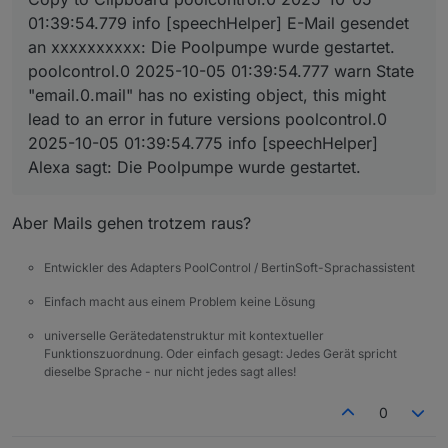
	2025-10-05 01:39:54.779	info	[speechHelpe
01:39:54.779 info [speechHelper] E-Mail gesendet
poolcontrol.0

eine Existenzprüfung des E-Mail-
an xxxxxxxxxx: Die Poolpumpe wurde gestartet.
	2025-10-05 01:39:54.777	warn	State "email
Adapters vor dem Versand,
poolcontrol.0

poolcontrol.0 2025-10-05 01:39:54.777 warn State
"email.0.mail" has no existing object, this might
poolcontrol.0

lead to an error in future versions poolcontrol.0
2025-10-05 01:39:54.775 info [speechHelper]
Alexa sagt: Die Poolpumpe wurde gestartet.
Denke .mail ist falsch
behoben (hoffentlich) und auf gitub verfügbar
Aber Mails gehen trotzem raus?
Entwickler des Adapters PoolControl / BertinSoft-Sprachassistent
Einfach macht aus einem Problem keine Lösung
universelle Gerätedatenstruktur mit kontextueller
Funktionszuordnung. Oder einfach gesagt: Jedes Gerät spricht
dieselbe Sprache - nur nicht jedes sagt alles!
0