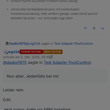
Einfach macht aus einem Problem keine Lösung
universelle Gerätedatenstruktur mit kontextueller
Funktionszuordnung. Oder einfach gesagt: Jedes Gerät spricht
dieselbe Sprache - nur nicht jedes sagt alles!
0
@
sigi234
sagte in
Test Adapter PoolControl
:
DasBo1975
sigi234
FORUM TESTING
MOST ACTIVE
Online
@
dasbo1975
sagte in
Test Adapter
schrieb am
5. Okt. 2025, 02:10
zuletzt editiert von sigi234
10. Mai 2025, 04:19
PoolControl
:
@
dasbo1975
sagte in
Test Adapter PoolControl
:
Nun aber. Jedenfalls bei mir
@
sigi234
sagte in
Test Adapter
Nun aber. Jedenfalls bei mir
PoolControl
:
Leider nein
Aber Mails gehen trotzem raus?
Edit:
Nein
Jetzt schon, hatte via NPM installiert.