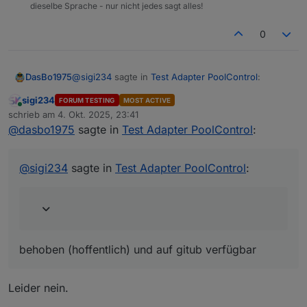
dieselbe Sprache - nur nicht jedes sagt alles!
0
@
sigi234
sagte in
Test Adapter PoolControl
:
DasBo1975
sigi234
FORUM TESTING
MOST ACTIVE
Online
@
dasbo1975
sagte in
Test Adapter
schrieb am
4. Okt. 2025, 23:41
zuletzt editiert von
PoolControl
:
@
dasbo1975
sagte in
Test Adapter PoolControl
:
behoben (hoffentlich) und auf gitub verfügbar
eine Existenzprüfung des E-Mail-
@
sigi234
sagte in
Test Adapter PoolControl
:
Adapters vor dem Versand,
poolcontrol.0

behoben (hoffentlich) und auf gitub verfügbar
Denke .mail ist falsch
Leider nein.