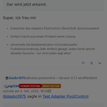
@
sigi234
sagte in
Test Adapter PoolControl
:
Der wird jetzt erkannt.
@
dasbo1975
Super, ick freu mir
Aussensensor wird nicht erkannt:
Entwickler des Adapters PoolControl / BertinSoft-Sprachassistent
Hallo Siggi,
Einfach macht aus einem Problem keine Lösung
Ich glaube ich habe den Grund für die
universelle Gerätedatenstruktur mit kontextueller
fehlende Außentemperatur gefunden. Es
Funktionszuordnung. Oder einfach gesagt: Jedes Gerät spricht
wird am HM-Sensor liegen. Der übermittelt
dieselbe Sprache - nur nicht jedes sagt alles!
den wert nicht sofort nach Adapterstart.
Dadurch erscheint kein Wert om PoolControl
0
Adapter. Im nächsten Update werde ich das
anpassen, damit der letzte bekannte
Temperaturwert beim Start automatisch
ioBroker.poolcontrol – Version 0.1.1 veröffentlicht
DasBo1975
übernommen wird.
sigi234
FORUM TESTING
MOST ACTIVE
Die neue Version 0.1.1 ist jetzt verfügbar.
Online
schrieb am
4. Okt. 2025, 18:30
✔️ Behebt eine mögliche Endlosschleife in der
zuletzt editiert von sigi234
10. Apr. 2025, 20:32
@
dasbo1975
sagte in
Test Adapter PoolControl
:
Pumpensteuerung (pump_switch ↔ deviceId).
Enthält außerdem kleinere
Stabilitätsverbesserungen.