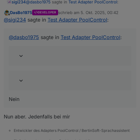
@
dasbo1975
sagte in
Test Adapter PoolControl
:
sigi234
DasBo1975
schrieb am
5. Okt. 2025, 00:42
DEVELOPER
zuletzt editiert von
Offline
@
sigi234
sagte in
Test Adapter PoolControl
:
@
sigi234
sagte in
Test Adapter PoolControl
:
@
dasbo1975
sagte in
Test Adapter PoolControl
:
Aber Mails gehen trotzem raus?
Nein
Nein
Nun aber. Jedenfalls bei mir
Entwickler des Adapters PoolControl / BertinSoft-Sprachassistent