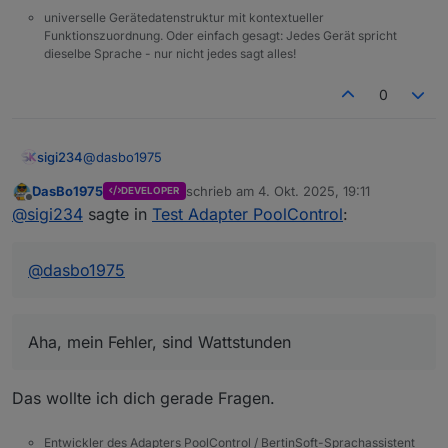
universelle Gerätedatenstruktur mit kontextueller
Funktionszuordnung. Oder einfach gesagt: Jedes Gerät spricht
dieselbe Sprache - nur nicht jedes sagt alles!
0
@
dasbo1975
sigi234
DasBo1975
schrieb am
4. Okt. 2025, 19:11
DEVELOPER
Die Berechnung kommt mir noch nicht Schlüssig vor:
zuletzt editiert von
Offline
@
sigi234
sagte in
Test Adapter PoolControl
:
@
dasbo1975
Aha, mein Fehler, sind Wattstunden
Das wollte ich dich gerade Fragen.
Entwickler des Adapters PoolControl / BertinSoft-Sprachassistent
Der Test DP ist eine Funkschaltsteckdose von