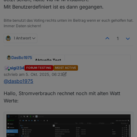
Mit Benutzerdefiniert ist es dann gegangen.
Bitte benutzt das Voting rechts unten im Beitrag wenn er euch geholfen hat.
Immer Daten sichern!
1 Antwort
1
DasBo1975
Aktuelle Test
Version
1.4.1
sigi234
FORUM TESTING
MOST ACTIVE
Online
schrieb am
5. Okt. 2025, 06:23
zuletzt editiert von sigi234
10. Mai 2025, 08:25
Veröffentlichu
29.09.2025
@
dasbo1975
ngsdatum
Hallo, Stromverbrauch rechnet noch mit alten Watt
Github Link
https://github.com/DasBo1975/i
obroker.poolcontrol
Werte:
Adapter-Beschreibung
Der Adapter
ioBroker.poolcontrol
dient zur
Steuerung und Überwachung von Poolanlagen.
Pumpensteuerung (Automatik, Manuell,
Zu den Funktionen gehören:
Changelog (Auszug)
Zeitsteuerung, Aus) inkl. Frost- und
Überhitzungsschutz