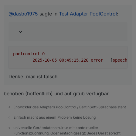
dem Versand,
poolcontrol.0

@
dasbo1975
sagte in
Test Adapter PoolControl
:
Denke .mail ist falsch
poolcontrol.0
2025-10-05 00:49:15.226	
error
	[
speechHel
Denke .mail ist falsch
behoben (hoffentlich) und auf gitub verfügbar
Entwickler des Adapters PoolControl / BertinSoft-Sprachassistent
Einfach macht aus einem Problem keine Lösung
universelle Gerätedatenstruktur mit kontextueller
Funktionszuordnung. Oder einfach gesagt: Jedes Gerät spricht