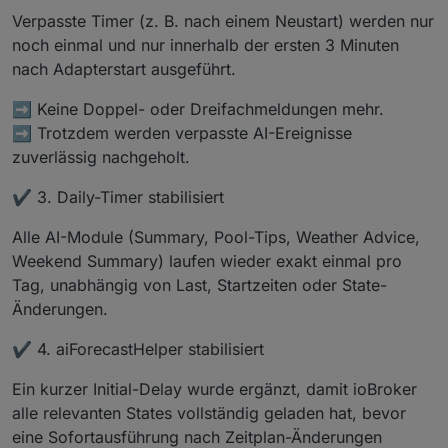
poolcontrol.0
Verpasste Timer (z. B. nach einem Neustart) werden nur
2025-12-08 20:09:15.970	
info
	[
pumpHelper4
noch einmal und nur innerhalb der ersten 3 Minuten
poolcontrol.0
nach Adapterstart ausgeführt.
2025-12-08 20:09:15.970	
info
	[
pumpHelper3
poolcontrol.0
➡️ Keine Doppel- oder Dreifachmeldungen mehr.
2025-12-08 20:09:15.970	
info
	[
pumpHelper3
➡️ Trotzdem werden verpasste AI-Ereignisse
poolcontrol.0
zuverlässig nachgeholt.
2025-12-08 20:09:15.969	
info
	[
pumpHelper2
poolcontrol.0
✔️ 3. Daily-Timer stabilisiert
2025-12-08 20:09:15.967	
info
	[
migrationHe
poolcontrol.0
Alle AI-Module (Summary, Pool-Tips, Weather Advice,
2025-12-08 20:09:15.760	
info
	[
migrationHe
Weekend Summary) laufen wieder exakt einmal pro
poolcontrol.0
Tag, unabhängig von Last, Startzeiten oder State-
2025-12-08 20:09:15.365	
info
	[
createPhoto
poolcontrol.0
Änderungen.
2025-12-08 20:09:15.262	
info
Adapter
gest
✔️ 4. aiForecastHelper stabilisiert
poolcontrol.0
2025-12-08 20:09:15.253	
info
starting.
Ve
Ein kurzer Initial-Delay wurde ergänzt, damit ioBroker
alle relevanten States vollständig geladen hat, bevor
eine Sofortausführung nach Zeitplan-Änderungen