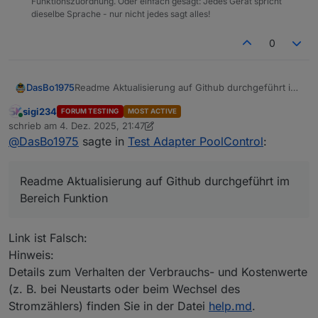
Funktionszuordnung. Oder einfach gesagt: Jedes Gerät spricht
dieselbe Sprache - nur nicht jedes sagt alles!
0
DasBo1975
Readme Aktualisierung auf Github durchgeführt im
Bereich Funktion
sigi234
FORUM TESTING
MOST ACTIVE
Online
schrieb am
4. Dez. 2025, 21:47
zuletzt editiert von sigi234
12. Apr. 2025, 22:54
@
DasBo1975
sagte in
Test Adapter PoolControl
:
Readme Aktualisierung auf Github durchgeführt im
Bereich Funktion
Link ist Falsch:
Hinweis:
Details zum Verhalten der Verbrauchs- und Kostenwerte
(z. B. bei Neustarts oder beim Wechsel des
Stromzählers) finden Sie in der Datei
help.md
.