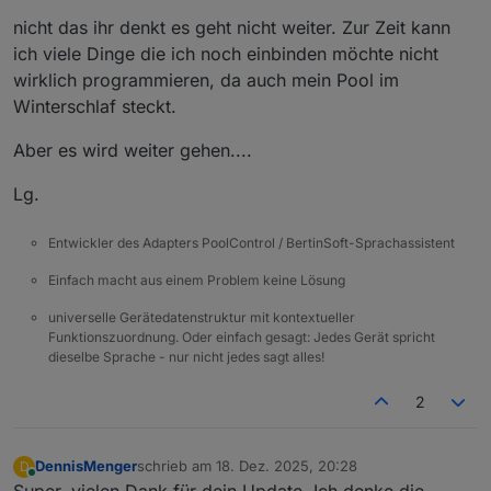
nicht das ihr denkt es geht nicht weiter. Zur Zeit kann
ich viele Dinge die ich noch einbinden möchte nicht
wirklich programmieren, da auch mein Pool im
Winterschlaf steckt.
Aber es wird weiter gehen....
Lg.
Entwickler des Adapters PoolControl / BertinSoft-Sprachassistent
Einfach macht aus einem Problem keine Lösung
universelle Gerätedatenstruktur mit kontextueller
Funktionszuordnung. Oder einfach gesagt: Jedes Gerät spricht
dieselbe Sprache - nur nicht jedes sagt alles!
2
DennisMenger
schrieb am
18. Dez. 2025, 20:28
D
zuletzt editiert von
Online
Super, vielen Dank für dein Update. Ich denke die