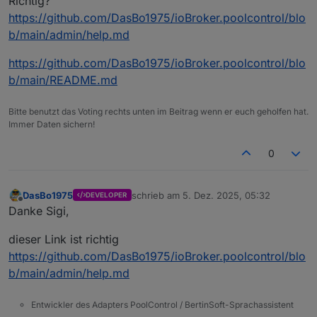
Richtig?
https://github.com/DasBo1975/ioBroker.poolcontrol/blo
b/main/admin/help.md
https://github.com/DasBo1975/ioBroker.poolcontrol/blo
b/main/README.md
Bitte benutzt das Voting rechts unten im Beitrag wenn er euch geholfen hat.
Immer Daten sichern!
0
DasBo1975
schrieb am
5. Dez. 2025, 05:32
DEVELOPER
zuletzt editiert von
Offline
Danke Sigi,
dieser Link ist richtig
https://github.com/DasBo1975/ioBroker.poolcontrol/blo
b/main/admin/help.md
Entwickler des Adapters PoolControl / BertinSoft-Sprachassistent