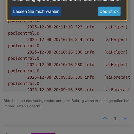
2025-12-08 20:12:16.321	
info
	[
aiHelper
] 
N
poolcontrol.0
Lassen Sie mich wählen
Das ist ok
2025-12-08 20:11:16.329	
info
	[
aiHelper
] 
N
poolcontrol.0
2025-12-08 20:11:16.323	
info
	[
aiHelper
] 
N
poolcontrol.0
2025-12-08 20:10:16.314	
info
	[
aiHelper
] 
N
poolcontrol.0
2025-12-08 20:10:16.300	
info
	[
aiHelper
] 
N
poolcontrol.0
2025-12-08 20:10:16.260	
info
	[
aiHelper
] 
N
poolcontrol.0
2025-12-08 20:09:16.339	
info
	[
aiForecastH
poolcontrol.0
2025-12-08 20:09:16.339	
info
	[
aiForecastH
poolcontrol.0
Bitte benutzt das Voting rechts unten im Beitrag wenn er euch geholfen hat.
2025-12-08 20:09:16.165	
info
	[
photovoltai
Immer Daten sichern!
poolcontrol.0
2025-12-08 20:09:16.133	
info
	[
aiHelper
] 
I
1
poolcontrol.0
2025-12-08 20:09:16.086	
info
	[
aiForecastH
poolcontrol.0