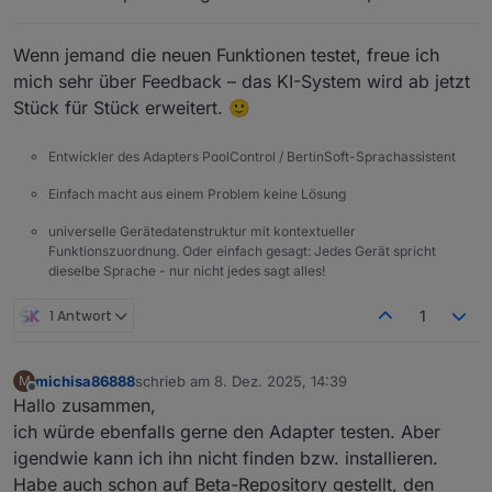
Wenn jemand die neuen Funktionen testet, freue ich
mich sehr über Feedback – das KI-System wird ab jetzt
Stück für Stück erweitert. 🙂
Entwickler des Adapters PoolControl / BertinSoft-Sprachassistent
Einfach macht aus einem Problem keine Lösung
universelle Gerätedatenstruktur mit kontextueller
Funktionszuordnung. Oder einfach gesagt: Jedes Gerät spricht
dieselbe Sprache - nur nicht jedes sagt alles!
1 Antwort
1
michisa86888
schrieb am
8. Dez. 2025, 14:39
M
zuletzt editiert von
Offline
Hallo zusammen,
ich würde ebenfalls gerne den Adapter testen. Aber
igendwie kann ich ihn nicht finden bzw. installieren.
Habe auch schon auf Beta-Repository gestellt, den