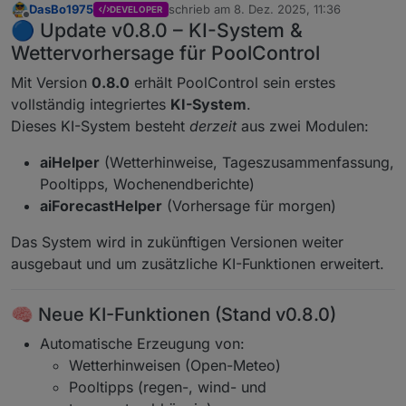
DasBo1975
schrieb am
8. Dez. 2025, 11:36
DEVELOPER
zuletzt editiert von
Offline
🔵 Update v0.8.0 – KI-System &
Wettervorhersage für PoolControl
Mit Version
0.8.0
erhält PoolControl sein erstes
vollständig integriertes
KI-System
.
Dieses KI-System besteht
derzeit
aus zwei Modulen:
aiHelper
(Wetterhinweise, Tageszusammenfassung,
Pooltipps, Wochenendberichte)
aiForecastHelper
(Vorhersage für morgen)
Das System wird in zukünftigen Versionen weiter
ausgebaut und um zusätzliche KI-Funktionen erweitert.
🧠 Neue KI-Funktionen (Stand v0.8.0)
Automatische Erzeugung von:
Wetterhinweisen (Open-Meteo)
Pooltipps (regen-, wind- und