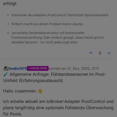
erfolgt.
Entwickler des Adapters PoolControl / BertinSoft-Sprachassistent
Einfach macht aus einem Problem keine Lösung
universelle Gerätedatenstruktur mit kontextueller
Funktionszuordnung. Oder einfach gesagt: Jedes Gerät spricht
dieselbe Sprache - nur nicht jedes sagt alles!
0
DasBo1975
schrieb am
12. Dez. 2025, 21:11
DEVELOPER
zuletzt editiert von
Offline
🧪 Allgemeine Anfrage: Füllstandssensoren im Pool-
Umfeld (Erfahrungsaustausch)
Hallo zusammen 👋
ich arbeite aktuell am ioBroker-Adapter PoolControl und
plane langfristig eine optionale Füllstands-Überwachung
für Pools.