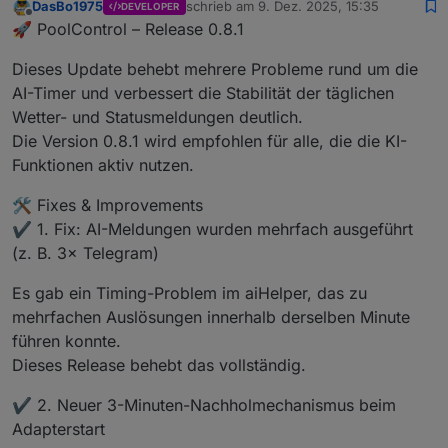
DasBo1975
schrieb am
9. Dez. 2025, 15:35
DEVELOPER
zuletzt editiert von
2025-12-08 20:09:16.085	
info
	[
aiForecastH
Offline
🚀 PoolControl – Release 0.8.1
poolcontrol.0
2025-12-08 20:09:16.085	
info
	[
pumpHelper2
Dieses Update behebt mehrere Probleme rund um die
poolcontrol.0
AI-Timer und verbessert die Stabilität der täglichen
2025-12-08 20:09:16.077	
info
	[
aiForecastH
Wetter- und Statusmeldungen deutlich.
poolcontrol.0
Die Version 0.8.1 wird empfohlen für alle, die die KI-
2025-12-08 20:09:16.044	
info
	[
aiHelper
] 
K
Funktionen aktiv nutzen.
poolcontrol.0
2025-12-08 20:09:15.974	
info
	[
controlHelp
🛠️ Fixes & Improvements
poolcontrol.0
✔️ 1. Fix: AI-Meldungen wurden mehrfach ausgeführt
2025-12-08 20:09:15.974	
info
	[
controlHelp
poolcontrol.0
(z. B. 3× Telegram)
2025-12-08 20:09:15.972	
info
	[
aiForecastH
Es gab ein Timing-Problem im aiHelper, das zu
poolcontrol.0
2025-12-08 20:09:15.972	
info
	[
aiHelper
] 
I
mehrfachen Auslösungen innerhalb derselben Minute
poolcontrol.0
führen konnte.
2025-12-08 20:09:15.972	
info
	[
photovoltai
Dieses Release behebt das vollständig.
poolcontrol.0
2025-12-08 20:09:15.971	
info
	[
photovoltai
✔️ 2. Neuer 3-Minuten-Nachholmechanismus beim
poolcontrol.0
Adapterstart
2025-12-08 20:09:15.970	
info
	[
pumpHelper4