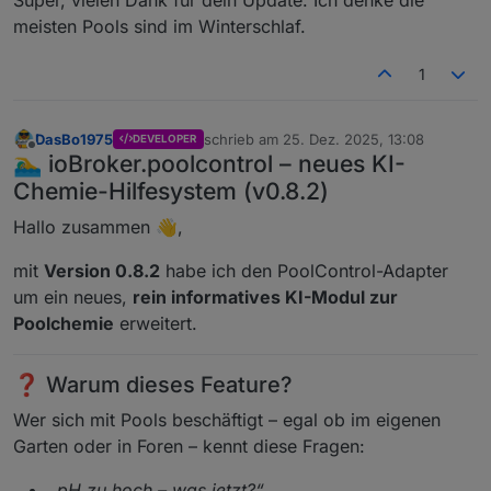
meisten Pools sind im Winterschlaf.
1
DasBo1975
schrieb am
25. Dez. 2025, 13:08
DEVELOPER
zuletzt editiert von
Offline
🏊‍♂️ ioBroker.poolcontrol – neues KI-
Chemie-Hilfesystem (v0.8.2)
Hallo zusammen 👋,
mit
Version 0.8.2
habe ich den PoolControl-Adapter
um ein neues,
rein informatives KI-Modul zur
Poolchemie
erweitert.
❓ Warum dieses Feature?
Wer sich mit Pools beschäftigt – egal ob im eigenen
Garten oder in Foren – kennt diese Fragen:
„pH zu hoch – was jetzt?“