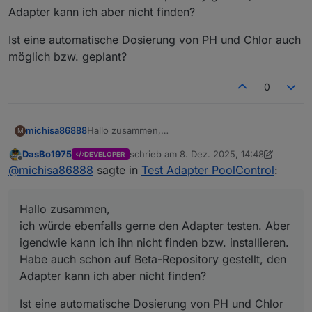
Adapter kann ich aber nicht finden?
Ist eine automatische Dosierung von PH und Chlor auch
möglich bzw. geplant?
0
Hallo zusammen,
michisa86888
M
ich würde ebenfalls gerne den Adapter testen.
DasBo1975
schrieb am
8. Dez. 2025, 14:48
DEVELOPER
Aber igendwie kann ich ihn nicht finden bzw.
Ist eine automatische Dosierung von PH und
zuletzt editiert von DasBo1975
12. Aug. 20
Offline
@
michisa86888
sagte in
Test Adapter PoolControl
:
installieren. Habe auch schon auf Beta-
Chlor auch möglich bzw. geplant?
Repository gestellt, den Adapter kann ich aber
nicht finden?
Hallo zusammen,
ich würde ebenfalls gerne den Adapter testen. Aber
igendwie kann ich ihn nicht finden bzw. installieren.
Habe auch schon auf Beta-Repository gestellt, den
Adapter kann ich aber nicht finden?
Ist eine automatische Dosierung von PH und Chlor