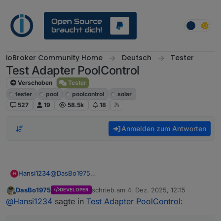
Weiter zum Inhalt
ioBroker Community Home
Deutsch
Tester
Test Adapter PoolControl
Verschoben
Tester
tester
pool
poolcontrol
solar
527
19
58.5k
18
Anmelden zum Antworten
Hansi1234
@
DasBo1975
H
Ok super. Ich hab den Adapter noch nicht installiert.
DasBo1975
schrieb am
4. Dez. 2025, 12:15
DEVELOPER
Gibt es den Unabhängigkeiten, wenn zb das Licht
zuletzt editiert von
Offline
@
Hansi1234
sagte in
Test Adapter PoolControl
:
angeschaltet wurde, dass dann zb es automatisch
nach x min ausgehen soll und in dieser Zeit zb auch
keine Pumpe aktiv sein sollte? Ich habe diese