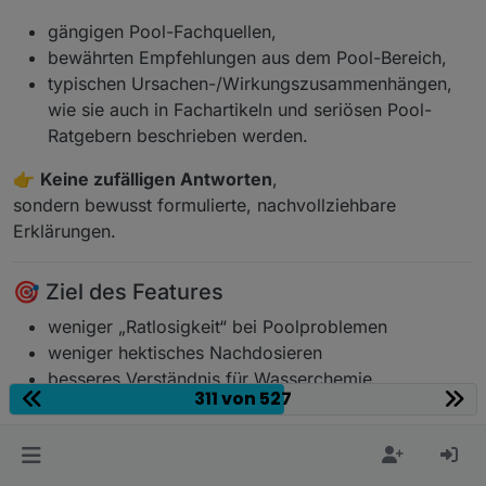
gängigen Pool-Fachquellen,
bewährten Empfehlungen aus dem Pool-Bereich,
typischen Ursachen-/Wirkungszusammenhängen,
wie sie auch in Fachartikeln und seriösen Pool-
Ratgebern beschrieben werden.
👉
Keine zufälligen Antworten
,
sondern bewusst formulierte, nachvollziehbare
Erklärungen.
🎯 Ziel des Features
weniger „Ratlosigkeit“ bei Poolproblemen
weniger hektisches Nachdosieren
besseres Verständnis für Wasserchemie
311 von 527
schnelle Orientierung
direkt im Adapter
, ohne
externe Recherche
Kurz gesagt: