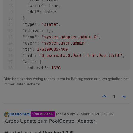
"write"
:
true
,
"def"
:
false
}
,
"type"
:
"state"
,
"native"
:
{
}
,
"from"
:
"system.adapter.admin.0"
,
"user"
:
"system.user.admin"
,
"ts"
:
1761996857409
,
"_id"
:
"0_userdata.0.Pool.Licht.Poollicht"
,
"acl"
:
{
"object"
:
1636
,
"state"
:
1636
,
Bitte benutzt das Voting rechts unten im Beitrag wenn er euch geholfen hat.
"owner"
:
"system.user.admin"
,
Immer Daten sichern!
"ownerGroup"
:
"system.group.administrator"
}
1
}
DasBo1975
schrieb am
7. März 2026, 23:42
DEVELOPER
zuletzt editiert von
Offline
Kurzes Update zum PoolControl-Adapter:
Wir sind jetzt bei
Version 1.2.5
.