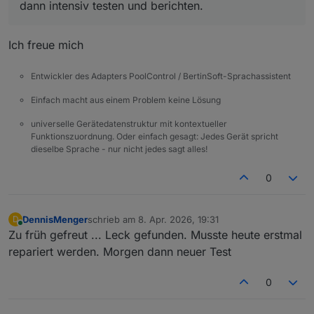
dann intensiv testen und berichten.
Ich freue mich
Entwickler des Adapters PoolControl / BertinSoft-Sprachassistent
Einfach macht aus einem Problem keine Lösung
universelle Gerätedatenstruktur mit kontextueller
Funktionszuordnung. Oder einfach gesagt: Jedes Gerät spricht
dieselbe Sprache - nur nicht jedes sagt alles!
0
DennisMenger
schrieb am
8. Apr. 2026, 19:31
D
zuletzt editiert von
Online
Zu früh gefreut ... Leck gefunden. Musste heute erstmal
repariert werden. Morgen dann neuer Test
0