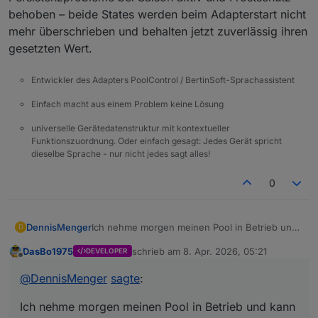
behoben – beide States werden beim Adapterstart nicht
mehr überschrieben und behalten jetzt zuverlässig ihren
gesetzten Wert.
Entwickler des Adapters PoolControl / BertinSoft-Sprachassistent
Einfach macht aus einem Problem keine Lösung
universelle Gerätedatenstruktur mit kontextueller
Funktionszuordnung. Oder einfach gesagt: Jedes Gerät spricht
dieselbe Sprache - nur nicht jedes sagt alles!
0
DennisMenger
Ich nehme morgen meinen Pool in Betrieb und
D
kann dann intensiv testen und berichten.
DasBo1975
schrieb am
8. Apr. 2026, 05:21
DEVELOPER
zuletzt editiert von
Offline
@
DennisMenger
sagte
:
Ich nehme morgen meinen Pool in Betrieb und kann