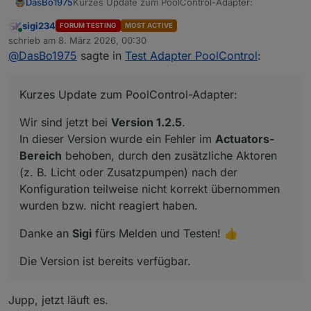
Kurzes Update zum PoolControl-Adapter:
DasBo1975
sigi234
FORUM TESTING
MOST ACTIVE
Wir sind jetzt bei
Version 1.2.5
.
Online
schrieb am
8. März 2026, 00:30
In dieser Version wurde ein Fehler im
Actuators-
zuletzt editiert von
@
DasBo1975
sagte in
Test Adapter PoolControl
:
Bereich
behoben, durch den zusätzliche Aktoren
Danke an
Sigi
fürs Melden und Testen! 👍
(z. B. Licht oder Zusatzpumpen) nach der
Konfiguration teilweise nicht korrekt übernommen
Die Version ist bereits verfügbar.
Kurzes Update zum PoolControl-Adapter:
wurden bzw. nicht reagiert haben.
Wir sind jetzt bei
Version 1.2.5
.
In dieser Version wurde ein Fehler im
Actuators-
Bereich
behoben, durch den zusätzliche Aktoren
(z. B. Licht oder Zusatzpumpen) nach der
Konfiguration teilweise nicht korrekt übernommen
wurden bzw. nicht reagiert haben.
Danke an
Sigi
fürs Melden und Testen! 👍
Die Version ist bereits verfügbar.
Jupp, jetzt läuft es.