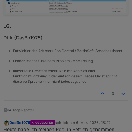
LG.
Dirk (DasBo1975)
Entwickler des Adapters PoolControl / BertinSoft-Sprachassistent
Einfach macht aus einem Problem keine Lösung
universelle Gerätedatenstruktur mit kontextueller
Funktionszuordnung. Oder einfach gesagt: Jedes Gerät spricht
dieselbe Sprache - nur nicht jedes sagt alles!
0
14 Tagen später
DasBo1975
schrieb am
6. Apr. 2026, 16:47
DEVELOPER
zuletzt editiert von
Offline
Heute habe ich meinen Pool in Betrieb genommen.