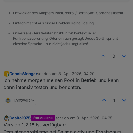
Entwickler des Adapters PoolControl / BertinSoft-Sprachassistent
Einfach macht aus einem Problem keine Lösung
universelle Gerätedatenstruktur mit kontextueller
Funktionszuordnung. Oder einfach gesagt: Jedes Gerät spricht
dieselbe Sprache - nur nicht jedes sagt alles!
0
DennisMenger
schrieb am
8. Apr. 2026, 04:20
D
zuletzt editiert von
Online
Ich nehme morgen meinen Pool in Betrieb und kann
dann intensiv testen und berichten.
1 Antwort
1
DasBo1975
schrieb am
8. Apr. 2026, 04:35
DEVELOPER
zuletzt editiert von
Offline
Version 1.2.18 ist verfügbar:
Persistenzprobleme bei Saison aktiv und Frostschutz