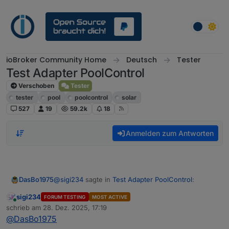
Weiter zum Inhalt
ioBroker Community Home
Deutsch
Tester
Test Adapter PoolControl
Verschoben
Tester
tester
pool
poolcontrol
solar
527
19
59.2k
18
Anmelden zum Antworten
@
sigi234
sagte in
Test Adapter PoolControl
:
DasBo1975
sigi234
FORUM TESTING
MOST ACTIVE
Online
@
DasBo1975
sagte in
Test Adapter
schrieb am
28. Dez. 2025, 17:19
zuletzt editiert von
PoolControl
:
@
DasBo1975