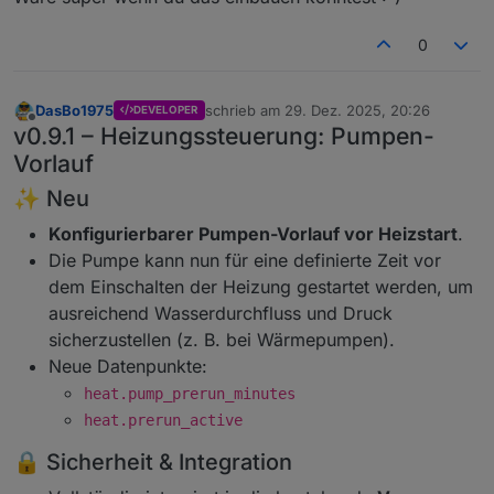
0
DasBo1975
schrieb am
29. Dez. 2025, 20:26
DEVELOPER
zuletzt editiert von
Offline
v0.9.1 – Heizungssteuerung: Pumpen-
Vorlauf
✨ Neu
Konfigurierbarer Pumpen-Vorlauf vor Heizstart
.
Die Pumpe kann nun für eine definierte Zeit vor
dem Einschalten der Heizung gestartet werden, um
ausreichend Wasserdurchfluss und Druck
sicherzustellen (z. B. bei Wärmepumpen).
Neue Datenpunkte:
heat.pump_prerun_minutes
heat.prerun_active
🔒 Sicherheit & Integration