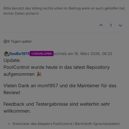
Bitte benutzt das Voting rechts unten im Beitrag wenn er euch geholfen hat.
Immer Daten sichern!
1
8 Tagen später
DasBo1975
schrieb am
16. März 2026, 06:32
DEVELOPER
zuletzt editiert von
Offline
Update:
PoolControl wurde heute in das latest Repository
aufgenommen 🎉
Vielen Dank an mcm1957 und die Maintainer für das
Review!
Feedback und Testergebnisse sind weiterhin sehr
willkommen.
Entwickler des Adapters PoolControl / BertinSoft-Sprachassistent