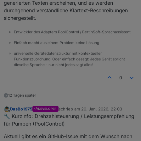
generierten Texten erscheinen, und es werden
durchgehend verständliche Klartext-Beschreibungen
sichergestellt.
Entwickler des Adapters PoolControl / BertinSoft-Sprachassistent
Einfach macht aus einem Problem keine Lösung
universelle Gerätedatenstruktur mit kontextueller
Funktionszuordnung. Oder einfach gesagt: Jedes Gerät spricht
dieselbe Sprache - nur nicht jedes sagt alles!
0
12 Tagen später
DasBo1975
schrieb am
20. Jan. 2026, 22:03
DEVELOPER
zuletzt editiert von
Offline
🔧 Kurzinfo: Drehzahlsteuerung / Leistungsempfehlung
für Pumpen (PoolControl)
Aktuell gibt es ein GitHub-Issue mit dem Wunsch nach