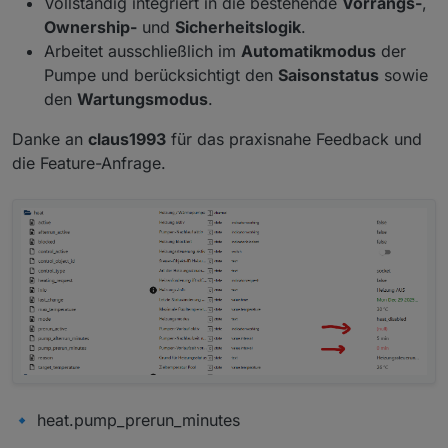
Vollständig integriert in die bestehende
Vorrangs-
,
Ownership-
und
Sicherheitslogik
.
Arbeitet ausschließlich im
Automatikmodus
der
Pumpe und berücksichtigt den
Saisonstatus
sowie
den
Wartungsmodus
.
Danke an
claus1993
für das praxisnahe Feedback und
die Feature-Anfrage.
🔹 heat.pump_prerun_minutes