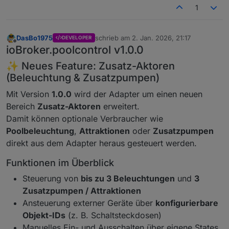
1
DasBo1975
schrieb am
2. Jan. 2026, 21:17
DEVELOPER
zuletzt editiert von
Offline
ioBroker.poolcontrol v1.0.0
✨ Neues Feature: Zusatz-Aktoren
(Beleuchtung & Zusatzpumpen)
Mit Version
1.0.0
wird der Adapter um einen neuen
Bereich
Zusatz-Aktoren
erweitert.
Damit können optionale Verbraucher wie
Poolbeleuchtung
,
Attraktionen
oder
Zusatzpumpen
direkt aus dem Adapter heraus gesteuert werden.
Funktionen im Überblick
Steuerung von
bis zu 3 Beleuchtungen
und
3
Zusatzpumpen / Attraktionen
Ansteuerung externer Geräte über
konfigurierbare
Objekt-IDs
(z. B. Schaltsteckdosen)
Manuelles Ein- und Ausschalten über eigene States