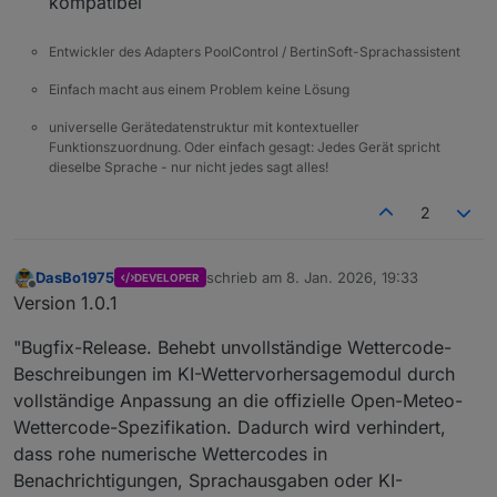
kompatibel
Entwickler des Adapters PoolControl / BertinSoft-Sprachassistent
Einfach macht aus einem Problem keine Lösung
universelle Gerätedatenstruktur mit kontextueller
Funktionszuordnung. Oder einfach gesagt: Jedes Gerät spricht
dieselbe Sprache - nur nicht jedes sagt alles!
2
DasBo1975
schrieb am
8. Jan. 2026, 19:33
DEVELOPER
zuletzt editiert von
Offline
Version 1.0.1
"Bugfix-Release. Behebt unvollständige Wettercode-
Beschreibungen im KI-Wettervorhersagemodul durch
vollständige Anpassung an die offizielle Open-Meteo-
Wettercode-Spezifikation. Dadurch wird verhindert,
dass rohe numerische Wettercodes in
Benachrichtigungen, Sprachausgaben oder KI-