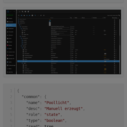
{
"common"
:
{
"name"
:
"Poollicht"
,
"desc"
:
"Manuell erzeugt"
,
"role"
:
"state"
,
"type"
:
"boolean"
,
"read"
:
true
,