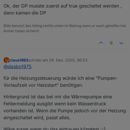
Ok, der DP musste zuerst auf true geschaltet werden ,
Überblick: Datenpunkte im Bereich heat.*
dann kamen die DP
Wo sollte der DP sein?
Bitte benutzt das Voting rechts unten im Beitrag wenn er euch geholfen hat.
Immer Daten sichern!
0
claus1993
schrieb am
29. Dez. 2025, 06:53
C
zuletzt editiert von
Offline
@
dasbo1975
für die Heizungssteuerung würde ich eine "Pumpen-
Vorlaufzeit vor Heizstart" benötigen.
Hintergrund ist das bei mir die Wärmepumpe eine
Fehlermeldung ausgibt wenn kein Wasserdruck
vorhanden ist. Wenn die Pumpe jedoch vor der Heizung
eingeschaltet wird, passt alles.
Wäre super wenn du das einbauen könntest :-)