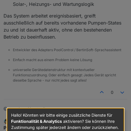
Solar-, Heizungs- und Wartungslogik
Das System arbeitet ereignisbasiert, greift
ausschließlich auf bereits vorhandene Pumpen-States
zu und ist dauerhaft aktiv, ohne den bestehenden
Betrieb zu beeinflussen.
Entwickler des Adapters PoolControl / BertinSoft-Sprachassistent
Einfach macht aus einem Problem keine Lösung
universelle Gerätedatenstruktur mit kontextueller
Funktionszuordnung. Oder einfach gesagt: Jedes Gerät spricht
dieselbe Sprache - nur nicht jedes sagt alles!
0
etwa einem Monat später
Hallo! Könnten wir bitte einige zusätzliche Dienste für
Funktionalität & Analytics
aktivieren? Sie können Ihre
DasBo1975
schrieb am
7. März 2026, 21:55
DEVELOPER
zuletzt editiert von
Offline
Zustimmung später jederzeit ändern oder zurückziehen.
PoolControl Adapter – Update