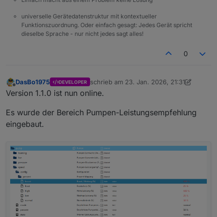
universelle Gerätedatenstruktur mit kontextueller
Funktionszuordnung. Oder einfach gesagt: Jedes Gerät spricht
dieselbe Sprache - nur nicht jedes sagt alles!
0
DasBo1975
schrieb am
23. Jan. 2026, 21:31
DEVELOPER
zuletzt editiert von DasBo1975
Offline
Version 1.1.0 ist nun online.
Es wurde der Bereich Pumpen-Leistungsempfehlung
eingebaut.