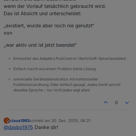
wenn der Vorlauf tatsächlich gebraucht wird.
Das ist Absicht und unterscheidet:
„existiert, wurde aber noch nie genutzt“
von
„war aktiv und ist jetzt beendet“
Entwickler des Adapters PoolControl / BertinSoft-Sprachassistent
Einfach macht aus einem Problem keine Lösung
universelle Gerätedatenstruktur mit kontextueller
Funktionszuordnung. Oder einfach gesagt: Jedes Gerät spricht
dieselbe Sprache - nur nicht jedes sagt alles!
0
claus1993
schrieb am
30. Dez. 2025, 06:21
C
zuletzt editiert von
Offline
@
dasbo1975
Danke dir!