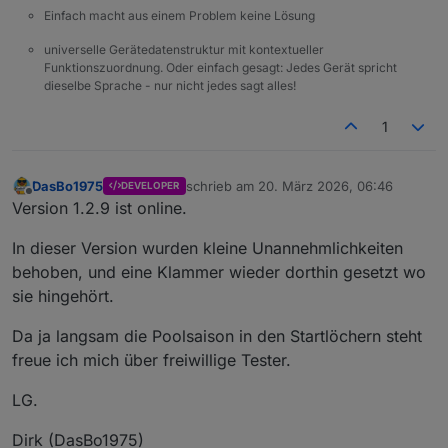
Einfach macht aus einem Problem keine Lösung
universelle Gerätedatenstruktur mit kontextueller
Funktionszuordnung. Oder einfach gesagt: Jedes Gerät spricht
dieselbe Sprache - nur nicht jedes sagt alles!
1
DasBo1975
schrieb am
20. März 2026, 06:46
DEVELOPER
zuletzt editiert von
Offline
Version 1.2.9 ist online.
In dieser Version wurden kleine Unannehmlichkeiten
behoben, und eine Klammer wieder dorthin gesetzt wo
sie hingehört.
Da ja langsam die Poolsaison in den Startlöchern steht
freue ich mich über freiwillige Tester.
LG.
Dirk (DasBo1975)