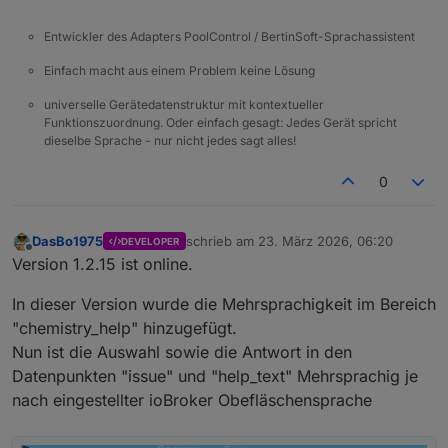
Entwickler des Adapters PoolControl / BertinSoft-Sprachassistent
Einfach macht aus einem Problem keine Lösung
universelle Gerätedatenstruktur mit kontextueller
Funktionszuordnung. Oder einfach gesagt: Jedes Gerät spricht
dieselbe Sprache - nur nicht jedes sagt alles!
0
DasBo1975
schrieb am
23. März 2026, 06:20
DEVELOPER
zuletzt editiert von
Offline
Version 1.2.15 ist online.
In dieser Version wurde die Mehrsprachigkeit im Bereich
"chemistry_help" hinzugefügt.
Nun ist die Auswahl sowie die Antwort in den
Datenpunkten "issue" und "help_text" Mehrsprachig je
nach eingestellter ioBroker Obefläschensprache