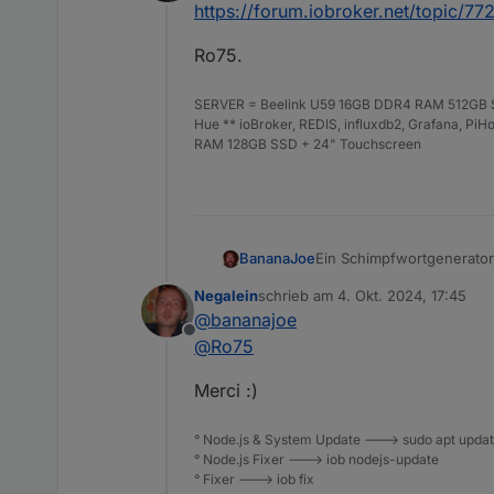
Offline
https://forum.iobroker.net/topic/77
Ro75.
SERVER = Beelink U59 16GB DDR4 RAM 512GB SS
Hue ** ioBroker, REDIS, influxdb2, Grafana, P
RAM 128GB SSD + 24" Touchscreen
Ein Schimpfwortgenerator,
BananaJoe
https://forum.iobroker.ne
Negalein
schrieb am
4. Okt. 2024, 17:45
Für JavaScript einfach de
zuletzt editiert von
@
bananajoe
Offline
@
Ro75
Merci :)
° Node.js & System Update ---> sudo apt update,
° Node.js Fixer ---> iob nodejs-update
° Fixer ---> iob fix