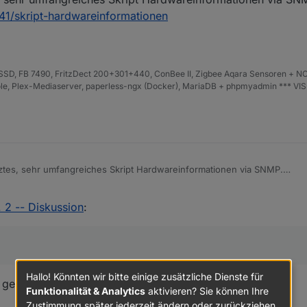
141/skript-hardwareinformationen
D, FB 7490, FritzDect 200+301+440, ConBee II, Zigbee Aqara Sensoren + NO
iHole, Plex-Mediaserver, paperless-ngx (Docker), MariaDB + phpmyadmin *** VI
ztes, sehr umfangreiches Skript Hardwareinformationen via SNMP.
c/77141/skript-hardwareinformationen
 2 -- Diskussion
:
Hallo! Könnten wir bitte einige zusätzliche Dienste für
 gepackt.
Funktionalität & Analytics
aktivieren? Sie können Ihre
Zustimmung später jederzeit ändern oder zurückziehen.