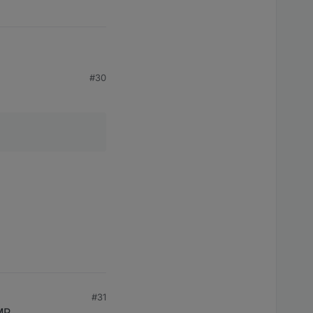
#30
#31
MP.