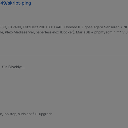
249/skript-ping
D, FB 7490, FritzDect 200+301+440, ConBee II, Zigbee Aqara Sensoren + NO
iHole, Plex-Mediaserver, paperless-ngx (Docker), MariaDB + phpmyadmin *** VI
 für Blockly:
t/topic/77247/vorlage-schimpfwortgenerator
n Inhalt der Funktion herauskopieren oder das Blockly in JavaScript um
 iob stop, sudo apt full-upgrade