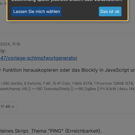
 iob stop, sudo apt full-upgrade
Lassen Sie mich wählen
Das ist ok
 2024, 11:10
ly:
7247/vorlage-schimpfwortgenerator
er Funktion herauskopieren oder das Blockly in JavaScript
>260 Geräte, 6 Switche, 7 AP, 10 IP-Cam, 1 NAS 42TB, 1 Proxmox 128GB 15TB,
Tablett/Handy VIS || >=160 Tasmota/Shelly || >=95 ZigBee || PV 8.1kW / Akku 
 17:45
eines Skript. Thema "PING" (Erreichbarkeit).