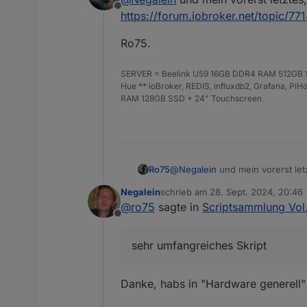
Offline
https://forum.iobroker.net/topic/77
Ro75.
SERVER = Beelink U59 16GB DDR4 RAM 512GB SS
Hue ** ioBroker, REDIS, influxdb2, Grafana, P
RAM 128GB SSD + 24" Touchscreen
@
Negalein
und mein vorerst let
Ro75
https://forum.iobroker.net/topi
Negalein
schrieb am
28. Sept. 2024, 20:46
Ro75.
zuletzt editiert von
@
ro75
sagte in
Scriptsammlung Vol.
Offline
sehr umfangreiches Skript
Danke, habs in "Hardware generell"