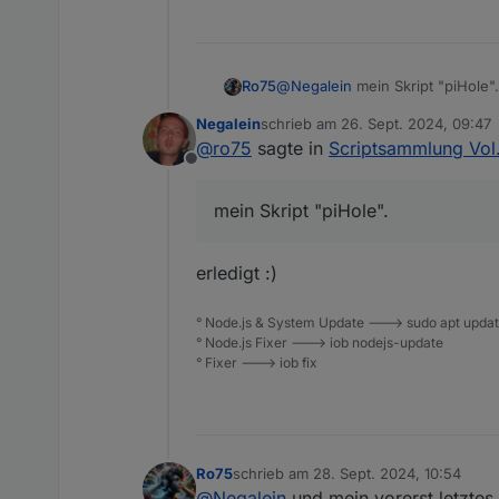
@
Negalein
mein Skript "piHole".
Ro75
Negalein
schrieb am
26. Sept. 2024, 09:47
Ro75.
zuletzt editiert von
@
ro75
sagte in
Scriptsammlung Vol.
Offline
mein Skript "piHole".
erledigt :)
° Node.js & System Update ---> sudo apt update,
° Node.js Fixer ---> iob nodejs-update
° Fixer ---> iob fix
Ro75
schrieb am
28. Sept. 2024, 10:54
zuletzt editiert von
@
Negalein
und mein vorerst letztes