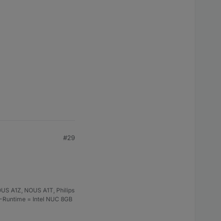
#29
US A1Z, NOUS A1T, Philips
S-Runtime = Intel NUC 8GB