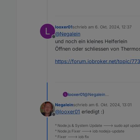
looxer01
schrieb am
6. Okt. 2024, 12:37
L
zuletzt editiert von
@
Negalein
Offline
und noch ein kleines Helferlein
Öffnen oder schliessen von Thermos
https://forum.iobroker.net/topic/7
@
Negalein
looxer01
L
und noch ein kleines Helferl
Negalein
schrieb am
6. Okt. 2024, 13:01
Öffnen oder schliessen von 
https://forum.iobroker.net/
zuletzt editiert von
@
looxer01
erledigt :)
Offline
° Node.js & System Update ---> sudo apt update,
° Node.js Fixer ---> iob nodejs-update
° Fixer ---> iob fix