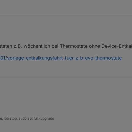
taten z.B. wöchentlich bei Thermostate ohne Device-Entka
7301/vorlage-entkalkungsfahrt-fuer-z-b-evo-thermostate
ein
Thermostaten z.B. wöchentlich bei Thermostate ohne Device-Entkalkun
topic/77301/vorlage-entkalkungsfahrt-fuer-z-b-evo-thermostate
 iob stop, sudo apt full-upgrade