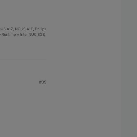
US A1Z, NOUS A1T, Philips
S-Runtime = Intel NUC 8GB
#35
wandeln