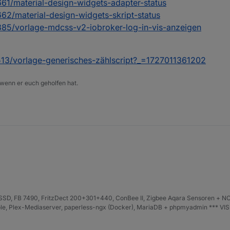
661/material-design-widgets-adapter-status
662/material-design-widgets-skript-status
0885/vorlage-mdcss-v2-iobroker-log-in-vis-anzeigen
6513/vorlage-generisches-zählscript?_=1727011361202
 wenn er euch geholfen hat.
D, FB 7490, FritzDect 200+301+440, ConBee II, Zigbee Aqara Sensoren + NO
iHole, Plex-Mediaserver, paperless-ngx (Docker), MariaDB + phpmyadmin *** VI