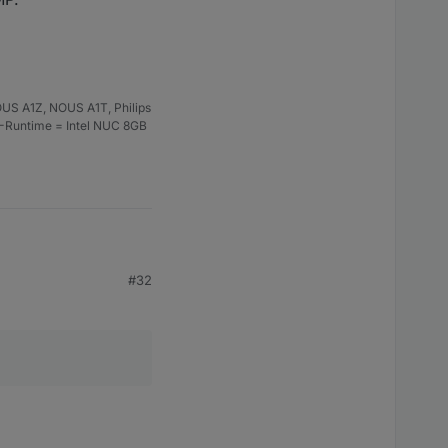
US A1Z, NOUS A1T, Philips
S-Runtime = Intel NUC 8GB
#32