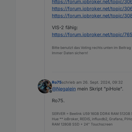
https://forum.iobroker.net/topic/30
https://forum.iobroker.net/topic/30
https://forum.iobroker.net/topic/3
VIS-2 fähig:
https://forum.iobroker.net/topic/7
Bitte benutzt das Voting rechts unten im Beitrag
Immer Daten sichern!
Ro75
schrieb am
26. Sept. 2024, 09:32
zuletzt editiert von
@
Negalein
mein Skript "piHole".
Offline
Ro75.
SERVER = Beelink U59 16GB DDR4 RAM 512GB SS
Hue ** ioBroker, REDIS, influxdb2, Grafana, P
RAM 128GB SSD + 24" Touchscreen