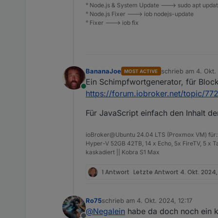
° Node.js & System Update ---> sudo apt update,
° Node.js Fixer ---> iob nodejs-update
° Fixer ---> iob fix
BananaJoe
schrieb am
4. Okt.
MOST ACTIVE
zuletzt editiert von
Ein Schimpfwortgenerator, für Block
Online
https://forum.iobroker.net/topic/7
Für JavaScript einfach den Inhalt d
ioBroker@Ubuntu 24.04 LTS (Proxmox VM) für: 
Hyper-V 52GB 42TB, 14 x Echo, 5x FireTV, 5 x 
kaskadiert || Kobra S1 Max
1 Antwort
Letzte Antwort
4. Okt. 2024,
Ro75
schrieb am
4. Okt. 2024, 12:17
zuletzt editiert von
@
Negalein
habe da doch noch ein kl