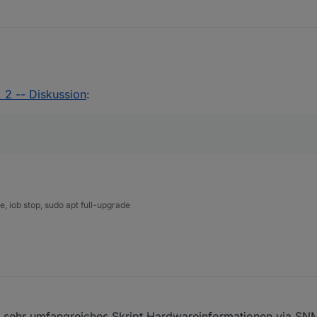
 2 -- Diskussion
:
 iob stop, sudo apt full-upgrade
, sehr umfangreiches Skript Hardwareinformationen via SN