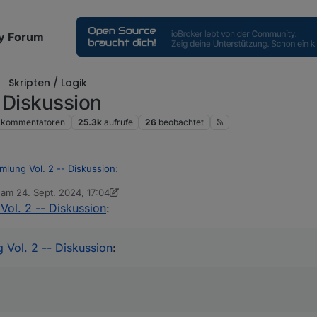
y Forum
Skripten / Logik
 Diskussion
kommentatoren
25.3k
aufrufe
26
beobachtet
mlung Vol. 2 -- Diskussion
:
b am
24. Sept. 2024, 17:04
editiert von sigi234
Vol. 2 -- Diskussion
:
ategorie Visualisierung auch ob es unter VIS-2 lauffähig ist.
 Vol. 2 -- Diskussion
:
S2
hen ;)
elleicht in Zukunft mal machen. Aber da müssten es die User auch mittei