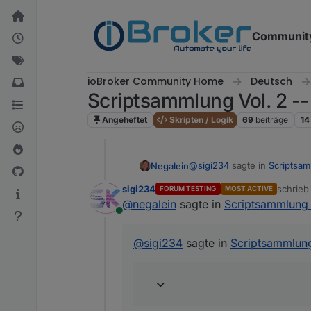
Weiter zum Inhalt
Communit
ioBroker Community Home
Deutsch
Scriptsammlung Vol. 2 --
Angeheftet
Skripten / Logik
69
beiträge
14
@
sigi234
sagte in
Scriptsam
Negalein
sigi234
schrie
FORUM TESTING
MOST ACTIVE
zuletzt 
@
negalein
sagte in
Scriptsammlung 
Interessant wäre bei der K
Online
Freiwillige mit VIS2 vor ;)
@
sigi234
sagte in
Scriptsammlung
@
sigi234
du verwendest VI
viel Spaß die nächsten Woc
Ne im Ernst, das kann man vi
VIS2 geeignet ist.