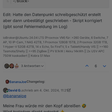
</
block
>
Edit: Hatte den Datenpunkt schreibgeschützt erstellt
aber dann unbestätigt geschrieben - Skript korrigiert
(gibt sonst Fehlermeldung im Log)
ioBroker@Ubuntu 24.04 LTS (Proxmox VM) für: >260 Geräte, 6 Switche, 7
AP, 10 IP-Cam, 1 NAS 42TB, 1 Proxmox 128GB 15TB, 2 Proxmox 32GB 1TB,
1 Hyper-V 52GB 42TB, 14 x Echo, 5x FireTV, 5 x Tablett/Handy VIS || >=160
Tasmota/Shelly || >=95 ZigBee || PV 8.1kW / Akku 14kWh || 2x USV APC
750W kaskadiert || Kobra S1 Max
3 Antworten
6
Changelog:
BananaJoe
David G.
schrieb am
4. Okt. 2024, 11:21
04.10.2024 erste Version
zuletzt editiert von David G.
10. Apr. 2024, 13:28
Online
@
bananajoe
05.10.2024 Variante die 1x die Minute ein
Schimpfwort in einen Datenpunkt schreibt
Ich bin über dieses Projekt hier gestolpert:
Meine Frau würde mir den Kopf abreißen 🤣
ergänzt
https://github.com/NikolaiRadke/Schimpfolino/wiki
05.10.2024 Fehler im Skript für Datenpunkt
Wird trotzdem direkt getestet 👍