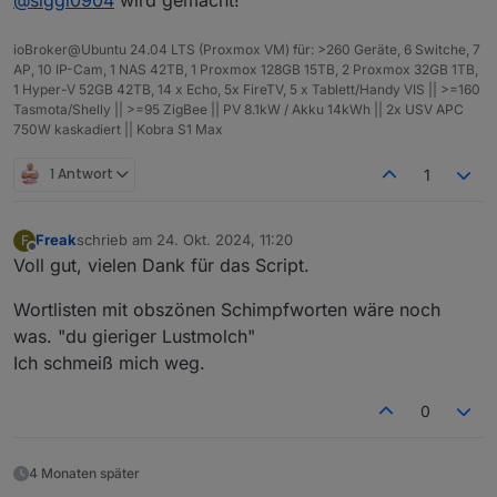
beigetragen.
<
block
type
=
"
<
field
name
ioBroker@Ubuntu 24.04 LTS (Proxmox VM) für: >260 Geräte, 6 Switche, 7
<
value
name
AP, 10 IP-Cam, 1 NAS 42TB, 1 Proxmox 128GB 15TB, 2 Proxmox 32GB 1TB,
<
block
ty
1 Hyper-V 52GB 42TB, 14 x Echo, 5x FireTV, 5 x Tablett/Handy VIS || >=160
<
value
Tasmota/Shelly || >=95 ZigBee || PV 8.1kW / Akku 14kWh || 2x USV APC
750W kaskadiert || Kobra S1 Max
<
shad
<
fi
1 Antwort
1
</
sha
</
value
<
value
Freak
schrieb am
24. Okt. 2024, 11:20
F
<
shad
zuletzt editiert von
Offline
Voll gut, vielen Dank für das Script.
<
fi
</
sha
Wortlisten mit obszönen Schimpfworten wäre noch
</
value
was. "du gieriger Lustmolch"
<
value
Ich schmeiß mich weg.
<
shad
<
fi
</
sha
0
<
bloc
<
fi
4 Monaten später
</
blo