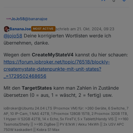
0
</
block
>
</
value
>
<
value
name
=
"TO
@
bananajoe
JoJo58
<
shadow
type
=
<
field
name
BananaJoe
schrieb am
21. Okt. 2024, 09:23
MOST ACTIVE
Moin, cooles Blockly, habe ich mir auch sofort
zuletzt editiert von
</
shadow
>
Offline
@
jojo58
Deine korrigierten Wortlisten werde ich
eingebunden, da wird mein Enkel Spaß haben
</
value
>
Ich habe mir die Wortliste mal angesehen, und dabei ist
übernehmen, danke.
<
value
name
=
"TE
mir aufgefallen, das es einige Fehler gibt, wie z.B.
<
shadow
type
=
"SchielendeTratschigeMickrige" oder
Das sind die korrigierten Listen:
Wegen dem
CreateMyStateV4
kannst du hier schauen:
<
field
name
"BehämmerteBelangloseBeleidigteBetrunkeneBizarre",
https://forum.iobroker.net/topic/76518/blockly-
</
shadow
>
bei denen das Trennen vergessen wurde.
var a_wortliste1 = ["Dumpfe","Staubige","Mief
createmystate-datenpunkte-mit-unit-states?
Ich habe die Wortlisten korrigiert und auch gleich die
<
block
type
=
"
var a_wortliste2 = ["Stampf","Wabbel","Pups",
@
BananaJoe
Eine Frage zu deinem
_=1729502468656
doppelten Wörter entfernt. Ich weiß, ist eigentlich egal
var a_wortliste3 = ["suppe","socke","bombe","
<
field
name
"CreatyMyStateV4", was wird eigentlich bei
und es soll definitiv keine Kritik sein. Das ist mein
var a_wortliste4 = ["busch","fink","nagel","b
</
block
>
"TargetStates" eingetragen? Ich kenne nur die v3 von
Gruß, Johannes
kleiner Monk der da manchmal durchkommt.
Mit den
TargetStates
kann man Zahlen in Zustände
var a_wortliste5 = ["sekret","balg","blag","m
</
value
>
dir und da gabs das noch nicht.
übersetzen (0 = aus, 1 = wäscht, 2 = fertig) usw.
</
block
>
</
value
>
<
next
>
ioBroker@Ubuntu 24.04 LTS (Proxmox VM) für: >260 Geräte, 6 Switche, 7
AP, 10 IP-Cam, 1 NAS 42TB, 1 Proxmox 128GB 15TB, 2 Proxmox 32GB 1TB,
<
block
type
=
"vari
1 Hyper-V 52GB 42TB, 14 x Echo, 5x FireTV, 5 x Tablett/Handy VIS || >=160
<
field
name
=
"VA
Tasmota/Shelly || >=95 ZigBee || PV 8.1kW / Akku 14kWh || 2x USV APC
<
value
name
=
"VA
750W kaskadiert || Kobra S1 Max
<
block
type
=
"