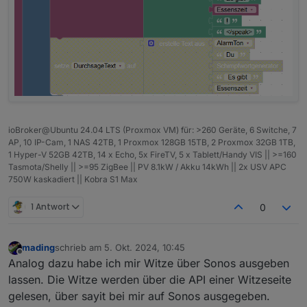
ioBroker@Ubuntu 24.04 LTS (Proxmox VM) für: >260 Geräte, 6 Switche, 7
AP, 10 IP-Cam, 1 NAS 42TB, 1 Proxmox 128GB 15TB, 2 Proxmox 32GB 1TB,
1 Hyper-V 52GB 42TB, 14 x Echo, 5x FireTV, 5 x Tablett/Handy VIS || >=160
Tasmota/Shelly || >=95 ZigBee || PV 8.1kW / Akku 14kWh || 2x USV APC
750W kaskadiert || Kobra S1 Max
1 Antwort
0
mading
schrieb am
5. Okt. 2024, 10:45
zuletzt editiert von
Offline
Analog dazu habe ich mir Witze über Sonos ausgeben
lassen. Die Witze werden über die API einer Witzeseite
gelesen, über sayit bei mir auf Sonos ausgegeben.