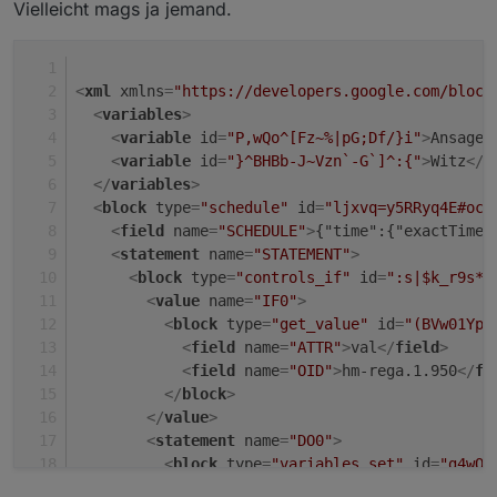
Vielleicht mags ja jemand.
<
xml
xmlns
=
"https://developers.google.com/block
<
variables
>
<
variable
id
=
"P,wQo^[Fz~%|pG;Df/}i"
>
Ansage
<
<
variable
id
=
"}^BHBb-J~Vzn`-G`]^:{"
>
Witz
</
v
</
variables
>
<
block
type
=
"schedule"
id
=
"ljxvq=y5RRyq4E#oc@
<
field
name
=
"SCHEDULE"
>
{"time":{"exactTime"
<
statement
name
=
"STATEMENT"
>
<
block
type
=
"controls_if"
id
=
":s|$k_r9s*M
<
value
name
=
"IF0"
>
<
block
type
=
"get_value"
id
=
"(BVw01Ypb
<
field
name
=
"ATTR"
>
val
</
field
>
<
field
name
=
"OID"
>
hm-rega.1.950
</
fi
</
block
>
</
value
>
<
statement
name
=
"DO0"
>
<
block
type
=
"variables_set"
id
=
"g4wQ(
<
field
name
=
"VAR"
id
=
"P,wQo^[Fz~%|p