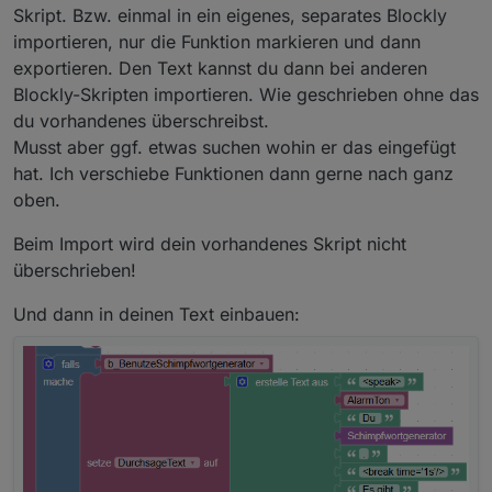
Export:
etwas aufpolieren und habe mir deshalb eine
Skript. Bzw. einmal in ein eigenes, separates Blockly
Muss ich haben!
JavaScript-Funktion für Blockly dafür gebaut:
importieren, nur die Funktion markieren und dann
exportieren. Den Text kannst du dann bei anderen
Im Export hast du ja nur den Block der JS-Funktion.
Blockly-Skripten importieren. Wie geschrieben ohne das
Wie bring ich die jetzt in 0_userdata.[selbst erstellter
du vorhandenes überschreibst.
String DP], um sie zB mit Alexa zu verarbeiten?
Musst aber ggf. etwas suchen wohin er das eingefügt
zB hier bei den speak.
hat. Ich verschiebe Funktionen dann gerne nach ganz
Also zuerst 50; Schimpfwort, eigentlicher Text
oben.
Beim Import wird dein vorhandenes Skript nicht
überschrieben!
Und dann in deinen Text einbauen: