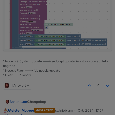
Export:
° Node.js & System Update ---> sudo apt update, iob stop, sudo apt full-
upgrade
° Node.js Fixer ---> iob nodejs-update
° Fixer ---> iob fix
1 Antwort
0
Changelog:
BananaJoe
Meister Mopper
schrieb am
4. Okt. 2024, 17:57
MOST ACTIVE
04.10.2024 erste Version
zuletzt editiert von
Offline