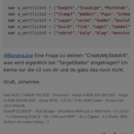
<
value
name
=
"TEXT"
>
var
 a_wortliste1 = [
"Dumpfe"
,
"Staubige"
,
"Miefende"
,
"
<
shadow
type
=
"tex
var
 a_wortliste2 = [
"Stampf"
,
"Wabbel"
,
"Pups"
,
"Schmal
<
field
name
=
"TE
var
 a_wortliste3 = [
"suppe"
,
"socke"
,
"bombe"
,
"boulett
</
shadow
>
var
 a_wortliste4 = [
"busch"
,
"fink"
,
"nagel"
,
"bammel"
,
<
block
type
=
"vari
var
 a_wortliste5 = [
"sekret"
,
"balg"
,
"blag"
,
"monster"
<
field
name
=
"VA
</
block
>
</
value
>
</
block
>
@
BananaJoe
Eine Frage zu deinem "CreatyMyStateV4",
</
value
>
was wird eigentlich bei "TargetStates" eingetragen? Ich
<
next
>
kenne nur die v3 von dir und da gabs das noch nicht.
<
block
type
=
"variable
<
field
name
=
"VAR"
i
Gruß, Johannes
<
value
name
=
"VALUE"
<
block
type
=
"text
Intel NUC i7 64GB 1TB SSD - Proxmox - Raspi 4 8GB 500 GB SSD - Raspi
<
value
name
=
"FR
4 4GB 500GB SSD - Qnap 16TB - CCU3 - Fritz 6591 Cable - Green Cell
<
shadow
type
=
USV 1500VA
<
field
name
Sonoff CC2652P - HUE Bridge - Broadlink RM4 pro u. RM3 mini - 5 x Echo
- 1 x Samsung STab 8 - 54 x HM und HMIP - 32 x Zigbee - 2 x Shelly 3EM.
</
shadow
>
Einfach ein tolles Hobby :-)
<
block
type
=
"
<
field
name