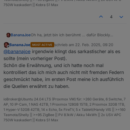
750W kaskadiert || Kobra S1 Max
<
4
<
</
v
</
blo
BananaJoe
Oh ha, jetzt bin ich berühmt ... dafür Blockly
</
value
genutzt zu haben ...
<
next
>
BananaJoe
schrieb am
22. Feb. 2025, 09:20
MOST ACTIVE
zuletzt editiert von
<
bloc
Offline
@
bananajoe
irgendwie klingt das sarkastischer als es
<
fi
sollte (mein vorheriger Post).
<
va
Schön die Erwähnung, und ich hatte noch mal
<
kontrolliert das ich mich auch nicht mit fremden Federn
geschmückt habe, im ersten Post meine ich ausführlich
die Quellen erwähnt zu haben.
ioBroker@Ubuntu 24.04 LTS (Proxmox VM) für: >260 Geräte, 6 Switche, 7
AP, 10 IP-Cam, 1 NAS 42TB, 1 Proxmox 128GB 15TB, 2 Proxmox 32GB 1TB,
1 Hyper-V 52GB 42TB, 14 x Echo, 5x FireTV, 5 x Tablett/Handy VIS || >=160
Tasmota/Shelly || >=95 ZigBee || PV 8.1kW / Akku 14kWh || 2x USV APC
750W kaskadiert || Kobra S1 Max