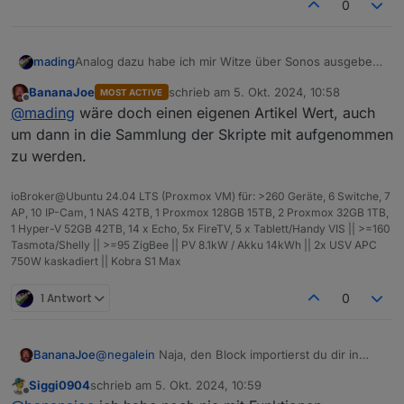
0
<
value
name
=
"VALUE"
>
<
block
type
=
"text"
id
=
"P-;Lj,+ZDj
<
field
name
=
"TEXT"
>
Hier kommt d
Analog dazu habe ich mir Witze über Sonos ausgeben
mading
</
block
>
lassen. Die Witze werden über die API einer Witzeseite
</
value
>
BananaJoe
schrieb am
5. Okt. 2024, 10:58
MOST ACTIVE
gelesen, über sayit bei mir auf Sonos ausgegeben.
zuletzt editiert von
Offline
<
next
>
@
mading
wäre doch einen eigenen Artikel Wert, auch
Vielleicht mags ja jemand.
<
block
type
=
"procedures_callnoret
um dann in die Sammlung der Skripte mit aufgenommen
<
mutation
name
=
"Witz sagen"
>
</
m
zu werden.
</
block
>
</
next
>
ioBroker@Ubuntu 24.04 LTS (Proxmox VM) für: >260 Geräte, 6 Switche, 7
</
block
>
AP, 10 IP-Cam, 1 NAS 42TB, 1 Proxmox 128GB 15TB, 2 Proxmox 32GB 1TB,
</
statement
>
1 Hyper-V 52GB 42TB, 14 x Echo, 5x FireTV, 5 x Tablett/Handy VIS || >=160
</
block
>
Tasmota/Shelly || >=95 ZigBee || PV 8.1kW / Akku 14kWh || 2x USV APC
</
statement
>
750W kaskadiert || Kobra S1 Max
<
next
>
<
block
type
=
"schedule"
id
=
"oSR-(|%lIv)M8^
1 Antwort
0
<
field
name
=
"SCHEDULE"
>
{"time":{"exactT
<
statement
name
=
"STATEMENT"
>
<
block
type
=
"controls_if"
id
=
"jF`6Ft,
@
negalein
Naja, den Block importierst du dir in
BananaJoe
<
value
name
=
"IF0"
>
dein Skript. Bzw. einmal in ein eigenes, separates
Siggi0904
schrieb am
5. Okt. 2024, 10:59
Blockly importieren, nur die Funktion markieren
Beim Import wird dein vorhandenes Skript nicht
<
block
type
=
"get_value"
id
=
"x(iQ7
zuletzt editiert von
Offline