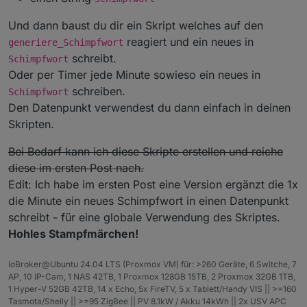
</
block
>
</
next
>
Und dann baust du dir ein Skript welches auf den
</
block
>
reagiert und ein neues in
generiere_Schimpfwort
</
statement
>
schreibt.
Schimpfwort
</
block
>
Oder per Timer jede Minute sowieso ein neues in
</
statement
>
schreiben.
Schimpfwort
</
block
>
Den Datenpunkt verwendest du dann einfach in deinen
</
next
>
Skripten.
</
block
>
</
next
>
Bei Bedarf kann ich diese Skripte erstellen und reiche
</
block
>
diese im ersten Post nach.
<
block
type
=
"procedures_defnoreturn"
id
=
"v2FV
<
field
name
=
"NAME"
>
Witz sagen
</
field
>
Edit: Ich habe im ersten Post eine Version ergänzt die 1x
<
comment
pinned
=
"false"
h
=
"80"
w
=
"160"
>
Besc
die Minute ein neues Schimpfwort in einen Datenpunkt
<
statement
name
=
"STACK"
>
schreibt - für eine globale Verwendung des Skriptes.
<
block
type
=
"comment"
id
=
"mb:4c})9P`htk]I
Hohles Stampfmärchen!
<
field
name
=
"COMMENT"
>
https://witzapi.d
<
next
>
ioBroker@Ubuntu 24.04 LTS (Proxmox VM) für: >260 Geräte, 6 Switche, 7
<
block
type
=
"comment"
id
=
"`cLCJ-V|OzT
AP, 10 IP-Cam, 1 NAS 42TB, 1 Proxmox 128GB 15TB, 2 Proxmox 32GB 1TB,
<
field
name
=
"COMMENT"
>
[
&amp;
#10;  {
1 Hyper-V 52GB 42TB, 14 x Echo, 5x FireTV, 5 x Tablett/Handy VIS || >=160
<
next
>
Tasmota/Shelly || >=95 ZigBee || PV 8.1kW / Akku 14kWh || 2x USV APC