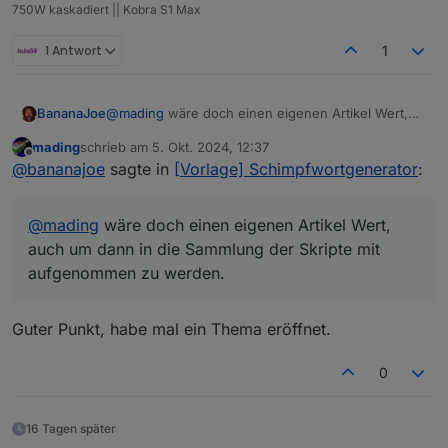
<
block
type
=
"http_get"
id
=
"XHG[{k
750W kaskadiert || Kobra S1 Max
<
field
name
=
"TIMEOUT"
>
2000
</
fie
<
field
name
=
"UNIT"
>
ms
</
field
>
1 Antwort
1
<
field
name
=
"TYPE"
>
text
</
field
>
<
value
name
=
"URL"
>
<
shadow
type
=
"text"
id
=
"p8Ny1
BananaJoe
@
mading
wäre doch einen eigenen Artikel Wert,
<
field
name
=
"TEXT"
>
https://
auch um dann in die Sammlung der Skripte mit
mading
schrieb am
5. Okt. 2024, 12:37
aufgenommen zu werden.
</
shadow
>
zuletzt editiert von
Offline
@
bananajoe
sagte in
[Vorlage] Schimpfwortgenerator
:
</
value
>
<
statement
name
=
"STATEMENT"
>
<
block
type
=
"variables_set"
i
@
mading
wäre doch einen eigenen Artikel Wert,
<
field
name
=
"VAR"
id
=
"}^BHB
auch um dann in die Sammlung der Skripte mit
<
value
name
=
"VALUE"
>
aufgenommen zu werden.
<
block
type
=
"convert_tost
<
value
name
=
"VALUE"
>
<
block
type
=
"get_attr
Guter Punkt, habe mal ein Thema eröffnet.
<
value
name
=
"PATH"
>
<
shadow
type
=
"tex
0
<
field
name
=
"TE
</
shadow
>
</
value
>
16 Tagen später
<
value
name
=
"OBJECT