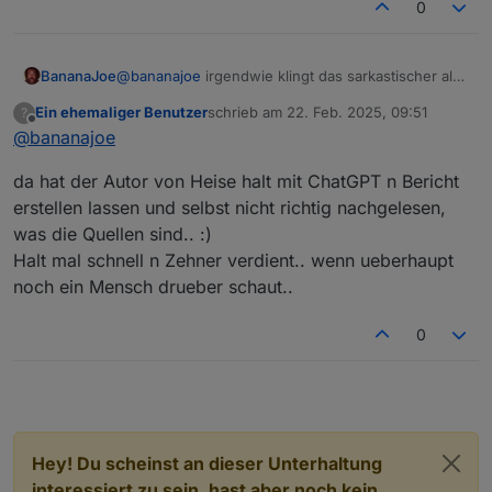
0
BananaJoe
@
bananajoe
irgendwie klingt das sarkastischer als
es sollte (mein vorheriger Post).
Ein ehemaliger Benutzer
schrieb am
22. Feb. 2025, 09:51
?
Schön die Erwähnung, und ich hatte noch mal
zuletzt editiert von
Offline
@
bananajoe
kontrolliert das ich mich auch nicht mit fremden
Federn geschmückt habe, im ersten Post meine ich
da hat der Autor von Heise halt mit ChatGPT n Bericht
ausführlich die Quellen erwähnt zu haben.
<
erstellen lassen und selbst nicht richtig nachgelesen,
</
v
was die Quellen sind.. :)
<
ne
Halt mal schnell n Zehner verdient.. wenn ueberhaupt
<
noch ein Mensch drueber schaut..
0
Hey! Du scheinst an dieser Unterhaltung
interessiert zu sein, hast aber noch kein