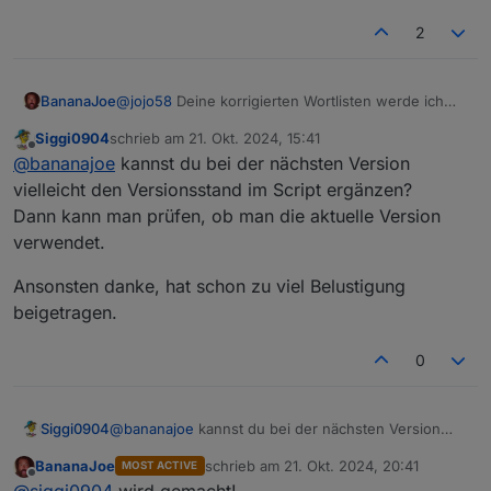
<
value
name
2
<
shadow
t
<
field
</
shadow
>
@
jojo58
Deine korrigierten Wortlisten werde ich
BananaJoe
</
value
>
übernehmen, danke.
<
value
name
Siggi0904
schrieb am
21. Okt. 2024, 15:41
Wegen dem
CreateMyStateV4
kannst du hier
zuletzt editiert von
Offline
<
shadow
t
@
bananajoe
kannst du bei der nächsten Version
schauen:
<
field
https://forum.iobroker.net/topic/76518/blockly-
Mit den
TargetStates
kann man Zahlen in
vielleicht den Versionsstand im Script ergänzen?
createmystate-datenpunkte-mit-unit-states?
</
shadow
>
Zustände übersetzen (0 = aus, 1 = wäscht, 2 =
Dann kann man prüfen, ob man die aktuelle Version
_=1729502468656
fertig) usw.
</
value
>
verwendet.
<
value
name
<
shadow
t
Ansonsten danke, hat schon zu viel Belustigung
<
field
beigetragen.
</
shadow
>
<
block
ty
0
<
field
</
block
>
</
value
>
@
bananajoe
kannst du bei der nächsten Version
Siggi0904
</
block
>
vielleicht den Versionsstand im Script ergänzen?
</
value
>
BananaJoe
schrieb am
21. Okt. 2024, 20:41
MOST ACTIVE
Dann kann man prüfen, ob man die aktuelle Version
Ansonsten danke, hat schon zu viel Belustigung
zuletzt editiert von
<
next
>
Offline
@
siggi0904
wird gemacht!
verwendet.