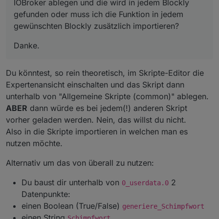
IOBroker ablegen und die wird in jedem Blockly
<
block
type
=
"schedule"
id
=
"F9PaQ7/I(s
gefunden oder muss ich die Funktion in jedem
<
field
name
=
"SCHEDULE"
>
{"time":{"ex
gewünschten Blockly zusätzlich importieren?
<
statement
name
=
"STATEMENT"
>
<
block
type
=
"controls_if"
id
=
",Th
Danke.
<
value
name
=
"IF0"
>
<
block
type
=
"get_value"
id
=
"{
<
field
name
=
"ATTR"
>
val
</
fie
Du könntest, so rein theoretisch, im Skripte-Editor die
<
field
name
=
"OID"
>
hm-rega.1
Expertenansicht einschalten und das Skript dann
</
block
>
unterhalb von "Allgemeine Skripte (common)" ablegen.
</
value
>
ABER
dann würde es bei jedem(!) anderen Skript
<
statement
name
=
"DO0"
>
vorher geladen werden. Nein, das willst du nicht.
<
block
type
=
"variables_set"
i
Also in die Skripte importieren in welchen man es
<
field
name
=
"VAR"
id
=
"P,wQo
nutzen möchte.
<
value
name
=
"VALUE"
>
<
block
type
=
"text"
id
=
"2p
Alternativ um das von überall zu nutzen:
<
field
name
=
"TEXT"
>
Hier
</
block
>
Du baust dir unterhalb von
2
0_userdata.0
</
value
>
Datenpunkte:
<
next
>
<
block
type
=
"procedures_c
einen Boolean (True/False)
generiere_Schimpfwort
<
mutation
name
=
"Witz sa
einen String
Schimpfwort