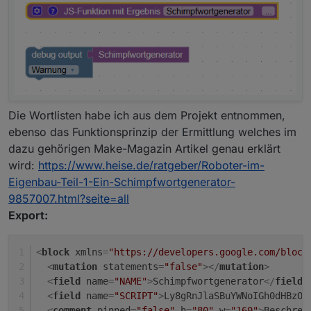
Die Wortlisten habe ich aus dem Projekt entnommen,
ebenso das Funktionsprinzip der Ermittlung welches im
dazu gehörigen Make-Magazin Artikel genau erklärt
wird:
https://www.heise.de/ratgeber/Roboter-im-
Eigenbau-Teil-1-Ein-Schimpfwortgenerator-
9857007.html?seite=all
Export:
<
block
xmlns
=
"https://developers.google.com/block
<
mutation
statements
=
"false"
>
</
mutation
>
<
field
name
=
"NAME"
>
Schimpfwortgenerator
</
field
>
<
field
name
=
"SCRIPT"
>
Ly8gRnJlaSBuYWNoIGh0d
<
comment
pinned
=
"false"
h
=
"80"
w
=
"160"
>
Beschrei