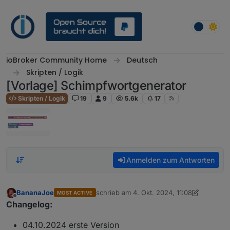
Weiter zum Inhalt
ioBroker Community Home
Deutsch
Skripten / Logik
[Vorlage] Schimpfwortgenerator
Skripten / Logik
19
9
5.6k
17
Anmelden zum Antworten
BananaJoe
schrieb am
4. Okt. 2024, 11:08
MOST ACTIVE
zuletzt editiert von BananaJoe
Offline
Changelog:
04.10.2024 erste Version