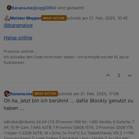
</
value
BananaJoe
@
siggi0904
wird gemacht!
</
block
>
</
value
>
Meister Mopper
schrieb am
21. Feb. 2025, 10:45
MOST ACTIVE
zuletzt editiert von
<
next
>
Offline
@
bananajoe
<
block
ty
<
field
Heise online
<
value
<
bloc
Proxmox und HA ...
<
va
Ich schreibe den Code nicht mehr selbst – ich schimpfe mit der KI, bis er
<
funktioniert.
<
2
</
v
<
va
<
BananaJoe
schrieb am
21. Feb. 2025, 17:06
MOST ACTIVE
zuletzt editiert von
Offline
Oh ha, jetzt bin ich berühmt ... dafür Blockly genutzt zu
<
haben ...
</
v
<
va
ioBroker@Ubuntu 24.04 LTS (Proxmox VM) für: >260 Geräte, 6 Switche, 7
<
AP, 10 IP-Cam, 1 NAS 42TB, 1 Proxmox 128GB 15TB, 2 Proxmox 32GB 1TB,
1 Hyper-V 52GB 42TB, 14 x Echo, 5x FireTV, 5 x Tablett/Handy VIS || >=160
<
Tasmota/Shelly || >=95 ZigBee || PV 8.1kW / Akku 14kWh || 2x USV APC