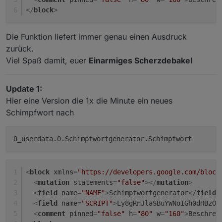
</
block
>
Die Funktion liefert immer genau einen Ausdruck
zurück.
Viel Spaß damit, euer
Einarmiges Scherzdebakel
Update 1:
Hier eine Version die 1x die Minute ein neues
Schimpfwort nach
<
block
xmlns
=
"https://developers.google.com/block
<
mutation
statements
=
"false"
>
</
mutation
>
<
field
name
=
"NAME"
>
Schimpfwortgenerator
</
field
>
<
field
name
=
"SCRIPT"
>
Ly8gRnJlaSBuYWNoIGh0d
<
comment
pinned
=
"false"
h
=
"80"
w
=
"160"
>
Beschrei