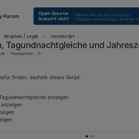
y Forum
Skripten / Logik
JavaScript
, Tagundnachtgleiche und Jahresz
ufe
1
beobachtet
dafür finden, deshalb dieses Skript.
agundnachtgleiche anzeigen
 anzeigen
zeigen
eigen