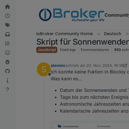
Weiter zum Inhalt
Communit
ioBroker Community Home
Deutsch
Skript für Sonnenwenden
JavaScript
1
beiträge
1
kommentatoren
653
aufr
stenmic
schrieb am
20. Nov. 2024, 16:38
S
zuletzt editiert von stenmic
Ich konnte keine Fuktion in Blockly 
Offline
Was kann es...
Datum der Sonnenwenden und T
Tage bis zum nächsten Ereignis
Astronomische Jahreszeiten an
Kalendarische Jahreszeiten anz