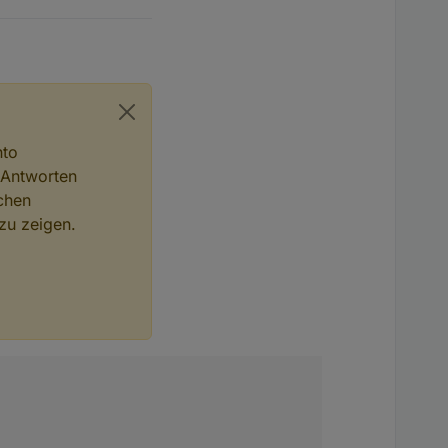
nto
 Antworten
chen
zu zeigen.