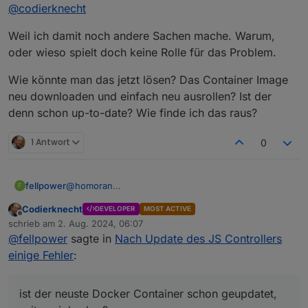
Offline
@
codierknecht
auf einem Proxmox Server im Docker
Weil ich damit noch andere Sachen mache. Warum,
???
oder wieso spielt doch keine Rolle für das Problem.
Proxmox bietet doch VM oder LXC als
Virtualisierung an.
Wie könnte man das jetzt lösen? Das Container Image
Warum dann da noch Docker?
neu downloaden und einfach neu ausrollen? Ist der
denn schon up-to-date? Wie finde ich das raus?
1 Antwort
0
@
homoran
fellpower
F
Ahhhh, ja.
Codierknecht
DEVELOPER
MOST ACTIVE
Die Frage ist, ist der neuste Docker Container schon
Offline
schrieb am
2. Aug. 2024, 06:07
geupdatet, seitens iobroker? Dann bräuchte ich den
zuletzt editiert von
@
fellpower
sagte in
Nach Update des JS Controllers
"latest" ja nur neu ausrollen ^^
einige Fehler
:
ist der neuste Docker Container schon geupdatet,