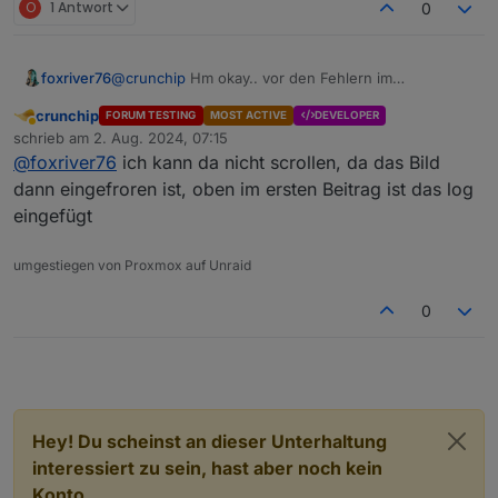
Spoiler
O
1 Antwort
0
Datenpunkt schreibend:
foxriver76
@
crunchip
Hm okay.. vor den Fehlern im
Screenshot sieht man da noch andere Fehler? Im
Spoiler
crunchip
FORUM TESTING
MOST ACTIVE
DEVELOPER
Endeffekt kann er bei setup first entweder nicht zur
Abwesend
schrieb am
2. Aug. 2024, 07:15
DB verbinden oder es kommt vorher zu einem
zuletzt editiert von
@
foxriver76
ich kann da nicht scrollen, da das Bild
Fehler den man auf dem Screenshot nicht sieht.
Edit:
Ich schätze, die Meldung kommt
dann eingefroren ist, oben im ersten Beitrag ist das log
jeweils vom Javascript-Adapter und
eingefügt
vom Influxdb-Adapter für jeden Alias,
der eine Konvertierungsfunktion
umgestiegen von Proxmox auf Unraid
(lesend) aktiviert hat.
0
Hey! Du scheinst an dieser Unterhaltung
interessiert zu sein, hast aber noch kein
Konto.