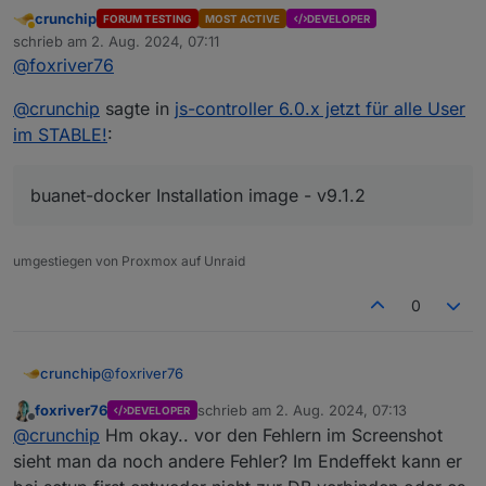
Installation?
crunchip
FORUM TESTING
MOST ACTIVE
DEVELOPER
Abwesend
schrieb am
2. Aug. 2024, 07:11
zuletzt editiert von
@
foxriver76
@
crunchip
sagte in
js-controller 6.0.x jetzt für alle User
im STABLE!
:
buanet-docker Installation image - v9.1.2
umgestiegen von Proxmox auf Unraid
0
@
foxriver76
crunchip
foxriver76
schrieb am
2. Aug. 2024, 07:13
DEVELOPER
@
crunchip
sagte in
js-controller 6.0.x jetzt für alle
zuletzt editiert von
Offline
@
crunchip
Hm okay.. vor den Fehlern im Screenshot
User im STABLE!
:
sieht man da noch andere Fehler? Im Endeffekt kann er
buanet-docker Installation image - v9.1.2