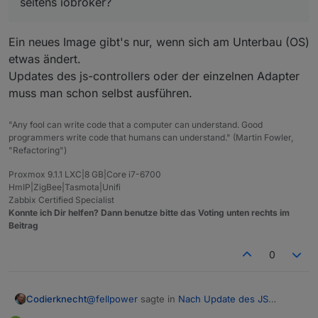
seitens iobroker?
Ein neues Image gibt's nur, wenn sich am Unterbau (OS)
etwas ändert.
Updates des js-controllers oder der einzelnen Adapter
muss man schon selbst ausführen.
"Any fool can write code that a computer can understand. Good
programmers write code that humans can understand." (Martin Fowler,
"Refactoring")
Proxmox 9.1.1 LXC|8 GB|Core i7-6700
HmIP|ZigBee|Tasmota|Unifi
Zabbix Certified Specialist
Konnte ich Dir helfen? Dann benutze bitte das Voting unten rechts im
Beitrag
0
@
fellpower
sagte in
Nach Update des JS
Codierknecht
Controllers einige Fehler
: