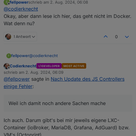
fellpower
schrieb am
2. Aug. 2024, 06:08
F
zuletzt editiert von
Offline
@
codierknecht
ist der neuste Docker Container schon
geupdatet, seitens iobroker?
Okay, aber dann lese ich hier, das geht nicht im Docker.
Ein neues Image gibt's nur, wenn sich am
Wat denn nu?
Unterbau (OS) etwas ändert.
Updates des js-controllers oder der einzelnen
Adapter muss man schon selbst ausführen.
1 Antwort
0
@
codierknecht
fellpower
F
Codierknecht
DEVELOPER
MOST ACTIVE
Weil ich damit noch andere Sachen mache. Warum,
Offline
schrieb am
2. Aug. 2024, 06:09
oder wieso spielt doch keine Rolle für das Problem.
zuletzt editiert von
@
fellpower
sagte in
Nach Update des JS Controllers
Wie könnte man das jetzt lösen? Das Container
Image neu downloaden und einfach neu ausrollen?
einige Fehler
:
Ist der denn schon up-to-date? Wie finde ich das
raus?
Weil ich damit noch andere Sachen mache
Ich auch. Darum gibt's bei mir jeweils eigene LXC-
Container (ioBroker, MariaDB, Grafana, AdGuard) bzw.
VM's (Octoprint).