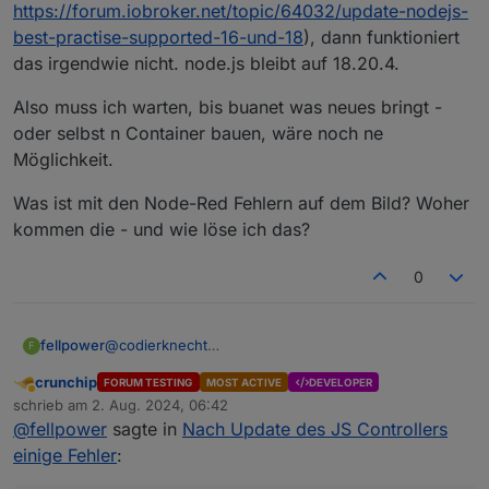
https://forum.iobroker.net/topic/64032/update-nodejs-
best-practise-supported-16-und-18
), dann funktioniert
das irgendwie nicht. node.js bleibt auf 18.20.4.
Also muss ich warten, bis buanet was neues bringt -
oder selbst n Container bauen, wäre noch ne
Möglichkeit.
Was ist mit den Node-Red Fehlern auf dem Bild? Woher
kommen die - und wie löse ich das?
0
@
codierknecht
fellpower
F
Also fassen wir zusammen:
crunchip
FORUM TESTING
MOST ACTIVE
DEVELOPER
Ich habe den js-controller geupdatet, das hat wohl
Abwesend
schrieb am
2. Aug. 2024, 06:42
funktioniert.
zuletzt editiert von
@
fellpower
sagte in
Nach Update des JS Controllers
Aufgrund der Docker "Problematik" kann ich mein
node.js irgendwie nicht updaten.
einige Fehler
: