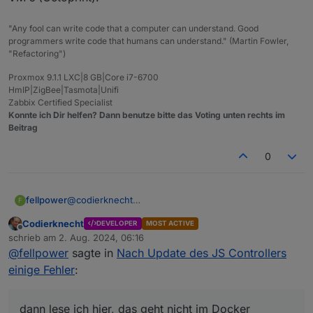
"Any fool can write code that a computer can understand. Good
programmers write code that humans can understand." (Martin Fowler,
"Refactoring")
Proxmox 9.1.1 LXC|8 GB|Core i7-6700
HmIP|ZigBee|Tasmota|Unifi
Zabbix Certified Specialist
Konnte ich Dir helfen? Dann benutze bitte das Voting unten rechts im
Beitrag
0
fellpower
@
codierknecht
F
Okay, aber dann lese ich hier, das geht nicht im
Codierknecht
DEVELOPER
MOST ACTIVE
Docker. Wat denn nu?
Offline
schrieb am
2. Aug. 2024, 06:16
zuletzt editiert von
@
fellpower
sagte in
Nach Update des JS Controllers
einige Fehler
:
dann lese ich hier, das geht nicht im Docker