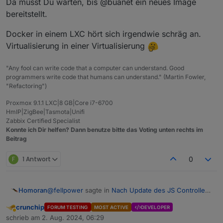
Da musst Du warten, bis @buanet ein neues Image
bereitstellt.
Docker in einem LXC hört sich irgendwie schräg an.
Virtualisierung in einer Virtualisierung
"Any fool can write code that a computer can understand. Good
programmers write code that humans can understand." (Martin Fowler,
"Refactoring")
Proxmox 9.1.1 LXC|8 GB|Core i7-6700
HmIP|ZigBee|Tasmota|Unifi
Zabbix Certified Specialist
Konnte ich Dir helfen? Dann benutze bitte das Voting unten rechts im
Beitrag
F
1 Antwort
0
@
fellpower
sagte in
Nach Update des JS Controllers
Homoran
einige Fehler
:
crunchip
FORUM TESTING
MOST ACTIVE
DEVELOPER
Abwesend
Mein Iobroker läuft auf einem Proxmox Server
schrieb am
2. Aug. 2024, 06:29
zuletzt editiert von