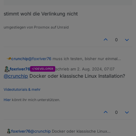
stimmt wohl die Verlinkung nicht
umgestiegen von Proxmox auf Unraid
0
@
foxriver76
muss ich testen, bisher nur einmal
crunchip
versucht
foxriver76
schrieb am
2. Aug. 2024, 07:07
DEVELOPER
@
foxriver76
habe es soeben nochmal probiert, lief
zuletzt editiert von
Offline
@
crunchip
Docker oder klassische Linux Installation?
allerdings auf den gleichen Fehler hinaus
Videotutorials & mehr
Hier
könnt ihr mich unterstützen.
0
foxriver76
@
crunchip
Docker oder klassische Linux