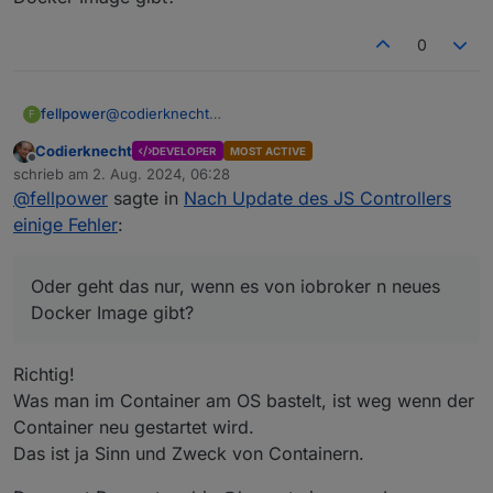
0
@
codierknecht
fellpower
F
Mein Docker läuft auf einem Ubuntu LXC, welches
Codierknecht
DEVELOPER
MOST ACTIVE
aufm Proxmox läuft.
Wie bekomme ich denn jetzt den node.js Controller
Offline
schrieb am
2. Aug. 2024, 06:28
dauerhaft geupdatet? Das scheint ja noch/wieder die
zuletzt editiert von
@
fellpower
sagte in
Nach Update des JS Controllers
"alte" Version zu sein, weil ich den Container neu
Oder geht das nur, wenn es von iobroker n neues
gestartet habe.
Docker Image gibt?
einige Fehler
:
Oder geht das nur, wenn es von iobroker n neues
Docker Image gibt?
Richtig!
Was man im Container am OS bastelt, ist weg wenn der
Container neu gestartet wird.
Das ist ja Sinn und Zweck von Containern.