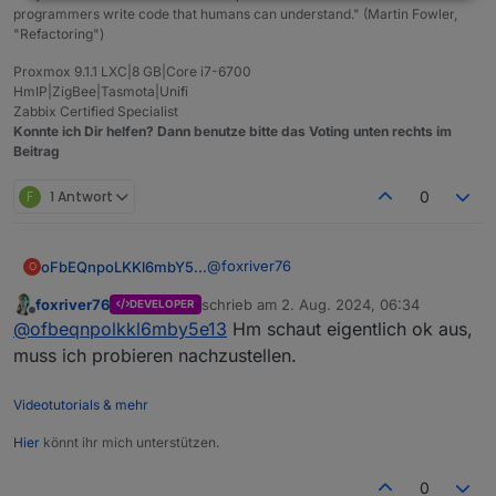
programmers write code that humans can understand." (Martin Fowler,
"Refactoring")
Proxmox 9.1.1 LXC|8 GB|Core i7-6700
HmIP|ZigBee|Tasmota|Unifi
Zabbix Certified Specialist
Konnte ich Dir helfen? Dann benutze bitte das Voting unten rechts im
Beitrag
F
1 Antwort
0
@
foxriver76
oFbEQnpoLKKl6mbY5e13
O
foxriver76
schrieb am
2. Aug. 2024, 06:34
DEVELOPER
Bleiben wir ruhig bei dem genannten
zuletzt editiert von
Offline
@
ofbeqnpolkkl6mby5e13
Hm schaut eigentlich ok aus,
Beispiel.
Alias:
muss ich probieren nachzustellen.
Spoiler
Videotutorials & mehr
Hier
könnt ihr mich unterstützen.
Datenpunkt lesend:
0