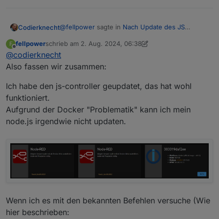
Spoiler
@
fellpower
sagte in
Nach Update des JS
Codierknecht
Datenpunkt schreibend:
Controllers einige Fehler
:
fellpower
schrieb am
2. Aug. 2024, 06:38
F
zuletzt editiert von fellpower
8. Feb. 2024, 08:41
Offline
Spoiler
@
codierknecht
Ja, wenn man ein Linux Profi ist, macht man
das natürlich anders - bin ich aber nicht!
Also fassen wir zusammen:
Ich mit Sicherheit auch nicht ;-)
Edit:
Ich habe den js-controller geupdatet, das hat wohl
Ich schätze, die Meldung kommt
jeweils vom Javascript-Adapter und
funktioniert.
vom Influxdb-Adapter für jeden Alias,
Aufgrund der Docker "Problematik" kann ich mein
der eine Konvertierungsfunktion
node.js irgendwie nicht updaten.
(lesend) aktiviert hat.
Wenn ich es mit den bekannten Befehlen versuche (Wie
hier beschrieben: