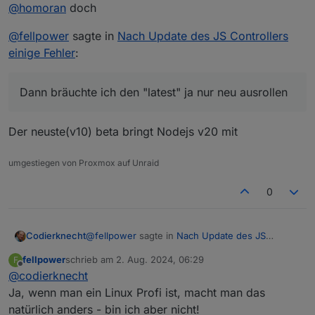
im
Docker
.
@
homoran
doch
@
fellpower
sagte in
Nach Update des JS Controllers
einige Fehler
:
@
fellpower
sagte in
Nach Update des JS Controllers
einige Fehler
:
Updates für JS Controller
Dann bräuchte ich den "latest" ja nur neu ausrollen
funktionieren meines Wissens bei Docker so nicht
Der neuste(v10) beta bringt Nodejs v20 mit
umgestiegen von Proxmox auf Unraid
0
@
fellpower
sagte in
Nach Update des JS
Codierknecht
Controllers einige Fehler
:
fellpower
schrieb am
2. Aug. 2024, 06:29
F
zuletzt editiert von
Offline
@
codierknecht
Oder geht das nur, wenn es von iobroker n
neues Docker Image gibt?
Ja, wenn man ein Linux Profi ist, macht man das
Richtig!
natürlich anders - bin ich aber nicht!
Was man im Container am OS bastelt, ist weg