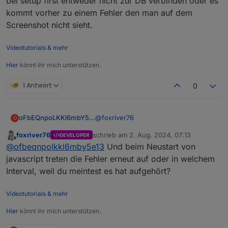
bei setup first entweder nicht zur DB verbinden oder es
kommt vorher zu einem Fehler den man auf dem
Screenshot nicht sieht.
Videotutorials & mehr
Hier
könnt ihr mich unterstützen.
1 Antwort
0
@
foxriver76
oFbEQnpoLKKl6mbY5e13
O
foxriver76
schrieb am
2. Aug. 2024, 07:13
DEVELOPER
Bleiben wir ruhig bei dem genannten
zuletzt editiert von
Offline
@
ofbeqnpolkkl6mby5e13
Und beim Neustart von
Beispiel.
Alias:
javascript treten die Fehler erneut auf oder in welchem
Interval, weil du meintest es hat aufgehört?
Spoiler
Videotutorials & mehr
Datenpunkt lesend:
Hier
könnt ihr mich unterstützen.