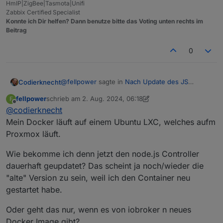
HmIP|ZigBee|Tasmota|Unifi
Zabbix Certified Specialist
Konnte ich Dir helfen? Dann benutze bitte das Voting unten rechts im
Beitrag
0
@
fellpower
sagte in
Nach Update des JS
Codierknecht
Controllers einige Fehler
:
fellpower
schrieb am
2. Aug. 2024, 06:18
F
zuletzt editiert von fellpower
8. Feb. 2024, 08:20
Offline
@
codierknecht
dann lese ich hier, das geht nicht im Docker
Mein Docker läuft auf einem Ubuntu LXC, welches aufm
Proxmox läuft.
"Geht nicht" ist so nicht korrekt. Gehen tut's
schon - wenn damit z.B. ein Update von Node
Wie bekomme ich denn jetzt den node.js Controller
oder Packet-Updates gemeint ist - macht man
Den js-controller und/oder die Adapter kann
aber nicht. Wäre ja beim re-launch auch weg.
(und sollte) man sehr wohl aktuell halten.
dauerhaft geupdatet? Das scheint ja noch/wieder die
Es sei denn, man wartet immer bis zur nächsten
Wo läuft denn da Dein Docker?
"alte" Version zu sein, weil ich den Container neu
Version des Image. Das geht natürlich auch.
Parallel zu Proxmox als weitere Virtualisierung?
gestartet habe.
Oder innerhalb einer VM/LXC?
Oder geht das nur, wenn es von iobroker n neues
Docker Image gibt?