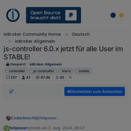
Weiter zum Inhalt
ioBroker Community Home
Deutsch
ioBroker Allgemein
js-controller 6.0.x jetzt für alle User im
STABLE!
Gesperrt
ioBroker Allgemein
controller
js-controller
kiera
stable
257
47
87.4k
45
Anmelden zum Antworten
@
fellpower
Codierknecht
Warum
fellpower
schrieb am
2. Aug. 2024, 06:07
F
zuletzt editiert von