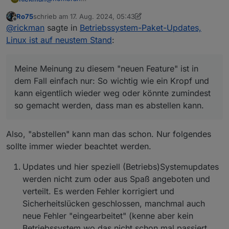
Das weiß ich, aber jetzt kommt er jedes Mal, sobald
Ro75
schrieb am
17. Aug. 2024, 05:43
ein Betriebssystemupdate da ist. Das gab es so
@
Thomas-Braun
zuletzt editiert von Ro75
Offline
@
rickman
sagte in
Betriebssystem-Paket-Updates,
vorher nicht - da kam der Punkt nur, wenn was
Danke für den Hinweis, das weiß ich ebenfalls. Nur
wirklich wichtiges passiert ist, worum man sich
mache ich das gerne ohne ständig beim öffnen vom
Sorry, hilfreich waren beide Antworten jetzt nicht!
Linux ist auf neustem Stand
:
schnellstens kümmern sollte.
iobroker drauf hingewiesen zu werden.
Ich habe nur die einfache Frage gestellt, ob man das
irgendwie abstellen kann. Ein einfaches Nein hätte
Meine Meinung zu diesem "neuen Feature" ist in dem
gereicht.
Fall einfach nur: So wichtig wie ein Kropf und kann
Meine Meinung zu diesem "neuen Feature" ist in
eigentlich wieder weg oder könnte zumindest so
dem Fall einfach nur: So wichtig wie ein Kropf und
gemacht werden, dass man es abstellen kann.
kann eigentlich wieder weg oder könnte zumindest
so gemacht werden, dass man es abstellen kann.
Also, "abstellen" kann man das schon. Nur folgendes
sollte immer wieder beachtet werden.
Updates und hier speziell (Betriebs)Systemupdates
werden nicht zum oder aus Spaß angeboten und
verteilt. Es werden Fehler korrigiert und
Sicherheitslücken geschlossen, manchmal auch
neue Fehler "eingearbeitet" (kenne aber kein
Betriebssystem wo das nicht schon mal passiert