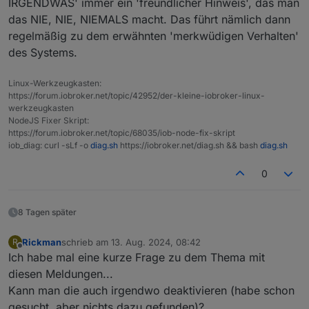
IRGENDWAS' immer ein 'freundlicher Hinweis', das man
das NIE, NIE, NIEMALS macht. Das führt nämlich dann
regelmäßig zu dem erwähnten 'merkwüdigen Verhalten'
des Systems.
Linux-Werkzeugkasten:
https://forum.iobroker.net/topic/42952/der-kleine-iobroker-linux-
werkzeugkasten
NodeJS Fixer Skript:
https://forum.iobroker.net/topic/68035/iob-node-fix-skript
iob_diag: curl -sLf -o
diag.sh
https://iobroker.net/diag.sh && bash
diag.sh
0
8 Tagen später
Rickman
schrieb am
13. Aug. 2024, 08:42
R
zuletzt editiert von
Offline
Ich habe mal eine kurze Frage zu dem Thema mit
diesen Meldungen...
Kann man die auch irgendwo deaktivieren (habe schon
gesucht, aber nichts dazu gefunden)?