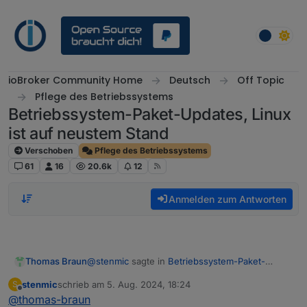
Weiter zum Inhalt
ioBroker Community Home
Deutsch
Off Topic
Pflege des Betriebssystems
Betriebssystem-Paket-Updates, Linux
ist auf neustem Stand
Verschoben
Pflege des Betriebssystems
61
16
20.6k
12
Anmelden zum Antworten
@
stenmic
sagte in
Betriebssystem-Paket-
Thomas Braun
Updates, Linux ist auf neustem Stand
:
stenmic
schrieb am
5. Aug. 2024, 18:24
S
zuletzt editiert von
Offline
@
thomas-braun
aber wenn als root bei einem