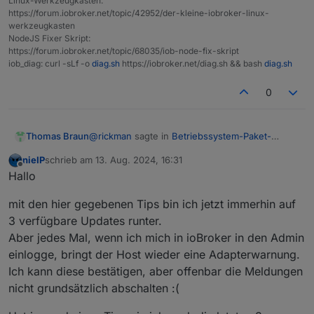
Linux-Werkzeugkasten:
https://forum.iobroker.net/topic/42952/der-kleine-iobroker-linux-
werkzeugkasten
NodeJS Fixer Skript:
https://forum.iobroker.net/topic/68035/iob-node-fix-skript
iob_diag: curl -sLf -o
diag.sh
https://iobroker.net/diag.sh && bash
diag.sh
0
@
rickman
sagte in
Betriebssystem-Paket-
Thomas Braun
Updates, Linux ist auf neustem Stand
:
nieIP
schrieb am
13. Aug. 2024, 16:31
zuletzt editiert von
Offline
bekomme jedes mal einen halben
Hallo
Herzinfarkt...
Dann spiel die Updates ein, haste Ruh.
mit den hier gegebenen Tips bin ich jetzt immerhin auf
3 verfügbare Updates runter.
Aber jedes Mal, wenn ich mich in ioBroker in den Admin
einlogge, bringt der Host wieder eine Adapterwarnung.
Ich kann diese bestätigen, aber offenbar die Meldungen
nicht grundsätzlich abschalten :(