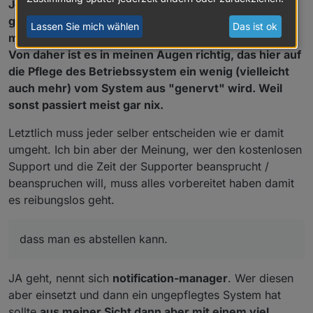
Jeder will (möchte) dass im bei seinem Anliegen
geholfen wird und es wird geholfen. Aller dings in
Lassen Sie mich wählen
Das ist ok
meinen Augen zu einem sehr hohen zeitlichen Preis.
Von daher ist es in meinen Augen richtig, das hier auf
die Pflege des Betriebssystem ein wenig (vielleicht
auch mehr) vom System aus "genervt" wird. Weil
sonst passiert meist gar nix.
Letztlich muss jeder selber entscheiden wie er damit
umgeht. Ich bin aber der Meinung, wer den kostenlosen
Support und die Zeit der Supporter beansprucht /
beanspruchen will, muss alles vorbereitet haben damit
es reibungslos geht.
dass man es abstellen kann.
JA geht, nennt sich
notification-manager
. Wer diesen
aber einsetzt und dann ein ungepflegtes System hat
sollte
aus meiner Sicht dann aber mit einem viel