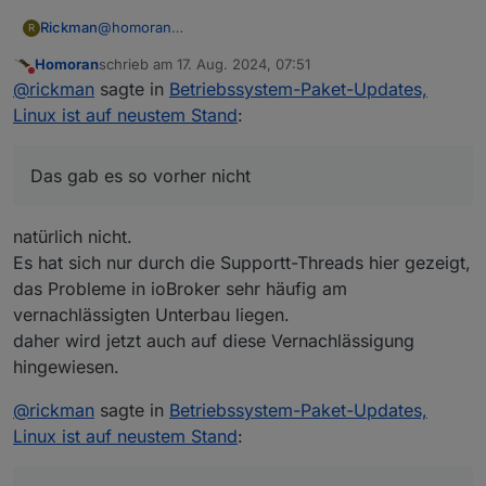
@
homoran
Rickman
R
Das weiß ich, aber jetzt kommt er jedes Mal, sobald
Homoran
schrieb am
17. Aug. 2024, 07:51
ein Betriebssystemupdate da ist. Das gab es so
@
Thomas-Braun
zuletzt editiert von
Nicht stören
@
rickman
sagte in
Betriebssystem-Paket-Updates,
vorher nicht - da kam der Punkt nur, wenn was
Danke für den Hinweis, das weiß ich ebenfalls. Nur
wirklich wichtiges passiert ist, worum man sich
mache ich das gerne ohne ständig beim öffnen vom
Sorry, hilfreich waren beide Antworten jetzt nicht!
Linux ist auf neustem Stand
:
schnellstens kümmern sollte.
iobroker drauf hingewiesen zu werden.
Ich habe nur die einfache Frage gestellt, ob man das
irgendwie abstellen kann. Ein einfaches Nein hätte
Meine Meinung zu diesem "neuen Feature" ist in dem
gereicht.
Fall einfach nur: So wichtig wie ein Kropf und kann
Das gab es so vorher nicht
eigentlich wieder weg oder könnte zumindest so
gemacht werden, dass man es abstellen kann.
natürlich nicht.
Es hat sich nur durch die Supportt-Threads hier gezeigt,
das Probleme in ioBroker sehr häufig am
vernachlässigten Unterbau liegen.
daher wird jetzt auch auf diese Vernachlässigung
hingewiesen.
@
rickman
sagte in
Betriebssystem-Paket-Updates,
Linux ist auf neustem Stand
: