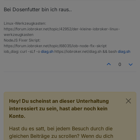
Container-Update gibt, oder verstehe ich da was
falsch?
Bei Dosenfutter bin ich raus..
Linux-Werkzeugkasten:
https://forum.iobroker.net/topic/42952/der-kleine-iobroker-linux-
werkzeugkasten
NodeJS Fixer Skript:
https://forum.iobroker.net/topic/68035/iob-node-fix-skript
iob_diag: curl -sLf -o
diag.sh
https://iobroker.net/diag.sh && bash
diag.sh
0
Hey! Du scheinst an dieser Unterhaltung
interessiert zu sein, hast aber noch kein
Konto.
Hast du es satt, bei jedem Besuch durch die
gleichen Beiträge zu scrollen? Wenn du dich