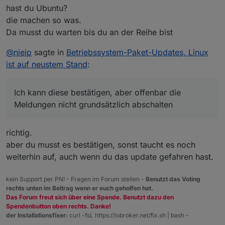
hast du Ubuntu?
die machen so was.
Da musst du warten bis du an der Reihe bist
@
nieip
sagte in
Betriebssystem-Paket-Updates, Linux
ist auf neustem Stand
:
(die "Neustart des Systems Meldung" ist nach einem
Ich kann diese bestätigen, aber offenbar die
reboot weg)
:~$ sudo apt full-upgrade

Meldungen nicht grundsätzlich abschalten
Paketlisten werden gelesen… Fertig

Abhängigkeitsbaum wird aufgebaut… Fertig

Statusinformationen werden eingelesen… Fertig

richtig.
Paketaktualisierung (Upgrade) wird berechnet… Fe
aber du musst es bestätigen, sonst taucht es noch
Folgende Aktualisierungen wurden aufgrund von ge
weiterhin auf, auch wenn du das update gefahren hast.
  gnome-shell gnome-shell-common gnome-text-edit
kein Support per PN! - Fragen im Forum stellen -
Benutzt das Voting
rechts unten im Beitrag wenn er euch geholfen hat.
Das Forum freut sich über eine Spende. Benutzt dazu den
Spendenbutton oben rechts. Danke!
der Installationsfixer:
curl -fsL https://iobroker.net/fix.sh | bash -