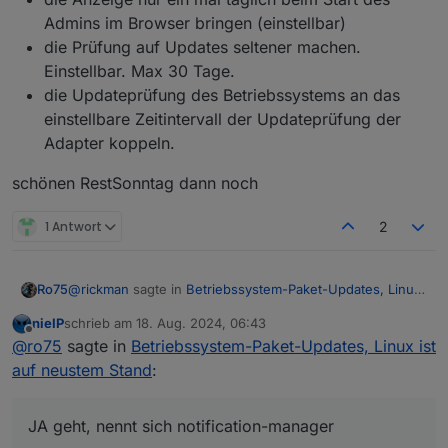
Admins im Browser bringen (einstellbar)
die Prüfung auf Updates seltener machen.
Einstellbar. Max 30 Tage.
die Updateprüfung des Betriebssystems an das
einstellbare Zeitintervall der Updateprüfung der
Adapter koppeln.
schönen RestSonntag dann noch
1 Antwort
2
@
rickman
sagte in
Betriebssystem-Paket-Updates, Linux
Ro75
ist auf neustem Stand
:
nieIP
schrieb am
18. Aug. 2024, 06:43
zuletzt editiert von
Offline
Meine Meinung zu diesem "neuen Feature" ist in
@
ro75
sagte in
Betriebssystem-Paket-Updates, Linux ist
dem Fall einfach nur: So wichtig wie ein Kropf und
auf neustem Stand
:
Also, "abstellen" kann man das schon. Nur folgendes
kann eigentlich wieder weg oder könnte zumindest
sollte immer wieder beachtet werden.
so gemacht werden, dass man es abstellen kann.
Updates und hier speziell (Betriebs)Systemupdates
JA geht, nennt sich notification-manager
Jeder will (möchte) dass im bei seinem Anliegen
werden nicht zum oder aus Spaß angeboten und