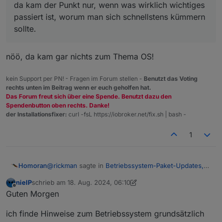
da kam der Punkt nur, wenn was wirklich wichtiges
passiert ist, worum man sich schnellstens kümmern
sollte.
nöö, da kam gar nichts zum Thema OS!
kein Support per PN! - Fragen im Forum stellen -
Benutzt das Voting
rechts unten im Beitrag wenn er euch geholfen hat.
Das Forum freut sich über eine Spende. Benutzt dazu den
Spendenbutton oben rechts. Danke!
der Installationsfixer:
curl -fsL https://iobroker.net/fix.sh | bash -
1
@
rickman
sagte in
Betriebssystem-Paket-Updates,
Homoran
Linux ist auf neustem Stand
:
nieIP
schrieb am
18. Aug. 2024, 06:10
zuletzt editiert von nieIP
Offline
Das gab es so vorher nicht
Guten Morgen
ich finde Hinweise zum Betriebssystem grundsätzlich
natürlich nicht.