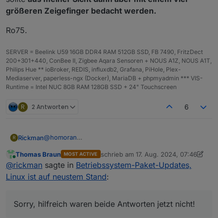
größeren Zeigefinger bedacht werden.
Ro75.
SERVER = Beelink U59 16GB DDR4 RAM 512GB SSD, FB 7490, FritzDect
200+301+440, ConBee II, Zigbee Aqara Sensoren + NOUS A1Z, NOUS A1T,
Philips Hue ** ioBroker, REDIS, influxdb2, Grafana, PiHole, Plex-
Mediaserver, paperless-ngx (Docker), MariaDB + phpmyadmin *** VIS-
Runtime = Intel NUC 8GB RAM 128GB SSD + 24" Touchscreen
R
2 Antworten
6
@
homoran
Rickman
R
Das weiß ich, aber jetzt kommt er jedes Mal, sobald
Thomas Braun
schrieb am
17. Aug. 2024, 07:46
MOST ACTIVE
ein Betriebssystemupdate da ist. Das gab es so
@
Thomas-Braun
zuletzt editiert von Thomas Braun
Online
@
rickman
sagte in
Betriebssystem-Paket-Updates,
vorher nicht - da kam der Punkt nur, wenn was
Danke für den Hinweis, das weiß ich ebenfalls. Nur
wirklich wichtiges passiert ist, worum man sich
mache ich das gerne ohne ständig beim öffnen vom
Sorry, hilfreich waren beide Antworten jetzt nicht!
Linux ist auf neustem Stand
:
schnellstens kümmern sollte.
iobroker drauf hingewiesen zu werden.
Ich habe nur die einfache Frage gestellt, ob man das
irgendwie abstellen kann. Ein einfaches Nein hätte
Meine Meinung zu diesem "neuen Feature" ist in dem
gereicht.
Fall einfach nur: So wichtig wie ein Kropf und kann
Sorry, hilfreich waren beide Antworten jetzt nicht!
eigentlich wieder weg oder könnte zumindest so