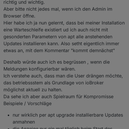
richtig und wichtig.
Es hat sich nur durch die Supportt-Threads hier
Aber bitte nicht jedes mal, wenn ich den Admin im
gezeigt, das Probleme in ioBroker sehr häufig am
@
rickman
sagte in
Betriebssystem-Paket-Updates,
vernachlässigten Unterbau liegen.
Linux ist auf neustem Stand
:
Browser öffne.
daher wird jetzt auch auf diese Vernachlässigung
Hier habe ich ja nun gelernt, dass bei meiner Installation
da kam der Punkt nur, wenn was wirklich
hingewiesen.
eine Warteschleife existiert ud ich auch nicht mit
wichtiges passiert ist, worum man sich
nöö, da kam gar nichts zum Thema OS!
schnellstens kümmern sollte.
gesonderten Parametern von apt alle anstehenden
Updates installieren kann. Also setht eigentlich immer
etwas an, mit dem Kommentar "kommt demnächst"
Deshalb würde auch ich es begrüssen , wenn die
Meldungen konfigurierbar wären.
Ich verstehe auch, dass man die User drängen möchte,
das betriebssstem als Grundlage von ioBroker
möglichst aktuell zu halten.
Da sehe ich aber auch Spielraum für Kompromisse
Beispiele / Vorschläge
nur wirklich per apt upgrade installierbare Updates
anmahnen
die Anzeige nur ein mal täglich beim Start des