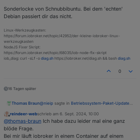
Sonderlocke von Schnubbibuntu. Bei dem 'echten'
Debian passiert dir das nicht.
Linux-Werkzeugkasten:
https://forum.iobroker.net/topic/42952/der-kleine-iobroker-linux-
werkzeugkasten
NodeJS Fixer Skript:
https://forum.iobroker.net/topic/68035/iob-node-fix-skript
iob_diag: curl -sLf -o
diag.sh
https://iobroker.net/diag.sh && bash
diag.sh
0
16 Tagen später
@
nieip
sagte in
Betriebssystem-Paket-Updates,
Thomas Braun
Linux ist auf neustem Stand
:
reindeer-web
schrieb am
6. Sept. 2024, 10:00
zuletzt editiert von
Offline
nur wirklich per apt upgrade installierbare
@
thomas-braun
Ich habe dazu leider mal eine ganz
Updates anmahnen
blöde Frage.
Ist ein Ding des OS, der admin zeigt nur an was
Bei mir läuft iobroker in einem Container auf einem
eine Ebene tiefer anliegt.