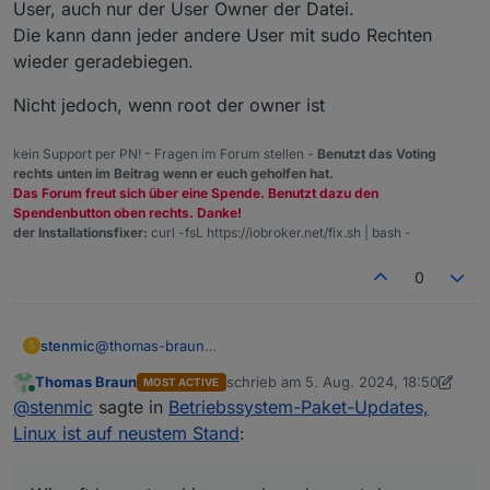
User, auch nur der User Owner der Datei.
Die kann dann jeder andere User mit sudo Rechten
wieder geradebiegen.
Nicht jedoch, wenn root der owner ist
kein Support per PN! - Fragen im Forum stellen -
Benutzt das Voting
rechts unten im Beitrag wenn er euch geholfen hat.
Das Forum freut sich über eine Spende. Benutzt dazu den
Spendenbutton oben rechts. Danke!
der Installationsfixer:
curl -fsL https://iobroker.net/fix.sh | bash -
0
stenmic
@
thomas-braun
S
ok, aber Hand aufs Herz. Wie oft kommt es hier vor,
Thomas Braun
schrieb am
5. Aug. 2024, 18:50
MOST ACTIVE
dass der root das Problem ist und nicht der
zuletzt editiert von Thomas Braun
8. M
Online
@
stenmic
sagte in
Betriebssystem-Paket-Updates,
(sudo)Befehl?
Ich denke, es sind meistens die Befehle, die in die
Linux ist auf neustem Stand
:
Konsole gefeuert werden.