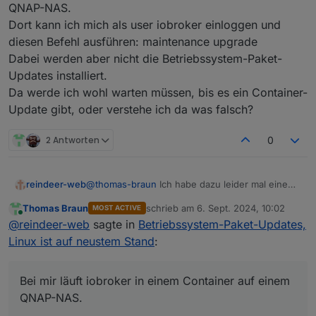
QNAP-NAS.
die Updateprüfung des Betriebssystems
Dort kann ich mich als user iobroker einloggen und
an das einstellbare Zeitintervall der
diesen Befehl ausführen: maintenance upgrade
Ist ein Ding des OS, der admin zeigt nur an was
Updateprüfung der Adapter koppeln.
eine Ebene tiefer anliegt.
Dabei werden aber nicht die Betriebssystem-Paket-
Updates installiert.
Hier habe ich ja nun gelernt, dass bei
Da werde ich wohl warten müssen, bis es ein Container-
meiner Installation eine Warteschleife
Sonderlocke von Schnubbibuntu. Bei dem
Update gibt, oder verstehe ich da was falsch?
existiert ud ich auch nicht mit gesonderten
'echten' Debian passiert dir das nicht.
Parametern von apt alle anstehenden
Updates installieren kann. Also setht
2 Antworten
0
eigentlich immer etwas an, mit dem
Kommentar "kommt demnächst"
reindeer-web
@
thomas-braun
Ich habe dazu leider mal eine
ganz blöde Frage.
Thomas Braun
schrieb am
6. Sept. 2024, 10:02
MOST ACTIVE
Bei mir läuft iobroker in einem Container auf
zuletzt editiert von
Online
@
reindeer-web
sagte in
Betriebssystem-Paket-Updates,
einem QNAP-NAS.
Dort kann ich mich als user iobroker einloggen
Linux ist auf neustem Stand
:
und diesen Befehl ausführen: maintenance
upgrade
Dabei werden aber nicht die Betriebssystem-
Bei mir läuft iobroker in einem Container auf einem
Paket-Updates installiert.
QNAP-NAS.
Da werde ich wohl warten müssen, bis es ein