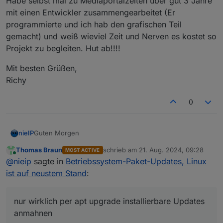
Habe selbst mal zu Mediaportalzeiten über gut 3 Jahre
mit einen Entwickler zusammengearbeitet (Er
programmierte und ich hab den grafischen Teil
gemacht) und weiß wieviel Zeit und Nerven es kostet so
Projekt zu begleiten. Hut ab!!!!
Mit besten Grüßen,
Richy
0
Guten Morgen
nieIP
Thomas Braun
schrieb am
21. Aug. 2024, 09:28
MOST ACTIVE
ich finde Hinweise zum Betriebssystem grundsätzlich
zuletzt editiert von
Online
@
nieip
sagte in
Betriebssystem-Paket-Updates, Linux
richtig und wichtig.
Aber bitte nicht jedes mal, wenn ich den Admin im
Deshalb würde auch ich es begrüssen , wenn die
ist auf neustem Stand
:
Browser öffne.
Meldungen konfigurierbar wären.
Hier habe ich ja nun gelernt, dass bei meiner Installation
Ich verstehe auch, dass man die User drängen möchte,
nur wirklich per apt upgrade installierbare Updates
eine Warteschleife existiert ud ich auch nicht mit
das betriebssstem als Grundlage von ioBroker möglichst
schönen RestSonntag dann noch
anmahnen
nur wirklich per apt upgrade installierbare Updates
gesonderten Parametern von apt alle anstehenden
aktuell zu halten.
die Anzeige nur ein mal täglich beim Start des
anmahnen
Updates installieren kann. Also setht eigentlich immer
Da sehe ich aber auch Spielraum für Kompromisse
Admins im Browser bringen (einstellbar)