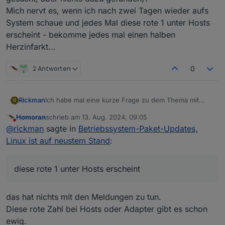
Mich nervt es, wenn ich nach zwei Tagen wieder aufs
System schaue und jedes Mal diese rote 1 unter Hosts
erscheint - bekomme jedes mal einen halben
Herzinfarkt...
2 Antworten
0
Rickman
Ich habe mal eine kurze Frage zu dem Thema mit
R
diesen Meldungen...
Homoran
schrieb am
13. Aug. 2024, 09:05
Kann man die auch irgendwo deaktivieren (habe
zuletzt editiert von
Nicht stören
@
rickman
sagte in
Betriebssystem-Paket-Updates,
schon gesucht, aber nichts dazu gefunden)?
Mich nervt es, wenn ich nach zwei Tagen wieder aufs
Linux ist auf neustem Stand
:
System schaue und jedes Mal diese rote 1 unter
Hosts erscheint - bekomme jedes mal einen halben
Herzinfarkt...
diese rote 1 unter Hosts erscheint
das hat nichts mit den Meldungen zu tun.
Diese rote Zahl bei Hosts oder Adapter gibt es schon
ewig.