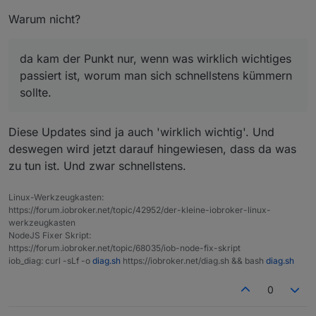
gemacht werden, dass man es abstellen kann.
Warum nicht?
da kam der Punkt nur, wenn was wirklich wichtiges
passiert ist, worum man sich schnellstens kümmern
sollte.
Diese Updates sind ja auch 'wirklich wichtig'. Und
deswegen wird jetzt darauf hingewiesen, dass da was
zu tun ist. Und zwar schnellstens.
Linux-Werkzeugkasten:
https://forum.iobroker.net/topic/42952/der-kleine-iobroker-linux-
werkzeugkasten
NodeJS Fixer Skript:
https://forum.iobroker.net/topic/68035/iob-node-fix-skript
iob_diag: curl -sLf -o
diag.sh
https://iobroker.net/diag.sh && bash
diag.sh
0