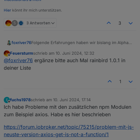
Hier
könnt ihr mich unterstützen.
S
3 Antworten
3
Folgende Erfahrungen haben wir bislang im Alpha
foxriver76
und Beta Test gemacht:
Feuersturm
schrieb am
10. Juni 2024, 12:32
Falls einer der folgenden Adapter im Einsatz ist
rest-api
mindestens 2.0.1
zuletzt editiert von
Offline
@
foxriver76
ergänze bitte auch Mal rainbird 1.0.1 in
muss er mindestens die folgende Version haben:
simple-api
mindestens 2.8.0
telegram
mindestens 3.3.0
Wenn
javascript
mit zusätzlichen NPM Modulen
deiner Liste
samsung
mindestens 0.6.0
genutzt wird, sollte mindestens Version >8.6.0
heating-control
mindestens 2.12.6
genutzt werden.
1
daswetter
mindestens 3.1.14
rainbird
mindestens 1.0.1
nuki
noch nicht gefixt
fuchs1978
schrieb am
10. Juni 2024, 17:14
F
rflink
mnindestes 2.1.12
zuletzt editiert von
Offline
Ich habe Probleme mit den zusätzlichen npm Modulen
smartgarden
nur GitHub Version
zum Beispiel axios. Habe es hier beschrieben
Rpi2
noch nicht gefixt -
alpha
Version via GitHub
verfügbar
Epson-Ecotank-ET-2750
noch nicht gefixt
https://forum.iobroker.net/topic/75215/problem-mit-js-
fakeroku
mindestens 0.3.0
neuste-version-axios-get-is-not-a-function/1
sourceanalytix
nur GitHub Version kompatibel