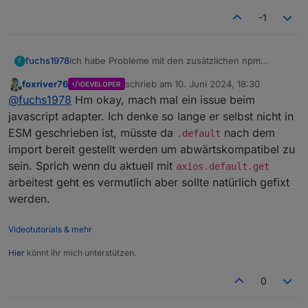
calendar
noch nicht kompatibel
-1
contact
noch nicht kompatibel
sql
mindestens 3.0.1
yamaha
mindestens 0.5.4
Ich habe Probleme mit den zusätzlichen npm
fuchs1978
F
Modulen zum Beispiel axios. Habe es hier
foxriver76
schrieb am
10. Juni 2024, 18:30
DEVELOPER
beschrieben
https://forum.iobroker.net/topic/75215/problem-mit-
zuletzt editiert von
Offline
@
fuchs1978
Hm okay, mach mal ein issue beim
js-neuste-version-axios-get-is-not-a-function/1
javascript adapter. Ich denke so lange er selbst nicht in
ESM geschrieben ist, müsste da
nach dem
.default
import bereit gestellt werden um abwärtskompatibel zu
sein. Sprich wenn du aktuell mit
axios.default.get
arbeitest geht es vermutlich aber sollte natürlich gefixt
werden.
Videotutorials & mehr
Hier
könnt ihr mich unterstützen.
0