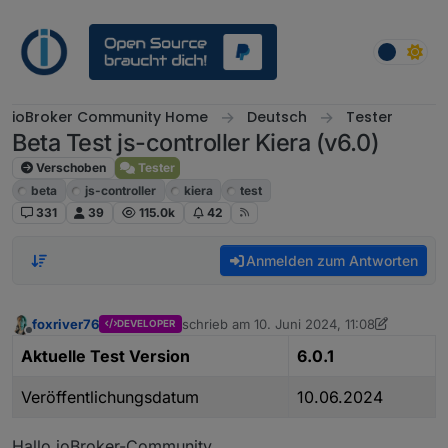
Weiter zum Inhalt
ioBroker Community Home
Deutsch
Tester
Beta Test js-controller Kiera (v6.0)
Verschoben
Tester
beta
js-controller
kiera
test
331
39
115.0k
42
Anmelden zum Antworten
foxriver76
schrieb am
10. Juni 2024, 11:08
DEVELOPER
zuletzt editiert von foxriver76
6. Okt. 2024,
Offline
Aktuelle Test Version
6.0.1
Veröffentlichungsdatum
10.06.2024
Hallo ioBroker-Community,