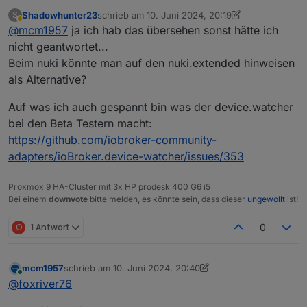
Kiera (v6.0)
:
Shadowhunter23
schrieb am
10. Juni 2024, 20:19
S
zuletzt editiert von Shadowhunter23
6. Okt. 2024
Abwesend
@
mcm1957
ja ich hab das übersehen sonst hätte ich
@
foxriver76
das ging beim Alpha Adapter bei
dir unter, der nuki Adapter läuft nicht mit 6.0.1
nicht geantwortet...
Hab ich eben schon gepostet
https://github.com/smaragdschlange/ioBroker.n
Beim nuki könnte man auf den nuki.extended hinweisen
(
https://forum.iobroker.net/topic/75206/beta-test-js-
uki
als Alternative?
controller-kiera-v6-0/10
). Dürften sich unsere
Beim Nuki und beim smart-garden müssen die
Postings überschnitten haben..
Maintainer aktiv werden. Das Issue ist offen.
Auf was ich auch gespannt bin was der device.watcher
Für den nuki kann man ggF den nuki.extended als
Ersatz prüfen.
bei den Beta Testern macht:
https://github.com/iobroker-community-
adapters/ioBroker.device-watcher/issues/353
Proxmox 9 HA-Cluster mit 3x HP prodesk 400 G6 i5
Bei einem
downvote
bitte melden, es könnte sein, dass dieser
ungewollt
ist!
O
1 Antwort
0
mcm1957
schrieb am
10. Juni 2024, 20:40
zuletzt editiert von mcm1957
6. Okt. 2024, 22:41
Online
@
foxriver76