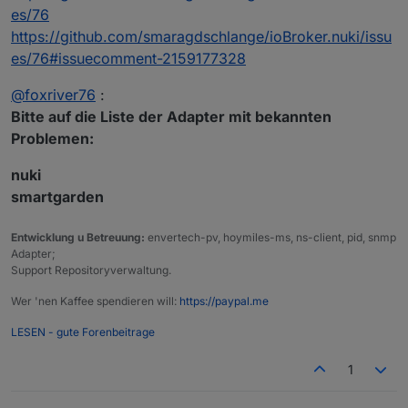
es/76
https://github.com/smaragdschlange/ioBroker.nuki/issu
es/76#issuecomment-2159177328
@
foxriver76
:
Bitte auf die Liste der Adapter mit bekannten
Problemen:
nuki
smartgarden
Entwicklung u Betreuung:
envertech-pv, hoymiles-ms, ns-client, pid, snmp
Adapter;
Support Repositoryverwaltung.
Wer 'nen Kaffee spendieren will:
https://paypal.me
LESEN - gute Forenbeitrage
1