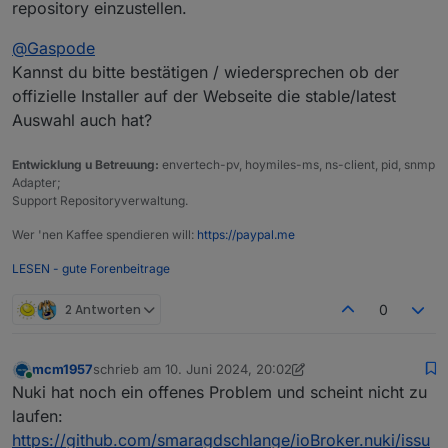
repository einzustellen.
@
Gaspode
Kannst du bitte bestätigen / wiedersprechen ob der
offizielle Installer auf der Webseite die stable/latest
Auswahl auch hat?
Entwicklung u Betreuung:
envertech-pv, hoymiles-ms, ns-client, pid, snmp
Adapter;
Support Repositoryverwaltung.
Wer 'nen Kaffee spendieren will:
https://paypal.me
LESEN - gute Forenbeitrage
2 Antworten
0
mcm1957
schrieb am
10. Juni 2024, 20:02
zuletzt editiert von mcm1957
6. Okt. 2024, 22:16
Online
Nuki hat noch ein offenes Problem und scheint nicht zu
laufen:
https://github.com/smaragdschlange/ioBroker.nuki/issu