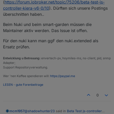
(
https://forum.iobroker.net/topic/75206/beta-test-js-
controller-kiera-v6-0/10
). Dürften sich unsere Postings
überschnitten haben..
Beim Nuki und beim smart-garden müssen die
Maintainer aktiv werden. Das Issue ist offen.
Für den nuki kann man ggF den nuki.extended als
Ersatz prüfen.
Entwicklung u Betreuung:
envertech-pv, hoymiles-ms, ns-client, pid, snmp
Adapter;
Support Repositoryverwaltung.
Wer 'nen Kaffee spendieren will:
https://paypal.me
LESEN - gute Forenbeitrage
0
@
shadowhunter23
said in
Beta Test js-controller
mcm1957