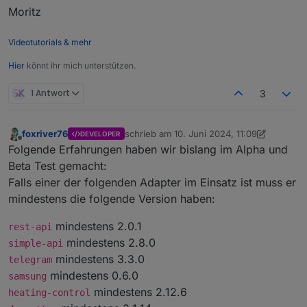
Moritz
Videotutorials & mehr
Hier
könnt ihr mich unterstützen.
1 Antwort
3
foxriver76
schrieb am
10. Juni 2024, 11:09
DEVELOPER
zuletzt editiert von foxriver76
Offline
Folgende Erfahrungen haben wir bislang im Alpha und
Beta Test gemacht:
Falls einer der folgenden Adapter im Einsatz ist muss er
mindestens die folgende Version haben:
mindestens 2.0.1
rest-api
mindestens 2.8.0
simple-api
mindestens 3.3.0
telegram
mindestens 0.6.0
samsung
mindestens 2.12.6
heating-control