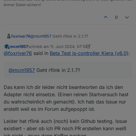
Immer Daten sichern!
0
foxriver76
@
mcm1957
Geht rflink in 2.1.7?
mcm1957
schrieb am
11. Juni 2024, 07:10
zuletzt editiert von mcm1957
6. Nov. 2024, 09:55
Online
@
foxriver76
said in
Beta Test js-controller Kiera (v6.0)
:
@
mcm1957
Geht rflink in 2.1.7?
Das kann ich dir leider nicht beantworten da ich den
Adapter nicht einsetze. (Einen reinen Startversuch hast
du wahrscheinlich eh gemacht). Ich hab das Issue nur
erstellt weil es im Forum aufgepoppt ist.
Leider hat rflink auch (noch) kein Github testing. Issue
existiert - aber ob ich PR noch PR erstellen kann weiß
ich nicht - muss dann Koffer packen