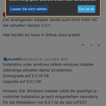
1
Lassen Sie mich wählen
Das ist ok
Tobi 1
schrieb am
10. Juni 2024, 19:28
T
zuletzt editiert von
Offline
Der smartgarden Adapter startet auch nicht mehr mit
der aktuellen Version 2.0.1
Hab bereits ein Issue in Github dazu erstellt
1
mcm1957
schrieb am
10. Juni 2024, 19:57
zuletzt editiert von
Online
Installation unter windows mittels windows installer
(allerdings aktueller alpha) problemlos.
Downgrade auf 5.0.19 OK
Upgrade auf 6.0.1 OK
Hinweis: Der Windows installer wählt die jeweilige js-
controller Installation je nach eingestelltem repository.
Für die INstallation von 6.0.1 ist als das LATEST