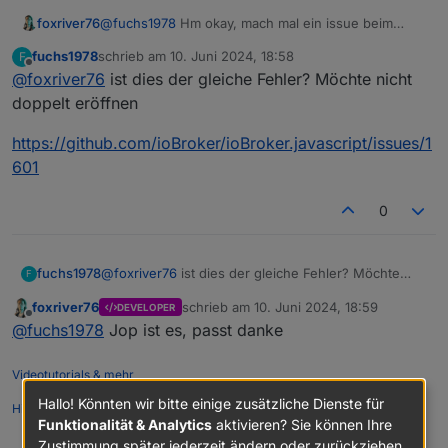
foxriver76
@
fuchs1978
Hm okay, mach mal ein issue beim
javascript adapter. Ich denke so lange er selbst nicht
fuchs1978
schrieb am
10. Juni 2024, 18:58
F
in ESM geschrieben ist, müsste da
.default
nach
zuletzt editiert von
Offline
@
foxriver76
ist dies der gleiche Fehler? Möchte nicht
dem import bereit gestellt werden um
abwärtskompatibel zu sein. Sprich wenn du aktuell
doppelt eröffnen
mit
axios.default.get
arbeitest geht es
vermutlich aber sollte natürlich gefixt werden.
https://github.com/ioBroker/ioBroker.javascript/issues/1
601
0
@
foxriver76
ist dies der gleiche Fehler? Möchte
fuchs1978
F
nicht doppelt eröffnen
foxriver76
schrieb am
10. Juni 2024, 18:59
DEVELOPER
https://github.com/ioBroker/ioBroker.javascript/issu
zuletzt editiert von
Offline
@
fuchs1978
Jop ist es, passt danke
es/1601
Videotutorials & mehr
Hallo! Könnten wir bitte einige zusätzliche Dienste für
Hier
könnt ihr mich unterstützen.
Funktionalität & Analytics
aktivieren? Sie können Ihre
Zustimmung später jederzeit ändern oder zurückziehen.