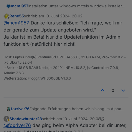
Installation unter windows mittels windows installer
mcm1957
(allerdings aktueller alpha) problemlos.
Rene55
schrieb am
10. Juni 2024, 20:02
Downgrade auf 5.0.19 OK
Hinweis: Der Windows installer wählt die jeweilige
zuletzt editiert von
Offline
@
mcm1957
Danke fürs schließen: "Ich frage, weil mir
Upgrade auf 6.0.1 OK
js-controller Installation je nach eingestelltem
repository. Für die INstallation von 6.0.1 ist als das
@
Gaspode
der gerade zum Update angeboten wird."
LATEST repository einzustellen.
Kannst du bitte bestätigen / wiedersprechen ob der
Ja klar ist im Beta! Nur die Updatefunktion im Admin
offizielle Installer auf der Webseite die stable/latest
funktioniert (natürlich) hier nicht!
Auswahl auch hat?
Host: Fujitsu Intel(R) Pentium(R) CPU G4560T, 32 GB RAM, Proxmox 8.x +
lxc Ubuntu 22.04
ioBroker (8 GB RAM) Node.js: 20.19.1, NPM: 10.8.2, js-Controller: 7.0.6,
Admin: 7.6.3
Wetterstation: Froggit WH3000SE V1.6.6
0
Folgende Erfahrungen haben wir bislang im Alpha
foxriver76
und Beta Test gemacht:
Shadowhunter23
schrieb am
10. Juni 2024, 20:08
S
Falls einer der folgenden Adapter im Einsatz ist
rest-api
mindestens 2.0.1
zuletzt editiert von Shadowhunter23
6. Okt. 2024
Abwesend
@
foxriver76
das ging beim Alpha Adapter bei dir unter,
muss er mindestens die folgende Version haben:
simple-api
mindestens 2.8.0
telegram
mindestens 3.3.0
Wenn
javascript
mit zusätzlichen NPM Modulen