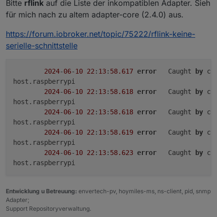
Bitte
rflink
auf die Liste der inkompatiblen Adapter. Sieh
für mich nach zu altem adapter-core (2.4.0) aus.
https://forum.iobroker.net/topic/75222/rflink-keine-
serielle-schnittstelle
2024
-
06
-
10
22
:
13
:
58.617
error
	Caught 
by
 co
host.raspberrypi

2024
-
06
-
10
22
:
13
:
58.618
error
	Caught 
by
 co
host.raspberrypi

2024
-
06
-
10
22
:
13
:
58.618
error
	Caught 
by
 co
host.raspberrypi

2024
-
06
-
10
22
:
13
:
58.619
error
	Caught 
by
 co
host.raspberrypi

2024
-
06
-
10
22
:
13
:
58.623
error
	Caught 
by
 co
Entwicklung u Betreuung:
envertech-pv, hoymiles-ms, ns-client, pid, snmp
Adapter;
Support Repositoryverwaltung.