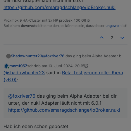
der nuki Adapter läuft nicht mit 6.0.1
samsung
mindestens 0.6.0
genutzt wird, sollte mindestens Version >8.6.0
https://github.com/smaragdschlange/ioBroker.nuki
heating-control
mindestens 2.12.6
genutzt werden.
daswetter
mindestens 3.1.14
Proxmox 9 HA-Cluster mit 3x HP prodesk 400 G6 i5
rainbird
mindestens 1.0.1
Bei einem
downvote
bitte melden, es könnte sein, dass dieser
ungewollt
ist!
nuki
noch nicht gefixt
rflink
mnindestes 2.1.12
2
smartgarden
nur GitHub Version
Rpi2
noch nicht gefixt -
alpha
Version via GitHub
verfügbar
Epson-Ecotank-ET-2750
noch nicht gefixt
Shadowhunter23
@
foxriver76
das ging beim Alpha Adapter bei
S
fakeroku
mindestens 0.3.0
dir unter, der nuki Adapter läuft nicht mit 6.0.1
mcm1957
schrieb am
10. Juni 2024, 20:15
sourceanalytix
nur GitHub Version kompatibel
https://github.com/smaragdschlange/ioBroke
zuletzt editiert von mcm1957
6. Okt. 2024, 23:15
Online
calendar
noch nicht kompatibel
@
shadowhunter23
said in
Beta Test js-controller Kiera
r.nuki
contact
noch nicht kompatibel
(v6.0)
:
sql
mindestens 3.0.1
yamaha
mindestens 0.5.4
@
foxriver76
das ging beim Alpha Adapter bei dir
unter, der nuki Adapter läuft nicht mit 6.0.1
https://github.com/smaragdschlange/ioBroker.nuki
Hab ich eben schon gepostet