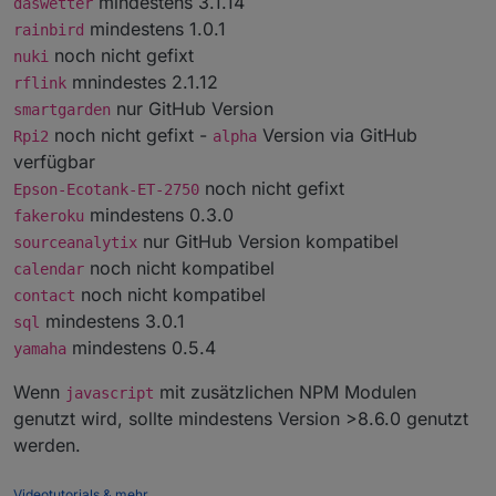
mindestens 3.1.14
daswetter
mindestens 1.0.1
rainbird
noch nicht gefixt
nuki
mnindestes 2.1.12
rflink
nur GitHub Version
smartgarden
noch nicht gefixt -
Version via GitHub
Rpi2
alpha
verfügbar
noch nicht gefixt
Epson-Ecotank-ET-2750
mindestens 0.3.0
fakeroku
nur GitHub Version kompatibel
sourceanalytix
noch nicht kompatibel
calendar
noch nicht kompatibel
contact
mindestens 3.0.1
sql
mindestens 0.5.4
yamaha
Wenn
mit zusätzlichen NPM Modulen
javascript
genutzt wird, sollte mindestens Version >8.6.0 genutzt
werden.
Videotutorials & mehr