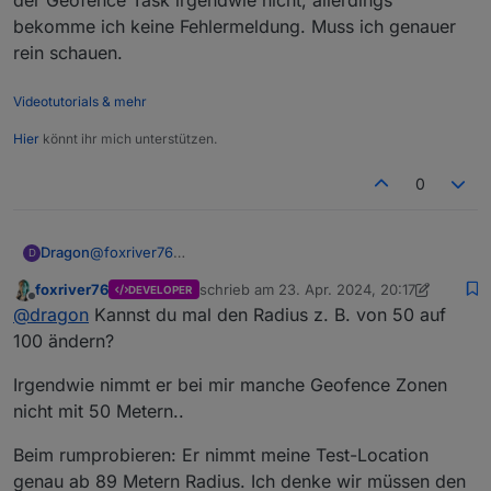
der Geofence Task irgendwie nicht, allerdings
bekomme ich keine Fehlermeldung. Muss ich genauer
rein schauen.
Videotutorials & mehr
Hier
könnt ihr mich unterstützen.
0
Dragon
@
foxriver76
D
Wie oben geschrieben habe ich alles gemacht.
foxriver76
schrieb am
23. Apr. 2024, 20:17
DEVELOPER
Werde es im Auge behalten. Die App bereist mehrfach
zuletzt editiert von foxriver76
Offline
@
dragon
Kannst du mal den Radius z. B. von 50 auf
beendet und neu gestartet. Nichts passiert. Nun noch
mal und er macht es. Habe aber nichts an den
100 ändern?
Einstellungen verändert...
Bin gespannt...
Irgendwie nimmt er bei mir manche Geofence Zonen
Vielen Dank erstmal.
nicht mit 50 Metern..
Beim rumprobieren: Er nimmt meine Test-Location
genau ab 89 Metern Radius. Ich denke wir müssen den