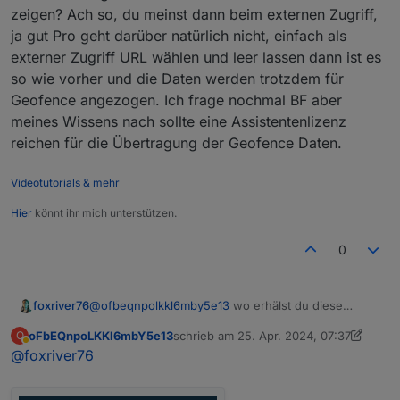
erhalte die Fehlermeldung "Ungültige
zeigen? Ach so, du meinst dann beim externen Zugriff,
Lizenz" usw.
ja gut Pro geht darüber natürlich nicht, einfach als
externer Zugriff URL wählen und leer lassen dann ist es
so wie vorher und die Daten werden trotzdem für
Geofence angezogen. Ich frage nochmal BF aber
meines Wissens nach sollte eine Assistentenlizenz
reichen für die Übertragung der Geofence Daten.
Videotutorials & mehr
Samsung A34 Android 14
Hier
könnt ihr mich unterstützen.
Edit:
0
Ich denke es hat was mit dem Lokalen Netzwerk zu
tun?
foxriver76
@
ofbeqnpolkkl6mby5e13
wo erhälst du diese
Fehlermeldung? Kannst du mal einen Screenshot
oFbEQnpoLKKl6mbY5e13
schrieb am
25. Apr. 2024, 07:37
O
zeigen? Ach so, du meinst dann beim externen
zuletzt editiert von oFbEQnpoLKKl6mbY
Abwesend
@
foxriver76
Zugriff, ja gut Pro geht darüber natürlich nicht,
einfach als externer Zugriff URL wählen und leer
lassen dann ist es so wie vorher und die Daten