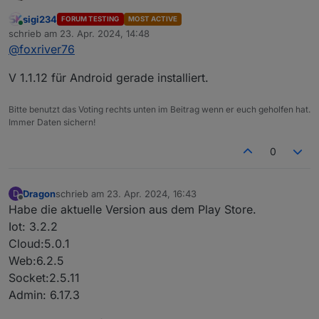
die wird das haben und hat noch einen kleinen
sigi234
FORUM TESTING
MOST ACTIVE
potentiellen Fehlerfall behoben
Online
schrieb am
23. Apr. 2024, 14:48
zuletzt editiert von
@
foxriver76
V 1.1.12 für Android gerade installiert.
Bitte benutzt das Voting rechts unten im Beitrag wenn er euch geholfen hat.
Immer Daten sichern!
0
Dragon
schrieb am
23. Apr. 2024, 16:43
D
zuletzt editiert von
Offline
Habe die aktuelle Version aus dem Play Store.
Iot: 3.2.2
Cloud:5.0.1
Web:6.2.5
Socket:2.5.11
Admin: 6.17.3