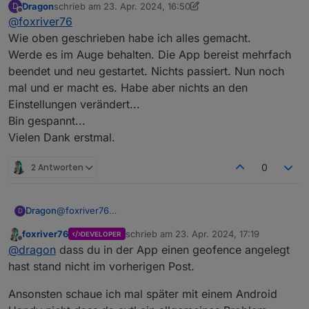
Dragon
schrieb am
23. Apr. 2024, 16:50
D
zuletzt editiert von Dragon
Offline
@
foxriver76
Wie oben geschrieben habe ich alles gemacht.
Werde es im Auge behalten. Die App bereist mehrfach
beendet und neu gestartet. Nichts passiert. Nun noch
mal und er macht es. Habe aber nichts an den
Einstellungen verändert...
Bin gespannt...
Vielen Dank erstmal.
2 Antworten
0
Dragon
@
foxriver76
D
Wie oben geschrieben habe ich alles gemacht.
foxriver76
schrieb am
23. Apr. 2024, 17:19
DEVELOPER
Werde es im Auge behalten. Die App bereist mehrfach
zuletzt editiert von
Offline
@
dragon
dass du in der App einen geofence angelegt
beendet und neu gestartet. Nichts passiert. Nun noch
mal und er macht es. Habe aber nichts an den
hast stand nicht im vorherigen Post.
Einstellungen verändert...
Bin gespannt...
Ansonsten schaue ich mal später mit einem Android
Vielen Dank erstmal.