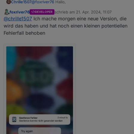
@
foxriver76
Hallo,
Chrille1507
C
foxriver76
schrieb am
21. Apr. 2024, 11:07
DEVELOPER
Gerade eben, ich bin mit meiner Tochter ganz kurz
zuletzt editiert von
Offline
@
chrille1507
Ich mache morgen eine neue Version, die
draußen gewesen, wieder das gleiche Phänomen.
Abwesend direkt erkannt, Anwesenheit erst,
Das ist der Wert um 10:06 Uhr.
wird das haben und hat noch einen kleinen potentiellen
nachdem ich die App aus dem Speicher gelöscht
Fehlerfall behoben
und neu gestartet hatte.