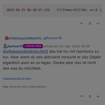
Android wie auch
https://developer.android.com/develop/sensors-
and-location/location/geofencing?hl=de
hier
2024
-
04
-
25
06
:
30
:
25.116
  - [33mwarn[39m: ws
.0
 (
20
empfholen, auch wenn da nicht steht, dass es
darunter nicht gehen würde..
0
@
foxriver76
oFbEQnpoLKKl6mbY5e13
O
foxriver76
schrieb am
25. Apr. 2024, 05:35
DEVELOPER
Nach dem Aktivieren der Option
zuletzt editiert von
Offline
@
ofbeqnpolkkl6mby5e13
das hat nix mit Geofence zu
"Standort an vis.0 senden:" erhalte
ich:
tun. Aber wenn du das aktivierst versucht er das Objekt
eigentlich auch an zu legen. Denke aber das ist nicht
das was du möchtest.
Videotutorials & mehr
Hier
könnt ihr mich unterstützen.
0