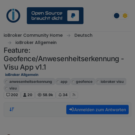
Weiter zum Inhalt
ioBroker Community Home
Deutsch
ioBroker Allgemein
Feature:
Geofence/Anwesenheitserkennung -
Visu App v1.1
ioBroker Allgemein
anwesenheitserkennung
app
geofence
iobroker visu
visu
202
20
58.9k
34
Anmelden zum Antworten