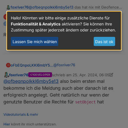
foxriver76
@
ofbeqnpolkkl6mby5e13
das hat nix mit Geofence
zu tun. Aber wenn du das aktivierst versucht er das
oFbEQnpoLKKl6mbY5e13
schrieb am
25. Apr. 2024, 05:43
O
Hallo! Könnten wir bitte einige zusätzliche Dienste für
Objekt eigentlich auch an zu legen. Denke aber das
zuletzt editiert von
Abwesend
@
foxriver76
ist nicht das was du möchtest.
Funktionalität & Analytics
aktivieren? Sie können Ihre
Zustimmung später jederzeit ändern oder zurückziehen.
Richtig, ich wollte dich nur informieren.
Lassen Sie mich wählen
Das ist ok
0
@
foxriver76
oFbEQnpoLKKl6mbY5e13
O
foxriver76
schrieb am
25. Apr. 2024, 06:05
DEVELOPER
Richtig, ich wollte dich nur
zuletzt editiert von foxriver76
Offline
@
ofbeqnpolkkl6mby5e13
also beim ersten mal
informieren.
bekomme ich die Meldung auch aber danach ist es
erfolgreich angelegt. Geht natürlich nur wenn der
genutzte Benutzer die Rechte für
hat
setObject
Videotutorials & mehr
Hier
könnt ihr mich unterstützen.