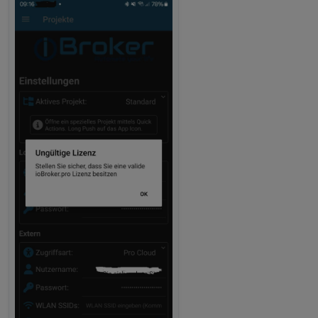
werden trotzdem für Geofence angezogen. Ich
frage nochmal BF aber meines Wissens nach sollte
eine Assistentenlizenz reichen für die Übertragung
der Geofence Daten.