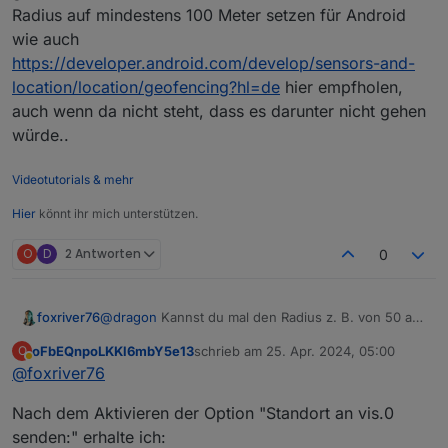
Radius auf mindestens 100 Meter setzen für Android
wie auch
https://developer.android.com/develop/sensors-and-
location/location/geofencing?hl=de
hier empfholen,
auch wenn da nicht steht, dass es darunter nicht gehen
würde..
Videotutorials & mehr
Hier
könnt ihr mich unterstützen.
O
D
2 Antworten
0
@
dragon
Kannst du mal den Radius z. B. von 50 auf
foxriver76
100 ändern?
oFbEQnpoLKKl6mbY5e13
schrieb am
25. Apr. 2024, 05:00
O
Irgendwie nimmt er bei mir manche Geofence
zuletzt editiert von
Abwesend
@
foxriver76
Zonen nicht mit 50 Metern..
Beim rumprobieren: Er nimmt meine Test-Location
Nach dem Aktivieren der Option "Standort an vis.0
genau ab 89 Metern Radius. Ich denke wir müssen
den Radius auf mindestens 100 Meter setzen für
senden:" erhalte ich: