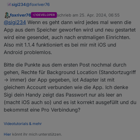
@
foxriver76
sigi234
foxriver76
schrieb am
25. Apr. 2024, 06:55
DEVELOPER
Hallo,
zuletzt editiert von
Offline
@
sigi234
Wenn es geht dann wird jedes mal wenn die
bei mir ist noch nie was gekommen?
App aus dem Speicher geworfen wird und neu gestartet
Ab wann wird eine Nachricht gesendet? Auch wenn
wird eine gesendet, auch nach erstmaligen Einrichten.
ich das Handy ausschalte?
Also mit 1.1.4 funktioniert es bei mir mit iOS und
Android problemlos.
Bitte die Punkte aus dem ersten Post nochmal durch
gehen, Rechte für Background Location (Standortzugriff
-> immer) der App gegeben, iot Adapter ist mit
gleichem Account verbunden wie die App. Ich denke
Sigi dein Handy zeigt das Passwort nur als leer an
(macht iOS auch so) und es ist korrekt ausgefüllt und du
bekommst eine Pro Verbindung?
Videotutorials & mehr
Hier
könnt ihr mich unterstützen.