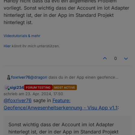
Handy nicht dass da evtl ein allgemeines Problem
vorliegt. Sonst wichtig dass der Account im iot Adapter
hinterlegt ist, der in der App im Standard Projekt
hinterlegt ist.
Videotutorials & mehr
Hier
könnt ihr mich unterstützen.
0
@
dragon
dass du in der App einen geofence
foxriver76
angelegt hast stand nicht im vorherigen Post.
sigi234
FORUM TESTING
MOST ACTIVE
Ansonsten schaue ich mal später mit einem Android
Online
schrieb am
23. Apr. 2024, 17:50
Handy nicht dass da evtl ein allgemeines Problem
zuletzt editiert von
@
foxriver76
sagte in
Feature:
vorliegt. Sonst wichtig dass der Account im iot
Adapter hinterlegt ist, der in der App im Standard
Geofence/Anwesenheitserkennung - Visu App v1.1
:
Projekt hinterlegt ist.
Sonst wichtig dass der Account im iot Adapter
hinterlegt ist, der in der App im Standard Projekt