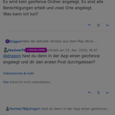
Es wird kein geofence Ordner angelegt. Es sind alle
Berechtigungen erteilt und zwei Orte angelegt.
Was kann ich tun?
0
Habe die aktuelle Version aus dem Play Store.
Dragon
D
Iot: 3.2.2
foxriver76
schrieb am
23. Apr. 2024, 16:47
DEVELOPER
Cloud:5.0.1
Es wird kein geofence Ordner angelegt. Es sind alle
zuletzt editiert von
Offline
@
dragon
hast du denn in der App einen geofence
Web:6.2.5
Berechtigungen erteilt und zwei Orte angelegt.
Socket:2.5.11
Was kann ich tun?
angelegt und dir den ersten Post durchgelesen?
Admin: 6.17.3
Videotutorials & mehr
Falls das dann auch nicht auftaucht muss es
Hier
könnt ihr mich unterstützen.
irgendwas sein, dass der Background Task gar nicht
läuft
0
foxriver76
@
dragon
hast du denn in der App einen geofence
angelegt und dir den ersten Post durchgelesen?