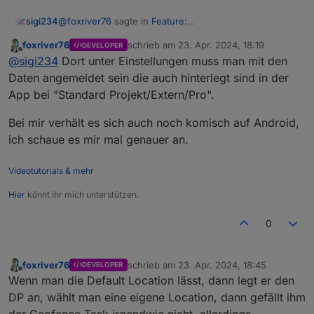
@
foxriver76
sagte in
Feature:
sigi234
Geofence/Anwesenheitserkennung - Visu App v1.1
:
foxriver76
schrieb am
23. Apr. 2024, 18:19
DEVELOPER
zuletzt editiert von
Offline
Sonst wichtig dass der Account im iot Adapter
@
sigi234
Dort unter Einstellungen muss man mit den
hinterlegt ist, der in der App im Standard Projekt
Daten angemeldet sein die auch hinterlegt sind in der
Hier?
hinterlegt ist.
App bei "Standard Projekt/Extern/Pro".
Bei mir verhält es sich auch noch komisch auf Android,
ich schaue es mir mal genauer an.
Videotutorials & mehr
Hier
könnt ihr mich unterstützen.
0
foxriver76
schrieb am
23. Apr. 2024, 18:45
DEVELOPER
zuletzt editiert von
Offline
Wenn man die Default Location lässt, dann legt er den
DP an, wählt man eine eigene Location, dann gefällt ihm