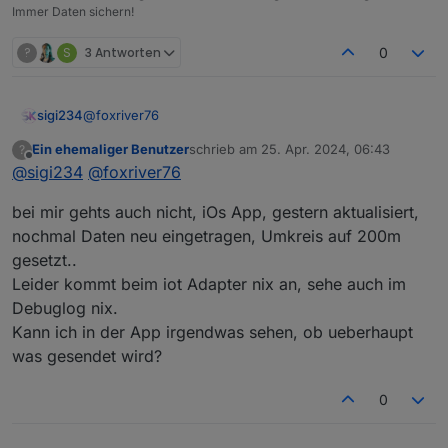
Immer Daten sichern!
?
S
3 Antworten
0
@
foxriver76
sigi234
Ein ehemaliger Benutzer
schrieb am
25. Apr. 2024, 06:43
?
Hallo,
zuletzt editiert von
Offline
@
sigi234
@
foxriver76
bei mir ist noch nie was gekommen?
bei mir gehts auch nicht, iOs App, gestern aktualisiert,
Ab wann wird eine Nachricht gesendet? Auch wenn
ich das Handy ausschalte?
nochmal Daten neu eingetragen, Umkreis auf 200m
gesetzt..
Leider kommt beim iot Adapter nix an, sehe auch im
Debuglog nix.
Kann ich in der App irgendwas sehen, ob ueberhaupt
was gesendet wird?
0