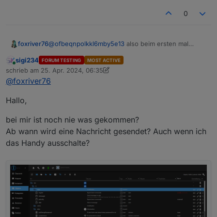
0
foxriver76
@
ofbeqnpolkkl6mby5e13
also beim ersten mal
bekomme ich die Meldung auch aber danach ist es
sigi234
FORUM TESTING
MOST ACTIVE
erfolgreich angelegt. Geht natürlich nur wenn der
Online
schrieb am
25. Apr. 2024, 06:35
genutzte Benutzer die Rechte für
setObject
hat
zuletzt editiert von sigi234
@
foxriver76
Hallo,
bei mir ist noch nie was gekommen?
Ab wann wird eine Nachricht gesendet? Auch wenn ich
das Handy ausschalte?