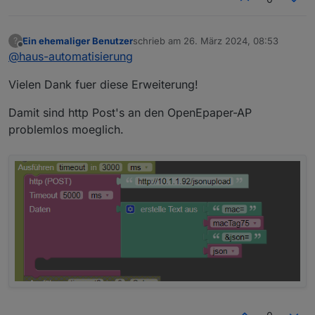
Ein ehemaliger Benutzer
schrieb am
26. März 2024, 08:53
?
zuletzt editiert von
Offline
@
haus-automatisierung
Vielen Dank fuer diese Erweiterung!
Damit sind http Post's an den OpenEpaper-AP
problemlos moeglich.