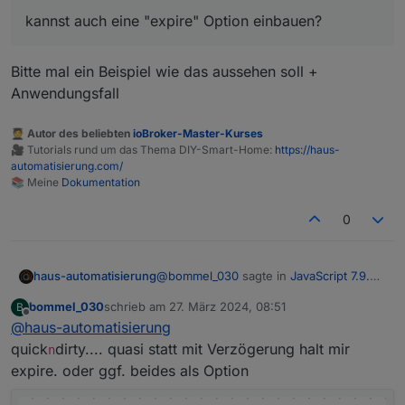
kannst auch eine "expire" Option einbauen?
Bitte mal ein Beispiel wie das aussehen soll +
Anwendungsfall
🧑‍🎓 Autor des beliebten
ioBroker-Master-Kurses
🎥 Tutorials rund um das Thema DIY-Smart-Home:
https://haus-
automatisierung.com/
📚 Meine
Dokumentation
0
@
bommel_030
sagte in
JavaScript 7.9.0 -
haus-automatisierung
Neue Objekt- und HTTP-Bausteine
:
bommel_030
schrieb am
27. März 2024, 08:51
B
zuletzt editiert von
Offline
@
haus-automatisierung
kannst auch eine "expire" Option
einbauen?
quick
dirty.... quasi statt mit Verzögerung halt mir
n
Bitte mal ein Beispiel wie das aussehen
expire. oder ggf. beides als Option
soll + Anwendungsfall