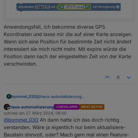
Anwendungsfall, ich bekomme diverse GPS
Koordinaten und lasse mir die auf einer Karte anzeigen.
Wenn sich eine Position für bestimmte Zeit nicht ändert
interessiert sie mich nicht mehr. Mit expire würde die
Position dann nach der eingestellten Zeit von der Karte
verschwinden.
0
bommel_030
@
haus-automatisierung
B
quick
n
dirty.... quasi statt mit Verzögerung halt mir
haus-automatisierung
DEVELOPER
MOST ACTIVE
expire. oder ggf. beides als Option
Offline
schrieb am
27. März 2024, 09:00
zuletzt editiert von
@
bommel_030
Ah dann hatte ich das doch richtig
verstanden. Wäre ja eigentlich nur beim aktualisiere-
Anwendungsfall, ich bekomme diverse GPS
Baustein sinnvoll, oder? Mach gern mal einen Feature-
Koordinaten und lasse mir die auf einer Karte