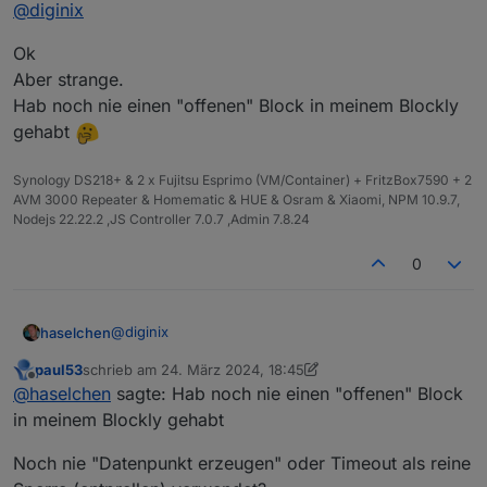
Offline
@
diginix
Ok
Aber strange.
Hab noch nie einen "offenen" Block in meinem Blockly
gehabt
Synology DS218+ & 2 x Fujitsu Esprimo (VM/Container) + FritzBox7590 + 2
AVM 3000 Repeater & Homematic & HUE & Osram & Xiaomi, NPM 10.9.7,
Nodejs 22.22.2 ,JS Controller 7.0.7 ,Admin 7.8.24
0
@
diginix
haselchen
paul53
schrieb am
24. März 2024, 18:45
Ok
zuletzt editiert von paul53
Offline
@
haselchen
sagte: Hab noch nie einen "offenen" Block
Aber strange.
Hab noch nie einen "offenen" Block in meinem
in meinem Blockly gehabt
Blockly gehabt
Noch nie "Datenpunkt erzeugen" oder Timeout als reine