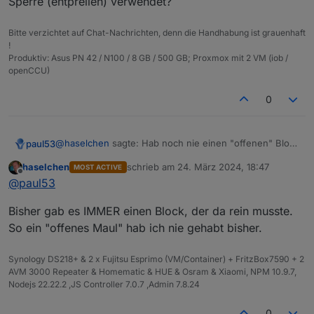
Sperre (entprellen) verwendet?
Bitte verzichtet auf Chat-Nachrichten, denn die Handhabung ist grauenhaft
!
Produktiv: Asus PN 42 / N100 / 8 GB / 500 GB; Proxmox mit 2 VM (iob /
openCCU)
0
@
haselchen
sagte: Hab noch nie einen "offenen" Block
paul53
in meinem Blockly gehabt
haselchen
schrieb am
24. März 2024, 18:47
MOST ACTIVE
Noch nie "Datenpunkt erzeugen" oder Timeout als
zuletzt editiert von
Offline
@
paul53
reine Sperre (entprellen) verwendet?
Bisher gab es IMMER einen Block, der da rein musste.
So ein "offenes Maul" hab ich nie gehabt bisher.
Synology DS218+ & 2 x Fujitsu Esprimo (VM/Container) + FritzBox7590 + 2
AVM 3000 Repeater & Homematic & HUE & Osram & Xiaomi, NPM 10.9.7,
Nodejs 22.22.2 ,JS Controller 7.0.7 ,Admin 7.8.24
0