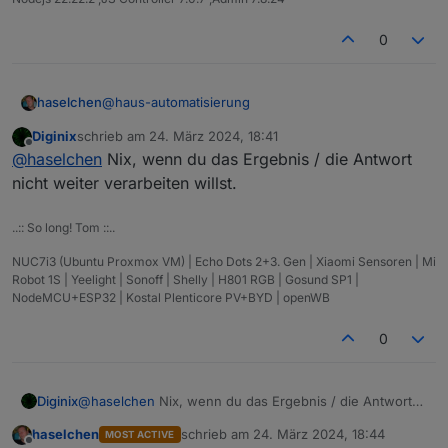
0
@
haus-automatisierung
haselchen
Diginix
schrieb am
24. März 2024, 18:41
Stehe auch gerade mit nem Brett vorm Kopp vor
zuletzt editiert von
Offline
@
haselchen
Nix, wenn du das Ergebnis / die Antwort
einem Problem.
Habe mit dem Request Block ne Steckdose
nicht weiter verarbeiten willst.
geschaltet.
Das war ein Block.
..:: So long! Tom ::..
Nun ist das "Puzzleteil" ein Block mit Einschub.
Was soll da rein?
NUC7i3 (Ubuntu Proxmox VM) | Echo Dots 2+3. Gen | Xiaomi Sensoren | Mi
Robot 1S | Yeelight | Sonoff | Shelly | H801 RGB | Gosund SP1 |
NodeMCU+ESP32 | Kostal Plenticore PV+BYD | openWB
0
Diginix
@
haselchen
Nix, wenn du das Ergebnis / die Antwort
nicht weiter verarbeiten willst.
haselchen
schrieb am
24. März 2024, 18:44
MOST ACTIVE
zuletzt editiert von