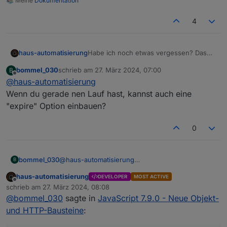
📚 Meine
Dokumentation
4
Habe ich noch etwas vergessen? Das
haus-automatisierung
wird übrigens die Vorbereitung für z.B.
bommel_030
schrieb am
27. März 2024, 07:00
B
den Telegram-Adapter, um noch
zuletzt editiert von
Offline
@
haus-automatisierung
einfacher z.B. Bilder versenden zu
können (ohne exec und wget usw.)
Wenn du gerade nen Lauf hast, kannst auch eine
"expire" Option einbauen?
0
bommel_030
@
haus-automatisierung
B
Wenn du gerade nen Lauf hast, kannst auch eine
haus-automatisierung
DEVELOPER
MOST ACTIVE
"expire" Option einbauen?
Geht natürlich auch mit dem "onFile"-
Offline
schrieb am
27. März 2024, 08:08
Trigger, um auf geänderte Dateien zu
zuletzt editiert von
@
bommel_030
sagte in
JavaScript 7.9.0 - Neue Objekt-
reagieren:
und HTTP-Bausteine
: