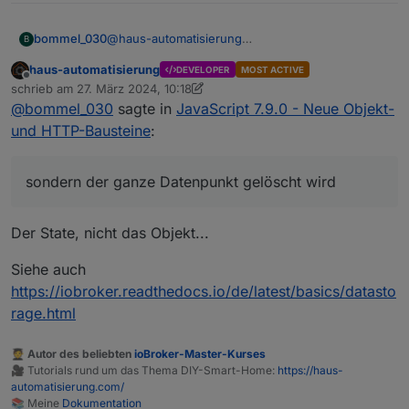
wieder löschen, sobald ein neuer Wert
kommt.
bommel_030
@
haus-automatisierung
B
Das mit dem Timeout leuchtet ein, aber wenn
haus-automatisierung
DEVELOPER
MOST ACTIVE
nicht nur der Wert auf null gesetzt wird, sondern
Offline
schrieb am
27. März 2024, 10:18
der ganze Datenpunkt gelöscht wird wäre das
zuletzt editiert von haus-automatisierung
@
bommel_030
sagte in
JavaScript 7.9.0 - Neue Objekt-
nicht ganz so geil.
und HTTP-Bausteine
:
sondern der ganze Datenpunkt gelöscht wird
Der State, nicht das Objekt...
Siehe auch
https://iobroker.readthedocs.io/de/latest/basics/datasto
rage.html
🧑‍🎓 Autor des beliebten
ioBroker-Master-Kurses
🎥 Tutorials rund um das Thema DIY-Smart-Home:
https://haus-
automatisierung.com/
📚 Meine
Dokumentation