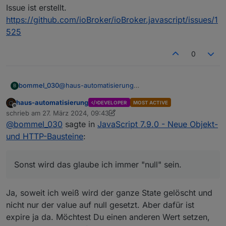
Issue ist erstellt.
https://github.com/ioBroker/ioBroker.javascript/issues/1
525
0
bommel_030
@
haus-automatisierung
B
Bin da nicht der Profi, aber bei "steuern" bzw.
haus-automatisierung
DEVELOPER
MOST ACTIVE
"umschalten" sehe ich da keinen Sinn.
Offline
schrieb am
27. März 2024, 09:43
Hab das in der gesamten Tragweite noch nicht
zuletzt editiert von haus-automatisierung
@
bommel_030
sagte in
JavaScript 7.9.0 - Neue Objekt-
erfasst, ggf. ist es vielleicht sinnvoll dem ganzen
einen (variablen) Wert mitzugeben der nach dem
und HTTP-Bausteine
:
Expire gesetzt wird. Sonst wird das glaube ich
immer "null" sein.
Issue ist erstellt.
Sonst wird das glaube ich immer "null" sein.
https://github.com/ioBroker/ioBroker.javascript/is
sues/1525
Ja, soweit ich weiß wird der ganze State gelöscht und
nicht nur der value auf null gesetzt. Aber dafür ist
expire ja da. Möchtest Du einen anderen Wert setzen,