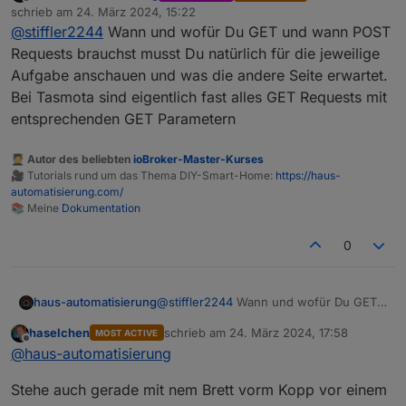
Offline
schrieb am
24. März 2024, 15:22
nichts.
Jänner 2024 auf Proxmox 8.1.3
zuletzt editiert von
@
stiffler2244
Wann und wofür Du GET und wann POST
Ich habe eine PV-Anlage mit Speicher - alles selbst
Node.js: v18.19.0(18.19.1)
gebaut natürlich. Ein ESP32 mit Tasmota drauf,
NPM: 10.2.3(10.2.4)
Requests brauchst musst Du natürlich für die jeweilige
steuert mir mittels PWM die Ladeleistung sodass
Aufgabe anschauen und was die andere Seite erwartet.
am Stromzähler eben nichts ins Netz geht. Mit den
Bei Tasmota sind eigentlich fast alles GET Requests mit
Sonoff Adapter (für die Tasmota Geräte) kann
entsprechenden GET Parametern
allerdings der PWM Wert nicht direkt geändert
werden. Das geschieht über einen HTTP Request,
welcher ja jetzt abläuft.
🧑‍🎓 Autor des beliebten
ioBroker-Master-Kurses
Will ich diesen Baustein durch den Http (post)
🎥 Tutorials rund um das Thema DIY-Smart-Home:
https://haus-
Baustein ersetzten, wird das Speichern-Symbol
automatisierung.com/
nicht mehr angezeigt. Ist das überhaupt der
📚 Meine
Dokumentation
richtige Baustein für diese Aufgabe? Mit dem Http
(get) Baustein funktionierts zumindest mal-wenn
0
auch die Timeout Fehler manchmal kommen.
Kurz gesagt: schiebe ich den http (post) Baustein
ins Blockly, kann nicht mehr gespeichert werden.
haus-automatisierung
@
stiffler2244
Wann und wofür Du GET
Hat noch wer diese Probleme?
und wann POST Requests brauchst
haselchen
schrieb am
24. März 2024, 17:58
MOST ACTIVE
musst Du natürlich für die jeweilige
zuletzt editiert von
Offline
@
haus-automatisierung
Aufgabe anschauen und was die andere
Seite erwartet. Bei Tasmota sind
Stehe auch gerade mit nem Brett vorm Kopp vor einem
eigentlich fast alles GET Requests mit
entsprechenden GET Parametern