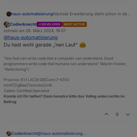
Nächste Erweiterung steht schon in den
haus-automatisierung
Startlöchern :)
Codierknecht
DEVELOPER
MOST ACTIVE
Offline
schrieb am
26. März 2024, 19:07
zuletzt editiert von
@
haus-automatisierung
Du hast wohl gerade „’nen Lauf“
"Any fool can write code that a computer can understand. Good
programmers write code that humans can understand." (Martin Fowler,
"Refactoring")
Proxmox 9.1.1 LXC|8 GB|Core i7-6700
HmIP|ZigBee|Tasmota|Unifi
Zabbix Certified Specialist
Konnte ich Dir helfen? Dann benutze bitte das Voting unten rechts im
Beitrag
0
Codierknecht
@
haus-automatisierung