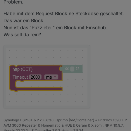
Problem.
Habe mit dem Request Block ne Steckdose geschaltet.
Das war ein Block.
Nun ist das "Puzzleteil" ein Block mit Einschub.
Was soll da rein?
Synology DS218+ & 2 x Fujitsu Esprimo (VM/Container) + FritzBox7590 + 2
AVM 3000 Repeater & Homematic & HUE & Osram & Xiaomi, NPM 10.9.7,
Nodejs 22.22.2 ,JS Controller 7.0.7 ,Admin 7.8.24