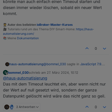
könnte man auch einfach einen Timeout starten und
diesen immer wieder löschen, sobald ein neuer Wert
kommt.
🧑‍🎓 Autor des beliebten
ioBroker-Master-Kurses
🎥 Tutorials rund um das Thema DIY-Smart-Home:
https://haus-
automatisierung.com/
📚 Meine
Dokumentation
0
@
bommel_030
sagte in
JavaScript 7.9.0 -
haus-automatisierung
Neue Objekt- und HTTP-Bausteine
:
bommel_030
schrieb am
27. März 2024, 10:12
B
zuletzt editiert von
Offline
@
haus-automatisierung
Sonst wird das glaube ich immer
"null" sein.
Das mit dem Timeout leuchtet ein, aber wenn nicht nur
Ja, soweit ich weiß wird der ganze State
der Wert auf null gesetzt wird, sondern der ganze
gelöscht und nicht nur der value auf null
Datenpunkt gelöscht wird wäre das nicht ganz so geil.
gesetzt. Aber dafür ist expire ja da.
Möchtest Du einen anderen Wert
setzen, könnte man auch einfach einen
2 Antworten
0
Timeout starten und diesen immer