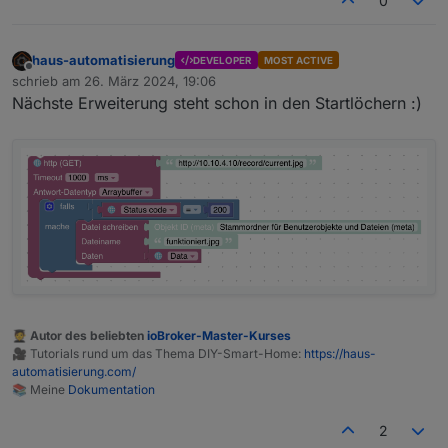
0
haus-automatisierung
DEVELOPER
MOST ACTIVE
Offline
schrieb am
26. März 2024, 19:06
zuletzt editiert von
Nächste Erweiterung steht schon in den Startlöchern :)
🧑‍🎓 Autor des beliebten
ioBroker-Master-Kurses
🎥 Tutorials rund um das Thema DIY-Smart-Home:
https://haus-
automatisierung.com/
📚 Meine
Dokumentation
2