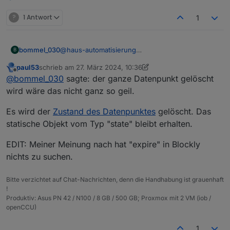
?
1 Antwort
1
bommel_030
@
haus-automatisierung
B
Das mit dem Timeout leuchtet ein, aber wenn
paul53
schrieb am
27. März 2024, 10:36
nicht nur der Wert auf null gesetzt wird, sondern
zuletzt editiert von paul53
Offline
@
bommel_030
sagte: der ganze Datenpunkt gelöscht
der ganze Datenpunkt gelöscht wird wäre das
nicht ganz so geil.
wird wäre das nicht ganz so geil.
Es wird der
Zustand des Datenpunktes
gelöscht. Das
statische Objekt vom Typ "state" bleibt erhalten.
EDIT: Meiner Meinung nach hat "expire" in Blockly
nichts zu suchen.
Bitte verzichtet auf Chat-Nachrichten, denn die Handhabung ist grauenhaft
!
Produktiv: Asus PN 42 / N100 / 8 GB / 500 GB; Proxmox mit 2 VM (iob /
openCCU)
1