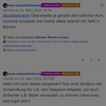
Du hast wohl gerade „’nen Lauf“
haus-automatisierung
DEVELOPER
MOST ACTIVE
Offline
schrieb am
26. März 2024, 19:09
zuletzt editiert von
@
codierknecht
Überarbeite ja gerade den ioBroker-Kurs
nochmal komplett und merke dabei wieviel mir fehlt in
Blockly
🧑‍🎓 Autor des beliebten
ioBroker-Master-Kurses
🎥 Tutorials rund um das Thema DIY-Smart-Home:
https://haus-
automatisierung.com/
📚 Meine
Dokumentation
1
haus-automatisierung
DEVELOPER
MOST ACTIVE
Offline
schrieb am
26. März 2024, 20:12
zuletzt editiert von haus-automatisierung
Habe ich noch etwas vergessen? Das wird übrigens die
Vorbereitung für z.B. den Telegram-Adapter, um noch
einfacher z.B. Bilder versenden zu können (ohne exec
und wget usw.)