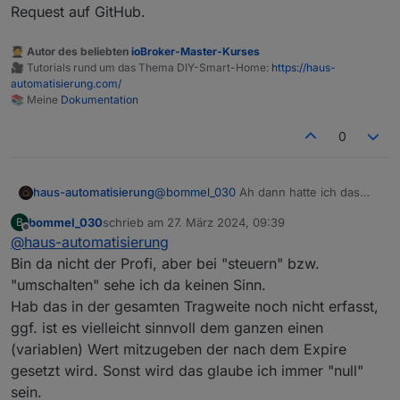
anzeigen.
Request auf GitHub.
Wenn sich eine Position für bestimmte Zeit nicht
ändert interessiert sie mich nicht mehr. Mit expire
🧑‍🎓 Autor des beliebten
ioBroker-Master-Kurses
würde die Position dann nach der eingestellten
🎥 Tutorials rund um das Thema DIY-Smart-Home:
https://haus-
Zeit von der Karte verschwinden.
automatisierung.com/
📚 Meine
Dokumentation
0
haus-automatisierung
@
bommel_030
Ah dann hatte ich das
doch richtig verstanden. Wäre ja
bommel_030
schrieb am
27. März 2024, 09:39
B
eigentlich nur beim aktualisiere-Baustein
zuletzt editiert von
Offline
@
haus-automatisierung
sinnvoll, oder? Mach gern mal einen
Feature-Request auf GitHub.
Bin da nicht der Profi, aber bei "steuern" bzw.
"umschalten" sehe ich da keinen Sinn.
Hab das in der gesamten Tragweite noch nicht erfasst,
ggf. ist es vielleicht sinnvoll dem ganzen einen
(variablen) Wert mitzugeben der nach dem Expire
gesetzt wird. Sonst wird das glaube ich immer "null"
sein.