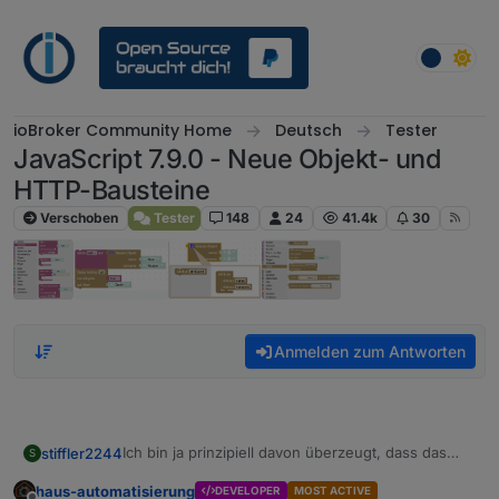
Weiter zum Inhalt
ioBroker Community Home
Deutsch
Tester
JavaScript 7.9.0 - Neue Objekt- und
HTTP-Bausteine
Verschoben
Tester
148
24
41.4k
30
Anmelden zum Antworten
Ich bin ja prinzipiell davon überzeugt, dass das
stiffler2244
S
größte Problem immer vor dem Monitor sitzt - aber
haus-automatisierung
DEVELOPER
MOST ACTIVE
jetzt suche ich schon ein paar Tage rum und finde
Iobroker läuft auf Ubuntu 22.04, Neuinstallation im