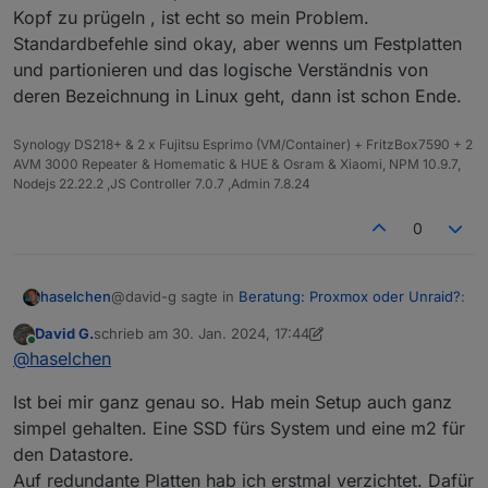
Kopf zu prügeln , ist echt so mein Problem.
Standardbefehle sind okay, aber wenns um Festplatten
und partionieren und das logische Verständnis von
deren Bezeichnung in Linux geht, dann ist schon Ende.
Synology DS218+ & 2 x Fujitsu Esprimo (VM/Container) + FritzBox7590 + 2
AVM 3000 Repeater & Homematic & HUE & Osram & Xiaomi, NPM 10.9.7,
Nodejs 22.22.2 ,JS Controller 7.0.7 ,Admin 7.8.24
0
@david-g sagte in
Beratung: Proxmox oder Unraid?
:
haselchen
David G.
schrieb am
30. Jan. 2024, 17:44
zuletzt editiert von David G.
Online
Man lernt es so schnell zu verwalten....
@
haselchen
(zumindest das was man braucht ^^).
Kann ich nur hoffen, denn diese Linuxsachen in
Ist bei mir ganz genau so. Hab mein Setup auch ganz
den Kopf zu prügeln , ist echt so mein Problem.
simpel gehalten. Eine SSD fürs System und eine m2 für
Standardbefehle sind okay, aber wenns um
den Datastore.
Festplatten und partionieren und das logische
Verständnis von deren Bezeichnung in Linux geht,
Auf redundante Platten hab ich erstmal verzichtet. Dafür