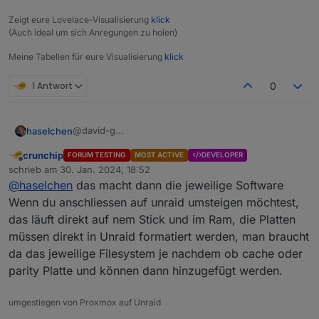
Zeigt eure Lovelace-Visualisierung
klick
(Auch ideal um sich Anregungen zu holen)
Meine Tabellen für eure Visualisierung
klick
1 Antwort
0
@david-g
haselchen
@
Wildbill
crunchip
FORUM TESTING
MOST ACTIVE
DEVELOPER
@
crunchip
Ich merke, hier ist das geballte Wissen vor Ort
Offline
schrieb am
30. Jan. 2024, 18:52
Sehr gut.
zuletzt editiert von
@
haselchen
das macht dann die jeweilige Software
Die einzelnen Punkte muss ich mir in Ruhe zu
Gemüte führen.
Wenn du anschliessen auf unraid umsteigen möchtest,
Wenn ich nun alles so irgendwie hinbekommen
das läuft direkt auf nem Stick und im Ram, die Platten
habe, wie klamüser ich denn wieder alles
müssen direkt in Unraid formatiert werden, man braucht
auseinander wenn ich was anderes installieren will?
da das jeweilige Filesystem je nachdem ob cache oder
So das jede Platte wieder frei ist und ihre GB hat?
parity Platte und können dann hinzugefügt werden.
umgestiegen von Proxmox auf Unraid