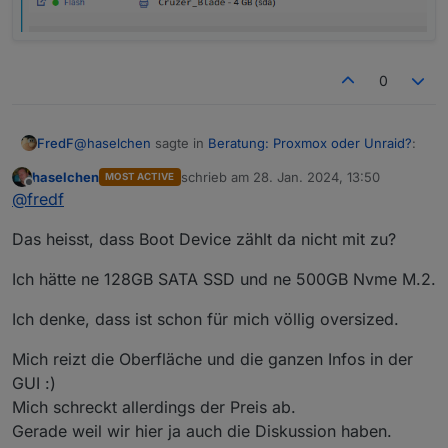
0
@
haselchen
sagte in
Beratung: Proxmox oder Unraid?
:
FredF
haselchen
schrieb am
28. Jan. 2024, 13:50
MOST ACTIVE
zuletzt editiert von
Offline
Zählen eigentlich alle USB Devices als Geräte?
@
fredf
Das heisst, dass Boot Device zählt da nicht mit zu?
Nur Festplatten, Parity und Cache allerdings auch.
Ich kann bspw. noch eine Disk anschließen, dann wäre
Ich hätte ne 128GB SATA SSD und ne 500GB Nvme M.2.
Basic am Ende:
Ich denke, dass ist schon für mich völlig oversized.
Mich reizt die Oberfläche und die ganzen Infos in der
GUI :)
Mich schreckt allerdings der Preis ab.
Gerade weil wir hier ja auch die Diskussion haben.