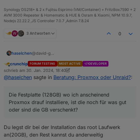
Synology DS218+ & 2 x Fujitsu Esprimo (VM/Container) + FritzBox7590 + 2
AVM 3000 Repeater & Homematic & HUE & Osram & Xiaomi, NPM 10.9.7,
Nodejs 22.22.2 ,JS Controller 7.0.7 ,Admin 7.8.24
W
3 Antworten
0
@david-g
haselchen
@
FredF
crunchip
FORUM TESTING
MOST ACTIVE
DEVELOPER
Noch ne Frage hinterher. Wenn ich LXC anlege,
Offline
schrieb am
30. Jan. 2024, 18:40
möchte vermutlich jeder Container RAM haben.
zuletzt editiert von crunchip
@
haselchen
sagte in
Beratung: Proxmox oder Unraid?
:
Muss mal bissl unbedarft fragen, der PC hat 12GB
Die Festplatte (128GB) wo ich anscheinend Proxmox
RAM , ich kann also nur begrenzt Container
drauf installiere, ist die noch für was gut oder sind
erstellen?
die GB verschenkt?
Bin noch so im Windows Modus.
Die Festplatte (128GB) wo ich anscheinend
Quasi PiHole 2GB, Nextcloud 2GB und bei
Es ist ja noch eine 2. Platte drin (500GB, NVME)
insgesamt 12 ist Schluss?
Möchte gerne so wenig wie möglich
Proxmox drauf installiere, ist die noch für was gut
"verschwenden".
oder sind die GB verschenkt?
Heisst, das Nötigste für die Proxmox Software und
alles andere für Container.
Idee war tatsächlich nen USB Stick zum Booten und
Du legst dir bei der Installation das root Laufwerk
die Software zu nehmen und die Platten für die
an(20GB), den Rest kannst du anderweitig
Spielereien :)