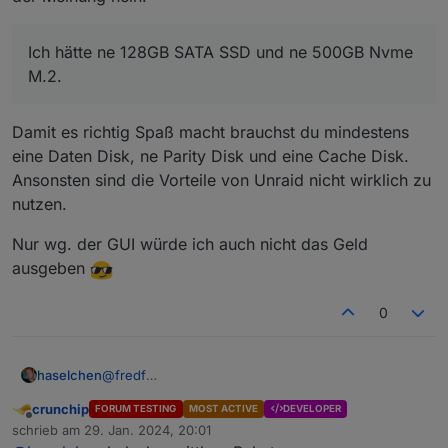
Ich hätte ne 128GB SATA SSD und ne 500GB Nvme
M.2.
Damit es richtig Spaß macht brauchst du mindestens
eine Daten Disk, ne Parity Disk und eine Cache Disk.
Ansonsten sind die Vorteile von Unraid nicht wirklich zu
nutzen.
Nur wg. der GUI würde ich auch nicht das Geld
ausgeben
0
@
fredf
haselchen
@
crunchip
crunchip
FORUM TESTING
MOST ACTIVE
DEVELOPER
Hab mir einfach zum Basteln und mehr lernen einen
Offline
schrieb am
29. Jan. 2024, 20:01
Desktop PC ersteigert (Fujitsu Esprimo).
zuletzt editiert von