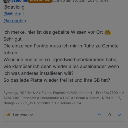
haselchen
schrieb am
30. Jan. 2024, 18:48
MOST ACTIVE
Ob man den RAM bei Containern überprovisionieren
zuletzt editiert von
Offline
@david-g
kann weiß ich nicht.
Jedoch haben bei mir die wenigsten Container 2GB
@
Wildbill
RAM.
@
crunchip
Anstatt pihole nutze ich adguard. Dem habe ich 500
MB gegeben wovon idr weniger als 10% belegt sind.
Ich merke, hier ist das geballte Wissen vor Ort
Die meisten CTs habe ich mit den Proxmox helper
Sehr gut.
Scripts aufgesetzt. Bisher sind die Default Settings
Die einzelnen Punkte muss ich mir in Ruhe zu Gemüte
ganz gut hin gekommen.
Würde nur bei 12 GB kein zfs nehmen.
führen.
Die Platte kannst du ganz nutzen.
Wenn ich nun alles so irgendwie hinbekommen habe,
Ich habe im als System eine 500 GB SSD.
wie klamüser ich denn wieder alles auseinander wenn
100 GB hab ich dem System gegeben. Da können
Die System Platte ist eine günstige enterprise ssd
ich was anderes installieren will?
images etc drauf. Den Rest für VMs und CTs. Hab die
(PM893).
aber alle auf der zweiten schnelleren Platte.
So das jede Platte wieder frei ist und ihre GB hat?
Wollte nur die Möglichkeit haben, eine VM mal auf
einer anderen Platte parken zu können bei einem
Synology DS218+ & 2 x Fujitsu Esprimo (VM/Container) + FritzBox7590 + 2
Hardwarewechsel.
AVM 3000 Repeater & Homematic & HUE & Osram & Xiaomi, NPM 10.9.7,
Nodejs 22.22.2 ,JS Controller 7.0.7 ,Admin 7.8.24
1 Antwort
0