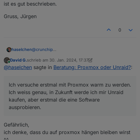
ist es gut beschrieben.
Gruss, Jürgen
0
@
crunchip
haselchen
@
FredF
David G.
schrieb am
30. Jan. 2024, 17:37
Ich versuche erstmal mit Proxmox warm zu werden.
zuletzt editiert von David G.
Online
@
haselchen
sagte in
Beratung: Proxmox oder Unraid?
:
Ich weiss genau, in Zukunft werde ich mir Unraid
kaufen, aber erstmal die eine Software
ausprobieren.
Ich versuche erstmal mit Proxmox warm zu werden.
Ich bin Windoof Kind. Da kenne ich mich
einigermassen aus, wie bekomme ich für Proxmox
Ich weiss genau, in Zukunft werde ich mir Unraid
ne SSD komplett nackig?
kaufen, aber erstmal die eine Software
Momentan ist WIN11 drauf.
ausprobieren.
Hab zum Basteln nen Desktop PC geschossen und
da für Firmware Updates Windows aufgespielt.
Für Proxmox möchte ich die 128GB komplett
Gefährlich,
gelöscht und frei haben.
ich denke, dass du auf proxmox hängen bleiben wirst
^^.