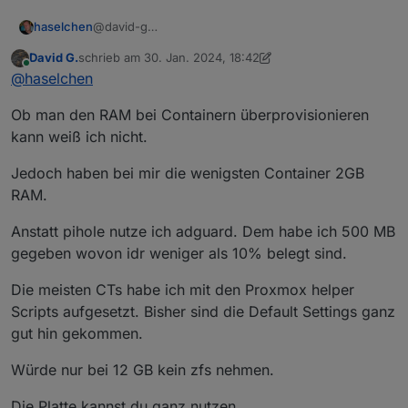
@david-g
haselchen
@
FredF
David G.
schrieb am
30. Jan. 2024, 18:42
Noch ne Frage hinterher. Wenn ich LXC anlege,
zuletzt editiert von David G.
Online
@
haselchen
möchte vermutlich jeder Container RAM haben.
Muss mal bissl unbedarft fragen, der PC hat 12GB
Die Festplatte (128GB) wo ich anscheinend Proxmox
Ob man den RAM bei Containern überprovisionieren
RAM , ich kann also nur begrenzt Container
drauf installiere, ist die noch für was gut oder sind
erstellen?
die GB verschenkt?
Bin noch so im Windows Modus.
kann weiß ich nicht.
Quasi PiHole 2GB, Nextcloud 2GB und bei
Es ist ja noch eine 2. Platte drin (500GB, NVME)
insgesamt 12 ist Schluss?
Möchte gerne so wenig wie möglich
Jedoch haben bei mir die wenigsten Container 2GB
"verschwenden".
RAM.
Heisst, das Nötigste für die Proxmox Software und
alles andere für Container.
Anstatt pihole nutze ich adguard. Dem habe ich 500 MB
Idee war tatsächlich nen USB Stick zum Booten und
gegeben wovon idr weniger als 10% belegt sind.
die Software zu nehmen und die Platten für die
Spielereien :)
Die meisten CTs habe ich mit den Proxmox helper
Scripts aufgesetzt. Bisher sind die Default Settings ganz
gut hin gekommen.
Würde nur bei 12 GB kein zfs nehmen.
Die Platte kannst du ganz nutzen.