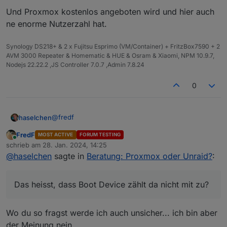
Und Proxmox kostenlos angeboten wird und hier auch
ne enorme Nutzerzahl hat.
Synology DS218+ & 2 x Fujitsu Esprimo (VM/Container) + FritzBox7590 + 2
AVM 3000 Repeater & Homematic & HUE & Osram & Xiaomi, NPM 10.9.7,
Nodejs 22.22.2 ,JS Controller 7.0.7 ,Admin 7.8.24
0
@
fredf
haselchen
FredF
MOST ACTIVE
FORUM TESTING
Das heisst, dass Boot Device zählt da nicht mit zu?
Online
schrieb am
28. Jan. 2024, 14:25
zuletzt editiert von
@
haselchen
sagte in
Beratung: Proxmox oder Unraid?
:
Ich hätte ne 128GB SATA SSD und ne 500GB Nvme
M.2.
Ich denke, dass ist schon für mich völlig oversized.
Das heisst, dass Boot Device zählt da nicht mit zu?
Mich reizt die Oberfläche und die ganzen Infos in
der GUI :)
Wo du so fragst werde ich auch unsicher... ich bin aber
Mich schreckt allerdings der Preis ab.
Und Proxmox kostenlos angeboten wird und hier
der Meinung nein.
Gerade weil wir hier ja auch die Diskussion haben.
auch ne enorme Nutzerzahl hat.