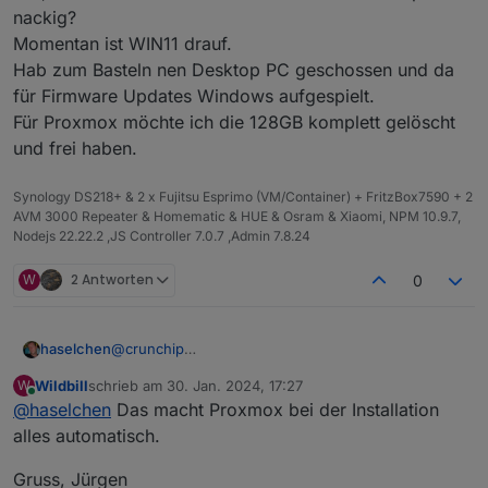
nackig?
Momentan ist WIN11 drauf.
Hab zum Basteln nen Desktop PC geschossen und da
für Firmware Updates Windows aufgespielt.
Für Proxmox möchte ich die 128GB komplett gelöscht
und frei haben.
Synology DS218+ & 2 x Fujitsu Esprimo (VM/Container) + FritzBox7590 + 2
AVM 3000 Repeater & Homematic & HUE & Osram & Xiaomi, NPM 10.9.7,
Nodejs 22.22.2 ,JS Controller 7.0.7 ,Admin 7.8.24
W
2 Antworten
0
@
crunchip
haselchen
@
FredF
Wildbill
schrieb am
30. Jan. 2024, 17:27
W
Ich versuche erstmal mit Proxmox warm zu werden.
zuletzt editiert von
Online
@
haselchen
Das macht Proxmox bei der Installation
Ich weiss genau, in Zukunft werde ich mir Unraid
kaufen, aber erstmal die eine Software
alles automatisch.
ausprobieren.
Ich bin Windoof Kind. Da kenne ich mich
Gruss, Jürgen