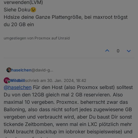
verwenden(LVM)
Siehe Doku😉
Hdsize deine Ganze Plattengröße, bei maxroot trögst
du 20 GB ein
umgestiegen von Proxmox auf Unraid
0
@david-g
haselchen
@
FredF
Wildbill
schrieb am
30. Jan. 2024, 18:42
W
Noch ne Frage hinterher. Wenn ich LXC anlege,
zuletzt editiert von
Online
@
haselchen
Für den Host (also Proxmox selbst) solltest
möchte vermutlich jeder Container RAM haben.
Muss mal bissl unbedarft fragen, der PC hat 12GB
Die Festplatte (128GB) wo ich anscheinend Proxmox
Du von den 12GB gleich mal 2 GB reservieren. Also
RAM , ich kann also nur begrenzt Container
drauf installiere, ist die noch für was gut oder sind
maximal 10 vergeben. Proxmox. beherrscht zwar das
erstellen?
die GB verschenkt?
Bin noch so im Windows Modus.
Balloning, also dass nicht sofort jedes zugewiesene GB
Quasi PiHole 2GB, Nextcloud 2GB und bei
Es ist ja noch eine 2. Platte drin (500GB, NVME)
vergeben und verbraucht wird, aber Du baust Dir sonst
insgesamt 12 ist Schluss?
Möchte gerne so wenig wie möglich
"verschwenden".
tickende Zeitbomben, wenn mal ein LXC plötzlich mehr
Heisst, das Nötigste für die Proxmox Software und
RAM braucht (backitup im iobroker beispielsweise) und
alles andere für Container.