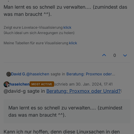
Man lernt es so schnell zu verwalten.... (zumindest das
was man braucht ^^).
Zeigt eure Lovelace-Visualisierung
klick
(Auch ideal um sich Anregungen zu holen)
Meine Tabellen für eure Visualisierung
klick
0
@
haselchen
sagte in
Beratung: Proxmox oder
David G.
Unraid?
:
haselchen
schrieb am
30. Jan. 2024, 17:41
MOST ACTIVE
zuletzt editiert von
Offline
Ich versuche erstmal mit Proxmox warm zu
@david-g sagte in
Beratung: Proxmox oder Unraid?
:
werden.
Gefährlich,
Ich weiss genau, in Zukunft werde ich mir Unraid
ich denke, dass du auf proxmox hängen bleiben wirst
Man lernt es so schnell zu verwalten.... (zumindest
kaufen, aber erstmal die eine Software
^^.
ausprobieren.
das was man braucht ^^).
Man lernt es so schnell zu verwalten.... (zumindest
das was man braucht ^^).
Kann ich nur hoffen, denn diese Linuxsachen in den