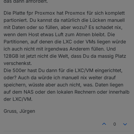
das dann anfordert.
Idee war tatsächlich nen USB Stick zum Booten und
die Software zu nehmen und die Platten für die
Die Platte fpr Proxmox hat Proxmox für sich komplett
Spielereien :)
partioniert. Du kannst da natürlich die Lücken manuell
mit Daten oder so füllen, aber wozu? Es schadet nix,
wenn dem Host etwas Luft zum Atmen bleibt. Die
Partitionen, auf denen die LXC oder VMs liegen würde
ich auch nicht mit irgendwas Anderem füllen. Und
128GB ist jetzt nicht die Welt, dass Du da massig Platz
verschenkst.
Die 500er hast Du dann für die LXC/VM eingerichtet,
oder? Auch da würde ich manuell nix weiter drauf
speichern, wüsste aber auch nicht, was. Daten liegen
auf dem NAS oder den lokalen Rechnern oder innerhalb
der LXC/VM.
Gruss, Jürgen
0