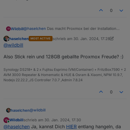
einigermassen aus, wie bekomme ich für Proxmox
ne SSD komplett nackig?
0
Momentan ist WIN11 drauf.
Hab zum Basteln nen Desktop PC geschossen und
da für Firmware Updates Windows aufgespielt.
@
haselchen
Das macht Proxmox bei der Installation
Wildbill
Für Proxmox möchte ich die 128GB komplett
W
alles automatisch.
gelöscht und frei haben.
haselchen
schrieb am
30. Jan. 2024, 17:28
MOST ACTIVE
Gruss, Jürgen
zuletzt editiert von haselchen
Offline
@
wildbill
Also Stick rein und 128GB geballte Proxmox Freude? :)
Synology DS218+ & 2 x Fujitsu Esprimo (VM/Container) + FritzBox7590 + 2
AVM 3000 Repeater & Homematic & HUE & Osram & Xiaomi, NPM 10.9.7,
Nodejs 22.22.2 ,JS Controller 7.0.7 ,Admin 7.8.24
0
@
wildbill
haselchen
Wildbill
schrieb am
30. Jan. 2024, 17:30
W
Also Stick rein und 128GB geballte Proxmox
zuletzt editiert von
Online
@
haselchen
Ja, kannst Dich
HIER
entlang hangeln, da
Freude? :)