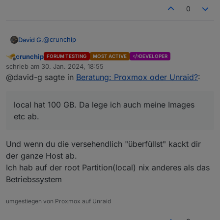
0
@
crunchip
David G.
crunchip
FORUM TESTING
MOST ACTIVE
DEVELOPER
local hat 100 GB. Da lege ich auch meine Images etc
Offline
schrieb am
30. Jan. 2024, 18:55
ab.
zuletzt editiert von
@david-g sagte in
Beratung: Proxmox oder Unraid?
:
local-pve dann (theoretisch) für VMs.
Da könnte ich, wenn ich die m2 Platte mal tausche alle
VMs (bis auf truenas) parken bis die neue Platte
local hat 100 GB. Da lege ich auch meine Images
drinnen ist.
etc ab.
Und wenn du die versehendlich "überfüllst" kackt dir
der ganze Host ab.
Ich hab auf der root Partition(local) nix anderes als das
Betriebssystem
umgestiegen von Proxmox auf Unraid