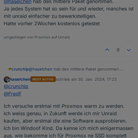
@
haselchen
hab des mittlere Paket genommen.
Ich schaue seit Tagen Videos von OS , die man nun
benutzen könnte.
Ja jedes System hat so sein für und wieder, manches ist
Bei Unraid bin ich länger hängengeblieben.
mit unraid einfacher zu bewerkstelligen.
Welche Lizenz habt ihr gekauft?
Hatte vorher 2Wochen kostenlos getestet
Bin ehrlich , bei den Modellen musste ich etwas
schlucken, aber okay…..
umgestiegen von Proxmox auf Unraid
0
crunchip
@
haselchen
hab des mittlere Paket genommen.
Ja jedes System hat so sein für und wieder, manches
haselchen
schrieb am
30. Jan. 2024, 17:23
MOST ACTIVE
ist mit unraid einfacher zu bewerkstelligen.
zuletzt editiert von
Offline
@
crunchip
Hatte vorher 2Wochen kostenlos getestet
@
FredF
Ich versuche erstmal mit Proxmox warm zu werden.
Ich weiss genau, in Zukunft werde ich mir Unraid
kaufen, aber erstmal die eine Software ausprobieren.
Ich bin Windoof Kind. Da kenne ich mich einigermassen
aus, wie bekomme ich für Proxmox ne SSD komplett