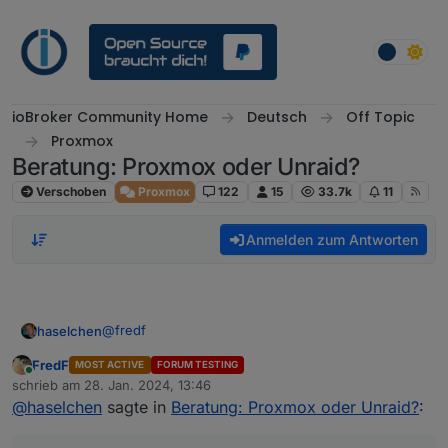
Weiter zum Inhalt
ioBroker Community Home
Deutsch
Off Topic
Proxmox
Beratung: Proxmox oder Unraid?
Verschoben
Proxmox
122
15
33.7k
11
Anmelden zum Antworten
@
fredf
haselchen
FredF
MOST ACTIVE
FORUM TESTING
Ja, hab die ganze Nacht gelesen und Videos
Online
schrieb am
28. Jan. 2024, 13:46
geguckt :)
zuletzt editiert von
@
haselchen
sagte in
Beratung: Proxmox oder Unraid?
:
Hab schon Quadrat Augen
Ca.54€ ist schon nen Brett fürs Rumdatteln.
Zählen eigentlich alle USB Devices als Geräte?
Quasi ne USB Maus und Keyboard?