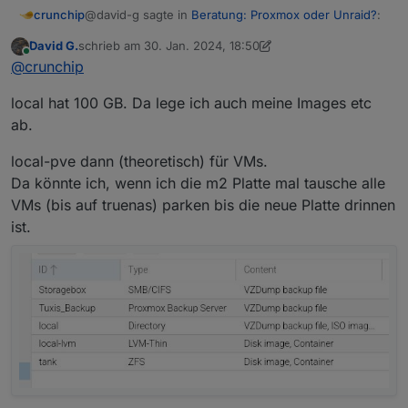
@david-g sagte in
Beratung: Proxmox oder Unraid?
:
crunchip
David G.
schrieb am
30. Jan. 2024, 18:50
zuletzt editiert von David G.
Online
100 GB hab ich dem System gegeben
@
crunchip
local hat 100 GB. Da lege ich auch meine Images etc
Für was??
ab.
Die Proxmox Installation benötigt ca knapp 10GB,
daher schrieb ich oben 20 GB für maxroot, da sind
local-pve dann (theoretisch) für VMs.
dann 10 GB Luft
100GB ist total verschenkt
Da könnte ich, wenn ich die m2 Platte mal tausche alle
VMs (bis auf truenas) parken bis die neue Platte drinnen
ist.