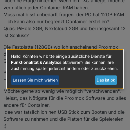
Noch ne Frage hinterher. Wenn ich LXC anlege, möchte
Haus und und 2x extern).
vermutlich jeder Container RAM haben.
Muss mal bissl unbedarft fragen, der PC hat 12GB RAM
, ich kann also nur begrenzt Container erstellen?
Quasi PiHole 2GB, Nextcloud 2GB und bei insgesamt 12
ist Schluss?
Die Festplatte (128GB) wo ich anscheinend Proxmox
drauf installiere, ist die noch für was gut oder sind die
Hallo! Könnten wir bitte einige zusätzliche Dienste für
GB verschenkt?
Funktionalität & Analytics
aktivieren? Sie können Ihre
Zustimmung später jederzeit ändern oder zurückziehen.
Bin noch so im Windows Modus.
Es ist ja noch eine 2. Platte drin (500GB, NVME)
Lassen Sie mich wählen
Das ist ok
Möchte gerne so wenig wie möglich "verschwenden".
Heisst, das Nötigste für die Proxmox Software und alles
andere für Container.
Idee war tatsächlich nen USB Stick zum Booten und die
Software zu nehmen und die Platten für die Spielereien
:)