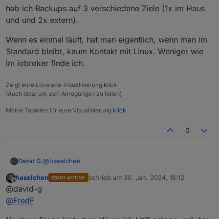
dann ist schon Ende.
hab ich Backups auf 3 verschiedene Ziele (1x im Haus
und und 2x extern).
Wenn es einmal läuft, hat man eigentlich, wenn man im
Standard bleibt, kaum Kontakt mit Linux. Weniger wie
im iobroker finde ich.
Zeigt eure Lovelace-Visualisierung
klick
(Auch ideal um sich Anregungen zu holen)
Meine Tabellen für eure Visualisierung
klick
0
@
haselchen
David G.
haselchen
schrieb am
30. Jan. 2024, 18:12
MOST ACTIVE
Ist bei mir ganz genau so. Hab mein Setup auch ganz
zuletzt editiert von
Offline
@david-g
simpel gehalten. Eine SSD fürs System und eine m2
für den Datastore.
Wenn es einmal läuft, hat man eigentlich, wenn man
@
FredF
Auf redundante Platten hab ich erstmal verzichtet.
im Standard bleibt, kaum Kontakt mit Linux. Weniger
Dafür hab ich Backups auf 3 verschiedene Ziele (1x im
wie im iobroker finde ich.