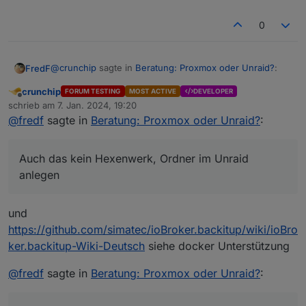
0
@
crunchip
sagte in
Beratung: Proxmox oder Unraid?
:
FredF
crunchip
FORUM TESTING
MOST ACTIVE
DEVELOPER
Offline
unter anderem bei backitup,
schrieb am
7. Jan. 2024, 19:20
zuletzt editiert von
@
fredf
sagte in
Beratung: Proxmox oder Unraid?
:
Auch das kein Hexenwerk, Ordner im Unraid anlegen
wohin die Backups sollen, Nutzer im Unraid mit
Auch das kein Hexenwerk, Ordner im Unraid
Passwort anlegen und für diesen Ordner
anlegen
ein Problem mit meinem Bluetooth
Schreib/Leserechte geben
Hier meine Einstellungen von Backitup, IP ist die vom
Unraid Server:
und
Auch hierfür nutze ich einen Raspi Slave
https://github.com/simatec/ioBroker.backitup/wiki/ioBro
ker.backitup-Wiki-Deutsch
siehe docker Unterstützung
dann müsste ich noch die Wetterstation zum laufen
bekomme
@
fredf
sagte in
Beratung: Proxmox oder Unraid?
:
Nutze ich nicht, aber könnte doch auch auf einem Raspi
bzw. Slave laufen