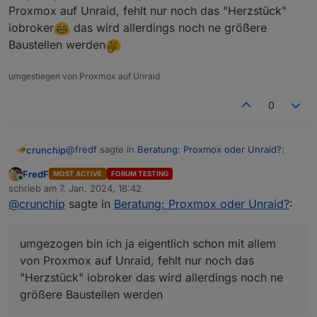
Proxmox auf Unraid, fehlt nur noch das "Herzstück"
iobroker
das wird allerdings noch ne größere
Baustellen werden
umgestiegen von Proxmox auf Unraid
0
@
fredf
sagte in
Beratung: Proxmox oder Unraid?
:
crunchip
FredF
MOST ACTIVE
FORUM TESTING
Online
Naja, man kann ja die Platten zuordnen.
schrieb am
7. Jan. 2024, 18:42
zuletzt editiert von
@
crunchip
sagte in
Beratung: Proxmox oder Unraid?
:
kann man,
allerdings bin ich bei mir am suchen warum jede
umgezogen bin ich ja eigentlich schon mit allem
Stunde die Platten wieder starten, spindown 15min,
@
fredf
sagte in
Beratung: Proxmox oder Unraid?
:
von Proxmox auf Unraid, fehlt nur noch das
manchmal bleiben sie auch mehrere Stunden down
"Herzstück" iobroker das wird allerdings noch ne
Und Backup gibt es natürlich auch
größere Baustellen werden