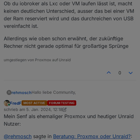
Ob du iobroker als Lxc oder VM laufen lässt ist, macht
da die Festplatten ziemlich schnell in den Spindown
keinen deutlichen Unterschied, ausser das bei einer VM
gehen. Geht das auch für Truenas?
Wie soll ich ioBroker auf Proxmox installieren? Habe
hier gelesen, dass die meißten einen LXC Container
der Ram reserviert wird und das durchreichen von USB
nutzen und nicht als VM installieren. Wie mache ich
Bin für jede Idee und Lösung sehr dankbar.
vereinfacht ist.
das mit Graphana und Datenbanken?
Danke
Allerdings wie oben schon erwähnt, der zukünftige
Rechner nicht gerade optimal für großartige Sprünge
umgestiegen von Proxmox auf Unraid
0
Hallo liebe Community,
rehmosch
R
FredF
MOST ACTIVE
FORUM TESTING
ich bräuchte hier eine Beratung ob ich Proxmox
Online
schrieb am
5. Jan. 2024, 12:18
oder Unraid auf meinem neuen
zuletzt editiert von FredF
1. Mai 2024, 13:20
Mein Senf als ehemaliger Proxmox und heutiger Unraid
"Dell Wyse 5070" mit Pentium J5005 QUAD 1.5GHz
Da ich mit meiner Synology 215 (2x 3 TB HDD Red)
/ 16GB / 256GB SSD installieren soll.
unzufrieden bin und ich hier 3 Raspberrys am
Nutzer:
laufen habe, wollte ich eigentlich alles auf einer
Was ich alles installieren will:
Kiste laufen lassen.
@
rehmosch
sagte in
Beratung: Proxmox oder Unraid?
: