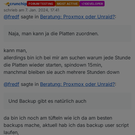
crunchip
FORUM TESTING
MOST ACTIVE
DEVELOPER
Offline
Damit wäre ich vorsichtig, sollten Container auf den
schrieb am
7. Jan. 2024, 17:41
zuletzt editiert von
Platten laufen hast du schnell viele unnötige
@
fredf
sagte in
Beratung: Proxmox oder Unraid?
:
Naja, man kann ja die Platten zuordnen.
Start/Stop Zyklen.
Bei mir sind alle Container auf Disk 3, Disk 1 und 2 sind
gerade am Schlafen.
Naja, man kann ja die Platten zuordnen.
kann man,
allerdings bin ich bei mir am suchen warum jede Stunde
die Platten wieder starten, spindown 15min,
manchmal bleiben sie auch mehrere Stunden down
@
fredf
sagte in
Beratung: Proxmox oder Unraid?
:
Und Backup gibt es natürlich auch
da bin ich noch am tüfteln wie ich da am besten
backups mache, aktuell hab ich das backup user script
laufen,