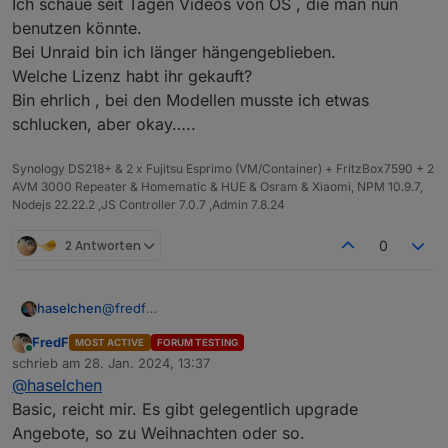
Ich schaue seit Tagen Videos von OS , die man nun
@
fredf
sagte in Beratung: Proxmox oder Unraid?:
benutzen könnte.
Dafür einfach den Docker Container auf privileged
Auch das kein Hexenwerk, Ordner im Unraid
Bei Unraid bin ich länger hängengeblieben.
stellen
anlegen
Welche Lizenz habt ihr gekauft?
und
Bin ehrlich , bei den Modellen musste ich etwas
https://github.com/simatec/ioBroker.backitup/wiki/i
schlucken, aber okay…..
oBroker.backitup-Wiki-Deutsch
siehe docker
Unterstützung
Synology DS218+ & 2 x Fujitsu Esprimo (VM/Container) + FritzBox7590 + 2
AVM 3000 Repeater & Homematic & HUE & Osram & Xiaomi, NPM 10.9.7,
Nodejs 22.22.2 ,JS Controller 7.0.7 ,Admin 7.8.24
2 Antworten
0
@
fredf
haselchen
@
crunchip
FredF
MOST ACTIVE
FORUM TESTING
Hab mir einfach zum Basteln und mehr lernen einen
Online
schrieb am
28. Jan. 2024, 13:37
Desktop PC ersteigert (Fujitsu Esprimo).
zuletzt editiert von
@
haselchen
Ich schaue seit Tagen Videos von OS , die man nun
benutzen könnte.
Basic, reicht mir. Es gibt gelegentlich upgrade
Bei Unraid bin ich länger hängengeblieben.
Angebote, so zu Weihnachten oder so.
Welche Lizenz habt ihr gekauft?