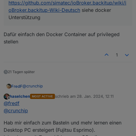
https://github.com/simatec/ioBroker.backitup/wiki/i
oBroker.backitup-Wiki-Deutsch
siehe docker
Unterstützung
Dafür einfach den Docker Container auf privileged
stellen
1
21 Tagen später
@
crunchip
FredF
haselchen
schrieb am
28. Jan. 2024, 12:11
MOST ACTIVE
So ist das. Ich lerne auch immer noch dazu...
zuletzt editiert von
Offline
@
fredf
Mir fällt gerade noch ein weiterer Grund für meinen
@
crunchip
Umstieg von Proxmox ein:
Das einloggen in jeden LXC und aktualisieren über sudo
@
crunchip
sagte in
Beratung: Proxmox oder Unraid?
:
Hab mir einfach zum Basteln und mehr lernen einen
xxx bei jedem update fand ich ziemlich lästig
Desktop PC ersteigert (Fujitsu Esprimo).