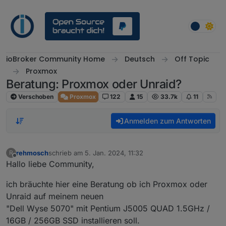
Weiter zum Inhalt
ioBroker Community Home
Deutsch
Off Topic
Proxmox
Beratung: Proxmox oder Unraid?
Verschoben
Proxmox
122
15
33.7k
11
Anmelden zum Antworten
rehmosch
schrieb am
5. Jan. 2024, 11:32
R
zuletzt editiert von
Offline
Hallo liebe Community,
ich bräuchte hier eine Beratung ob ich Proxmox oder
Unraid auf meinem neuen
"Dell Wyse 5070" mit Pentium J5005 QUAD 1.5GHz /
16GB / 256GB SSD installieren soll.