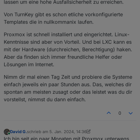
lassen um eine hohe Ausfallsicherheit zu erreichen.
nutzen und nicht als VM installieren. Wie mache ich
Bin für jede Idee und Lösung sehr dankbar.
das mit Graphana und Datenbanken?
Von TurnKey gibt es schon etliche vorkonfigurierte
Danke
Templates die in nullkommanix laufen.
Proxmox ist schnell installiert und eingerichtet. Linux-
Kenntnisse sind aber von Vorteil. Und bei LXC kann es
mit der Hardware (durchreichen, Berechtigung) haken.
Aber da finden sich immer freundliche Helfer oder
Lösungen im Internet.
Nimm dir mal einen Tag Zeit und probiere die Systeme
einfach jeweils ein paar Stunden aus. Das, welches dir
spontan am meisten zusagt oder das leistet was du dir
vorstellst, nimmst du dann einfach.
0
David G.
schrieb am
5. Jan. 2024, 14:36
zuletzt editiert von David G.
1. Mai 2024, 15:57
Online
Ich bin seit ein paar Monaten mit Proxmox unterwegs.