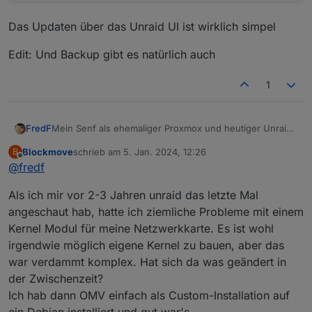
Das Updaten über das Unraid UI ist wirklich simpel
Edit: Und Backup gibt es natürlich auch
1
Mein Senf als ehemaliger Proxmox und heutiger Unraid
FredF
Nutzer:
Blockmove
schrieb am
5. Jan. 2024, 12:26
B
@
rehmosch
sagte in
Beratung: Proxmox oder Unraid?
:
zuletzt editiert von
Offline
@
fredf
Jetzt habe ich Youtube Video gesehen, wie jemand
Als ich mir vor 2-3 Jahren unraid das letzte Mal
Unraid in Proxmox installiert hat. Und Frage mich
angeschaut hab, hatte ich ziemliche Probleme mit einem
Was ein quark... Unraid kann Docker und VMs. Warum
ob das Sinn macht?
Kernel Modul für meine Netzwerkkarte. Es ist wohl
Proxmox als Unterbau? Um das ganze noch komplexer
zu machen?
irgendwie möglich eigene Kernel zu bauen, aber das
Sonos Api jishi
war verdammt komplex. Hat sich da was geändert in
der Zwischenzeit?
Könnte man im Unraid installieren. Ich habe Rapis als
Ich hab dann OMV einfach als Custom-Installation auf
Slave, da läuft auch das drauf