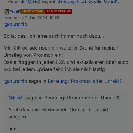
@
fredf
sagte in
Beratung: Proxmox oder Unraid?
:
crunchip
FredF
MOST ACTIVE
FORUM TESTING
Online
Auch das kein Hexenwerk, Ordner im Unraid
schrieb am
7. Jan. 2024, 19:28
zuletzt editiert von
anlegen
@
crunchip
und
https://github.com/simatec/ioBroker.backitup/wiki/ioB
So ist das. Ich lerne auch immer noch dazu...
roker.backitup-Wiki-Deutsch
siehe docker
@
fredf
sagte in
Beratung: Proxmox oder Unraid?
:
Unterstützung
Mir fällt gerade noch ein weiterer Grund für meinen
Umstieg von Proxmox ein:
auf einem Raspi bzw. Slave
Das einloggen in jeden LXC und aktualisieren über sudo
xxx bei jedem update fand ich ziemlich lästig
möchte ich nicht nutzen
@
crunchip
sagte in
Beratung: Proxmox oder Unraid?
:
ich versuch die Tage nochmal mein Glück, allerdings
bin ich Proxmox, putty, winscp... gewohnt
mit Unraid/Docker ist schon ne gewisse Umstellung,
@
fredf
sagte in Beratung: Proxmox oder Unraid?:
alles noch Neuland, da fühl ich mich noch nicht so
wohl, gerade im Bezug auf backups zurück spielen,
wenn man mal den Bogen raus hat, ist`s bestimmt
Auch das kein Hexenwerk, Ordner im Unraid
wenn mal was nicht mehr läuft, etc
klasse, aber bis dahin vergeht noch ne Weile
anlegen
und