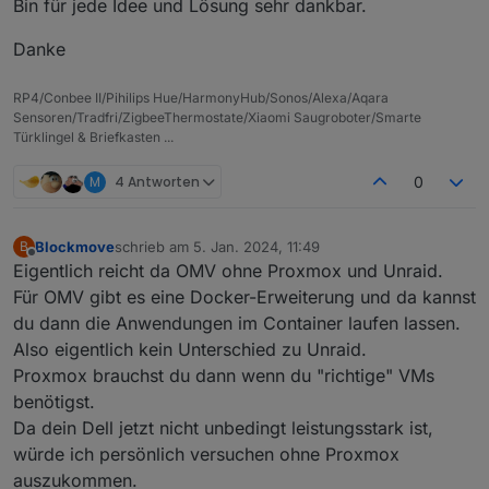
Bin für jede Idee und Lösung sehr dankbar.
Danke
RP4/Conbee II/Pihilips Hue/HarmonyHub/Sonos/Alexa/Aqara
Sensoren/Tradfri/ZigbeeThermostate/Xiaomi Saugroboter/Smarte
Türklingel & Briefkasten ...
M
4 Antworten
0
Blockmove
schrieb am
5. Jan. 2024, 11:49
B
zuletzt editiert von
Offline
Eigentlich reicht da OMV ohne Proxmox und Unraid.
Für OMV gibt es eine Docker-Erweiterung und da kannst
du dann die Anwendungen im Container laufen lassen.
Also eigentlich kein Unterschied zu Unraid.
Proxmox brauchst du dann wenn du "richtige" VMs
benötigst.
Da dein Dell jetzt nicht unbedingt leistungsstark ist,
würde ich persönlich versuchen ohne Proxmox
auszukommen.