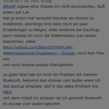
umgezogen bin ich ja eigentlich schon mit allem
schrieb am
7. Jan. 2024, 18:54
zuletzt editiert von crunchip
1. Juli 2024, 19:59
von Proxmox auf Unraid, fehlt nur noch das
@
fredf
zigbee stick müsste ich nicht durchreichen, läuft
Ich nutze für den Zigbee und Zwave Stick einen Slave
"Herzstück" iobroker das wird allerdings noch ne
extern per Lan
und muss nichts an den Container durchreichen.
größere Baustellen werden
hab ja schon mal versucht iobroker als docker zu
Die Installation des ioBroker Containers ist recht simpel,
mit diesen Einstellungen klappt alles.
installieren, allerdings sind dann noch ein paar
Einstellungen zu tätigen, unter anderem bei backitup,
dann müsste ich noch die Wetterstation zum laufen
bekommen, siehe
https://github.com/SBorg2014/WLAN-
Wetterstation/wiki/Installation---Docker
, noch kein Plan
Die voreingestellten Ports habe ich nicht angefasst.
wie
und noch diverse andere Kleinigkeiten
zu guter letzt hab ich noch ein Problem mit meinem
Bluetooth, bekomm den nimmer zum laufen wenn ich
das backup einspiele, lauf in das selbe Problem wie
HIER
und dann müsst ich schauen ob ich generell bluetooth
im docker zum laufen bekomm