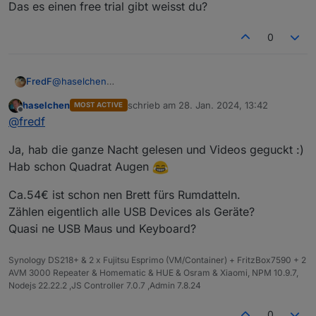
Das es einen free trial gibt weisst du?
Bin ehrlich , bei den Modellen musste ich etwas
schlucken, aber okay…..
0
FredF
@
haselchen
Basic, reicht mir. Es gibt gelegentlich upgrade Angebote,
haselchen
schrieb am
28. Jan. 2024, 13:42
MOST ACTIVE
so zu Weihnachten oder so.
zuletzt editiert von
Offline
@
fredf
Das es einen free trial gibt weisst du?
Ja, hab die ganze Nacht gelesen und Videos geguckt :)
Hab schon Quadrat Augen
Ca.54€ ist schon nen Brett fürs Rumdatteln.
Zählen eigentlich alle USB Devices als Geräte?
Quasi ne USB Maus und Keyboard?
Synology DS218+ & 2 x Fujitsu Esprimo (VM/Container) + FritzBox7590 + 2
AVM 3000 Repeater & Homematic & HUE & Osram & Xiaomi, NPM 10.9.7,
Nodejs 22.22.2 ,JS Controller 7.0.7 ,Admin 7.8.24
0