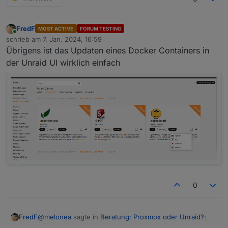
FredF
MOST ACTIVE
FORUM TESTING
Online
schrieb am
7. Jan. 2024, 16:59
zuletzt editiert von
Übrigens ist das Updaten eines Docker Containers in
der Unraid UI wirklich einfach
0
@
melonea
sagte in
Beratung: Proxmox oder Unraid?
:
FredF