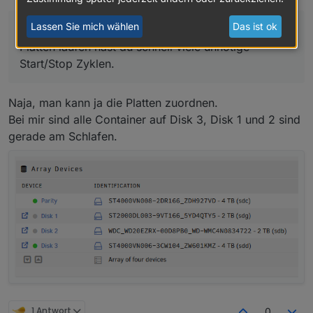
Spindown gehen. Geht das auch für Truenas?
Platten laufen hast du schnell viele unnötige
Lassen Sie mich wählen
Das ist ok
Start/Stop Zyklen.
Damit wäre ich vorsichtig, sollten Container auf den
Platten laufen hast du schnell viele unnötige
Start/Stop Zyklen.
Naja, man kann ja die Platten zuordnen.
Bei mir sind alle Container auf Disk 3, Disk 1 und 2 sind
gerade am Schlafen.
1 Antwort
0