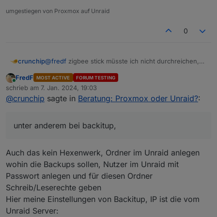
umgestiegen von Proxmox auf Unraid
0
@
fredf
zigbee stick müsste ich nicht durchreichen,
crunchip
läuft extern per Lan
FredF
MOST ACTIVE
FORUM TESTING
hab ja schon mal versucht iobroker als docker zu
zu guter letzt hab ich noch ein Problem mit meinem
Online
schrieb am
7. Jan. 2024, 19:03
installieren, allerdings sind dann noch ein paar
Bluetooth, bekomm den nimmer zum laufen wenn ich
zuletzt editiert von
@
crunchip
sagte in
Beratung: Proxmox oder Unraid?
:
Einstellungen zu tätigen, unter anderem bei backitup,
das backup einspiele, lauf in das selbe Problem wie
dann müsste ich noch die Wetterstation zum laufen
HIER
bekommen, siehe
und dann müsst ich schauen ob ich generell
unter anderem bei backitup,
https://github.com/SBorg2014/WLAN-
bluetooth im docker zum laufen bekomm
Wetterstation/wiki/Installation---Docker
, noch kein
Plan wie
Auch das kein Hexenwerk, Ordner im Unraid anlegen
und noch diverse andere Kleinigkeiten
wohin die Backups sollen, Nutzer im Unraid mit
Passwort anlegen und für diesen Ordner
Schreib/Leserechte geben
Hier meine Einstellungen von Backitup, IP ist die vom
Unraid Server: