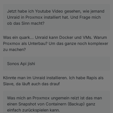
ioBRoker
Die NAS nutze ich eigentlich nur als Datengrab für
Homeassistant
Fotos, Dokumente und Downloads. Kein Streaming
Deconz
Jetzt habe ich Youtube Video gesehen, wie jemand
von Filmen oder Musik. Hier verbinde ich mich
Pihole oder Adguard
Jetzt habe ich Youtube Video gesehen, wie jemand
Unraid in Proxmox installiert hat. Und Frage mich
eigentlich mit der NAS nur 1 bis 2 Mal in der Woche,
Sonos Api jishii
Unraid in Proxmox installiert hat. Und Frage mich ob
ob das Sinn macht?
um Fotos von den iPhones zu sichern oder
-Paperless
das Sinn macht?
Was mich an Proxmox ungemein reizt ist das man
irgendwelche Dokumente zu speichern.
-Truenas oder OMV oder Unraid als NAS-
einen Snapshot von Containern (Backup) ganz
Ersatz
einfach zurückspielen kann.
Was mich an Unraid reizt, dass es Stromsparend ist,
Was ein quark... Unraid kann Docker und VMs. Warum
da die Festplatten ziemlich schnell in den Spindown
Proxmox als Unterbau? Um das ganze noch komplexer
gehen. Geht das auch für Truenas?
Wie soll ich ioBroker auf Proxmox installieren? Habe
hier gelesen, dass die meißten einen LXC Container
zu machen?
nutzen und nicht als VM installieren. Wie mache ich
Bin für jede Idee und Lösung sehr dankbar.
das mit Graphana und Datenbanken?
Sonos Api jishi
Danke
Könnte man im Unraid installieren. Ich habe Rapis als
Slave, da läuft auch das drauf
Was mich an Proxmox ungemein reizt ist das man
einen Snapshot von Containern (Backup) ganz
einfach zurückspielen kann.