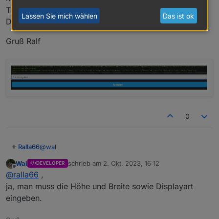
Tasmota per Console eingegeben ?
Lassen Sie mich wählen
Das ist ok
Displayart, Row oder ähnliches ?
Gruß Ralf
0
@
wal
Ralla66
Wal
schrieb am
2. Okt. 2023, 16:12
DEVELOPER
habe auch mal 8x8 Matrix bestellt. Wurde was in
zuletzt editiert von
Offline
@
ralla66
,
Tasmota per Console eingegeben ?
Displayart, Row oder ähnliches ?
Gruß Ralf
ja, man muss die Höhe und Breite sowie Displayart
eingeben.