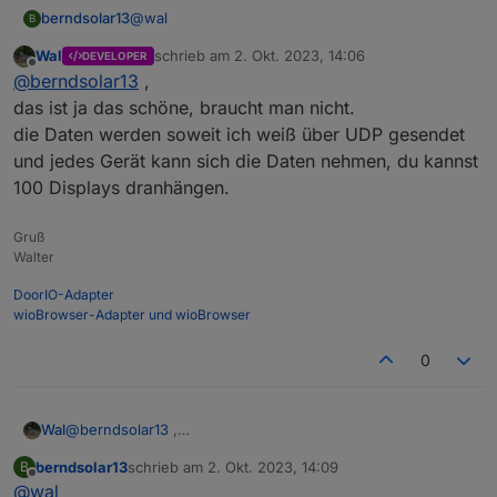
15:53:58.970 5.63

@
wal
berndsolar13
B
15:54:02.908 MQT: tele/Wohnen.Fernseher/STATE = 
Wal
schrieb am
2. Okt. 2023, 14:06
DEVELOPER
supi :)
zuletzt editiert von
Offline
@
berndsolar13
,
Die 2 Scripte oben gebe ich unter Konsole >
das ist ja das schöne, braucht man nicht.
Scripte ein.
die Daten werden soweit ich weiß über UDP gesendet
Einmal in der Steckdose 1x im Wemos wo das
Wo genau hast du nun die IP des Wemos
und jedes Gerät kann sich die Daten nehmen, du kannst
Display dran hängt.
eingegeben ?
100 Displays dranhängen.
Die Steckdose weiß doch nicht wem sie es
schicken muss
Gruß
Walter
DoorIO-Adapter
wioBrowser-Adapter und wioBrowser
0
Wal
@
berndsolar13
,
das ist ja das schöne, braucht man nicht.
berndsolar13
schrieb am
2. Okt. 2023, 14:09
B
die Daten werden soweit ich weiß über UDP gesendet und
zuletzt editiert von
Offline
@
wal
jedes Gerät kann sich die Daten nehmen, du kannst 100