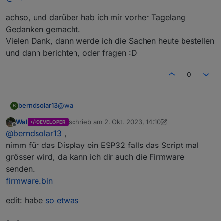
Displays dranhängen.
achso, und darüber hab ich mir vorher Tagelang
Gedanken gemacht.
Vielen Dank, dann werde ich die Sachen heute bestellen
und dann berichten, oder fragen :D
0
@
wal
berndsolar13
B
Wal
schrieb am
2. Okt. 2023, 14:10
DEVELOPER
supi :)
zuletzt editiert von Wal
10. Feb. 2023, 16:15
Offline
@
berndsolar13
,
Die 2 Scripte oben gebe ich unter Konsole >
nimm für das Display ein ESP32 falls das Script mal
Scripte ein.
grösser wird, da kann ich dir auch die Firmware
Einmal in der Steckdose 1x im Wemos wo das
Wo genau hast du nun die IP des Wemos
senden.
Display dran hängt.
eingegeben ?
firmware.bin
Die Steckdose weiß doch nicht wem sie es
schicken muss
edit: habe
so etwas