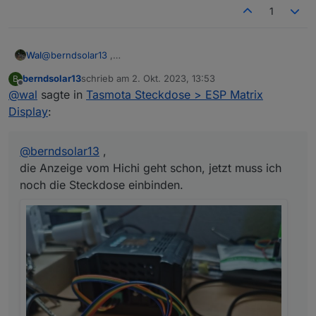
1
Wal
@
berndsolar13
,
die Anzeige vom Hichi geht schon, jetzt muss ich noch die
berndsolar13
schrieb am
2. Okt. 2023, 13:53
B
Steckdose einbinden.
zuletzt editiert von
Offline
@
wal
sagte in
Tasmota Steckdose > ESP Matrix
Display
:
@
berndsolar13
,
die Anzeige vom Hichi geht schon, jetzt muss ich
noch die Steckdose einbinden.