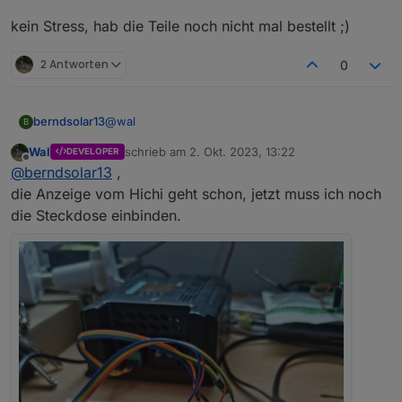
später.
kein Stress, hab die Teile noch nicht mal bestellt ;)
2 Antworten
0
@
wal
berndsolar13
B
Wal
schrieb am
2. Okt. 2023, 13:22
DEVELOPER
kein Stress, hab die Teile noch nicht mal bestellt
zuletzt editiert von
Offline
@
berndsolar13
,
;)
die Anzeige vom Hichi geht schon, jetzt muss ich noch
die Steckdose einbinden.