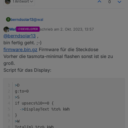
1 Antwort
0
@
wal
berndsolar13
B
Wal
schrieb am
2. Okt. 2023, 13:57
DEVELOPER
kein Stress, hab die Teile noch nicht mal bestellt
zuletzt editiert von
Offline
@
berndsolar13
,
;)
bin fertig geht. ;-)
firmware.bin.gz
Firmware für die Steckdose
Vorher die tasmota-minimal flashen sonst ist sie zu
groß.
Script für das Display:
>
D
g:to=0
>
S
if upsecs%10==0 {
  ->
DisplayText %to% kWh
}
>
W
Total{m} %to% kWh