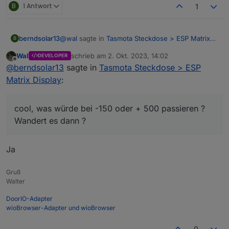
B
1 Antwort
1
@
wal
sagte in
Tasmota Steckdose > ESP Matrix
berndsolar13
B
Display
:
Wal
schrieb am
2. Okt. 2023, 14:02
DEVELOPER
zuletzt editiert von
Offline
@
berndsolar13
,
@
berndsolar13
sagte in
Tasmota Steckdose > ESP
die Anzeige vom Hichi geht schon, jetzt
Matrix Display
:
cool, was würde bei -150 oder + 500 passieren ?
muss ich noch die Steckdose einbinden.
Wandert es dann ?
cool, was würde bei -150 oder + 500 passieren ?
Wandert es dann ?
Ja
Gruß
Walter
DoorIO-Adapter
wioBrowser-Adapter und wioBrowser
0