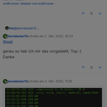
wioBrowser-Adapter und wioBrowser
0
Wal
@
berndsolar13
,
du kannst das Leerzeichen vor dem 'W' weglassen oder
berndsolar13
schrieb am
2. Okt. 2023, 16:23
B
beides.
zuletzt editiert von
Offline
@
wal
genau so hab ich mir das vorgestellt, Top :)
Danke
0
berndsolar13
schrieb am
3. Okt. 2023, 11:05
B
zuletzt editiert von
Offline