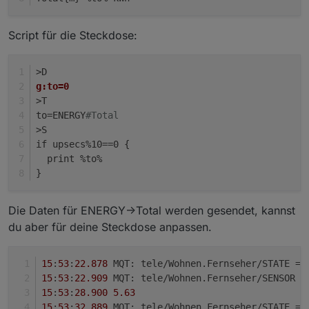
Script für die Steckdose:
>D
g:to=0
>T
to=ENERGY
#Total
>S
if upsecs%10==0 {
  print %to%
}
Die Daten für ENERGY->Total werden gesendet, kannst
du aber für deine Steckdose anpassen.
15
:
53
:
22.878
 MQT: tele/Wohnen.Fernseher/STATE = 
15
:
53
:
22.909
 MQT: tele/Wohnen.Fernseher/SENSOR =
15
:
53
:
28.900
5.63
15
:
53
:
32.889
 MQT: tele/Wohnen.Fernseher/STATE = 