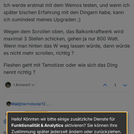
Ich werde erstmal mit dem Wemos testen, und wenn ich
später bischen Erfahrung mit den Dingern habe, kann
ich zumindest meines Upgraden ;)
Wegen dem Scrollen oben, das Balkonkraftwerk wird
maximal 3 Stellen schicken, gehen ja nur 800 Watt.
Wenn man hinten das W weg lassen würde, dann würde
es nicht mehr scrollen, richtig ?
Flashen geht mit Tamotizer oder wie sich das Ding
nennt richtig ?
1 Antwort
1
@
berndsolar13
,
Wal
nimm für das Display ein ESP32 falls das Script mal grösser
Ralla66
schrieb am
2. Okt. 2023, 15:22
MOST ACTIVE
wird, da kann ich dir auch die Firmware senden.
edit: habe
so etwas
zuletzt editiert von Ralla66
10. Feb. 2023, 17:2
Offline
Hallo! Könnten wir bitte einige zusätzliche Dienste für
@
wal
firmware.bin
Funktionalität & Analytics
aktivieren? Sie können Ihre
Zustimmung später jederzeit ändern oder zurückziehen.
habe auch mal 8x8 Matrix bestellt. Wurde was in