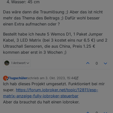
Wasser: 45 cm
Das wäre dann die Traumlösung ;) Aber das ist nicht
mehr das Thema des Beitrags ;) Dafür wohl besser
einen Extra aufmachen oder ?
Bestellt habe ich heute 5 Wemos D1, 1 Paket Jumper
Kabel, 3 LED Matrix (bei 3 kostet eins nur 6.5 €) und 2
Ultraschall Sensoren, die aus China, Preis 1.25 €
kommen aber erst in 3 Wochen ;)
1 Antwort
0
Flugschüler
schrieb am
3. Okt. 2023, 15:44
F
zuletzt editiert von Flugschüler
10. März 2023, 17:46
Offline
Ich hab dieses Projekt umgesetzt. Funktioniert bei mir
super.
https://forum.iobroker.net/topic/12811/esp-
matrix-anzeige-fully-iobroker-steuerbar
Aber da brauchst du halt einen iobroker.
0