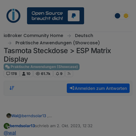
Weiter zum Inhalt
ioBroker Community Home
Deutsch
Praktische Anwendungen (Showcase)
Tasmota Steckdose > ESP Matrix
Display
Praktische Anwendungen (Showcase)
178
10
61.7k
9
Anmelden zum Antworten
Wal
@
berndsolar13
,
du kannst mit websend testen, ich mache gerade schon
berndsolar13
schrieb am
2. Okt. 2023, 12:32
B
ein Testaufbau.
zuletzt editiert von
Offline
@
wal
Tasmota Steckdose habe ich auch. Melde mich dann