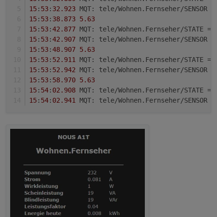
15
:
53
:
32.923
 MQT: tele/Wohnen.Fernseher/SENSOR =
15
:
53
:
38.873
5.63
15
:
53
:
42.877
 MQT: tele/Wohnen.Fernseher/STATE = 
15
:
53
:
42.907
 MQT: tele/Wohnen.Fernseher/SENSOR =
15
:
53
:
48.907
5.63
15
:
53
:
52.911
 MQT: tele/Wohnen.Fernseher/STATE = 
15
:
53
:
52.942
 MQT: tele/Wohnen.Fernseher/SENSOR =
15
:
53
:
58.970
5.63
15
:
54
:
02.908
 MQT: tele/Wohnen.Fernseher/STATE = 
15
:
54
:
02.941
 MQT: tele/Wohnen.Fernseher/SENSOR =