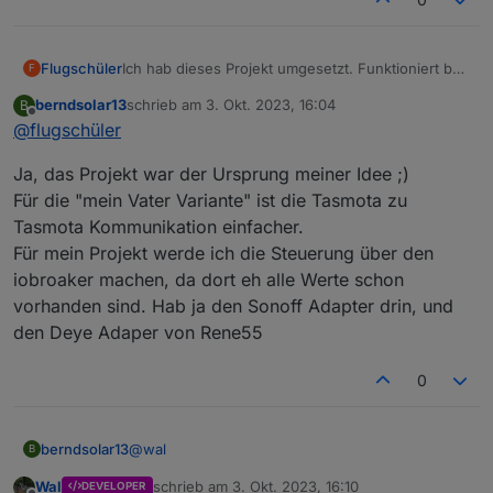
Flugschüler
Ich hab dieses Projekt umgesetzt. Funktioniert bei
F
mir super.
berndsolar13
schrieb am
3. Okt. 2023, 16:04
B
https://forum.iobroker.net/topic/12811/esp-matrix-
zuletzt editiert von
Offline
@
flugschüler
anzeige-fully-iobroker-steuerbar
Aber da brauchst du halt einen iobroker.
Ja, das Projekt war der Ursprung meiner Idee ;)
Für die "mein Vater Variante" ist die Tasmota zu
Tasmota Kommunikation einfacher.
Für mein Projekt werde ich die Steuerung über den
iobroaker machen, da dort eh alle Werte schon
vorhanden sind. Hab ja den Sonoff Adapter drin, und
den Deye Adaper von Rene55
0
@
wal
berndsolar13
B
Wal
schrieb am
3. Okt. 2023, 16:10
DEVELOPER
Globale Variablen klingt interessant.