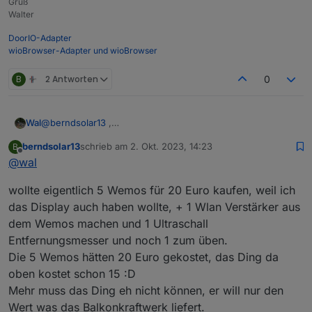
Gruß
Walter
DoorIO-Adapter
wioBrowser-Adapter und wioBrowser
B
2 Antworten
0
@
berndsolar13
,
Wal
nimm für das Display ein ESP32 falls das Script mal grösser
berndsolar13
schrieb am
2. Okt. 2023, 14:23
B
wird, da kann ich dir auch die Firmware senden.
edit: habe
so etwas
zuletzt editiert von
Offline
@
wal
firmware.bin
wollte eigentlich 5 Wemos für 20 Euro kaufen, weil ich
das Display auch haben wollte, + 1 Wlan Verstärker aus
dem Wemos machen und 1 Ultraschall
Entfernungsmesser und noch 1 zum üben.
Die 5 Wemos hätten 20 Euro gekostet, das Ding da
oben kostet schon 15 :D
Mehr muss das Ding eh nicht können, er will nur den
Wert was das Balkonkraftwerk liefert.