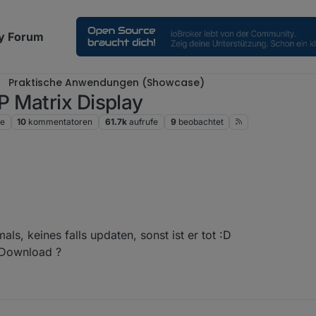
y Forum
Praktische Anwendungen (Showcase)
 Matrix Display
ge
10
kommentatoren
61.7k
aufrufe
9
beobachtet
dem neusten stand.
ls, keines falls updaten, sonst ist er tot :D
 Download ?