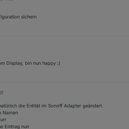
 "notfalls" auslesen und sichern ?
 tamotizer zurück schieben
iguration sichern
> Konfiguration sichern
em Display, bin nun happy :)
r13
10. Juli 2023, 22:16
türlich die Entität im Sonoff Adapter geändert.
em Namen
urr
e Eintrag nun