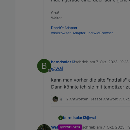
Build Date & Tim
updaten kann man ja nur 
Gruß
Walter
DoorIO-Adapter
wioBrowser-Adapter und wioBrowser
berndsolar13
schrieb am
7. Okt. 2023, 19:13
B
zuletzt editiert von
@
wal
Offline
kann man vorher die alte "notfalls" 
Dann könnte ich sie mit tamotizer z
2 Antworten
Letzte Antwort
7. Okt.
@
wal
berndsolar13
B
Wal
schrieb am
7. Okt. 2023, 1
DEVELOPER
kann man vorher die alte
zuletzt editiert von