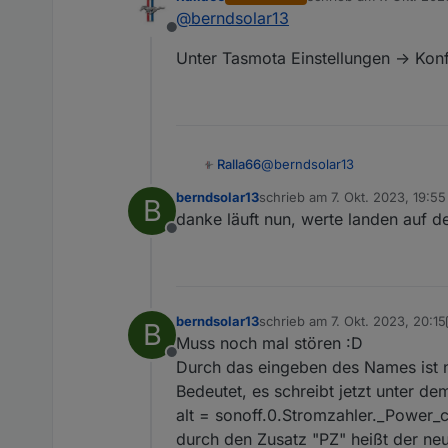
kann man vorher die alte
zuletzt editiert von
@
berndsolar13
Dann könnte ich sie mit
Offline
Unter Tasmota Einstellungen -> Konf
@
berndsolar13
Ralla66
berndsolar13
schrieb am
7. Okt. 2023, 19:55
B
Unter Tasmota Einstellungen -
zuletzt editiert von
danke läuft nun, werte landen auf d
Offline
berndsolar13
schrieb am
7. Okt. 2023, 20:15
B
zuletzt editiert von berndsola
Muss noch mal stören :D
Offline
Durch das eingeben des Names ist na
Bedeutet, es schreibt jetzt unter d
alt = sonoff.0.Stromzahler._Power_c
durch den Zusatz "PZ" heißt der neu