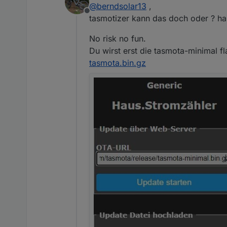
@
berndsolar13
,
Dann könnte ich sie mit
Offline
tasmotizer kann das doch oder ? ha
No risk no fun.
Du wirst erst die tasmota-minimal 
tasmota.bin.gz