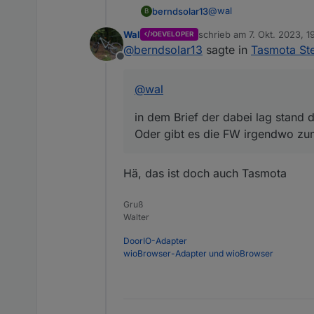
@
wal
berndsolar13
B
Wal
schrieb am
7. Okt. 2023, 1
DEVELOPER
in dem Brief der dabei la
zuletzt editiert von
@
berndsolar13
sagte in
Tasmota St
Oder gibt es die FW ir
Offline
@
wal
in dem Brief der dabei lag stand d
Oder gibt es die FW irgendwo z
Hä, das ist doch auch Tasmota
Gruß
Walter
DoorIO-Adapter
wioBrowser-Adapter und wioBrowser