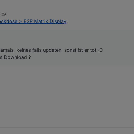
9:06
g stand damals, keines falls updaten, sonst ist er tot :D
eckdose > ESP Matrix Display
:
gendwo zum Download ?
amals, keines falls updaten, sonst ist er tot :D
um Download ?