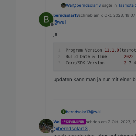
@
berndsolar13
sagte in
Tasmota 
Wal
berndsolar13
schrieb am
7. Okt. 2023, 19:07
B
zuletzt editiert von
@
wal
@
wal
Offline
Hä, das ist doch auch Tasmota
in dem Brief der dabei lag stand
ja
Oder gibt es die FW irgendwo
Program Version	
11.1
.
0
(tasmot
Build Date & 
Time
2022
-
Core/SDK Version	
2
_7_4
updaten kann man ja nur mit einer bi
@
wal
berndsolar13
B
Wal
schrieb am
7. Okt. 2023, 19
DEVELOPER
ja
zuletzt editiert von
@
berndsolar13
,
Offline
mach gerade eine, aber auf eigene G
Program Version	11.