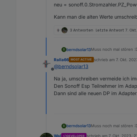
neu = sonoff.0.Stromzahler.PZ_Pow
Kann man die alten Werte umschrei
3 Antworten
Letzte Antwort
7. Okt
Muss noch mal stören :
berndsolar13
B
Durch das eingeben des 
Ralla66
schrieb am
7. Okt. 202
MOST ACTIVE
Bedeutet, es schreibt j
Kann man die alten We
zuletzt editiert von Ra
@
berndsolar13
alt = sonoff.0.Stromzah
Offline
durch den Zusatz "PZ" h
Na ja, umschreiben vermeide ich im
neu = sonoff.0.Stromza
Den Sonoff Esp Teilnehmer im Adapt
Dann sind alle neuen DP im Adapter
Muss noch mal stören :
berndsolar13
B
Durch das eingeben des 
Wal
schrieb am
7. Okt. 2023, 2
DEVELOPER