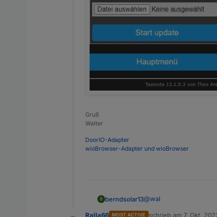
Gruß
Walter
DoorIO-Adapter
wioBrowser-Adapter und wioBrowser
@
wal
berndsolar13
B
Ralla66
schrieb am
7. Okt. 202
MOST ACTIVE