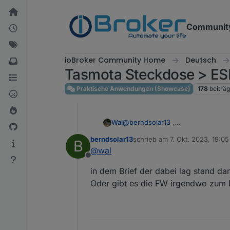
Weiter zum Inhalt
Communit
ioBroker Community Home
Deutsch
Tasmota Steckdose > ESP
Praktische Anwendungen (Showcase)
178
beiträ
Wal
@
berndsolar13
,
wieso habe mein hichi auch auf 
berndsolar13
schrieb am
7. Okt. 2023, 19:05
B
zuletzt editiert von
@
wal
Offline
in dem Brief der dabei lag stand dama
Oder gibt es die FW irgendwo zum