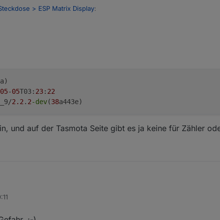
Steckdose > ESP Matrix Display
:
 damals, keines falls updaten, sonst ist er tot :D
 zum Download ?
a)
05
-
05
T03:
23
:
22
_9/
2.2
.
2
-dev
(
38
a443e)
n, und auf der Tasmota Seite gibt es ja keine für Zähler ode
:11
efahr. ;-)
1.0(tasmota)
