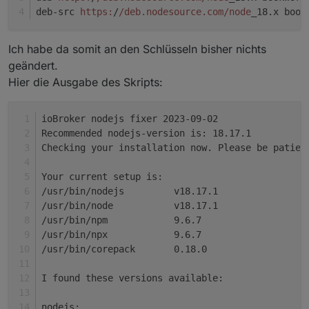
nodejs-Zweig mit geben, dann wird die letzte
Backup für den Fall der Fälle. )
nodejs in der Version von nodesource inkl. der
deb-src 
https:
/
/deb.nodesource.com/node
_18.x book
Version aus diesem Zweig installiert.
Schlüssel usw. installiert.
Wobei der Zweig natürlich existent sein muss.
Ich habe da somit an den Schlüsseln bisher nichts
Zur Zeit ist also XX = 18 , 20 oder 22 möglich.
geändert.
Noch ein Hinweis: Gegebenenfalls (wenn z. B.
mehrere verschachtelte Fehler vorliegen) das
Hier die Ausgabe des Skripts:
Skript nochmal laufen lassen. Wenn alles
Nothing to do, your installation is usin
senkrecht ist sieht die Meldung am Ende so
Also 2x 'nothing to do'.
aus:
ioBroker nodejs fixer 2023-09-02
(2x aber nur, wenn die Empfehlung aus dem
Recommended nodejs-version is: 18.17.1
iobroker herausgelesen werden konnte. Das
Meinungen? Anregungen? Wünsche?
Checking your installation now. Please be patien
funktioniert aber nicht immer, für Multihost-
Wer da tiefer einsteigen möchte und vielleicht
Setups z.B. nur für das Hauptsystem)
selber kochen möchte:
Your current setup is:
https://forum.iobroker.net/topic/35090/howto-
/usr/bin/nodejs         v18.17.1
nodejs-installation-und-upgrades-unter-debian
/usr/bin/node           v18.17.1
/usr/bin/npm            9.6.7
/usr/bin/npx            9.6.7
/usr/bin/corepack       0.18.0
I found these versions available:
nodejs: