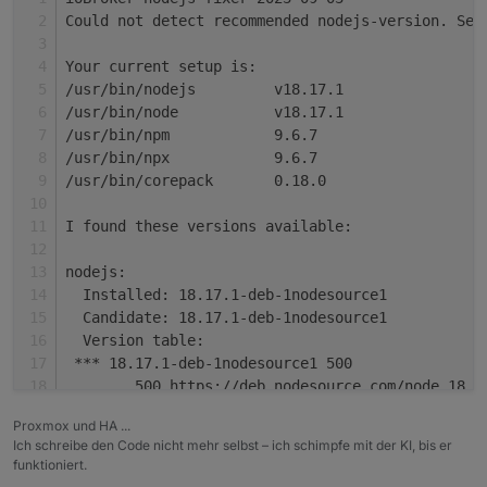
system.adapter.vis-hqwidgets.0          : vis-hqwi
Could not detect recommended nodejs-version. Set
system.adapter.vis-jqui-mfd.0           : vis-jqui
system.adapter.vis-justgage.0           : vis-just
Your current setup is:
system.adapter.vis-map.0                : vis-map 
/usr/bin/nodejs         v18.17.1
system.adapter.vis-players.0            : vis-play
/usr/bin/node           v18.17.1
system.adapter.vis-timeandweather.0     : vis-time
/usr/bin/npm            9.6.7
system.adapter.vis.0                    : vis     
/usr/bin/npx            9.6.7
+
system.adapter.web.0                    : web     
/usr/bin/corepack       0.18.0
+
system.adapter.yeelight-2.0             : yeelight
+
system.adapter.zigbee.0                 : zigbee  
I found these versions available:
+
instance
is
alive
nodejs:
  Installed: 18.17.1-deb-1nodesource1
Enabled
adapters
with
bindings
  Candidate: 18.17.1-deb-1nodesource1
+
system.adapter.admin.0                  : admin   
  Version table:
+
system.adapter.hm-rpc.0                 : hm-rpc  
 *** 18.17.1-deb-1nodesource1 500
+
system.adapter.hm-rpc.1                 : hm-rpc  
        500 https://deb.nodesource.com/node_18.x
+
system.adapter.hue.0                    : hue     
        100 /var/lib/dpkg/status
+
system.adapter.influxdb.0               : influxdb
Proxmox und HA ...
     12.22.12~dfsg-1~deb11u4 500
+
system.adapter.ocpp.0                   : ocpp    
Ich schreibe den Code nicht mehr selbst – ich schimpfe mit der KI, bis er
        500 http://raspbian.raspberrypi.org/rasp
+
system.adapter.proxmox.0                : proxmox 
funktioniert.