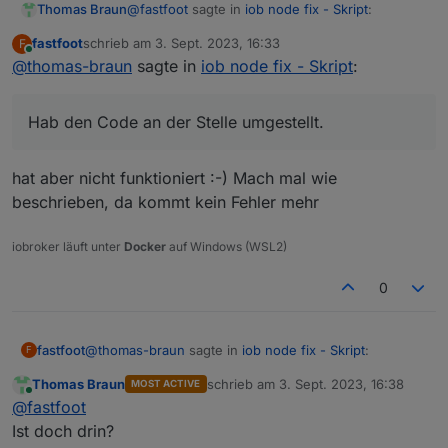
@
fastfoot
sagte in
iob node fix - Skript
:
Thomas Braun
udp
0
0
0.0
.0
.0
:6667
0.0
.0
.0
:
udp6
0
0
:::5353
:::*
fastfoot
schrieb am
3. Sept. 2023, 16:33
F
zuletzt editiert von
udp6
0
0
::1:53
:::*
Online
@
thomas-braun
sagte in
die double-braces sind hier wichtig.
iob node fix - Skript
:
udp6
0
0
:::51362
:::*
udp6
0
0
:::546
:::*
Die sind auch schon raus. Hab den Code an der
Hab den Code an der Stelle umgestellt.
Stelle umgestellt.
***
Log
File
-
Last
25
Lines
***
Die ist aber im Moment noch der Punkt wo es
hakelt...
hat aber nicht funktioniert :-) Mach mal wie
Ohne ausgelesenem state aus der iob-
beschrieben, da kommt kein Fehler mehr
Datenbank was die empfohlene Version angeht
============
Mark
until
here
for
C&P
=============
komme ich da ins Schleudern.
iobroker läuft unter
Docker
auf Windows (WSL2)
iob
diag
has
finished.
0
@
thomas-braun
sagte in
iob node fix - Skript
:
fastfoot
F
Thomas Braun
schrieb am
3. Sept. 2023, 16:38
MOST ACTIVE
zuletzt editiert von
Online
Hab den Code an der Stelle umgestellt.
@
fastfoot
Ist doch drin?