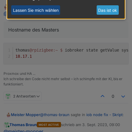
Gib mal statt
***
ioBroker-Installation
***
Meister Mopper
schrieb am
3. Sept. 2023, 08:58
MOST ACTIVE
``hostname`
Also
zuletzt editiert von
Lassen Sie mich wählen
Das ist ok
Online
@
thomas-braun
sagte in
iob node fix - Skript
:
da den Hostname des Masters ein.
ioBroker
Status
iobroker
is
running
on
this
host.
Hostname des Masters
At
least
one
iobroker
host
is
running.
Objects type:
jsonl
thomas
@rpizigbee
:~
$ 
iobroker state getValue syst
States  type:
redis
18.17
.
1
MULTIHOSTSERVICE/enabled:
false
Proxmox und HA ...
Core
adapters
versions
Ich schreibe den Code nicht mehr selbst – ich schimpfe mit der KI, bis er
funktioniert.
js-controller:
4.0
.24
admin:
6.8
.0
2 Antworten
0
javascript:
7.0
.3
Adapters from github:
0
@
thomas-braun
sagte in
iob node fix - Skript
:
Meister Mopper
Adapter
State
Thomas Braun
schrieb am
3. Sept. 2023, 09:00
MOST ACTIVE
zuletzt editiert von
+
system.adapter.admin.0                  : admin   
Online
Hostname des Masters
@
meister-mopper