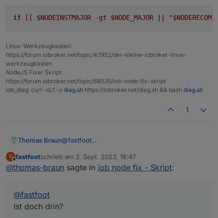
hat aber nicht funktioniert :-) Mach mal wie
beschrieben, da kommt kein Fehler mehr
if
[[ $NODEINSTMAJOR -gt $NODE_MAJOR || "$NODERECOMN
Linux-Werkzeugkasten:
https://forum.iobroker.net/topic/42952/der-kleine-iobroker-linux-
werkzeugkasten
NodeJS Fixer Skript:
https://forum.iobroker.net/topic/68035/iob-node-fix-skript
iob_diag: curl -sLf -o
diag.sh
https://iobroker.net/diag.sh && bash
diag.sh
1
@
fastfoot
Thomas Braun
Ist doch drin?
fastfoot
schrieb am
3. Sept. 2023, 16:47
F
zuletzt editiert von
Online
@
thomas-braun
sagte in
iob node fix - Skript
:
@
fastfoot
Ist doch drin?