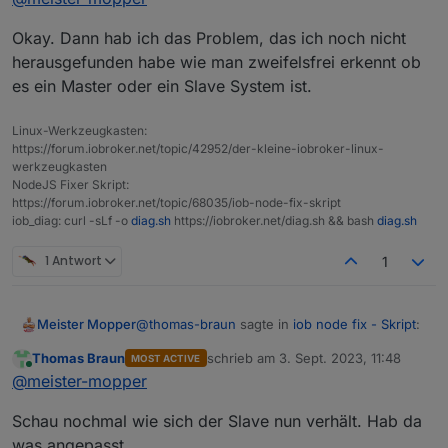
+
system.adapter.backitup.0               : backitup
+
system.adapter.backitup.1               : backitup
Okay. Dann hab ich das Problem, das ich noch nicht
thomas@rpizigbee:~ $ iobroker state get
+
system.adapter.bluelink.0               : bluelink
herausgefunden habe wie man zweifelsfrei erkennt ob
+
system.adapter.chromecast.0             : chromeca
es ein Master oder ein Slave System ist.
system.adapter.daswetter.0              : daswette
+
system.adapter.denon.0                  : denon   
Linux-Werkzeugkasten:
+
system.adapter.discovery.0              : discover
https://forum.iobroker.net/topic/42952/der-kleine-iobroker-linux-
system.adapter.dwd.0                    : dwd     
werkzeugkasten
+
system.adapter.enigma2.0                : enigma2 
NodeJS Fixer Skript:
+
system.adapter.enigma2.1                : enigma2 
https://forum.iobroker.net/topic/68035/iob-node-fix-skript
system.adapter.feiertage.0              : feiertag
iob_diag: curl -sLf -o
diag.sh
https://iobroker.net/diag.sh && bash
diag.sh
+
system.adapter.fullybrowser.0           : fullybro
+
system.adapter.harmony.0                : harmony 
1 Antwort
1
+
system.adapter.heos.0                   : heos    
+
system.adapter.hm-rega.0                : hm-rega 
+
system.adapter.hm-rpc.0                 : hm-rpc  
@
thomas-braun
sagte in
iob node fix - Skript
:
Meister Mopper
+
system.adapter.hm-rpc.1                 : hm-rpc  
Thomas Braun
schrieb am
3. Sept. 2023, 11:48
MOST ACTIVE
+
system.adapter.hue.0                    : hue     
zuletzt editiert von
Online
Hostname des Masters
@
meister-mopper
system.adapter.ical.0                   : ical    
system.adapter.ical.1                   : ical    
Schau nochmal wie sich der Slave nun verhält. Hab da
system.adapter.icons-addictive-flavour-png.0: icon
thomas@rpizigbee:~ $ iobroker state get
was angepasst.