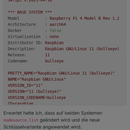
Skript
v.2023-04-16
***
BASE
SYSTEM
***
Model           :
Raspberry
Pi
4
Model
B
Rev
1.2
Architecture    :
aarch64
Docker          :
false
Virtualization  :
none
Distributor ID:
Raspbian
Description:
Raspbian
GNU/Linux
11
(bullseye)
Release:
11
Codename:
bullseye
PRETTY_NAME="Raspbian
GNU/Linux
11
(bullseye)"
NAME="Raspbian
GNU/Linux"
VERSION_ID="11"
VERSION="11
(bullseye)"
VERSION_CODENAME=bullseye
ID=raspbian
ID_LIKE=debian
Erwartet hatte ich, dass auf beiden Systemen
HOME_URL="http://www.raspbian.org/"
geändert wird und die neue
nodesource.list
SUPPORT_URL="http://www.raspbian.org/RaspbianForums"
Schlüsselvariante angewendet wird.
BUG_REPORT_URL="http://www.raspbian.org/RaspbianBugs