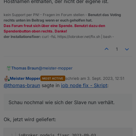
Hostnamen enthalten, der nicht der eigene ist.
+
system.adapter.sayit.0                  : sayit   
+
system.adapter.sayit.1                  : sayit   
kein Support per PN! - Fragen im Forum stellen -
Benutzt das Voting
+
system.adapter.sayit.2                  : sayit   
rechts unten im Beitrag wenn er euch geholfen hat.
+
system.adapter.sayit.3                  : sayit   
Das Forum freut sich über eine Spende. Benutzt dazu den
+
system.adapter.sayit.4                  : sayit   
Spendenbutton oben rechts. Danke!
+
system.adapter.sayit.5                  : sayit   
der Installationsfixer:
curl -fsL https://iobroker.net/fix.sh | bash -
+
system.adapter.simple-api.0             : simple-a
1
+
system.adapter.smartmeter.0             : smartmet
+
system.adapter.solax.0                  : solax   
+
system.adapter.sonoff.0                 : sonoff  
@
meister-mopper
Thomas Braun
+
system.adapter.tankerkoenig.0           : tankerko
+
system.adapter.telegram.0               : telegram
Meister Mopper
schrieb am
3. Sept. 2023, 12:51
MOST ACTIVE
Schau nochmal wie sich der Slave nun verhält.
+
system.adapter.tr-064.0                 : tr-064  
zuletzt editiert von
Online
@
thomas-braun
sagte in
iob node fix - Skript
:
Hab da was angepasst.
+
system.adapter.trashschedule.0          : trashsch
+
system.adapter.tuya.0                   : tuya    
+
system.adapter.unifi.0                  : unifi   
Schau nochmal wie sich der Slave nun verhält.
+
system.adapter.vaillant.0               : vaillant
system.adapter.vis-bars.0               : vis-bars
Ok, jetzt wird geliefert:
system.adapter.vis-fancyswitch.0        : vis-fanc
system.adapter.vis-google-fonts.0       : vis-goog
system.adapter.vis-history.0            : vis-hist
ioBroker nodejs fixer 2023-09-03