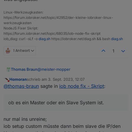
system.adapter.icons-fatcow-hosting.0   : icons-fa
system.adapter.icons-material-png.0     : icons-ma
Linux-Werkzeugkasten:
system.adapter.icons-mfd-png.0          : icons-mf
https://forum.iobroker.net/topic/42952/der-kleine-iobroker-linux-
system.adapter.icons-mfd-svg.0          : icons-mf
werkzeugkasten
system.adapter.icons-open-icon-library-png.0: icon
NodeJS Fixer Skript:
+
system.adapter.influxdb.0               : influxdb
https://forum.iobroker.net/topic/68035/iob-node-fix-skript
+
system.adapter.info.0                   : info    
iob_diag: curl -sLf -o
diag.sh
https://iobroker.net/diag.sh && bash
diag.sh
+
system.adapter.iot.0                    : iot     
+
system.adapter.javascript.0             : javascri
1 Antwort
1
+
system.adapter.linux-control.0          : linux-co
+
system.adapter.modbus.0                 : modbus  
+
system.adapter.net-tools.0              : net-tool
@
meister-mopper
Thomas Braun
+
system.adapter.nut.0                    : nut     
Homoran
schrieb am
3. Sept. 2023, 12:07
+
system.adapter.nut.1                    : nut     
Okay. Dann hab ich das Problem, das ich noch
zuletzt editiert von
Nicht stören
@
thomas-braun
sagte in
iob node fix - Skript
:
nicht herausgefunden habe wie man
+
system.adapter.ocpp.0                   : ocpp    
zweifelsfrei erkennt ob es ein Master oder ein
+
system.adapter.openligadb.0             : openliga
Slave System ist.
+
system.adapter.pi-hole.0                : pi-hole 
ob es ein Master oder ein Slave System ist.
+
system.adapter.pi-hole.1                : pi-hole 
+
system.adapter.ping.0                   : ping    
+
system.adapter.pollenflug.0             : pollenfl
nur mal ins unreine;
+
system.adapter.proxmox.0                : proxmox 
iob setup custom müsste dann beim slave die IP/den
+
system.adapter.rpi2.0                   : rpi2    