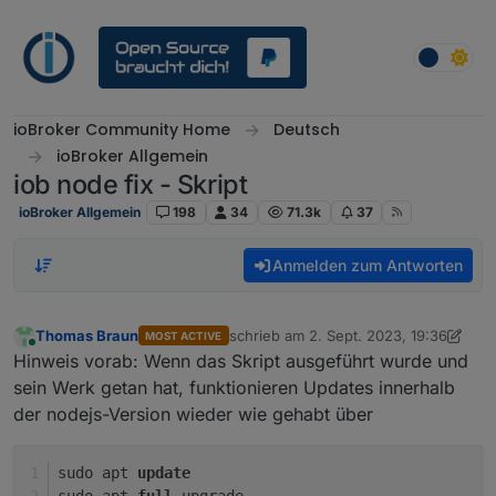
Weiter zum Inhalt
ioBroker Community Home
Deutsch
ioBroker Allgemein
iob node fix - Skript
ioBroker Allgemein
198
34
71.3k
37
Anmelden zum Antworten
Thomas Braun
schrieb am
2. Sept. 2023, 19:36
MOST ACTIVE
zuletzt editiert von Thomas Braun
Online
Hinweis vorab: Wenn das Skript ausgeführt wurde und
sein Werk getan hat, funktionieren Updates innerhalb
der nodejs-Version wieder wie gehabt über
sudo apt 
update
sudo apt 
full
-
upgrade