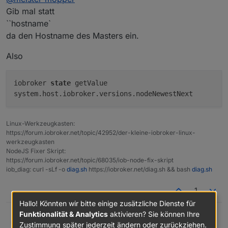
Gib mal statt
***
NodeJS-Installation
***
``hostname`
thomas@rpizigbee:~ $ iobroker state get
/usr/bin/nodejs
v18.17.1
da den Hostname des Masters ein.
/usr/bin/node
v18.17.1
/usr/bin/npm
9.6
.7
Also
/usr/bin/npx
9.6
.7
iobroker
state
getValue
system.host.iobroker.versions.nodeNewestNext
nodejs:
Installed:
18.17
.1
-deb-1nodesource1
Candidate:
18.17
.1
-deb-1nodesource1
Linux-Werkzeugkasten:
Version table:
https://forum.iobroker.net/topic/42952/der-kleine-iobroker-linux-
***
18.17
.1
-deb-1nodesource1
500
werkzeugkasten
500
https://deb.nodesource.com/node_18.x
bul
NodeJS Fixer Skript:
https://forum.iobroker.net/topic/68035/iob-node-fix-skript
100
/var/lib/dpkg/status
iob_diag: curl -sLf -o
diag.sh
https://iobroker.net/diag.sh && bash
diag.sh
12.22
.12
~dfsg-1~deb11u4
500
500
http://raspbian.raspberrypi.org/raspbian
1
Hallo! Könnten wir bitte einige zusätzliche Dienste für
Temp directories causing npm8 problem:
0
Funktionalität & Analytics
aktivieren? Sie können Ihre
No
problems
detected
@
meister-mopper
Thomas Braun
Zustimmung später jederzeit ändern oder zurückziehen.