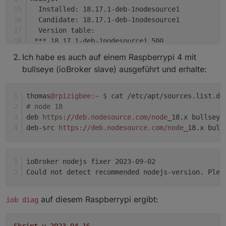
  Installed: 18.17.1-deb-1nodesource1
  Candidate: 18.17.1-deb-1nodesource1
  Version table:
 *** 18.17.1-deb-1nodesource1 500
        500 https://deb.nodesource.com/node_18.x
Ich habe es auch auf einem Raspberrypi 4 mit
        100 /var/lib/dpkg/status
bullseye (ioBroker slave) ausgeführt und erhalte:
     18.13.0+dfsg1-1 500
        500 http://deb.debian.org/debian bookwor
thomas
@rpizigbee
:~
$ 
cat /etc/apt/sources.list.d/
# node 18
deb 
https:
/
/deb.nodesource.com/node
_18.x bullseye
Nothing to 
do
, your installation seems to be cor
deb-src 
https:
/
/deb.nodesource.com/node
_18.x bull
ioBroker nodejs fixer 2023-09-02
Could not detect recommended nodejs-version. Plea
auf diesem Raspberrypi ergibt:
iob diag