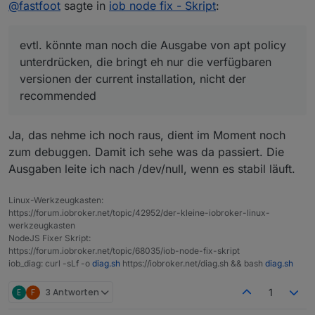
Online
@
fastfoot
@
fastfoot
sagte in
iob node fix - Skript
:
Ist doch drin?
yep, so schnell kann man gar nicht nachladen :-) so
funktionieren upgrades als auch downgrades.
evtl. könnte man noch die Ausgabe von apt policy
evtl. könnte man noch die Ausgabe von apt policy
unterdrücken, die bringt eh nur die verfügbaren
unterdrücken, die bringt eh nur die verfügbaren
versionen der current installation, nicht der
versionen der current installation, nicht der
recommended
recommended
Ja, das nehme ich noch raus, dient im Moment noch
zum debuggen. Damit ich sehe was da passiert. Die
Ausgaben leite ich nach /dev/null, wenn es stabil läuft.
Linux-Werkzeugkasten:
https://forum.iobroker.net/topic/42952/der-kleine-iobroker-linux-
werkzeugkasten
NodeJS Fixer Skript:
https://forum.iobroker.net/topic/68035/iob-node-fix-skript
iob_diag: curl -sLf -o
diag.sh
https://iobroker.net/diag.sh && bash
diag.sh
E
F
3 Antworten
1