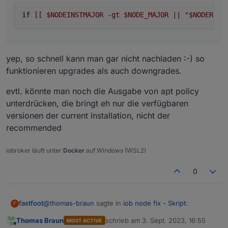
if
[[ $NODEINSTMAJOR -gt $NODE_MAJOR || "$NODERECO
yep, so schnell kann man gar nicht nachladen :-) so
funktionieren upgrades als auch downgrades.
evtl. könnte man noch die Ausgabe von apt policy
unterdrücken, die bringt eh nur die verfügbaren
versionen der current installation, nicht der
recommended
iobroker läuft unter
Docker
auf Windows (WSL2)
0
@
thomas-braun
sagte in
iob node fix - Skript
:
fastfoot
F
Thomas Braun
schrieb am
3. Sept. 2023, 16:55
MOST ACTIVE
zuletzt editiert von