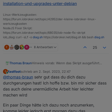
installation-und-upgrades-unter-debian
Linux-Werkzeugkasten:
https://forum.iobroker.net/topic/42952/der-kleine-iobroker-linux-
werkzeugkasten
NodeJS Fixer Skript:
https://forum.iobroker.net/topic/68035/iob-node-fix-skript
iob_diag: curl -sLf -o
diag.sh
https://iobroker.net/diag.sh && bash
diag.sh
F
R
8 Antworten
25
Hinweis vorab: Wenn das Skript ausgeführt
Thomas Braun
wurde und sein Werk getan hat, funktionieren
fastfoot
schrieb am
2. Sept. 2023, 22:47
F
Updates innerhalb der nodejs-Version wieder
sudo apt update

zuletzt editiert von
Online
@
thomas-braun
sehr gut dass du dich dazu
wie gehabt über
Erneutes ausführen des Skriptes bei einem
durchgerungen hast! Ich hoffe bzw. bin mir sicher dass
gewöhnlichen Update ist nicht notwendig!
das auch deine unermüdliche Arbeit hier leichter
__
machen wird
BETA-TESTING
(Nachdem das Skript jetzt auch offiziell Teil vom
Ich habe mich ja lange dagegen
Ein paar Dinge hätte ich dazu noch anzumerken,
ioBroker in Form des Kommandos
iob
ausgesprochen, so grundlegende Dinge wie
nodejs-update
geworden ist wird hier im
die Installation von nodejs über windige 'Toolz'
Flugs heruntergeladen und ausgeführt per
komme leider jedoch erst morgen dazu das