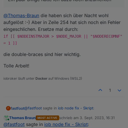
Adapter
"telegram"
:
1.16
.0
,
installed
1.1
Adapter
"tr-064"
:
4.2
.18
,
installed
4.2
Adapter
"trashschedule":
2.2
.0
,
installed
2.2
@
Thomas-Braun
die haben sich über Nacht wohl
Adapter
"tuya"
:
3.14
.2
,
installed
3.1
aufgelöst :-) Aber in Zeile 254 hat sich noch ein Fehler
Adapter
"upnp"
:
1.0
.21
,
installed
1.0
eingeschlichen. Ersetze mal durch:
Adapter
"vaillant"
:
0.1
.2
,
installed
0.1
if [[ $NODEINSTMAJOR > $NODE_MAJOR || "$NODERECOMNF"
Adapter
"vis-google-fonts":
1.0
.4
,
installed
1.0
= 1 ]]
Adapter
"web"
:
6.1
.0
,
installed
6.1
Adapter
"ws"
:
2.5
.3
,
installed
2.5
die double-braces sind hier wichtig.
Adapter
"zigbee"
:
1.8
.23
,
installed
1.8
Tolle Arbeit!
Objects
and
States
Please
stand
by
-
This
may
take
a
while
iobroker läuft unter
Docker
auf Windows (WSL2)
Objects:
20365
States:
22441
1
***
OS-Repositories
and
Updates
***
Hit:1
http://archive.raspberrypi.org/debian
bullseye
@
fastfoot
sagte in
iob node fix - Skript
:
fastfoot
F
Hit:2
http://raspbian.raspberrypi.org/raspbian
bulls
Get:3
https://deb.nodesource.com/node_18.x
bullseye
Thomas Braun
schrieb am
3. Sept. 2023, 16:31
MOST ACTIVE
zuletzt editiert von
Online
Fetched
4586 
B
in
1s
(5084
B/s)
Ein paar Dinge hätte ich dazu noch anzumerken
@
fastfoot
sagte in
iob node fix - Skript
: