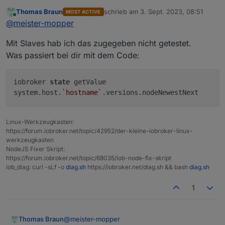
tmpfs
tmpfs
380M
Thomas Braun
schrieb am
3. Sept. 2023, 08:51
MOST ACTIVE
zuletzt editiert von
Online
Ist ein Timinig Problem beim Auslesen
@
meister-mopper
Messages concerning ext4 filesystem in dmesg:
der iob-Datenbank.
[
Tue
Jul
25
13
:37:52
2023
] 
Kernel command line:
cohe
Ich bekomme jedoch dieselbe Meldung, wenn
Mit Slaves hab ich das zugegeben nicht getestet.
ich das Skript erneut (und, und, und) aufrufe.
[
Tue
Jul
25
13
:37:55
2023
] 
EXT4-fs
(sda2):
mounted f
Was passiert bei dir mit dem Code:
[
Tue
Jul
25
13
:37:55
2023
] 
VFS:
Mounted
root
(ext4
f
[
Tue
Jul
25
13
:37:58
2023
] 
EXT4-fs
(sda2):
re-mounte
iobroker
state
getValue
Show
mounted
filesystems
(real
ones
only):
system.host.
`hostname`
.versions.nodeNewestNext
TARGET
SOURCE
FSTY
/
/dev/sda2
ext4
Linux-Werkzeugkasten:
|-/boot
/dev/sda1
vfat
https://forum.iobroker.net/topic/42952/der-kleine-iobroker-linux-
`-/mnt/nas
//192.168.178.100/homes/pi/rpizigbee
cifs
werkzeugkasten
NodeJS Fixer Skript:
Files in neuralgic directories:
https://forum.iobroker.net/topic/68035/iob-node-fix-skript
iob_diag: curl -sLf -o
diag.sh
https://iobroker.net/diag.sh && bash
diag.sh
/var:
1.
4G
/var/
1
617M
/var/log
500M
/var/cache
488M
/var/cache/apt
@
meister-mopper
Thomas Braun