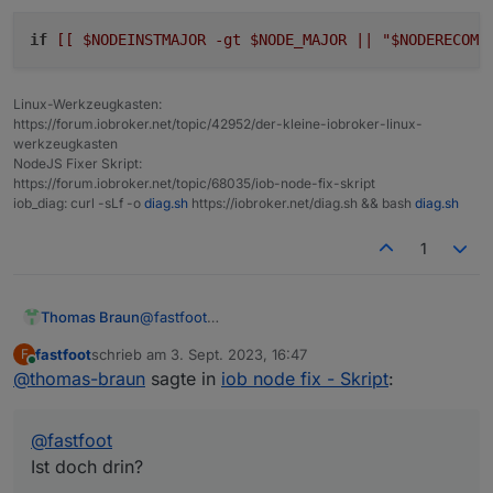
hat aber nicht funktioniert :-) Mach mal wie
beschrieben, da kommt kein Fehler mehr
if
[[ $NODEINSTMAJOR -gt $NODE_MAJOR || "$NODERECOMN
Linux-Werkzeugkasten:
https://forum.iobroker.net/topic/42952/der-kleine-iobroker-linux-
werkzeugkasten
NodeJS Fixer Skript:
https://forum.iobroker.net/topic/68035/iob-node-fix-skript
iob_diag: curl -sLf -o
diag.sh
https://iobroker.net/diag.sh && bash
diag.sh
1
@
fastfoot
Thomas Braun
Ist doch drin?
fastfoot
schrieb am
3. Sept. 2023, 16:47
F
zuletzt editiert von
Online
@
thomas-braun
sagte in
iob node fix - Skript
:
@
fastfoot
Ist doch drin?