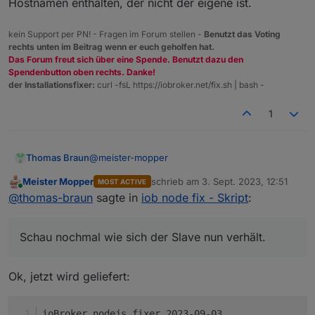
Hostnamen enthalten, der nicht der eigene ist.
+
system.adapter.sayit.0                  : sayit   
+
system.adapter.sayit.1                  : sayit   
kein Support per PN! - Fragen im Forum stellen -
Benutzt das Voting
+
system.adapter.sayit.2                  : sayit   
rechts unten im Beitrag wenn er euch geholfen hat.
+
system.adapter.sayit.3                  : sayit   
Das Forum freut sich über eine Spende. Benutzt dazu den
+
system.adapter.sayit.4                  : sayit   
Spendenbutton oben rechts. Danke!
+
system.adapter.sayit.5                  : sayit   
der Installationsfixer:
curl -fsL https://iobroker.net/fix.sh | bash -
+
system.adapter.simple-api.0             : simple-a
1
+
system.adapter.smartmeter.0             : smartmet
+
system.adapter.solax.0                  : solax   
+
system.adapter.sonoff.0                 : sonoff  
@
meister-mopper
Thomas Braun
+
system.adapter.tankerkoenig.0           : tankerko
+
system.adapter.telegram.0               : telegram
Meister Mopper
schrieb am
3. Sept. 2023, 12:51
MOST ACTIVE
Schau nochmal wie sich der Slave nun verhält.
+
system.adapter.tr-064.0                 : tr-064  
zuletzt editiert von
Online
@
thomas-braun
sagte in
iob node fix - Skript
:
Hab da was angepasst.
+
system.adapter.trashschedule.0          : trashsch
+
system.adapter.tuya.0                   : tuya    
+
system.adapter.unifi.0                  : unifi   
Schau nochmal wie sich der Slave nun verhält.
+
system.adapter.vaillant.0               : vaillant
system.adapter.vis-bars.0               : vis-bars
Ok, jetzt wird geliefert:
system.adapter.vis-fancyswitch.0        : vis-fanc
system.adapter.vis-google-fonts.0       : vis-goog
system.adapter.vis-history.0            : vis-hist
ioBroker nodejs fixer 2023-09-03