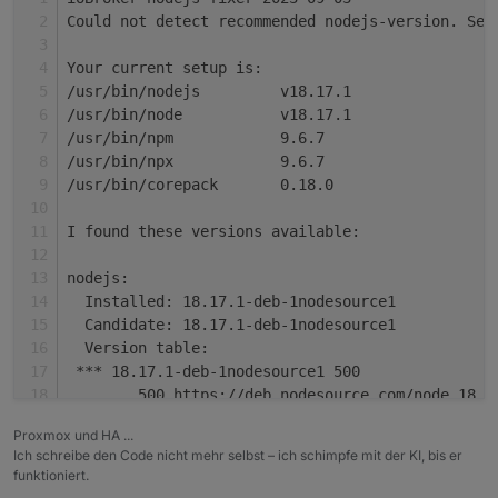
system.adapter.vis-hqwidgets.0          : vis-hqwi
Could not detect recommended nodejs-version. Set
system.adapter.vis-jqui-mfd.0           : vis-jqui
system.adapter.vis-justgage.0           : vis-just
Your current setup is:
system.adapter.vis-map.0                : vis-map 
/usr/bin/nodejs         v18.17.1
system.adapter.vis-players.0            : vis-play
/usr/bin/node           v18.17.1
system.adapter.vis-timeandweather.0     : vis-time
/usr/bin/npm            9.6.7
system.adapter.vis.0                    : vis     
/usr/bin/npx            9.6.7
+
system.adapter.web.0                    : web     
/usr/bin/corepack       0.18.0
+
system.adapter.yeelight-2.0             : yeelight
+
system.adapter.zigbee.0                 : zigbee  
I found these versions available:
+
instance
is
alive
nodejs:
  Installed: 18.17.1-deb-1nodesource1
Enabled
adapters
with
bindings
  Candidate: 18.17.1-deb-1nodesource1
+
system.adapter.admin.0                  : admin   
  Version table:
+
system.adapter.hm-rpc.0                 : hm-rpc  
 *** 18.17.1-deb-1nodesource1 500
+
system.adapter.hm-rpc.1                 : hm-rpc  
        500 https://deb.nodesource.com/node_18.x
+
system.adapter.hue.0                    : hue     
        100 /var/lib/dpkg/status
+
system.adapter.influxdb.0               : influxdb
Proxmox und HA ...
     12.22.12~dfsg-1~deb11u4 500
+
system.adapter.ocpp.0                   : ocpp    
Ich schreibe den Code nicht mehr selbst – ich schimpfe mit der KI, bis er
        500 http://raspbian.raspberrypi.org/rasp
+
system.adapter.proxmox.0                : proxmox 
funktioniert.