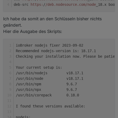
nodejs-Zweig mit geben, dann wird die letzte
Backup für den Fall der Fälle. )
nodejs in der Version von nodesource inkl. der
deb-src 
https:
/
/deb.nodesource.com/node
_18.x book
Version aus diesem Zweig installiert.
Schlüssel usw. installiert.
Wobei der Zweig natürlich existent sein muss.
Ich habe da somit an den Schlüsseln bisher nichts
Zur Zeit ist also XX = 18 , 20 oder 22 möglich.
geändert.
Noch ein Hinweis: Gegebenenfalls (wenn z. B.
mehrere verschachtelte Fehler vorliegen) das
Hier die Ausgabe des Skripts:
Skript nochmal laufen lassen. Wenn alles
Nothing to do, your installation is usin
senkrecht ist sieht die Meldung am Ende so
Also 2x 'nothing to do'.
aus:
ioBroker nodejs fixer 2023-09-02
(2x aber nur, wenn die Empfehlung aus dem
Recommended nodejs-version is: 18.17.1
iobroker herausgelesen werden konnte. Das
Meinungen? Anregungen? Wünsche?
Checking your installation now. Please be patien
funktioniert aber nicht immer, für Multihost-
Wer da tiefer einsteigen möchte und vielleicht
Setups z.B. nur für das Hauptsystem)
selber kochen möchte:
Your current setup is:
https://forum.iobroker.net/topic/35090/howto-
/usr/bin/nodejs         v18.17.1
nodejs-installation-und-upgrades-unter-debian
/usr/bin/node           v18.17.1
/usr/bin/npm            9.6.7
/usr/bin/npx            9.6.7
/usr/bin/corepack       0.18.0
I found these versions available:
nodejs: