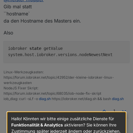
Gib mal statt
***
NodeJS-Installation
***
``hostname`
thomas@rpizigbee:~ $ iobroker state get
/usr/bin/nodejs
v18.17.1
da den Hostname des Masters ein.
/usr/bin/node
v18.17.1
/usr/bin/npm
9.6
.7
Also
/usr/bin/npx
9.6
.7
iobroker
state
getValue
system.host.iobroker.versions.nodeNewestNext
nodejs:
Installed:
18.17
.1
-deb-1nodesource1
Candidate:
18.17
.1
-deb-1nodesource1
Linux-Werkzeugkasten:
Version table:
https://forum.iobroker.net/topic/42952/der-kleine-iobroker-linux-
***
18.17
.1
-deb-1nodesource1
500
werkzeugkasten
500
https://deb.nodesource.com/node_18.x
bul
NodeJS Fixer Skript:
https://forum.iobroker.net/topic/68035/iob-node-fix-skript
100
/var/lib/dpkg/status
iob_diag: curl -sLf -o
diag.sh
https://iobroker.net/diag.sh && bash
diag.sh
12.22
.12
~dfsg-1~deb11u4
500
500
http://raspbian.raspberrypi.org/raspbian
1
Hallo! Könnten wir bitte einige zusätzliche Dienste für
Temp directories causing npm8 problem:
0
Funktionalität & Analytics
aktivieren? Sie können Ihre
No
problems
detected
@
meister-mopper
Thomas Braun
Zustimmung später jederzeit ändern oder zurückziehen.