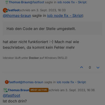
@
fastfoot
sagte in
iob node fix - Skript
:
Thomas Braun
udp
0
0
0.0
.0
.0
:6667
0.0
.0
.0
:
udp6
0
0
:::5353
:::*
fastfoot
schrieb am
3. Sept. 2023, 16:33
F
zuletzt editiert von
udp6
0
0
::1:53
:::*
Online
@
thomas-braun
sagte in
die double-braces sind hier wichtig.
iob node fix - Skript
:
udp6
0
0
:::51362
:::*
udp6
0
0
:::546
:::*
Die sind auch schon raus. Hab den Code an der
Hab den Code an der Stelle umgestellt.
Stelle umgestellt.
***
Log
File
-
Last
25
Lines
***
Die ist aber im Moment noch der Punkt wo es
hakelt...
hat aber nicht funktioniert :-) Mach mal wie
Ohne ausgelesenem state aus der iob-
beschrieben, da kommt kein Fehler mehr
Datenbank was die empfohlene Version angeht
============
Mark
until
here
for
C&P
=============
komme ich da ins Schleudern.
iobroker läuft unter
Docker
auf Windows (WSL2)
iob
diag
has
finished.
0
@
thomas-braun
sagte in
iob node fix - Skript
:
fastfoot
F
Thomas Braun
schrieb am
3. Sept. 2023, 16:38
MOST ACTIVE
zuletzt editiert von
Online
Hab den Code an der Stelle umgestellt.
@
fastfoot
Ist doch drin?