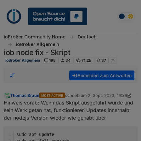
Weiter zum Inhalt
ioBroker Community Home
Deutsch
ioBroker Allgemein
iob node fix - Skript
ioBroker Allgemein
198
34
71.2k
37
Anmelden zum Antworten
Thomas Braun
schrieb am
2. Sept. 2023, 19:36
MOST ACTIVE
zuletzt editiert von Thomas Braun
Online
Hinweis vorab: Wenn das Skript ausgeführt wurde und
sein Werk getan hat, funktionieren Updates innerhalb
der nodejs-Version wieder wie gehabt über
sudo apt 
update
sudo apt 
full
-
upgrade