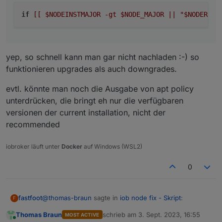
if
[[ $NODEINSTMAJOR -gt $NODE_MAJOR || "$NODERECO
yep, so schnell kann man gar nicht nachladen :-) so
funktionieren upgrades als auch downgrades.
evtl. könnte man noch die Ausgabe von apt policy
unterdrücken, die bringt eh nur die verfügbaren
versionen der current installation, nicht der
recommended
iobroker läuft unter
Docker
auf Windows (WSL2)
0
@
thomas-braun
sagte in
iob node fix - Skript
:
fastfoot
F
Thomas Braun
schrieb am
3. Sept. 2023, 16:55
MOST ACTIVE
zuletzt editiert von