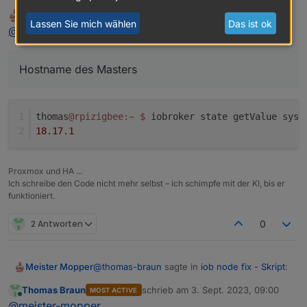
Gib mal statt
***
ioBroker-Installation
***
Meister Mopper
schrieb am
3. Sept. 2023, 08:58
MOST ACTIVE
``hostname`
Also
zuletzt editiert von
Lassen Sie mich wählen
Das ist ok
Online
@
thomas-braun
sagte in
iob node fix - Skript
:
da den Hostname des Masters ein.
ioBroker
Status
iobroker
is
running
on
this
host.
Hostname des Masters
At
least
one
iobroker
host
is
running.
Objects type:
jsonl
thomas
@rpizigbee
:~
$ 
iobroker state getValue syst
States  type:
redis
18.17
.
1
MULTIHOSTSERVICE/enabled:
false
Proxmox und HA ...
Core
adapters
versions
Ich schreibe den Code nicht mehr selbst – ich schimpfe mit der KI, bis er
funktioniert.
js-controller:
4.0
.24
admin:
6.8
.0
2 Antworten
0
javascript:
7.0
.3
Adapters from github:
0
@
thomas-braun
sagte in
iob node fix - Skript
:
Meister Mopper
Adapter
State
Thomas Braun
schrieb am
3. Sept. 2023, 09:00
MOST ACTIVE
zuletzt editiert von
+
system.adapter.admin.0                  : admin   
Online
Hostname des Masters
@
meister-mopper