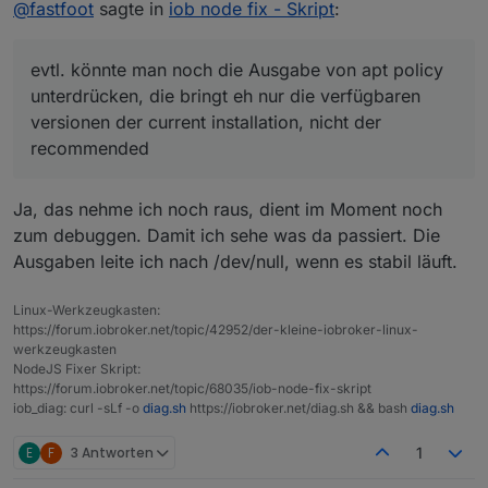
Online
@
fastfoot
@
fastfoot
sagte in
iob node fix - Skript
:
Ist doch drin?
yep, so schnell kann man gar nicht nachladen :-) so
funktionieren upgrades als auch downgrades.
evtl. könnte man noch die Ausgabe von apt policy
evtl. könnte man noch die Ausgabe von apt policy
unterdrücken, die bringt eh nur die verfügbaren
unterdrücken, die bringt eh nur die verfügbaren
versionen der current installation, nicht der
versionen der current installation, nicht der
recommended
recommended
Ja, das nehme ich noch raus, dient im Moment noch
zum debuggen. Damit ich sehe was da passiert. Die
Ausgaben leite ich nach /dev/null, wenn es stabil läuft.
Linux-Werkzeugkasten:
https://forum.iobroker.net/topic/42952/der-kleine-iobroker-linux-
werkzeugkasten
NodeJS Fixer Skript:
https://forum.iobroker.net/topic/68035/iob-node-fix-skript
iob_diag: curl -sLf -o
diag.sh
https://iobroker.net/diag.sh && bash
diag.sh
E
F
3 Antworten
1