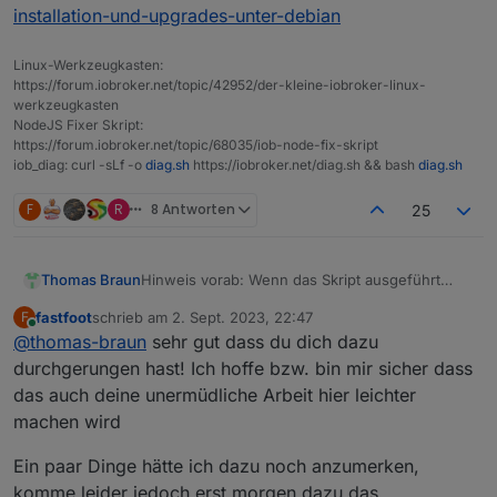
installation-und-upgrades-unter-debian
Linux-Werkzeugkasten:
https://forum.iobroker.net/topic/42952/der-kleine-iobroker-linux-
werkzeugkasten
NodeJS Fixer Skript:
https://forum.iobroker.net/topic/68035/iob-node-fix-skript
iob_diag: curl -sLf -o
diag.sh
https://iobroker.net/diag.sh && bash
diag.sh
F
R
8 Antworten
25
Hinweis vorab: Wenn das Skript ausgeführt
Thomas Braun
wurde und sein Werk getan hat, funktionieren
fastfoot
schrieb am
2. Sept. 2023, 22:47
F
Updates innerhalb der nodejs-Version wieder
sudo apt update

zuletzt editiert von
Online
@
thomas-braun
sehr gut dass du dich dazu
wie gehabt über
Erneutes ausführen des Skriptes bei einem
durchgerungen hast! Ich hoffe bzw. bin mir sicher dass
gewöhnlichen Update ist nicht notwendig!
das auch deine unermüdliche Arbeit hier leichter
__
machen wird
BETA-TESTING
(Nachdem das Skript jetzt auch offiziell Teil vom
Ich habe mich ja lange dagegen
Ein paar Dinge hätte ich dazu noch anzumerken,
ioBroker in Form des Kommandos
iob
ausgesprochen, so grundlegende Dinge wie
nodejs-update
geworden ist wird hier im
die Installation von nodejs über windige 'Toolz'
Flugs heruntergeladen und ausgeführt per
komme leider jedoch erst morgen dazu das