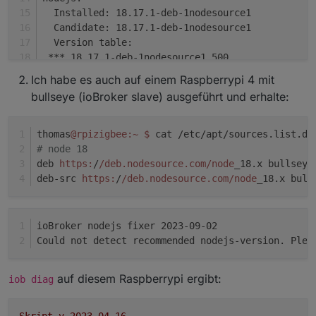
  Installed: 18.17.1-deb-1nodesource1
  Candidate: 18.17.1-deb-1nodesource1
  Version table:
 *** 18.17.1-deb-1nodesource1 500
        500 https://deb.nodesource.com/node_18.x
Ich habe es auch auf einem Raspberrypi 4 mit
        100 /var/lib/dpkg/status
bullseye (ioBroker slave) ausgeführt und erhalte:
     18.13.0+dfsg1-1 500
        500 http://deb.debian.org/debian bookwor
thomas
@rpizigbee
:~
$ 
cat /etc/apt/sources.list.d/
# node 18
deb 
https:
/
/deb.nodesource.com/node
_18.x bullseye
Nothing to 
do
, your installation seems to be cor
deb-src 
https:
/
/deb.nodesource.com/node
_18.x bull
ioBroker nodejs fixer 2023-09-02
Could not detect recommended nodejs-version. Plea
auf diesem Raspberrypi ergibt:
iob diag