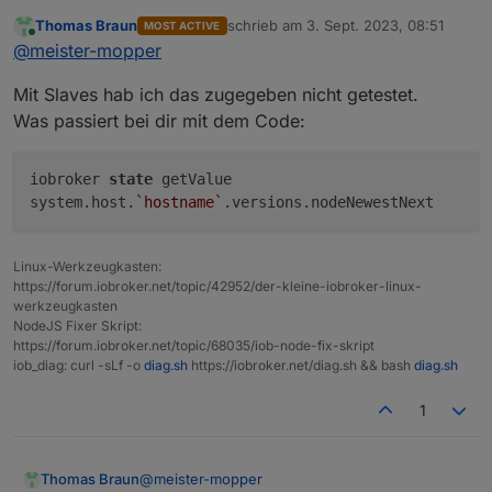
tmpfs
tmpfs
380M
Thomas Braun
schrieb am
3. Sept. 2023, 08:51
MOST ACTIVE
zuletzt editiert von
Online
Ist ein Timinig Problem beim Auslesen
@
meister-mopper
Messages concerning ext4 filesystem in dmesg:
der iob-Datenbank.
[
Tue
Jul
25
13
:37:52
2023
] 
Kernel command line:
cohe
Ich bekomme jedoch dieselbe Meldung, wenn
Mit Slaves hab ich das zugegeben nicht getestet.
ich das Skript erneut (und, und, und) aufrufe.
[
Tue
Jul
25
13
:37:55
2023
] 
EXT4-fs
(sda2):
mounted f
Was passiert bei dir mit dem Code:
[
Tue
Jul
25
13
:37:55
2023
] 
VFS:
Mounted
root
(ext4
f
[
Tue
Jul
25
13
:37:58
2023
] 
EXT4-fs
(sda2):
re-mounte
iobroker
state
getValue
Show
mounted
filesystems
(real
ones
only):
system.host.
`hostname`
.versions.nodeNewestNext
TARGET
SOURCE
FSTY
/
/dev/sda2
ext4
Linux-Werkzeugkasten:
|-/boot
/dev/sda1
vfat
https://forum.iobroker.net/topic/42952/der-kleine-iobroker-linux-
`-/mnt/nas
//192.168.178.100/homes/pi/rpizigbee
cifs
werkzeugkasten
NodeJS Fixer Skript:
Files in neuralgic directories:
https://forum.iobroker.net/topic/68035/iob-node-fix-skript
iob_diag: curl -sLf -o
diag.sh
https://iobroker.net/diag.sh && bash
diag.sh
/var:
1.
4G
/var/
1
617M
/var/log
500M
/var/cache
488M
/var/cache/apt
@
meister-mopper
Thomas Braun