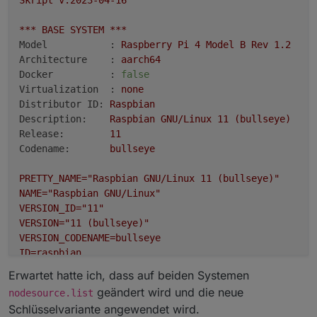
Skript
v.2023-04-16
***
BASE
SYSTEM
***
Model           :
Raspberry
Pi
4
Model
B
Rev
1.2
Architecture    :
aarch64
Docker          :
false
Virtualization  :
none
Distributor ID:
Raspbian
Description:
Raspbian
GNU/Linux
11
(bullseye)
Release:
11
Codename:
bullseye
PRETTY_NAME="Raspbian
GNU/Linux
11
(bullseye)"
NAME="Raspbian
GNU/Linux"
VERSION_ID="11"
VERSION="11
(bullseye)"
VERSION_CODENAME=bullseye
ID=raspbian
ID_LIKE=debian
Erwartet hatte ich, dass auf beiden Systemen
HOME_URL="http://www.raspbian.org/"
geändert wird und die neue
nodesource.list
SUPPORT_URL="http://www.raspbian.org/RaspbianForums"
Schlüsselvariante angewendet wird.
BUG_REPORT_URL="http://www.raspbian.org/RaspbianBugs