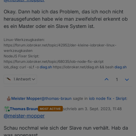
+
system.adapter.backitup.0               : backitup
+
system.adapter.backitup.1               : backitup
Okay. Dann hab ich das Problem, das ich noch nicht
thomas@rpizigbee:~ $ iobroker state get
+
system.adapter.bluelink.0               : bluelink
herausgefunden habe wie man zweifelsfrei erkennt ob
+
system.adapter.chromecast.0             : chromeca
es ein Master oder ein Slave System ist.
system.adapter.daswetter.0              : daswette
+
system.adapter.denon.0                  : denon   
Linux-Werkzeugkasten:
+
system.adapter.discovery.0              : discover
https://forum.iobroker.net/topic/42952/der-kleine-iobroker-linux-
system.adapter.dwd.0                    : dwd     
werkzeugkasten
+
system.adapter.enigma2.0                : enigma2 
NodeJS Fixer Skript:
+
system.adapter.enigma2.1                : enigma2 
https://forum.iobroker.net/topic/68035/iob-node-fix-skript
system.adapter.feiertage.0              : feiertag
iob_diag: curl -sLf -o
diag.sh
https://iobroker.net/diag.sh && bash
diag.sh
+
system.adapter.fullybrowser.0           : fullybro
+
system.adapter.harmony.0                : harmony 
1 Antwort
1
+
system.adapter.heos.0                   : heos    
+
system.adapter.hm-rega.0                : hm-rega 
+
system.adapter.hm-rpc.0                 : hm-rpc  
@
thomas-braun
sagte in
iob node fix - Skript
:
Meister Mopper
+
system.adapter.hm-rpc.1                 : hm-rpc  
Thomas Braun
schrieb am
3. Sept. 2023, 11:48
MOST ACTIVE
+
system.adapter.hue.0                    : hue     
zuletzt editiert von
Online
Hostname des Masters
@
meister-mopper
system.adapter.ical.0                   : ical    
system.adapter.ical.1                   : ical    
Schau nochmal wie sich der Slave nun verhält. Hab da
system.adapter.icons-addictive-flavour-png.0: icon
thomas@rpizigbee:~ $ iobroker state get
was angepasst.