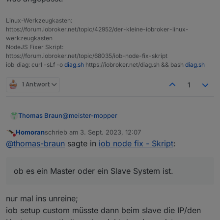
system.adapter.icons-fatcow-hosting.0   : icons-fa
system.adapter.icons-material-png.0     : icons-ma
Linux-Werkzeugkasten:
system.adapter.icons-mfd-png.0          : icons-mf
https://forum.iobroker.net/topic/42952/der-kleine-iobroker-linux-
system.adapter.icons-mfd-svg.0          : icons-mf
werkzeugkasten
system.adapter.icons-open-icon-library-png.0: icon
NodeJS Fixer Skript:
+
system.adapter.influxdb.0               : influxdb
https://forum.iobroker.net/topic/68035/iob-node-fix-skript
+
system.adapter.info.0                   : info    
iob_diag: curl -sLf -o
diag.sh
https://iobroker.net/diag.sh && bash
diag.sh
+
system.adapter.iot.0                    : iot     
+
system.adapter.javascript.0             : javascri
1 Antwort
1
+
system.adapter.linux-control.0          : linux-co
+
system.adapter.modbus.0                 : modbus  
+
system.adapter.net-tools.0              : net-tool
@
meister-mopper
Thomas Braun
+
system.adapter.nut.0                    : nut     
Homoran
schrieb am
3. Sept. 2023, 12:07
+
system.adapter.nut.1                    : nut     
Okay. Dann hab ich das Problem, das ich noch
zuletzt editiert von
Nicht stören
@
thomas-braun
sagte in
iob node fix - Skript
:
nicht herausgefunden habe wie man
+
system.adapter.ocpp.0                   : ocpp    
zweifelsfrei erkennt ob es ein Master oder ein
+
system.adapter.openligadb.0             : openliga
Slave System ist.
+
system.adapter.pi-hole.0                : pi-hole 
ob es ein Master oder ein Slave System ist.
+
system.adapter.pi-hole.1                : pi-hole 
+
system.adapter.ping.0                   : ping    
+
system.adapter.pollenflug.0             : pollenfl
nur mal ins unreine;
+
system.adapter.proxmox.0                : proxmox 
iob setup custom müsste dann beim slave die IP/den
+
system.adapter.rpi2.0                   : rpi2    