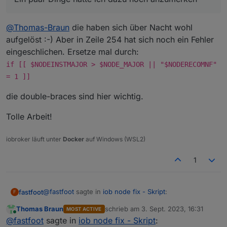
Adapter
"telegram"
:
1.16
.0
,
installed
1.1
Adapter
"tr-064"
:
4.2
.18
,
installed
4.2
Adapter
"trashschedule":
2.2
.0
,
installed
2.2
@
Thomas-Braun
die haben sich über Nacht wohl
Adapter
"tuya"
:
3.14
.2
,
installed
3.1
aufgelöst :-) Aber in Zeile 254 hat sich noch ein Fehler
Adapter
"upnp"
:
1.0
.21
,
installed
1.0
eingeschlichen. Ersetze mal durch:
Adapter
"vaillant"
:
0.1
.2
,
installed
0.1
if [[ $NODEINSTMAJOR > $NODE_MAJOR || "$NODERECOMNF"
Adapter
"vis-google-fonts":
1.0
.4
,
installed
1.0
= 1 ]]
Adapter
"web"
:
6.1
.0
,
installed
6.1
Adapter
"ws"
:
2.5
.3
,
installed
2.5
die double-braces sind hier wichtig.
Adapter
"zigbee"
:
1.8
.23
,
installed
1.8
Tolle Arbeit!
Objects
and
States
Please
stand
by
-
This
may
take
a
while
iobroker läuft unter
Docker
auf Windows (WSL2)
Objects:
20365
States:
22441
1
***
OS-Repositories
and
Updates
***
Hit:1
http://archive.raspberrypi.org/debian
bullseye
@
fastfoot
sagte in
iob node fix - Skript
:
fastfoot
F
Hit:2
http://raspbian.raspberrypi.org/raspbian
bulls
Get:3
https://deb.nodesource.com/node_18.x
bullseye
Thomas Braun
schrieb am
3. Sept. 2023, 16:31
MOST ACTIVE
zuletzt editiert von
Online
Fetched
4586 
B
in
1s
(5084
B/s)
Ein paar Dinge hätte ich dazu noch anzumerken
@
fastfoot
sagte in
iob node fix - Skript
: