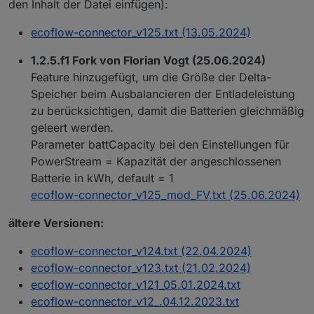
den Inhalt der Datei einfügen):
if (!batSocID || !tibberID) {

    log("Versuche die IDs für Tibber und Batterieleve
ecoflow-connector_v125.txt (13.05.2024)
    $("tibberlink.*
.Homes.
*.CurrentPrice.level").each
        tibberID = id

1.2.5.f1 Fork von Florian Vogt (25.06.2024)
        createState(ConfigData.statesPrefix + ".Setti
Feature hinzugefügt, um die Größe der Delta-
        log("TibberID gefunden und gespeichert:" + id
Speicher beim Ausbalancieren der Entladeleistung
    })

zu berücksichtigen, damit die Batterien gleichmäßig
    $(ConfigData.statesPrefix + ".app_device_propert
        if (getState(id).val > 0) {

geleert werden.
            batSocID = id

Parameter battCapacity bei den Einstellungen für
            createState(ConfigData.statesPrefix + ".S
PowerStream = Kapazität der angeschlossenen
            log("batSocID gefunden und gespeichert:" 
Batterie in kWh, default = 1
        }

ecoflow-connector_v125_mod_FV.txt (25.06.2024)
    })

    if (!batSocID || !tibberID) {

ältere Versionen:
        log("Fehler bei der Ermittlung der IDs. Bitte
    } else {

ecoflow-connector_v124.txt (22.04.2024)
        idOK = true

ecoflow-connector_v123.txt (21.02.2024)
    }

ecoflow-connector_v121_05.01.2024.txt
} else {

ecoflow-connector_v12_.04.12.2023.txt
    idOK = true
