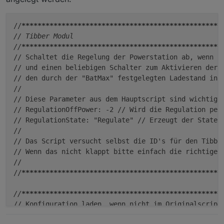
//
****
****
****
****
****
****
****
****
****
****
****
****
**
// Tibber Modul

//
****
****
****
****
****
****
****
****
****
****
****
****
**
// Schaltet die Regelung der Powerstation ab, wenn de
// und einen beliebigen Schalter zum Aktivieren der A
// den durch der "BatMax" festgelegten Ladestand in %
// 

// Diese Parameter aus dem Hauptscript sind wichtig:

// RegulationOffPower: -2 // Wird die Regulation per
// RegulationState: "Regulate" // Erzeugt der State z
//

// Das Script versucht selbst die ID's für den Tibber
// Wenn das nicht klappt bitte einfach die richtigen 
//

//
****
****
****
****
****
****
****
****
****
****
****
****
**
//
****
****
****
****
****
****
****
****
****
****
****
****
**
// Konfiguration laden, wenn nicht im Originalscript 
//
****
****
****
****
****
****
****
****
****
****
****
****
**