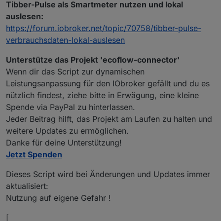
var ConfigData = {

Tibber-Pulse als Smartmeter nutzen und lokal
    statesPrefix: '0_userdata.0.ecoflow',

auslesen:
    RegulationState: "Regulate"

https://forum.iobroker.net/topic/70758/tibber-pulse-
}

verbrauchsdaten-lokal-auslesen
if (typeof ConfigData.email === 'undefined') {

    try {

Unterstütze das Projekt 'ecoflow-connector'
        let tempConfigData = getState("0_userdata.0.e
Wenn dir das Script zur dynamischen
        if (typeof tempConfigData !== 'object' && tem
Leistungsanpassung für den IObroker gefällt und du es
            tempConfigData = JSON.parse(tempConfigDat
nützlich findest, ziehe bitte in Erwägung, eine kleine
        }

        if (typeof tempConfigData === 'object' && tem
Spende via PayPal zu hinterlassen.
            if (tempConfigData.email !== undefined) {
Jeder Beitrag hilft, das Projekt am Laufen zu halten und
                ConfigData = tempConfigData;

weitere Updates zu ermöglichen.
                //log("wurde geladen als object")

Danke für deine Unterstützung!
            }

Jetzt Spenden
        }

    } catch (error) {

Dieses Script wird bei Änderungen und Updates immer
        log("Konfiguration wurde nicht geladen: " + e
aktualisiert:
    }

Nutzung auf eigene Gefahr !
}

[
/
****
****
****
****
****
****
****
****
****
**