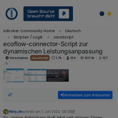
Weiter zum Inhalt
ioBroker Community Home
Deutsch
Skripten / Logik
JavaScript
ecoflow-connector-Script zur
dynamischen Leistungsanpassung
Verschoben
JavaScript
1.7k
124
921.1k
127
Anmelden zum Antworten
Waly_de
schrieb am
7. Juli 2023, 08:35
W
zuletzt editiert von Waly_de
Offline
So, meine Anbindung läuft jetzt seit einigen Tagen