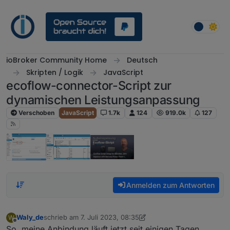
Weiter zum Inhalt
ioBroker Community Home
Deutsch
Skripten / Logik
JavaScript
ecoflow-connector-Script zur
dynamischen Leistungsanpassung
Verschoben
JavaScript
1.7k
124
919.0k
127
Anmelden zum Antworten
Waly_de
schrieb am
7. Juli 2023, 08:35
W
zuletzt editiert von Waly_de
Offline
So, meine Anbindung läuft jetzt seit einigen Tagen