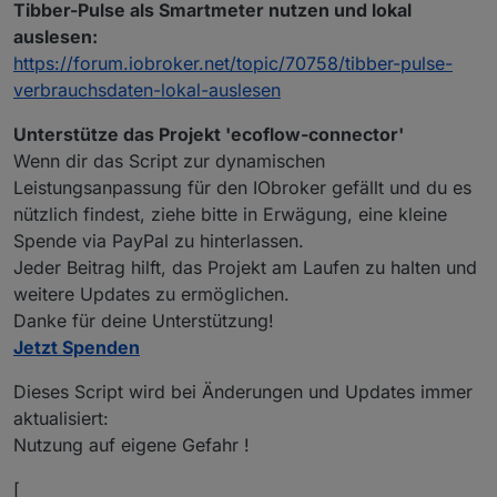
var ConfigData = {

Tibber-Pulse als Smartmeter nutzen und lokal
    statesPrefix: '0_userdata.0.ecoflow',

auslesen:
    RegulationState: "Regulate"

https://forum.iobroker.net/topic/70758/tibber-pulse-
}

verbrauchsdaten-lokal-auslesen
if (typeof ConfigData.email === 'undefined') {

    try {

Unterstütze das Projekt 'ecoflow-connector'
        let tempConfigData = getState("0_userdata.0.e
Wenn dir das Script zur dynamischen
        if (typeof tempConfigData !== 'object' && tem
Leistungsanpassung für den IObroker gefällt und du es
            tempConfigData = JSON.parse(tempConfigDat
nützlich findest, ziehe bitte in Erwägung, eine kleine
        }

        if (typeof tempConfigData === 'object' && tem
Spende via PayPal zu hinterlassen.
            if (tempConfigData.email !== undefined) {
Jeder Beitrag hilft, das Projekt am Laufen zu halten und
                ConfigData = tempConfigData;

weitere Updates zu ermöglichen.
                //log("wurde geladen als object")

Danke für deine Unterstützung!
            }

Jetzt Spenden
        }

    } catch (error) {

Dieses Script wird bei Änderungen und Updates immer
        log("Konfiguration wurde nicht geladen: " + e
aktualisiert:
    }

Nutzung auf eigene Gefahr !
}

[
/
****
****
****
****
****
****
****
****
****
**