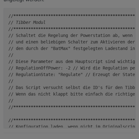
//
****
****
****
****
****
****
****
****
****
****
****
****
**
// Tibber Modul

//
****
****
****
****
****
****
****
****
****
****
****
****
**
// Schaltet die Regelung der Powerstation ab, wenn de
// und einen beliebigen Schalter zum Aktivieren der A
// den durch der "BatMax" festgelegten Ladestand in %
// 

// Diese Parameter aus dem Hauptscript sind wichtig:

// RegulationOffPower: -2 // Wird die Regulation per
// RegulationState: "Regulate" // Erzeugt der State z
//

// Das Script versucht selbst die ID's für den Tibber
// Wenn das nicht klappt bitte einfach die richtigen 
//

//
****
****
****
****
****
****
****
****
****
****
****
****
**
//
****
****
****
****
****
****
****
****
****
****
****
****
**
// Konfiguration laden, wenn nicht im Originalscript 
//
****
****
****
****
****
****
****
****
****
****
****
****
**