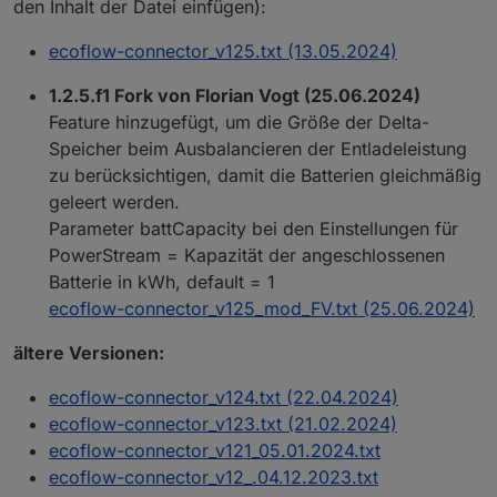
den Inhalt der Datei einfügen):
if (!batSocID || !tibberID) {

    log("Versuche die IDs für Tibber und Batterieleve
ecoflow-connector_v125.txt (13.05.2024)
    $("tibberlink.*
.Homes.
*.CurrentPrice.level").each
        tibberID = id

1.2.5.f1 Fork von Florian Vogt (25.06.2024)
        createState(ConfigData.statesPrefix + ".Setti
Feature hinzugefügt, um die Größe der Delta-
        log("TibberID gefunden und gespeichert:" + id
Speicher beim Ausbalancieren der Entladeleistung
    })

zu berücksichtigen, damit die Batterien gleichmäßig
    $(ConfigData.statesPrefix + ".app_device_propert
        if (getState(id).val > 0) {

geleert werden.
            batSocID = id

Parameter battCapacity bei den Einstellungen für
            createState(ConfigData.statesPrefix + ".S
PowerStream = Kapazität der angeschlossenen
            log("batSocID gefunden und gespeichert:" 
Batterie in kWh, default = 1
        }

ecoflow-connector_v125_mod_FV.txt (25.06.2024)
    })

    if (!batSocID || !tibberID) {

ältere Versionen:
        log("Fehler bei der Ermittlung der IDs. Bitte
    } else {

ecoflow-connector_v124.txt (22.04.2024)
        idOK = true

ecoflow-connector_v123.txt (21.02.2024)
    }

ecoflow-connector_v121_05.01.2024.txt
} else {

ecoflow-connector_v12_.04.12.2023.txt
    idOK = true
