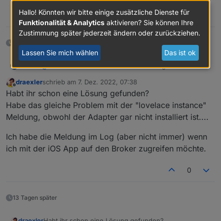
Hallo! Könnten wir bitte einige zusätzliche Dienste für
0
Funktionalität & Analytics
aktivieren? Sie können Ihre
Zustimmung später jederzeit ändern oder zurückziehen.
2 Monaten später
Lassen Sie mich wählen
Das ist ok
Jochen
@
besc0029
Im cloud.0 unter Einstellungen unter den
App-Key natürlich bei webinstanz noch web.0, aber
draexler
schrieb am
7. Dez. 2022, 07:38
ich glaube ohne kommst Du gar nicht rein..
zuletzt editiert von
Offline
Habt ihr schon eine Lösung gefunden?
Habe das gleiche Problem mit der "lovelace instance"
Meldung, obwohl der Adapter gar nicht installiert ist....
Ich habe die Meldung im Log (aber nicht immer) wenn
ich mit der iOS App auf den Broker zugreifen möchte.
0
13 Tagen später
Habt ihr schon eine Lösung gefunden?
draexler