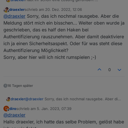
Habe das gleiche Problem mit der "lovelace instance"
draexler
schrieb am
20. Dez. 2022, 12:06
Meldung, obwohl der Adapter gar nicht installiert ist....
Ich habe die Meldung im Log (aber nicht immer) wenn
zuletzt editiert von
Offline
@
draexler
Sorry, das ich nochmal rausgebe. Aber die
ich mit der iOS App auf den Broker zugreifen möchte.
Meldung stört mich ein bisschen... Weiter oben wurde ja
geschrieben, das es half den Haken bei
Authentifizierung rauszunehmen. Aber damit deaktiviere
ich ja einen Sicherheitsaspekt. Oder für was steht diese
Authentifizierung Möglichkeit?
Sorry, aber hier will ich nicht rumspielen ;-)
0
16 Tagen später
draexler
@
draexler
Sorry, das ich nochmal rausgebe. Aber die
Meldung stört mich ein bisschen... Weiter oben wurde
diro
schrieb am
5. Jan. 2023, 07:39
D
ja geschrieben, das es half den Haken bei
zuletzt editiert von
Offline
@
draexler
Authentifizierung rauszunehmen. Aber damit
deaktiviere ich ja einen Sicherheitsaspekt. Oder für
Hallo draexler, ich hatte das selbe Problem, gelöst habe
was steht diese Authentifizierung Möglichkeit?