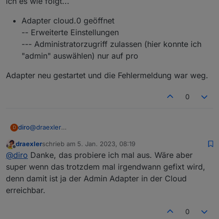
ich es wie folgt...
Sorry, aber hier will ich nicht rumspielen ;-)
Adapter cloud.0 geöffnet
-- Erweiterte Einstellungen
--- Administratorzugriff zulassen (hier konnte ich
"admin" auswählen) nur auf pro
Adapter neu gestartet und die Fehlermeldung war weg.
0
@
draexler
diro
D
Hallo draexler, ich hatte das selbe Problem, gelöst habe
draexler
schrieb am
5. Jan. 2023, 08:19
ich es wie folgt...
Adapter cloud.0 geöffnet
zuletzt editiert von
Offline
@
diro
Danke, das probiere ich mal aus. Wäre aber
Adapter neu gestartet und die Fehlermeldung war weg.
-- Erweiterte Einstellungen
--- Administratorzugriff zulassen (hier konnte ich
super wenn das trotzdem mal irgendwann gefixt wird,
"admin" auswählen) nur auf pro
denn damit ist ja der Admin Adapter in der Cloud
erreichbar.
0