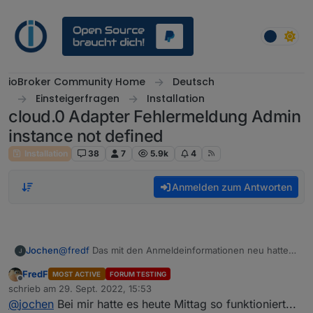
Weiter zum Inhalt
ioBroker Community Home
Deutsch
Einsteigerfragen
Installation
cloud.0 Adapter Fehlermeldung Admin
instance not defined
Installation
38
7
5.9k
4
Anmelden zum Antworten
Jochen
@
fredf
Das mit den Anmeldeinformationen neu hatte
ich bestimmt auch schonmal versucht.
FredF
MOST ACTIVE
FORUM TESTING
Offline
schrieb am
29. Sept. 2022, 15:53
zuletzt editiert von
@
jochen
Bei mir hatte es heute Mittag so funktioniert...