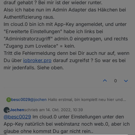
drauf gehabt ? Bei mir ist der wieder runter.
Also ich habe nun im Admin Adapter das Häkchen bei
Authentifizierung raus.
Im cloud.0 bin ich mit App-Key angemeldet, und unter
"Erweiterte Einstellungen" habe ich links bei
"Administratorzugriff" admin.0 eingetragen, und rechts
"Zugang zum Lovelace" = kein.
Tritt die Fehlermeldung denn bei Dir auch nur auf, wenn
Du über
iobroker.pro
darauf zugreifst ? So war es bei
mir jedenfalls. Siehe oben.
0
@
jochen
Hallo erstmal, bin komplett neu hier und
besc0029
B
hab seit gestern Cloud Pro installiert mit der
Jochen
schrieb am
14. Okt. 2022, 10:39
gleichen andauernd eintretenden Fehlermeldung
Leider half das Deaktivieren der Authentifizierung
zuletzt editiert von
Offline
@
besc0029
Im cloud.0 unter Einstellungen unter den
"Admin instance not defined. Please specify the
bei mir nicht. Hast Du ggf. sonst noch was
lovelace instance in settings
angepasst?
Vielen Dank im voraus, viele Grüße
App-Key natürlich bei webinstanz noch web.0, aber ich
Bernhard
glaube ohne kommst Du gar nicht rein..