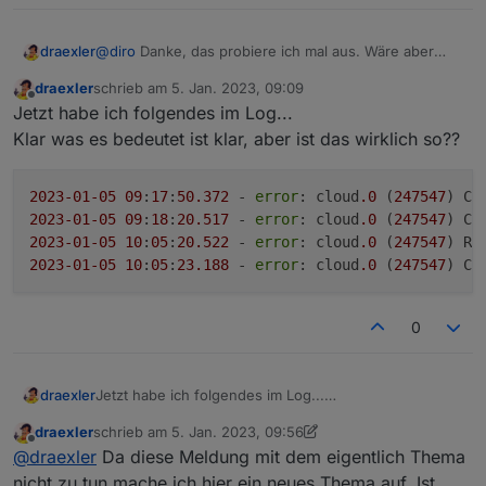
draexler
@
diro
Danke, das probiere ich mal aus. Wäre aber
super wenn das trotzdem mal irgendwann gefixt wird,
draexler
schrieb am
5. Jan. 2023, 09:09
denn damit ist ja der Admin Adapter in der Cloud
zuletzt editiert von
Offline
Jetzt habe ich folgendes im Log...
erreichbar.
Klar was es bedeutet ist klar, aber ist das wirklich so??
2023
-01
-05
09
:
17
:
50.372
 - 
error
: cloud
.0
 (
247547
) Ca
2023
-01
-05
09
:
18
:
20.517
 - 
error
: cloud
.0
 (
247547
) Ca
2023
-01
-05
10
:
05
:
20.522
 - 
error
: cloud
.0
 (
247547
) Re
2023
-01
-05
10
:
05
:
23.188
 - 
error
: cloud
.0
 (
247547
) Ca
0
Jetzt habe ich folgendes im Log...
draexler
Klar was es bedeutet ist klar, aber ist das wirklich so??
draexler
schrieb am
5. Jan. 2023, 09:56
2023-01-05 09:17:50.372 - error: cloud.0 (247
zuletzt editiert von draexler
1. Mai 2023, 11:07
Offline
@
draexler
Da diese Meldung mit dem eigentlich Thema
2023-01-05 09:18:20.517 - error: cloud.0 (247
2023-01-05 10:05:20.522 - error: cloud.0 (247
nicht zu tun mache ich hier ein neues Thema auf. Ist