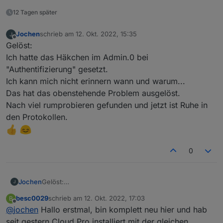
12 Tagen später
Jochen
schrieb am
12. Okt. 2022, 15:35
zuletzt editiert von
Offline
Gelöst:
Ich hatte das Häkchen im Admin.0 bei
"Authentifizierung" gesetzt.
Ich kann mich nicht erinnern wann und warum...
Das hat das obenstehende Problem ausgelöst.
Nach viel rumprobieren gefunden und jetzt ist Ruhe in
den Protokollen.
0
Jochen
Gelöst:
Ich hatte das Häkchen im Admin.0 bei
besc0029
schrieb am
12. Okt. 2022, 17:03
B
"Authentifizierung" gesetzt.
zuletzt editiert von
Offline
@
jochen
Hallo erstmal, bin komplett neu hier und hab
Ich kann mich nicht erinnern wann und warum...
Das hat das obenstehende Problem ausgelöst.
seit gestern Cloud Pro installiert mit der gleichen