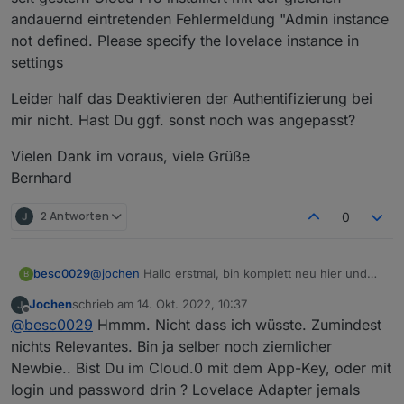
Nach viel rumprobieren gefunden und jetzt ist Ruhe in
andauernd eintretenden Fehlermeldung "Admin instance
den Protokollen.
not defined. Please specify the lovelace instance in
settings
Leider half das Deaktivieren der Authentifizierung bei
mir nicht. Hast Du ggf. sonst noch was angepasst?
Vielen Dank im voraus, viele Grüße
Bernhard
2 Antworten
0
@
jochen
Hallo erstmal, bin komplett neu hier und
besc0029
B
hab seit gestern Cloud Pro installiert mit der
Jochen
schrieb am
14. Okt. 2022, 10:37
gleichen andauernd eintretenden Fehlermeldung
Leider half das Deaktivieren der Authentifizierung
zuletzt editiert von
Offline
@
besc0029
Hmmm. Nicht dass ich wüsste. Zumindest
"Admin instance not defined. Please specify the
bei mir nicht. Hast Du ggf. sonst noch was
lovelace instance in settings
angepasst?
Vielen Dank im voraus, viele Grüße
nichts Relevantes. Bin ja selber noch ziemlicher
Bernhard
Newbie.. Bist Du im Cloud.0 mit dem App-Key, oder mit
login und password drin ? Lovelace Adapter jemals