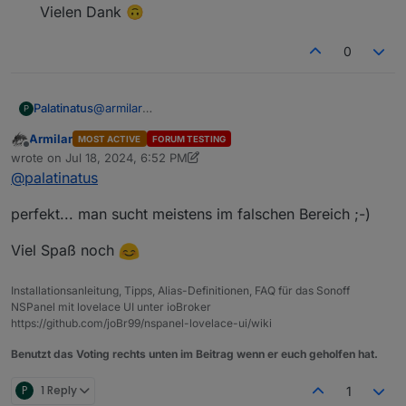
Vielen Dank 🙃
0
@
armilar
Palatinatus
P
Das Prefix habe ich gelassen, ansonsten habe ich
Armilar
MOST ACTIVE
FORUM TESTING
alles wie vorgeschlagen geändert.
und ich denke das war das Problem. Jetzt
Offline
wrote on
Jul 18, 2024, 6:52 PM
Zuletzt:
läuft's. Super !!!
last edited by Armilar
Jul 18, 2024, 8:52 PM
@
palatinatus
"Publizieren/Aktualisieren nur im Falle einer
Vielen Dank 🙃
Änderung" ist faktisch korrekt, hat sich aber bei
einigen Installationen gezeigt, dass es ohne den
perfekt... man sucht meistens im falschen Bereich ;-)
Haken besser läuft
Viel Spaß noch
Installationsanleitung, Tipps, Alias-Definitionen, FAQ für das Sonoff
Prefix ist eigentlich nicht notwendig,
NSPanel mit lovelace UI unter ioBroker
die Maske sollte für "MQTT-Instanz 0" -->
https://github.com/joBr99/nspanel-lovelace-ui/wiki
mqtt.0.* lauten
"Publizieren/Aktualisieren nur im Falle einer
Benutzt das Voting rechts unten im Beitrag wenn er euch geholfen hat.
Änderung" ist faktisch korrekt, hat sich aber bei
einigen Installationen gezeigt, dass es ohne den
P
1 Reply
1
Haken besser läuft