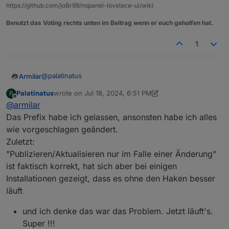
https://github.com/joBr99/nspanel-lovelace-ui/wiki
Benutzt das Voting rechts unten im Beitrag wenn er euch geholfen hat.
1
@
palatinatus
Armilar
Palatinatus
wrote on
Jul 18, 2024, 6:51 PM
P
Falls das die Instanz mqtt.0 ist, dann mal so einstellen:
last edited by Palatinatus
Jul 18, 2024, 8:51 PM
Offline
@
armilar
Das Prefix habe ich gelassen, ansonsten habe ich alles
wie vorgeschlagen geändert.
Zuletzt:
"Publizieren/Aktualisieren nur im Falle einer Änderung"
ist faktisch korrekt, hat sich aber bei einigen
Installationen gezeigt, dass es ohne den Haken besser
läuft
und ich denke das war das Problem. Jetzt läuft's.
Super !!!