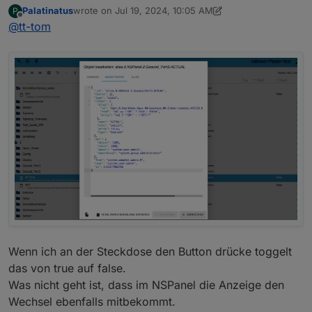
Palatinatus
wrote on
Jul 19, 2024, 10:05 AM
P
da steht doch
true
schon drin. Was geht da jetzt nicht
last edited by Palatinatus
Jul 19, 2024, 12:26 PM
Offline
@
tt-tom
?
klick mal hinten auf den Stift bei ACTUAL
Wenn ich an der Steckdose den Button drücke toggelt
das von true auf false.
Was nicht geht ist, dass im NSPanel die Anzeige den
Wechsel ebenfalls mitbekommt.