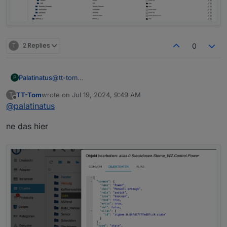
T
2 Replies
0
@
tt-tom
Palatinatus
P
Meinst du das?
TT-Tom
wrote on
Jul 19, 2024, 9:49 AM
T
last edited by
Offline
@
palatinatus
ne das hier