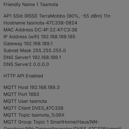
Friendly Name 1 Tasmota
AP1 SSId (RSSI) TerraMobbs (90%, -55 dBm) 11n
Hostname tasmota-47C338-0824
MAC Address DC:4F:22:47:C3:38
IP Address (wifi) 192.168.189.165
Gateway 192.168.189.1
Subnet Mask 255.255.255.0
DNS Server1 192.168.189.1
DNS Server2 0.0.0.0
HTTP API Enabled
MQTT Host 192.168.189.3
MQTT Port 1883
MQTT User tasmota
MQTT Client DVES_47C338
MQTT Topic tasmota_%06X
MQTT Group Topic 1 SmartHome/Haus/NN-
Geschoss/NN-Zimmer/tasmotas/DVES_47C338/cmnd/