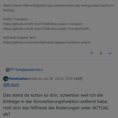
den Wechsel ebenfalls mitbekommt.
Wenn meine Hilfe erfolgreich war, benutze bitte das Voting unten rechts im
Ich glaube ich weiß jetzt was du meinst, ist schon
Beitrag
boolean. Habe die Einträge in der
Konvertierungsfunktion entfernt. Geht immer noch
Public Transport
https://github.com/tt-tom17/ioBroker.public-transport
nicht.
https://github.com/tt-tom17/ioBroker.public-transport/wiki
NSPanel Adapter Wiki
https://github.com/ticaki/ioBroker.nspanel-lovelace-ui/wiki
0
@
palatinatus
TT-Tom
T
Palatinatus
wrote on
Jul 19, 2024, 11:01 AM
P
schreibe dort mal direkt hinter Read
last edited by Palatinatus
Jul 19, 2024, 1:02 PM
Offline
@
tt-tom
Das stand da schon so drin, scheinbar weil ich die
das Komma am Ende von Read löschen und Write
Einträge in der Konvertierungsfunktion entfernt habe.
komplett löschen
Holt sich das NSPanel die Änderungen unter ACTUAL
ab?