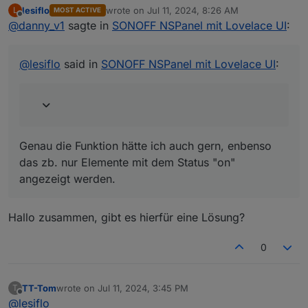
lesiflo
wrote on
Jul 11, 2024, 8:26 AM
L
MOST ACTIVE
last edited by
Offline
@
danny_v1
sagte in
Moin, gibt es die Möglichkeit bei Typ "cardGrid"
SONOFF NSPanel mit Lovelace UI
:
oder "cardGrid2" das Icon eines PageItems in
Genau die Funktion hätte ich auch gern, enbenso das
Abhängigkeit vom Status zu ändern? Im Moment
zb. nur Elemente mit dem Status "on" angezeigt
@
lesiflo
said in
SONOFF NSPanel mit Lovelace UI
:
benutze ich dafür 2 Items die ich wechselweise
werden.
ein und ausschalte.
        <PageItem>{ id: "alias.0.Auto.Phas
        <PageItem>{ id: "alias.0.Auto.Phas
Genau die Funktion hätte ich auch gern, enbenso
das zb. nur Elemente mit dem Status "on"
angezeigt werden.
Hallo zusammen, gibt es hierfür eine Lösung?
0
TT-Tom
wrote on
Jul 11, 2024, 3:45 PM
T
last edited by
Offline
@
lesiflo