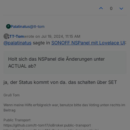
0
@
tt-tom
Palatinatus
P
TT-Tom
wrote on
Jul 19, 2024, 11:15 AM
T
Das stand da schon so drin, scheinbar weil ich die
last edited by
Offline
@
palatinatus
sagte in
SONOFF NSPanel mit Lovelace UI
:
Einträge in der Konvertierungsfunktion entfernt
habe.
Holt sich das NSPanel die Änderungen unter
Holt sich das NSPanel die Änderungen unter
ACTUAL ab?
ACTUAL ab?
ja, der Status kommt von da. das schalten über SET
Gruß Tom
Wenn meine Hilfe erfolgreich war, benutze bitte das Voting unten rechts im
Beitrag
Public Transport
https://github.com/tt-tom17/ioBroker.public-transport