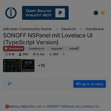
Skip to content
ioBroker Community Home
Deutsch
Hardware
SONOFF NSPanel mit Lovelace UI
(TypeScript Version)
Hardware
lovelace ui
nspanel
sonoff
8.1k
280
8.3m
260
+10
Log in to reply
@
lesiflo
said in
SONOFF NSPanel mit Lovelace UI
:
danny_v1
D