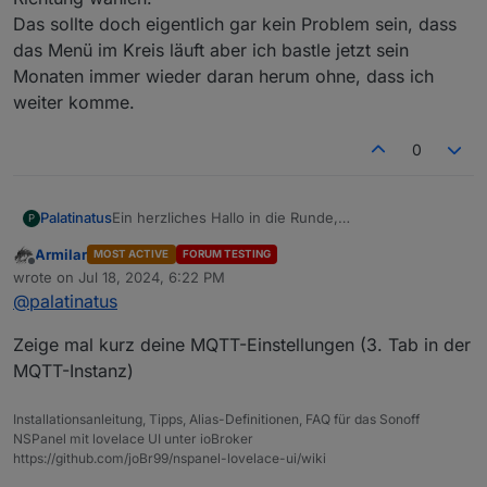
Das sollte doch eigentlich gar kein Problem sein, dass
das Menü im Kreis läuft aber ich bastle jetzt sein
Monaten immer wieder daran herum ohne, dass ich
weiter komme.
0
Palatinatus
Ein herzliches Hallo in die Runde,
P
ich habe seit Anfang an das Problem, dass die
Armilar
MOST ACTIVE
FORUM TESTING
Navigation durch die Seiten des Panels mit den
Offline
wrote on
Jul 18, 2024, 6:22 PM
Symbolen Pfeil Rechts, Links nicht im Kreis läuft.
last edited by
@
palatinatus
Auch lösen die optionalen Seitenparameter
'prev': 'Page'
und
Zeige mal kurz deine MQTT-Einstellungen (3. Tab in der
'next': 'Page'
MQTT-Instanz)
das Problem nicht.
Am Anfang habe ich die Version TypeScript
Installationsanleitung, Tipps, Alias-Definitionen, FAQ für das Sonoff
v4.3.3.43 zur Steuerung des SONOFF NSPanel
NSPanel mit lovelace UI unter ioBroker
benutzt, mitlerweile TypeScript v4.4.0.1 .
https://github.com/joBr99/nspanel-lovelace-ui/wiki
Ich habe zwei Seiten. Aus dem Screensaver
kommend kann ich den Pfeil nach rechts oder links