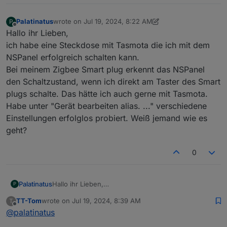
Palatinatus
wrote on
Jul 19, 2024, 8:22 AM
P
last edited by Palatinatus
Jul 19, 2024, 10:26 AM
Offline
Hallo ihr Lieben,
ich habe eine Steckdose mit Tasmota die ich mit dem
NSPanel erfolgreich schalten kann.
Bei meinem Zigbee Smart plug erkennt das NSPanel
den Schaltzustand, wenn ich direkt am Taster des Smart
plugs schalte. Das hätte ich auch gerne mit Tasmota.
Habe unter "Gerät bearbeiten alias. ..." verschiedene
Einstellungen erfolglos probiert. Weiß jemand wie es
geht?
0
Palatinatus
Hallo ihr Lieben,
P
ich habe eine Steckdose mit Tasmota die ich mit
TT-Tom
wrote on
Jul 19, 2024, 8:39 AM
T
dem NSPanel erfolgreich schalten kann.
last edited by
Offline
@
palatinatus
Bei meinem Zigbee Smart plug erkennt das NSPanel
den Schaltzustand, wenn ich direkt am Taster des