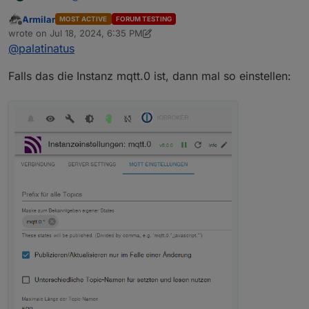
Armilar
MOST ACTIVE
FORUM TESTING
Offline
wrote on
Jul 18, 2024, 6:35 PM
last edited by Armilar
Jul 18, 2024, 8:39 PM
@
palatinatus
Falls das die Instanz mqtt.0 ist, dann mal so einstellen: