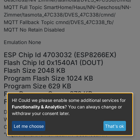
MQTT Full Topic SmartHome/Haus/NN-Geschoss/NN-
Zimmer/tasmota_47C338/DVES_47C338/cmnd/
MQTT Fallback Topic cmnd/DVES_47C338_fb/
MQTT No Retain Disabled
Emulation None
ESP Chip Id 4703032 (ESP8266EX)
Flash Chip Id 0x1540A1 (DOUT)
Flash Size 2048 KB
Program Flash Size 1024 KB
Program Size 629 KB
Free Program Space 372 KB
Hi! Could we please enable some additional services for
Free Memory 25.3 KB
Functionality & Analytics
? You can always change or
Die Daten kommen über mqtt.
withdraw your consent later.
Was funktioniert:
Let me choose
That's ok
ON und Off schalte ich mit dem Datenpunkt
"mqtt.0.SmartHome.Haus.NN-Geschoss.NN-