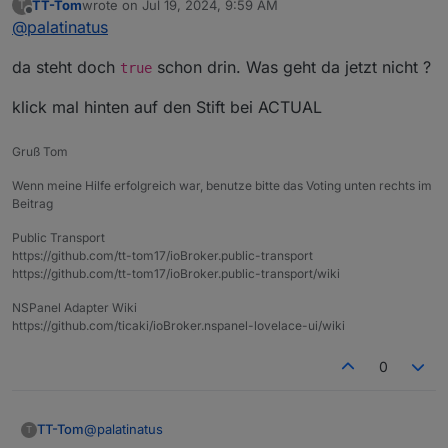
TT-Tom
wrote on
Jul 19, 2024, 9:59 AM
T
last edited by
Offline
@
palatinatus
da steht doch
schon drin. Was geht da jetzt nicht ?
true
klick mal hinten auf den Stift bei ACTUAL
Gruß Tom
Wenn meine Hilfe erfolgreich war, benutze bitte das Voting unten rechts im
Beitrag
Public Transport
https://github.com/tt-tom17/ioBroker.public-transport
https://github.com/tt-tom17/ioBroker.public-transport/wiki
NSPanel Adapter Wiki
https://github.com/ticaki/ioBroker.nspanel-lovelace-ui/wiki
0
@
palatinatus
TT-Tom
T