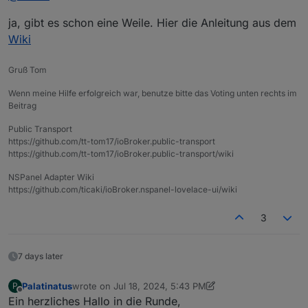
ja, gibt es schon eine Weile. Hier die Anleitung aus dem
Wiki
Gruß Tom
Wenn meine Hilfe erfolgreich war, benutze bitte das Voting unten rechts im
Beitrag
Public Transport
https://github.com/tt-tom17/ioBroker.public-transport
https://github.com/tt-tom17/ioBroker.public-transport/wiki
NSPanel Adapter Wiki
https://github.com/ticaki/ioBroker.nspanel-lovelace-ui/wiki
3
7 days later
Palatinatus
wrote on
Jul 18, 2024, 5:43 PM
P
last edited by Palatinatus
Jul 18, 2024, 8:27 PM
Offline
Ein herzliches Hallo in die Runde,