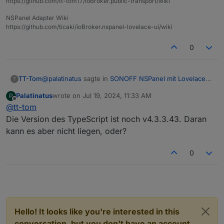
https://github.com/tt-tom17/ioBroker.public-transport/wiki
NSPanel Adapter Wiki
https://github.com/ticaki/ioBroker.nspanel-lovelace-ui/wiki
0
@
palatinatus
sagte in
SONOFF NSPanel mit Lovelace
TT-Tom
T
UI
:
Palatinatus
wrote on
Jul 19, 2024, 11:33 AM
P
last edited by
Offline
@
tt-tom
Holt sich das NSPanel die Änderungen unter
ACTUAL ab?
Die Version des TypeScript ist noch v4.3.3.43. Daran
ja, der Status kommt von da. das schalten über SET
kann es aber nicht liegen, oder?
0
Hello! It looks like you're interested in this
conversation, but you don't have an account