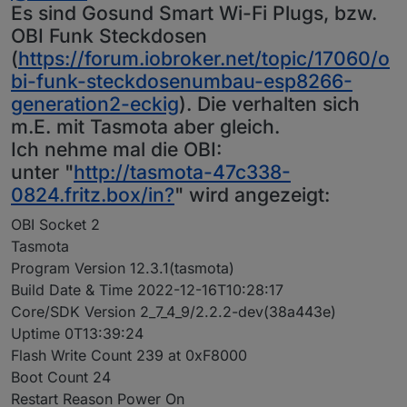
Es sind Gosund Smart Wi-Fi Plugs, bzw.
Wie bzw. Über welchen Adapter kommen die Daten?
OBI Funk Steckdosen
(
https://forum.iobroker.net/topic/17060/o
bi-funk-steckdosenumbau-esp8266-
generation2-eckig
). Die verhalten sich
m.E. mit Tasmota aber gleich.
Ich nehme mal die OBI:
unter "
http://tasmota-47c338-
0824.fritz.box/in?
" wird angezeigt:
OBI Socket 2
Tasmota
Program Version 12.3.1(tasmota)
Build Date & Time 2022-12-16T10:28:17
Core/SDK Version 2_7_4_9/2.2.2-dev(38a443e)
Uptime 0T13:39:24
Flash Write Count 239 at 0xF8000
Boot Count 24
Restart Reason Power On