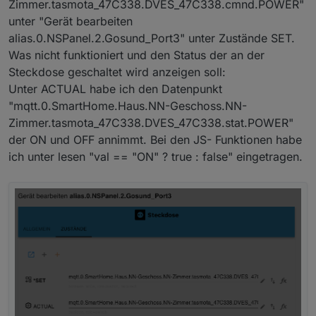
Zimmer.tasmota_47C338.DVES_47C338.cmnd.POWER"
unter "Gerät bearbeiten
alias.0.NSPanel.2.Gosund_Port3" unter Zustände SET.
Was nicht funktioniert und den Status der an der
Steckdose geschaltet wird anzeigen soll:
Unter ACTUAL habe ich den Datenpunkt
"mqtt.0.SmartHome.Haus.NN-Geschoss.NN-
Zimmer.tasmota_47C338.DVES_47C338.stat.POWER"
der ON und OFF annimmt. Bei den JS- Funktionen habe
ich unter lesen "val == "ON" ? true : false" eingetragen.