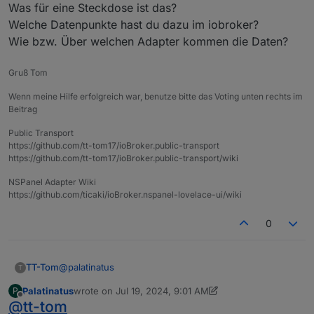
Was für eine Steckdose ist das?
Smart plugs schalte. Das hätte ich auch gerne mit
Tasmota.
Welche Datenpunkte hast du dazu im iobroker?
Habe unter "Gerät bearbeiten alias. ..."
Wie bzw. Über welchen Adapter kommen die Daten?
verschiedene Einstellungen erfolglos probiert. Weiß
jemand wie es geht?
Gruß Tom
Wenn meine Hilfe erfolgreich war, benutze bitte das Voting unten rechts im
Beitrag
Public Transport
https://github.com/tt-tom17/ioBroker.public-transport
https://github.com/tt-tom17/ioBroker.public-transport/wiki
NSPanel Adapter Wiki
https://github.com/ticaki/ioBroker.nspanel-lovelace-ui/wiki
0
@
palatinatus
TT-Tom
T
Palatinatus
wrote on
Jul 19, 2024, 9:01 AM
P
Was für eine Steckdose ist das?
last edited by Palatinatus
Jul 19, 2024, 11:30 AM
Offline
@
tt-tom
Welche Datenpunkte hast du dazu im iobroker?