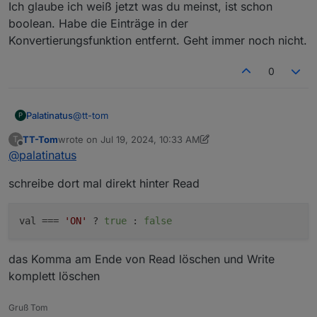
Ich glaube ich weiß jetzt was du meinst, ist schon
boolean. Habe die Einträge in der
Konvertierungsfunktion entfernt. Geht immer noch nicht.
0
@
tt-tom
Palatinatus
P
TT-Tom
wrote on
Jul 19, 2024, 10:33 AM
T
last edited by TT-Tom
Jul 19, 2024, 12:34 PM
Offline
@
palatinatus
schreibe dort mal direkt hinter Read
val
 === 
'ON'
 ? 
true
 : 
false
das Komma am Ende von Read löschen und Write
komplett löschen
Wenn ich an der Steckdose den Button drücke
toggelt das von true auf false.
Gruß Tom
Was nicht geht ist, dass im NSPanel die Anzeige