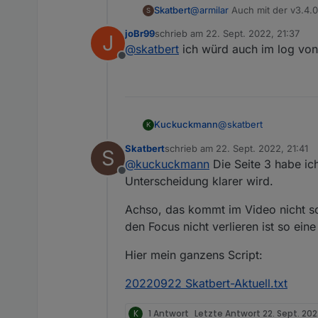
@
Armilar
das kann nicht ggf. mit den Korrekturen neulich zusammenhängen? Vlt. könnte er mal auf V3.4.0.1
Skatbert
ui/5d34598040074653ff4803d
@
armilar
Auch mit der v3.4.0
S
zurückrollen?
Hardwarekincken im Display 
joBr99
schrieb am
22. Sept. 2022, 21:37
J
zuletzt editiert von
@
skatbert
ich würd auch im log von 
Offline
@
skatbert
Kuckuckmann
K
Skatbert
schrieb am
22. Sept. 2022, 21:41
S
Äääähm....wo kommt d
zuletzt editiert von
@
kuckuckmann
Die Seite 3 habe ic
Kannst Du vlt. mal Dei
Offline
@
joBr99
@
Armilar
Unterscheidung klarer wird.
Er kommt vom Screensav
Achso, das kommt im Video nicht so,
schließen mit x dauer
den Focus nicht verlieren ist so ei
der Lampe --> dann er
Das ist doch seltsam?
Hier mein ganzens Script:
20220922 Skatbert-Aktuell.txt
K
1 Antwort
Letzte Antwort
22. Sept. 202