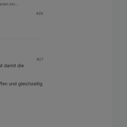
eidet ein
#26
#27
t damit die
die Details, das
fen und gleichzeitig
wieder Workarround mit