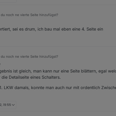
du noch ne vierte Seite hinzufügst?
bspielen lassen, noch nicht mal im VLC.
ert, sei es drum, ich bau mal eben eine 4. Seite ein
du noch ne vierte Seite hinzufügst?
bspielen lassen, noch nicht mal im VLC.
gebnis ist gleich, man kann nur eine Seite blättern, egal we
die Detailseite eines Schalters.
 1. LKW damals, konnte man auch nur mit ordentlich Zwische
2, 19:55