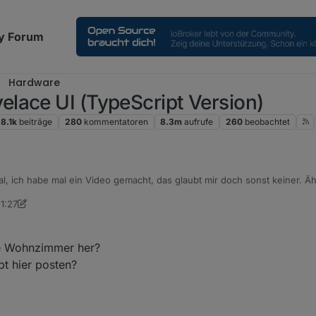
y Forum
Hardware
lace UI (TypeScript Version)
8.1k
beiträge
280
kommentatoren
8.3m
aufrufe
260
beobachtet
l, ich habe mal ein Video gemacht, das glaubt mir doch sonst keiner. Ä
laden... mal sehen
1:27
kmann
d das Script selber alles neu gestartet diverse mal ausprobiert
e Wohnzimmer her?
pt hier posten?