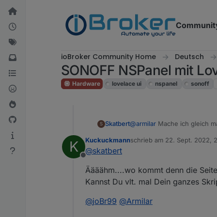
Weiter zum Inhalt
Communit
ioBroker Community Home
Deutsch
SONOFF NSPanel mit Love
Hardware
lovelace ui
nspanel
sonoff
@
armilar
Mache ich gleich ma
Skatbert
S
überhaupt Videodateien hoch
Kuckuckmann
schrieb am
22. Sept. 2022, 2
K
Video.avi
zuletzt editiert von Kuckuc
@
skatbert
Offline
Panel Stromlos, Javascript un
Äääähm....wo kommt denn die Seit
Kannst Du vlt. mal Dein ganzes Skri
@
joBr99
@
Armilar