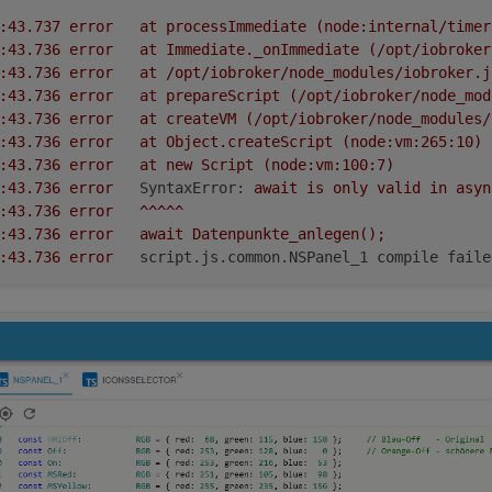
2022-09-23 09:07:43.737	
error
at
processImmediate
(node:internal/timer
2022-09-23 09:07:43.736	
error
at
Immediate._onImmediate
(/opt/iobroker
2022-09-23 09:07:43.736	
error
at
/opt/iobroker/node_modules/iobroker.j
2022-09-23 09:07:43.736	
error
at
prepareScript
(/opt/iobroker/node_mod
2022-09-23 09:07:43.736	
error
at
createVM
(/opt/iobroker/node_modules/
2022-09-23 09:07:43.736	
error
at
Object.createScript
(node:vm:265:10)
2022-09-23 09:07:43.736	
error
at
new
Script
(node:vm:100:7)
2022-09-23 09:07:43.736	
error
SyntaxError:
await
is
only
valid
in
asyn
2022-09-23 09:07:43.736	
error
^^^^^
2022-09-23 09:07:43.736	
error
await
Datenpunkte_anlegen();
2022-09-23 09:07:43.736	
error
script.js.common.NSPanel_1 compile faile