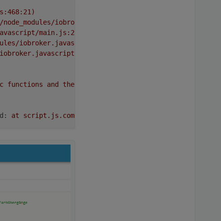
s:468:21)
/node_modules/iobroker.javascript/main.js:1504:17)
avascript/main.js:2017:17
ules/iobroker.javascript/main.js:1990:37)
iobroker.javascript/main.js:1679:24)
c
functions
and
the
top
level
bodies
of
modules
d:
at
script.js.common.NSPanel_1:154