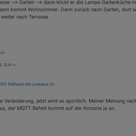
se --> Garten --> dann klickt er die Lampe Gartenküche in 
s, dann kommt Wohnzimmer. Dann zurück nach Garten, dort 
 weiter nach Terrasse
iki
, 21:41
FF NSPanel mit Lovelace UI
:
e Veränderung, jetzt wird es sportlich. Meiner Meinung nac
mal testen, falls noch nicht geschehen:
us, der MQTT Befehl kommt auf der Konsole ja an.
e es wert, wobei das Script nur auf die Events reagiert, die kommen ja n
 (Strom weg) und nach ca. einer Minute nochmal einschalten und testen
t mal stoppen und neu starten.
t.com/joBr99/nspanel-lovelace-