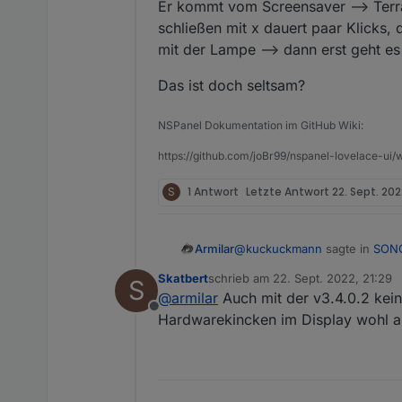
Er kommt vom Screensaver --> Terras
schließen mit x dauert paar Klick
mit der Lampe --> dann erst geht es
Das ist doch seltsam?
NSPanel Dokumentation im GitHub Wiki:
https://github.com/joBr99/nspanel-lovelace-ui/w
S
1 Antwort
Letzte Antwort
22. Sept. 2022
@
kuckuckmann
sagte in
SONO
Armilar
Skatbert
schrieb am
22. Sept. 2022, 21:29
S
zuletzt editiert von
@
armilar
Auch mit der v3.4.0.2 kein
@
skatbert
Offline
Vlt. kannst Du zwei Sachen 
Hardwarekincken im Display wohl a
@
Kuckuckmann
: Versuch wär
Panel mal ausschalten
im ioBroker das Skrip
@
Skatbert
: Versuche mal den unteren Teil dieses Skriptes v3.4.0.2 zu verwenden. Da war noch eine andere Navi drin.
LG
(bPrev/bNext)
https://raw.githubuserconten