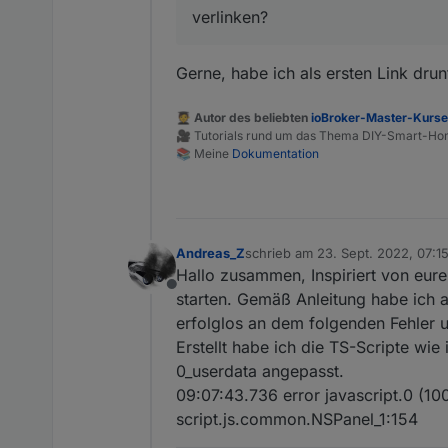
verlinken?
Gerne, habe ich als ersten Link drun
🧑‍🎓 Autor des beliebten
ioBroker-Master-Kurs
🎥 Tutorials rund um das Thema DIY-Smart-H
📚 Meine
Dokumentation
Andreas_Z
schrieb am
23. Sept. 2022, 07:1
zuletzt editiert von Andreas_Z
Hallo zusammen, Inspiriert von eur
Offline
starten. Gemäß Anleitung habe ich al
erfolglos an dem folgenden Fehler 
Erstellt habe ich die TS-Scripte wie
0_userdata angepasst.
09:07:43.736 error javascript.0 (10
script.js.common.NSPanel_1:154