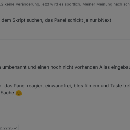
8ad415db5fe03618d/ioBroker/NsPanelTs.ts
.2 keine Veränderung, jetzt wird es sportlich. Meiner Meinung nach sch
wohl aus, der MQTT Befehl kommt auf der Konsole ja an.
dem Skript suchen, das Panel schickt ja nur bNext
enn die Seite Wohnzimmer her?
h umbenannt und einen noch nicht vorhanden Alias eingebau
n ganzes Skript hier posten?
er --> Terrasse --> Garten --> dann klickt er die Lampe Gartenküche in 
 das Panel reagiert einwandfrei, blos filmem und Taste tref
t paar Klicks, dann kommt Wohnzimmer. Dann zurück nach Garten, dort 
ne Sache
st geht es weiter nach Terrasse
2, 22:25