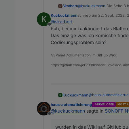
@
kuckuckmann
Die Seite 3 
Skatbert
S
klarer wird.
Kuckuckmann
schrieb am
22. Sept. 2022, 
K
Achso, das kommt im Video ni
zuletzt editiert von Kuckuc
@
skatbert
Focus nicht verlieren ist so
Offline
Hier mein ganzens Script:
Puh, bei mir funktioniert das Blätter
Das einzige was ich komische finde
20220922 Skatbert-Aktuell.tx
Codierungsproblem sein?
NSPanel Dokumentation im GitHub Wiki:
https://github.com/joBr99/nspanel-lovelace-ui/w
@
haus-automatisieru
Kuckuckmann
K
Hallo,
haus-automatisierung
DEVELOPER
MOST A
vielen Dank für Dein 
@
kuckuckmann
sagte in
SONOFF NS
Thread gefragt, besp
Offline
und dies auch unter d
Wir haben dem Wildwuc
Mich hat es unglaublic
wurden in das Wiki auf GitHub zu
Ich hatte Dir auch ei
LG