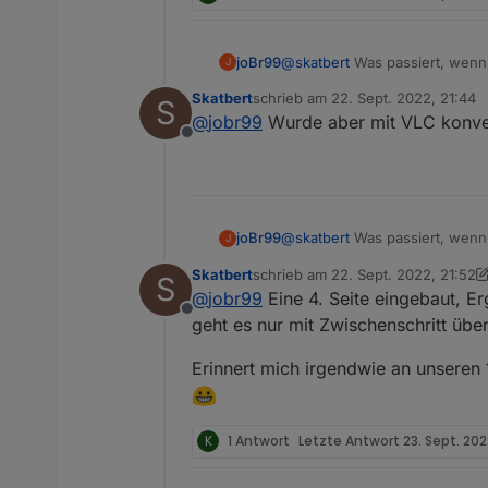
@
skatbert
Was passiert, wenn 
joBr99
J
Skatbert
schrieb am
22. Sept. 2022, 21:44
S
Das Video möchte sich nicht a
zuletzt editiert von
@
jobr99
Wurde aber mit VLC konverti
Offline
@
skatbert
Was passiert, wenn 
joBr99
J
Skatbert
schrieb am
22. Sept. 2022, 21:52
S
Das Video möchte sich nicht a
zuletzt editiert von Skatbert
@
jobr99
Eine 4. Seite eingebaut, Er
Offline
geht es nur mit Zwischenschritt über 
Erinnert mich irgendwie an unseren
K
1 Antwort
Letzte Antwort
23. Sept. 202