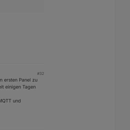
#32
m ersten Panel zu
eit einigen Tagen
r MQTT und