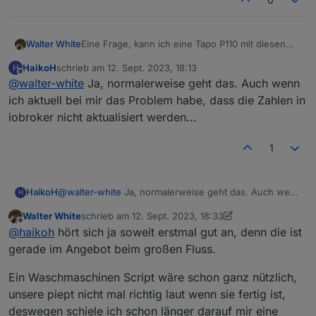
Walter White
Eine Frage, kann ich eine Tapo P110 mit diesen
Adapter hier verwenden, und den
HaikoH
schrieb am
12. Sept. 2023, 18:13
H
stromverbrauch auslesen?
zuletzt editiert von
Offline
@
walter-white
Ja, normalerweise geht das. Auch wenn
Ich wollte mich benachrichtigen lassen wenn die
Waschmaschine fertig ist, kann dieser Adapter mir
ich aktuell bei mir das Problem habe, dass die Zahlen in
die Daten liefern?
iobroker nicht aktualisiert werden...
1
HaikoH
@
walter-white
Ja, normalerweise geht das. Auch wenn
H
ich aktuell bei mir das Problem habe, dass die Zahlen in
Walter White
schrieb am
12. Sept. 2023, 18:33
iobroker nicht aktualisiert werden...
zuletzt editiert von Walter White
9. Dez. 2023, 20:40
Offline
@
haikoh
hört sich ja soweit erstmal gut an, denn die ist
gerade im Angebot beim großen Fluss.
Ein Waschmaschinen Script wäre schon ganz nützlich,
unsere piept nicht mal richtig laut wenn sie fertig ist,
deswegen schiele ich schon länger darauf mir eine