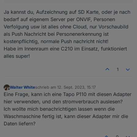
Verbindung? Oder verstehe ich das falsch?
00000000000000000000","isSameRegion":true,"stat
Kann ich das Video-Bild später im iobroker bzw. in
us":0}],"currentIndex":1}}
Ja kannst du, Aufzeichnung auf SD Karte, oder je nach
der Visualisierung sehen oder kann man über
iobroker nur Einstellungen verändern?
bedarf auf eigenem Server per ONVIF, Personen
Danke für eure Rückmeldungen.
Verfolgung usw ist alles ohne Cloud, nur Vorschaubild
als Push Nachricht bei Personenerkennung ist
kostenpflichtig, normale Push nachricht nicht!
Habe im Innenraum eine C210 im Einsatz, funktioniert
alles super!
1
Walter White
schrieb am
12. Sept. 2023, 15:17
zuletzt editiert von
Offline
Eine Frage, kann ich eine Tapo P110 mit diesen Adapter
hier verwenden, und den stromverbrauch auslesen?
Ich wollte mich benachrichtigen lassen wenn die
Waschmaschine fertig ist, kann dieser Adapter mir die
Daten liefern?
0