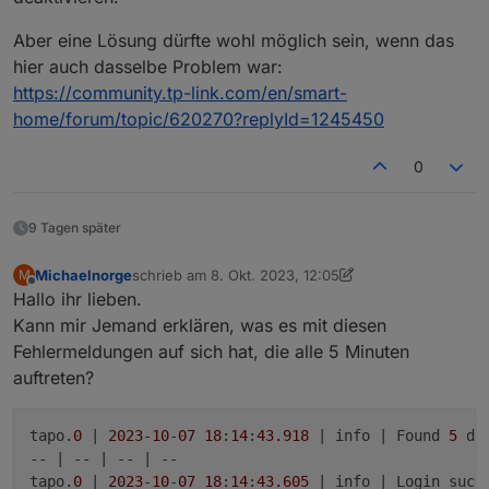
Wird der L610 bereist unterstütz?
Aber eine Lösung dürfte wohl möglich sein, wenn das
Die Firmware der L610 ist 1.1.0 und aktuell
hier auch dasselbe Problem war:
https://community.tp-link.com/en/smart-
home/forum/topic/620270?replyId=1245450
0
9 Tagen später
Michaelnorge
schrieb am
8. Okt. 2023, 12:05
M
zuletzt editiert von Michaelnorge
10. Aug. 2023, 16:
Offline
Hallo ihr lieben.
Kann mir Jemand erklären, was es mit diesen
Fehlermeldungen auf sich hat, die alle 5 Minuten
auftreten?
tapo.
0
 | 
2023
-
10
-
07
18
:
14
:
43.918
 | info | Found 
5
 dev
-- | -- | -- | --

tapo.
0
 | 
2023
-
10
-
07
18
:
14
:
43.605
 | info | Login succe