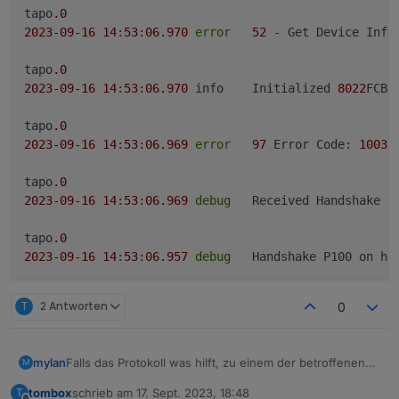
tapo
.0
2023
-09
-16
14
:
53
:
06.970
error
52
 - Get Device Info 
tapo
.0
2023
-09
-16
14
:
53
:
06.970
	info	Initialized 
8022
FCB1
tapo
.0
2023
-09
-16
14
:
53
:
06.969
error
97
 Error Code: 
1003
,
tapo
.0
2023
-09
-16
14
:
53
:
06.969
debug
	Received Handshake P
tapo
.0
2023
-09
-16
14
:
53
:
06.957
debug
	Handshake P100 on ho
tapo
.0
T
2 Antworten
0
2023
-09
-16
14
:
53
:
06.535
debug
	Constructing P100 on
tapo
.0
Falls das Protokoll was hilft, zu einem der betroffenen
mylan
M
2023
-09
-16
14
:
53
:
06.534
	info	Init device 
8022
FCB1
Plugs:
App auf Handy aufrufen
tombox
schrieb am
17. Sept. 2023, 18:48
T
"ich" (rechts unten) aufrufen
tapo.0
