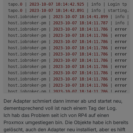
tapo.
0
 | 
2023
-
10
-
07
18
:
14
:
42.925
 | info | Login tp TA
tapo.
0
 | 
2023
-
10
-
07
18
:
14
:
42.891
 | info | starting. 
host.iobroker-pm | 
2023
-
10
-
07
18
:
14
:
41.899
 | info | 
host.iobroker-pm | 
2023
-
10
-
07
18
:
14
:
11.787
 | info | 
host.iobroker-pm | 
2023
-
10
-
07
18
:
14
:
11.786
 | 
error
 |
host.iobroker-pm | 
2023
-
10
-
07
18
:
14
:
11.786
 | 
error
 |
host.iobroker-pm | 
2023
-
10
-
07
18
:
14
:
11.786
 | 
error
 |
host.iobroker-pm | 
2023
-
10
-
07
18
:
14
:
11.786
 | 
error
 |
host.iobroker-pm | 
2023
-
10
-
07
18
:
14
:
11.786
 | 
error
 |
host.iobroker-pm | 
2023
-
10
-
07
18
:
14
:
11.786
 | 
error
 |
host.iobroker-pm | 
2023
-
10
-
07
18
:
14
:
11.786
 | 
error
 |
host.iobroker-pm | 
2023
-
10
-
07
18
:
14
:
11.786
 | 
error
 |
host.iobroker-pm | 
2023
-
10
-
07
18
:
14
:
11.786
 | 
error
 |
host.iobroker-pm | 
2023
-
10
-
07
18
:
14
:
11.786
 | 
error
 |
host.iobroker-pm | 
2023
-
10
-
07
18
:
14
:
11.786
 | 
error
 |
host.iobroker-pm | 
2023
-
10
-
07
18
:
14
:
11.785
 | 
error
 |
Der Adapter schmiert dann immer ab und startet neu,
tapo.
0
 | 
2023
-
10
-
07
18
:
14
:
11.698
 | warn | Terminated
dementsprechend voll ist nach einem Tag der Log.
tapo.
0
 | 
2023
-
10
-
07
18
:
14
:
11.698
 | info | terminating
Ich hab das Problem seit ich von RP4 auf einen
tapo.
0
 | 
2023
-
10
-
07
18
:
14
:
11.686
 | 
error
 | callback.
Proxmox umgestiegen bin. Die Objekte habe ich bereits
tapo.
0
 | 
2023
-
10
-
07
18
:
14
:
11.685
 | 
error
 | TypeError
gelöscht, auch den Adapter neu installiert, aber es hilft
tapo.
0
 | 
2023
-
10
-
07
18
:
14
:
11.685
 | 
error
 | uncaught 