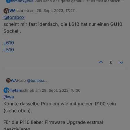
tombox
@
wa
Was kann das gerät genau? Ist es fast identisch
Wird der L610 bereist unterstütz?
T
zu L510E ?
Die Firmware der L610 ist 1.1.0 und aktuell
WA
schrieb am
26. Sept. 2023, 17:47
W
zuletzt editiert von
Offline
@
tombox
scheint mir fast identisch, die L610 hat nur einen GU10
Sockel .
L610
L510
0
Hallo
@
tombox
WA
W
erst mal vielen Dank für Entwicklung des Adapters,
mylan
schrieb am
29. Sept. 2023, 16:30
M
ich habe den Adapter heute installiert.
zuletzt editiert von
Offline
@
wa
Die Steckdose P110 kann problemlos abgefragt und
gesteuert werden.
Könnte dasselbe Problem wie mit meinen P100 sein
Meine 3 L610 bringen folgende Fehler im Log.
(siehe oben).
Für die P110 lieber Firmware Upgrade erstmal
deaktivieren.