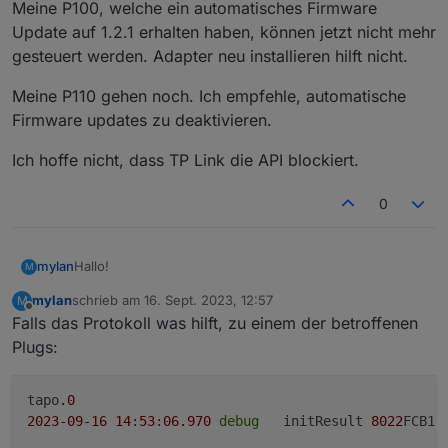
Meine P100, welche ein automatisches Firmware
Update auf 1.2.1 erhalten haben, können jetzt nicht mehr
Loginablauf:
gesteuert werden. Adapter neu installieren hilft nicht.
Die Tapo App Zugangsdaten eingeben
Steuern
Meine P110 gehen noch. Ich empfehle, automatische
tapo.0.id.remote auf true setzen steuert den
jeweiligen Befehl
Steckdose und Kamerasteuerung aktivieren
Firmware updates zu deaktivieren.
Ich hoffe nicht, dass TP Link die API blockiert.
0
Hallo!
mylan
M
mylan
schrieb am
16. Sept. 2023, 12:57
M
Meine P100, welche ein automatisches Firmware Update
zuletzt editiert von
Offline
Falls das Protokoll was hilft, zu einem der betroffenen
auf 1.2.1 erhalten haben, können jetzt nicht mehr
gesteuert werden. Adapter neu installieren hilft nicht.
Meine P110 gehen noch. Ich empfehle, automatische
Plugs:
Firmware updates zu deaktivieren.
Ich hoffe nicht, dass TP Link die API blockiert.
tapo
.0
2023
-09
-16
14
:
53
:
06.970
debug
	initResult 
8022
FCB18