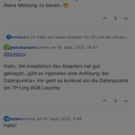
Alexa Meldung zu bauen. 😁
0
Hi ich habe ein neuen Adapter für TP-Link die mit der
tombox
T
Tapo App überwacht werden können, geschrieben.
gluecksmann
schrieb am
16. Sept. 2023, 06:47
G
Der Adapter loggt sich über die Cloud ein um alle
Dann versucht er sich lokal mit username und
zuletzt editiert von
Offline
@
tombox
Geräte mit IP zu finden
Password auf die Geräte zu verbinden und zu steuern.
Wenn das Gerät nicht als online erkannt wird kann
Aktuelle Werte:
Hallo, die Installation des Adapters hat gut
manuell die IP gesetzt wird.
tapo.0.id
tapo.0.id.ip
Motion Detection funktioniert mit Stream User und
geklappt...gibt es irgendwo eine Auflisung der
Password
Datenpunkte= mir geht es konkret um die Datenpunkte
Minimum Node v14 muss installiert sein, sonst
Zum Installieren:
ein TP-Ling RGB Leuchte
bekommt man exit code 25 beim installieren
https://github.com/TA2k/ioBroker.tapo
Für die aktuelle Version
bitte das latest
0
Repo auswählen:
mylan
schrieb am
16. Sept. 2023, 11:49
M
zuletzt editiert von
Offline
Hallo!