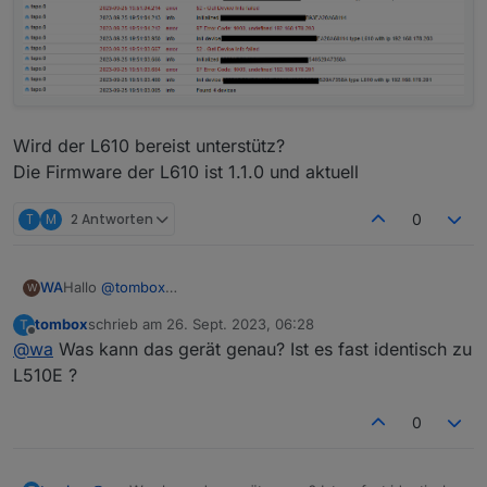
tapo.0

Wird der L610 bereist unterstütz?
Die Firmware der L610 ist 1.1.0 und aktuell
T
M
2 Antworten
0
Hallo
@
tombox
WA
W
erst mal vielen Dank für Entwicklung des Adapters,
tombox
schrieb am
26. Sept. 2023, 06:28
T
ich habe den Adapter heute installiert.
zuletzt editiert von
Offline
@
wa
Was kann das gerät genau? Ist es fast identisch zu
Die Steckdose P110 kann problemlos abgefragt und
gesteuert werden.
L510E ?
Meine 3 L610 bringen folgende Fehler im Log.
0