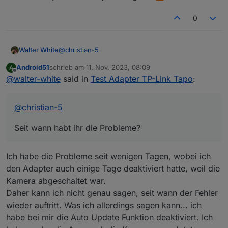
0
@
christian-5
Walter White
Android51
schrieb am
11. Nov. 2023, 08:09
A
Seit wann habt ihr die Probleme?
zuletzt editiert von
Offline
@
walter-white
said in
Test Adapter TP-Link Tapo
:
Habe das leider erst jetzt bemerkt, aber es gab ja
Änderung an der tapo-app, diese ist ja jetzt
designtechnisch komplett überarbeitet, und
@
christian-5
bekommt auch alle paar Tage updates (Android).
Und beim Schauen in der App hatte die c210
Seit wann habt ihr die Probleme?
Kamera auch ein Firmware Update, ob die c110
und die p110 Updates hatten kann ich nicht sagen,
da das eigentlich alles auf Auto Update steht.
Ich habe die Probleme seit wenigen Tagen, wobei ich
Also sollten die Fehler nicht unsererseits sein,
könnte ich mir denken dass es mit der
den Adapter auch einige Tage deaktiviert hatte, weil die
Überarbeitung der App zu tun hat?
Kamera abgeschaltet war.
Daher kann ich nicht genau sagen, seit wann der Fehler
wieder auftritt. Was ich allerdings sagen kann... ich
habe bei mir die Auto Update Funktion deaktiviert. Ich