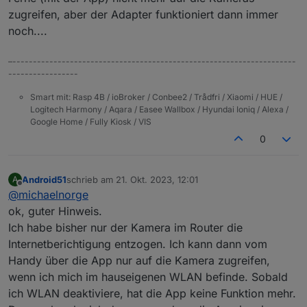
im Router zu entziehen und nur lokal zu nutzen.
zugreifen, aber der Adapter funktioniert dann immer
noch....
–---------------------------------------------------------------------
-----------------
Smart mit: Rasp 4B / ioBroker / Conbee2 / Trådfri / Xiaomi / HUE /
Logitech Harmony / Aqara / Easee Wallbox / Hyundai Ioniq / Alexa /
Google Home / Fully Kiosk / VIS
0
Android51
schrieb am
21. Okt. 2023, 12:01
A
zuletzt editiert von
Offline
@
michaelnorge
ok, guter Hinweis.
Ich habe bisher nur der Kamera im Router die
Internetberichtigung entzogen. Ich kann dann vom
Handy über die App nur auf die Kamera zugreifen,
wenn ich mich im hauseigenen WLAN befinde. Sobald
ich WLAN deaktiviere, hat die App keine Funktion mehr.