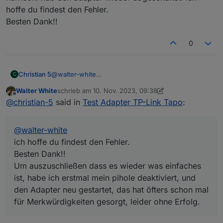
und die p110 Updates hatten kann ich nicht sagen,
hoffe du findest den Fehler.
da das eigentlich alles auf Auto Update steht.
Besten Dank!!
Also sollten die Fehler nicht unsererseits sein,
könnte ich mir denken dass es mit der
0
Überarbeitung der App zu tun hat?
Christian 5
@
walter-white
C
ich hab erst jetzt wieder den Adapter aktiviert, weil
Walter White
schrieb am
10. Nov. 2023, 09:38
ich mir die Tapo L900-5 installiert habe. Ich kann die
zuletzt editiert von Walter White
11. Okt. 2023, 10:47
Offline
@
christian-5
said in
Test Adapter TP-Link Tapo
:
Leds auch schalten, aber die Meldungen machen
mich narrisch. hab den adapter wieder
abgeschaltet. ich hoffe du findest den Fehler.
@
walter-white
Besten Dank!!
ich hoffe du findest den Fehler.
Besten Dank!!
Um auszuschließen dass es wieder was einfaches
ist, habe ich erstmal mein pihole deaktiviert, und
den Adapter neu gestartet, das hat öfters schon mal
für Merkwürdigkeiten gesorgt, leider ohne Erfolg.