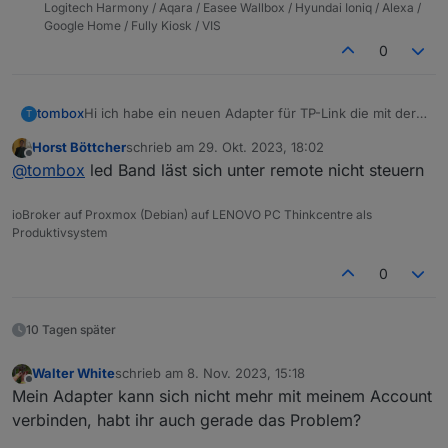
Logitech Harmony / Aqara / Easee Wallbox / Hyundai Ioniq / Alexa /
Google Home / Fully Kiosk / VIS
0
Hi ich habe ein neuen Adapter für TP-Link die mit der
tombox
T
Tapo App überwacht werden können, geschrieben.
Horst Böttcher
schrieb am
29. Okt. 2023, 18:02
Der Adapter loggt sich über die Cloud ein um alle
Dann versucht er sich lokal mit username und
zuletzt editiert von
Offline
@
tombox
led Band läst sich unter remote nicht steuern
Geräte mit IP zu finden
Password auf die Geräte zu verbinden und zu steuern.
Wenn das Gerät nicht als online erkannt wird kann
Aktuelle Werte:
manuell die IP gesetzt wird.
tapo.0.id
ioBroker auf Proxmox (Debian) auf LENOVO PC Thinkcentre als
tapo.0.id.ip
Motion Detection funktioniert mit Stream User und
Produktivsystem
Password
Minimum Node v14 muss installiert sein, sonst
Zum Installieren:
0
bekommt man exit code 25 beim installieren
https://github.com/TA2k/ioBroker.tapo
Für die aktuelle Version
bitte das latest
Repo auswählen:
10 Tagen später
Walter White
schrieb am
8. Nov. 2023, 15:18
zuletzt editiert von
Offline
Mein Adapter kann sich nicht mehr mit meinem Account
verbinden, habt ihr auch gerade das Problem?