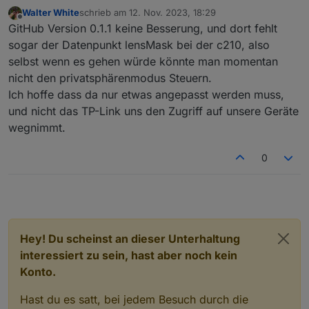
tapo.0
Walter White
schrieb am
12. Nov. 2023, 18:29
Ich habe das LED Band L900 nach langerzeit
zuletzt editiert von
Offline
2023-11-12 17:45:44.683	
info
Init
device
80237BDF
GitHub Version 0.1.1 keine Besserung, und dort fehlt
wieder in benutzung es wir im Adapter auch
angezeigt allerdings läst es sich nicht Steuern
tapo.0

sogar der Datenpunkt lensMask bei der c210, also
tapo.0
Zeit

selbst wenn es gehen würde könnte man momentan
2023-11-12 17:45:44.423	
info
Found
1
devices
debug

nicht den privatsphärenmodus Steuern.
Nachricht

Ich hoffe dass da nur etwas angepasst werden muss,
tapo.0
tapo.0

und nicht das TP-Link uns den Zugriff auf unsere Geräte
2023-11-12 17:45:44.237	
info
Login
succesfull
2023-11-12 17:46:37.209	error	Device 80
wegnimmt.
tapo.0

0
2023-11-12 17:46:32.886	error	Device 80
tapo.0

2023-11-12 17:46:24.965	info	false

tapo.0

Hey! Du scheinst an dieser Unterhaltung
2023-11-12 17:45:45.101	info	Wait for 
interessiert zu sein, hast aber noch kein
tapo.0

Konto.
2023-11-12 17:45:44.962	error	52 - Get 
Hast du es satt, bei jedem Besuch durch die
tapo.0
