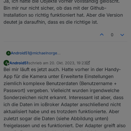
Ja, ich hatte die Objekte vorher vollständig gelöscht.
Bin mir nur nicht sicher, ob das mit der Github-
Installation so richtig funktioniert hat. Aber die Version
deutet ja daraufhin, dass es die richtige ist.
0
Android51
@
michaelnorge
A
und wie oft muss man den Code dann eingeben?
Android51
schrieb am
20. Okt. 2023, 19:23
A
Ich bekomme den auch per E-Mail, wenn das
zuletzt editiert von Android51
Offline
Bei mir läuft es jetzt auch. Hatte vorher in der Handy-
aktiviert ist. Aber den möchte man doch nicht
andauernd neu eingeben müssen.
App für die Kamera unter Erweiterte Einstellungen
Ja, ich hatte die Objekte vorher vollständig gelöscht.
ziemlich komplexe Benutzerdaten (Benutzername +
Bin mir nur nicht sicher, ob das mit der Github-
Passwort) vergeben. Vielleicht wurden irgendwelche
Installation so richtig funktioniert hat. Aber die
Sonderzeichen nicht erkannt. Interessant ist aber, dass
Version deutet ja daraufhin, dass es die richtige ist.
ich die Daten im ioBroker Adapter anschließend nicht
aktualisiert habe und es trotzdem funktionierte. Aber
zuletzt sogar die Daten (siehe Abbildung unten)
freigelassen und es funktioniert. Der Adapter greift also