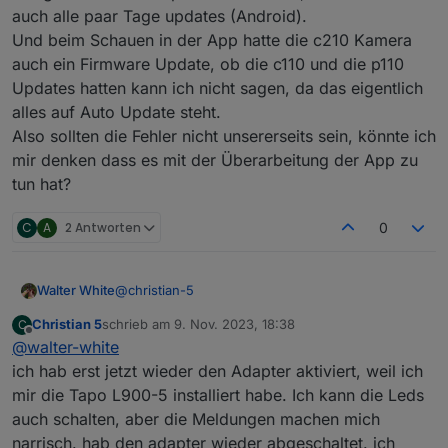
TypeError: Cannot read properties of undefined
auch alle paar Tage updates (Android).
(reading 'find')
Und beim Schauen in der App hatte die c210 Kamera
2023-11-08 16:49:22.872 - warn: tapo.0 (80229)
auch ein Firmware Update, ob die c110 und die p110
TypeError: Cannot read properties of undefined
Updates hatten kann ich nicht sagen, da das eigentlich
(reading 'find')
2023-11-08 16:49:32.878 - warn: tapo.0 (80229)
alles auf Auto Update steht.
TypeError: Cannot read properties of undefined
Also sollten die Fehler nicht unsererseits sein, könnte ich
(reading 'find')
mir denken dass es mit der Überarbeitung der App zu
Kann mir jemand einen Tip geben?
tun hat?
Besten Dank
lg Christian
C
A
2 Antworten
0
@
christian-5
Walter White
Christian 5
schrieb am
9. Nov. 2023, 18:38
C
Seit wann habt ihr die Probleme?
zuletzt editiert von
Offline
@
walter-white
Habe das leider erst jetzt bemerkt, aber es gab ja
Änderung an der tapo-app, diese ist ja jetzt
ich hab erst jetzt wieder den Adapter aktiviert, weil ich
designtechnisch komplett überarbeitet, und
mir die Tapo L900-5 installiert habe. Ich kann die Leds
bekommt auch alle paar Tage updates (Android).
auch schalten, aber die Meldungen machen mich
Und beim Schauen in der App hatte die c210
narrisch. hab den adapter wieder abgeschaltet. ich
Kamera auch ein Firmware Update, ob die c110