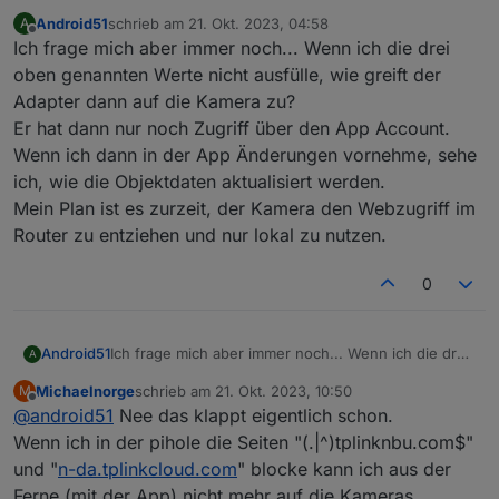
Android51
schrieb am
21. Okt. 2023, 04:58
A
zuletzt editiert von
Offline
Ich frage mich aber immer noch... Wenn ich die drei
Ich hatte mir nur vorgestellt, dass ich die
Kamera anschließend rein lokal verwenden
oben genannten Werte nicht ausfülle, wie greift der
Ich hatte ebenfalls Bedenken (nicht seitens des
kann
Adapter dann auf die Kamera zu?
Adapters aber seitens TAPOs).
Er hat dann nur noch Zugriff über den App Account.
Hab ne Kamera im Wohnzimmer bei der ich
bisher immer die Funktion
Wenn ich dann in der App Änderungen vornehme, sehe
"tapo.remote.setLensMaskConfig" aktiviert
ich, wie die Objektdaten aktualisiert werden.
habe, wenn jemand zu Hause war.
Mein Plan ist es zurzeit, der Kamera den Webzugriff im
Jetzt hab ich direkt ne Schaltsteckdose dran, die
Router zu entziehen und nur lokal zu nutzen.
physisch die Kamera vom Strom trennt - sicher
ist sicher ;-)))
0
Android51
Ich frage mich aber immer noch... Wenn ich die drei
A
oben genannten Werte nicht ausfülle, wie greift der
Michaelnorge
schrieb am
21. Okt. 2023, 10:50
M
Adapter dann auf die Kamera zu?
zuletzt editiert von
Offline
@
android51
Nee das klappt eigentlich schon.
Er hat dann nur noch Zugriff über den App Account.
Wenn ich dann in der App Änderungen vornehme,
Wenn ich in der pihole die Seiten "(.|^)tplinknbu.com$"
sehe ich, wie die Objektdaten aktualisiert werden.
und "
n-da.tplinkcloud.com
" blocke kann ich aus der
Mein Plan ist es zurzeit, der Kamera den Webzugriff
Ferne (mit der App) nicht mehr auf die Kameras