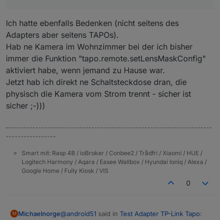
(siehe Abbildung unten) freigelassen und es
funktioniert. Der Adapter greift also nur die Daten
aus der Handy-App ab. Ich hatte das eigentlich
Ich hatte ebenfalls Bedenken (nicht seitens des
Nicht falsch verstehen... Danke für den Adapter.
anders verstanden, dass die Daten nur noch lokal im
Adapters aber seitens TAPOs).
Ich hatte mir nur vorgestellt, dass ich die Kamera
Netzwerk bleiben.
anschließend rein lokal verwenden kann, weil ich
Hab ne Kamera im Wohnzimmer bei der ich bisher
nicht möchte, dass mein Kamerabild in irgendeiner
immer die Funktion "tapo.remote.setLensMaskConfig"
Cloud zu sehen ist.
aktiviert habe, wenn jemand zu Hause war.
Aber ich habe da schon eine Idee, wie sich das
realisieren lässt.
Jetzt hab ich direkt ne Schaltsteckdose dran, die
physisch die Kamera vom Strom trennt - sicher ist
sicher ;-)))
–---------------------------------------------------------------------
-----------------
Smart mit: Rasp 4B / ioBroker / Conbee2 / Trådfri / Xiaomi / HUE /
Logitech Harmony / Aqara / Easee Wallbox / Hyundai Ioniq / Alexa /
Google Home / Fully Kiosk / VIS
0
@
android51
said in
Test Adapter TP-Link Tapo
:
Michaelnorge
M