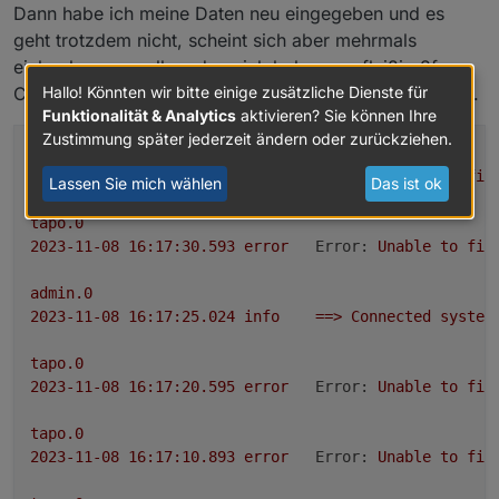
Dann habe ich meine Daten neu eingegeben und es
Loginablauf:
geht trotzdem nicht, scheint sich aber mehrmals
Die Tapo App Zugangsdaten eingeben
einbuchen zu wollen, denn ich bekomme fleißig 2fa
Steuern
Codes per E-Mail die ich natürlich auch sofort eintrage.
Hallo! Könnten wir bitte einige zusätzliche Dienste für
tapo.0.id.remote auf true setzen steuert den
Funktionalität & Analytics
aktivieren? Sie können Ihre
jeweiligen Befehl
Steckdose und Kamerasteuerung aktivieren
Zustimmung später jederzeit ändern oder zurückziehen.
tapo.0
2023-11-08 16:17:40.601	
error
Error:
Unable
to
fin
Lassen Sie mich wählen
Das ist ok
tapo.0
2023-11-08 16:17:30.593	
error
Error:
Unable
to
fin
admin.0
2023-11-08 16:17:25.024	
info
==>
Connected
system
tapo.0
2023-11-08 16:17:20.595	
error
Error:
Unable
to
fin
tapo.0
2023-11-08 16:17:10.893	
error
Error:
Unable
to
fin