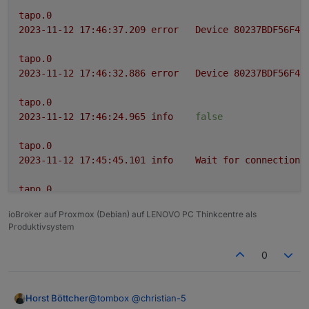
tapo.0
2023-11-12 17:46:37.209	
error
Device
80237BDF56F45
tapo.0
2023-11-12 17:46:32.886	
error
Device
80237BDF56F45
tapo.0
2023-11-12 17:46:24.965	
info
false
tapo.0
2023-11-12 17:45:45.101	
info
Wait
for
connections
tapo.0
2023-11-12 17:45:44.962	
error
52
-
Get
Device
Info
ioBroker auf Proxmox (Debian) auf LENOVO PC Thinkcentre als
Produktivsystem
tapo.0
2023-11-12 17:45:44.961	
info
Initialized
80237BDF
0
tapo.0
2023-11-12 17:45:44.957	
error
97 Error Code:
1003
,
@
tombox
@
christian-5
Horst Böttcher