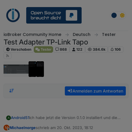
Weiter zum Inhalt
ioBroker Community Home
Deutsch
Tester
Test Adapter TP-Link Tapo
Verschoben
Tester
868
122
384.6k
106
Anmelden zum Antworten
Ich habe jetzt die Version 0.1.0 installiert und die
Android51
A
Probleme bestehen weiterhin. Es kommen die
Michaelnorge
schrieb am
20. Okt. 2023, 18:12
M
gleichen Fehlermeldungen wie oben beschrieben.
@
Michaelnorge
zuletzt editiert von
Offline