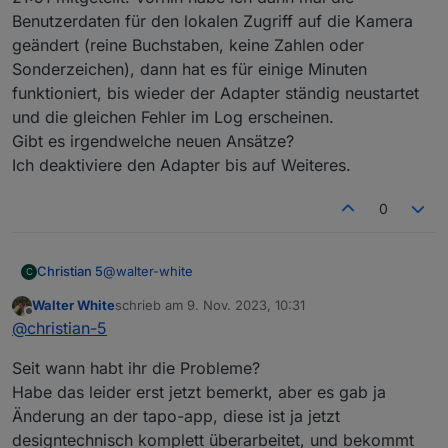
tapo.0

Benutzerdaten für den lokalen Zugriff auf die Kamera
2023-11-08 16:15:50.598	error	Error: Unab
geändert (reine Buchstaben, keine Zahlen oder
tapo.0

Sonderzeichen), dann hat es für einige Minuten
2023-11-08 16:15:40.598	error	Error: Unab
funktioniert, bis wieder der Adapter ständig neustartet
und die gleichen Fehler im Log erscheinen.
tapo.0

Gibt es irgendwelche neuen Ansätze?
2023-11-08 16:15:31.103	error	Error: Unab
Ich deaktiviere den Adapter bis auf Weiteres.
tapo.0

2023-11-08 16:15:20.568	error	Error: Unab
0
tapo.0

@
walter-white
Christian 5
C
Walter White
schrieb am
9. Nov. 2023, 10:31
Hallo an alle, ich bekomme immer diese
zuletzt editiert von
Offline
@
christian-5
Fehlermeldung. 2023-11-08 16:48:52.870 - warn:
tapo.0 (80229) TypeError: Cannot read properties
Seit wann habt ihr die Probleme?
of undefined (reading 'find')
2023-11-08 16:49:02.865 - warn: tapo.0 (80229)
Habe das leider erst jetzt bemerkt, aber es gab ja
TypeError: Cannot read properties of undefined
Änderung an der tapo-app, diese ist ja jetzt
(reading 'find')
designtechnisch komplett überarbeitet, und bekommt
2023-11-08 16:49:12.886 - warn: tapo.0 (80229)