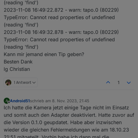
tapo.0

(reading 'find')
"Dienste"
2023-11-08 16:15:50.598	
error
Error:
Unable
to
fin
2023-11-08 16:17:10.893	error	Error: Unab
"Dienste von Drittanbietern"
2023-11-08 16:49:22.872 - warn: tapo.0 (80229)
"Kompatibilität mit Drittanbietern" auf "ON"
TypeError: Cannot read properties of undefined
tapo.0

tapo.0
2023-11-08 16:17:00.594	error	Error: Unab
(reading 'find')
2023-11-08 16:15:40.598	
error
Error:
Unable
to
fin
2023-11-08 16:49:32.878 - warn: tapo.0 (80229)
tapo.0

tapo.0
TypeError: Cannot read properties of undefined
2023-11-08 16:16:50.598	error	Error: Unab
2023-11-08 16:15:31.103	
error
Error:
Unable
to
fin
(reading 'find')
tapo.0

Kann mir jemand einen Tip geben?
tapo.0
2023-11-08 16:16:40.623	error	Error: Unab
Besten Dank
2023-11-08 16:15:20.568	
error
Error:
Unable
to
fin
lg Christian
tapo.0

tapo.0
2023-11-08 16:16:30.589	error	Error: Unab
1 Antwort
1
2023-11-08 16:15:10.590	
error
Error:
Unable
to
fin
tapo.0

2023-11-08 16:16:20.596	error	Error: Unab
Android51
schrieb am
8. Nov. 2023, 21:45
A
zuletzt editiert von
Offline
tapo.0

Ich hatte die Kamera jetzt einige Tage nicht im Einsatz
2023-11-08 16:16:10.592	error	Error: Unab
und somit auch den Adapter deaktiviert. Hatte zuvor auf
die Version 0.1.0 geupdatet. Habe aber inzwischen
tapo.0

wieder die gleichen Fehlermeldungen wie am 18.10.23
2023-11-08 16:16:00.575	error	Error: Unab
21:51 mitgeteilt. Vorhin habe ich dann mal die