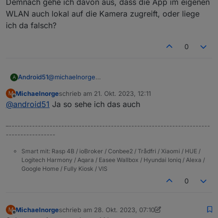
Demnach gehe ich davon aus, dass die App im eigenen
WLAN auch lokal auf die Kamera zugreift, oder liege
ich da falsch?
0
Android51
@
michaelnorge
A
ok, guter Hinweis.
Michaelnorge
schrieb am
21. Okt. 2023, 12:11
M
Ich habe bisher nur der Kamera im Router die
zuletzt editiert von
Offline
@
android51
Ja so sehe ich das auch
Internetberichtigung entzogen. Ich kann dann vom
Handy über die App nur auf die Kamera zugreifen,
wenn ich mich im hauseigenen WLAN befinde.
–---------------------------------------------------------------------
Sobald ich WLAN deaktiviere, hat die App keine
-----------------
Funktion mehr. Demnach gehe ich davon aus, dass
die App im eigenen WLAN auch lokal auf die Kamera
Smart mit: Rasp 4B / ioBroker / Conbee2 / Trådfri / Xiaomi / HUE /
Logitech Harmony / Aqara / Easee Wallbox / Hyundai Ioniq / Alexa /
zugreift, oder liege ich da falsch?
Google Home / Fully Kiosk / VIS
0
Michaelnorge
schrieb am
28. Okt. 2023, 07:10
M
zuletzt editiert von Michaelnorge
Offline