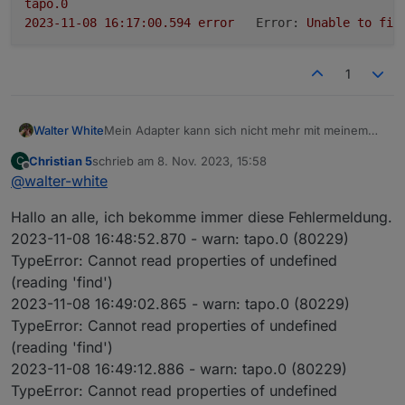
tapo.0
2023-11-08 16:17:00.594	
error
Error:
Unable
to
fin
tapo.0
1
2023-11-08 16:16:50.598	
error
Error:
Unable
to
fin
tapo.0
Mein Adapter kann sich nicht mehr mit meinem
Walter White
2023-11-08 16:16:40.623	
error
Error:
Unable
to
fin
Account verbinden, habt ihr auch gerade das
Christian 5
schrieb am
8. Nov. 2023, 15:58
C
Problem?
Dann habe ich meine Daten neu eingegeben und
zuletzt editiert von
Offline
tapo.0
@
walter-white
es geht trotzdem nicht, scheint sich aber
2023-11-08 16:16:30.589	
error
Error:
Unable
to
fin
mehrmals einbuchen zu wollen, denn ich
tapo.0

Hallo an alle, ich bekomme immer diese Fehlermeldung.
bekomme fleißig 2fa Codes per E-Mail die ich
2023-11-08 16:17:40.601	error	Error: Unab
tapo.0
natürlich auch sofort eintrage.
2023-11-08 16:48:52.870 - warn: tapo.0 (80229)
2023-11-08 16:16:20.596	
error
Error:
Unable
to
fin
tapo.0

TypeError: Cannot read properties of undefined
2023-11-08 16:17:30.593	error	Error: Unab
(reading 'find')
tapo.0
2023-11-08 16:49:02.865 - warn: tapo.0 (80229)
admin.0

2023-11-08 16:16:10.592	
error
Error:
Unable
to
fin
2023-11-08 16:17:25.024	info	==> Connect
TypeError: Cannot read properties of undefined
tapo.0
(reading 'find')
tapo.0

2023-11-08 16:16:00.575	
error
Error:
Unable
to
fin
2023-11-08 16:49:12.886 - warn: tapo.0 (80229)
2023-11-08 16:17:20.595	error	Error: Unab
App auf Handy aufrufen
TypeError: Cannot read properties of undefined
"ich" (rechts unten) aufrufen
tapo.0