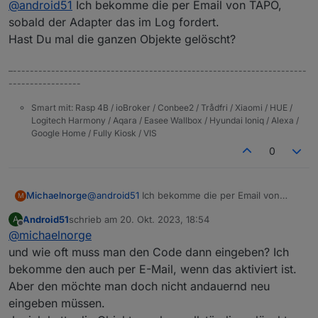
@
android51
Ich bekomme die per Email von TAPO,
Was hast du denn bei MFA eingegeben? Der Code
ändert sich doch stetig?! Ich dachte, man müsste
sobald der Adapter das im Log fordert.
MFA in der Handy-App deaktivieren.
Hast Du mal die ganzen Objekte gelöscht?
–---------------------------------------------------------------------
-----------------
Smart mit: Rasp 4B / ioBroker / Conbee2 / Trådfri / Xiaomi / HUE /
Logitech Harmony / Aqara / Easee Wallbox / Hyundai Ioniq / Alexa /
Google Home / Fully Kiosk / VIS
0
Michaelnorge
@
android51
Ich bekomme die per Email von
M
TAPO, sobald der Adapter das im Log fordert.
Android51
schrieb am
20. Okt. 2023, 18:54
A
Hast Du mal die ganzen Objekte gelöscht?
zuletzt editiert von
Offline
@
michaelnorge
und wie oft muss man den Code dann eingeben? Ich
bekomme den auch per E-Mail, wenn das aktiviert ist.
Aber den möchte man doch nicht andauernd neu
eingeben müssen.