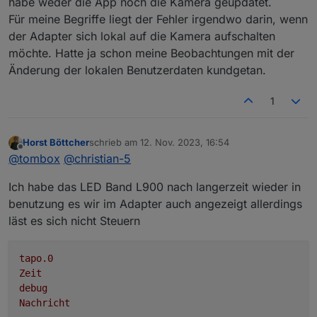
habe weder die App noch die Kamera geupdatet.
Für meine Begriffe liegt der Fehler irgendwo darin, wenn
der Adapter sich lokal auf die Kamera aufschalten
möchte. Hatte ja schon meine Beobachtungen mit der
Änderung der lokalen Benutzerdaten kundgetan.
1
Horst Böttcher
schrieb am
12. Nov. 2023, 16:54
zuletzt editiert von
Offline
@
tombox
@
christian-5
Ich habe das LED Band L900 nach langerzeit wieder in
benutzung es wir im Adapter auch angezeigt allerdings
läst es sich nicht Steuern
tapo.0
Zeit
debug
Nachricht