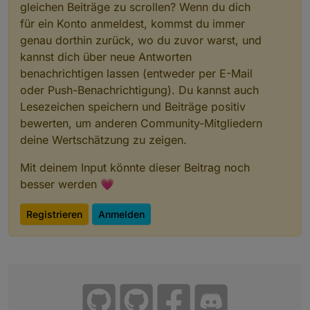
gleichen Beiträge zu scrollen? Wenn du dich
2023-11-12 17:45:44.961	info	Initialize
für ein Konto anmeldest, kommst du immer
tapo.0

genau dorthin zurück, wo du zuvor warst, und
2023-11-12 17:45:44.957	error	97 Error 
kannst dich über neue Antworten
benachrichtigen lassen (entweder per E-Mail
tapo.0

2023-11-12 17:45:44.683	info	Init devic
oder Push-Benachrichtigung). Du kannst auch
Lesezeichen speichern und Beiträge positiv
tapo.0

bewerten, um anderen Community-Mitgliedern
2023-11-12 17:45:44.423	info	Found 1 d
deine Wertschätzung zu zeigen.
tapo.0

Mit deinem Input könnte dieser Beitrag noch
besser werden 💗
Registrieren
Anmelden