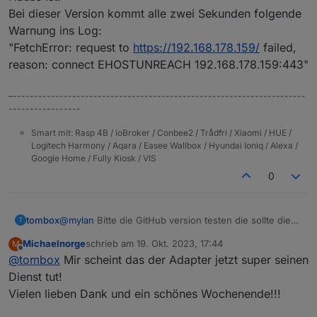
tapo.0

Bei dieser Version kommt alle zwei Sekunden folgende
Warnung ins Log:
"FetchError: request to
https://192.168.178.159/
failed,
reason: connect EHOSTUNREACH 192.168.178.159:443"
–---------------------------------------------------------------------
-----------------
Smart mit: Rasp 4B / ioBroker / Conbee2 / Trådfri / Xiaomi / HUE /
Logitech Harmony / Aqara / Easee Wallbox / Hyundai Ioniq / Alexa /
Google Home / Fully Kiosk / VIS
0
tombox
@
mylan
Bitte die GitHub version testen die sollte die
T
neue firmware unterstützen
Michaelnorge
schrieb am
19. Okt. 2023, 17:44
M
zuletzt editiert von
Offline
@
tombox
Mir scheint das der Adapter jetzt super seinen
Dienst tut!
Vielen lieben Dank und ein schönes Wochenende!!!