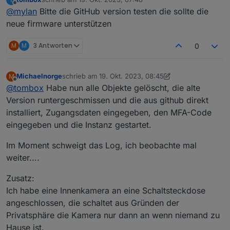
tapo.0

zuletzt editiert von
Offline
@
mylan
Bitte die GitHub version testen die sollte die
2023-09-16 14:53:06.970	debug	initResult 8022F
neue firmware unterstützen
tapo.0

2023-09-16 14:53:06.970	error	52 - Get Device
M
M
3 Antworten
0
tapo.0

2023-09-16 14:53:06.970	info	Initialized 8022
Michaelnorge
schrieb am
19. Okt. 2023, 08:45
M
zuletzt editiert von Michaelnorge
Offline
@
tombox
Habe nun alle Objekte gelöscht, die alte
tapo.0

Version runtergeschmissen und die aus github direkt
2023-09-16 14:53:06.969	error	97 Error Code: 1
installiert, Zugangsdaten eingegeben, den MFA-Code
tapo.0

eingegeben und die Instanz gestartet.
2023-09-16 14:53:06.969	debug	Received Handsha
Im Moment schweigt das Log, ich beobachte mal
tapo.0

weiter....
2023-09-16 14:53:06.957	debug	Handshake P100 o
Zusatz:
tapo.0

2023-09-16 14:53:06.535	debug	Constructing P10
Ich habe eine Innenkamera an eine Schaltsteckdose
angeschlossen, die schaltet aus Gründen der
tapo.0

Privatsphäre die Kamera nur dann an wenn niemand zu
2023-09-16 14:53:06.534	info	Init device 8022
Hause ist.