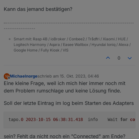
Kann das jemand bestätigen?
–---------------------------------------------------------------------
-----------------
Smart mit: Rasp 4B / ioBroker / Conbee2 / Trådfri / Xiaomi / HUE /
Logitech Harmony / Aqara / Easee Wallbox / Hyundai Ioniq / Alexa /
Google Home / Fully Kiosk / VIS
0
Michaelnorge
schrieb am
15. Okt. 2023, 04:46
M
zuletzt editiert von
Offline
Eine kleine Frage, weil ich mich hier immer noch mit
dem Problem rumschlage und keine Lösung finde.
Soll der letzte Eintrag im log beim Starten des Adapters
tapo.
0
2023
-
10
-
15
06
:
38
:
31.418
	info	Wait 
for
con
sein? Fehlt da nicht noch ein "Connected" am Ende?