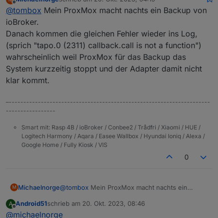
zuletzt editiert von
Offline
@
tombox
Mein ProxMox macht nachts ein Backup von
ioBroker.
Danach kommen die gleichen Fehler wieder ins Log,
(sprich "tapo.0 (2311) callback.call is not a function")
wahrscheinlich weil ProxMox für das Backup das
System kurzzeitig stoppt und der Adapter damit nicht
klar kommt.
–---------------------------------------------------------------------
-----------------
Smart mit: Rasp 4B / ioBroker / Conbee2 / Trådfri / Xiaomi / HUE /
Logitech Harmony / Aqara / Easee Wallbox / Hyundai Ioniq / Alexa /
Google Home / Fully Kiosk / VIS
0
Michaelnorge
@
tombox
Mein ProxMox macht nachts ein
M
Backup von ioBroker.
Android51
schrieb am
20. Okt. 2023, 08:46
A
Danach kommen die gleichen Fehler wieder ins
zuletzt editiert von
Offline
@
michaelnorge
Log, (sprich "tapo.0 (2311) callback.call is not a