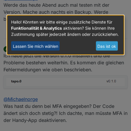
function") wahrscheinlich weil ProxMox für das
Werde das heute Abend auch mal testen mit der
Backup das System kurzzeitig stoppt und der
Version. Mache auch nachts ein Backup. Werde
Adapter damit nicht klar kommt.
berichten, wie es sich bei mir verhält.
Hallo! Könnten wir bitte einige zusätzliche Dienste für
Funktionalität & Analytics
aktivieren? Sie können Ihre
0
Zustimmung später jederzeit ändern oder zurückziehen.
Lassen Sie mich wählen
Das ist ok
Android51
schrieb am
20. Okt. 2023, 18:00
A
zuletzt editiert von
Offline
Ich habe jetzt die Version 0.1.0 installiert und die
Probleme bestehen weiterhin. Es kommen die gleichen
Fehlermeldungen wie oben beschrieben.
@
Michaelnorge
Was hast du denn bei MFA eingegeben? Der Code
ändert sich doch stetig?! Ich dachte, man müsste MFA in
der Handy-App deaktivieren.