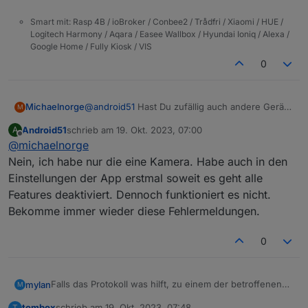
2023-10-18 21:50:06.834 - error: host.raspb
2023-10-18 21:50:06.834 - error: host.raspb
Smart mit: Rasp 4B / ioBroker / Conbee2 / Trådfri / Xiaomi / HUE /
Logitech Harmony / Aqara / Easee Wallbox / Hyundai Ioniq / Alexa /
Google Home / Fully Kiosk / VIS
0
Michaelnorge
@
android51
Hast Du zufällig auch andere Geräte
M
von TAPO (Steckdosen) die die Tapo-App bei
Android51
schrieb am
19. Okt. 2023, 07:00
A
dem letzten Update selbstständig gefunden und
zuletzt editiert von
Offline
@
michaelnorge
mit in seine Liste eingefügt hat?
Bin immer noch auf Fehlersuche....
Nein, ich habe nur die eine Kamera. Habe auch in den
Einstellungen der App erstmal soweit es geht alle
Features deaktiviert. Dennoch funktioniert es nicht.
Bekomme immer wieder diese Fehlermeldungen.
0
Falls das Protokoll was hilft, zu einem der betroffenen
mylan
M
Plugs:
tombox
schrieb am
19. Okt. 2023, 07:48
T