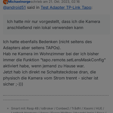
Ich hatte mir nur vorgestellt, dass ich die Kamera
Michaelnorge
schrieb am
21. Okt. 2023, 02:16
M
Einstellungen ziemlich komplexe Benutzerdaten
Netzwerk bleiben.
zuletzt editiert von
anschließend rein lokal verwenden kann, weil ich
Offline
@
android51
said in
Test Adapter TP-Link Tapo
:
(Benutzername + Passwort) vergeben. Vielleicht
nicht möchte, dass mein Kamerabild in irgendeiner
wurden irgendwelche Sonderzeichen nicht erkannt.
Cloud zu sehen ist.
Interessant ist aber, dass ich die Daten im ioBroker
Aber ich habe da schon eine Idee, wie sich das
Ich hatte mir nur vorgestellt, dass ich die Kamera
Adapter anschließend nicht aktualisiert habe und es
realisieren lässt.
trotzdem funktionierte. Aber zuletzt sogar die Daten
anschließend rein lokal verwenden kann
(siehe Abbildung unten) freigelassen und es
funktioniert. Der Adapter greift also nur die Daten
aus der Handy-App ab. Ich hatte das eigentlich
Ich hatte ebenfalls Bedenken (nicht seitens des
Nicht falsch verstehen... Danke für den Adapter.
anders verstanden, dass die Daten nur noch lokal im
Adapters aber seitens TAPOs).
Ich hatte mir nur vorgestellt, dass ich die Kamera
Netzwerk bleiben.
anschließend rein lokal verwenden kann, weil ich
Hab ne Kamera im Wohnzimmer bei der ich bisher
nicht möchte, dass mein Kamerabild in irgendeiner
immer die Funktion "tapo.remote.setLensMaskConfig"
Cloud zu sehen ist.
aktiviert habe, wenn jemand zu Hause war.
Aber ich habe da schon eine Idee, wie sich das
realisieren lässt.
Jetzt hab ich direkt ne Schaltsteckdose dran, die
physisch die Kamera vom Strom trennt - sicher ist
sicher ;-)))
–---------------------------------------------------------------------
-----------------
Smart mit: Rasp 4B / ioBroker / Conbee2 / Trådfri / Xiaomi / HUE /
Logitech Harmony / Aqara / Easee Wallbox / Hyundai Ioniq / Alexa /