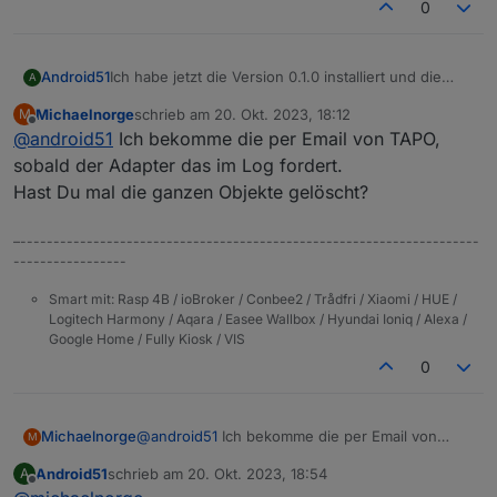
0
Ich habe jetzt die Version 0.1.0 installiert und die
Android51
A
Probleme bestehen weiterhin. Es kommen die
Michaelnorge
schrieb am
20. Okt. 2023, 18:12
M
gleichen Fehlermeldungen wie oben beschrieben.
@
Michaelnorge
zuletzt editiert von
Offline
@
android51
Ich bekomme die per Email von TAPO,
Was hast du denn bei MFA eingegeben? Der Code
ändert sich doch stetig?! Ich dachte, man müsste
sobald der Adapter das im Log fordert.
MFA in der Handy-App deaktivieren.
Hast Du mal die ganzen Objekte gelöscht?
–---------------------------------------------------------------------
-----------------
Smart mit: Rasp 4B / ioBroker / Conbee2 / Trådfri / Xiaomi / HUE /
Logitech Harmony / Aqara / Easee Wallbox / Hyundai Ioniq / Alexa /
Google Home / Fully Kiosk / VIS
0
Michaelnorge
@
android51
Ich bekomme die per Email von
M
TAPO, sobald der Adapter das im Log fordert.
Android51
schrieb am
20. Okt. 2023, 18:54
A
Hast Du mal die ganzen Objekte gelöscht?
zuletzt editiert von
Offline