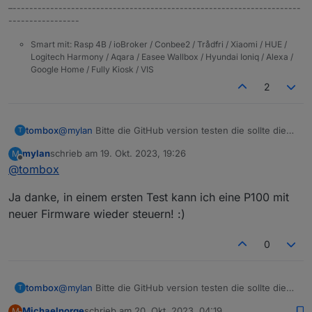
–---------------------------------------------------------------------
-----------------
Smart mit: Rasp 4B / ioBroker / Conbee2 / Trådfri / Xiaomi / HUE /
Logitech Harmony / Aqara / Easee Wallbox / Hyundai Ioniq / Alexa /
Google Home / Fully Kiosk / VIS
2
tombox
@
mylan
Bitte die GitHub version testen die sollte die
T
neue firmware unterstützen
mylan
schrieb am
19. Okt. 2023, 19:26
M
zuletzt editiert von
Offline
@
tombox
Ja danke, in einem ersten Test kann ich eine P100 mit
neuer Firmware wieder steuern! :)
0
tombox
@
mylan
Bitte die GitHub version testen die sollte die
T
neue firmware unterstützen
Michaelnorge
schrieb am
20. Okt. 2023, 04:19
M