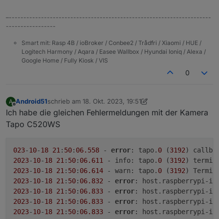
–---------------------------------------------------------------------
-----------------
Smart mit: Rasp 4B / ioBroker / Conbee2 / Trådfri / Xiaomi / HUE /
Logitech Harmony / Aqara / Easee Wallbox / Hyundai Ioniq / Alexa /
Google Home / Fully Kiosk / VIS
0
Android51
schrieb am
18. Okt. 2023, 19:51
A
zuletzt editiert von Android51
Offline
Ich habe die gleichen Fehlermeldungen mit der Kamera
Tapo C520WS
023
-
10
-
18
21
:
50
:
06.558
 - 
error
: tapo.
0
 (
3192
) callba
2023
-
10
-
18
21
:
50
:
06.611
 - info: tapo.
0
 (
3192
2023
-
10
-
18
21
:
50
:
06.614
 - warn: tapo.
0
 (
3192
2023
-
10
-
18
21
:
50
:
06.832
 - 
error
: host.raspberrypi-io
2023
-
10
-
18
21
:
50
:
06.833
 - 
error
: host.raspberrypi-io
2023
-
10
-
18
21
:
50
:
06.833
 - 
error
: host.raspberrypi-io
2023
-
10
-
18
21
:
50
:
06.833
 - 
error
: host.raspberrypi-io