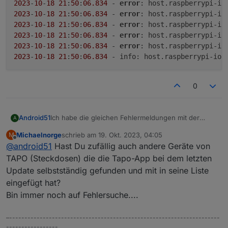
2023
-
10
-
18
21
:
50
:
06.834
 - 
error
: host.raspberrypi-io
2023
-
10
-
18
21
:
50
:
06.834
 - 
error
: host.raspberrypi-io
2023
-
10
-
18
21
:
50
:
06.834
 - 
error
: host.raspberrypi-io
2023
-
10
-
18
21
:
50
:
06.834
 - 
error
: host.raspberrypi-io
2023
-
10
-
18
21
:
50
:
06.834
 - 
error
: host.raspberrypi-io
2023
-
10
-
18
21
:
50
:
06.834
 - info: host.raspberrypi-iob
0
Ich habe die gleichen Fehlermeldungen mit der
Android51
A
Kamera Tapo C520WS
Michaelnorge
schrieb am
19. Okt. 2023, 04:05
M
023-10-18 21:50:06.558 - error: tapo.0 (3192
zuletzt editiert von
Offline
@
android51
Hast Du zufällig auch andere Geräte von
2023-10-18 21:50:06.611 - info: tapo.0 (3192
2023-10-18 21:50:06.614 - warn: tapo.0 (3192
TAPO (Steckdosen) die die Tapo-App bei dem letzten
2023-10-18 21:50:06.832 - error: host.raspb
Update selbstständig gefunden und mit in seine Liste
2023-10-18 21:50:06.833 - error: host.raspb
eingefügt hat?
2023-10-18 21:50:06.833 - error: host.raspb
Bin immer noch auf Fehlersuche....
2023-10-18 21:50:06.833 - error: host.raspb
2023-10-18 21:50:06.834 - error: host.raspb
2023-10-18 21:50:06.834 - error: host.raspb
–---------------------------------------------------------------------
2023-10-18 21:50:06.834 - error: host.raspb
-----------------