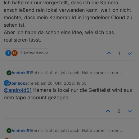
Ich hatte mir nur vorgestellt, dass ich die Kamera
anschließend rein lokal verwenden kann, weil ich nicht
möchte, dass mein Kamerabild in irgendeiner Cloud zu
sehen ist.
Aber ich habe da schon eine Idee, wie sich das
realisieren lässt.
T
M
2 Antworten
1
Bei mir läuft es jetzt auch. Hatte vorher in der
Android51
A
Handy-App für die Kamera unter Erweiterte
tombox
schrieb am
20. Okt. 2023, 19:55
T
Einstellungen ziemlich komplexe Benutzerdaten
zuletzt editiert von
Offline
@
android51
Kamera is lokal nur die Gerätelist wird aus
(Benutzername + Passwort) vergeben. Vielleicht
wurden irgendwelche Sonderzeichen nicht erkannt.
dem tapo account gezogen
Interessant ist aber, dass ich die Daten im ioBroker
Adapter anschließend nicht aktualisiert habe und es
0
trotzdem funktionierte. Aber zuletzt sogar die Daten
(siehe Abbildung unten) freigelassen und es
funktioniert. Der Adapter greift also nur die Daten
Bei mir läuft es jetzt auch. Hatte vorher in der
Android51
A
aus der Handy-App ab. Ich hatte das eigentlich
Nicht falsch verstehen... Danke für den Adapter.
Handy-App für die Kamera unter Erweiterte
anders verstanden, dass die Daten nur noch lokal im