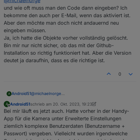
@
michaelnorge
und wie oft muss man den Code dann eingeben? Ich
bekomme den auch per E-Mail, wenn das aktiviert ist.
Aber den möchte man doch nicht andauernd neu
eingeben müssen.
Ja, ich hatte die Objekte vorher vollständig gelöscht.
Bin mir nur nicht sicher, ob das mit der Github-
Installation so richtig funktioniert hat. Aber die Version
deutet ja daraufhin, dass es die richtige ist.
0
Android51
@
michaelnorge
A
und wie oft muss man den Code dann eingeben?
Android51
schrieb am
20. Okt. 2023, 19:23
A
Ich bekomme den auch per E-Mail, wenn das
zuletzt editiert von Android51
Offline
Bei mir läuft es jetzt auch. Hatte vorher in der Handy-
aktiviert ist. Aber den möchte man doch nicht
andauernd neu eingeben müssen.
App für die Kamera unter Erweiterte Einstellungen
Ja, ich hatte die Objekte vorher vollständig gelöscht.
ziemlich komplexe Benutzerdaten (Benutzername +
Bin mir nur nicht sicher, ob das mit der Github-
Passwort) vergeben. Vielleicht wurden irgendwelche
Installation so richtig funktioniert hat. Aber die