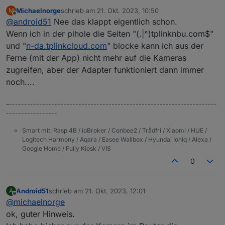
oben genannten Werte nicht ausfülle, wie greift der
Michaelnorge
schrieb am
21. Okt. 2023, 10:50
M
Adapter dann auf die Kamera zu?
zuletzt editiert von
Offline
@
android51
Nee das klappt eigentlich schon.
Er hat dann nur noch Zugriff über den App Account.
Wenn ich dann in der App Änderungen vornehme,
Wenn ich in der pihole die Seiten "(.|^)tplinknbu.com$"
sehe ich, wie die Objektdaten aktualisiert werden.
und "
n-da.tplinkcloud.com
" blocke kann ich aus der
Mein Plan ist es zurzeit, der Kamera den Webzugriff
Ferne (mit der App) nicht mehr auf die Kameras
im Router zu entziehen und nur lokal zu nutzen.
zugreifen, aber der Adapter funktioniert dann immer
noch....
–---------------------------------------------------------------------
-----------------
Smart mit: Rasp 4B / ioBroker / Conbee2 / Trådfri / Xiaomi / HUE /
Logitech Harmony / Aqara / Easee Wallbox / Hyundai Ioniq / Alexa /
Google Home / Fully Kiosk / VIS
0
Android51
schrieb am
21. Okt. 2023, 12:01
A
zuletzt editiert von
Offline
@
michaelnorge
ok, guter Hinweis.