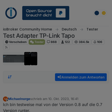
Weiter zum Inhalt
ioBroker Community Home
Deutsch
Tester
Test Adapter TP-Link Tapo
Verschoben
Tester
868
122
384.5k
106
Anmelden zum Antworten
Michaelnorge
schrieb am
10. Okt. 2023, 16:41
M
zuletzt editiert von
Offline
Ich bin testweise mal von der Version 0.8 auf die 0.7
Version runter.