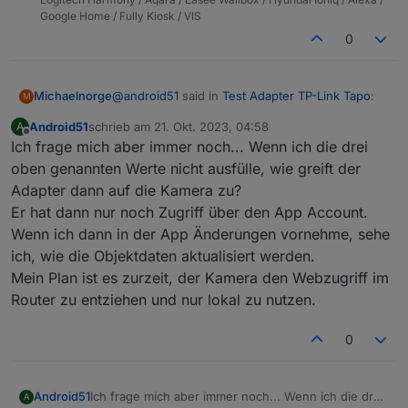
Google Home / Fully Kiosk / VIS
0
@
android51
said in
Test Adapter TP-Link Tapo
:
Michaelnorge
M
Android51
schrieb am
21. Okt. 2023, 04:58
A
zuletzt editiert von
Offline
Ich frage mich aber immer noch... Wenn ich die drei
Ich hatte mir nur vorgestellt, dass ich die
Kamera anschließend rein lokal verwenden
oben genannten Werte nicht ausfülle, wie greift der
Ich hatte ebenfalls Bedenken (nicht seitens des
kann
Adapter dann auf die Kamera zu?
Adapters aber seitens TAPOs).
Er hat dann nur noch Zugriff über den App Account.
Hab ne Kamera im Wohnzimmer bei der ich
bisher immer die Funktion
Wenn ich dann in der App Änderungen vornehme, sehe
"tapo.remote.setLensMaskConfig" aktiviert
ich, wie die Objektdaten aktualisiert werden.
habe, wenn jemand zu Hause war.
Mein Plan ist es zurzeit, der Kamera den Webzugriff im
Jetzt hab ich direkt ne Schaltsteckdose dran, die
Router zu entziehen und nur lokal zu nutzen.
physisch die Kamera vom Strom trennt - sicher
ist sicher ;-)))
0
Android51
Ich frage mich aber immer noch... Wenn ich die drei
A